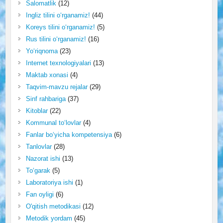
Salomatlik
(12)
Ingliz tilini o‘rganamiz!
(44)
Koreys tilini o‘rganamiz!
(5)
Rus tilini o‘rganamiz!
(16)
Yo‘riqnoma
(23)
Internet texnologiyalari
(13)
Maktab xonasi
(4)
Taqvim-mavzu rejalar
(29)
Sinf rahbariga
(37)
Kitoblar
(22)
Kommunal to‘lovlar
(4)
Fanlar bo‘yicha kompetensiya
(6)
Tanlovlar
(28)
Nazorat ishi
(13)
To‘garak
(5)
Laboratoriya ishi
(1)
Fan oyligi
(6)
O'qitish metodikasi
(12)
Metodik yordam
(45)