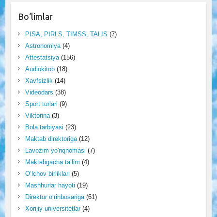
Bo‘limlar
PISA, PIRLS, TIMSS, TALIS
(7)
Astronomiya
(4)
Attestatsiya
(156)
Audiokitob
(18)
Xavfsizlik
(14)
Videodars
(38)
Sport turlari
(9)
Viktorina
(3)
Bola tarbiyasi
(23)
Maktab direktoriga
(12)
Lavozim yo'riqnomasi
(7)
Maktabgacha ta’lim
(4)
O‘lchov birliklari
(5)
Mashhurlar hayoti
(19)
Direktor o‘rinbosariga
(61)
Xorijiy universitetlar
(4)