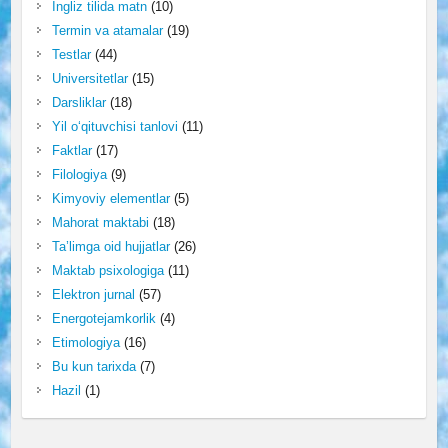
Ingliz tilida matn
(10)
Termin va atamalar
(19)
Testlar
(44)
Universitetlar
(15)
Darsliklar
(18)
Yil o‘qituvchisi tanlovi
(11)
Faktlar
(17)
Filologiya
(9)
Kimyoviy elementlar
(5)
Mahorat maktabi
(18)
Ta’limga oid hujjatlar
(26)
Maktab psixologiga
(11)
Elektron jurnal
(57)
Energotejamkorlik
(4)
Etimologiya
(16)
Bu kun tarixda
(7)
Hazil
(1)