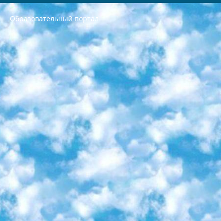
Образовательный портал
РЕСПУБЛИКА УЗБЕКИСТАН МИНИСТРЕРСТВО ДОШКОЛЬНОГО И ШКОЛЬНОГО ОБРАЗОВАНИЯ КОМАНДА в общеобразовательных учреждениях в 2023-2024 учебном году организация и проведение итоговой государственной аттестации обучающихся о Министра дошкольного и школьного образования Республики Узбекистан от 4 марта 2008 года (постановлением Минюста от 20 марта 2008 года № 1778 государственной регистрации) «Итоговое состояние учащихся общего среднего образования на основании положения об утверждении положения об аттестации общего среднего образования выпускной экзамен студентов в образовательных учреждениях в 2023-2024 учебном году В целях организации и прохождения аттестации приказываю: 1. Следующее: перечень предметов, по которым будет проводиться итоговая государственная аттестация и экзамен формы перевода согласно приложению 1; сертификаты международного образца, оценивающие уровень владения иностранными языками перечень согласно приложению 2; 2. Педагогический при специализированных образовательных учреждениях. научно-практический центр квалификации и международной оценки (Д.Давидова) 2024 г. До 25 марта: задания по предметам, по которым будет проводиться итоговая аттестация разработка и утверждение технических условий; итоговая аттестация на основании разработанного предметного задания разработка вопросов по предметам (устно и письменно), экзамен передача; общеобразовательные средние школы и специальные учебные заведения учащиеся выпускных классов школ и интернатов в агентской системе подготовка базы данных экзаменационных материалов и критериев оценки; перевод базы экзаменационных материалов на все языки обучения подать в Республиканский образовательный центр для изготовления; варианты экзаменов на основе разработанных контрольных материалов пусть будут поставлены задачи формирования. 3. Республиканский образовательный центр (Ш.Худайкулов) до 5 апреля 2024 года. до: база данных предоставленных экзаменационных материалов на все языки обучения перевод и экспертиза; для слепых, слабовидящих, глухих, слабослышащих и умственно отсталых детей учащиеся выпускных классов специализированных школ и школ-интернатов база данных экзаменационных материалов на всех преподаваемых языках подготовка критериев оценки; специализированные школы для умственно отсталых детей и технологии для учащихся выпускных классов школ-интернатов разработка соответствующих рекомендаций и критериев проведения ЕГЭ по естествознанию давать задания. 4. Педагогический при специализированных образовательных учреждениях. Научно-практический центр навыков и международной оценки (Д.Давидова), Республика образовательный центр (Худайкулов Ш.) итоговый государственный аттестационный экзамен ориентирован на творческое и логическое мышление при подготовке базы материалов учитывать введение заданий. 5. Следует отметить, что: сертификат государственного образца о знании общеобразовательного предмета и как минимум национальный уровень B1 по предметам на иностранных языках, указанным в Приложении 2. или международно признанный сертификат эквивалентного уровня студенты, изучающие определенный предмет, освобождаются от экзамена; по соответствующим предметам запланирована итоговая государственная аттестация за день до дня, путем жеребьевки Рабочей группой (в письменной форме по предметам, проводимым в форме) из числа сформированных вариантов выбрано 2 варианта; 2 выбранных варианта экзамена анонсированы на официальном сайте министерства и все выпускники по всей стране на основе этих вариантов проводит итоговую государственную аттестацию. 6. Государственное образование учащихся средних общеобразовательных учреждений. знания в соответствии с квалификационными требованиями, которые необходимо приобрести на основании стандартов итоговый (выпускной) контроль для 9 и 11 классов в целях тестирования Экзамены (далее – экзамены) состоят из предметов, перечисленных в приложении 1. будет сделано. 7. Экзамены пройдут с 26 мая по 15 июня 2024 г. (кроме науки физического воспитания). 8. Физическая для учащихся 9 классов общесредних образовательных учреждений. Экзамены по предмету «Образование, квалификация медицина» 1-6 мая 2024 года. сотрудники перевести под присмотр (с отклонениями в физическом или умственном развитии) специализированная школа для детей, школы-интернаты и со сколиозом школы-интернаты санаторного типа для больных детей исключены). 9. Он был слепым, слабовидящим и имел нарушения опорно-двигательного аппарата. экзамены в специализированных школах и интернатах для детей должны проводиться исходя из требований, предъявляемых к общеобразовательным учреждениям (физкультура кроме науки). 10. Специализированная школа для глухих и слабослышащих детей. и экзамены в интернатах и быть реализован в виде письменного теста по математике. 11. Специальность для умственно отсталых детей. Для 9 класса Родной язык и литературное письмо Государственный язык (язык обучения – узбекский). для неклассов) написано Математическое письмо Письменная/устная история Узбекистана Физическое воспитание практично Итоговый контроль Для 11 класса Написание родного языка и литературы (эссе) Математическое письмо Узбекский язык (обучение на узбекском языке) не посещающее общее среднее образование для учреждений)/Образовательное учреждение выбор письменный и устный Иностранный язык письменный/устный Письменная/устная история Узбекистана *По выбору студента:  Химия  Физика  Основы государственного права  География 10 бесплатных образовательных ресурсов - Мы составили подборку онлайн-проектов с интерактивными упражнениями, видеолекциями и статьями. Они помогут вам обрести новые и освежить старые знания бесплатно. 1. «ИНТУИТ» Старейшая образовательная площадка Рунета. Здесь вы найдёте сотни текстовых и видеокурсов на десятки различных тем — от программирования до психологии. Многие курсы подготовлены российскими университетами и крупными международными компаниями вроде Intel и Microsoft. Самостоятельное обучение бесплатное, но желающие могут оплатить услуги персональных наставников. 2. «Смартия» знакомит с актуальными профессиями и подсказывает, как им обучаться. Выбрав заинтересовавшую вас специальность — SMM-специалист, фотограф, веб-дизайнер или другую, — увидите список необходимых для неё умений. Чтобы вы могли освоить их самостоятельно, для каждого умения площадка отображает подборку ссылок на учебные материалы. Хотя «Смартия» ориентируется на русскоязычную аудиторию, часть контента всё же доступна только на английском. 3. «Лекторий Физтеха» Проект Московского физико-технического института (Физтеха). С его помощью вы можете смотреть онлайн серии лекций, записанные на видео в этом вузе. В числе доступных предметов — физика, биология, химия, информационные технологии и другие. К некоторым лекциям администрация ресурса прилагает готовые конспекты, которые можно скачивать в PDF-формате. 4. ITMOcourses Онлайн-площадка Санкт-Петербургского национального исследовательского университета информационных технологий, механики и оптики (ИТМО). Ресурс предоставляет свободный доступ к курсам, разработанным в этом вузе. Каталог материалов разбит на четыре категории: «Оптические системы и технологии», «Приборостроение и робототехника», «Информационные технологии» и «Биотехнологии». Курсы состоят из видеолекций, интерактивных демонстраций и заданий. 5. «КиберЛенинка» Электронная научная библиотека открытого доступа. Каталог площадки регулярно обрастает текстами статей из различных научных изданий. Сгруппированные по журналам и рубрикам публикации можно читать онлайн или скачивать целиком в PDF-формате. Проект нацелен на популяризацию науки за счёт открытого доступа к качественной информации. 6. «ПостНаука» На этом ресурсе публикуют подборки видеолекций, составленные экспертами из разных отраслей и объединённые общими темами. Среди них, к примеру, есть серии «Биоинформатика и геномика», «Культура средневековой Скандинавии» и Cinema Studies о теории кино. Каждая подборка лекций — логически связанная история, рассказанная экспертом от первого лица. Кроме того, на сайте появляются научно-образовательные статьи и тесты на разные темы. 7. «Newочём» Команда проекта «Newочём» отбирает самые интересные тексты из англоязычных СМИ и переводит те из них, за которые голосуют участники сообщества «ВКонтакте». По большей части это научно-популярные статьи. Редакторы придумывают лишь заголовки, в остальном содержание переводов соответствует оригиналам. Полные тексты можно читать прямо в социальной сети. 8. InternetUrok Онлайн-база материалов по основным дисциплинам школьной программы. Информация на сайте структурирована по классам, предметам и темам (урокам). Каждый урок состоит из видеолекций и конспектов. Есть также интерактивные тренажёры и тесты для закрепления пройденного материала. Даже если вы давно окончили школу, возможность повторить программу старших классов всегда может пригодиться. 9. Edutainme Ещё один ресурс об образовании. В отличие от Newtonew, как мне кажется, Edutainme больше ориентируется на представителей индустрии: педагогов, предпринимателей, разработчиков образовательных проектов. Но и любой, кто просто стремится к саморазвитию, найдёт на сайте много полезного и интересного для себя. Например, информацию о новых курсах и образовательных сервисах. 10. Newtonew Онлайн-медиа об образовании и обучении в широком смысле. Авторы Newtonew пишут об инструментах, заведениях, тактиках и стратегиях, которые помогают учить других и получать новые знания самостоятельно. На этой площадке вы найдёте новости, обзоры, аналитические мат