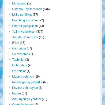
Monitoring
(12)
Ustama / oylik maosh
(146)
Milliy sertifikat
(37)
Boshlang‘ich ta’lim
(22)
Chet tili yangiliklari
(44)
Ta’lim yangiliklari
(374)
Xorijda ta’lim tizimi
(12)
E’lon
(16)
Olimpiada
(87)
So‘rovnoma
(1)
Tashkilot
(3)
Ochiq dars
(9)
Qo‘shiqlar
(1)
Malaka oshirish
(19)
Imtihonga tayyorgarlik
(63)
Foydali veb saytlar
(6)
Nizom
(37)
Abituriyentga yordam
(72)
Ommalashtirish
(9)