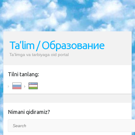
Ta’lim / Образование
Ta’limga va tarbiyaga oid portal
Tilni tanlang:
Nimani qidiramiz?
Search