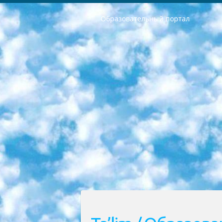
Образовательный портал
РЕСПУБЛИКА УЗБЕКИСТАН МИНИСТРЕРСТВО ДОШКОЛЬНОГО И ШКОЛЬНОГО ОБРАЗОВАНИЯ КОМАНДА в общеобразовательных учреждениях в 2023-2024 учебном году организация и проведение итоговой государственной аттестации обучающихся о Министра дошкольного и школьного образования Республики Узбекистан от 4 марта 2008 года (постановлением Минюста от 20 марта 2008 года № 1778 государственной регистрации) «Итоговое состояние учащихся общего среднего образования на основании положения об утверждении положения об аттестации общего среднего образования выпускной экзамен студентов в образовательных учреждениях в 2023-2024 учебном году В целях организации и прохождения аттестации приказываю: 1. Следующее: перечень предметов, по которым будет проводиться итоговая государственная аттестация и экзамен формы перевода согласно приложению 1; сертификаты международного образца, оценивающие уровень владения иностранными языками перечень согласно приложению 2; 2. Педагогический при специализированных образовательных учреждениях. научно-практический центр квалификации и международной оценки (Д.Давидова) 2024 г. До 25 марта: задания по предметам, по которым будет проводиться итоговая аттестация разработка и утверждение технических условий; итоговая аттестация на основании разработанного предметного задания разработка вопросов по предметам (устно и письменно), экзамен передача; общеобразовательные средние школы и специальные учебные заведения учащиеся выпускных классов школ и интернатов в агентской системе подготовка базы данных экзаменационных материалов и критериев оценки; перевод базы экзаменационных материалов на все языки обучения подать в Республиканский образовательный центр для изготовления; варианты экзаменов на основе разработанных контрольных материалов пусть будут поставлены задачи формирования. 3. Республиканский образовательный центр (Ш.Худайкулов) до 5 апреля 2024 года. до: база данных предоставленных экзаменационных материалов на все языки обучения перевод и экспертиза; для слепых, слабовидящих, глухих, слабослышащих и умственно отсталых детей учащиеся выпускных классов специализированных школ и школ-интернатов база данных экзаменационных материалов на всех преподаваемых языках подготовка критериев оценки; специализированные школы для умственно отсталых детей и технологии для учащихся выпускных классов школ-интернатов разработка соответствующих рекомендаций и критериев проведения ЕГЭ по естествознанию давать задания. 4. Педагогический при специализированных образовательных учреждениях. Научно-практический центр навыков и международной оценки (Д.Давидова), Республи