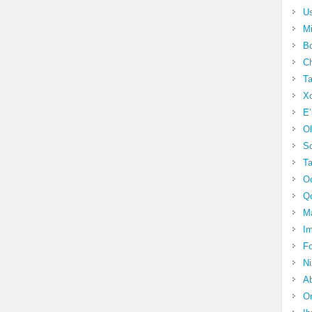
Us
Mi
Bo
Ch
Ta
Xo
E’
Ol
S
Ta
Oc
Qo
Ma
Im
Fo
N
Ab
Om