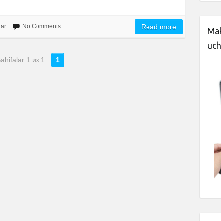
lar
No Comments
Read more
Mak
uch
ahifalar 1 из 1
1