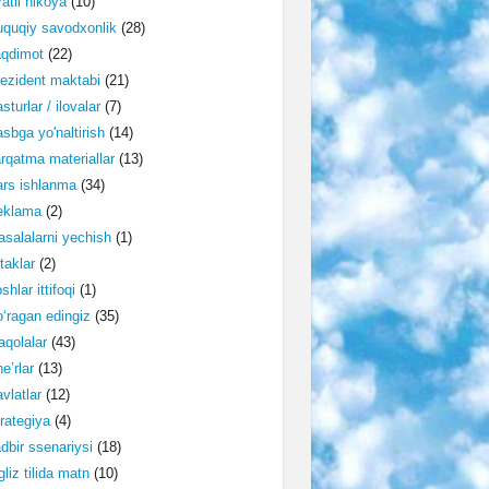
ratli hikoya
(10)
quqiy savodxonlik
(28)
aqdimot
(22)
ezident maktabi
(21)
sturlar / ilovalar
(7)
sbga yo'naltirish
(14)
rqatma materiallar
(13)
rs ishlanma
(34)
eklama
(2)
salalarni yechish
(1)
taklar
(2)
shlar ittifoqi
(1)
‘ragan edingiz
(35)
qolalar
(43)
e’rlar
(13)
vlatlar
(12)
rategiya
(4)
dbir ssenariysi
(18)
gliz tilida matn
(10)