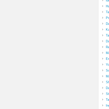
Ib
Hu
T
Pr
Da
Ka
Ta
Da
R
Ma
Er
Yo
So
Ma
Sh
Da
St
Ta
In