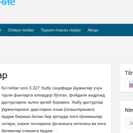
ание
r
Onlayn testlar
Taqvim-mavzu rejalar
Aloqa
ар
Til
Ko‘rishlar soni 3,327 Ушбу саҳифада ўқувчилар учун
турли фанларга алоқадор бўлган, фойдали андроид
дастурларни эьлон қилиб борамиз. Ушбу дастурлар
ўқувчиларнинг дарсларни яхши ўзлаштиришига
Nim
ёрдам бериши билан бир қаторда янги кўникмалар:
Sea
хотира, хориж тилларини ўрганишга интилиш ва янги
билимлар олишига ёрдам…