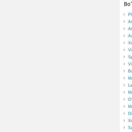
Bo‘
P
A
At
Au
Xa
Vi
Sp
Vi
Bo
Ma
La
Ma
O‘
Ma
Di
Xo
Sa