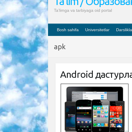
Ta’lim / Образов
Ta’limga va tarbiyaga oid portal
Bosh sahifa
Universitetlar
Darslikla
apk
Android дастурл