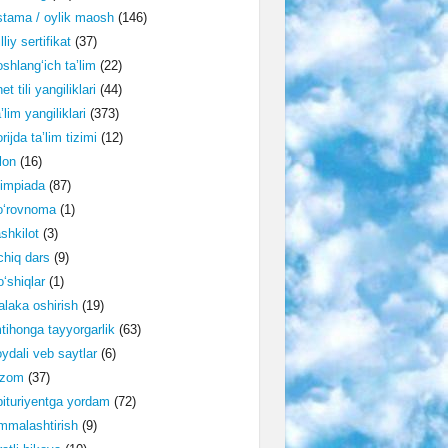
tama / oylik maosh
(146)
lliy sertifikat
(37)
shlang‘ich ta’lim
(22)
et tili yangiliklari
(44)
’lim yangiliklari
(373)
rijda ta’lim tizimi
(12)
lon
(16)
impiada
(87)
o‘rovnoma
(1)
shkilot
(3)
hiq dars
(9)
‘shiqlar
(1)
laka oshirish
(19)
tihonga tayyorgarlik
(63)
ydali veb saytlar
(6)
izom
(37)
ituriyentga yordam
(72)
malashtirish
(9)