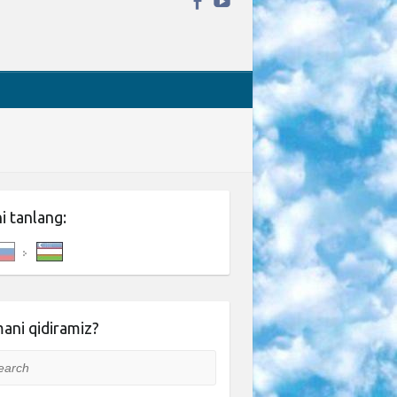
ni tanlang:
ani qidiramiz?
rch