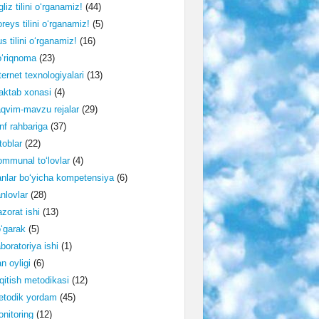
gliz tilini o‘rganamiz!
(44)
reys tilini o‘rganamiz!
(5)
s tilini o‘rganamiz!
(16)
‘riqnoma
(23)
ternet texnologiyalari
(13)
ktab xonasi
(4)
qvim-mavzu rejalar
(29)
nf rahbariga
(37)
toblar
(22)
mmunal to‘lovlar
(4)
nlar bo‘yicha kompetensiya
(6)
nlovlar
(28)
zorat ishi
(13)
‘garak
(5)
boratoriya ishi
(1)
n oyligi
(6)
qitish metodikasi
(12)
etodik yordam
(45)
nitoring
(12)