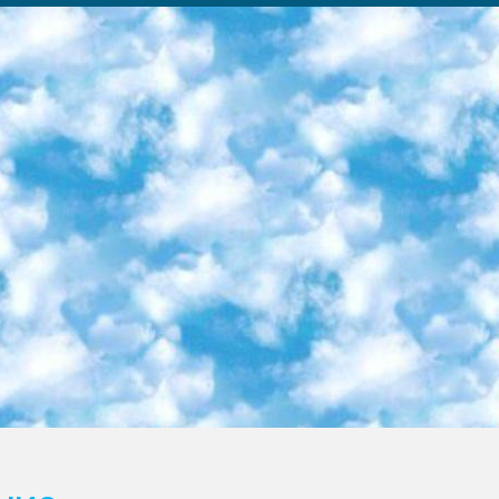
ка образовательный центр (Худайкулов Ш.) итоговый государственный аттестационный экзамен ориентирован на творческое и логическое мышление при подготовке базы материалов учитывать введение заданий. 5. Следует отметить, что: сертификат государственного образца о знании общеобразовательного предмета и как минимум национальный уровень B1 по предметам на иностранных языках, указанным в Приложении 2. или международно признанный сертификат эквивалентного уровня студенты, изучающие определенный предмет, освобождаются от экзамена; по соответствующим предметам запланирована итоговая государственная аттестация за день до дня, путем жеребьевки Рабочей группой (в письменной форме по предметам, проводимым в форме) из числа сформированных вариантов выбрано 2 варианта; 2 выбранных варианта экзамена анонсированы на официальном сайте министерства и все выпускники по всей стране на основе этих вариантов проводит итоговую государственную аттестацию. 6. Государственное образование учащихся средних общеобразовательных учреждений. знания в соответствии с квалификационными требованиями, которые необходимо приобрести на основании стандартов итоговый (выпускной) контроль для 9 и 11 классов в целях тестирования Экзамены (далее – экзамены) состоят из предметов, перечисленных в приложении 1. будет сделано. 7. Экзамены пройдут с 26 мая по 15 июня 2024 г. (кроме науки физического воспитания). 8. Физическая для учащихся 9 классов общесредних образовательных учреждений. Экзамены по предмету «Образование, квалификация медицина» 1-6 мая 2024 года. сотрудники перевести под присмотр (с отклонениями в физическом или умственном развитии) специализированная школа для детей, школы-интернаты и со сколиозом школы-интернаты санаторного типа для больных детей исключены). 9. Он был слепым, слабовидящим и имел нарушения опорно-двигательного аппарата. экзамены в специализированных школах и интернатах для детей должны проводиться исходя из требований, предъявляемых к общеобразовательным учреждениям (физкультура кроме науки). 10. Специализированная школа для глухих и слабослышащих детей. и экзамены в интернатах и быть реализован в виде письменного теста по математике. 11. Специальность для умственно отсталых детей. Для 9 класса Родной язык и литературное письмо Государственный язык (язык обучения – узбекский). для неклассов) написано Математическое письмо Письменная/устная история Узбекистана Физическое воспитание практично Итоговый контроль Для 11 класса Написание родного языка и литературы (эссе) Математическое письмо Узбекский язык (обучение на узбекском языке) не посещающее общее среднее образование для учреждений)/Образовательное учреждение выбор письменный и устный Иностранный язык письменный/устный Письменная/устная история Узбекистана *По выбору студента:  Химия  Физика  Основы государственного права  География 10 бесплатных образовательных ресурсов - Мы составили подборку онлайн-проектов с интерактивными упражнениями, видеолекциями и статьями. Они помогут вам обрести новые и освежить старые знания бесплатно. 1. «ИНТУИТ» Старейшая образовательная площадка Рунета. Здесь вы найдёте сотни текстовых и видеокурсов на десятки различных тем — от программирования до психологии. Многие курсы подготовлены российскими университетами и крупными международными компаниями вроде Intel и Microsoft. Самостоятельное обучение бесплатное, но желающие могут оплатить услуги персональных наставников. 2. «Смартия» знакомит с актуальными профессиями и подсказывает, как им обучаться. Выбрав заинтересовавшую вас специальность — SMM-специалист, фотограф, веб-дизайнер или другую, — увидите список необходимых для неё умений. Чтобы вы могли освоить их самостоятельно, для каждого умения площадка отображает подборку ссылок на учебные материалы. Хотя «Смартия» ориентируется на русскоязычную аудиторию, часть контента всё же доступна только на английском. 3. «Лекторий Физтеха» Проект Московского физико-технического института (Физтеха). С его помощью вы можете смотреть онлайн серии лекций, записанные на видео в этом вузе. В числе доступных предметов — физика, биология, химия, информационные технологии и другие. К некоторым лекциям администрация ресурса прилагает готовые конспекты, которые можно скачивать в PDF-формате. 4. ITMOcourses Онлайн-площадка Санкт-Петербургского национального исследовательского университета информационных технологий, механики и оптики (ИТМО). Ресурс предоставляет свободный доступ к курсам, разработанным в этом вузе. Каталог материалов разбит на четыре категории: «Оптические системы и технологии», «Приборостроение и робототехника», «Информационные технологии» и «Биотехнологии». Курсы состоят из видеолекций, интерактивных демонстраций и заданий. 5. «КиберЛенинка» Электронная научная библиот