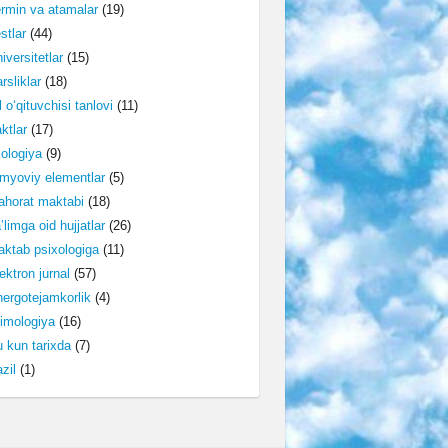
rmin va atamalar
(19)
stlar
(44)
iversitetlar
(15)
rsliklar
(18)
l o‘qituvchisi tanlovi
(11)
ktlar
(17)
lologiya
(9)
myoviy elementlar
(5)
horat maktabi
(18)
’limga oid hujjatlar
(26)
ktab psixologiga
(11)
ektron jurnal
(57)
ergotejamkorlik
(4)
imologiya
(16)
 kun tarixda
(7)
zil
(1)