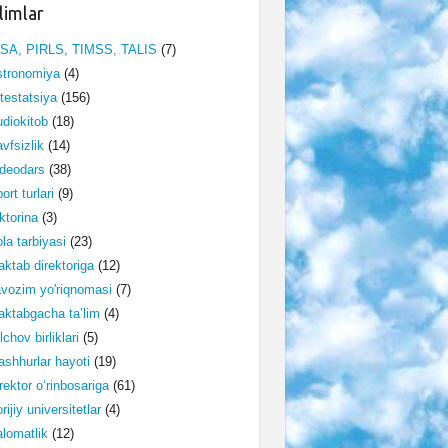
limlar
ISA, PIRLS, TIMSS, TALIS
(7)
stronomiya
(4)
testatsiya
(156)
diokitob
(18)
vfsizlik
(14)
deodars
(38)
ort turlari
(9)
ktorina
(3)
la tarbiyasi
(23)
ktab direktoriga
(12)
vozim yo'riqnomasi
(7)
ktabgacha ta’lim
(4)
lchov birliklari
(5)
shhurlar hayoti
(19)
rektor o‘rinbosariga
(61)
rijiy universitetlar
(4)
lomatlik
(12)