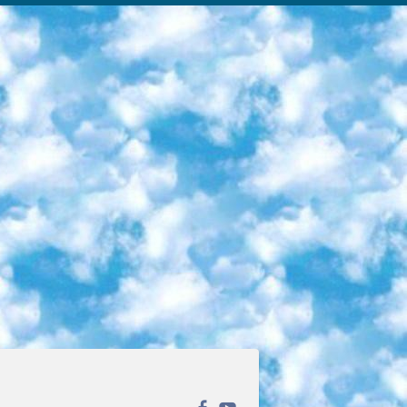
ека открытого доступа. Каталог площадки регулярно обрастает текстами статей из различных научных изданий. Сгруппированные по журналам и рубрикам публикации можно читать онлайн или скачивать целиком в PDF-формате. Проект нацелен на популяризацию науки за счёт открытого доступа к качественной информации. 6. «ПостНаука» На этом ресурсе публикуют подборки видеолекций, составленные экспертами из разных отраслей и объединённые общими темами. Среди них, к примеру, есть серии «Биоинформатика и геномика», «Культура средневековой Скандинавии» и Cinema Studies о теории кино. Каждая подборка лекций — логически связанная история, рассказанная экспертом от первого лица. Кроме того, на сайте появляются научно-образовательные статьи и тесты на разные темы. 7. «Newочём» Команда проекта «Newочём» отбирает самые интересные тексты из англоязычных СМИ и переводит те из них, за которые голосуют участники сообщества «ВКонтакте». По большей части это научно-популярные статьи. Редакторы придумывают лишь заголовки, в остальном содержание переводов соответствует оригиналам. Полные тексты можно читать прямо в социальной сети. 8. InternetUrok Онлайн-база материалов по основным дисциплинам школьной программы. Информация на сайте структурирована по классам, предметам и темам (урокам). Каждый урок состоит из видеолекций и конспектов. Есть также интерактивные тренажёры и тесты для закрепления пройденного материала. Даже если вы давно окончили школу, возможность повторить программу старших классов всегда может пригодиться. 9. Edutainme Ещё один ресурс об образовании. В отличие от Newtonew, как мне кажется, Edutainme больше ориентируется на представителей индустрии: педагогов, предпринимателей, разработчиков образовательных проектов. Но и любой, кто просто стремится к саморазвитию, найдёт на сайте много полезного и интересного для себя. Например, информацию о новых курсах и образовательных сервисах. 10. Newtonew Онлайн-медиа об образовании и обучении в широком смысле. Авторы Newtonew пишут об инструментах, заведениях, тактиках и стратегиях, которые помогают учить других и получать новые знания самостоятельно. На этой площадке вы найдёте новости, обзоры, аналитические мат