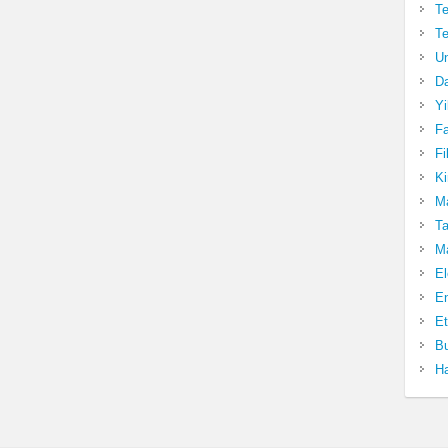
Te
Te
Un
Da
Yi
Fa
Fi
Ki
Ma
Ta
Ma
El
En
Et
Bu
Ha