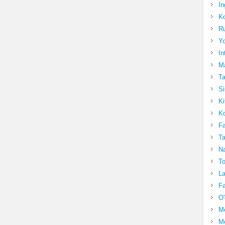
In
Ko
Ru
Yo
In
Ma
Ta
Si
Ki
Ko
Fa
Ta
Na
To
La
Fa
O'
M
Mo