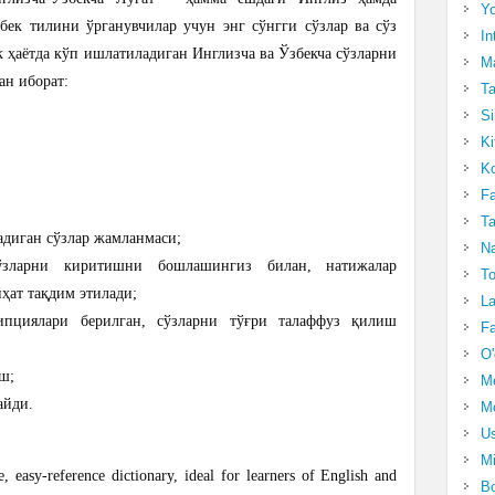
Yo
бек тилини ўрганувчилар учун энг сўнгги сўзлар ва сўз
In
 ҳаётда кўп ишлатиладиган Инглизча ва Ўзбекча сўзларни
Ma
ан иборат:
Ta
Si
Ki
Ko
Fa
Ta
адиган сўзлар жамланмаси;
Na
сўзларни киритишни бошлашингиз билан, натижалар
To
ҳат тақдим этилади;
La
ипциялари берилган, сўзларни тўғри талаффуз қилиш
Fa
O'
ш;
M
айди.
Mo
Us
Mi
, easy-reference dictionary, ideal for learners of English and
Bo