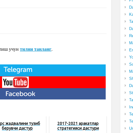
Pr
Da
Ka
Ta
Da
R
Ma
олиш учун
тилни танланг
.
Er
Yo
So
Ma
Sh
Da
St
Ta
In
Te
Te
рс жадвалини тузиб
2017-2021 ҳаракатлар
берувчи дастур
стратегияси дастури
Un