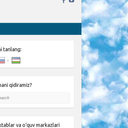
ni tanlang:
ani qidiramiz?
rch
tablar va o‘quv markazlari