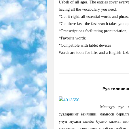
Uzbek of all ages. The entries cover ever
having all the vocabulary you need.
*Get it right: all essential words and phra
*Get there fast: the fast search takes you 
*Transcriptions facilitating pronunciation;
*Favorite words;
*Compatible with tablet devices
Words are tools for life, and a English-U
Рус тилининг
Машҳур рус о
сўзларнинг ёзилиши, маъноси берилга
учун муҳим манба бўлиб хизмат қил
тармоғига уланишини талаб қилмайди.