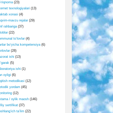
‘riqnoma
(23)
ternet texnologiyalari
(13)
ktab xonasi
(4)
qvim-mavzu rejalar
(29)
nf rahbariga
(37)
toblar
(22)
mmunal to‘lovlar
(4)
nlar bo‘yicha kompetensiya
(6)
nlovlar
(28)
zorat ishi
(13)
‘garak
(5)
boratoriya ishi
(1)
n oyligi
(6)
qitish metodikasi
(12)
etodik yordam
(45)
nitoring
(12)
tama / oylik maosh
(146)
lliy sertifikat
(37)
shlang‘ich ta’lim
(22)