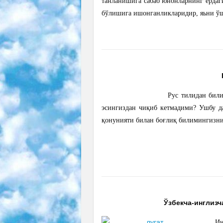
танланишига сабаб юнонларнинг ердаг
бўлишига ишонганликларидир, яьни ўша
Рус тилидан били
эсингиздан чиқиб кетмадими? Ушбу да
қонунияти билан боғлиқ билимингизни
Ўзбекча-инглизча
Ин