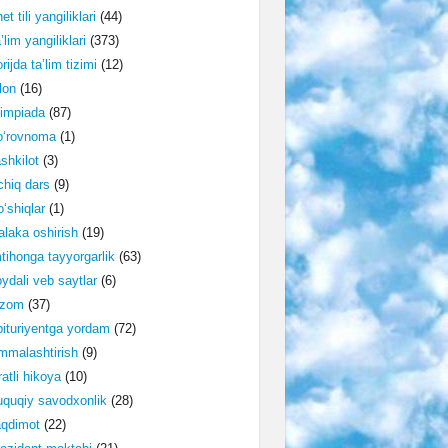
et tili yangiliklari
(44)
’lim yangiliklari
(373)
rijda ta’lim tizimi
(12)
lon
(16)
impiada
(87)
o‘rovnoma
(1)
shkilot
(3)
hiq dars
(9)
‘shiqlar
(1)
laka oshirish
(19)
tihonga tayyorgarlik
(63)
ydali veb saytlar
(6)
izom
(37)
ituriyentga yordam
(72)
malashtirish
(9)
ratli hikoya
(10)
quqiy savodxonlik
(28)
aqdimot
(22)