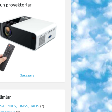
un proyektorlar
Заказать
limlar
ISA, PIRLS, TIMSS, TALIS
(7)