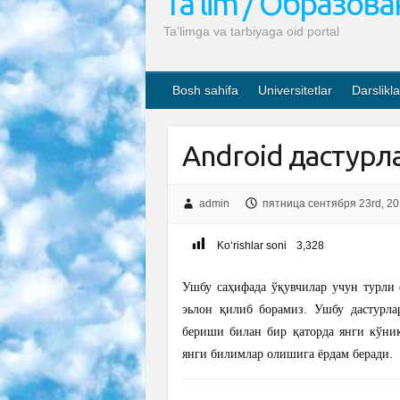
Ta’lim / Образов
Ta’limga va tarbiyaga oid portal
Bosh sahifa
Universitetlar
Darslikla
Android дастурл
admin
пятница сентября 23rd, 2
Ko‘rishlar soni
3,328
Ушбу саҳифада ўқувчилар учун турли 
эьлон қилиб борамиз. Ушбу дастурл
бериши билан бир қаторда янги кўни
янги билимлар олишига ёрдам беради.