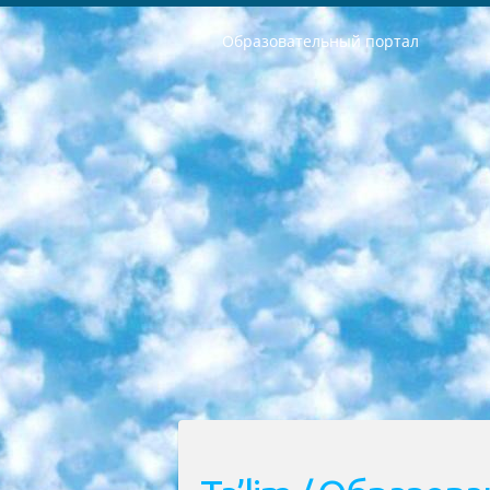
Образовательный портал
РЕСПУБЛИКА УЗБЕКИСТАН МИНИСТРЕРСТВО ДОШКОЛЬНОГО И ШКОЛЬНОГО ОБРАЗОВАНИЯ КОМАНДА в общеобразовательных учреждениях в 2023-2024 учебном году организация и проведение итоговой государственной аттестации обучающихся о Министра дошкольного и школьного образования Республики Узбекистан от 4 марта 2008 года (постановлением Минюста от 20 марта 2008 года № 1778 государственной регистрации) «Итоговое состояние учащихся общего среднего образования на основании положения об утверждении положения об аттестации общего среднего образования выпускной экзамен студентов в образовательных учреждениях в 2023-2024 учебном году В целях организации и прохождения аттестации приказываю: 1. Следующее: перечень предметов, по которым будет проводиться итоговая государственная аттестация и экзамен формы перевода согласно приложению 1; сертификаты международного образца, оценивающие уровень владения иностранными языками перечень согласно приложению 2; 2. Педагогический при специализированных образовательных учреждениях. научно-практический центр квалификации и международной оценки (Д.Давидова) 2024 г. До 25 марта: задания по предметам, по которым будет проводиться итоговая аттестация разработка и утверждение технических условий; итоговая аттестация на основании разработанного предметного задания разработка вопросов по предметам (устно и письменно), экзамен передача; общеобразовательные средние школы и специальные учебные заведения учащиеся выпускных классов школ и интернатов в агентской системе подготовка базы данных экзаменационных материалов и критериев оценки; перевод базы экзаменационных материалов на все языки обучения подать в Республиканский образовательный центр для изготовления; варианты экзаменов на основе разработанных контрольных материалов пусть будут поставлены задачи формирования. 3. Республиканский образовательный центр (Ш.Худайкулов) до 5 апреля 2024 года. до: база данных предоставленных экзаменационных материалов на все языки обучения перевод и экспертиза; для слепых, слабовидящих, глухих, слабослышащих и умственно отсталых детей учащиеся выпускных классов специализированных школ и школ-интернатов база данных экзаменационных материалов на всех преподаваемых языках подготовка критериев оценки; специализированные школы для умственно отсталых детей и технологии для учащихся выпускных классов школ-интернатов разработка соответствующих рекомендаций и критериев проведения ЕГЭ по естествознанию давать задания. 4. Педагогический при специализированных образовательных учреждениях. Научно-практический центр навыков и международной оценки (Д.Давидова), Республи