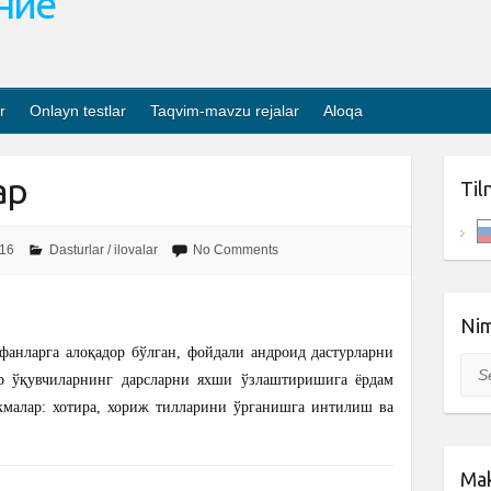
ание
r
Onlayn testlar
Taqvim-mavzu rejalar
Aloqa
ар
Til
016
Dasturlar / ilovalar
No Comments
Nim
фанларга алоқадор бўлган, фойдали андроид дастурларни
Sea
ар ўқувчиларнинг дарсларни яхши ўзлаштиришига ёрдам
кмалар: хотира, хориж тилларини ўрганишга интилиш ва
Mak