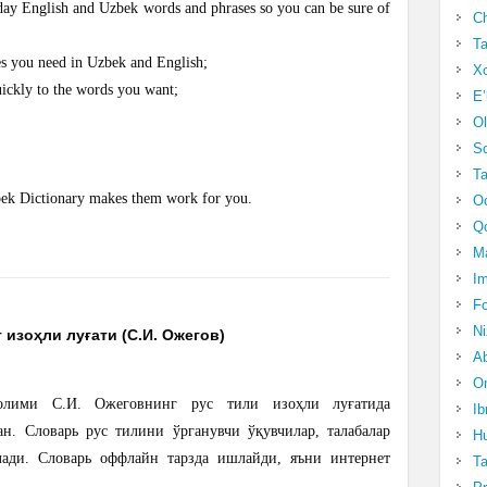
yday English and Uzbek words and phrases so you can be sure of
Ch
Ta
ses you need in Uzbek and English;
Xo
quickly to the words you want;
E’
Ol
S
Ta
zbek Dictionary makes them work for you.
Oc
Qo
Ma
Im
Fo
N
 изоҳли луғати (С.И. Ожегов)
Ab
Om
лими С.И. Ожеговнинг рус тили изоҳли луғатида
Ib
н. Словарь рус тилини ўрганувчи ўқувчилар, талабалар
Hu
ади. Словарь оффлайн тарзда ишлайди, яъни интернет
T