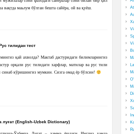
A
и мўжизалар сони фазодаги сайёралар сони билан бир ҳил
At
 вақтда маьлум бўлган бешта сайёра, ой ва қуёш.
Au
Xa
Vi
Sp
Vi
Рус тилидан тест
Bo
мингиз қай ахволда? Мактаб дастуридаги билимларингиз
Ma
La
стур орқали рус тилидаги харфлар, матнлар ва рус тили
Ma
 синаб кўришингиз мумкин. Сизга омад ёр бўлсин!
O‘
Ma
Di
Xo
Sa
In
 луғат (English-Uzbek Dictionary)
Ko
Ru
глизча-Ўзбекча Луғат – ҳамма ёшдаги Инглиз ҳамда