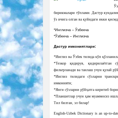
Ўз
бирикмалари тўплами. Дастур кундалик
ўз ичига олган ва қуйидаги икки қисмд
*Инглизча – Ўзбекча
*Ўзбекча – Инглизча
Дастур имкониятлари:
*Инглиз ва Ўзбек тилида кўп қўлланил
*Тезкор қидирув, қидирилаётган 
фильтрланади ва танлаш учун қулай рўй
*Инглиз тилидаги сўзларни транскр
имконияти;
*Янги сўзларни рўйҳатга киритиб бори
*Планшетлар учун ҳам муаммосиз ишл
Тил билган, эл билар!
English-Uzbek Dictionary is an up-to-date