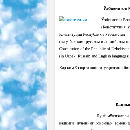
Ўзбекистон 
Ўзбекистон Рес
(Конституция, ў
Конституция Республики Узбекистан
(на узбекском, русском и английском яз
Constitution of the Republic of Uzbekistan
(in Uzbek, Russain and English languages)
Хар ким ўз юрти конститутциясини би
Қадимг
Дунё мўжизалари 
қадимги дунёнинг юнонлар томонид