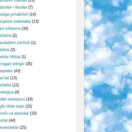
ezident maktabi
(21)
sturlar / ilovalar
(7)
sbga yo'naltirish
(14)
rqatma materiallar
(13)
rs ishlanma
(34)
eklama
(2)
salalarni yechish
(1)
taklar
(2)
shlar ittifoqi
(1)
‘ragan edingiz
(35)
qolalar
(43)
e’rlar
(13)
vlatlar
(12)
rategiya
(4)
dbir ssenariysi
(18)
gliz tilida matn
(10)
rmin va atamalar
(19)
stlar
(44)
iversitetlar
(15)