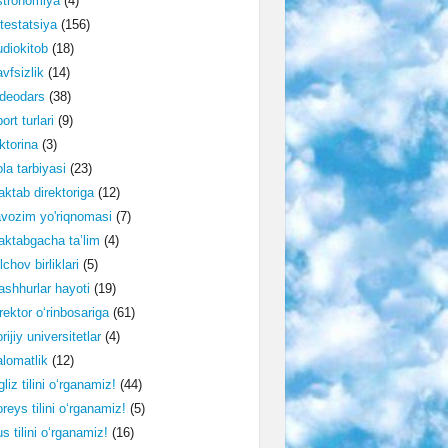
stronomiya
(4)
testatsiya
(156)
diokitob
(18)
vfsizlik
(14)
deodars
(38)
ort turlari
(9)
ktorina
(3)
la tarbiyasi
(23)
ktab direktoriga
(12)
vozim yo'riqnomasi
(7)
ktabgacha ta’lim
(4)
lchov birliklari
(5)
shhurlar hayoti
(19)
rektor o‘rinbosariga
(61)
rijiy universitetlar
(4)
lomatlik
(12)
gliz tilini o‘rganamiz!
(44)
reys tilini o‘rganamiz!
(5)
s tilini o‘rganamiz!
(16)