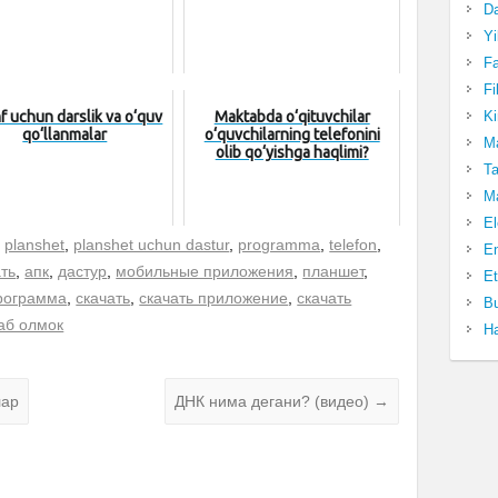
Da
Yi
Fa
Fi
nf uchun darslik va o‘quv
Maktabda o‘qituvchilar
Ki
qo‘llanmalar
o‘quvchilarning telefonini
Ma
olib qo‘yishga haqlimi?
Ta
Ma
El
,
planshet
,
planshet uchun dastur
,
programma
,
telefon
,
En
ть
,
апк
,
дастур
,
мобильные приложения
,
планшет
,
Et
рограмма
,
скачать
,
скачать приложение
,
скачать
Bu
аб олмок
Ha
лар
ДНК нима дегани? (видео)
→