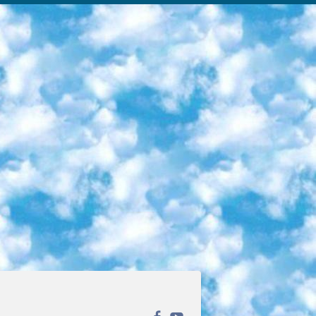
ека открытого доступа. Каталог площадки регулярно обрастает текстами статей из различных научных изданий. Сгруппированные по журналам и рубрикам публикации можно читать онлайн или скачивать целиком в PDF-формате. Проект нацелен на популяризацию науки за счёт открытого доступа к качественной информации. 6. «ПостНаука» На этом ресурсе публикуют подборки видеолекций, составленные экспертами из разных отраслей и объединённые общими темами. Среди них, к примеру, есть серии «Биоинформатика и геномика», «Культура средневековой Скандинавии» и Cinema Studies о теории кино. Каждая подборка лекций — логически связанная история, рассказанная экспертом от первого лица. Кроме того, на сайте появляются научно-образовательные статьи и тесты на разные темы. 7. «Newочём» Команда проекта «Newочём» отбирает самые интересные тексты из англоязычных СМИ и переводит те из них, за которые голосуют участники сообщества «ВКонтакте». По большей части это научно-популярные статьи. Редакторы придумывают лишь заголовки, в остальном содержание переводов соответствует оригиналам. Полные тексты можно читать прямо в социальной сети. 8. InternetUrok Онлайн-база материалов по основным дисциплинам школьной программы. Информация на сайте структурирована по классам, предметам и темам (урокам). Каждый урок состоит из видеолекций и конспектов. Есть также интерактивные тренажёры и тесты для закрепления пройденного материала. Даже если вы давно окончили школу, возможность повторить программу старших классов всегда может пригодиться. 9. Edutainme Ещё один ресурс об образовании. В отличие от Newtonew, как мне кажется, Edutainme больше ориентируется на представителей индустрии: педагогов, предпринимателей, разработчиков образовательных проектов. Но и любой, кто просто стремится к саморазвитию, найдёт на сайте много полезного и интересного для себя. Например, информацию о новых курсах и образовательных сервисах. 10. Newtonew Онлайн-медиа об образовании и обучении в широком смысле. Авторы Newtonew пишут об инструментах, заведениях, тактиках и стратегиях, которые помогают учить других и получать новые знания самостоятельно. На этой площадке вы найдёте новости, обзоры, аналитические мат