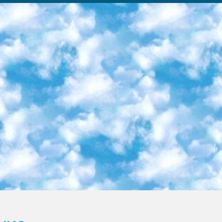
ка образовательный центр (Худайкулов Ш.) итоговый государственный аттестационный экзамен ориентирован на творческое и логическое мышление при подготовке базы материалов учитывать введение заданий. 5. Следует отметить, что: сертификат государственного образца о знании общеобразовательного предмета и как минимум национальный уровень B1 по предметам на иностранных языках, указанным в Приложении 2. или международно признанный сертификат эквивалентного уровня студенты, изучающие определенный предмет, освобождаются от экзамена; по соответствующим предметам запланирована итоговая государственная аттестация за день до дня, путем жеребьевки Рабочей группой (в письменной форме по предметам, проводимым в форме) из числа сформированных вариантов выбрано 2 варианта; 2 выбранных варианта экзамена анонсированы на официальном сайте министерства и все выпускники по всей стране на основе этих вариантов проводит итоговую государственную аттестацию. 6. Государственное образование учащихся средних общеобразовательных учреждений. знания в соответствии с квалификационными требованиями, которые необходимо приобрести на основании стандартов итоговый (выпускной) контроль для 9 и 11 классов в целях тестирования Экзамены (далее – экзамены) состоят из предметов, перечисленных в приложении 1. будет сделано. 7. Экзамены пройдут с 26 мая по 15 июня 2024 г. (кроме науки физического воспитания). 8. Физическая для учащихся 9 классов общесредних образовательных учреждений. Экзамены по предмету «Образование, квалификация медицина» 1-6 мая 2024 года. сотрудники перевести под присмотр (с отклонениями в физическом или умственном развитии) специализированная школа для детей, школы-интернаты и со сколиозом школы-интернаты санаторного типа для больных детей исключены). 9. Он был слепым, слабовидящим и имел нарушения опорно-двигательного аппарата. экзамены в специализированных школах и интернатах для детей должны проводиться исходя из требований, предъявляемых к общеобразовательным учреждениям (физкультура кроме науки). 10. Специализированная школа для глухих и слабослышащих детей. и экзамены в интернатах и быть реализован в виде письменного теста по математике. 11. Специальность для умственно отсталых детей. Для 9 класса Родной язык и литературное письмо Государственный язык (язык обучения – узбекский). для неклассов) написано Математическое письмо Письменная/устная история Узбекистана Физическое воспитание практично Итоговый контроль Для 11 класса Написание родного языка и литературы (эссе) Математическое письмо Узбекский язык (обучение на узбекском языке) не посещающее общее среднее образование для учреждений)/Образовательное учреждение выбор письменный и устный Иностранный язык письменный/устный Письменная/устная история Узбекистана *По выбору студента:  Химия  Физика  Основы государственного права  География 10 бесплатных образовательных ресурсов - Мы составили подборку онлайн-проектов с интерактивными упражнениями, видеолекциями и статьями. Они помогут вам обрести новые и освежить старые знания бесплатно. 1. «ИНТУИТ» Старейшая образовательная площадка Рунета. Здесь вы найдёте сотни текстовых и видеокурсов на десятки различных тем — от программирования до психологии. Многие курсы подготовлены российскими университетами и крупными международными компаниями вроде Intel и Microsoft. Самостоятельное обучение бесплатное, но желающие могут оплатить услуги персональных наставников. 2. «Смартия» знакомит с актуальными профессиями и подсказывает, как им обучаться. Выбрав заинтересовавшую вас специальность — SMM-специалист, фотограф, веб-дизайнер или другую, — увидите список необходимых для неё умений. Чтобы вы могли освоить их самостоятельно, для каждого умения площадка отображает подборку ссылок на учебные материалы. Хотя «Смартия» ориентируется на русскоязычную аудиторию, часть контента всё же доступна только на английском. 3. «Лекторий Физтеха» Проект Московского физико-технического института (Физтеха). С его помощью вы можете смотреть онлайн серии лекций, записанные на видео в этом вузе. В числе доступных предметов — физика, биология, химия, информационные технологии и другие. К некоторым лекциям администрация ресурса прилагает готовые конспекты, которые можно скачивать в PDF-формате. 4. ITMOcourses Онлайн-площадка Санкт-Петербургского национального исследовательского университета информационных технологий, механики и оптики (ИТМО). Ресурс предоставляет свободный доступ к курсам, разработанным в этом вузе. Каталог материалов разбит на четыре категории: «Оптические системы и технологии», «Приборостроение и робототехника», «Информационные технологии» и «Биотехнологии». Курсы состоят из видеолекций, интерактивных демонстраций и заданий. 5. «КиберЛенинка» Электронная научная библиот