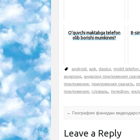
O‘quvchi maktabga telefon
8-si
olib borishi mumkinmi?
android
,
apk
,
dastur
,
mobil telefon
андроид
,
андроид приложения скача
приложение
,
приложения скачать
,
п
приложения
,
словарь
,
телефон
,
юкл
←
География фанидан видеодарс
Leave a Reply