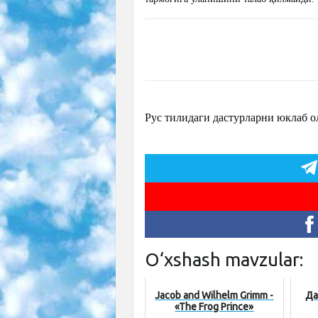
Рус тилидаги дастурларни юклаб 
O‘xshash mavzular:
Jacob and Wilhelm Grimm -
Да
«The Frog Prince»