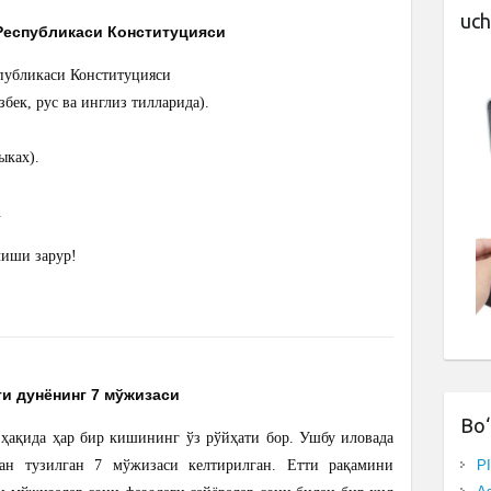
uch
Республикаси Конституцияси
публикаси Конституцияси
збек, рус ва инглиз тилларида).
ыках).
.
лиши зарур!
и дунёнинг 7 мўжизаси
Bo‘
ҳақида ҳар бир кишининг ўз рўйҳати бор. Ушбу иловада
ан тузилган 7 мўжизаси келтирилган. Етти рақамини
P