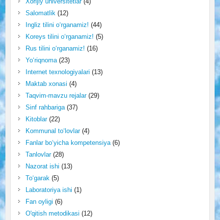
Xorijiy universitetlar
(4)
Salomatlik
(12)
Ingliz tilini o‘rganamiz!
(44)
Koreys tilini o‘rganamiz!
(5)
Rus tilini o‘rganamiz!
(16)
Yo‘riqnoma
(23)
Internet texnologiyalari
(13)
Maktab xonasi
(4)
Taqvim-mavzu rejalar
(29)
Sinf rahbariga
(37)
Kitoblar
(22)
Kommunal to‘lovlar
(4)
Fanlar bo‘yicha kompetensiya
(6)
Tanlovlar
(28)
Nazorat ishi
(13)
To‘garak
(5)
Laboratoriya ishi
(1)
Fan oyligi
(6)
O'qitish metodikasi
(12)