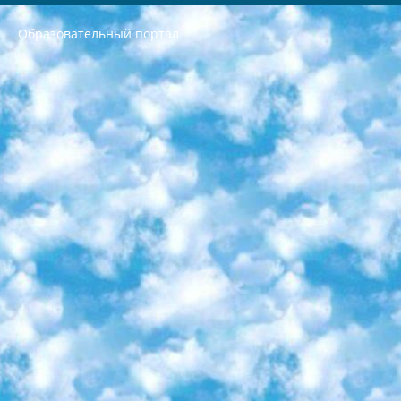
Образовательный портал
РЕСПУБЛИКА УЗБЕКИСТАН МИНИСТРЕРСТВО ДОШКОЛЬНОГО И ШКОЛЬНОГО ОБРАЗОВАНИЯ КОМАНДА в общеобразовательных учреждениях в 2023-2024 учебном году организация и проведение итоговой государственной аттестации обучающихся о Министра дошкольного и школьного образования Республики Узбекистан от 4 марта 2008 года (постановлением Минюста от 20 марта 2008 года № 1778 государственной регистрации) «Итоговое состояние учащихся общего среднего образования на основании положения об утверждении положения об аттестации общего среднего образования выпускной экзамен студентов в образовательных учреждениях в 2023-2024 учебном году В целях организации и прохождения аттестации приказываю: 1. Следующее: перечень предметов, по которым будет проводиться итоговая государственная аттестация и экзамен формы перевода согласно приложению 1; сертификаты международного образца, оценивающие уровень владения иностранными языками перечень согласно приложению 2; 2. Педагогический при специализированных образовательных учреждениях. научно-практический центр квалификации и международной оценки (Д.Давидова) 2024 г. До 25 марта: задания по предметам, по которым будет проводиться итоговая аттестация разработка и утверждение технических условий; итоговая аттестация на основании разработанного предметного задания разработка вопросов по предметам (устно и письменно), экзамен передача; общеобразовательные средние школы и специальные учебные заведения учащиеся выпускных классов школ и интернатов в агентской системе подготовка базы данных экзаменационных материалов и критериев оценки; перевод базы экзаменационных материалов на все языки обучения подать в Республиканский образовательный центр для изготовления; варианты экзаменов на основе разработанных контрольных материалов пусть будут поставлены задачи формирования. 3. Республиканский образовательный центр (Ш.Худайкулов) до 5 апреля 2024 года. до: база данных предоставленных экзаменационных материалов на все языки обучения перевод и экспертиза; для слепых, слабовидящих, глухих, слабослышащих и умственно отсталых детей учащиеся выпускных классов специализированных школ и школ-интернатов база данных экзаменационных материалов на всех преподаваемых языках подготовка критериев оценки; специализированные школы для умственно отсталых детей и технологии для учащихся выпускных классов школ-интернатов разработка соответствующих рекомендаций и критериев проведения ЕГЭ по естествознанию давать задания. 4. Педагогический при специализированных образовательных учреждениях. Научно-практический центр навыков и международной оценки (Д.Давидова), Республика образовательный центр (Худайкулов Ш.) итоговый государственный аттестационный экзамен ориентирован на творческое и логическое мышление при подготовке базы материалов учитывать введение заданий. 5. Следует отметить, что: сертификат государственного образца о знании общеобразовательного предмета и как минимум национальный уровень B1 по предметам на иностранных языках, указанным в Приложении 2. или международно признанный сертификат эквивалентного уровня студенты, изучающие определенный предмет, освобождаются от экзамена; по соответствующим предметам запланирована итоговая государственная аттестация за день до дня, путем жеребьевки Рабочей группой (в письменной форме по предметам, проводимым в форме) из числа сформированных вариантов выбрано 2 варианта; 2 выбранных варианта экзамена анонсированы на официальном сайте министерства и все выпускники по всей стране на основе этих вариантов проводит итоговую государственную аттестацию. 6. Государственное образование учащихся средних общеобразовательных учреждений. знания в соответствии с квалификационными требованиями, которые необходимо приобрести на основании стандартов итоговый (выпускной) контроль для 9 и 11 классов в целях тестирования Экзамены (далее – экзамены) состоят из предметов, перечисленных в приложении 1. будет сделано. 7. Экзамены пройдут с 26 мая по 15 июня 2024 г. (кроме науки физического воспитания). 8. Физическая для учащихся 9 классов общесредних образовательных учреждений. Экзамены по предмету «Образование, квалификация медицина» 1-6 мая 2024 года. сотрудники перевести под присмотр (с отклонениями в физическом или умственном развитии) специализированная школа для детей, школы-интернаты и со сколиозом школы-интернаты санаторного типа для больных детей исключены). 9. Он был слепым, слабовидящим и имел нарушения опорно-двигательного аппарата. экзамены в специализированных школах и интернатах для детей должны проводиться исходя из требований, предъявляемых к общеобразовательным учреждениям (физкультура кроме науки). 10. Специализированная школа для глухих и слабослышащих детей. и экзамены в интернатах и быть реализован в виде письменного теста по математике. 11. Специальность для умственно отсталых детей. Для 9 класса Родной язык и литературное письмо Государственный язык (язык обучения – узбекский). для неклассов) написано Математическое письмо Письменная/устная история Узбекистана Физическое воспитание практично Итоговый контроль Для 11 класса Написание родного языка и литературы (эссе) Математическое письмо Узбекский язык (обучение на узбекском языке) не посещающее общее среднее образование для учреждений)/Образовательное учреждение выбор письменный и устный Иностранный язык письменный/устный Письменная/устная история Узбекистана *По выбору студента:  Химия  Физика  Основы государственного права  География 10 бесплатных образовательных ресурсов - Мы составили подборку онлайн-проектов с интерактивными упражнениями, видеолекциями и статьями. Они помогут вам обрести новые и освежить старые знания бесплатно. 1. «ИНТУИТ» Старейшая образовательная площадка Рунета. Здесь вы найдёте сотни текстовых и видеокурсов на десятки различных тем — от программирования до психологии. Многие курсы подготовлены российскими университетами и крупными международными компаниями вроде Intel и Microsoft. Самостоятельное обучение бесплатное, но желающие могут оплатить услуги персональных наставников. 2. «Смартия» знакомит с актуальными профессиями и подсказывает, как им обучаться. Выбрав заинтересовавшую вас специальность — SMM-специалист, фотограф, веб-дизайнер или другую, — увидите список необходимых для неё умений. Чтобы вы могли освоить их самостоятельно, для каждого умения площадка отображает подборку ссылок на учебные материалы. Хотя «Смартия» ориентируется на русскоязычную аудиторию, часть контента всё же доступна только на английском. 3. «Лекторий Физтеха» Проект Московского физико-технического института (Физтеха). С его помощью вы можете смотреть онлайн серии лекций, записанные на видео в этом вузе. В числе доступных предметов — физика, биология, химия, информационные технологии и другие. К некоторым лекциям администрация ресурса прилагает готовые конспекты, которые можно скачивать в PDF-формате. 4. ITMOcourses Онлайн-площадка Санкт-Петербургского национального исследовательского университета информационных технологий, механики и оптики (ИТМО). Ресурс предоставляет свободный доступ к курсам, разработанным в этом вузе. Каталог материалов разбит на четыре категории: «Оптические системы и технологии», «Приборостроение и робототехника», «Информационные технологии» и «Биотехнологии». Курсы состоят из видеолекций, интерактивных демонстраций и заданий. 5. «КиберЛенинка» Электронная научная библиотека открытого доступа. Каталог площадки регулярно обрастает текстами статей из различных научных изданий. Сгруппированные по журналам и рубрикам публикации можно читать онлайн или скачивать целиком в PDF-формате. Проект нацелен на популяризацию науки за счёт открытого доступа к качественной информации. 6. «ПостНаука» На этом ресурсе публикуют подборки видеолекций, составленные экспертами из разных отраслей и объединённые общими темами. Среди них, к примеру, есть серии «Биоинформатика и геномика», «Культура средневековой Скандинавии» и Cinema Studies о теории кино. Каждая подборка лекций — логически связанная история, рассказанная экспертом от первого лица. Кроме того, на сайте появляются научно-образовательные статьи и тесты на разные темы. 7. «Newочём» Команда проекта «Newочём» отбирает самые интересные тексты из англоязычных СМИ и переводит те из них, за которые голосуют участники сообщества «ВКонтакте». По большей части это научно-популярные статьи. Редакторы придумывают лишь заголовки, в остальном содержание переводов соответствует оригиналам. Полные тексты можно читать прямо в социальной сети. 8. InternetUrok Онлайн-база материалов по основным дисциплинам школьной программы. Информация на сайте структурирована по классам, предметам и темам (урокам). Каждый урок состоит из видеолекций и конспектов. Есть также интерактивные тренажёры и тесты для закрепления пройденного материала. Даже если вы давно окончили школу, возможность повторить программу старших классов всегда может пригодиться. 9. Edutainme Ещё один ресурс об образовании. В отличие от Newtonew, как мне кажется, Edutainme больше ориентируется на представителей индустрии: педагогов, предпринимателей, разработчиков образовательных проектов. Но и любой, кто просто стремится к саморазвитию, найдёт на сайте много полезного и интересного для себя. Например, информацию о новых курсах и образовательных сервисах. 10. Newtonew Онлайн-медиа об образовании и обучении в широком смысле. Авторы Newtonew пишут об инструментах, заведениях, тактиках и стратегиях, которые помогают учить других и получать новые знания самостоятельно. На этой площадке вы найдёте новости, обзоры, аналитические мат