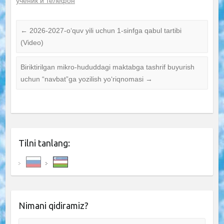
ученик и телефон
←
2026-2027-o‘quv yili uchun 1-sinfga qabul tartibi
(Video)
Biriktirilgan mikro-hududdagi maktabga tashrif buyurish
uchun “navbat”ga yozilish yo‘riqnomasi
→
Tilni tanlang:
Nimani qidiramiz?
Search