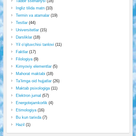
Tadbir ssenariysi
(18)
Ingliz tilida matn
(10)
Termin va atamalar
(19)
Testlar
(44)
Universitetlar
(15)
Darsliklar
(18)
Yil o‘qituvchisi tanlovi
(11)
Faktlar
(17)
Filologiya
(9)
Kimyoviy elementlar
(5)
Mahorat maktabi
(18)
Ta’limga oid hujjatlar
(26)
Maktab psixologiga
(11)
Elektron jurnal
(57)
Energotejamkorlik
(4)
Etimologiya
(16)
Bu kun tarixda
(7)
Hazil
(1)