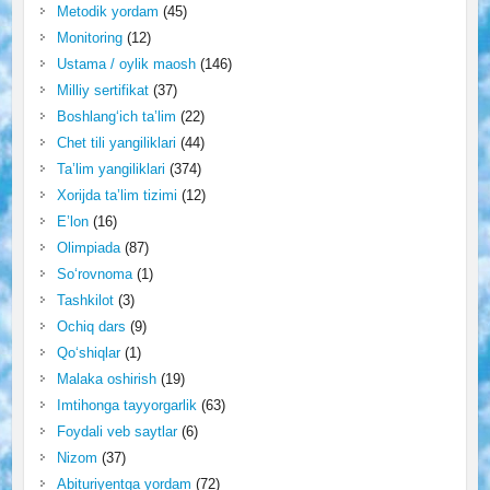
Metodik yordam
(45)
Monitoring
(12)
Ustama / oylik maosh
(146)
Milliy sertifikat
(37)
Boshlang‘ich ta’lim
(22)
Chet tili yangiliklari
(44)
Ta’lim yangiliklari
(374)
Xorijda ta’lim tizimi
(12)
E’lon
(16)
Olimpiada
(87)
So‘rovnoma
(1)
Tashkilot
(3)
Ochiq dars
(9)
Qo‘shiqlar
(1)
Malaka oshirish
(19)
Imtihonga tayyorgarlik
(63)
Foydali veb saytlar
(6)
Nizom
(37)
Abituriyentga yordam
(72)