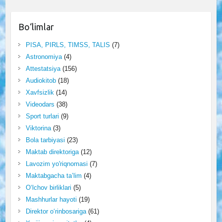
Bo‘limlar
PISA, PIRLS, TIMSS, TALIS
(7)
Astronomiya
(4)
Attestatsiya
(156)
Audiokitob
(18)
Xavfsizlik
(14)
Videodars
(38)
Sport turlari
(9)
Viktorina
(3)
Bola tarbiyasi
(23)
Maktab direktoriga
(12)
Lavozim yo'riqnomasi
(7)
Maktabgacha ta’lim
(4)
O‘lchov birliklari
(5)
Mashhurlar hayoti
(19)
Direktor o‘rinbosariga
(61)