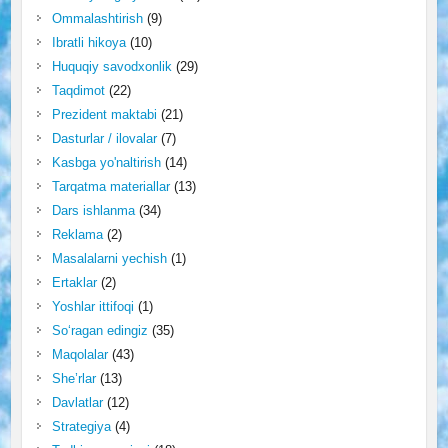
Ommalashtirish
(9)
Ibratli hikoya
(10)
Huquqiy savodxonlik
(29)
Taqdimot
(22)
Prezident maktabi
(21)
Dasturlar / ilovalar
(7)
Kasbga yo'naltirish
(14)
Tarqatma materiallar
(13)
Dars ishlanma
(34)
Reklama
(2)
Masalalarni yechish
(1)
Ertaklar
(2)
Yoshlar ittifoqi
(1)
So‘ragan edingiz
(35)
Maqolalar
(43)
She’rlar
(13)
Davlatlar
(12)
Strategiya
(4)