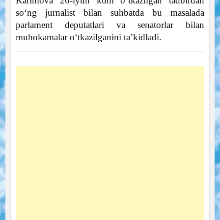
Karimova 26-iyun kuni o‘tkazilgan tadbirdan
so‘ng jurnalist bilan suhbatda bu masalada
parlament deputatlari va senatorlar bilan
muhokamalar o‘tkazilganini ta’kidladi.