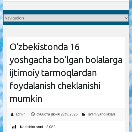
O‘zbekistonda 16
yoshgacha bo‘lgan bolalarga
ijtimoiy tarmoqlardan
foydalanish cheklanishi
mumkin
admin
суббота июня 27th, 2026
Ta’lim yangiliklari
Ko‘rishlar soni
2,082