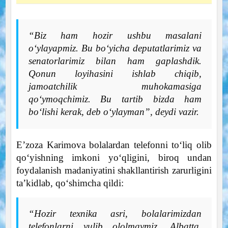
“Biz ham hozir ushbu masalani
o‘ylayapmiz. Bu bo‘yicha deputatlarimiz va
senatorlarimiz bilan ham gaplashdik.
Qonun loyihasini ishlab chiqib,
jamoatchilik muhokamasiga
qo‘ymoqchimiz. Bu tartib bizda ham
bo‘lishi kerak, deb o‘ylayman”, deydi vazir.
E’zoza Karimova bolalardan telefonni to‘liq olib
qo‘yishning imkoni yo‘qligini, biroq undan
foydalanish madaniyatini shakllantirish zarurligini
ta’kidlab, qo‘shimcha qildi:
“Hozir texnika asri, bolalarimizdan
telefonlarni yulib ololmaymiz. Albatta,