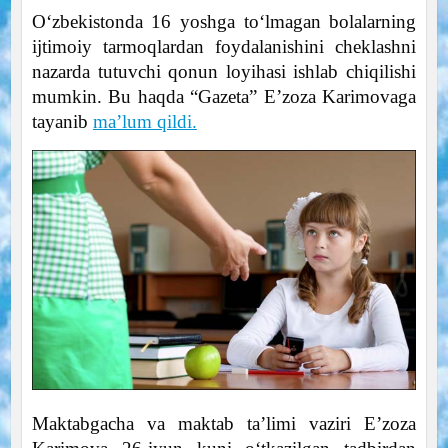
O‘zbekistonda 16 yoshga to‘lmagan bolalarning
ijtimoiy tarmoqlardan foydalanishini cheklashni
nazarda tutuvchi qonun loyihasi ishlab chiqilishi
mumkin. Bu haqda “Gazeta” E’zoza Karimovaga
tayanib
ma’lum qildi.
Maktabgacha va maktab ta’limi vaziri E’zoza