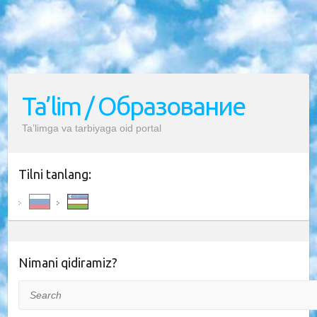
Ta’lim / Образование
Ta’limga va tarbiyaga oid portal
Tilni tanlang:
Nimani qidiramiz?
Search