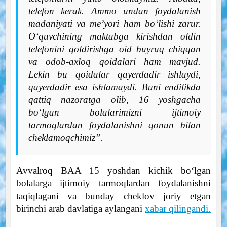
telefon kerak. Ammo undan foydalanish
madaniyati va me’yori ham bo‘lishi zarur.
O‘quvchining maktabga kirishdan oldin
telefonini qoldirishga oid buyruq chiqqan
va odob-axloq qoidalari ham mavjud.
Lekin bu qoidalar qayerdadir ishlaydi,
qayerdadir esa ishlamaydi. Buni endilikda
qattiq nazoratga olib, 16 yoshgacha
bo‘lgan bolalarimizni ijtimoiy
tarmoqlardan foydalanishni qonun bilan
cheklamoqchimiz”.
Avvalroq BAA 15 yoshdan kichik bo‘lgan
bolalarga ijtimoiy tarmoqlardan foydalanishni
taqiqlagani va bunday cheklov joriy etgan
birinchi arab davlatiga aylangani
xabar qilingandi.