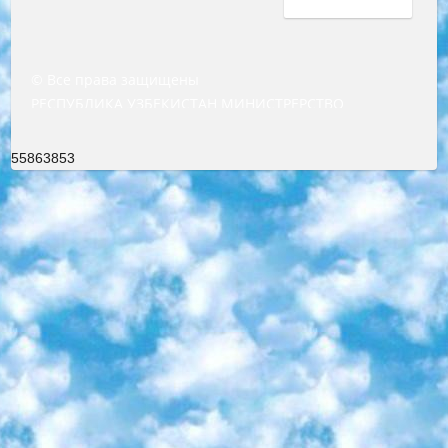
© Все права защищены
РЕСПУБЛИКА УЗБЕКИСТАН МИНИСТРЕРСТВО ДОШКОЛЬНОГО И ШКОЛЬНОГО ОБРАЗОВАНИЯ КОМАНДА в общеобразовательных учреждениях в 2023-2024 учебном году организация и проведение итоговой государственной аттестации обучающихся о Министра дошкольного и школьного образования Республики Узбекистан от 4 марта 2008 года (постановлением Минюста от 20 марта 2008 года № 1778 государственной регистрации) «Итоговое состояние учащихся общего среднего образования на основании положения об утверждении положения об аттестации общего среднего образования выпускной экзамен студентов в образовательных учреждениях в 2023-2024 учебном году В целях организации и прохождения аттестации приказываю: 1. Следующее: перечень предметов, по которым будет проводиться итоговая государственная аттестация и экзамен формы перевода согласно приложению 1; сертификаты международного образца, оценивающие уровень владения иностранными языками перечень согласно приложению 2; 2. Педагогический при специализированных образовательных учреждениях. научно-практический центр квалификации и международной оценки (Д.Давидова) 2024 г. До 25 марта: задания по предметам, по которым будет проводиться итоговая аттестация разработка и утверждение технических условий; итоговая аттестация на основании разработанного предметного задания разработка вопросов по предметам (устно и письменно), экзамен передача; общеобразовательные средние школы и специальные учебные заведения учащиеся выпускных классов школ и интернатов в агентской системе подготовка базы данных экзаменационных материалов и критериев оценки; перевод базы экзаменационных материалов на все языки обучения подать в Республиканский образовательный центр для изготовления; варианты экзаменов на основе разработанных контрольных материалов пусть будут поставлены задачи формирования. 3. Республиканский образовательный центр (Ш.Худайкулов) до 5 апреля 2024 года. до: база данных предоставленных экзаменационных материалов на все языки обучения перевод и экспертиза; для слепых, слабовидящих, глухих, слабослышащих и умственно отсталых детей учащиеся выпускных классов специализированных школ и школ-интернатов база данных экзаменационных материалов на всех преподаваемых языках подготовка критериев оценки; специализированные школы для умственно отсталых детей и технологии для учащихся выпускных классов школ-интернатов разработка соответствующих рекомендаций и критериев проведения ЕГЭ по естествознанию давать задания. 4. Педагогический при специализированных образовательных учреждениях. Научно-практический центр навыков и международной оценки (Д.Давидова), Республика образовательный центр (Худайкулов Ш.) итоговый государственный аттестационный экзамен ориентирован на творческое и логическое мышление при подготовке базы материалов учитывать введение заданий. 5. Следует отметить, что: сертификат государственного образца о знании общеобразовательного предмета и как минимум национальный уровень B1 по предметам на иностранных языках, указанным в Приложении 2. или международно признанный сертификат эквивалентного уровня студенты, изучающие определенный предмет, освобождаются от экзамена; по соответствующим предметам запланирована итоговая государственная аттестация за день до дня, путем жеребьевки Рабочей группой (в письменной форме по предметам, проводимым в форме) из числа сформированных вариантов выбрано 2 варианта; 2 выбранных варианта экзамена анонсированы на официальном сайте министерства и все выпускники по всей стране на основе этих вариантов проводит итоговую государственную аттестацию. 6. Государственное образование учащихся средних общеобразовательных учреждений. знания в соответствии с квалификационными требованиями, которые необходимо приобрести на основании стандартов итоговый (выпускной) контроль для 9 и 11 классов в целях тестирования Экзамены (далее – экзамены) состоят из предметов, перечисленных в приложении 1. будет сделано. 7. Экзамены пройдут с 26 мая по 15 июня 2024 г. (кроме науки физического воспитания). 8. Физическая для учащихся 9 классов общесредних образовательных учреждений. Экзамены по предмету «Образование, квалификация медицина» 1-6 мая 2024 года. сотрудники перевести под присмотр (с отклонениями в физическом или умственном развитии) специализированная школа для детей, школы-интернаты и со сколиозом школы-интернаты санаторного типа для больных детей исключены). 9. Он был слепым, слабовидящим и имел нарушения опорно-двигательного аппарата. экзамены в специализированных школах и интернатах для детей должны проводиться исходя из требований, предъявляемых к общеобразовательным учреждениям (физкультура кроме науки). 10. Специализированная школа для глухих и слабослышащих детей. и экзамены в интернатах и быть реализован в виде письменного теста по математике. 11. Специальность для умственно отсталых детей. Для 9 класса Родной язык и литературное письмо Государственный язык (язык обучения – узбекский). для неклассов) написано Математическое письмо Письменная/устная история Узбекистана Физическое воспитание практично Итоговый контроль Для 11 класса Написание родного языка и литературы (эссе) Математическое письмо Узбекский язык (обучение на узбекском языке) не посещающее общее среднее образование для учреждений)/Образовательное учреждение выбор письменный и устный Иностранный язык письменный/устный Письменная/устная история Узбекистана *По выбору студента:  Химия  Физика  Основы государственного права  География 10 бесплатных образовательных ресурсов - Мы составили подборку онлайн-проектов с интерактивными упражнениями, видеолекциями и статьями. Они помогут вам обрести новые и освежить старые знания бесплатно. 1. «ИНТУИТ» Старейшая образовательная площадка Рунета. Здесь вы найдёте сотни текстовых и видеокурсов на десятки различных тем — от программирования до психологии. Многие курсы подготовлены российскими университетами и крупными международными компаниями вроде Intel и Microsoft. Самостоятельное обучение бесплатное, но желающие могут оплатить услуги персональных наставников. 2. «Смартия» знакомит с актуальными профессиями и подсказывает, как им обучаться. Выбрав заинтересовавшую вас специальность — SMM-специалист, фотограф, веб-дизайнер или другую, — увидите список необходимых для неё умений. Чтобы вы могли освоить их самостоятельно, для каждого умения площадка отображает подборку ссылок на учебные материалы. Хотя «Смартия» ориентируется на русскоязычную аудиторию, часть контента всё же доступна только на английском. 3. «Лекторий Физтеха» Проект Московского физико-технического института (Физтеха). С его помощью вы можете смотреть онлайн серии лекций, записанные на видео в этом вузе. В числе доступных предметов — физика, биология, химия, информационные технологии и другие. К некоторым лекциям администрация ресурса прилагает готовые конспекты, которые можно скачивать в PDF-формате. 4. ITMOcourses Онлайн-площадка Санкт-Петербургского национального исследовательского университета информационных технологий, механики и оптики (ИТМО). Ресурс предоставляет свободный доступ к курсам, разработанным в этом вузе. Каталог материалов разбит на четыре категории: «Оптические системы и технологии», «Приборостроение и робототехника», «Информационные технологии» и «Биотехнологии». Курсы состоят из видеолекций, интерактивных демонстраций и заданий. 5. «КиберЛенинка» Электронная научная библиотека открытого доступа. Каталог площадки регулярно обрастает текстами статей из различных научных изданий. Сгруппированные по журналам и рубрикам публикации можно читать онлайн или скачивать целиком в PDF-формате. Проект нацелен на популяризацию науки за счёт открытого доступа к качественной информации. 6. «ПостНаука» На этом ресурсе публикуют подборки видеолекций, составленные экспертами из разных отраслей и объединённые общими темами. Среди них, к примеру, есть серии «Биоинформатика и геномика», «Культура средневековой Скандинавии» и Cinema Studies о теории кино. Каждая подборка лекций — логически связанная история, рассказанная экспертом от первого лица. Кроме того, на сайте появляются научно-образовательные статьи и тесты на разные темы. 7. «Newочём» Команда проекта «Newочём» отбирает самые интересные тексты из англоязычных СМИ и переводит те из них, за которые голосуют участники сообщества «ВКонтакте». По большей части это научно-популярные статьи. Редакторы придумывают лишь заголовки, в остальном содержание переводов соответствует оригиналам. Полные тексты можно читать прямо в социальной сети. 8. InternetUrok Онлайн-база материалов по основным дисциплинам школьной программы. Информация на сайте структурирована по классам, предметам и темам (урокам). Каждый урок состоит из видеолекций и конспектов. Есть также интерактивные тренажёры и тесты для закрепления пройденного материала. Даже если вы давно окончили школу, возможность повторить программу старших классов всегда может пригодиться. 9. Edutainme Ещё один ресурс об образовании. В отличие от Newtonew, как мне кажется, Edutainme больше ориентируется на представителей индустрии: педагогов, предпринимателей, разработчиков образовательных проектов. Но и любой, кто просто стремится к саморазвитию, найдёт на сайте много полезного и интересного для себя. Например, информацию о новых курсах и образовательных сервисах. 10. Newtonew Онлайн-медиа об образовании и обучении в широком смысле. Авторы Newtonew пишут об инструментах, заведениях, тактиках и стратегиях, которые помогают учить других и получать новые знания самостоятельно. На этой площадке вы найдёте новости, обзоры, аналитические мате
55863853