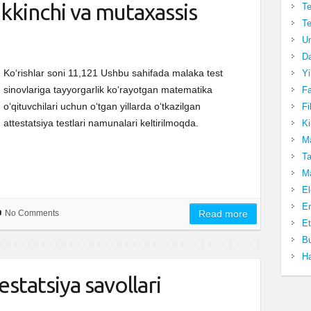
, ikkinchi va mutaxassis
Te
Te
Un
Da
Ko‘rishlar soni 11,121 Ushbu sahifada malaka test
Yi
sinovlariga tayyorgarlik ko‘rayotgan matematika
Fa
o‘qituvchilari uchun o‘tgan yillarda o‘tkazilgan
Fi
attestatsiya testlari namunalari keltirilmoqda.
Ki
Ma
Ta
Ma
El
En
No Comments
Read more
Et
Bu
Ha
testatsiya savollari