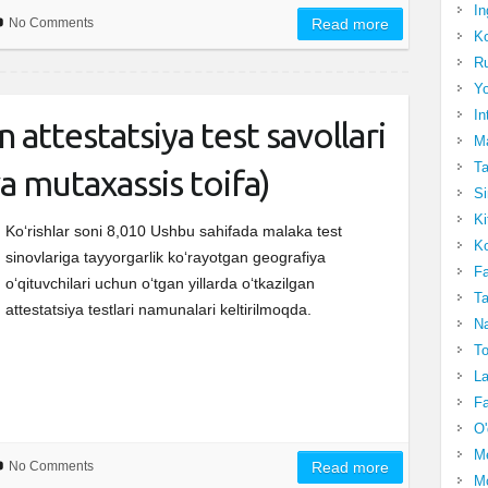
In
No Comments
Read more
Ko
Ru
Yo
In
 attestatsiya test savollari
Ma
Ta
 va mutaxassis toifa)
Si
Ki
Ko‘rishlar soni 8,010 Ushbu sahifada malaka test
Ko
sinovlariga tayyorgarlik ko‘rayotgan geografiya
Fa
o‘qituvchilari uchun o‘tgan yillarda o‘tkazilgan
Ta
attestatsiya testlari namunalari keltirilmoqda.
Na
To
La
Fa
O'
M
No Comments
Read more
Mo