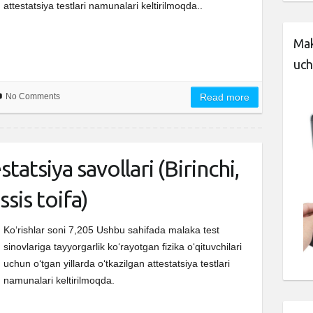
attestatsiya testlari namunalari keltirilmoqda..
Mak
uch
No Comments
Read more
statsiya savollari (Birinchi,
sis toifa)
Ko‘rishlar soni 7,205 Ushbu sahifada malaka test
sinovlariga tayyorgarlik ko‘rayotgan fizika o‘qituvchilari
uchun o‘tgan yillarda o‘tkazilgan attestatsiya testlari
namunalari keltirilmoqda.