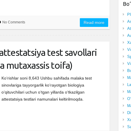
Bo‘
P
A
No Comments
Read more
At
Au
Xa
ttestatsiya test savollari
Vi
Sp
 va mutaxassis toifa)
Vi
Bo
Ma
Ko‘rishlar soni 8,643 Ushbu sahifada malaka test
La
sinovlariga tayyorgarlik ko‘rayotgan biologiya
Ma
o‘qituvchilari uchun o‘tgan yillarda o‘tkazilgan
O‘
attestatsiya testlari namunalari keltirilmoqda.
Ma
Di
Xo
Sa