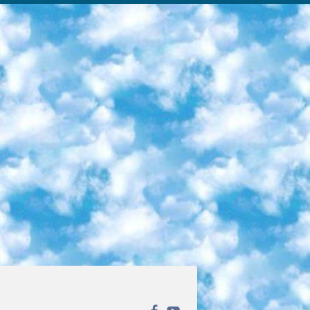
ека открытого доступа. Каталог площадки регулярно обрастает текстами статей из различных научных изданий. Сгруппированные по журналам и рубрикам публикации можно читать онлайн или скачивать целиком в PDF-формате. Проект нацелен на популяризацию науки за счёт открытого доступа к качественной информации. 6. «ПостНаука» На этом ресурсе публикуют подборки видеолекций, составленные экспертами из разных отраслей и объединённые общими темами. Среди них, к примеру, есть серии «Биоинформатика и геномика», «Культура средневековой Скандинавии» и Cinema Studies о теории кино. Каждая подборка лекций — логически связанная история, рассказанная экспертом от первого лица. Кроме того, на сайте появляются научно-образовательные статьи и тесты на разные темы. 7. «Newочём» Команда проекта «Newочём» отбирает самые интересные тексты из англоязычных СМИ и переводит те из них, за которые голосуют участники сообщества «ВКонтакте». По большей части это научно-популярные статьи. Редакторы придумывают лишь заголовки, в остальном содержание переводов соответствует оригиналам. Полные тексты можно читать прямо в социальной сети. 8. InternetUrok Онлайн-база материалов по основным дисциплинам школьной программы. Информация на сайте структурирована по классам, предметам и темам (урокам). Каждый урок состоит из видеолекций и конспектов. Есть также интерактивные тренажёры и тесты для закрепления пройденного материала. Даже если вы давно окончили школу, возможность повторить программу старших классов всегда может пригодиться. 9. Edutainme Ещё один ресурс об образовании. В отличие от Newtonew, как мне кажется, Edutainme больше ориентируется на представителей индустрии: педагогов, предпринимателей, разработчиков образовательных проектов. Но и любой, кто просто стремится к саморазвитию, найдёт на сайте много полезного и интересного для себя. Например, информацию о новых курсах и образовательных сервисах. 10. Newtonew Онлайн-медиа об образовании и обучении в широком смысле. Авторы Newtonew пишут об инструментах, заведениях, тактиках и стратегиях, которые помогают учить других и получать новые знания самостоятельно. На этой площадке вы найдёте новости, обзоры, аналитические мат