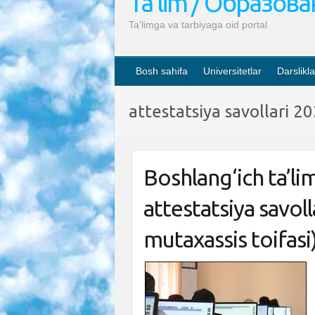
Ta’lim / Образов
Ta’limga va tarbiyaga oid portal
Bosh sahifa
Universitetlar
Darslikla
attestatsiya savollari 2
Boshlang‘ich ta’lim
attestatsiya savolla
mutaxassis toifasi