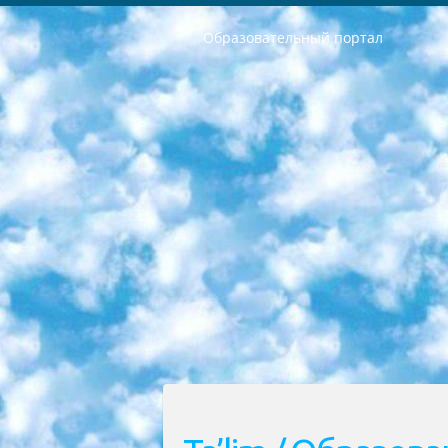
Образовательный портал
РЕСПУБЛИКА УЗБЕКИСТАН МИНИСТРЕРСТВО ДОШКОЛЬНОГО И ШКОЛЬНОГО ОБРАЗОВАНИЯ КОМАНДА в общеобразовательных учреждениях в 2023-2024 учебном году организация и проведение итоговой государственной аттестации обучающихся о Министра дошкольного и школьного образования Республики Узбекистан от 4 марта 2008 года (постановлением Минюста от 20 марта 2008 года № 1778 государственной регистрации) «Итоговое состояние учащихся общего среднего образования на основании положения об утверждении положения об аттестации общего среднего образования выпускной экзамен студентов в образовательных учреждениях в 2023-2024 учебном году В целях организации и прохождения аттестации приказываю: 1. Следующее: перечень предметов, по которым будет проводиться итоговая государственная аттестация и экзамен формы перевода согласно приложению 1; сертификаты международного образца, оценивающие уровень владения иностранными языками перечень согласно приложению 2; 2. Педагогический при специализированных образовательных учреждениях. научно-практический центр квалификации и международной оценки (Д.Давидова) 2024 г. До 25 марта: задания по предметам, по которым будет проводиться итоговая аттестация разработка и утверждение технических условий; итоговая аттестация на основании разработанного предметного задания разработка вопросов по предметам (устно и письменно), экзамен передача; общеобразовательные средние школы и специальные учебные заведения учащиеся выпускных классов школ и интернатов в агентской системе подготовка базы данных экзаменационных материалов и критериев оценки; перевод базы экзаменационных материалов на все языки обучения подать в Республиканский образовательный центр для изготовления; варианты экзаменов на основе разработанных контрольных материалов пусть будут поставлены задачи формирования. 3. Республиканский образовательный центр (Ш.Худайкулов) до 5 апреля 2024 года. до: база данных предоставленных экзаменационных материалов на все языки обучения перевод и экспертиза; для слепых, слабовидящих, глухих, слабослышащих и умственно отсталых детей учащиеся выпускных классов специализированных школ и школ-интернатов база данных экзаменационных материалов на всех преподаваемых языках подготовка критериев оценки; специализированные школы для умственно отсталых детей и технологии для учащихся выпускных классов школ-интернатов разработка соответствующих рекомендаций и критериев проведения ЕГЭ по естествознанию давать задания. 4. Педагогический при специализированных образовательных учреждениях. Научно-практический центр навыков и международной оценки (Д.Давидова), Республи