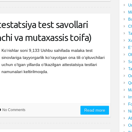
Us
Mi
Bo
testatsiya test savollari
Ch
Ta
inchi va mutaxassis toifa)
Xo
E’
Ko‘rishlar soni 9,133 Ushbu sahifada malaka test
Ol
sinovlariga tayyorgarlik ko‘rayotgan ona tili o‘qituvchilari
S
uchun o‘tgan yillarda o‘tkazilgan attestatsiya testlari
Ta
namunalari keltirilmoqda.
Oc
Qo
Ma
Im
Fo
No Comments
Read more
N
Ab
Om