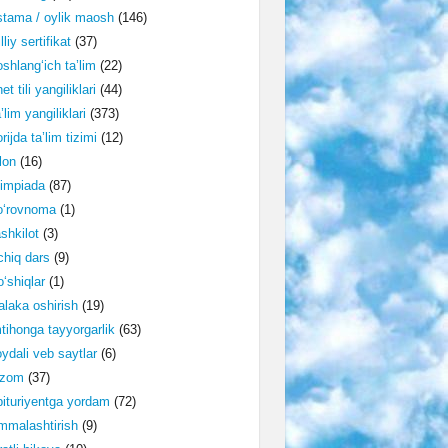
tama / oylik maosh
(146)
lliy sertifikat
(37)
shlang‘ich ta’lim
(22)
et tili yangiliklari
(44)
’lim yangiliklari
(373)
rijda ta’lim tizimi
(12)
lon
(16)
impiada
(87)
o‘rovnoma
(1)
shkilot
(3)
hiq dars
(9)
‘shiqlar
(1)
laka oshirish
(19)
tihonga tayyorgarlik
(63)
ydali veb saytlar
(6)
izom
(37)
ituriyentga yordam
(72)
malashtirish
(9)