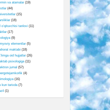
rmin va atamalar
(19)
stlar
(44)
iversitetlar
(15)
rsliklar
(18)
l o‘qituvchisi tanlovi
(11)
ktlar
(17)
lologiya
(9)
myoviy elementlar
(5)
horat maktabi
(18)
’limga oid hujjatlar
(26)
ktab psixologiga
(11)
ektron jurnal
(57)
ergotejamkorlik
(4)
imologiya
(16)
 kun tarixda
(7)
zil
(1)