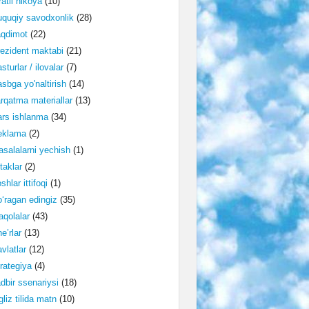
ratli hikoya
(10)
quqiy savodxonlik
(28)
aqdimot
(22)
ezident maktabi
(21)
sturlar / ilovalar
(7)
sbga yo'naltirish
(14)
rqatma materiallar
(13)
rs ishlanma
(34)
eklama
(2)
salalarni yechish
(1)
taklar
(2)
shlar ittifoqi
(1)
‘ragan edingiz
(35)
qolalar
(43)
e’rlar
(13)
vlatlar
(12)
rategiya
(4)
dbir ssenariysi
(18)
gliz tilida matn
(10)