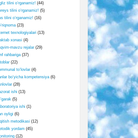
gliz tilini o‘rganamiz!
(44)
reys tilini o‘rganamiz!
(5)
s tilini o‘rganamiz!
(16)
‘riqnoma
(23)
ternet texnologiyalari
(13)
ktab xonasi
(4)
qvim-mavzu rejalar
(29)
nf rahbariga
(37)
toblar
(22)
mmunal to‘lovlar
(4)
nlar bo‘yicha kompetensiya
(6)
nlovlar
(28)
zorat ishi
(13)
‘garak
(5)
boratoriya ishi
(1)
n oyligi
(6)
qitish metodikasi
(12)
etodik yordam
(45)
nitoring
(12)