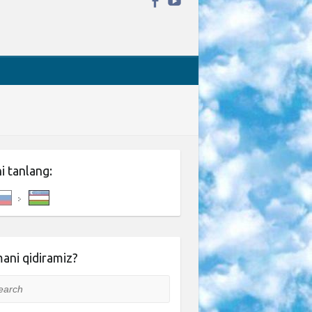
ni tanlang:
ani qidiramiz?
rch