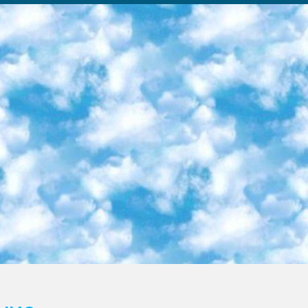
ка образовательный центр (Худайкулов Ш.) итоговый государственный аттестационный экзамен ориентирован на творческое и логическое мышление при подготовке базы материалов учитывать введение заданий. 5. Следует отметить, что: сертификат государственного образца о знании общеобразовательного предмета и как минимум национальный уровень B1 по предметам на иностранных языках, указанным в Приложении 2. или международно признанный сертификат эквивалентного уровня студенты, изучающие определенный предмет, освобождаются от экзамена; по соответствующим предметам запланирована итоговая государственная аттестация за день до дня, путем жеребьевки Рабочей группой (в письменной форме по предметам, проводимым в форме) из числа сформированных вариантов выбрано 2 варианта; 2 выбранных варианта экзамена анонсированы на официальном сайте министерства и все выпускники по всей стране на основе этих вариантов проводит итоговую государственную аттестацию. 6. Государственное образование учащихся средних общеобразовательных учреждений. знания в соответствии с квалификационными требованиями, которые необходимо приобрести на основании стандартов итоговый (выпускной) контроль для 9 и 11 классов в целях тестирования Экзамены (далее – экзамены) состоят из предметов, перечисленных в приложении 1. будет сделано. 7. Экзамены пройдут с 26 мая по 15 июня 2024 г. (кроме науки физического воспитания). 8. Физическая для учащихся 9 классов общесредних образовательных учреждений. Экзамены по предмету «Образование, квалификация медицина» 1-6 мая 2024 года. сотрудники перевести под присмотр (с отклонениями в физическом или умственном развитии) специализированная школа для детей, школы-интернаты и со сколиозом школы-интернаты санаторного типа для больных детей исключены). 9. Он был слепым, слабовидящим и имел нарушения опорно-двигательного аппарата. экзамены в специализированных школах и интернатах для детей должны проводиться исходя из требований, предъявляемых к общеобразовательным учреждениям (физкультура кроме науки). 10. Специализированная школа для глухих и слабослышащих детей. и экзамены в интернатах и быть реализован в виде письменного теста по математике. 11. Специальность для умственно отсталых детей. Для 9 класса Родной язык и литературное письмо Государственный язык (язык обучения – узбекский). для неклассов) написано Математическое письмо Письменная/устная история Узбекистана Физическое воспитание практично Итоговый контроль Для 11 класса Написание родного языка и литературы (эссе) Математическое письмо Узбекский язык (обучение на узбекском языке) не посещающее общее среднее образование для учреждений)/Образовательное учреждение выбор письменный и устный Иностранный язык письменный/устный Письменная/устная история Узбекистана *По выбору студента:  Химия  Физика  Основы государственного права  География 10 бесплатных образовательных ресурсов - Мы составили подборку онлайн-проектов с интерактивными упражнениями, видеолекциями и статьями. Они помогут вам обрести новые и освежить старые знания бесплатно. 1. «ИНТУИТ» Старейшая образовательная площадка Рунета. Здесь вы найдёте сотни текстовых и видеокурсов на десятки различных тем — от программирования до психологии. Многие курсы подготовлены российскими университетами и крупными международными компаниями вроде Intel и Microsoft. Самостоятельное обучение бесплатное, но желающие могут оплатить услуги персональных наставников. 2. «Смартия» знакомит с актуальными профессиями и подсказывает, как им обучаться. Выбрав заинтересовавшую вас специальность — SMM-специалист, фотограф, веб-дизайнер или другую, — увидите список необходимых для неё умений. Чтобы вы могли освоить их самостоятельно, для каждого умения площадка отображает подборку ссылок на учебные материалы. Хотя «Смартия» ориентируется на русскоязычную аудиторию, часть контента всё же доступна только на английском. 3. «Лекторий Физтеха» Проект Московского физико-технического института (Физтеха). С его помощью вы можете смотреть онлайн серии лекций, записанные на видео в этом вузе. В числе доступных предметов — физика, биология, химия, информационные технологии и другие. К некоторым лекциям администрация ресурса прилагает готовые конспекты, которые можно скачивать в PDF-формате. 4. ITMOcourses Онлайн-площадка Санкт-Петербургского национального исследовательского университета информационных технологий, механики и оптики (ИТМО). Ресурс предоставляет свободный доступ к курсам, разработанным в этом вузе. Каталог материалов разбит на четыре категории: «Оптические системы и технологии», «Приборостроение и робототехника», «Информационные технологии» и «Биотехнологии». Курсы состоят из видеолекций, интерактивных демонстраций и заданий. 5. «КиберЛенинка» Электронная научная библиот