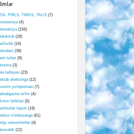
limlar
ISA, PIRLS, TIMSS, TALIS
(7)
stronomiya
(4)
testatsiya
(156)
diokitob
(18)
vfsizlik
(14)
deodars
(38)
ort turlari
(9)
ktorina
(3)
la tarbiyasi
(23)
ktab direktoriga
(12)
vozim yo'riqnomasi
(7)
ktabgacha ta’lim
(4)
lchov birliklari
(5)
shhurlar hayoti
(19)
rektor o‘rinbosariga
(61)
rijiy universitetlar
(4)
lomatlik
(12)