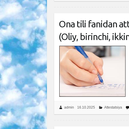
Ona tili fanidan at
(Oliy, birinchi, ikk
admin
16.10.2025
Attestatsiya