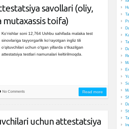
Ib
ttestatsiya savollari (oliy,
Hu
T
va mutaxassis toifa)
Pr
Da
Ko‘rishlar soni 12,764 Ushbu sahifada malaka test
Ka
sinovlariga tayyorgarlik ko‘rayotgan ingliz tili
Ta
o‘qituvchilari uchun o‘tgan yillarda o‘tkazilgan
Da
attestatsiya testlari namunalari keltirilmoqda.
R
Ma
Er
Yo
So
Ma
No Comments
Read more
Sh
Da
St
Ta
chilari uchun attestatsiya
In