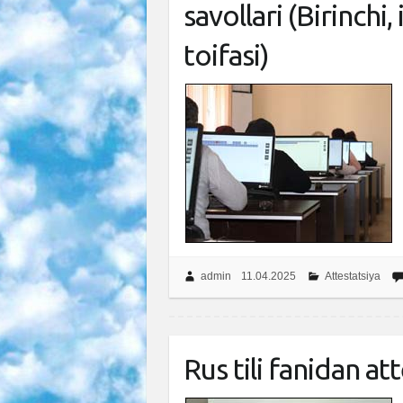
savollari (Birinchi
toifasi)
admin
11.04.2025
Attestatsiya
Rus tili fanidan at