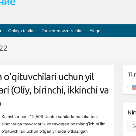
ание
r
Onlayn testlar
Taqvim-mavzu rejalar
Aloqa
022
 o‘qituvchilari uchun yil
Til
ri (Oliy, birinchi, ikkinchi va
)
Nim
Ko‘rishlar soni 12,508 Ushbu sahifada malaka test
Sea
sinovlariga tayyorgarlik ko‘rayotgan boshlang‘ich ta’lim
o‘qituvchilari uchun o‘tgan yillarda o‘tkazilgan