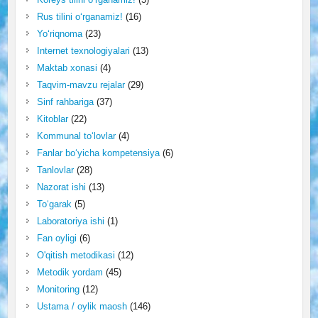
Rus tilini o‘rganamiz!
(16)
Yo‘riqnoma
(23)
Internet texnologiyalari
(13)
Maktab xonasi
(4)
Taqvim-mavzu rejalar
(29)
Sinf rahbariga
(37)
Kitoblar
(22)
Kommunal to‘lovlar
(4)
Fanlar bo‘yicha kompetensiya
(6)
Tanlovlar
(28)
Nazorat ishi
(13)
To‘garak
(5)
Laboratoriya ishi
(1)
Fan oyligi
(6)
O'qitish metodikasi
(12)
Metodik yordam
(45)
Monitoring
(12)
Ustama / oylik maosh
(146)