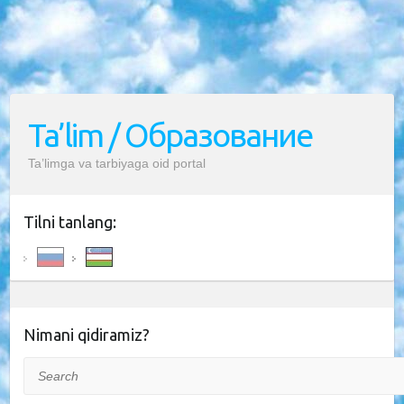
Ta’lim / Образование
Ta’limga va tarbiyaga oid portal
Tilni tanlang:
Nimani qidiramiz?
Search