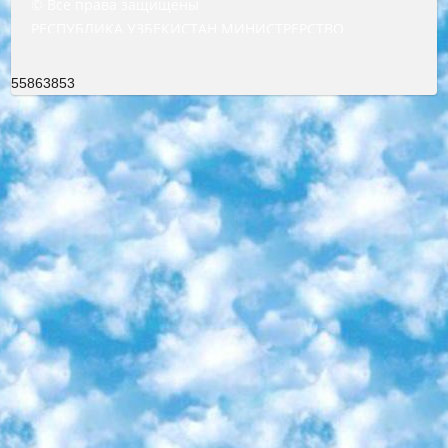
© Все права защищены
РЕСПУБЛИКА УЗБЕКИСТАН МИНИСТРЕРСТВО ДОШКОЛЬНОГО И ШКОЛЬНОГО ОБРАЗОВАНИЯ КОМАНДА в общеобразовательных учреждениях в 2023-2024 учебном году организация и проведение итоговой государственной аттестации обучающихся о Министра дошкольного и школьного образования Республики Узбекистан от 4 марта 2008 года (постановлением Минюста от 20 марта 2008 года № 1778 государственной регистрации) «Итоговое состояние учащихся общего среднего образования на основании положения об утверждении положения об аттестации общего среднего образования выпускной экзамен студентов в образовательных учреждениях в 2023-2024 учебном году В целях организации и прохождения аттестации приказываю: 1. Следующее: перечень предметов, по которым будет проводиться итоговая государственная аттестация и экзамен формы перевода согласно приложению 1; сертификаты международного образца, оценивающие уровень владения иностранными языками перечень согласно приложению 2; 2. Педагогический при специализированных образовательных учреждениях. научно-практический центр квалификации и международной оценки (Д.Давидова) 2024 г. До 25 марта: задания по предметам, по которым будет проводиться итоговая аттестация разработка и утверждение технических условий; итоговая аттестация на основании разработанного предметного задания разработка вопросов по предметам (устно и письменно), экзамен передача; общеобразовательные средние школы и специальные учебные заведения учащиеся выпускных классов школ и интернатов в агентской системе подготовка базы данных экзаменационных материалов и критериев оценки; перевод базы экзаменационных материалов на все языки обучения подать в Республиканский образовательный центр для изготовления; варианты экзаменов на основе разработанных контрольных материалов пусть будут поставлены задачи формирования. 3. Республиканский образовательный центр (Ш.Худайкулов) до 5 апреля 2024 года. до: база данных предоставленных экзаменационных материалов на все языки обучения перевод и экспертиза; для слепых, слабовидящих, глухих, слабослышащих и умственно отсталых детей учащиеся выпускных классов специализированных школ и школ-интернатов база данных экзаменационных материалов на всех преподаваемых языках подготовка критериев оценки; специализированные школы для умственно отсталых детей и технологии для учащихся выпускных классов школ-интернатов разработка соответствующих рекомендаций и критериев проведения ЕГЭ по естествознанию давать задания. 4. Педагогический при специализированных образовательных учреждениях. Научно-практический центр навыков и международной оценки (Д.Давидова), Республика образовательный центр (Худайкулов Ш.) итоговый государственный аттестационный экзамен ориентирован на творческое и логическое мышление при подготовке базы материалов учитывать введение заданий. 5. Следует отметить, что: сертификат государственного образца о знании общеобразовательного предмета и как минимум национальный уровень B1 по предметам на иностранных языках, указанным в Приложении 2. или международно признанный сертификат эквивалентного уровня студенты, изучающие определенный предмет, освобождаются от экзамена; по соответствующим предметам запланирована итоговая государственная аттестация за день до дня, путем жеребьевки Рабочей группой (в письменной форме по предметам, проводимым в форме) из числа сформированных вариантов выбрано 2 варианта; 2 выбранных варианта экзамена анонсированы на официальном сайте министерства и все выпускники по всей стране на основе этих вариантов проводит итоговую государственную аттестацию. 6. Государственное образование учащихся средних общеобразовательных учреждений. знания в соответствии с квалификационными требованиями, которые необходимо приобрести на основании стандартов итоговый (выпускной) контроль для 9 и 11 классов в целях тестирования Экзамены (далее – экзамены) состоят из предметов, перечисленных в приложении 1. будет сделано. 7. Экзамены пройдут с 26 мая по 15 июня 2024 г. (кроме науки физического воспитания). 8. Физическая для учащихся 9 классов общесредних образовательных учреждений. Экзамены по предмету «Образование, квалификация медицина» 1-6 мая 2024 года. сотрудники перевести под присмотр (с отклонениями в физическом или умственном развитии) специализированная школа для детей, школы-интернаты и со сколиозом школы-интернаты санаторного типа для больных детей исключены). 9. Он был слепым, слабовидящим и имел нарушения опорно-двигательного аппарата. экзамены в специализированных школах и интернатах для детей должны проводиться исходя из требований, предъявляемых к общеобразовательным учреждениям (физкультура кроме науки). 10. Специализированная школа для глухих и слабослышащих детей. и экзамены в интернатах и быть реализован в виде письменного теста по математике. 11. Специальность для умственно отсталых детей. Для 9 класса Родной язык и литературное письмо Государственный язык (язык обучения – узбекский). для неклассов) написано Математическое письмо Письменная/устная история Узбекистана Физическое воспитание практично Итоговый контроль Для 11 класса Написание родного языка и литературы (эссе) Математическое письмо Узбекский язык (обучение на узбекском языке) не посещающее общее среднее образование для учреждений)/Образовательное учреждение выбор письменный и устный Иностранный язык письменный/устный Письменная/устная история Узбекистана *По выбору студента:  Химия  Физика  Основы государственного права  География 10 бесплатных образовательных ресурсов - Мы составили подборку онлайн-проектов с интерактивными упражнениями, видеолекциями и статьями. Они помогут вам обрести новые и освежить старые знания бесплатно. 1. «ИНТУИТ» Старейшая образовательная площадка Рунета. Здесь вы найдёте сотни текстовых и видеокурсов на десятки различных тем — от программирования до психологии. Многие курсы подготовлены российскими университетами и крупными международными компаниями вроде Intel и Microsoft. Самостоятельное обучение бесплатное, но желающие могут оплатить услуги персональных наставников. 2. «Смартия» знакомит с актуальными профессиями и подсказывает, как им обучаться. Выбрав заинтересовавшую вас специальность — SMM-специалист, фотограф, веб-дизайнер или другую, — увидите список необходимых для неё умений. Чтобы вы могли освоить их самостоятельно, для каждого умения площадка отображает подборку ссылок на учебные материалы. Хотя «Смартия» ориентируется на русскоязычную аудиторию, часть контента всё же доступна только на английском. 3. «Лекторий Физтеха» Проект Московского физико-технического института (Физтеха). С его помощью вы можете смотреть онлайн серии лекций, записанные на видео в этом вузе. В числе доступных предметов — физика, биология, химия, информационные технологии и другие. К некоторым лекциям администрация ресурса прилагает готовые конспекты, которые можно скачивать в PDF-формате. 4. ITMOcourses Онлайн-площадка Санкт-Петербургского национального исследовательского университета информационных технологий, механики и оптики (ИТМО). Ресурс предоставляет свободный доступ к курсам, разработанным в этом вузе. Каталог материалов разбит на четыре категории: «Оптические системы и технологии», «Приборостроение и робототехника», «Информационные технологии» и «Биотехнологии». Курсы состоят из видеолекций, интерактивных демонстраций и заданий. 5. «КиберЛенинка» Электронная научная библиотека открытого доступа. Каталог площадки регулярно обрастает текстами статей из различных научных изданий. Сгруппированные по журналам и рубрикам публикации можно читать онлайн или скачивать целиком в PDF-формате. Проект нацелен на популяризацию науки за счёт открытого доступа к качественной информации. 6. «ПостНаука» На этом ресурсе публикуют подборки видеолекций, составленные экспертами из разных отраслей и объединённые общими темами. Среди них, к примеру, есть серии «Биоинформатика и геномика», «Культура средневековой Скандинавии» и Cinema Studies о теории кино. Каждая подборка лекций — логически связанная история, рассказанная экспертом от первого лица. Кроме того, на сайте появляются научно-образовательные статьи и тесты на разные темы. 7. «Newочём» Команда проекта «Newочём» отбирает самые интересные тексты из англоязычных СМИ и переводит те из них, за которые голосуют участники сообщества «ВКонтакте». По большей части это научно-популярные статьи. Редакторы придумывают лишь заголовки, в остальном содержание переводов соответствует оригиналам. Полные тексты можно читать прямо в социальной сети. 8. InternetUrok Онлайн-база материалов по основным дисциплинам школьной программы. Информация на сайте структурирована по классам, предметам и темам (урокам). Каждый урок состоит из видеолекций и конспектов. Есть также интерактивные тренажёры и тесты для закрепления пройденного материала. Даже если вы давно окончили школу, возможность повторить программу старших классов всегда может пригодиться. 9. Edutainme Ещё один ресурс об образовании. В отличие от Newtonew, как мне кажется, Edutainme больше ориентируется на представителей индустрии: педагогов, предпринимателей, разработчиков образовательных проектов. Но и любой, кто просто стремится к саморазвитию, найдёт на сайте много полезного и интересного для себя. Например, информацию о новых курсах и образовательных сервисах. 10. Newtonew Онлайн-медиа об образовании и обучении в широком смысле. Авторы Newtonew пишут об инструментах, заведениях, тактиках и стратегиях, которые помогают учить других и получать новые знания самостоятельно. На этой площадке вы найдёте новости, обзоры, аналитические мате
55863853