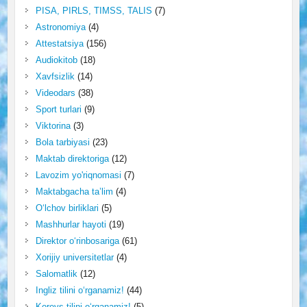
PISA, PIRLS, TIMSS, TALIS
(7)
Astronomiya
(4)
Attestatsiya
(156)
Audiokitob
(18)
Xavfsizlik
(14)
Videodars
(38)
Sport turlari
(9)
Viktorina
(3)
Bola tarbiyasi
(23)
Maktab direktoriga
(12)
Lavozim yo'riqnomasi
(7)
Maktabgacha ta’lim
(4)
O‘lchov birliklari
(5)
Mashhurlar hayoti
(19)
Direktor o‘rinbosariga
(61)
Xorijiy universitetlar
(4)
Salomatlik
(12)
Ingliz tilini o‘rganamiz!
(44)
Koreys tilini o‘rganamiz!
(5)