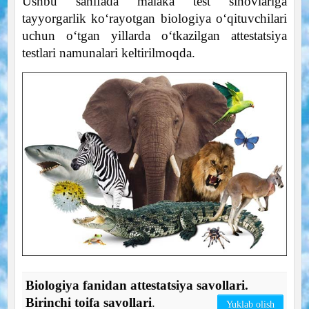
Ushbu sahifada malaka test sinovlariga
tayyorgarlik ko‘rayotgan biologiya o‘qituvchilari
uchun o‘tgan yillarda o‘tkazilgan attestatsiya
testlari namunalari keltirilmoqda.
Biologiya fanidan attestatsiya savollari.
Birinchi toifa savollari
.
Yuklab olish