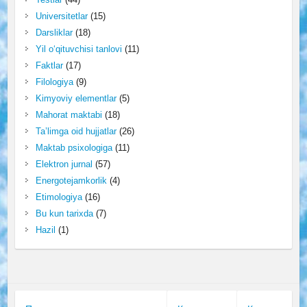
Universitetlar
(15)
Darsliklar
(18)
Yil o‘qituvchisi tanlovi
(11)
Faktlar
(17)
Filologiya
(9)
Kimyoviy elementlar
(5)
Mahorat maktabi
(18)
Ta’limga oid hujjatlar
(26)
Maktab psixologiga
(11)
Elektron jurnal
(57)
Energotejamkorlik
(4)
Etimologiya
(16)
Bu kun tarixda
(7)
Hazil
(1)