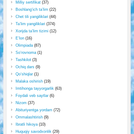
Milliy sertifikat
(37)
Boshlang‘ich ta’lim
(22)
Chet tili yangiliklari
(44)
Ta’lim yangiliklari
(374)
Xorijda ta’lim tizimi
(12)
E’lon
(16)
Olimpiada
(87)
So‘rovnoma
(1)
Tashkilot
(3)
Ochiq dars
(9)
Qo‘shiqlar
(1)
Malaka oshirish
(19)
Imtihonga tayyorgarlik
(63)
Foydali veb saytlar
(6)
Nizom
(37)
Abituriyentga yordam
(72)
Ommalashtirish
(9)
Ibratli hikoya
(10)
Huquqiy savodxonlik
(29)