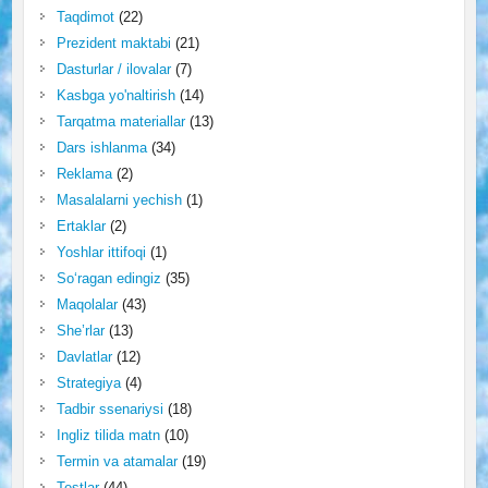
Taqdimot
(22)
Prezident maktabi
(21)
Dasturlar / ilovalar
(7)
Kasbga yo'naltirish
(14)
Tarqatma materiallar
(13)
Dars ishlanma
(34)
Reklama
(2)
Masalalarni yechish
(1)
Ertaklar
(2)
Yoshlar ittifoqi
(1)
So‘ragan edingiz
(35)
Maqolalar
(43)
She’rlar
(13)
Davlatlar
(12)
Strategiya
(4)
Tadbir ssenariysi
(18)
Ingliz tilida matn
(10)
Termin va atamalar
(19)
Testlar
(44)