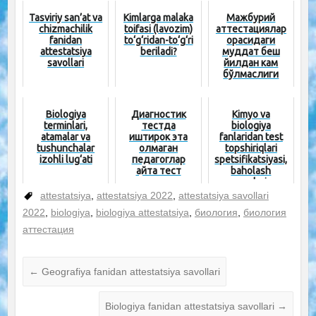
Tasviriy san’at va
Kimlarga malaka
Мажбурий
chizmachilik
toifasi (lavozim)
аттестациялар
fanidan
to‘g‘ridan-to‘g‘ri
орасидаги
attestatsiya
beriladi?
муддат беш
savollari
йилдан кам
бўлмаслиги
керак
Biologiya
Диагностик
Kimyo va
terminlari,
тестда
biologiya
atamalar va
иштирок эта
fanlaridan test
tushunchalar
олмаган
topshiriqlari
izohli lug‘ati
педагоглар
spetsifikatsiyasi,
қайта тест
baholash
топшириши
mezonlari va
мумкин
namunav...
attestatsiya
,
attestatsiya 2022
,
attestatsiya savollari
2022
,
biologiya
,
biologiya attestatsiya
,
биология
,
биология
аттестация
←
Geografiya fanidan attestatsiya savollari
Biologiya fanidan attestatsiya savollari
→