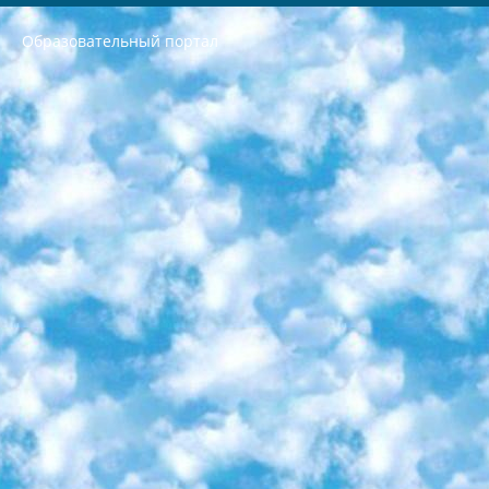
Образовательный портал
РЕСПУБЛИКА УЗБЕКИСТАН МИНИСТРЕРСТВО ДОШКОЛЬНОГО И ШКОЛЬНОГО ОБРАЗОВАНИЯ КОМАНДА в общеобразовательных учреждениях в 2023-2024 учебном году организация и проведение итоговой государственной аттестации обучающихся о Министра дошкольного и школьного образования Республики Узбекистан от 4 марта 2008 года (постановлением Минюста от 20 марта 2008 года № 1778 государственной регистрации) «Итоговое состояние учащихся общего среднего образования на основании положения об утверждении положения об аттестации общего среднего образования выпускной экзамен студентов в образовательных учреждениях в 2023-2024 учебном году В целях организации и прохождения аттестации приказываю: 1. Следующее: перечень предметов, по которым будет проводиться итоговая государственная аттестация и экзамен формы перевода согласно приложению 1; сертификаты международного образца, оценивающие уровень владения иностранными языками перечень согласно приложению 2; 2. Педагогический при специализированных образовательных учреждениях. научно-практический центр квалификации и международной оценки (Д.Давидова) 2024 г. До 25 марта: задания по предметам, по которым будет проводиться итоговая аттестация разработка и утверждение технических условий; итоговая аттестация на основании разработанного предметного задания разработка вопросов по предметам (устно и письменно), экзамен передача; общеобразовательные средние школы и специальные учебные заведения учащиеся выпускных классов школ и интернатов в агентской системе подготовка базы данных экзаменационных материалов и критериев оценки; перевод базы экзаменационных материалов на все языки обучения подать в Республиканский образовательный центр для изготовления; варианты экзаменов на основе разработанных контрольных материалов пусть будут поставлены задачи формирования. 3. Республиканский образовательный центр (Ш.Худайкулов) до 5 апреля 2024 года. до: база данных предоставленных экзаменационных материалов на все языки обучения перевод и экспертиза; для слепых, слабовидящих, глухих, слабослышащих и умственно отсталых детей учащиеся выпускных классов специализированных школ и школ-интернатов база данных экзаменационных материалов на всех преподаваемых языках подготовка критериев оценки; специализированные школы для умственно отсталых детей и технологии для учащихся выпускных классов школ-интернатов разработка соответствующих рекомендаций и критериев проведения ЕГЭ по естествознанию давать задания. 4. Педагогический при специализированных образовательных учреждениях. Научно-практический центр навыков и международной оценки (Д.Давидова), Республика образовательный центр (Худайкулов Ш.) итоговый государственный аттестационный экзамен ориентирован на творческое и логическое мышление при подготовке базы материалов учитывать введение заданий. 5. Следует отметить, что: сертификат государственного образца о знании общеобразовательного предмета и как минимум национальный уровень B1 по предметам на иностранных языках, указанным в Приложении 2. или международно признанный сертификат эквивалентного уровня студенты, изучающие определенный предмет, освобождаются от экзамена; по соответствующим предметам запланирована итоговая государственная аттестация за день до дня, путем жеребьевки Рабочей группой (в письменной форме по предметам, проводимым в форме) из числа сформированных вариантов выбрано 2 варианта; 2 выбранных варианта экзамена анонсированы на официальном сайте министерства и все выпускники по всей стране на основе этих вариантов проводит итоговую государственную аттестацию. 6. Государственное образование учащихся средних общеобразовательных учреждений. знания в соответствии с квалификационными требованиями, которые необходимо приобрести на основании стандартов итоговый (выпускной) контроль для 9 и 11 классов в целях тестирования Экзамены (далее – экзамены) состоят из предметов, перечисленных в приложении 1. будет сделано. 7. Экзамены пройдут с 26 мая по 15 июня 2024 г. (кроме науки физического воспитания). 8. Физическая для учащихся 9 классов общесредних образовательных учреждений. Экзамены по предмету «Образование, квалификация медицина» 1-6 мая 2024 года. сотрудники перевести под присмотр (с отклонениями в физическом или умственном развитии) специализированная школа для детей, школы-интернаты и со сколиозом школы-интернаты санаторного типа для больных детей исключены). 9. Он был слепым, слабовидящим и имел нарушения опорно-двигательного аппарата. экзамены в специализированных школах и интернатах для детей должны проводиться исходя из требований, предъявляемых к общеобразовательным учреждениям (физкультура кроме науки). 10. Специализированная школа для глухих и слабослышащих детей. и экзамены в интернатах и быть реализован в виде письменного теста по математике. 11. Специальность для умственно отсталых детей. Для 9 класса Родной язык и литературное письмо Государственный язык (язык обучения – узбекский). для неклассов) написано Математическое письмо Письменная/устная история Узбекистана Физическое воспитание практично Итоговый контроль Для 11 класса Написание родного языка и литературы (эссе) Математическое письмо Узбекский язык (обучение на узбекском языке) не посещающее общее среднее образование для учреждений)/Образовательное учреждение выбор письменный и устный Иностранный язык письменный/устный Письменная/устная история Узбекистана *По выбору студента:  Химия  Физика  Основы государственного права  География 10 бесплатных образовательных ресурсов - Мы составили подборку онлайн-проектов с интерактивными упражнениями, видеолекциями и статьями. Они помогут вам обрести новые и освежить старые знания бесплатно. 1. «ИНТУИТ» Старейшая образовательная площадка Рунета. Здесь вы найдёте сотни текстовых и видеокурсов на десятки различных тем — от программирования до психологии. Многие курсы подготовлены российскими университетами и крупными международными компаниями вроде Intel и Microsoft. Самостоятельное обучение бесплатное, но желающие могут оплатить услуги персональных наставников. 2. «Смартия» знакомит с актуальными профессиями и подсказывает, как им обучаться. Выбрав заинтересовавшую вас специальность — SMM-специалист, фотограф, веб-дизайнер или другую, — увидите список необходимых для неё умений. Чтобы вы могли освоить их самостоятельно, для каждого умения площадка отображает подборку ссылок на учебные материалы. Хотя «Смартия» ориентируется на русскоязычную аудиторию, часть контента всё же доступна только на английском. 3. «Лекторий Физтеха» Проект Московского физико-технического института (Физтеха). С его помощью вы можете смотреть онлайн серии лекций, записанные на видео в этом вузе. В числе доступных предметов — физика, биология, химия, информационные технологии и другие. К некоторым лекциям администрация ресурса прилагает готовые конспекты, которые можно скачивать в PDF-формате. 4. ITMOcourses Онлайн-площадка Санкт-Петербургского национального исследовательского университета информационных технологий, механики и оптики (ИТМО). Ресурс предоставляет свободный доступ к курсам, разработанным в этом вузе. Каталог материалов разбит на четыре категории: «Оптические системы и технологии», «Приборостроение и робототехника», «Информационные технологии» и «Биотехнологии». Курсы состоят из видеолекций, интерактивных демонстраций и заданий. 5. «КиберЛенинка» Электронная научная библиотека открытого доступа. Каталог площадки регулярно обрастает текстами статей из различных научных изданий. Сгруппированные по журналам и рубрикам публикации можно читать онлайн или скачивать целиком в PDF-формате. Проект нацелен на популяризацию науки за счёт открытого доступа к качественной информации. 6. «ПостНаука» На этом ресурсе публикуют подборки видеолекций, составленные экспертами из разных отраслей и объединённые общими темами. Среди них, к примеру, есть серии «Биоинформатика и геномика», «Культура средневековой Скандинавии» и Cinema Studies о теории кино. Каждая подборка лекций — логически связанная история, рассказанная экспертом от первого лица. Кроме того, на сайте появляются научно-образовательные статьи и тесты на разные темы. 7. «Newочём» Команда проекта «Newочём» отбирает самые интересные тексты из англоязычных СМИ и переводит те из них, за которые голосуют участники сообщества «ВКонтакте». По большей части это научно-популярные статьи. Редакторы придумывают лишь заголовки, в остальном содержание переводов соответствует оригиналам. Полные тексты можно читать прямо в социальной сети. 8. InternetUrok Онлайн-база материалов по основным дисциплинам школьной программы. Информация на сайте структурирована по классам, предметам и темам (урокам). Каждый урок состоит из видеолекций и конспектов. Есть также интерактивные тренажёры и тесты для закрепления пройденного материала. Даже если вы давно окончили школу, возможность повторить программу старших классов всегда может пригодиться. 9. Edutainme Ещё один ресурс об образовании. В отличие от Newtonew, как мне кажется, Edutainme больше ориентируется на представителей индустрии: педагогов, предпринимателей, разработчиков образовательных проектов. Но и любой, кто просто стремится к саморазвитию, найдёт на сайте много полезного и интересного для себя. Например, информацию о новых курсах и образовательных сервисах. 10. Newtonew Онлайн-медиа об образовании и обучении в широком смысле. Авторы Newtonew пишут об инструментах, заведениях, тактиках и стратегиях, которые помогают учить других и получать новые знания самостоятельно. На этой площадке вы найдёте новости, обзоры, аналитические мат