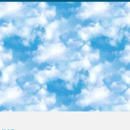
ка образовательный центр (Худайкулов Ш.) итоговый государственный аттестационный экзамен ориентирован на творческое и логическое мышление при подготовке базы материалов учитывать введение заданий. 5. Следует отметить, что: сертификат государственного образца о знании общеобразовательного предмета и как минимум национальный уровень B1 по предметам на иностранных языках, указанным в Приложении 2. или международно признанный сертификат эквивалентного уровня студенты, изучающие определенный предмет, освобождаются от экзамена; по соответствующим предметам запланирована итоговая государственная аттестация за день до дня, путем жеребьевки Рабочей группой (в письменной форме по предметам, проводимым в форме) из числа сформированных вариантов выбрано 2 варианта; 2 выбранных варианта экзамена анонсированы на официальном сайте министерства и все выпускники по всей стране на основе этих вариантов проводит итоговую государственную аттестацию. 6. Государственное образование учащихся средних общеобразовательных учреждений. знания в соответствии с квалификационными требованиями, которые необходимо приобрести на основании стандартов итоговый (выпускной) контроль для 9 и 11 классов в целях тестирования Экзамены (далее – экзамены) состоят из предметов, перечисленных в приложении 1. будет сделано. 7. Экзамены пройдут с 26 мая по 15 июня 2024 г. (кроме науки физического воспитания). 8. Физическая для учащихся 9 классов общесредних образовательных учреждений. Экзамены по предмету «Образование, квалификация медицина» 1-6 мая 2024 года. сотрудники перевести под присмотр (с отклонениями в физическом или умственном развитии) специализированная школа для детей, школы-интернаты и со сколиозом школы-интернаты санаторного типа для больных детей исключены). 9. Он был слепым, слабовидящим и имел нарушения опорно-двигательного аппарата. экзамены в специализированных школах и интернатах для детей должны проводиться исходя из требований, предъявляемых к общеобразовательным учреждениям (физкультура кроме науки). 10. Специализированная школа для глухих и слабослышащих детей. и экзамены в интернатах и быть реализован в виде письменного теста по математике. 11. Специальность для умственно отсталых детей. Для 9 класса Родной язык и литературное письмо Государственный язык (язык обучения – узбекский). для неклассов) написано Математическое письмо Письменная/устная история Узбекистана Физическое воспитание практично Итоговый контроль Для 11 класса Написание родного языка и литературы (эссе) Математическое письмо Узбекский язык (обучение на узбекском языке) не посещающее общее среднее образование для учреждений)/Образовательное учреждение выбор письменный и устный Иностранный язык письменный/устный Письменная/устная история Узбекистана *По выбору студента:  Химия  Физика  Основы государственного права  География 10 бесплатных образовательных ресурсов - Мы составили подборку онлайн-проектов с интерактивными упражнениями, видеолекциями и статьями. Они помогут вам обрести новые и освежить старые знания бесплатно. 1. «ИНТУИТ» Старейшая образовательная площадка Рунета. Здесь вы найдёте сотни текстовых и видеокурсов на десятки различных тем — от программирования до психологии. Многие курсы подготовлены российскими университетами и крупными международными компаниями вроде Intel и Microsoft. Самостоятельное обучение бесплатное, но желающие могут оплатить услуги персональных наставников. 2. «Смартия» знакомит с актуальными профессиями и подсказывает, как им обучаться. Выбрав заинтересовавшую вас специальность — SMM-специалист, фотограф, веб-дизайнер или другую, — увидите список необходимых для неё умений. Чтобы вы могли освоить их самостоятельно, для каждого умения площадка отображает подборку ссылок на учебные материалы. Хотя «Смартия» ориентируется на русскоязычную аудиторию, часть контента всё же доступна только на английском. 3. «Лекторий Физтеха» Проект Московского физико-технического института (Физтеха). С его помощью вы можете смотреть онлайн серии лекций, записанные на видео в этом вузе. В числе доступных предметов — физика, биология, химия, информационные технологии и другие. К некоторым лекциям администрация ресурса прилагает готовые конспекты, которые можно скачивать в PDF-формате. 4. ITMOcourses Онлайн-площадка Санкт-Петербургского национального исследовательского университета информационных технологий, механики и оптики (ИТМО). Ресурс предоставляет свободный доступ к курсам, разработанным в этом вузе. Каталог материалов разбит на четыре категории: «Оптические системы и технологии», «Приборостроение и робототехника», «Информационные технологии» и «Биотехнологии». Курсы состоят из видеолекций, интерактивных демонстраций и заданий. 5. «КиберЛенинка» Электронная научная библиот