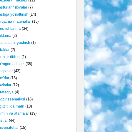
ezident maktabi
(21)
sturlar / ilovalar
(7)
sbga yo'naltirish
(14)
rqatma materiallar
(13)
rs ishlanma
(34)
eklama
(2)
salalarni yechish
(1)
taklar
(2)
shlar ittifoqi
(1)
‘ragan edingiz
(35)
qolalar
(43)
e’rlar
(13)
vlatlar
(12)
rategiya
(4)
dbir ssenariysi
(18)
gliz tilida matn
(10)
rmin va atamalar
(19)
stlar
(44)
iversitetlar
(15)