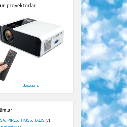
un proyektorlar
Заказать
limlar
ISA, PIRLS, TIMSS, TALIS
(7)