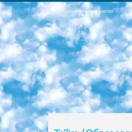
Образовательный портал
РЕСПУБЛИКА УЗБЕКИСТАН МИНИСТРЕРСТВО ДОШКОЛЬНОГО И ШКОЛЬНОГО ОБРАЗОВАНИЯ КОМАНДА в общеобразовательных учреждениях в 2023-2024 учебном году организация и проведение итоговой государственной аттестации обучающихся о Министра дошкольного и школьного образования Республики Узбекистан от 4 марта 2008 года (постановлением Минюста от 20 марта 2008 года № 1778 государственной регистрации) «Итоговое состояние учащихся общего среднего образования на основании положения об утверждении положения об аттестации общего среднего образования выпускной экзамен студентов в образовательных учреждениях в 2023-2024 учебном году В целях организации и прохождения аттестации приказываю: 1. Следующее: перечень предметов, по которым будет проводиться итоговая государственная аттестация и экзамен формы перевода согласно приложению 1; сертификаты международного образца, оценивающие уровень владения иностранными языками перечень согласно приложению 2; 2. Педагогический при специализированных образовательных учреждениях. научно-практический центр квалификации и международной оценки (Д.Давидова) 2024 г. До 25 марта: задания по предметам, по которым будет проводиться итоговая аттестация разработка и утверждение технических условий; итоговая аттестация на основании разработанного предметного задания разработка вопросов по предметам (устно и письменно), экзамен передача; общеобразовательные средние школы и специальные учебные заведения учащиеся выпускных классов школ и интернатов в агентской системе подготовка базы данных экзаменационных материалов и критериев оценки; перевод базы экзаменационных материалов на все языки обучения подать в Республиканский образовательный центр для изготовления; варианты экзаменов на основе разработанных контрольных материалов пусть будут поставлены задачи формирования. 3. Республиканский образовательный центр (Ш.Худайкулов) до 5 апреля 2024 года. до: база данных предоставленных экзаменационных материалов на все языки обучения перевод и экспертиза; для слепых, слабовидящих, глухих, слабослышащих и умственно отсталых детей учащиеся выпускных классов специализированных школ и школ-интернатов база данных экзаменационных материалов на всех преподаваемых языках подготовка критериев оценки; специализированные школы для умственно отсталых детей и технологии для учащихся выпускных классов школ-интернатов разработка соответствующих рекомендаций и критериев проведения ЕГЭ по естествознанию давать задания. 4. Педагогический при специализированных образовательных учреждениях. Научно-практический центр навыков и международной оценки (Д.Давидова), Республи