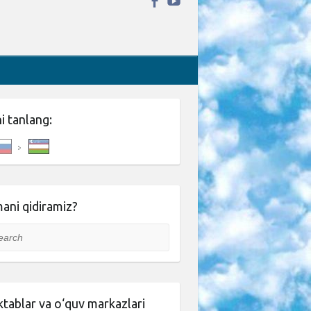
ni tanlang:
ani qidiramiz?
rch
tablar va o‘quv markazlari