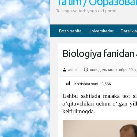
Ta’lim / Образов
Ta’limga va tarbiyaga oid portal
Bosh sahifa
Universitetlar
Darslikla
Biologiya fanidan 
admin
понедельник октября 20th,
Ko‘rishlar soni
3,566
Ushbu sahifada malaka test si
o‘qituvchilari uchun o‘tgan yill
keltirilmoqda.