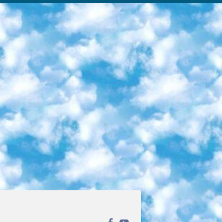
ека открытого доступа. Каталог площадки регулярно обрастает текстами статей из различных научных изданий. Сгруппированные по журналам и рубрикам публикации можно читать онлайн или скачивать целиком в PDF-формате. Проект нацелен на популяризацию науки за счёт открытого доступа к качественной информации. 6. «ПостНаука» На этом ресурсе публикуют подборки видеолекций, составленные экспертами из разных отраслей и объединённые общими темами. Среди них, к примеру, есть серии «Биоинформатика и геномика», «Культура средневековой Скандинавии» и Cinema Studies о теории кино. Каждая подборка лекций — логически связанная история, рассказанная экспертом от первого лица. Кроме того, на сайте появляются научно-образовательные статьи и тесты на разные темы. 7. «Newочём» Команда проекта «Newочём» отбирает самые интересные тексты из англоязычных СМИ и переводит те из них, за которые голосуют участники сообщества «ВКонтакте». По большей части это научно-популярные статьи. Редакторы придумывают лишь заголовки, в остальном содержание переводов соответствует оригиналам. Полные тексты можно читать прямо в социальной сети. 8. InternetUrok Онлайн-база материалов по основным дисциплинам школьной программы. Информация на сайте структурирована по классам, предметам и темам (урокам). Каждый урок состоит из видеолекций и конспектов. Есть также интерактивные тренажёры и тесты для закрепления пройденного материала. Даже если вы давно окончили школу, возможность повторить программу старших классов всегда может пригодиться. 9. Edutainme Ещё один ресурс об образовании. В отличие от Newtonew, как мне кажется, Edutainme больше ориентируется на представителей индустрии: педагогов, предпринимателей, разработчиков образовательных проектов. Но и любой, кто просто стремится к саморазвитию, найдёт на сайте много полезного и интересного для себя. Например, информацию о новых курсах и образовательных сервисах. 10. Newtonew Онлайн-медиа об образовании и обучении в широком смысле. Авторы Newtonew пишут об инструментах, заведениях, тактиках и стратегиях, которые помогают учить других и получать новые знания самостоятельно. На этой площадке вы найдёте новости, обзоры, аналитические мат