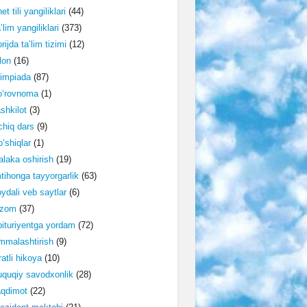
et tili yangiliklari
(44)
’lim yangiliklari
(373)
rijda ta’lim tizimi
(12)
lon
(16)
impiada
(87)
o‘rovnoma
(1)
shkilot
(3)
hiq dars
(9)
‘shiqlar
(1)
laka oshirish
(19)
tihonga tayyorgarlik
(63)
ydali veb saytlar
(6)
izom
(37)
ituriyentga yordam
(72)
malashtirish
(9)
ratli hikoya
(10)
quqiy savodxonlik
(28)
aqdimot
(22)