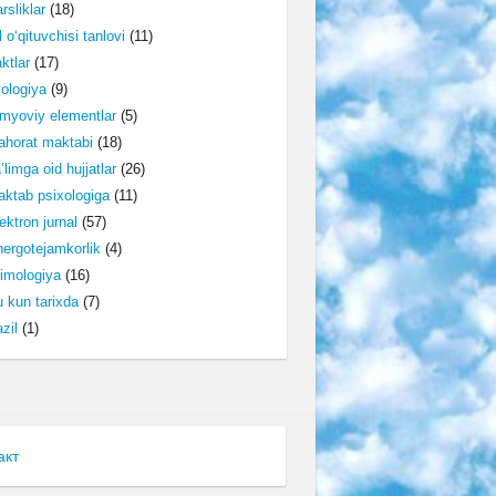
rsliklar
(18)
l o‘qituvchisi tanlovi
(11)
ktlar
(17)
lologiya
(9)
myoviy elementlar
(5)
horat maktabi
(18)
’limga oid hujjatlar
(26)
ktab psixologiga
(11)
ektron jurnal
(57)
ergotejamkorlik
(4)
imologiya
(16)
 kun tarixda
(7)
zil
(1)
акт