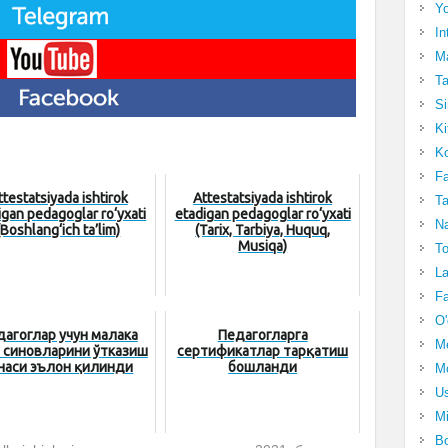
Yo
In
Ma
Ta
Si
Ki
Ko
Fa
ttestatsiyada ishtirok
Attestatsiyada ishtirok
Ta
igan pedagoglar ro‘yxati
etadigan pedagoglar ro‘yxati
Na
(Boshlang‘ich ta’lim)
(Tarix, Tarbiya, Huquq,
Musiqa)
To
La
Fa
O'
дагоглар учун малака
Педагогларга
M
 синовларини ўтказиш
сертификатлар тарқатиш
наси эълон қилинди
бошланди
Mo
Us
Mi
Bo