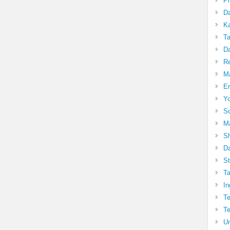
Pr
Da
Ka
Ta
Da
R
Ma
Er
Yo
So
Ma
Sh
Da
St
Ta
In
Te
Te
Un