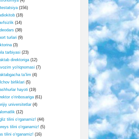
stronomiya
(4)
testatsiya
(156)
diokitob
(18)
vfsizlik
(14)
deodars
(38)
ort turlari
(9)
ktorina
(3)
la tarbiyasi
(23)
ktab direktoriga
(12)
vozim yo'riqnomasi
(7)
ktabgacha ta’lim
(4)
lchov birliklari
(5)
shhurlar hayoti
(19)
rektor o‘rinbosariga
(61)
rijiy universitetlar
(4)
lomatlik
(12)
gliz tilini o‘rganamiz!
(44)
reys tilini o‘rganamiz!
(5)
s tilini o‘rganamiz!
(16)