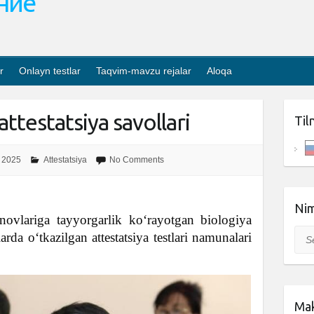
ание
r
Onlayn testlar
Taqvim-mavzu rejalar
Aloqa
attestatsiya savollari
Til
 2025
Attestatsiya
No Comments
Nim
novlariga tayyorgarlik ko‘rayotgan biologiya
Sea
arda o‘tkazilgan attestatsiya testlari namunalari
Mak