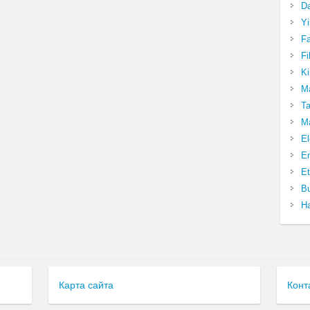
Da
Yi
Fa
Fi
Ki
Ma
Ta
Ma
El
En
Et
Bu
Ha
Карта сайта
Конт