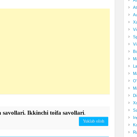
A
At
Au
Xa
Vi
Sp
Vi
Bo
Ma
La
Ma
O‘
Ma
Di
Xo
Sa
 savollari. Ikkinchi toifa savollari
.
In
Yuklab olish
Ko
Ru