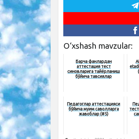
O‘xshash mavzular:
Барча фанлардан
A
аттестация тест
etad
синовларига тайёрланиш
бўйича тавсиялар
Педагоглар аттестацияси
Пе
бўйича муҳим саволларга
тест
жавоблар (#5)
са