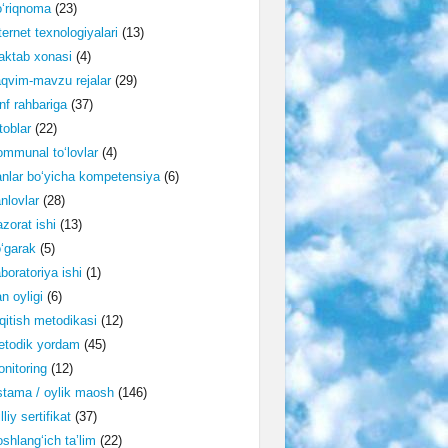
‘riqnoma
(23)
ternet texnologiyalari
(13)
ktab xonasi
(4)
qvim-mavzu rejalar
(29)
nf rahbariga
(37)
toblar
(22)
mmunal to‘lovlar
(4)
nlar bo‘yicha kompetensiya
(6)
nlovlar
(28)
zorat ishi
(13)
‘garak
(5)
boratoriya ishi
(1)
n oyligi
(6)
qitish metodikasi
(12)
etodik yordam
(45)
nitoring
(12)
tama / oylik maosh
(146)
lliy sertifikat
(37)
shlang‘ich ta’lim
(22)