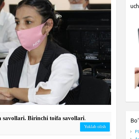
uch
 savollari. Birinchi toifa savollari
.
Bo‘
Yuklab olish
P