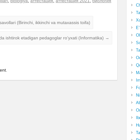
llari
,
biologiya
,
аттестация
,
аттестация 2021
,
биология
Ch
Ta
Xo
avollari (Birinchi, ikkinchi va mutaxassis toifa)
E’
Ol
ada ishtirok etadigan pedagoglar ro‘yxati (Informatika)
→
S
Ta
Oc
Qo
ent.
Ma
Im
Fo
N
Ab
Om
Ib
Hu
T