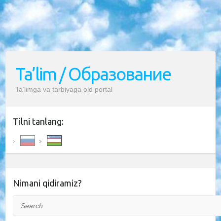
Ta’lim / Образование
Ta’limga va tarbiyaga oid portal
Tilni tanlang:
Nimani qidiramiz?
Search