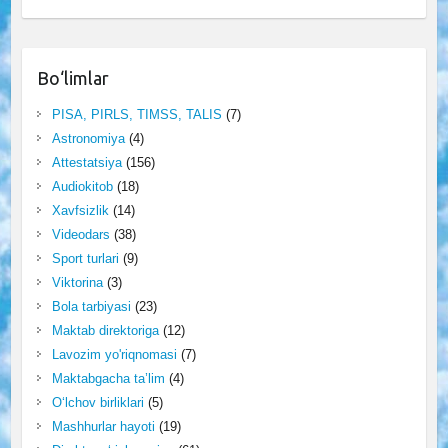
Bo‘limlar
PISA, PIRLS, TIMSS, TALIS
(7)
Astronomiya
(4)
Attestatsiya
(156)
Audiokitob
(18)
Xavfsizlik
(14)
Videodars
(38)
Sport turlari
(9)
Viktorina
(3)
Bola tarbiyasi
(23)
Maktab direktoriga
(12)
Lavozim yo'riqnomasi
(7)
Maktabgacha ta’lim
(4)
O‘lchov birliklari
(5)
Mashhurlar hayoti
(19)