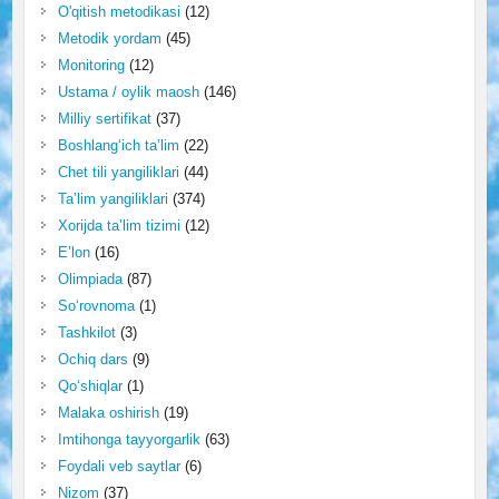
O'qitish metodikasi
(12)
Metodik yordam
(45)
Monitoring
(12)
Ustama / oylik maosh
(146)
Milliy sertifikat
(37)
Boshlang‘ich ta’lim
(22)
Chet tili yangiliklari
(44)
Ta’lim yangiliklari
(374)
Xorijda ta’lim tizimi
(12)
E’lon
(16)
Olimpiada
(87)
So‘rovnoma
(1)
Tashkilot
(3)
Ochiq dars
(9)
Qo‘shiqlar
(1)
Malaka oshirish
(19)
Imtihonga tayyorgarlik
(63)
Foydali veb saytlar
(6)
Nizom
(37)