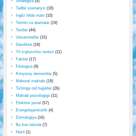
Strategiya
(4)
Tadbir ssenariysi
(18)
Ingliz tilida matn
(10)
Termin va atamalar
(19)
Testlar
(44)
Universitetlar
(15)
Darsliklar
(18)
Yil o‘qituvchisi tanlovi
(11)
Faktlar
(17)
Filologiya
(9)
Kimyoviy elementlar
(5)
Mahorat maktabi
(18)
Ta’limga oid hujjatlar
(26)
Maktab psixologiga
(11)
Elektron jurnal
(57)
Energotejamkorlik
(4)
Etimologiya
(16)
Bu kun tarixda
(7)
Hazil
(1)