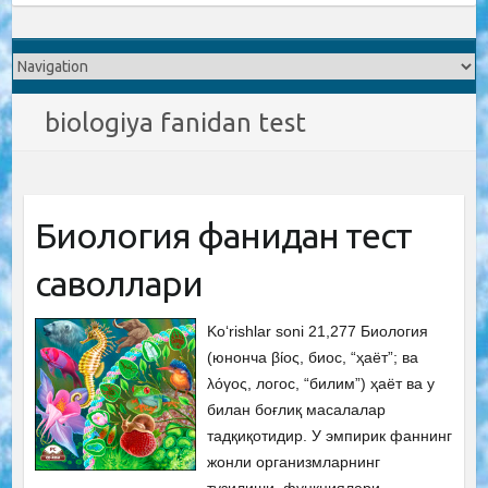
biologiya fanidan test
Биология фанидан тест
саволлари
Ko‘rishlar soni 21,277 Биология
(юнонча βίος, биос, “ҳаёт”; ва
λόγος, логос, “билим”) ҳаёт ва у
билан боғлиқ масалалар
тадқиқотидир. У эмпирик фаннинг
жонли организмларнинг