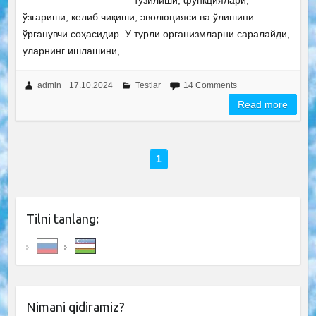
тузилиши, функциялари,
ўзгариши, келиб чиқиши, эволюцияси ва ўлишини
ўрганувчи соҳасидир. У турли организмларни саралайди,
уларнинг ишлашини,…
admin
17.10.2024
Testlar
14 Comments
Read more
1
Tilni tanlang:
Nimani qidiramiz?