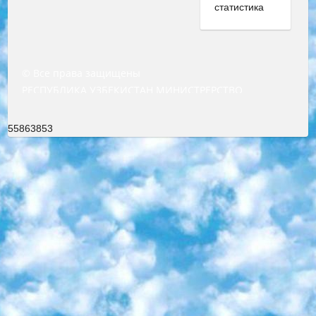
© Все права защищены
РЕСПУБЛИКА УЗБЕКИСТАН МИНИСТРЕРСТВО ДОШКОЛЬНОГО И ШКОЛЬНОГО ОБРАЗОВАНИЯ КОМАНДА в общеобразовательных учреждениях в 2023-2024 учебном году организация и проведение итоговой государственной аттестации обучающихся о Министра дошкольного и школьного образования Республики Узбекистан от 4 марта 2008 года (постановлением Минюста от 20 марта 2008 года № 1778 государственной регистрации) «Итоговое состояние учащихся общего среднего образования на основании положения об утверждении положения об аттестации общего среднего образования выпускной экзамен студентов в образовательных учреждениях в 2023-2024 учебном году В целях организации и прохождения аттестации приказываю: 1. Следующее: перечень предметов, по которым будет проводиться итоговая государственная аттестация и экзамен формы перевода согласно приложению 1; сертификаты международного образца, оценивающие уровень владения иностранными языками перечень согласно приложению 2; 2. Педагогический при специализированных образовательных учреждениях. научно-практический центр квалификации и международной оценки (Д.Давидова) 2024 г. До 25 марта: задания по предметам, по которым будет проводиться итоговая аттестация разработка и утверждение технических условий; итоговая аттестация на основании разработанного предметного задания разработка вопросов по предметам (устно и письменно), экзамен передача; общеобразовательные средние школы и специальные учебные заведения учащиеся выпускных классов школ и интернатов в агентской системе подготовка базы данных экзаменационных материалов и критериев оценки; перевод базы экзаменационных материалов на все языки обучения подать в Республиканский образовательный центр для изготовления; варианты экзаменов на основе разработанных контрольных материалов пусть будут поставлены задачи формирования. 3. Республиканский образовательный центр (Ш.Худайкулов) до 5 апреля 2024 года. до: база данных предоставленных экзаменационных материалов на все языки обучения перевод и экспертиза; для слепых, слабовидящих, глухих, слабослышащих и умственно отсталых детей учащиеся выпускных классов специализированных школ и школ-интернатов база данных экзаменационных материалов на всех преподаваемых языках подготовка критериев оценки; специализированные школы для умственно отсталых детей и технологии для учащихся выпускных классов школ-интернатов разработка соответствующих рекомендаций и критериев проведения ЕГЭ по естествознанию давать задания. 4. Педагогический при специализированных образовательных учреждениях. Научно-практический центр навыков и международной оценки (Д.Давидова), Республика образовательный центр (Худайкулов Ш.) итоговый государственный аттестационный экзамен ориентирован на творческое и логическое мышление при подготовке базы материалов учитывать введение заданий. 5. Следует отметить, что: сертификат государственного образца о знании общеобразовательного предмета и как минимум национальный уровень B1 по предметам на иностранных языках, указанным в Приложении 2. или международно признанный сертификат эквивалентного уровня студенты, изучающие определенный предмет, освобождаются от экзамена; по соответствующим предметам запланирована итоговая государственная аттестация за день до дня, путем жеребьевки Рабочей группой (в письменной форме по предметам, проводимым в форме) из числа сформированных вариантов выбрано 2 варианта; 2 выбранных варианта экзамена анонсированы на официальном сайте министерства и все выпускники по всей стране на основе этих вариантов проводит итоговую государственную аттестацию. 6. Государственное образование учащихся средних общеобразовательных учреждений. знания в соответствии с квалификационными требованиями, которые необходимо приобрести на основании стандартов итоговый (выпускной) контроль для 9 и 11 классов в целях тестирования Экзамены (далее – экзамены) состоят из предметов, перечисленных в приложении 1. будет сделано. 7. Экзамены пройдут с 26 мая по 15 июня 2024 г. (кроме науки физического воспитания). 8. Физическая для учащихся 9 классов общесредних образовательных учреждений. Экзамены по предмету «Образование, квалификация медицина» 1-6 мая 2024 года. сотрудники перевести под присмотр (с отклонениями в физическом или умственном развитии) специализированная школа для детей, школы-интернаты и со сколиозом школы-интернаты санаторного типа для больных детей исключены). 9. Он был слепым, слабовидящим и имел нарушения опорно-двигательного аппарата. экзамены в специализированных школах и интернатах для детей должны проводиться исходя из требований, предъявляемых к общеобразовательным учреждениям (физкультура кроме науки). 10. Специализированная школа для глухих и слабослышащих детей. и экзамены в интернатах и быть реализован в виде письменного теста по математике. 11. Специальность для умственно отсталых детей. Для 9 класса Родной язык и литературное письмо Государственный язык (язык обучения – узбекский). для неклассов) написано Математическое письмо Письменная/устная история Узбекистана Физическое воспитание практично Итоговый контроль Для 11 класса Написание родного языка и литературы (эссе) Математическое письмо Узбекский язык (обучение на узбекском языке) не посещающее общее среднее образование для учреждений)/Образовательное учреждение выбор письменный и устный Иностранный язык письменный/устный Письменная/устная история Узбекистана *По выбору студента:  Химия  Физика  Основы государственного права  География 10 бесплатных образовательных ресурсов - Мы составили подборку онлайн-проектов с интерактивными упражнениями, видеолекциями и статьями. Они помогут вам обрести новые и освежить старые знания бесплатно. 1. «ИНТУИТ» Старейшая образовательная площадка Рунета. Здесь вы найдёте сотни текстовых и видеокурсов на десятки различных тем — от программирования до психологии. Многие курсы подготовлены российскими университетами и крупными международными компаниями вроде Intel и Microsoft. Самостоятельное обучение бесплатное, но желающие могут оплатить услуги персональных наставников. 2. «Смартия» знакомит с актуальными профессиями и подсказывает, как им обучаться. Выбрав заинтересовавшую вас специальность — SMM-специалист, фотограф, веб-дизайнер или другую, — увидите список необходимых для неё умений. Чтобы вы могли освоить их самостоятельно, для каждого умения площадка отображает подборку ссылок на учебные материалы. Хотя «Смартия» ориентируется на русскоязычную аудиторию, часть контента всё же доступна только на английском. 3. «Лекторий Физтеха» Проект Московского физико-технического института (Физтеха). С его помощью вы можете смотреть онлайн серии лекций, записанные на видео в этом вузе. В числе доступных предметов — физика, биология, химия, информационные технологии и другие. К некоторым лекциям администрация ресурса прилагает готовые конспекты, которые можно скачивать в PDF-формате. 4. ITMOcourses Онлайн-площадка Санкт-Петербургского национального исследовательского университета информационных технологий, механики и оптики (ИТМО). Ресурс предоставляет свободный доступ к курсам, разработанным в этом вузе. Каталог материалов разбит на четыре категории: «Оптические системы и технологии», «Приборостроение и робототехника», «Информационные технологии» и «Биотехнологии». Курсы состоят из видеолекций, интерактивных демонстраций и заданий. 5. «КиберЛенинка» Электронная научная библиотека открытого доступа. Каталог площадки регулярно обрастает текстами статей из различных научных изданий. Сгруппированные по журналам и рубрикам публикации можно читать онлайн или скачивать целиком в PDF-формате. Проект нацелен на популяризацию науки за счёт открытого доступа к качественной информации. 6. «ПостНаука» На этом ресурсе публикуют подборки видеолекций, составленные экспертами из разных отраслей и объединённые общими темами. Среди них, к примеру, есть серии «Биоинформатика и геномика», «Культура средневековой Скандинавии» и Cinema Studies о теории кино. Каждая подборка лекций — логически связанная история, рассказанная экспертом от первого лица. Кроме того, на сайте появляются научно-образовательные статьи и тесты на разные темы. 7. «Newочём» Команда проекта «Newочём» отбирает самые интересные тексты из англоязычных СМИ и переводит те из них, за которые голосуют участники сообщества «ВКонтакте». По большей части это научно-популярные статьи. Редакторы придумывают лишь заголовки, в остальном содержание переводов соответствует оригиналам. Полные тексты можно читать прямо в социальной сети. 8. InternetUrok Онлайн-база материалов по основным дисциплинам школьной программы. Информация на сайте структурирована по классам, предметам и темам (урокам). Каждый урок состоит из видеолекций и конспектов. Есть также интерактивные тренажёры и тесты для закрепления пройденного материала. Даже если вы давно окончили школу, возможность повторить программу старших классов всегда может пригодиться. 9. Edutainme Ещё один ресурс об образовании. В отличие от Newtonew, как мне кажется, Edutainme больше ориентируется на представителей индустрии: педагогов, предпринимателей, разработчиков образовательных проектов. Но и любой, кто просто стремится к саморазвитию, найдёт на сайте много полезного и интересного для себя. Например, информацию о новых курсах и образовательных сервисах. 10. Newtonew Онлайн-медиа об образовании и обучении в широком смысле. Авторы Newtonew пишут об инструментах, заведениях, тактиках и стратегиях, которые помогают учить других и получать новые знания самостоятельно. На этой площадке вы найдёте новости, обзоры, аналитические мате
55863853