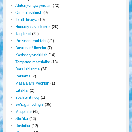
Abituriyentga yordam
(72)
Ommalashtirish
(9)
Ibratli hikoya
(10)
Huquqiy savodxonlik
(29)
Taqdimot
(22)
Prezident maktabi
(21)
Dasturlar / ilovalar
(7)
Kasbga yo'naltirish
(14)
Tarqatma materiallar
(13)
Dars ishlanma
(34)
Reklama
(2)
Masalalarni yechish
(1)
Ertaklar
(2)
Yoshlar ittifoqi
(1)
So‘ragan edingiz
(35)
Maqolalar
(43)
She’rlar
(13)
Davlatlar
(12)