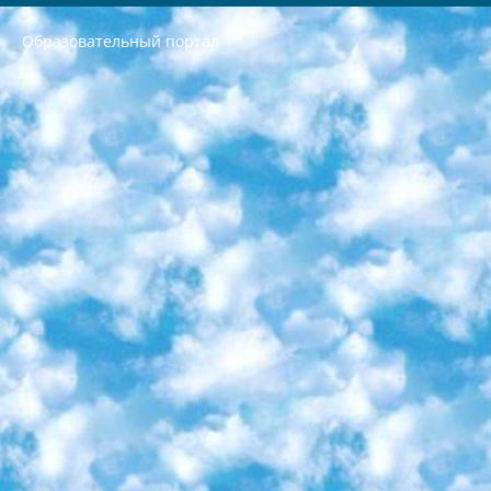
Образовательный портал
РЕСПУБЛИКА УЗБЕКИСТАН МИНИСТРЕРСТВО ДОШКОЛЬНОГО И ШКОЛЬНОГО ОБРАЗОВАНИЯ КОМАНДА в общеобразовательных учреждениях в 2023-2024 учебном году организация и проведение итоговой государственной аттестации обучающихся о Министра дошкольного и школьного образования Республики Узбекистан от 4 марта 2008 года (постановлением Минюста от 20 марта 2008 года № 1778 государственной регистрации) «Итоговое состояние учащихся общего среднего образования на основании положения об утверждении положения об аттестации общего среднего образования выпускной экзамен студентов в образовательных учреждениях в 2023-2024 учебном году В целях организации и прохождения аттестации приказываю: 1. Следующее: перечень предметов, по которым будет проводиться итоговая государственная аттестация и экзамен формы перевода согласно приложению 1; сертификаты международного образца, оценивающие уровень владения иностранными языками перечень согласно приложению 2; 2. Педагогический при специализированных образовательных учреждениях. научно-практический центр квалификации и международной оценки (Д.Давидова) 2024 г. До 25 марта: задания по предметам, по которым будет проводиться итоговая аттестация разработка и утверждение технических условий; итоговая аттестация на основании разработанного предметного задания разработка вопросов по предметам (устно и письменно), экзамен передача; общеобразовательные средние школы и специальные учебные заведения учащиеся выпускных классов школ и интернатов в агентской системе подготовка базы данных экзаменационных материалов и критериев оценки; перевод базы экзаменационных материалов на все языки обучения подать в Республиканский образовательный центр для изготовления; варианты экзаменов на основе разработанных контрольных материалов пусть будут поставлены задачи формирования. 3. Республиканский образовательный центр (Ш.Худайкулов) до 5 апреля 2024 года. до: база данных предоставленных экзаменационных материалов на все языки обучения перевод и экспертиза; для слепых, слабовидящих, глухих, слабослышащих и умственно отсталых детей учащиеся выпускных классов специализированных школ и школ-интернатов база данных экзаменационных материалов на всех преподаваемых языках подготовка критериев оценки; специализированные школы для умственно отсталых детей и технологии для учащихся выпускных классов школ-интернатов разработка соответствующих рекомендаций и критериев проведения ЕГЭ по естествознанию давать задания. 4. Педагогический при специализированных образовательных учреждениях. Научно-практический центр навыков и международной оценки (Д.Давидова), Республика образовательный центр (Худайкулов Ш.) итоговый государственный аттестационный экзамен ориентирован на творческое и логическое мышление при подготовке базы материалов учитывать введение заданий. 5. Следует отметить, что: сертификат государственного образца о знании общеобразовательного предмета и как минимум национальный уровень B1 по предметам на иностранных языках, указанным в Приложении 2. или международно признанный сертификат эквивалентного уровня студенты, изучающие определенный предмет, освобождаются от экзамена; по соответствующим предметам запланирована итоговая государственная аттестация за день до дня, путем жеребьевки Рабочей группой (в письменной форме по предметам, проводимым в форме) из числа сформированных вариантов выбрано 2 варианта; 2 выбранных варианта экзамена анонсированы на официальном сайте министерства и все выпускники по всей стране на основе этих вариантов проводит итоговую государственную аттестацию. 6. Государственное образование учащихся средних общеобразовательных учреждений. знания в соответствии с квалификационными требованиями, которые необходимо приобрести на основании стандартов итоговый (выпускной) контроль для 9 и 11 классов в целях тестирования Экзамены (далее – экзамены) состоят из предметов, перечисленных в приложении 1. будет сделано. 7. Экзамены пройдут с 26 мая по 15 июня 2024 г. (кроме науки физического воспитания). 8. Физическая для учащихся 9 классов общесредних образовательных учреждений. Экзамены по предмету «Образование, квалификация медицина» 1-6 мая 2024 года. сотрудники перевести под присмотр (с отклонениями в физическом или умственном развитии) специализированная школа для детей, школы-интернаты и со сколиозом школы-интернаты санаторного типа для больных детей исключены). 9. Он был слепым, слабовидящим и имел нарушения опорно-двигательного аппарата. экзамены в специализированных школах и интернатах для детей должны проводиться исходя из требований, предъявляемых к общеобразовательным учреждениям (физкультура кроме науки). 10. Специализированная школа для глухих и слабослышащих детей. и экзамены в интернатах и быть реализован в виде письменного теста по математике. 11. Специальность для умственно отсталых детей. Для 9 класса Родной язык и литературное письмо Государственный язык (язык обучения – узбекский). для неклассов) написано Математическое письмо Письменная/устная история Узбекистана Физическое воспитание практично Итоговый контроль Для 11 класса Написание родного языка и литературы (эссе) Математическое письмо Узбекский язык (обучение на узбекском языке) не посещающее общее среднее образование для учреждений)/Образовательное учреждение выбор письменный и устный Иностранный язык письменный/устный Письменная/устная история Узбекистана *По выбору студента:  Химия  Физика  Основы государственного права  География 10 бесплатных образовательных ресурсов - Мы составили подборку онлайн-проектов с интерактивными упражнениями, видеолекциями и статьями. Они помогут вам обрести новые и освежить старые знания бесплатно. 1. «ИНТУИТ» Старейшая образовательная площадка Рунета. Здесь вы найдёте сотни текстовых и видеокурсов на десятки различных тем — от программирования до психологии. Многие курсы подготовлены российскими университетами и крупными международными компаниями вроде Intel и Microsoft. Самостоятельное обучение бесплатное, но желающие могут оплатить услуги персональных наставников. 2. «Смартия» знакомит с актуальными профессиями и подсказывает, как им обучаться. Выбрав заинтересовавшую вас специальность — SMM-специалист, фотограф, веб-дизайнер или другую, — увидите список необходимых для неё умений. Чтобы вы могли освоить их самостоятельно, для каждого умения площадка отображает подборку ссылок на учебные материалы. Хотя «Смартия» ориентируется на русскоязычную аудиторию, часть контента всё же доступна только на английском. 3. «Лекторий Физтеха» Проект Московского физико-технического института (Физтеха). С его помощью вы можете смотреть онлайн серии лекций, записанные на видео в этом вузе. В числе доступных предметов — физика, биология, химия, информационные технологии и другие. К некоторым лекциям администрация ресурса прилагает готовые конспекты, которые можно скачивать в PDF-формате. 4. ITMOcourses Онлайн-площадка Санкт-Петербургского национального исследовательского университета информационных технологий, механики и оптики (ИТМО). Ресурс предоставляет свободный доступ к курсам, разработанным в этом вузе. Каталог материалов разбит на четыре категории: «Оптические системы и технологии», «Приборостроение и робототехника», «Информационные технологии» и «Биотехнологии». Курсы состоят из видеолекций, интерактивных демонстраций и заданий. 5. «КиберЛенинка» Электронная научная библиотека открытого доступа. Каталог площадки регулярно обрастает текстами статей из различных научных изданий. Сгруппированные по журналам и рубрикам публикации можно читать онлайн или скачивать целиком в PDF-формате. Проект нацелен на популяризацию науки за счёт открытого доступа к качественной информации. 6. «ПостНаука» На этом ресурсе публикуют подборки видеолекций, составленные экспертами из разных отраслей и объединённые общими темами. Среди них, к примеру, есть серии «Биоинформатика и геномика», «Культура средневековой Скандинавии» и Cinema Studies о теории кино. Каждая подборка лекций — логически связанная история, рассказанная экспертом от первого лица. Кроме того, на сайте появляются научно-образовательные статьи и тесты на разные темы. 7. «Newочём» Команда проекта «Newочём» отбирает самые интересные тексты из англоязычных СМИ и переводит те из них, за которые голосуют участники сообщества «ВКонтакте». По большей части это научно-популярные статьи. Редакторы придумывают лишь заголовки, в остальном содержание переводов соответствует оригиналам. Полные тексты можно читать прямо в социальной сети. 8. InternetUrok Онлайн-база материалов по основным дисциплинам школьной программы. Информация на сайте структурирована по классам, предметам и темам (урокам). Каждый урок состоит из видеолекций и конспектов. Есть также интерактивные тренажёры и тесты для закрепления пройденного материала. Даже если вы давно окончили школу, возможность повторить программу старших классов всегда может пригодиться. 9. Edutainme Ещё один ресурс об образовании. В отличие от Newtonew, как мне кажется, Edutainme больше ориентируется на представителей индустрии: педагогов, предпринимателей, разработчиков образовательных проектов. Но и любой, кто просто стремится к саморазвитию, найдёт на сайте много полезного и интересного для себя. Например, информацию о новых курсах и образовательных сервисах. 10. Newtonew Онлайн-медиа об образовании и обучении в широком смысле. Авторы Newtonew пишут об инструментах, заведениях, тактиках и стратегиях, которые помогают учить других и получать новые знания самостоятельно. На этой площадке вы найдёте новости, обзоры, аналитические мат