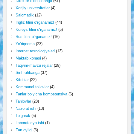
Direktor o‘rinbosariga
(61)
Xorijiy universitetlar
(4)
Salomatlik
(12)
Ingliz tilini o‘rganamiz!
(44)
Koreys tilini o‘rganamiz!
(5)
Rus tilini o‘rganamiz!
(16)
Yo‘riqnoma
(23)
Internet texnologiyalari
(13)
Maktab xonasi
(4)
Taqvim-mavzu rejalar
(29)
Sinf rahbariga
(37)
Kitoblar
(22)
Kommunal to‘lovlar
(4)
Fanlar bo‘yicha kompetensiya
(6)
Tanlovlar
(28)
Nazorat ishi
(13)
To‘garak
(5)
Laboratoriya ishi
(1)
Fan oyligi
(6)