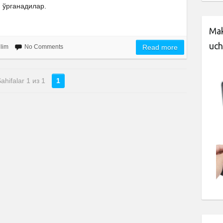
ўрганадилар.
Mak
uch
’lim
No Comments
Read more
ahifalar 1 из 1
1