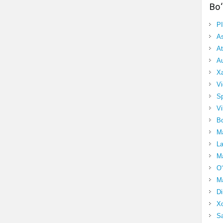
Bo‘
P
A
At
Au
Xa
Vi
Sp
Vi
Bo
Ma
La
Ma
O‘
Ma
Di
Xo
Sa