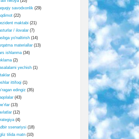
ratli hikoya
(10)
quqiy savodxonlik
(29)
aqdimot
(22)
ezident maktabi
(21)
sturlar / ilovalar
(7)
sbga yo'naltirish
(14)
rqatma materiallar
(13)
rs ishlanma
(34)
eklama
(2)
salalarni yechish
(1)
taklar
(2)
shlar ittifoqi
(1)
‘ragan edingiz
(35)
qolalar
(43)
e’rlar
(13)
vlatlar
(12)
rategiya
(4)
dbir ssenariysi
(18)
gliz tilida matn
(10)