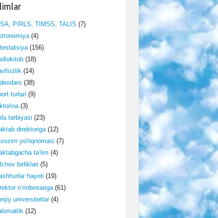
limlar
ISA, PIRLS, TIMSS, TALIS
(7)
stronomiya
(4)
testatsiya
(156)
diokitob
(18)
vfsizlik
(14)
deodars
(38)
ort turlari
(9)
ktorina
(3)
la tarbiyasi
(23)
ktab direktoriga
(12)
vozim yo'riqnomasi
(7)
ktabgacha ta’lim
(4)
lchov birliklari
(5)
shhurlar hayoti
(19)
rektor o‘rinbosariga
(61)
rijiy universitetlar
(4)
lomatlik
(12)