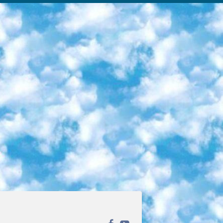
ека открытого доступа. Каталог площадки регулярно обрастает текстами статей из различных научных изданий. Сгруппированные по журналам и рубрикам публикации можно читать онлайн или скачивать целиком в PDF-формате. Проект нацелен на популяризацию науки за счёт открытого доступа к качественной информации. 6. «ПостНаука» На этом ресурсе публикуют подборки видеолекций, составленные экспертами из разных отраслей и объединённые общими темами. Среди них, к примеру, есть серии «Биоинформатика и геномика», «Культура средневековой Скандинавии» и Cinema Studies о теории кино. Каждая подборка лекций — логически связанная история, рассказанная экспертом от первого лица. Кроме того, на сайте появляются научно-образовательные статьи и тесты на разные темы. 7. «Newочём» Команда проекта «Newочём» отбирает самые интересные тексты из англоязычных СМИ и переводит те из них, за которые голосуют участники сообщества «ВКонтакте». По большей части это научно-популярные статьи. Редакторы придумывают лишь заголовки, в остальном содержание переводов соответствует оригиналам. Полные тексты можно читать прямо в социальной сети. 8. InternetUrok Онлайн-база материалов по основным дисциплинам школьной программы. Информация на сайте структурирована по классам, предметам и темам (урокам). Каждый урок состоит из видеолекций и конспектов. Есть также интерактивные тренажёры и тесты для закрепления пройденного материала. Даже если вы давно окончили школу, возможность повторить программу старших классов всегда может пригодиться. 9. Edutainme Ещё один ресурс об образовании. В отличие от Newtonew, как мне кажется, Edutainme больше ориентируется на представителей индустрии: педагогов, предпринимателей, разработчиков образовательных проектов. Но и любой, кто просто стремится к саморазвитию, найдёт на сайте много полезного и интересного для себя. Например, информацию о новых курсах и образовательных сервисах. 10. Newtonew Онлайн-медиа об образовании и обучении в широком смысле. Авторы Newtonew пишут об инструментах, заведениях, тактиках и стратегиях, которые помогают учить других и получать новые знания самостоятельно. На этой площадке вы найдёте новости, обзоры, аналитические мат