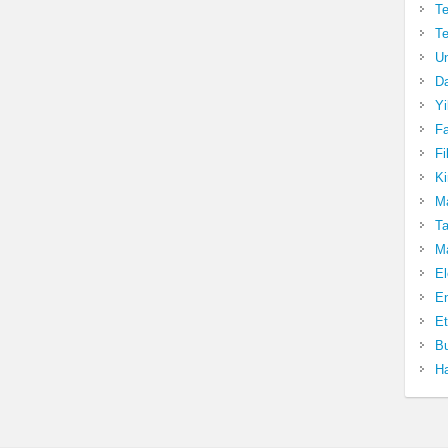
Te
Te
Un
Da
Yi
Fa
Fi
Ki
Ma
Ta
Ma
El
En
Et
Bu
Ha