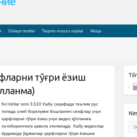
ание
r
Onlayn testlar
Taqvim-mavzu rejalar
Aloqa
рфларни тўғри ёзиш
Til
ўлланма)
Ko‘rishlar soni 3,510 Ушбу саҳифада таълим рус
тилида олиб борилувчи бошланғич синфлар учун
Nim
ҳарфларни тўғри ёзиш учун видео қўлланма
Sea
эътиборингизга ҳавола этилмоқда. Ушбу видеолар
ёрдамида ўқувчилар ҳарфларни тўғри ёзишни