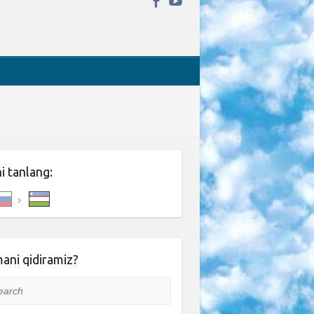
ni tanlang:
ani qidiramiz?
rch