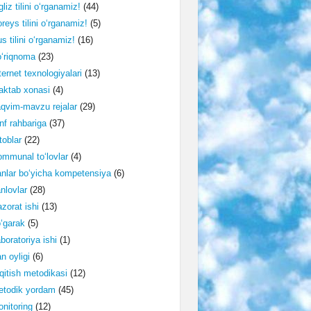
gliz tilini o‘rganamiz!
(44)
reys tilini o‘rganamiz!
(5)
s tilini o‘rganamiz!
(16)
‘riqnoma
(23)
ternet texnologiyalari
(13)
ktab xonasi
(4)
qvim-mavzu rejalar
(29)
nf rahbariga
(37)
toblar
(22)
mmunal to‘lovlar
(4)
nlar bo‘yicha kompetensiya
(6)
nlovlar
(28)
zorat ishi
(13)
‘garak
(5)
boratoriya ishi
(1)
n oyligi
(6)
qitish metodikasi
(12)
etodik yordam
(45)
nitoring
(12)