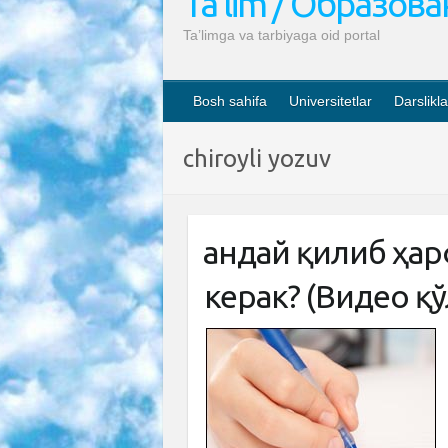
Ta’lim / Образов
Ta’limga va tarbiyaga oid portal
Bosh sahifa
Universitetlar
Darslikla
chiroyli yozuv
Қандай қилиб ҳа
керак? (Видео қ