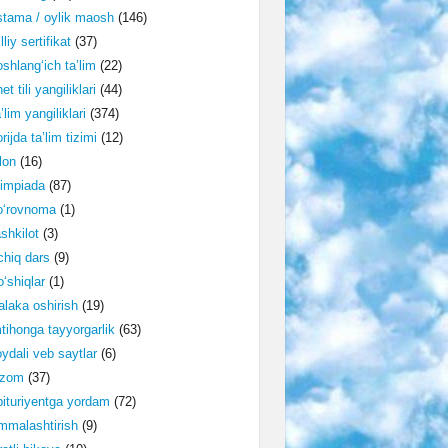
tama / oylik maosh
(146)
lliy sertifikat
(37)
shlang‘ich ta’lim
(22)
et tili yangiliklari
(44)
’lim yangiliklari
(374)
rijda ta’lim tizimi
(12)
lon
(16)
impiada
(87)
o‘rovnoma
(1)
shkilot
(3)
hiq dars
(9)
‘shiqlar
(1)
laka oshirish
(19)
tihonga tayyorgarlik
(63)
ydali veb saytlar
(6)
izom
(37)
ituriyentga yordam
(72)
malashtirish
(9)