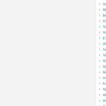
Us
Mi
Bo
Ch
Ta
Xo
E’
Ol
S
Ta
Oc
Qo
Ma
Im
Fo
N
Ab
Om