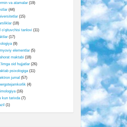
rmin va atamalar
(19)
stlar
(44)
iversitetlar
(15)
rsliklar
(18)
l o‘qituvchisi tanlovi
(11)
ktlar
(17)
lologiya
(9)
myoviy elementlar
(5)
horat maktabi
(18)
’limga oid hujjatlar
(26)
ktab psixologiga
(11)
ektron jurnal
(57)
ergotejamkorlik
(4)
imologiya
(16)
 kun tarixda
(7)
zil
(1)