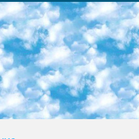
ка образовательный центр (Худайкулов Ш.) итоговый государственный аттестационный экзамен ориентирован на творческое и логическое мышление при подготовке базы материалов учитывать введение заданий. 5. Следует отметить, что: сертификат государственного образца о знании общеобразовательного предмета и как минимум национальный уровень B1 по предметам на иностранных языках, указанным в Приложении 2. или международно признанный сертификат эквивалентного уровня студенты, изучающие определенный предмет, освобождаются от экзамена; по соответствующим предметам запланирована итоговая государственная аттестация за день до дня, путем жеребьевки Рабочей группой (в письменной форме по предметам, проводимым в форме) из числа сформированных вариантов выбрано 2 варианта; 2 выбранных варианта экзамена анонсированы на официальном сайте министерства и все выпускники по всей стране на основе этих вариантов проводит итоговую государственную аттестацию. 6. Государственное образование учащихся средних общеобразовательных учреждений. знания в соответствии с квалификационными требованиями, которые необходимо приобрести на основании стандартов итоговый (выпускной) контроль для 9 и 11 классов в целях тестирования Экзамены (далее – экзамены) состоят из предметов, перечисленных в приложении 1. будет сделано. 7. Экзамены пройдут с 26 мая по 15 июня 2024 г. (кроме науки физического воспитания). 8. Физическая для учащихся 9 классов общесредних образовательных учреждений. Экзамены по предмету «Образование, квалификация медицина» 1-6 мая 2024 года. сотрудники перевести под присмотр (с отклонениями в физическом или умственном развитии) специализированная школа для детей, школы-интернаты и со сколиозом школы-интернаты санаторного типа для больных детей исключены). 9. Он был слепым, слабовидящим и имел нарушения опорно-двигательного аппарата. экзамены в специализированных школах и интернатах для детей должны проводиться исходя из требований, предъявляемых к общеобразовательным учреждениям (физкультура кроме науки). 10. Специализированная школа для глухих и слабослышащих детей. и экзамены в интернатах и быть реализован в виде письменного теста по математике. 11. Специальность для умственно отсталых детей. Для 9 класса Родной язык и литературное письмо Государственный язык (язык обучения – узбекский). для неклассов) написано Математическое письмо Письменная/устная история Узбекистана Физическое воспитание практично Итоговый контроль Для 11 класса Написание родного языка и литературы (эссе) Математическое письмо Узбекский язык (обучение на узбекском языке) не посещающее общее среднее образование для учреждений)/Образовательное учреждение выбор письменный и устный Иностранный язык письменный/устный Письменная/устная история Узбекистана *По выбору студента:  Химия  Физика  Основы государственного права  География 10 бесплатных образовательных ресурсов - Мы составили подборку онлайн-проектов с интерактивными упражнениями, видеолекциями и статьями. Они помогут вам обрести новые и освежить старые знания бесплатно. 1. «ИНТУИТ» Старейшая образовательная площадка Рунета. Здесь вы найдёте сотни текстовых и видеокурсов на десятки различных тем — от программирования до психологии. Многие курсы подготовлены российскими университетами и крупными международными компаниями вроде Intel и Microsoft. Самостоятельное обучение бесплатное, но желающие могут оплатить услуги персональных наставников. 2. «Смартия» знакомит с актуальными профессиями и подсказывает, как им обучаться. Выбрав заинтересовавшую вас специальность — SMM-специалист, фотограф, веб-дизайнер или другую, — увидите список необходимых для неё умений. Чтобы вы могли освоить их самостоятельно, для каждого умения площадка отображает подборку ссылок на учебные материалы. Хотя «Смартия» ориентируется на русскоязычную аудиторию, часть контента всё же доступна только на английском. 3. «Лекторий Физтеха» Проект Московского физико-технического института (Физтеха). С его помощью вы можете смотреть онлайн серии лекций, записанные на видео в этом вузе. В числе доступных предметов — физика, биология, химия, информационные технологии и другие. К некоторым лекциям администрация ресурса прилагает готовые конспекты, которые можно скачивать в PDF-формате. 4. ITMOcourses Онлайн-площадка Санкт-Петербургского национального исследовательского университета информационных технологий, механики и оптики (ИТМО). Ресурс предоставляет свободный доступ к курсам, разработанным в этом вузе. Каталог материалов разбит на четыре категории: «Оптические системы и технологии», «Приборостроение и робототехника», «Информационные технологии» и «Биотехнологии». Курсы состоят из видеолекций, интерактивных демонстраций и заданий. 5. «КиберЛенинка» Электронная научная библиот