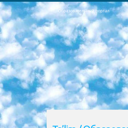
Образовательный портал
РЕСПУБЛИКА УЗБЕКИСТАН МИНИСТРЕРСТВО ДОШКОЛЬНОГО И ШКОЛЬНОГО ОБРАЗОВАНИЯ КОМАНДА в общеобразовательных учреждениях в 2023-2024 учебном году организация и проведение итоговой государственной аттестации обучающихся о Министра дошкольного и школьного образования Республики Узбекистан от 4 марта 2008 года (постановлением Минюста от 20 марта 2008 года № 1778 государственной регистрации) «Итоговое состояние учащихся общего среднего образования на основании положения об утверждении положения об аттестации общего среднего образования выпускной экзамен студентов в образовательных учреждениях в 2023-2024 учебном году В целях организации и прохождения аттестации приказываю: 1. Следующее: перечень предметов, по которым будет проводиться итоговая государственная аттестация и экзамен формы перевода согласно приложению 1; сертификаты международного образца, оценивающие уровень владения иностранными языками перечень согласно приложению 2; 2. Педагогический при специализированных образовательных учреждениях. научно-практический центр квалификации и международной оценки (Д.Давидова) 2024 г. До 25 марта: задания по предметам, по которым будет проводиться итоговая аттестация разработка и утверждение технических условий; итоговая аттестация на основании разработанного предметного задания разработка вопросов по предметам (устно и письменно), экзамен передача; общеобразовательные средние школы и специальные учебные заведения учащиеся выпускных классов школ и интернатов в агентской системе подготовка базы данных экзаменационных материалов и критериев оценки; перевод базы экзаменационных материалов на все языки обучения подать в Республиканский образовательный центр для изготовления; варианты экзаменов на основе разработанных контрольных материалов пусть будут поставлены задачи формирования. 3. Республиканский образовательный центр (Ш.Худайкулов) до 5 апреля 2024 года. до: база данных предоставленных экзаменационных материалов на все языки обучения перевод и экспертиза; для слепых, слабовидящих, глухих, слабослышащих и умственно отсталых детей учащиеся выпускных классов специализированных школ и школ-интернатов база данных экзаменационных материалов на всех преподаваемых языках подготовка критериев оценки; специализированные школы для умственно отсталых детей и технологии для учащихся выпускных классов школ-интернатов разработка соответствующих рекомендаций и критериев проведения ЕГЭ по естествознанию давать задания. 4. Педагогический при специализированных образовательных учреждениях. Научно-практический центр навыков и международной оценки (Д.Давидова), Республи