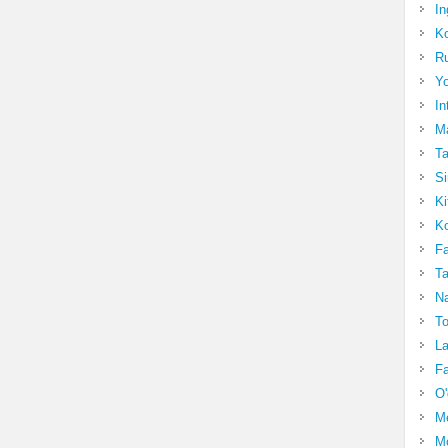
In
Ko
Ru
Yo
In
Ma
Ta
Si
Ki
Ko
Fa
Ta
Na
To
La
Fa
O'
M
Mo