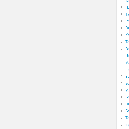
Ib
Hu
T
Pr
Da
Ka
Ta
Da
R
Ma
Er
Yo
So
Ma
Sh
Da
St
Ta
In