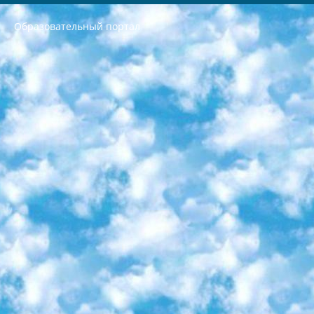
Образовательный портал
РЕСПУБЛИКА УЗБЕКИСТАН МИНИСТРЕРСТВО ДОШКОЛЬНОГО И ШКОЛЬНОГО ОБРАЗОВАНИЯ КОМАНДА в общеобразовательных учреждениях в 2023-2024 учебном году организация и проведение итоговой государственной аттестации обучающихся о Министра дошкольного и школьного образования Республики Узбекистан от 4 марта 2008 года (постановлением Минюста от 20 марта 2008 года № 1778 государственной регистрации) «Итоговое состояние учащихся общего среднего образования на основании положения об утверждении положения об аттестации общего среднего образования выпускной экзамен студентов в образовательных учреждениях в 2023-2024 учебном году В целях организации и прохождения аттестации приказываю: 1. Следующее: перечень предметов, по которым будет проводиться итоговая государственная аттестация и экзамен формы перевода согласно приложению 1; сертификаты международного образца, оценивающие уровень владения иностранными языками перечень согласно приложению 2; 2. Педагогический при специализированных образовательных учреждениях. научно-практический центр квалификации и международной оценки (Д.Давидова) 2024 г. До 25 марта: задания по предметам, по которым будет проводиться итоговая аттестация разработка и утверждение технических условий; итоговая аттестация на основании разработанного предметного задания разработка вопросов по предметам (устно и письменно), экзамен передача; общеобразовательные средние школы и специальные учебные заведения учащиеся выпускных классов школ и интернатов в агентской системе подготовка базы данных экзаменационных материалов и критериев оценки; перевод базы экзаменационных материалов на все языки обучения подать в Республиканский образовательный центр для изготовления; варианты экзаменов на основе разработанных контрольных материалов пусть будут поставлены задачи формирования. 3. Республиканский образовательный центр (Ш.Худайкулов) до 5 апреля 2024 года. до: база данных предоставленных экзаменационных материалов на все языки обучения перевод и экспертиза; для слепых, слабовидящих, глухих, слабослышащих и умственно отсталых детей учащиеся выпускных классов специализированных школ и школ-интернатов база данных экзаменационных материалов на всех преподаваемых языках подготовка критериев оценки; специализированные школы для умственно отсталых детей и технологии для учащихся выпускных классов школ-интернатов разработка соответствующих рекомендаций и критериев проведения ЕГЭ по естествознанию давать задания. 4. Педагогический при специализированных образовательных учреждениях. Научно-практический центр навыков и международной оценки (Д.Давидова), Республика образовательный центр (Худайкулов Ш.) итоговый государственный аттестационный экзамен ориентирован на творческое и логическое мышление при подготовке базы материалов учитывать введение заданий. 5. Следует отметить, что: сертификат государственного образца о знании общеобразовательного предмета и как минимум национальный уровень B1 по предметам на иностранных языках, указанным в Приложении 2. или международно признанный сертификат эквивалентного уровня студенты, изучающие определенный предмет, освобождаются от экзамена; по соответствующим предметам запланирована итоговая государственная аттестация за день до дня, путем жеребьевки Рабочей группой (в письменной форме по предметам, проводимым в форме) из числа сформированных вариантов выбрано 2 варианта; 2 выбранных варианта экзамена анонсированы на официальном сайте министерства и все выпускники по всей стране на основе этих вариантов проводит итоговую государственную аттестацию. 6. Государственное образование учащихся средних общеобразовательных учреждений. знания в соответствии с квалификационными требованиями, которые необходимо приобрести на основании стандартов итоговый (выпускной) контроль для 9 и 11 классов в целях тестирования Экзамены (далее – экзамены) состоят из предметов, перечисленных в приложении 1. будет сделано. 7. Экзамены пройдут с 26 мая по 15 июня 2024 г. (кроме науки физического воспитания). 8. Физическая для учащихся 9 классов общесредних образовательных учреждений. Экзамены по предмету «Образование, квалификация медицина» 1-6 мая 2024 года. сотрудники перевести под присмотр (с отклонениями в физическом или умственном развитии) специализированная школа для детей, школы-интернаты и со сколиозом школы-интернаты санаторного типа для больных детей исключены). 9. Он был слепым, слабовидящим и имел нарушения опорно-двигательного аппарата. экзамены в специализированных школах и интернатах для детей должны проводиться исходя из требований, предъявляемых к общеобразовательным учреждениям (физкультура кроме науки). 10. Специализированная школа для глухих и слабослышащих детей. и экзамены в интернатах и быть реализован в виде письменного теста по математике. 11. Специальность для умственно отсталых детей. Для 9 класса Родной язык и литературное письмо Государственный язык (язык обучения – узбекский). для неклассов) написано Математическое письмо Письменная/устная история Узбекистана Физическое воспитание практично Итоговый контроль Для 11 класса Написание родного языка и литературы (эссе) Математическое письмо Узбекский язык (обучение на узбекском языке) не посещающее общее среднее образование для учреждений)/Образовательное учреждение выбор письменный и устный Иностранный язык письменный/устный Письменная/устная история Узбекистана *По выбору студента:  Химия  Физика  Основы государственного права  География 10 бесплатных образовательных ресурсов - Мы составили подборку онлайн-проектов с интерактивными упражнениями, видеолекциями и статьями. Они помогут вам обрести новые и освежить старые знания бесплатно. 1. «ИНТУИТ» Старейшая образовательная площадка Рунета. Здесь вы найдёте сотни текстовых и видеокурсов на десятки различных тем — от программирования до психологии. Многие курсы подготовлены российскими университетами и крупными международными компаниями вроде Intel и Microsoft. Самостоятельное обучение бесплатное, но желающие могут оплатить услуги персональных наставников. 2. «Смартия» знакомит с актуальными профессиями и подсказывает, как им обучаться. Выбрав заинтересовавшую вас специальность — SMM-специалист, фотограф, веб-дизайнер или другую, — увидите список необходимых для неё умений. Чтобы вы могли освоить их самостоятельно, для каждого умения площадка отображает подборку ссылок на учебные материалы. Хотя «Смартия» ориентируется на русскоязычную аудиторию, часть контента всё же доступна только на английском. 3. «Лекторий Физтеха» Проект Московского физико-технического института (Физтеха). С его помощью вы можете смотреть онлайн серии лекций, записанные на видео в этом вузе. В числе доступных предметов — физика, биология, химия, информационные технологии и другие. К некоторым лекциям администрация ресурса прилагает готовые конспекты, которые можно скачивать в PDF-формате. 4. ITMOcourses Онлайн-площадка Санкт-Петербургского национального исследовательского университета информационных технологий, механики и оптики (ИТМО). Ресурс предоставляет свободный доступ к курсам, разработанным в этом вузе. Каталог материалов разбит на четыре категории: «Оптические системы и технологии», «Приборостроение и робототехника», «Информационные технологии» и «Биотехнологии». Курсы состоят из видеолекций, интерактивных демонстраций и заданий. 5. «КиберЛенинка» Электронная научная библиотека открытого доступа. Каталог площадки регулярно обрастает текстами статей из различных научных изданий. Сгруппированные по журналам и рубрикам публикации можно читать онлайн или скачивать целиком в PDF-формате. Проект нацелен на популяризацию науки за счёт открытого доступа к качественной информации. 6. «ПостНаука» На этом ресурсе публикуют подборки видеолекций, составленные экспертами из разных отраслей и объединённые общими темами. Среди них, к примеру, есть серии «Биоинформатика и геномика», «Культура средневековой Скандинавии» и Cinema Studies о теории кино. Каждая подборка лекций — логически связанная история, рассказанная экспертом от первого лица. Кроме того, на сайте появляются научно-образовательные статьи и тесты на разные темы. 7. «Newочём» Команда проекта «Newочём» отбирает самые интересные тексты из англоязычных СМИ и переводит те из них, за которые голосуют участники сообщества «ВКонтакте». По большей части это научно-популярные статьи. Редакторы придумывают лишь заголовки, в остальном содержание переводов соответствует оригиналам. Полные тексты можно читать прямо в социальной сети. 8. InternetUrok Онлайн-база материалов по основным дисциплинам школьной программы. Информация на сайте структурирована по классам, предметам и темам (урокам). Каждый урок состоит из видеолекций и конспектов. Есть также интерактивные тренажёры и тесты для закрепления пройденного материала. Даже если вы давно окончили школу, возможность повторить программу старших классов всегда может пригодиться. 9. Edutainme Ещё один ресурс об образовании. В отличие от Newtonew, как мне кажется, Edutainme больше ориентируется на представителей индустрии: педагогов, предпринимателей, разработчиков образовательных проектов. Но и любой, кто просто стремится к саморазвитию, найдёт на сайте много полезного и интересного для себя. Например, информацию о новых курсах и образовательных сервисах. 10. Newtonew Онлайн-медиа об образовании и обучении в широком смысле. Авторы Newtonew пишут об инструментах, заведениях, тактиках и стратегиях, которые помогают учить других и получать новые знания самостоятельно. На этой площадке вы найдёте новости, обзоры, аналитические мат