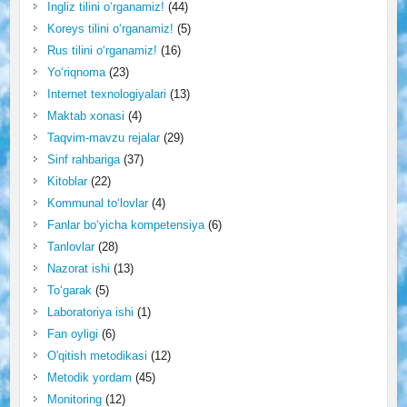
Ingliz tilini o‘rganamiz!
(44)
Koreys tilini o‘rganamiz!
(5)
Rus tilini o‘rganamiz!
(16)
Yo‘riqnoma
(23)
Internet texnologiyalari
(13)
Maktab xonasi
(4)
Taqvim-mavzu rejalar
(29)
Sinf rahbariga
(37)
Kitoblar
(22)
Kommunal to‘lovlar
(4)
Fanlar bo‘yicha kompetensiya
(6)
Tanlovlar
(28)
Nazorat ishi
(13)
To‘garak
(5)
Laboratoriya ishi
(1)
Fan oyligi
(6)
O'qitish metodikasi
(12)
Metodik yordam
(45)
Monitoring
(12)