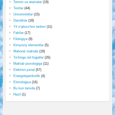
Termin va atamalar
(19)
Testlar
(44)
Universitetlar
(15)
Darsliklar
(18)
Yil o‘qituvchisi tanlovi
(11)
Faktlar
(17)
Filologiya
(9)
Kimyoviy elementlar
(5)
Mahorat maktabi
(18)
Ta’limga oid hujjatlar
(26)
Maktab psixologiga
(11)
Elektron jurnal
(57)
Energotejamkorlik
(4)
Etimologiya
(16)
Bu kun tarixda
(7)
Hazil
(1)