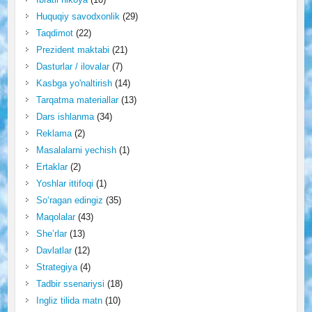
Huquqiy savodxonlik
(29)
Taqdimot
(22)
Prezident maktabi
(21)
Dasturlar / ilovalar
(7)
Kasbga yo'naltirish
(14)
Tarqatma materiallar
(13)
Dars ishlanma
(34)
Reklama
(2)
Masalalarni yechish
(1)
Ertaklar
(2)
Yoshlar ittifoqi
(1)
So‘ragan edingiz
(35)
Maqolalar
(43)
She’rlar
(13)
Davlatlar
(12)
Strategiya
(4)
Tadbir ssenariysi
(18)
Ingliz tilida matn
(10)