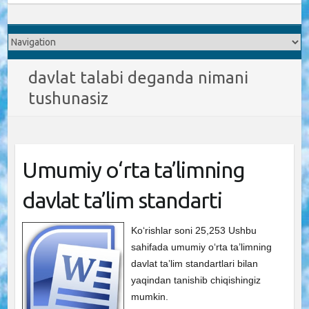
davlat talabi deganda nimani
tushunasiz
Umumiy o‘rta ta’limning
davlat ta’lim standarti
Ko‘rishlar soni 25,253 Ushbu
sahifada umumiy o‘rta ta’limning
davlat ta’lim standartlari bilan
yaqindan tanishib chiqishingiz
mumkin.