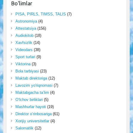
Bo‘limlar
PISA, PIRLS, TIMSS, TALIS
(7)
Astronomiya
(4)
Attestatsiya
(156)
Audiokitob
(18)
Xavfsizlik
(14)
Videodars
(38)
Sport turlari
(9)
Viktorina
(3)
Bola tarbiyasi
(23)
Maktab direktoriga
(12)
Lavozim yo'riqnomasi
(7)
Maktabgacha ta’lim
(4)
O‘lchov birliklari
(5)
Mashhurlar hayoti
(19)
Direktor o‘rinbosariga
(61)
Xorijiy universitetlar
(4)
Salomatlik
(12)