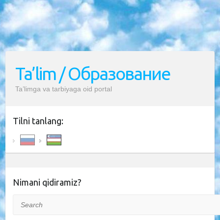
Ta’lim / Образование
Ta’limga va tarbiyaga oid portal
Tilni tanlang:
Nimani qidiramiz?
Search