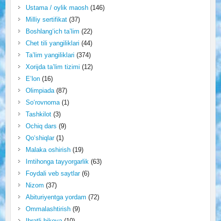
Ustama / oylik maosh
(146)
Milliy sertifikat
(37)
Boshlang‘ich ta’lim
(22)
Chet tili yangiliklari
(44)
Ta’lim yangiliklari
(374)
Xorijda ta’lim tizimi
(12)
E’lon
(16)
Olimpiada
(87)
So‘rovnoma
(1)
Tashkilot
(3)
Ochiq dars
(9)
Qo‘shiqlar
(1)
Malaka oshirish
(19)
Imtihonga tayyorgarlik
(63)
Foydali veb saytlar
(6)
Nizom
(37)
Abituriyentga yordam
(72)
Ommalashtirish
(9)
Ibratli hikoya
(10)