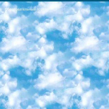
Образовательный портал
РЕСПУБЛИКА УЗБЕКИСТАН МИНИСТРЕРСТВО ДОШКОЛЬНОГО И ШКОЛЬНОГО ОБРАЗОВАНИЯ КОМАНДА в общеобразовательных учреждениях в 2023-2024 учебном году организация и проведение итоговой государственной аттестации обучающихся о Министра дошкольного и школьного образования Республики Узбекистан от 4 марта 2008 года (постановлением Минюста от 20 марта 2008 года № 1778 государственной регистрации) «Итоговое состояние учащихся общего среднего образования на основании положения об утверждении положения об аттестации общего среднего образования выпускной экзамен студентов в образовательных учреждениях в 2023-2024 учебном году В целях организации и прохождения аттестации приказываю: 1. Следующее: перечень предметов, по которым будет проводиться итоговая государственная аттестация и экзамен формы перевода согласно приложению 1; сертификаты международного образца, оценивающие уровень владения иностранными языками перечень согласно приложению 2; 2. Педагогический при специализированных образовательных учреждениях. научно-практический центр квалификации и международной оценки (Д.Давидова) 2024 г. До 25 марта: задания по предметам, по которым будет проводиться итоговая аттестация разработка и утверждение технических условий; итоговая аттестация на основании разработанного предметного задания разработка вопросов по предметам (устно и письменно), экзамен передача; общеобразовательные средние школы и специальные учебные заведения учащиеся выпускных классов школ и интернатов в агентской системе подготовка базы данных экзаменационных материалов и критериев оценки; перевод базы экзаменационных материалов на все языки обучения подать в Республиканский образовательный центр для изготовления; варианты экзаменов на основе разработанных контрольных материалов пусть будут поставлены задачи формирования. 3. Республиканский образовательный центр (Ш.Худайкулов) до 5 апреля 2024 года. до: база данных предоставленных экзаменационных материалов на все языки обучения перевод и экспертиза; для слепых, слабовидящих, глухих, слабослышащих и умственно отсталых детей учащиеся выпускных классов специализированных школ и школ-интернатов база данных экзаменационных материалов на всех преподаваемых языках подготовка критериев оценки; специализированные школы для умственно отсталых детей и технологии для учащихся выпускных классов школ-интернатов разработка соответствующих рекомендаций и критериев проведения ЕГЭ по естествознанию давать задания. 4. Педагогический при специализированных образовательных учреждениях. Научно-практический центр навыков и международной оценки (Д.Давидова), Республика образовательный центр (Худайкулов Ш.) итоговый государственный аттестационный экзамен ориентирован на творческое и логическое мышление при подготовке базы материалов учитывать введение заданий. 5. Следует отметить, что: сертификат государственного образца о знании общеобразовательного предмета и как минимум национальный уровень B1 по предметам на иностранных языках, указанным в Приложении 2. или международно признанный сертификат эквивалентного уровня студенты, изучающие определенный предмет, освобождаются от экзамена; по соответствующим предметам запланирована итоговая государственная аттестация за день до дня, путем жеребьевки Рабочей группой (в письменной форме по предметам, проводимым в форме) из числа сформированных вариантов выбрано 2 варианта; 2 выбранных варианта экзамена анонсированы на официальном сайте министерства и все выпускники по всей стране на основе этих вариантов проводит итоговую государственную аттестацию. 6. Государственное образование учащихся средних общеобразовательных учреждений. знания в соответствии с квалификационными требованиями, которые необходимо приобрести на основании стандартов итоговый (выпускной) контроль для 9 и 11 классов в целях тестирования Экзамены (далее – экзамены) состоят из предметов, перечисленных в приложении 1. будет сделано. 7. Экзамены пройдут с 26 мая по 15 июня 2024 г. (кроме науки физического воспитания). 8. Физическая для учащихся 9 классов общесредних образовательных учреждений. Экзамены по предмету «Образование, квалификация медицина» 1-6 мая 2024 года. сотрудники перевести под присмотр (с отклонениями в физическом или умственном развитии) специализированная школа для детей, школы-интернаты и со сколиозом школы-интернаты санаторного типа для больных детей исключены). 9. Он был слепым, слабовидящим и имел нарушения опорно-двигательного аппарата. экзамены в специализированных школах и интернатах для детей должны проводиться исходя из требований, предъявляемых к общеобразовательным учреждениям (физкультура кроме науки). 10. Специализированная школа для глухих и слабослышащих детей. и экзамены в интернатах и быть реализован в виде письменного теста по математике. 11. Специальность для умственно отсталых детей. Для 9 класса Родной язык и литературное письмо Государственный язык (язык обучения – узбекский). для неклассов) написано Математическое письмо Письменная/устная история Узбекистана Физическое воспитание практично Итоговый контроль Для 11 класса Написание родного языка и литературы (эссе) Математическое письмо Узбекский язык (обучение на узбекском языке) не посещающее общее среднее образование для учреждений)/Образовательное учреждение выбор письменный и устный Иностранный язык письменный/устный Письменная/устная история Узбекистана *По выбору студента:  Химия  Физика  Основы государственного права  География 10 бесплатных образовательных ресурсов - Мы составили подборку онлайн-проектов с интерактивными упражнениями, видеолекциями и статьями. Они помогут вам обрести новые и освежить старые знания бесплатно. 1. «ИНТУИТ» Старейшая образовательная площадка Рунета. Здесь вы найдёте сотни текстовых и видеокурсов на десятки различных тем — от программирования до психологии. Многие курсы подготовлены российскими университетами и крупными международными компаниями вроде Intel и Microsoft. Самостоятельное обучение бесплатное, но желающие могут оплатить услуги персональных наставников. 2. «Смартия» знакомит с актуальными профессиями и подсказывает, как им обучаться. Выбрав заинтересовавшую вас специальность — SMM-специалист, фотограф, веб-дизайнер или другую, — увидите список необходимых для неё умений. Чтобы вы могли освоить их самостоятельно, для каждого умения площадка отображает подборку ссылок на учебные материалы. Хотя «Смартия» ориентируется на русскоязычную аудиторию, часть контента всё же доступна только на английском. 3. «Лекторий Физтеха» Проект Московского физико-технического института (Физтеха). С его помощью вы можете смотреть онлайн серии лекций, записанные на видео в этом вузе. В числе доступных предметов — физика, биология, химия, информационные технологии и другие. К некоторым лекциям администрация ресурса прилагает готовые конспекты, которые можно скачивать в PDF-формате. 4. ITMOcourses Онлайн-площадка Санкт-Петербургского национального исследовательского университета информационных технологий, механики и оптики (ИТМО). Ресурс предоставляет свободный доступ к курсам, разработанным в этом вузе. Каталог материалов разбит на четыре категории: «Оптические системы и технологии», «Приборостроение и робототехника», «Информационные технологии» и «Биотехнологии». Курсы состоят из видеолекций, интерактивных демонстраций и заданий. 5. «КиберЛенинка» Электронная научная библиотека открытого доступа. Каталог площадки регулярно обрастает текстами статей из различных научных изданий. Сгруппированные по журналам и рубрикам публикации можно читать онлайн или скачивать целиком в PDF-формате. Проект нацелен на популяризацию науки за счёт открытого доступа к качественной информации. 6. «ПостНаука» На этом ресурсе публикуют подборки видеолекций, составленные экспертами из разных отраслей и объединённые общими темами. Среди них, к примеру, есть серии «Биоинформатика и геномика», «Культура средневековой Скандинавии» и Cinema Studies о теории кино. Каждая подборка лекций — логически связанная история, рассказанная экспертом от первого лица. Кроме того, на сайте появляются научно-образовательные статьи и тесты на разные темы. 7. «Newочём» Команда проекта «Newочём» отбирает самые интересные тексты из англоязычных СМИ и переводит те из них, за которые голосуют участники сообщества «ВКонтакте». По большей части это научно-популярные статьи. Редакторы придумывают лишь заголовки, в остальном содержание переводов соответствует оригиналам. Полные тексты можно читать прямо в социальной сети. 8. InternetUrok Онлайн-база материалов по основным дисциплинам школьной программы. Информация на сайте структурирована по классам, предметам и темам (урокам). Каждый урок состоит из видеолекций и конспектов. Есть также интерактивные тренажёры и тесты для закрепления пройденного материала. Даже если вы давно окончили школу, возможность повторить программу старших классов всегда может пригодиться. 9. Edutainme Ещё один ресурс об образовании. В отличие от Newtonew, как мне кажется, Edutainme больше ориентируется на представителей индустрии: педагогов, предпринимателей, разработчиков образовательных проектов. Но и любой, кто просто стремится к саморазвитию, найдёт на сайте много полезного и интересного для себя. Например, информацию о новых курсах и образовательных сервисах. 10. Newtonew Онлайн-медиа об образовании и обучении в широком смысле. Авторы Newtonew пишут об инструментах, заведениях, тактиках и стратегиях, которые помогают учить других и получать новые знания самостоятельно. На этой площадке вы найдёте новости, обзоры, аналитические мат