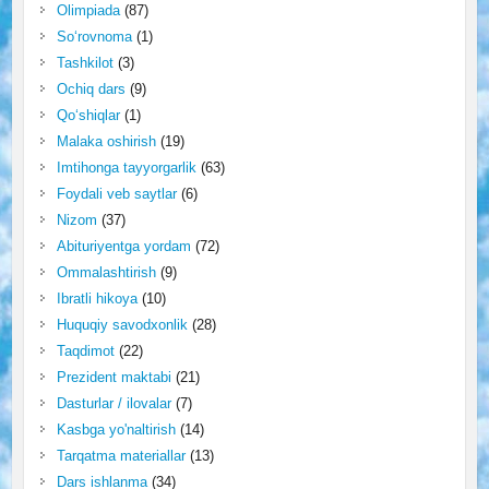
Olimpiada
(87)
So‘rovnoma
(1)
Tashkilot
(3)
Ochiq dars
(9)
Qo‘shiqlar
(1)
Malaka oshirish
(19)
Imtihonga tayyorgarlik
(63)
Foydali veb saytlar
(6)
Nizom
(37)
Abituriyentga yordam
(72)
Ommalashtirish
(9)
Ibratli hikoya
(10)
Huquqiy savodxonlik
(28)
Taqdimot
(22)
Prezident maktabi
(21)
Dasturlar / ilovalar
(7)
Kasbga yo'naltirish
(14)
Tarqatma materiallar
(13)
Dars ishlanma
(34)