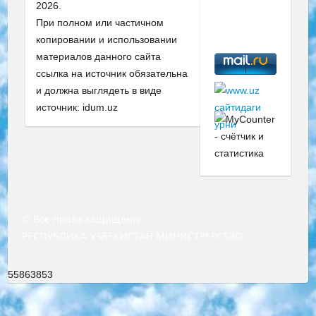
2026.
При полном или частичном
копировании и использовании
материалов данного сайта
ссылка на источник обязательна
и должна выглядеть в виде
источник: idum.uz
© Все права защищены
РЕСПУБЛИКА УЗБЕКИСТАН МИНИСТРЕРСТВО ДОШКОЛЬНОГО И ШКОЛЬНОГО ОБРАЗОВАНИЯ КОМАНДА в общеобразовательных учреждениях в 2023-2024 учебном году организация и проведение итоговой государственной аттестации обучающихся о Министра дошкольного и школьного образования Республики Узбекистан от 4 марта 2008 года (постановлением Минюста от 20 марта 2008 года № 1778 государственной регистрации) «Итоговое состояние учащихся общего среднего образования на основании положения об утверждении положения об аттестации общего среднего образования выпускной экзамен студентов в образовательных учреждениях в 2023-2024 учебном году В целях организации и прохождения аттестации приказываю: 1. Следующее: перечень предметов, по которым будет проводиться итоговая государственная аттестация и экзамен формы перевода согласно приложению 1; сертификаты международного образца, оценивающие уровень владения иностранными языками перечень согласно приложению 2; 2. Педагогический при специализированных образовательных учреждениях. научно-практический центр квалификации и международной оценки (Д.Давидова) 2024 г. До 25 марта: задания по предметам, по которым будет проводиться итоговая аттестация разработка и утверждение технических условий; итоговая аттестация на основании разработанного предметного задания разработка вопросов по предметам (устно и письменно), экзамен передача; общеобразовательные средние школы и специальные учебные заведения учащиеся выпускных классов школ и интернатов в агентской системе подготовка базы данных экзаменационных материалов и критериев оценки; перевод базы экзаменационных материалов на все языки обучения подать в Республиканский образовательный центр для изготовления; варианты экзаменов на основе разработанных контрольных материалов пусть будут поставлены задачи формирования. 3. Республиканский образовательный центр (Ш.Худайкулов) до 5 апреля 2024 года. до: база данных предоставленных экзаменационных материалов на все языки обучения перевод и экспертиза; для слепых, слабовидящих, глухих, слабослышащих и умственно отсталых детей учащиеся выпускных классов специализированных школ и школ-интернатов база данных экзаменационных материалов на всех преподаваемых языках подготовка критериев оценки; специализированные школы для умственно отсталых детей и технологии для учащихся выпускных классов школ-интернатов разработка соответствующих рекомендаций и критериев проведения ЕГЭ по естествознанию давать задания. 4. Педагогический при специализированных образовательных учреждениях. Научно-практический центр навыков и международной оценки (Д.Давидова), Республика образовательный центр (Худайкулов Ш.) итоговый государственный аттестационный экзамен ориентирован на творческое и логическое мышление при подготовке базы материалов учитывать введение заданий. 5. Следует отметить, что: сертификат государственного образца о знании общеобразовательного предмета и как минимум национальный уровень B1 по предметам на иностранных языках, указанным в Приложении 2. или международно признанный сертификат эквивалентного уровня студенты, изучающие определенный предмет, освобождаются от экзамена; по соответствующим предметам запланирована итоговая государственная аттестация за день до дня, путем жеребьевки Рабочей группой (в письменной форме по предметам, проводимым в форме) из числа сформированных вариантов выбрано 2 варианта; 2 выбранных варианта экзамена анонсированы на официальном сайте министерства и все выпускники по всей стране на основе этих вариантов проводит итоговую государственную аттестацию. 6. Государственное образование учащихся средних общеобразовательных учреждений. знания в соответствии с квалификационными требованиями, которые необходимо приобрести на основании стандартов итоговый (выпускной) контроль для 9 и 11 классов в целях тестирования Экзамены (далее – экзамены) состоят из предметов, перечисленных в приложении 1. будет сделано. 7. Экзамены пройдут с 26 мая по 15 июня 2024 г. (кроме науки физического воспитания). 8. Физическая для учащихся 9 классов общесредних образовательных учреждений. Экзамены по предмету «Образование, квалификация медицина» 1-6 мая 2024 года. сотрудники перевести под присмотр (с отклонениями в физическом или умственном развитии) специализированная школа для детей, школы-интернаты и со сколиозом школы-интернаты санаторного типа для больных детей исключены). 9. Он был слепым, слабовидящим и имел нарушения опорно-двигательного аппарата. экзамены в специализированных школах и интернатах для детей должны проводиться исходя из требований, предъявляемых к общеобразовательным учреждениям (физкультура кроме науки). 10. Специализированная школа для глухих и слабослышащих детей. и экзамены в интернатах и быть реализован в виде письменного теста по математике. 11. Специальность для умственно отсталых детей. Для 9 класса Родной язык и литературное письмо Государственный язык (язык обучения – узбекский). для неклассов) написано Математическое письмо Письменная/устная история Узбекистана Физическое воспитание практично Итоговый контроль Для 11 класса Написание родного языка и литературы (эссе) Математическое письмо Узбекский язык (обучение на узбекском языке) не посещающее общее среднее образование для учреждений)/Образовательное учреждение выбор письменный и устный Иностранный язык письменный/устный Письменная/устная история Узбекистана *По выбору студента:  Химия  Физика  Основы государственного права  География 10 бесплатных образовательных ресурсов - Мы составили подборку онлайн-проектов с интерактивными упражнениями, видеолекциями и статьями. Они помогут вам обрести новые и освежить старые знания бесплатно. 1. «ИНТУИТ» Старейшая образовательная площадка Рунета. Здесь вы найдёте сотни текстовых и видеокурсов на десятки различных тем — от программирования до психологии. Многие курсы подготовлены российскими университетами и крупными международными компаниями вроде Intel и Microsoft. Самостоятельное обучение бесплатное, но желающие могут оплатить услуги персональных наставников. 2. «Смартия» знакомит с актуальными профессиями и подсказывает, как им обучаться. Выбрав заинтересовавшую вас специальность — SMM-специалист, фотограф, веб-дизайнер или другую, — увидите список необходимых для неё умений. Чтобы вы могли освоить их самостоятельно, для каждого умения площадка отображает подборку ссылок на учебные материалы. Хотя «Смартия» ориентируется на русскоязычную аудиторию, часть контента всё же доступна только на английском. 3. «Лекторий Физтеха» Проект Московского физико-технического института (Физтеха). С его помощью вы можете смотреть онлайн серии лекций, записанные на видео в этом вузе. В числе доступных предметов — физика, биология, химия, информационные технологии и другие. К некоторым лекциям администрация ресурса прилагает готовые конспекты, которые можно скачивать в PDF-формате. 4. ITMOcourses Онлайн-площадка Санкт-Петербургского национального исследовательского университета информационных технологий, механики и оптики (ИТМО). Ресурс предоставляет свободный доступ к курсам, разработанным в этом вузе. Каталог материалов разбит на четыре категории: «Оптические системы и технологии», «Приборостроение и робототехника», «Информационные технологии» и «Биотехнологии». Курсы состоят из видеолекций, интерактивных демонстраций и заданий. 5. «КиберЛенинка» Электронная научная библиотека открытого доступа. Каталог площадки регулярно обрастает текстами статей из различных научных изданий. Сгруппированные по журналам и рубрикам публикации можно читать онлайн или скачивать целиком в PDF-формате. Проект нацелен на популяризацию науки за счёт открытого доступа к качественной информации. 6. «ПостНаука» На этом ресурсе публикуют подборки видеолекций, составленные экспертами из разных отраслей и объединённые общими темами. Среди них, к примеру, есть серии «Биоинформатика и геномика», «Культура средневековой Скандинавии» и Cinema Studies о теории кино. Каждая подборка лекций — логически связанная история, рассказанная экспертом от первого лица. Кроме того, на сайте появляются научно-образовательные статьи и тесты на разные темы. 7. «Newочём» Команда проекта «Newочём» отбирает самые интересные тексты из англоязычных СМИ и переводит те из них, за которые голосуют участники сообщества «ВКонтакте». По большей части это научно-популярные статьи. Редакторы придумывают лишь заголовки, в остальном содержание переводов соответствует оригиналам. Полные тексты можно читать прямо в социальной сети. 8. InternetUrok Онлайн-база материалов по основным дисциплинам школьной программы. Информация на сайте структурирована по классам, предметам и темам (урокам). Каждый урок состоит из видеолекций и конспектов. Есть также интерактивные тренажёры и тесты для закрепления пройденного материала. Даже если вы давно окончили школу, возможность повторить программу старших классов всегда может пригодиться. 9. Edutainme Ещё один ресурс об образовании. В отличие от Newtonew, как мне кажется, Edutainme больше ориентируется на представителей индустрии: педагогов, предпринимателей, разработчиков образовательных проектов. Но и любой, кто просто стремится к саморазвитию, найдёт на сайте много полезного и интересного для себя. Например, информацию о новых курсах и образовательных сервисах. 10. Newtonew Онлайн-медиа об образовании и обучении в широком смысле. Авторы Newtonew пишут об инструментах, заведениях, тактиках и стратегиях, которые помогают учить других и получать новые знания самостоятельно. На этой площадке вы найдёте новости, обзоры, аналитические мате
55863853