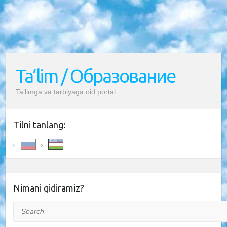
Ta’lim / Образование
Ta’limga va tarbiyaga oid portal
Tilni tanlang:
Nimani qidiramiz?
Search