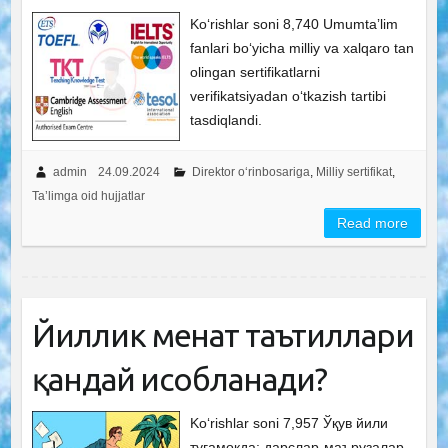
Ko‘rishlar soni 8,740 Umumtaʼlim
fanlari boʻyicha milliy va xalqaro tan
olingan sertifikatlarni
verifikatsiyadan oʻtkazish tartibi
tasdiqlandi.
admin
24.09.2024
Direktor o‘rinbosariga
,
Milliy sertifikat
,
Ta’limga oid hujjatlar
Read more
Йиллик меҳнат таътиллари
қандай ҳисобланади?
Ko‘rishlar soni 7,957 Ўқув йили
тугамоқда: дарслар-маърузалар-