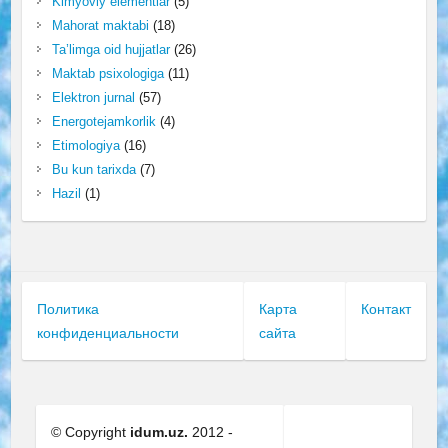
Kimyoviy elementlar
(5)
Mahorat maktabi
(18)
Ta’limga oid hujjatlar
(26)
Maktab psixologiga
(11)
Elektron jurnal
(57)
Energotejamkorlik
(4)
Etimologiya
(16)
Bu kun tarixda
(7)
Hazil
(1)
Политика
Карта
Контакт
конфиденциальности
сайта
© Copyright
idum.uz.
2012 -