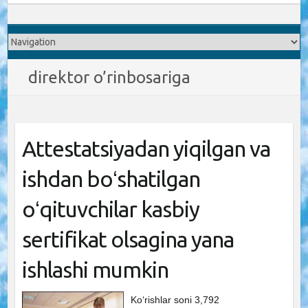
direktor o’rinbosariga
Attestatsiyadan yiqilgan va
ishdan boʻshatilgan
oʻqituvchilar kasbiy
sertifikat olsagina yana
ishlashi mumkin
Ko‘rishlar soni 3,792