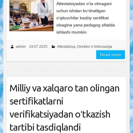
Attestatsiyadan oʻta olmagani
uchun ishdan boʻshatilgan
oʻqituvchilar kasbiy sertifikat
olsagina yana pedagog sifatida
ishlashi mumkin.
admin
19.07.2025
Attestatsiya
,
Direktor o‘rinbosariga
Read more
Milliy va xalqaro tan olingan
sertifikatlarni
verifikatsiyadan oʻtkazish
tartibi tasdiqlandi