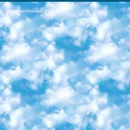
Образовательный портал
РЕСПУБЛИКА УЗБЕКИСТАН МИНИСТРЕРСТВО ДОШКОЛЬНОГО И ШКОЛЬНОГО ОБРАЗОВАНИЯ КОМАНДА в общеобразовательных учреждениях в 2023-2024 учебном году организация и проведение итоговой государственной аттестации обучающихся о Министра дошкольного и школьного образования Республики Узбекистан от 4 марта 2008 года (постановлением Минюста от 20 марта 2008 года № 1778 государственной регистрации) «Итоговое состояние учащихся общего среднего образования на основании положения об утверждении положения об аттестации общего среднего образования выпускной экзамен студентов в образовательных учреждениях в 2023-2024 учебном году В целях организации и прохождения аттестации приказываю: 1. Следующее: перечень предметов, по которым будет проводиться итоговая государственная аттестация и экзамен формы перевода согласно приложению 1; сертификаты международного образца, оценивающие уровень владения иностранными языками перечень согласно приложению 2; 2. Педагогический при специализированных образовательных учреждениях. научно-практический центр квалификации и международной оценки (Д.Давидова) 2024 г. До 25 марта: задания по предметам, по которым будет проводиться итоговая аттестация разработка и утверждение технических условий; итоговая аттестация на основании разработанного предметного задания разработка вопросов по предметам (устно и письменно), экзамен передача; общеобразовательные средние школы и специальные учебные заведения учащиеся выпускных классов школ и интернатов в агентской системе подготовка базы данных экзаменационных материалов и критериев оценки; перевод базы экзаменационных материалов на все языки обучения подать в Республиканский образовательный центр для изготовления; варианты экзаменов на основе разработанных контрольных материалов пусть будут поставлены задачи формирования. 3. Республиканский образовательный центр (Ш.Худайкулов) до 5 апреля 2024 года. до: база данных предоставленных экзаменационных материалов на все языки обучения перевод и экспертиза; для слепых, слабовидящих, глухих, слабослышащих и умственно отсталых детей учащиеся выпускных классов специализированных школ и школ-интернатов база данных экзаменационных материалов на всех преподаваемых языках подготовка критериев оценки; специализированные школы для умственно отсталых детей и технологии для учащихся выпускных классов школ-интернатов разработка соответствующих рекомендаций и критериев проведения ЕГЭ по естествознанию давать задания. 4. Педагогический при специализированных образовательных учреждениях. Научно-практический центр навыков и международной оценки (Д.Давидова), Республика образовательный центр (Худайкулов Ш.) итоговый государственный аттестационный экзамен ориентирован на творческое и логическое мышление при подготовке базы материалов учитывать введение заданий. 5. Следует отметить, что: сертификат государственного образца о знании общеобразовательного предмета и как минимум национальный уровень B1 по предметам на иностранных языках, указанным в Приложении 2. или международно признанный сертификат эквивалентного уровня студенты, изучающие определенный предмет, освобождаются от экзамена; по соответствующим предметам запланирована итоговая государственная аттестация за день до дня, путем жеребьевки Рабочей группой (в письменной форме по предметам, проводимым в форме) из числа сформированных вариантов выбрано 2 варианта; 2 выбранных варианта экзамена анонсированы на официальном сайте министерства и все выпускники по всей стране на основе этих вариантов проводит итоговую государственную аттестацию. 6. Государственное образование учащихся средних общеобразовательных учреждений. знания в соответствии с квалификационными требованиями, которые необходимо приобрести на основании стандартов итоговый (выпускной) контроль для 9 и 11 классов в целях тестирования Экзамены (далее – экзамены) состоят из предметов, перечисленных в приложении 1. будет сделано. 7. Экзамены пройдут с 26 мая по 15 июня 2024 г. (кроме науки физического воспитания). 8. Физическая для учащихся 9 классов общесредних образовательных учреждений. Экзамены по предмету «Образование, квалификация медицина» 1-6 мая 2024 года. сотрудники перевести под присмотр (с отклонениями в физическом или умственном развитии) специализированная школа для детей, школы-интернаты и со сколиозом школы-интернаты санаторного типа для больных детей исключены). 9. Он был слепым, слабовидящим и имел нарушения опорно-двигательного аппарата. экзамены в специализированных школах и интернатах для детей должны проводиться исходя из требований, предъявляемых к общеобразовательным учреждениям (физкультура кроме науки). 10. Специализированная школа для глухих и слабослышащих детей. и экзамены в интернатах и быть реализован в виде письменного теста по математике. 11. Специальность для умственно отсталых детей. Для 9 класса Родной язык и литературное письмо Государственный язык (язык обучения – узбекский). для неклассов) написано Математическое письмо Письменная/устная история Узбекистана Физическое воспитание практично Итоговый контроль Для 11 класса Написание родного языка и литературы (эссе) Математическое письмо Узбекский язык (обучение на узбекском языке) не посещающее общее среднее образование для учреждений)/Образовательное учреждение выбор письменный и устный Иностранный язык письменный/устный Письменная/устная история Узбекистана *По выбору студента:  Химия  Физика  Основы государственного права  География 10 бесплатных образовательных ресурсов - Мы составили подборку онлайн-проектов с интерактивными упражнениями, видеолекциями и статьями. Они помогут вам обрести новые и освежить старые знания бесплатно. 1. «ИНТУИТ» Старейшая образовательная площадка Рунета. Здесь вы найдёте сотни текстовых и видеокурсов на десятки различных тем — от программирования до психологии. Многие курсы подготовлены российскими университетами и крупными международными компаниями вроде Intel и Microsoft. Самостоятельное обучение бесплатное, но желающие могут оплатить услуги персональных наставников. 2. «Смартия» знакомит с актуальными профессиями и подсказывает, как им обучаться. Выбрав заинтересовавшую вас специальность — SMM-специалист, фотограф, веб-дизайнер или другую, — увидите список необходимых для неё умений. Чтобы вы могли освоить их самостоятельно, для каждого умения площадка отображает подборку ссылок на учебные материалы. Хотя «Смартия» ориентируется на русскоязычную аудиторию, часть контента всё же доступна только на английском. 3. «Лекторий Физтеха» Проект Московского физико-технического института (Физтеха). С его помощью вы можете смотреть онлайн серии лекций, записанные на видео в этом вузе. В числе доступных предметов — физика, биология, химия, информационные технологии и другие. К некоторым лекциям администрация ресурса прилагает готовые конспекты, которые можно скачивать в PDF-формате. 4. ITMOcourses Онлайн-площадка Санкт-Петербургского национального исследовательского университета информационных технологий, механики и оптики (ИТМО). Ресурс предоставляет свободный доступ к курсам, разработанным в этом вузе. Каталог материалов разбит на четыре категории: «Оптические системы и технологии», «Приборостроение и робототехника», «Информационные технологии» и «Биотехнологии». Курсы состоят из видеолекций, интерактивных демонстраций и заданий. 5. «КиберЛенинка» Электронная научная библиотека открытого доступа. Каталог площадки регулярно обрастает текстами статей из различных научных изданий. Сгруппированные по журналам и рубрикам публикации можно читать онлайн или скачивать целиком в PDF-формате. Проект нацелен на популяризацию науки за счёт открытого доступа к качественной информации. 6. «ПостНаука» На этом ресурсе публикуют подборки видеолекций, составленные экспертами из разных отраслей и объединённые общими темами. Среди них, к примеру, есть серии «Биоинформатика и геномика», «Культура средневековой Скандинавии» и Cinema Studies о теории кино. Каждая подборка лекций — логически связанная история, рассказанная экспертом от первого лица. Кроме того, на сайте появляются научно-образовательные статьи и тесты на разные темы. 7. «Newочём» Команда проекта «Newочём» отбирает самые интересные тексты из англоязычных СМИ и переводит те из них, за которые голосуют участники сообщества «ВКонтакте». По большей части это научно-популярные статьи. Редакторы придумывают лишь заголовки, в остальном содержание переводов соответствует оригиналам. Полные тексты можно читать прямо в социальной сети. 8. InternetUrok Онлайн-база материалов по основным дисциплинам школьной программы. Информация на сайте структурирована по классам, предметам и темам (урокам). Каждый урок состоит из видеолекций и конспектов. Есть также интерактивные тренажёры и тесты для закрепления пройденного материала. Даже если вы давно окончили школу, возможность повторить программу старших классов всегда может пригодиться. 9. Edutainme Ещё один ресурс об образовании. В отличие от Newtonew, как мне кажется, Edutainme больше ориентируется на представителей индустрии: педагогов, предпринимателей, разработчиков образовательных проектов. Но и любой, кто просто стремится к саморазвитию, найдёт на сайте много полезного и интересного для себя. Например, информацию о новых курсах и образовательных сервисах. 10. Newtonew Онлайн-медиа об образовании и обучении в широком смысле. Авторы Newtonew пишут об инструментах, заведениях, тактиках и стратегиях, которые помогают учить других и получать новые знания самостоятельно. На этой площадке вы найдёте новости, обзоры, аналитические мат