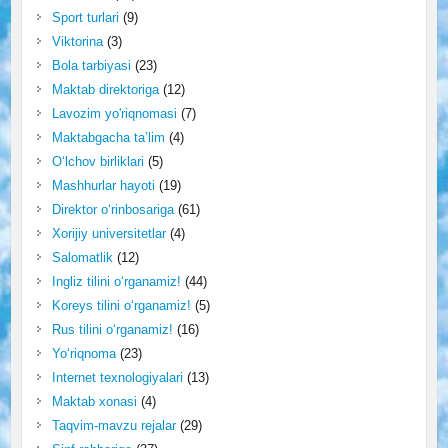
Sport turlari
(9)
Viktorina
(3)
Bola tarbiyasi
(23)
Maktab direktoriga
(12)
Lavozim yo'riqnomasi
(7)
Maktabgacha ta’lim
(4)
O‘lchov birliklari
(5)
Mashhurlar hayoti
(19)
Direktor o‘rinbosariga
(61)
Xorijiy universitetlar
(4)
Salomatlik
(12)
Ingliz tilini o‘rganamiz!
(44)
Koreys tilini o‘rganamiz!
(5)
Rus tilini o‘rganamiz!
(16)
Yo‘riqnoma
(23)
Internet texnologiyalari
(13)
Maktab xonasi
(4)
Taqvim-mavzu rejalar
(29)