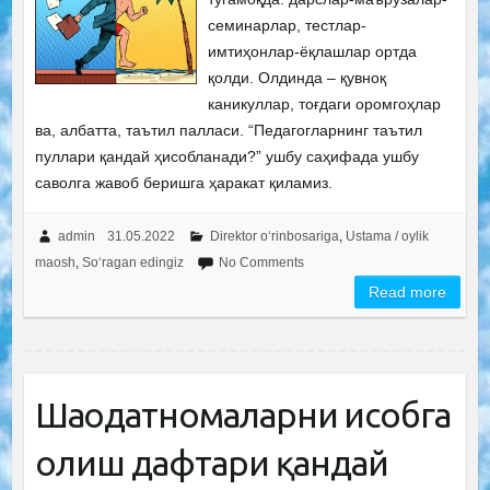
семинарлар, тестлар-
имтиҳонлар-ёқлашлар ортда
қолди. Олдинда – қувноқ
каникуллар, тоғдаги оромгоҳлар
ва, албатта, таътил палласи. “Педагогларнинг таътил
пуллари қандай ҳисобланади?” ушбу саҳифада ушбу
саволга жавоб беришга ҳаракат қиламиз.
admin
31.05.2022
Direktor o‘rinbosariga
,
Ustama / oylik
maosh
,
So‘ragan edingiz
No Comments
Read more
Шаҳодатномаларни ҳисобга
олиш дафтари қандай