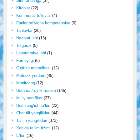
Sinf rahbariga
(37)
Kitoblar
(22)
Kommunal to‘lovlar
(4)
Fanlar bo‘yicha kompetensiya
(6)
Tanlovlar
(28)
Nazorat ishi
(13)
To‘garak
(5)
Laboratoriya ishi
(1)
Fan oyligi
(6)
O'qitish metodikasi
(12)
Metodik yordam
(45)
Monitoring
(12)
Ustama / oylik maosh
(146)
Milliy sertifikat
(37)
Boshlang‘ich ta’lim
(22)
Chet tili yangiliklari
(44)
Ta’lim yangiliklari
(373)
Xorijda ta’lim tizimi
(12)
E’lon
(16)