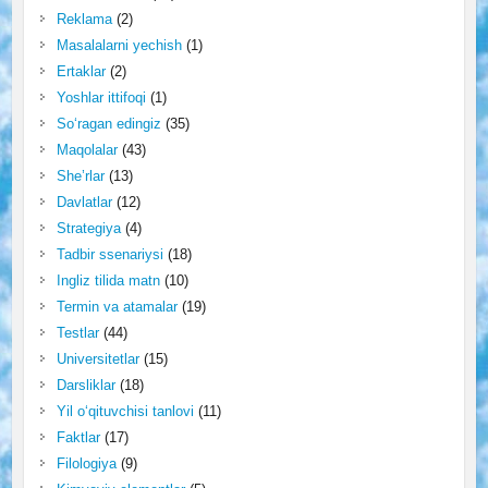
Reklama
(2)
Masalalarni yechish
(1)
Ertaklar
(2)
Yoshlar ittifoqi
(1)
So‘ragan edingiz
(35)
Maqolalar
(43)
She’rlar
(13)
Davlatlar
(12)
Strategiya
(4)
Tadbir ssenariysi
(18)
Ingliz tilida matn
(10)
Termin va atamalar
(19)
Testlar
(44)
Universitetlar
(15)
Darsliklar
(18)
Yil o‘qituvchisi tanlovi
(11)
Faktlar
(17)
Filologiya
(9)