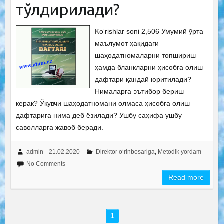
тўлдирилади?
Ko‘rishlar soni 2,506 Умумий ўрта
маълумот ҳақидаги
шаҳодатномаларни топшириш
ҳамда бланкларни ҳисобга олиш
дафтари қандай юритилади?
Нималарга эътибор бериш
керак? Ўқувчи шаҳодатномани олмаса ҳисобга олиш
дафтарига нима деб ёзилади? Ушбу саҳифа ушбу
саволларга жавоб беради.
admin
21.02.2020
Direktor o‘rinbosariga
,
Metodik yordam
No Comments
Read more
1