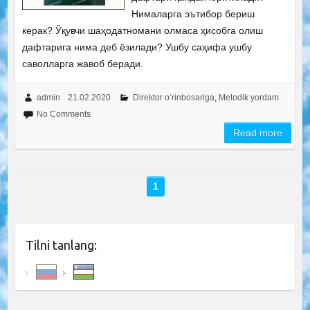
Нималарга эътибор бериш
керак? Ўқувчи шаҳодатномани олмаса ҳисобга олиш
дафтарига нима деб ёзилади? Ушбу саҳифа ушбу
саволларга жавоб беради.
admin
21.02.2020
Direktor o‘rinbosariga
,
Metodik yordam
No Comments
Read more
1
Tilni tanlang: