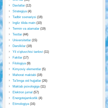
Davlatlar
(12)
Strategiya
(4)
Tadbir ssenariysi
(18)
Ingliz tilida matn
(10)
Termin va atamalar
(19)
Testlar
(44)
Universitetlar
(15)
Darsliklar
(18)
Yil o‘qituvchisi tanlovi
(11)
Faktlar
(17)
Filologiya
(9)
Kimyoviy elementlar
(5)
Mahorat maktabi
(18)
Ta’limga oid hujjatlar
(26)
Maktab psixologiga
(11)
Elektron jurnal
(57)
Energotejamkorlik
(4)
Etimologiya
(16)