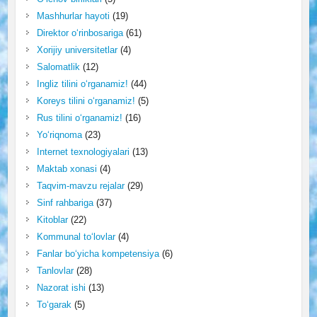
Mashhurlar hayoti
(19)
Direktor o‘rinbosariga
(61)
Xorijiy universitetlar
(4)
Salomatlik
(12)
Ingliz tilini o‘rganamiz!
(44)
Koreys tilini o‘rganamiz!
(5)
Rus tilini o‘rganamiz!
(16)
Yo‘riqnoma
(23)
Internet texnologiyalari
(13)
Maktab xonasi
(4)
Taqvim-mavzu rejalar
(29)
Sinf rahbariga
(37)
Kitoblar
(22)
Kommunal to‘lovlar
(4)
Fanlar bo‘yicha kompetensiya
(6)
Tanlovlar
(28)
Nazorat ishi
(13)
To‘garak
(5)