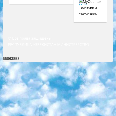
© Все права защищены
РЕСПУБЛИКА УЗБЕКИСТАН МИНИСТРЕРСТВО ДОШКОЛЬНОГО И ШКОЛЬНОГО ОБРАЗОВАНИЯ КОМАНДА в общеобразовательных учреждениях в 2023-2024 учебном году организация и проведение итоговой государственной аттестации обучающихся о Министра дошкольного и школьного образования Республики Узбекистан от 4 марта 2008 года (постановлением Минюста от 20 марта 2008 года № 1778 государственной регистрации) «Итоговое состояние учащихся общего среднего образования на основании положения об утверждении положения об аттестации общего среднего образования выпускной экзамен студентов в образовательных учреждениях в 2023-2024 учебном году В целях организации и прохождения аттестации приказываю: 1. Следующее: перечень предметов, по которым будет проводиться итоговая государственная аттестация и экзамен формы перевода согласно приложению 1; сертификаты международного образца, оценивающие уровень владения иностранными языками перечень согласно приложению 2; 2. Педагогический при специализированных образовательных учреждениях. научно-практический центр квалификации и международной оценки (Д.Давидова) 2024 г. До 25 марта: задания по предметам, по которым будет проводиться итоговая аттестация разработка и утверждение технических условий; итоговая аттестация на основании разработанного предметного задания разработка вопросов по предметам (устно и письменно), экзамен передача; общеобразовательные средние школы и специальные учебные заведения учащиеся выпускных классов школ и интернатов в агентской системе подготовка базы данных экзаменационных материалов и критериев оценки; перевод базы экзаменационных материалов на все языки обучения подать в Республиканский образовательный центр для изготовления; варианты экзаменов на основе разработанных контрольных материалов пусть будут поставлены задачи формирования. 3. Республиканский образовательный центр (Ш.Худайкулов) до 5 апреля 2024 года. до: база данных предоставленных экзаменационных материалов на все языки обучения перевод и экспертиза; для слепых, слабовидящих, глухих, слабослышащих и умственно отсталых детей учащиеся выпускных классов специализированных школ и школ-интернатов база данных экзаменационных материалов на всех преподаваемых языках подготовка критериев оценки; специализированные школы для умственно отсталых детей и технологии для учащихся выпускных классов школ-интернатов разработка соответствующих рекомендаций и критериев проведения ЕГЭ по естествознанию давать задания. 4. Педагогический при специализированных образовательных учреждениях. Научно-практический центр навыков и международной оценки (Д.Давидова), Республика образовательный центр (Худайкулов Ш.) итоговый государственный аттестационный экзамен ориентирован на творческое и логическое мышление при подготовке базы материалов учитывать введение заданий. 5. Следует отметить, что: сертификат государственного образца о знании общеобразовательного предмета и как минимум национальный уровень B1 по предметам на иностранных языках, указанным в Приложении 2. или международно признанный сертификат эквивалентного уровня студенты, изучающие определенный предмет, освобождаются от экзамена; по соответствующим предметам запланирована итоговая государственная аттестация за день до дня, путем жеребьевки Рабочей группой (в письменной форме по предметам, проводимым в форме) из числа сформированных вариантов выбрано 2 варианта; 2 выбранных варианта экзамена анонсированы на официальном сайте министерства и все выпускники по всей стране на основе этих вариантов проводит итоговую государственную аттестацию. 6. Государственное образование учащихся средних общеобразовательных учреждений. знания в соответствии с квалификационными требованиями, которые необходимо приобрести на основании стандартов итоговый (выпускной) контроль для 9 и 11 классов в целях тестирования Экзамены (далее – экзамены) состоят из предметов, перечисленных в приложении 1. будет сделано. 7. Экзамены пройдут с 26 мая по 15 июня 2024 г. (кроме науки физического воспитания). 8. Физическая для учащихся 9 классов общесредних образовательных учреждений. Экзамены по предмету «Образование, квалификация медицина» 1-6 мая 2024 года. сотрудники перевести под присмотр (с отклонениями в физическом или умственном развитии) специализированная школа для детей, школы-интернаты и со сколиозом школы-интернаты санаторного типа для больных детей исключены). 9. Он был слепым, слабовидящим и имел нарушения опорно-двигательного аппарата. экзамены в специализированных школах и интернатах для детей должны проводиться исходя из требований, предъявляемых к общеобразовательным учреждениям (физкультура кроме науки). 10. Специализированная школа для глухих и слабослышащих детей. и экзамены в интернатах и быть реализован в виде письменного теста по математике. 11. Специальность для умственно отсталых детей. Для 9 класса Родной язык и литературное письмо Государственный язык (язык обучения – узбекский). для неклассов) написано Математическое письмо Письменная/устная история Узбекистана Физическое воспитание практично Итоговый контроль Для 11 класса Написание родного языка и литературы (эссе) Математическое письмо Узбекский язык (обучение на узбекском языке) не посещающее общее среднее образование для учреждений)/Образовательное учреждение выбор письменный и устный Иностранный язык письменный/устный Письменная/устная история Узбекистана *По выбору студента:  Химия  Физика  Основы государственного права  География 10 бесплатных образовательных ресурсов - Мы составили подборку онлайн-проектов с интерактивными упражнениями, видеолекциями и статьями. Они помогут вам обрести новые и освежить старые знания бесплатно. 1. «ИНТУИТ» Старейшая образовательная площадка Рунета. Здесь вы найдёте сотни текстовых и видеокурсов на десятки различных тем — от программирования до психологии. Многие курсы подготовлены российскими университетами и крупными международными компаниями вроде Intel и Microsoft. Самостоятельное обучение бесплатное, но желающие могут оплатить услуги персональных наставников. 2. «Смартия» знакомит с актуальными профессиями и подсказывает, как им обучаться. Выбрав заинтересовавшую вас специальность — SMM-специалист, фотограф, веб-дизайнер или другую, — увидите список необходимых для неё умений. Чтобы вы могли освоить их самостоятельно, для каждого умения площадка отображает подборку ссылок на учебные материалы. Хотя «Смартия» ориентируется на русскоязычную аудиторию, часть контента всё же доступна только на английском. 3. «Лекторий Физтеха» Проект Московского физико-технического института (Физтеха). С его помощью вы можете смотреть онлайн серии лекций, записанные на видео в этом вузе. В числе доступных предметов — физика, биология, химия, информационные технологии и другие. К некоторым лекциям администрация ресурса прилагает готовые конспекты, которые можно скачивать в PDF-формате. 4. ITMOcourses Онлайн-площадка Санкт-Петербургского национального исследовательского университета информационных технологий, механики и оптики (ИТМО). Ресурс предоставляет свободный доступ к курсам, разработанным в этом вузе. Каталог материалов разбит на четыре категории: «Оптические системы и технологии», «Приборостроение и робототехника», «Информационные технологии» и «Биотехнологии». Курсы состоят из видеолекций, интерактивных демонстраций и заданий. 5. «КиберЛенинка» Электронная научная библиотека открытого доступа. Каталог площадки регулярно обрастает текстами статей из различных научных изданий. Сгруппированные по журналам и рубрикам публикации можно читать онлайн или скачивать целиком в PDF-формате. Проект нацелен на популяризацию науки за счёт открытого доступа к качественной информации. 6. «ПостНаука» На этом ресурсе публикуют подборки видеолекций, составленные экспертами из разных отраслей и объединённые общими темами. Среди них, к примеру, есть серии «Биоинформатика и геномика», «Культура средневековой Скандинавии» и Cinema Studies о теории кино. Каждая подборка лекций — логически связанная история, рассказанная экспертом от первого лица. Кроме того, на сайте появляются научно-образовательные статьи и тесты на разные темы. 7. «Newочём» Команда проекта «Newочём» отбирает самые интересные тексты из англоязычных СМИ и переводит те из них, за которые голосуют участники сообщества «ВКонтакте». По большей части это научно-популярные статьи. Редакторы придумывают лишь заголовки, в остальном содержание переводов соответствует оригиналам. Полные тексты можно читать прямо в социальной сети. 8. InternetUrok Онлайн-база материалов по основным дисциплинам школьной программы. Информация на сайте структурирована по классам, предметам и темам (урокам). Каждый урок состоит из видеолекций и конспектов. Есть также интерактивные тренажёры и тесты для закрепления пройденного материала. Даже если вы давно окончили школу, возможность повторить программу старших классов всегда может пригодиться. 9. Edutainme Ещё один ресурс об образовании. В отличие от Newtonew, как мне кажется, Edutainme больше ориентируется на представителей индустрии: педагогов, предпринимателей, разработчиков образовательных проектов. Но и любой, кто просто стремится к саморазвитию, найдёт на сайте много полезного и интересного для себя. Например, информацию о новых курсах и образовательных сервисах. 10. Newtonew Онлайн-медиа об образовании и обучении в широком смысле. Авторы Newtonew пишут об инструментах, заведениях, тактиках и стратегиях, которые помогают учить других и получать новые знания самостоятельно. На этой площадке вы найдёте новости, обзоры, аналитические мате
55863853