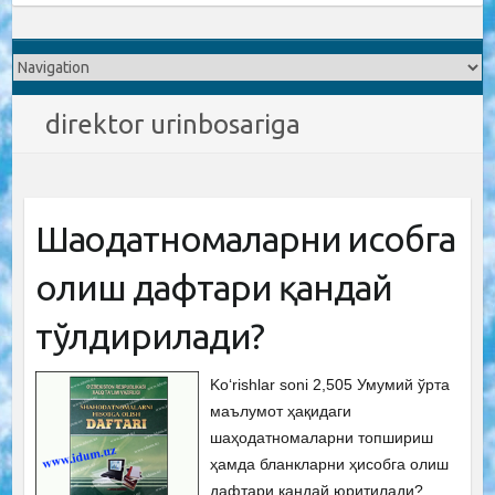
direktor urinbosariga
Шаҳодатномаларни ҳисобга
олиш дафтари қандай
тўлдирилади?
Ko‘rishlar soni 2,505 Умумий ўрта
маълумот ҳақидаги
шаҳодатномаларни топшириш
ҳамда бланкларни ҳисобга олиш
дафтари қандай юритилади?