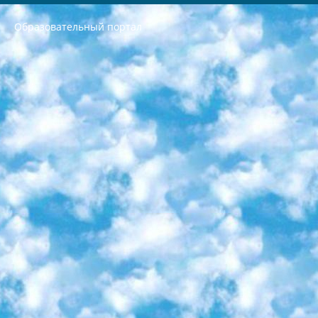
Образовательный портал
РЕСПУБЛИКА УЗБЕКИСТАН МИНИСТРЕРСТВО ДОШКОЛЬНОГО И ШКОЛЬНОГО ОБРАЗОВАНИЯ КОМАНДА в общеобразовательных учреждениях в 2023-2024 учебном году организация и проведение итоговой государственной аттестации обучающихся о Министра дошкольного и школьного образования Республики Узбекистан от 4 марта 2008 года (постановлением Минюста от 20 марта 2008 года № 1778 государственной регистрации) «Итоговое состояние учащихся общего среднего образования на основании положения об утверждении положения об аттестации общего среднего образования выпускной экзамен студентов в образовательных учреждениях в 2023-2024 учебном году В целях организации и прохождения аттестации приказываю: 1. Следующее: перечень предметов, по которым будет проводиться итоговая государственная аттестация и экзамен формы перевода согласно приложению 1; сертификаты международного образца, оценивающие уровень владения иностранными языками перечень согласно приложению 2; 2. Педагогический при специализированных образовательных учреждениях. научно-практический центр квалификации и международной оценки (Д.Давидова) 2024 г. До 25 марта: задания по предметам, по которым будет проводиться итоговая аттестация разработка и утверждение технических условий; итоговая аттестация на основании разработанного предметного задания разработка вопросов по предметам (устно и письменно), экзамен передача; общеобразовательные средние школы и специальные учебные заведения учащиеся выпускных классов школ и интернатов в агентской системе подготовка базы данных экзаменационных материалов и критериев оценки; перевод базы экзаменационных материалов на все языки обучения подать в Республиканский образовательный центр для изготовления; варианты экзаменов на основе разработанных контрольных материалов пусть будут поставлены задачи формирования. 3. Республиканский образовательный центр (Ш.Худайкулов) до 5 апреля 2024 года. до: база данных предоставленных экзаменационных материалов на все языки обучения перевод и экспертиза; для слепых, слабовидящих, глухих, слабослышащих и умственно отсталых детей учащиеся выпускных классов специализированных школ и школ-интернатов база данных экзаменационных материалов на всех преподаваемых языках подготовка критериев оценки; специализированные школы для умственно отсталых детей и технологии для учащихся выпускных классов школ-интернатов разработка соответствующих рекомендаций и критериев проведения ЕГЭ по естествознанию давать задания. 4. Педагогический при специализированных образовательных учреждениях. Научно-практический центр навыков и международной оценки (Д.Давидова), Республика образовательный центр (Худайкулов Ш.) итоговый государственный аттестационный экзамен ориентирован на творческое и логическое мышление при подготовке базы материалов учитывать введение заданий. 5. Следует отметить, что: сертификат государственного образца о знании общеобразовательного предмета и как минимум национальный уровень B1 по предметам на иностранных языках, указанным в Приложении 2. или международно признанный сертификат эквивалентного уровня студенты, изучающие определенный предмет, освобождаются от экзамена; по соответствующим предметам запланирована итоговая государственная аттестация за день до дня, путем жеребьевки Рабочей группой (в письменной форме по предметам, проводимым в форме) из числа сформированных вариантов выбрано 2 варианта; 2 выбранных варианта экзамена анонсированы на официальном сайте министерства и все выпускники по всей стране на основе этих вариантов проводит итоговую государственную аттестацию. 6. Государственное образование учащихся средних общеобразовательных учреждений. знания в соответствии с квалификационными требованиями, которые необходимо приобрести на основании стандартов итоговый (выпускной) контроль для 9 и 11 классов в целях тестирования Экзамены (далее – экзамены) состоят из предметов, перечисленных в приложении 1. будет сделано. 7. Экзамены пройдут с 26 мая по 15 июня 2024 г. (кроме науки физического воспитания). 8. Физическая для учащихся 9 классов общесредних образовательных учреждений. Экзамены по предмету «Образование, квалификация медицина» 1-6 мая 2024 года. сотрудники перевести под присмотр (с отклонениями в физическом или умственном развитии) специализированная школа для детей, школы-интернаты и со сколиозом школы-интернаты санаторного типа для больных детей исключены). 9. Он был слепым, слабовидящим и имел нарушения опорно-двигательного аппарата. экзамены в специализированных школах и интернатах для детей должны проводиться исходя из требований, предъявляемых к общеобразовательным учреждениям (физкультура кроме науки). 10. Специализированная школа для глухих и слабослышащих детей. и экзамены в интернатах и быть реализован в виде письменного теста по математике. 11. Специальность для умственно отсталых детей. Для 9 класса Родной язык и литературное письмо Государственный язык (язык обучения – узбекский). для неклассов) написано Математическое письмо Письменная/устная история Узбекистана Физическое воспитание практично Итоговый контроль Для 11 класса Написание родного языка и литературы (эссе) Математическое письмо Узбекский язык (обучение на узбекском языке) не посещающее общее среднее образование для учреждений)/Образовательное учреждение выбор письменный и устный Иностранный язык письменный/устный Письменная/устная история Узбекистана *По выбору студента:  Химия  Физика  Основы государственного права  География 10 бесплатных образовательных ресурсов - Мы составили подборку онлайн-проектов с интерактивными упражнениями, видеолекциями и статьями. Они помогут вам обрести новые и освежить старые знания бесплатно. 1. «ИНТУИТ» Старейшая образовательная площадка Рунета. Здесь вы найдёте сотни текстовых и видеокурсов на десятки различных тем — от программирования до психологии. Многие курсы подготовлены российскими университетами и крупными международными компаниями вроде Intel и Microsoft. Самостоятельное обучение бесплатное, но желающие могут оплатить услуги персональных наставников. 2. «Смартия» знакомит с актуальными профессиями и подсказывает, как им обучаться. Выбрав заинтересовавшую вас специальность — SMM-специалист, фотограф, веб-дизайнер или другую, — увидите список необходимых для неё умений. Чтобы вы могли освоить их самостоятельно, для каждого умения площадка отображает подборку ссылок на учебные материалы. Хотя «Смартия» ориентируется на русскоязычную аудиторию, часть контента всё же доступна только на английском. 3. «Лекторий Физтеха» Проект Московского физико-технического института (Физтеха). С его помощью вы можете смотреть онлайн серии лекций, записанные на видео в этом вузе. В числе доступных предметов — физика, биология, химия, информационные технологии и другие. К некоторым лекциям администрация ресурса прилагает готовые конспекты, которые можно скачивать в PDF-формате. 4. ITMOcourses Онлайн-площадка Санкт-Петербургского национального исследовательского университета информационных технологий, механики и оптики (ИТМО). Ресурс предоставляет свободный доступ к курсам, разработанным в этом вузе. Каталог материалов разбит на четыре категории: «Оптические системы и технологии», «Приборостроение и робототехника», «Информационные технологии» и «Биотехнологии». Курсы состоят из видеолекций, интерактивных демонстраций и заданий. 5. «КиберЛенинка» Электронная научная библиотека открытого доступа. Каталог площадки регулярно обрастает текстами статей из различных научных изданий. Сгруппированные по журналам и рубрикам публикации можно читать онлайн или скачивать целиком в PDF-формате. Проект нацелен на популяризацию науки за счёт открытого доступа к качественной информации. 6. «ПостНаука» На этом ресурсе публикуют подборки видеолекций, составленные экспертами из разных отраслей и объединённые общими темами. Среди них, к примеру, есть серии «Биоинформатика и геномика», «Культура средневековой Скандинавии» и Cinema Studies о теории кино. Каждая подборка лекций — логически связанная история, рассказанная экспертом от первого лица. Кроме того, на сайте появляются научно-образовательные статьи и тесты на разные темы. 7. «Newочём» Команда проекта «Newочём» отбирает самые интересные тексты из англоязычных СМИ и переводит те из них, за которые голосуют участники сообщества «ВКонтакте». По большей части это научно-популярные статьи. Редакторы придумывают лишь заголовки, в остальном содержание переводов соответствует оригиналам. Полные тексты можно читать прямо в социальной сети. 8. InternetUrok Онлайн-база материалов по основным дисциплинам школьной программы. Информация на сайте структурирована по классам, предметам и темам (урокам). Каждый урок состоит из видеолекций и конспектов. Есть также интерактивные тренажёры и тесты для закрепления пройденного материала. Даже если вы давно окончили школу, возможность повторить программу старших классов всегда может пригодиться. 9. Edutainme Ещё один ресурс об образовании. В отличие от Newtonew, как мне кажется, Edutainme больше ориентируется на представителей индустрии: педагогов, предпринимателей, разработчиков образовательных проектов. Но и любой, кто просто стремится к саморазвитию, найдёт на сайте много полезного и интересного для себя. Например, информацию о новых курсах и образовательных сервисах. 10. Newtonew Онлайн-медиа об образовании и обучении в широком смысле. Авторы Newtonew пишут об инструментах, заведениях, тактиках и стратегиях, которые помогают учить других и получать новые знания самостоятельно. На этой площадке вы найдёте новости, обзоры, аналитические мат