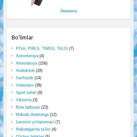
Заказать
Bo‘limlar
PISA, PIRLS, TIMSS, TALIS
(7)
Astronomiya
(4)
Attestatsiya
(156)
Audiokitob
(18)
Xavfsizlik
(14)
Videodars
(38)
Sport turlari
(9)
Viktorina
(3)
Bola tarbiyasi
(23)
Maktab direktoriga
(12)
Lavozim yo'riqnomasi
(7)
Maktabgacha ta’lim
(4)
O‘lchov birliklari
(5)