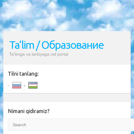
Ta’lim / Образование
Ta’limga va tarbiyaga oid portal
Tilni tanlang:
Nimani qidiramiz?
Search