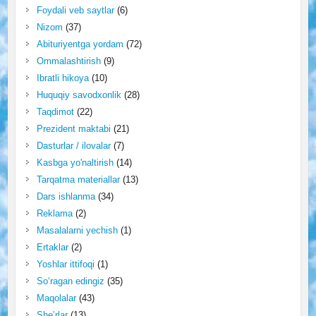
Foydali veb saytlar
(6)
Nizom
(37)
Abituriyentga yordam
(72)
Ommalashtirish
(9)
Ibratli hikoya
(10)
Huquqiy savodxonlik
(28)
Taqdimot
(22)
Prezident maktabi
(21)
Dasturlar / ilovalar
(7)
Kasbga yo'naltirish
(14)
Tarqatma materiallar
(13)
Dars ishlanma
(34)
Reklama
(2)
Masalalarni yechish
(1)
Ertaklar
(2)
Yoshlar ittifoqi
(1)
So‘ragan edingiz
(35)
Maqolalar
(43)
She’rlar
(13)