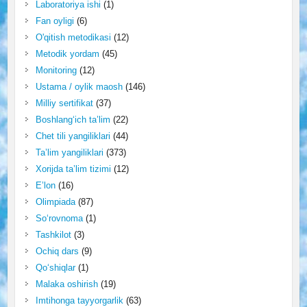
Laboratoriya ishi
(1)
Fan oyligi
(6)
O'qitish metodikasi
(12)
Metodik yordam
(45)
Monitoring
(12)
Ustama / oylik maosh
(146)
Milliy sertifikat
(37)
Boshlang‘ich ta’lim
(22)
Chet tili yangiliklari
(44)
Ta’lim yangiliklari
(373)
Xorijda ta’lim tizimi
(12)
E’lon
(16)
Olimpiada
(87)
So‘rovnoma
(1)
Tashkilot
(3)
Ochiq dars
(9)
Qo‘shiqlar
(1)
Malaka oshirish
(19)
Imtihonga tayyorgarlik
(63)