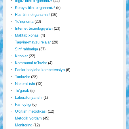
Ingliz tilini o‘rganamiz!
(44)
Koreys tilini o‘rganamiz!
(5)
Rus tilini o‘rganamiz!
(16)
Yo‘riqnoma
(23)
Internet texnologiyalari
(13)
Maktab xonasi
(4)
Taqvim-mavzu rejalar
(29)
Sinf rahbariga
(37)
Kitoblar
(22)
Kommunal to‘lovlar
(4)
Fanlar bo‘yicha kompetensiya
(6)
Tanlovlar
(28)
Nazorat ishi
(13)
To‘garak
(5)
Laboratoriya ishi
(1)
Fan oyligi
(6)
O'qitish metodikasi
(12)
Metodik yordam
(45)
Monitoring
(12)