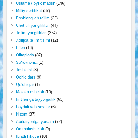
Ustama / oylik maosh
(146)
Milliy sertifikat
(37)
Boshlang‘ich ta’lim
(22)
Chet tili yangiliklari
(44)
Ta’lim yangiliklari
(374)
Xorijda ta’lim tizimi
(12)
E’lon
(16)
Olimpiada
(87)
So‘rovnoma
(1)
Tashkilot
(3)
Ochiq dars
(9)
Qo‘shiqlar
(1)
Malaka oshirish
(19)
Imtihonga tayyorgarlik
(63)
Foydali veb saytlar
(6)
Nizom
(37)
Abituriyentga yordam
(72)
Ommalashtirish
(9)
Ibratli hikoya
(10)