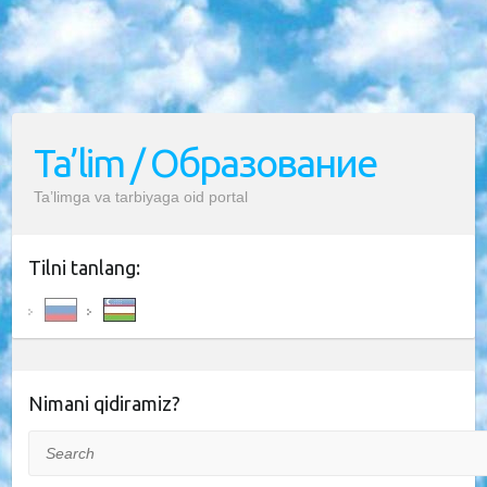
Ta’lim / Образование
Ta’limga va tarbiyaga oid portal
Tilni tanlang:
Nimani qidiramiz?
Search