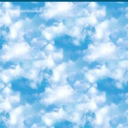
Образовательный портал
РЕСПУБЛИКА УЗБЕКИСТАН МИНИСТРЕРСТВО ДОШКОЛЬНОГО И ШКОЛЬНОГО ОБРАЗОВАНИЯ КОМАНДА в общеобразовательных учреждениях в 2023-2024 учебном году организация и проведение итоговой государственной аттестации обучающихся о Министра дошкольного и школьного образования Республики Узбекистан от 4 марта 2008 года (постановлением Минюста от 20 марта 2008 года № 1778 государственной регистрации) «Итоговое состояние учащихся общего среднего образования на основании положения об утверждении положения об аттестации общего среднего образования выпускной экзамен студентов в образовательных учреждениях в 2023-2024 учебном году В целях организации и прохождения аттестации приказываю: 1. Следующее: перечень предметов, по которым будет проводиться итоговая государственная аттестация и экзамен формы перевода согласно приложению 1; сертификаты международного образца, оценивающие уровень владения иностранными языками перечень согласно приложению 2; 2. Педагогический при специализированных образовательных учреждениях. научно-практический центр квалификации и международной оценки (Д.Давидова) 2024 г. До 25 марта: задания по предметам, по которым будет проводиться итоговая аттестация разработка и утверждение технических условий; итоговая аттестация на основании разработанного предметного задания разработка вопросов по предметам (устно и письменно), экзамен передача; общеобразовательные средние школы и специальные учебные заведения учащиеся выпускных классов школ и интернатов в агентской системе подготовка базы данных экзаменационных материалов и критериев оценки; перевод базы экзаменационных материалов на все языки обучения подать в Республиканский образовательный центр для изготовления; варианты экзаменов на основе разработанных контрольных материалов пусть будут поставлены задачи формирования. 3. Республиканский образовательный центр (Ш.Худайкулов) до 5 апреля 2024 года. до: база данных предоставленных экзаменационных материалов на все языки обучения перевод и экспертиза; для слепых, слабовидящих, глухих, слабослышащих и умственно отсталых детей учащиеся выпускных классов специализированных школ и школ-интернатов база данных экзаменационных материалов на всех преподаваемых языках подготовка критериев оценки; специализированные школы для умственно отсталых детей и технологии для учащихся выпускных классов школ-интернатов разработка соответствующих рекомендаций и критериев проведения ЕГЭ по естествознанию давать задания. 4. Педагогический при специализированных образовательных учреждениях. Научно-практический центр навыков и международной оценки (Д.Давидова), Республика образовательный центр (Худайкулов Ш.) итоговый государственный аттестационный экзамен ориентирован на творческое и логическое мышление при подготовке базы материалов учитывать введение заданий. 5. Следует отметить, что: сертификат государственного образца о знании общеобразовательного предмета и как минимум национальный уровень B1 по предметам на иностранных языках, указанным в Приложении 2. или международно признанный сертификат эквивалентного уровня студенты, изучающие определенный предмет, освобождаются от экзамена; по соответствующим предметам запланирована итоговая государственная аттестация за день до дня, путем жеребьевки Рабочей группой (в письменной форме по предметам, проводимым в форме) из числа сформированных вариантов выбрано 2 варианта; 2 выбранных варианта экзамена анонсированы на официальном сайте министерства и все выпускники по всей стране на основе этих вариантов проводит итоговую государственную аттестацию. 6. Государственное образование учащихся средних общеобразовательных учреждений. знания в соответствии с квалификационными требованиями, которые необходимо приобрести на основании стандартов итоговый (выпускной) контроль для 9 и 11 классов в целях тестирования Экзамены (далее – экзамены) состоят из предметов, перечисленных в приложении 1. будет сделано. 7. Экзамены пройдут с 26 мая по 15 июня 2024 г. (кроме науки физического воспитания). 8. Физическая для учащихся 9 классов общесредних образовательных учреждений. Экзамены по предмету «Образование, квалификация медицина» 1-6 мая 2024 года. сотрудники перевести под присмотр (с отклонениями в физическом или умственном развитии) специализированная школа для детей, школы-интернаты и со сколиозом школы-интернаты санаторного типа для больных детей исключены). 9. Он был слепым, слабовидящим и имел нарушения опорно-двигательного аппарата. экзамены в специализированных школах и интернатах для детей должны проводиться исходя из требований, предъявляемых к общеобразовательным учреждениям (физкультура кроме науки). 10. Специализированная школа для глухих и слабослышащих детей. и экзамены в интернатах и быть реализован в виде письменного теста по математике. 11. Специальность для умственно отсталых детей. Для 9 класса Родной язык и литературное письмо Государственный язык (язык обучения – узбекский). для неклассов) написано Математическое письмо Письменная/устная история Узбекистана Физическое воспитание практично Итоговый контроль Для 11 класса Написание родного языка и литературы (эссе) Математическое письмо Узбекский язык (обучение на узбекском языке) не посещающее общее среднее образование для учреждений)/Образовательное учреждение выбор письменный и устный Иностранный язык письменный/устный Письменная/устная история Узбекистана *По выбору студента:  Химия  Физика  Основы государственного права  География 10 бесплатных образовательных ресурсов - Мы составили подборку онлайн-проектов с интерактивными упражнениями, видеолекциями и статьями. Они помогут вам обрести новые и освежить старые знания бесплатно. 1. «ИНТУИТ» Старейшая образовательная площадка Рунета. Здесь вы найдёте сотни текстовых и видеокурсов на десятки различных тем — от программирования до психологии. Многие курсы подготовлены российскими университетами и крупными международными компаниями вроде Intel и Microsoft. Самостоятельное обучение бесплатное, но желающие могут оплатить услуги персональных наставников. 2. «Смартия» знакомит с актуальными профессиями и подсказывает, как им обучаться. Выбрав заинтересовавшую вас специальность — SMM-специалист, фотограф, веб-дизайнер или другую, — увидите список необходимых для неё умений. Чтобы вы могли освоить их самостоятельно, для каждого умения площадка отображает подборку ссылок на учебные материалы. Хотя «Смартия» ориентируется на русскоязычную аудиторию, часть контента всё же доступна только на английском. 3. «Лекторий Физтеха» Проект Московского физико-технического института (Физтеха). С его помощью вы можете смотреть онлайн серии лекций, записанные на видео в этом вузе. В числе доступных предметов — физика, биология, химия, информационные технологии и другие. К некоторым лекциям администрация ресурса прилагает готовые конспекты, которые можно скачивать в PDF-формате. 4. ITMOcourses Онлайн-площадка Санкт-Петербургского национального исследовательского университета информационных технологий, механики и оптики (ИТМО). Ресурс предоставляет свободный доступ к курсам, разработанным в этом вузе. Каталог материалов разбит на четыре категории: «Оптические системы и технологии», «Приборостроение и робототехника», «Информационные технологии» и «Биотехнологии». Курсы состоят из видеолекций, интерактивных демонстраций и заданий. 5. «КиберЛенинка» Электронная научная библиотека открытого доступа. Каталог площадки регулярно обрастает текстами статей из различных научных изданий. Сгруппированные по журналам и рубрикам публикации можно читать онлайн или скачивать целиком в PDF-формате. Проект нацелен на популяризацию науки за счёт открытого доступа к качественной информации. 6. «ПостНаука» На этом ресурсе публикуют подборки видеолекций, составленные экспертами из разных отраслей и объединённые общими темами. Среди них, к примеру, есть серии «Биоинформатика и геномика», «Культура средневековой Скандинавии» и Cinema Studies о теории кино. Каждая подборка лекций — логически связанная история, рассказанная экспертом от первого лица. Кроме того, на сайте появляются научно-образовательные статьи и тесты на разные темы. 7. «Newочём» Команда проекта «Newочём» отбирает самые интересные тексты из англоязычных СМИ и переводит те из них, за которые голосуют участники сообщества «ВКонтакте». По большей части это научно-популярные статьи. Редакторы придумывают лишь заголовки, в остальном содержание переводов соответствует оригиналам. Полные тексты можно читать прямо в социальной сети. 8. InternetUrok Онлайн-база материалов по основным дисциплинам школьной программы. Информация на сайте структурирована по классам, предметам и темам (урокам). Каждый урок состоит из видеолекций и конспектов. Есть также интерактивные тренажёры и тесты для закрепления пройденного материала. Даже если вы давно окончили школу, возможность повторить программу старших классов всегда может пригодиться. 9. Edutainme Ещё один ресурс об образовании. В отличие от Newtonew, как мне кажется, Edutainme больше ориентируется на представителей индустрии: педагогов, предпринимателей, разработчиков образовательных проектов. Но и любой, кто просто стремится к саморазвитию, найдёт на сайте много полезного и интересного для себя. Например, информацию о новых курсах и образовательных сервисах. 10. Newtonew Онлайн-медиа об образовании и обучении в широком смысле. Авторы Newtonew пишут об инструментах, заведениях, тактиках и стратегиях, которые помогают учить других и получать новые знания самостоятельно. На этой площадке вы найдёте новости, обзоры, аналитические мат