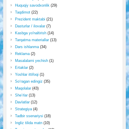
Huquqiy savodxonlik
(29)
Taqdimot
(22)
Prezident maktabi
(21)
Dasturlar / ilovalar
(7)
Kasbga yo'naltirish
(14)
Tarqatma materiallar
(13)
Dars ishlanma
(34)
Reklama
(2)
Masalalarni yechish
(1)
Ertaklar
(2)
Yoshlar ittifoqi
(1)
So‘ragan edingiz
(35)
Maqolalar
(43)
She’rlar
(13)
Davlatlar
(12)
Strategiya
(4)
Tadbir ssenariysi
(18)
Ingliz tilida matn
(10)