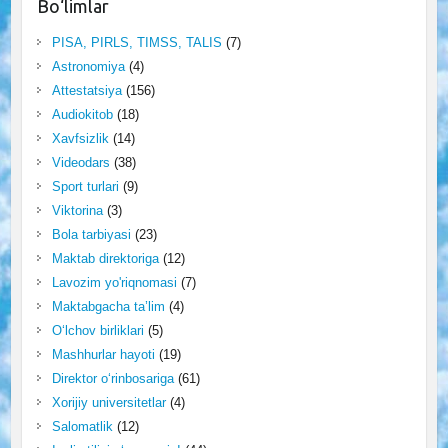
Bo‘limlar
PISA, PIRLS, TIMSS, TALIS
(7)
Astronomiya
(4)
Attestatsiya
(156)
Audiokitob
(18)
Xavfsizlik
(14)
Videodars
(38)
Sport turlari
(9)
Viktorina
(3)
Bola tarbiyasi
(23)
Maktab direktoriga
(12)
Lavozim yo'riqnomasi
(7)
Maktabgacha ta’lim
(4)
O‘lchov birliklari
(5)
Mashhurlar hayoti
(19)
Direktor o‘rinbosariga
(61)
Xorijiy universitetlar
(4)
Salomatlik
(12)