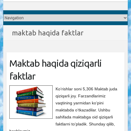
maktab haqida faktlar
Maktab haqida qiziqarli
faktlar
Ko‘rishlar soni 5,306 Maktab juda
qiziqarli joy. Farzandlarimiz
vaqtining yarmidan ko‘pini
maktabda o‘tkazadilar. Ushbu
sahifada maktabga oid qiziqarli
faktlarni to‘pladik. Shunday qilib,