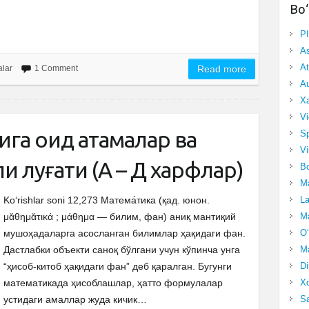
Bo‘
P
A
At
alar
1 Comment
Read more
Au
Xa
Vi
га оид атамалар ва
Sp
Vi
и луғати (А – Д харфлар)
Bo
Ma
La
Ko‘rishlar soni 12,273 Матема́тика (қад. юнон.
Ma
μᾰθημᾰτικά ; μάθημα — билим, фан) аниқ мантиқий
O‘
мушоҳадаларга асосланган билимлар ҳақидаги фан.
Ma
Дастлабки объекти саноқ бўлгани учун кўпинча унга
Di
“ҳисоб-китоб ҳақидаги фан” деб қаралган. Бугунги
Xo
математикада ҳисоблашлар, ҳатто формулалар
Sa
устидаги амаллар жуда кичик…