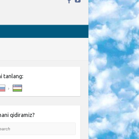
ni tanlang:
ani qidiramiz?
rch