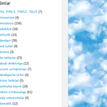
limlar
ISA, PIRLS, TIMSS, TALIS
(7)
stronomiya
(4)
testatsiya
(156)
diokitob
(18)
vfsizlik
(14)
deodars
(38)
ort turlari
(9)
ktorina
(3)
la tarbiyasi
(23)
ktab direktoriga
(12)
vozim yo'riqnomasi
(7)
ktabgacha ta’lim
(4)
lchov birliklari
(5)
shhurlar hayoti
(19)
rektor o‘rinbosariga
(61)
rijiy universitetlar
(4)
lomatlik
(12)