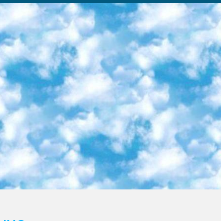
ка образовательный центр (Худайкулов Ш.) итоговый государственный аттестационный экзамен ориентирован на творческое и логическое мышление при подготовке базы материалов учитывать введение заданий. 5. Следует отметить, что: сертификат государственного образца о знании общеобразовательного предмета и как минимум национальный уровень B1 по предметам на иностранных языках, указанным в Приложении 2. или международно признанный сертификат эквивалентного уровня студенты, изучающие определенный предмет, освобождаются от экзамена; по соответствующим предметам запланирована итоговая государственная аттестация за день до дня, путем жеребьевки Рабочей группой (в письменной форме по предметам, проводимым в форме) из числа сформированных вариантов выбрано 2 варианта; 2 выбранных варианта экзамена анонсированы на официальном сайте министерства и все выпускники по всей стране на основе этих вариантов проводит итоговую государственную аттестацию. 6. Государственное образование учащихся средних общеобразовательных учреждений. знания в соответствии с квалификационными требованиями, которые необходимо приобрести на основании стандартов итоговый (выпускной) контроль для 9 и 11 классов в целях тестирования Экзамены (далее – экзамены) состоят из предметов, перечисленных в приложении 1. будет сделано. 7. Экзамены пройдут с 26 мая по 15 июня 2024 г. (кроме науки физического воспитания). 8. Физическая для учащихся 9 классов общесредних образовательных учреждений. Экзамены по предмету «Образование, квалификация медицина» 1-6 мая 2024 года. сотрудники перевести под присмотр (с отклонениями в физическом или умственном развитии) специализированная школа для детей, школы-интернаты и со сколиозом школы-интернаты санаторного типа для больных детей исключены). 9. Он был слепым, слабовидящим и имел нарушения опорно-двигательного аппарата. экзамены в специализированных школах и интернатах для детей должны проводиться исходя из требований, предъявляемых к общеобразовательным учреждениям (физкультура кроме науки). 10. Специализированная школа для глухих и слабослышащих детей. и экзамены в интернатах и быть реализован в виде письменного теста по математике. 11. Специальность для умственно отсталых детей. Для 9 класса Родной язык и литературное письмо Государственный язык (язык обучения – узбекский). для неклассов) написано Математическое письмо Письменная/устная история Узбекистана Физическое воспитание практично Итоговый контроль Для 11 класса Написание родного языка и литературы (эссе) Математическое письмо Узбекский язык (обучение на узбекском языке) не посещающее общее среднее образование для учреждений)/Образовательное учреждение выбор письменный и устный Иностранный язык письменный/устный Письменная/устная история Узбекистана *По выбору студента:  Химия  Физика  Основы государственного права  География 10 бесплатных образовательных ресурсов - Мы составили подборку онлайн-проектов с интерактивными упражнениями, видеолекциями и статьями. Они помогут вам обрести новые и освежить старые знания бесплатно. 1. «ИНТУИТ» Старейшая образовательная площадка Рунета. Здесь вы найдёте сотни текстовых и видеокурсов на десятки различных тем — от программирования до психологии. Многие курсы подготовлены российскими университетами и крупными международными компаниями вроде Intel и Microsoft. Самостоятельное обучение бесплатное, но желающие могут оплатить услуги персональных наставников. 2. «Смартия» знакомит с актуальными профессиями и подсказывает, как им обучаться. Выбрав заинтересовавшую вас специальность — SMM-специалист, фотограф, веб-дизайнер или другую, — увидите список необходимых для неё умений. Чтобы вы могли освоить их самостоятельно, для каждого умения площадка отображает подборку ссылок на учебные материалы. Хотя «Смартия» ориентируется на русскоязычную аудиторию, часть контента всё же доступна только на английском. 3. «Лекторий Физтеха» Проект Московского физико-технического института (Физтеха). С его помощью вы можете смотреть онлайн серии лекций, записанные на видео в этом вузе. В числе доступных предметов — физика, биология, химия, информационные технологии и другие. К некоторым лекциям администрация ресурса прилагает готовые конспекты, которые можно скачивать в PDF-формате. 4. ITMOcourses Онлайн-площадка Санкт-Петербургского национального исследовательского университета информационных технологий, механики и оптики (ИТМО). Ресурс предоставляет свободный доступ к курсам, разработанным в этом вузе. Каталог материалов разбит на четыре категории: «Оптические системы и технологии», «Приборостроение и робототехника», «Информационные технологии» и «Биотехнологии». Курсы состоят из видеолекций, интерактивных демонстраций и заданий. 5. «КиберЛенинка» Электронная научная библиот