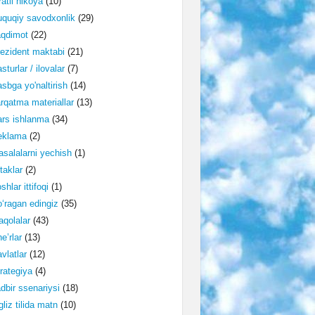
ratli hikoya
(10)
quqiy savodxonlik
(29)
aqdimot
(22)
ezident maktabi
(21)
sturlar / ilovalar
(7)
sbga yo'naltirish
(14)
rqatma materiallar
(13)
rs ishlanma
(34)
eklama
(2)
salalarni yechish
(1)
taklar
(2)
shlar ittifoqi
(1)
‘ragan edingiz
(35)
qolalar
(43)
e’rlar
(13)
vlatlar
(12)
rategiya
(4)
dbir ssenariysi
(18)
gliz tilida matn
(10)