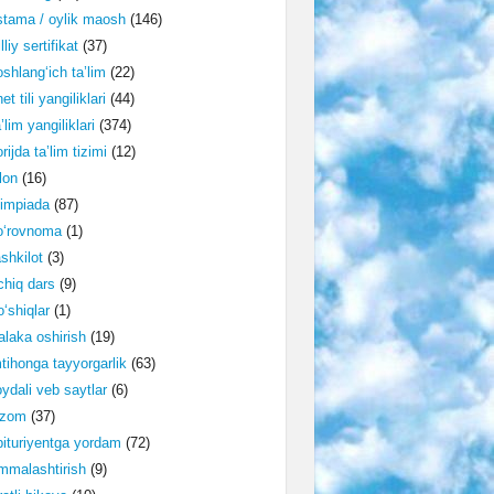
tama / oylik maosh
(146)
lliy sertifikat
(37)
shlang‘ich ta’lim
(22)
et tili yangiliklari
(44)
’lim yangiliklari
(374)
rijda ta’lim tizimi
(12)
lon
(16)
impiada
(87)
o‘rovnoma
(1)
shkilot
(3)
hiq dars
(9)
‘shiqlar
(1)
laka oshirish
(19)
tihonga tayyorgarlik
(63)
ydali veb saytlar
(6)
izom
(37)
ituriyentga yordam
(72)
malashtirish
(9)