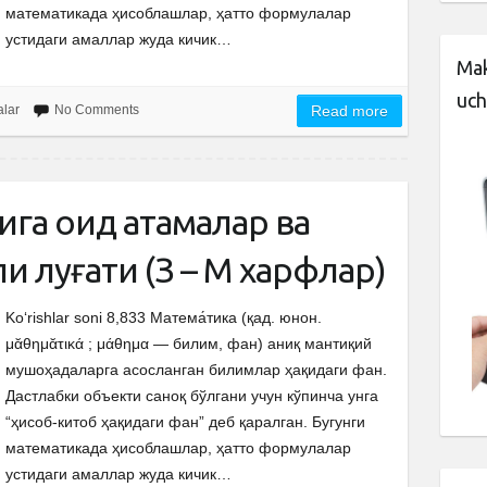
математикада ҳисоблашлар, ҳатто формулалар
устидаги амаллар жуда кичик…
Mak
uch
alar
No Comments
Read more
га оид атамалар ва
и луғати (З – М харфлар)
Ko‘rishlar soni 8,833 Матема́тика (қад. юнон.
μᾰθημᾰτικά ; μάθημα — билим, фан) аниқ мантиқий
мушоҳадаларга асосланган билимлар ҳақидаги фан.
Дастлабки объекти саноқ бўлгани учун кўпинча унга
“ҳисоб-китоб ҳақидаги фан” деб қаралган. Бугунги
математикада ҳисоблашлар, ҳатто формулалар
устидаги амаллар жуда кичик…