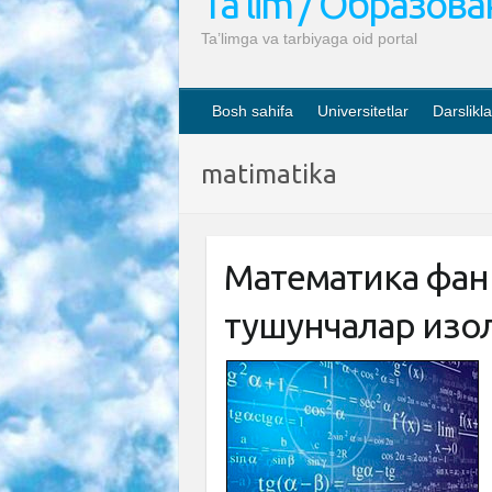
Ta’lim / Образов
Ta’limga va tarbiyaga oid portal
Bosh sahifa
Universitetlar
Darslikla
matimatika
Математика фани
тушунчалар изоҳл