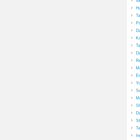
Ib
Hu
T
Pr
Da
Ka
Ta
Da
R
Ma
Er
Yo
So
Ma
Sh
Da
St
Ta
In