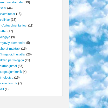
rmin va atamalar
(19)
stlar
(44)
iversitetlar
(15)
rsliklar
(18)
l o‘qituvchisi tanlovi
(11)
ktlar
(17)
lologiya
(9)
myoviy elementlar
(5)
horat maktabi
(18)
’limga oid hujjatlar
(26)
ktab psixologiga
(11)
ektron jurnal
(57)
ergotejamkorlik
(4)
imologiya
(16)
 kun tarixda
(7)
zil
(1)