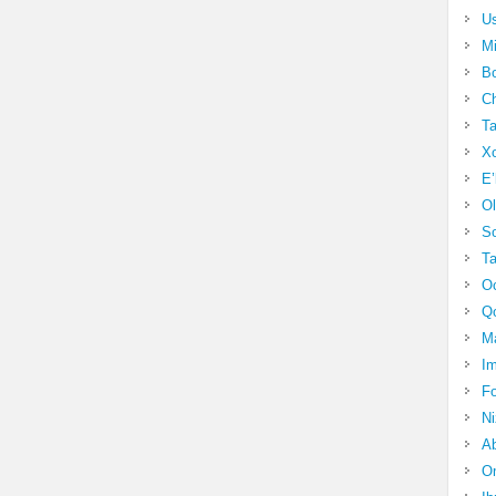
Us
Mi
Bo
Ch
Ta
Xo
E’
Ol
S
Ta
Oc
Qo
Ma
Im
Fo
N
Ab
Om