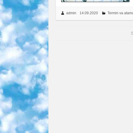
admin
14.09.2020
Termin va atam
S