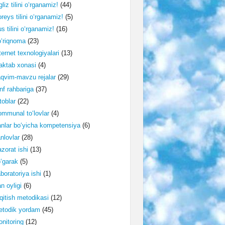
gliz tilini o‘rganamiz!
(44)
reys tilini o‘rganamiz!
(5)
s tilini o‘rganamiz!
(16)
‘riqnoma
(23)
ternet texnologiyalari
(13)
ktab xonasi
(4)
qvim-mavzu rejalar
(29)
nf rahbariga
(37)
toblar
(22)
mmunal to‘lovlar
(4)
nlar bo‘yicha kompetensiya
(6)
nlovlar
(28)
zorat ishi
(13)
‘garak
(5)
boratoriya ishi
(1)
n oyligi
(6)
qitish metodikasi
(12)
etodik yordam
(45)
nitoring
(12)