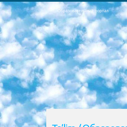
Образовательный портал
РЕСПУБЛИКА УЗБЕКИСТАН МИНИСТРЕРСТВО ДОШКОЛЬНОГО И ШКОЛЬНОГО ОБРАЗОВАНИЯ КОМАНДА в общеобразовательных учреждениях в 2023-2024 учебном году организация и проведение итоговой государственной аттестации обучающихся о Министра дошкольного и школьного образования Республики Узбекистан от 4 марта 2008 года (постановлением Минюста от 20 марта 2008 года № 1778 государственной регистрации) «Итоговое состояние учащихся общего среднего образования на основании положения об утверждении положения об аттестации общего среднего образования выпускной экзамен студентов в образовательных учреждениях в 2023-2024 учебном году В целях организации и прохождения аттестации приказываю: 1. Следующее: перечень предметов, по которым будет проводиться итоговая государственная аттестация и экзамен формы перевода согласно приложению 1; сертификаты международного образца, оценивающие уровень владения иностранными языками перечень согласно приложению 2; 2. Педагогический при специализированных образовательных учреждениях. научно-практический центр квалификации и международной оценки (Д.Давидова) 2024 г. До 25 марта: задания по предметам, по которым будет проводиться итоговая аттестация разработка и утверждение технических условий; итоговая аттестация на основании разработанного предметного задания разработка вопросов по предметам (устно и письменно), экзамен передача; общеобразовательные средние школы и специальные учебные заведения учащиеся выпускных классов школ и интернатов в агентской системе подготовка базы данных экзаменационных материалов и критериев оценки; перевод базы экзаменационных материалов на все языки обучения подать в Республиканский образовательный центр для изготовления; варианты экзаменов на основе разработанных контрольных материалов пусть будут поставлены задачи формирования. 3. Республиканский образовательный центр (Ш.Худайкулов) до 5 апреля 2024 года. до: база данных предоставленных экзаменационных материалов на все языки обучения перевод и экспертиза; для слепых, слабовидящих, глухих, слабослышащих и умственно отсталых детей учащиеся выпускных классов специализированных школ и школ-интернатов база данных экзаменационных материалов на всех преподаваемых языках подготовка критериев оценки; специализированные школы для умственно отсталых детей и технологии для учащихся выпускных классов школ-интернатов разработка соответствующих рекомендаций и критериев проведения ЕГЭ по естествознанию давать задания. 4. Педагогический при специализированных образовательных учреждениях. Научно-практический центр навыков и международной оценки (Д.Давидова), Республи