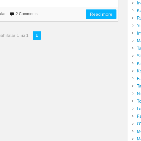
In
Ko
alar
2 Comments
Read more
Ru
Yo
In
ahifalar 1 из 1
1
Ma
Ta
Si
Ki
Ko
Fa
Ta
Na
To
La
Fa
O'
M
Mo