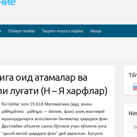
ание
r
Onlayn testlar
Taqvim-mavzu rejalar
Aloqa
га оид атамалар ва
Til
и луғати (Н – Я харфлар)
Ko‘rishlar soni 15,618 Матема́тика (қад. юнон.
μᾰθημᾰτικά ; μάθημα — билим, фан) аниқ мантиқий
Nim
мушоҳадаларга асосланган билимлар ҳақидаги фан.
Sea
Дастлабки объекти саноқ бўлгани учун кўпинча унга
“ҳисоб-китоб ҳақидаги фан” деб қаралган. Бугунги