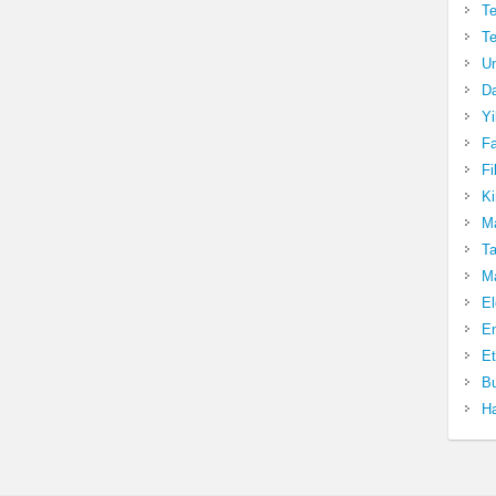
Te
Te
Un
Da
Yi
Fa
Fi
Ki
Ma
Ta
Ma
El
En
Et
Bu
Ha