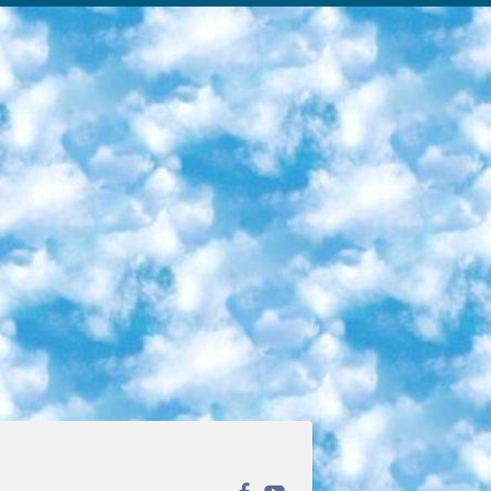
ека открытого доступа. Каталог площадки регулярно обрастает текстами статей из различных научных изданий. Сгруппированные по журналам и рубрикам публикации можно читать онлайн или скачивать целиком в PDF-формате. Проект нацелен на популяризацию науки за счёт открытого доступа к качественной информации. 6. «ПостНаука» На этом ресурсе публикуют подборки видеолекций, составленные экспертами из разных отраслей и объединённые общими темами. Среди них, к примеру, есть серии «Биоинформатика и геномика», «Культура средневековой Скандинавии» и Cinema Studies о теории кино. Каждая подборка лекций — логически связанная история, рассказанная экспертом от первого лица. Кроме того, на сайте появляются научно-образовательные статьи и тесты на разные темы. 7. «Newочём» Команда проекта «Newочём» отбирает самые интересные тексты из англоязычных СМИ и переводит те из них, за которые голосуют участники сообщества «ВКонтакте». По большей части это научно-популярные статьи. Редакторы придумывают лишь заголовки, в остальном содержание переводов соответствует оригиналам. Полные тексты можно читать прямо в социальной сети. 8. InternetUrok Онлайн-база материалов по основным дисциплинам школьной программы. Информация на сайте структурирована по классам, предметам и темам (урокам). Каждый урок состоит из видеолекций и конспектов. Есть также интерактивные тренажёры и тесты для закрепления пройденного материала. Даже если вы давно окончили школу, возможность повторить программу старших классов всегда может пригодиться. 9. Edutainme Ещё один ресурс об образовании. В отличие от Newtonew, как мне кажется, Edutainme больше ориентируется на представителей индустрии: педагогов, предпринимателей, разработчиков образовательных проектов. Но и любой, кто просто стремится к саморазвитию, найдёт на сайте много полезного и интересного для себя. Например, информацию о новых курсах и образовательных сервисах. 10. Newtonew Онлайн-медиа об образовании и обучении в широком смысле. Авторы Newtonew пишут об инструментах, заведениях, тактиках и стратегиях, которые помогают учить других и получать новые знания самостоятельно. На этой площадке вы найдёте новости, обзоры, аналитические мат