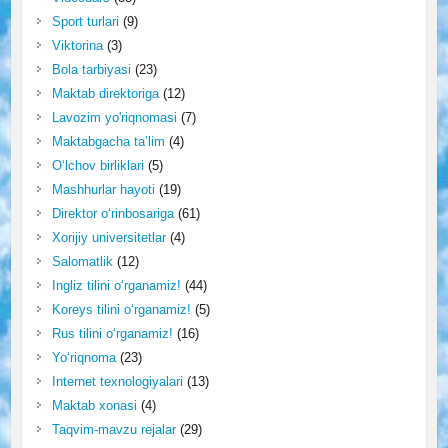
Sport turlari
(9)
Viktorina
(3)
Bola tarbiyasi
(23)
Maktab direktoriga
(12)
Lavozim yo'riqnomasi
(7)
Maktabgacha ta’lim
(4)
O‘lchov birliklari
(5)
Mashhurlar hayoti
(19)
Direktor o‘rinbosariga
(61)
Xorijiy universitetlar
(4)
Salomatlik
(12)
Ingliz tilini o‘rganamiz!
(44)
Koreys tilini o‘rganamiz!
(5)
Rus tilini o‘rganamiz!
(16)
Yo‘riqnoma
(23)
Internet texnologiyalari
(13)
Maktab xonasi
(4)
Taqvim-mavzu rejalar
(29)