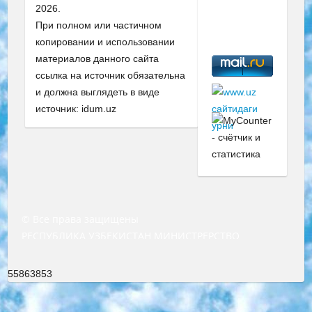
2026.
При полном или частичном
копировании и использовании
материалов данного сайта
ссылка на источник обязательна
и должна выглядеть в виде
источник: idum.uz
© Все права защищены
РЕСПУБЛИКА УЗБЕКИСТАН МИНИСТРЕРСТВО ДОШКОЛЬНОГО И ШКОЛЬНОГО ОБРАЗОВАНИЯ КОМАНДА в общеобразовательных учреждениях в 2023-2024 учебном году организация и проведение итоговой государственной аттестации обучающихся о Министра дошкольного и школьного образования Республики Узбекистан от 4 марта 2008 года (постановлением Минюста от 20 марта 2008 года № 1778 государственной регистрации) «Итоговое состояние учащихся общего среднего образования на основании положения об утверждении положения об аттестации общего среднего образования выпускной экзамен студентов в образовательных учреждениях в 2023-2024 учебном году В целях организации и прохождения аттестации приказываю: 1. Следующее: перечень предметов, по которым будет проводиться итоговая государственная аттестация и экзамен формы перевода согласно приложению 1; сертификаты международного образца, оценивающие уровень владения иностранными языками перечень согласно приложению 2; 2. Педагогический при специализированных образовательных учреждениях. научно-практический центр квалификации и международной оценки (Д.Давидова) 2024 г. До 25 марта: задания по предметам, по которым будет проводиться итоговая аттестация разработка и утверждение технических условий; итоговая аттестация на основании разработанного предметного задания разработка вопросов по предметам (устно и письменно), экзамен передача; общеобразовательные средние школы и специальные учебные заведения учащиеся выпускных классов школ и интернатов в агентской системе подготовка базы данных экзаменационных материалов и критериев оценки; перевод базы экзаменационных материалов на все языки обучения подать в Республиканский образовательный центр для изготовления; варианты экзаменов на основе разработанных контрольных материалов пусть будут поставлены задачи формирования. 3. Республиканский образовательный центр (Ш.Худайкулов) до 5 апреля 2024 года. до: база данных предоставленных экзаменационных материалов на все языки обучения перевод и экспертиза; для слепых, слабовидящих, глухих, слабослышащих и умственно отсталых детей учащиеся выпускных классов специализированных школ и школ-интернатов база данных экзаменационных материалов на всех преподаваемых языках подготовка критериев оценки; специализированные школы для умственно отсталых детей и технологии для учащихся выпускных классов школ-интернатов разработка соответствующих рекомендаций и критериев проведения ЕГЭ по естествознанию давать задания. 4. Педагогический при специализированных образовательных учреждениях. Научно-практический центр навыков и международной оценки (Д.Давидова), Республика образовательный центр (Худайкулов Ш.) итоговый государственный аттестационный экзамен ориентирован на творческое и логическое мышление при подготовке базы материалов учитывать введение заданий. 5. Следует отметить, что: сертификат государственного образца о знании общеобразовательного предмета и как минимум национальный уровень B1 по предметам на иностранных языках, указанным в Приложении 2. или международно признанный сертификат эквивалентного уровня студенты, изучающие определенный предмет, освобождаются от экзамена; по соответствующим предметам запланирована итоговая государственная аттестация за день до дня, путем жеребьевки Рабочей группой (в письменной форме по предметам, проводимым в форме) из числа сформированных вариантов выбрано 2 варианта; 2 выбранных варианта экзамена анонсированы на официальном сайте министерства и все выпускники по всей стране на основе этих вариантов проводит итоговую государственную аттестацию. 6. Государственное образование учащихся средних общеобразовательных учреждений. знания в соответствии с квалификационными требованиями, которые необходимо приобрести на основании стандартов итоговый (выпускной) контроль для 9 и 11 классов в целях тестирования Экзамены (далее – экзамены) состоят из предметов, перечисленных в приложении 1. будет сделано. 7. Экзамены пройдут с 26 мая по 15 июня 2024 г. (кроме науки физического воспитания). 8. Физическая для учащихся 9 классов общесредних образовательных учреждений. Экзамены по предмету «Образование, квалификация медицина» 1-6 мая 2024 года. сотрудники перевести под присмотр (с отклонениями в физическом или умственном развитии) специализированная школа для детей, школы-интернаты и со сколиозом школы-интернаты санаторного типа для больных детей исключены). 9. Он был слепым, слабовидящим и имел нарушения опорно-двигательного аппарата. экзамены в специализированных школах и интернатах для детей должны проводиться исходя из требований, предъявляемых к общеобразовательным учреждениям (физкультура кроме науки). 10. Специализированная школа для глухих и слабослышащих детей. и экзамены в интернатах и быть реализован в виде письменного теста по математике. 11. Специальность для умственно отсталых детей. Для 9 класса Родной язык и литературное письмо Государственный язык (язык обучения – узбекский). для неклассов) написано Математическое письмо Письменная/устная история Узбекистана Физическое воспитание практично Итоговый контроль Для 11 класса Написание родного языка и литературы (эссе) Математическое письмо Узбекский язык (обучение на узбекском языке) не посещающее общее среднее образование для учреждений)/Образовательное учреждение выбор письменный и устный Иностранный язык письменный/устный Письменная/устная история Узбекистана *По выбору студента:  Химия  Физика  Основы государственного права  География 10 бесплатных образовательных ресурсов - Мы составили подборку онлайн-проектов с интерактивными упражнениями, видеолекциями и статьями. Они помогут вам обрести новые и освежить старые знания бесплатно. 1. «ИНТУИТ» Старейшая образовательная площадка Рунета. Здесь вы найдёте сотни текстовых и видеокурсов на десятки различных тем — от программирования до психологии. Многие курсы подготовлены российскими университетами и крупными международными компаниями вроде Intel и Microsoft. Самостоятельное обучение бесплатное, но желающие могут оплатить услуги персональных наставников. 2. «Смартия» знакомит с актуальными профессиями и подсказывает, как им обучаться. Выбрав заинтересовавшую вас специальность — SMM-специалист, фотограф, веб-дизайнер или другую, — увидите список необходимых для неё умений. Чтобы вы могли освоить их самостоятельно, для каждого умения площадка отображает подборку ссылок на учебные материалы. Хотя «Смартия» ориентируется на русскоязычную аудиторию, часть контента всё же доступна только на английском. 3. «Лекторий Физтеха» Проект Московского физико-технического института (Физтеха). С его помощью вы можете смотреть онлайн серии лекций, записанные на видео в этом вузе. В числе доступных предметов — физика, биология, химия, информационные технологии и другие. К некоторым лекциям администрация ресурса прилагает готовые конспекты, которые можно скачивать в PDF-формате. 4. ITMOcourses Онлайн-площадка Санкт-Петербургского национального исследовательского университета информационных технологий, механики и оптики (ИТМО). Ресурс предоставляет свободный доступ к курсам, разработанным в этом вузе. Каталог материалов разбит на четыре категории: «Оптические системы и технологии», «Приборостроение и робототехника», «Информационные технологии» и «Биотехнологии». Курсы состоят из видеолекций, интерактивных демонстраций и заданий. 5. «КиберЛенинка» Электронная научная библиотека открытого доступа. Каталог площадки регулярно обрастает текстами статей из различных научных изданий. Сгруппированные по журналам и рубрикам публикации можно читать онлайн или скачивать целиком в PDF-формате. Проект нацелен на популяризацию науки за счёт открытого доступа к качественной информации. 6. «ПостНаука» На этом ресурсе публикуют подборки видеолекций, составленные экспертами из разных отраслей и объединённые общими темами. Среди них, к примеру, есть серии «Биоинформатика и геномика», «Культура средневековой Скандинавии» и Cinema Studies о теории кино. Каждая подборка лекций — логически связанная история, рассказанная экспертом от первого лица. Кроме того, на сайте появляются научно-образовательные статьи и тесты на разные темы. 7. «Newочём» Команда проекта «Newочём» отбирает самые интересные тексты из англоязычных СМИ и переводит те из них, за которые голосуют участники сообщества «ВКонтакте». По большей части это научно-популярные статьи. Редакторы придумывают лишь заголовки, в остальном содержание переводов соответствует оригиналам. Полные тексты можно читать прямо в социальной сети. 8. InternetUrok Онлайн-база материалов по основным дисциплинам школьной программы. Информация на сайте структурирована по классам, предметам и темам (урокам). Каждый урок состоит из видеолекций и конспектов. Есть также интерактивные тренажёры и тесты для закрепления пройденного материала. Даже если вы давно окончили школу, возможность повторить программу старших классов всегда может пригодиться. 9. Edutainme Ещё один ресурс об образовании. В отличие от Newtonew, как мне кажется, Edutainme больше ориентируется на представителей индустрии: педагогов, предпринимателей, разработчиков образовательных проектов. Но и любой, кто просто стремится к саморазвитию, найдёт на сайте много полезного и интересного для себя. Например, информацию о новых курсах и образовательных сервисах. 10. Newtonew Онлайн-медиа об образовании и обучении в широком смысле. Авторы Newtonew пишут об инструментах, заведениях, тактиках и стратегиях, которые помогают учить других и получать новые знания самостоятельно. На этой площадке вы найдёте новости, обзоры, аналитические мате
55863853