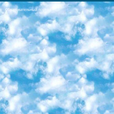
Образовательный портал
РЕСПУБЛИКА УЗБЕКИСТАН МИНИСТРЕРСТВО ДОШКОЛЬНОГО И ШКОЛЬНОГО ОБРАЗОВАНИЯ КОМАНДА в общеобразовательных учреждениях в 2023-2024 учебном году организация и проведение итоговой государственной аттестации обучающихся о Министра дошкольного и школьного образования Республики Узбекистан от 4 марта 2008 года (постановлением Минюста от 20 марта 2008 года № 1778 государственной регистрации) «Итоговое состояние учащихся общего среднего образования на основании положения об утверждении положения об аттестации общего среднего образования выпускной экзамен студентов в образовательных учреждениях в 2023-2024 учебном году В целях организации и прохождения аттестации приказываю: 1. Следующее: перечень предметов, по которым будет проводиться итоговая государственная аттестация и экзамен формы перевода согласно приложению 1; сертификаты международного образца, оценивающие уровень владения иностранными языками перечень согласно приложению 2; 2. Педагогический при специализированных образовательных учреждениях. научно-практический центр квалификации и международной оценки (Д.Давидова) 2024 г. До 25 марта: задания по предметам, по которым будет проводиться итоговая аттестация разработка и утверждение технических условий; итоговая аттестация на основании разработанного предметного задания разработка вопросов по предметам (устно и письменно), экзамен передача; общеобразовательные средние школы и специальные учебные заведения учащиеся выпускных классов школ и интернатов в агентской системе подготовка базы данных экзаменационных материалов и критериев оценки; перевод базы экзаменационных материалов на все языки обучения подать в Республиканский образовательный центр для изготовления; варианты экзаменов на основе разработанных контрольных материалов пусть будут поставлены задачи формирования. 3. Республиканский образовательный центр (Ш.Худайкулов) до 5 апреля 2024 года. до: база данных предоставленных экзаменационных материалов на все языки обучения перевод и экспертиза; для слепых, слабовидящих, глухих, слабослышащих и умственно отсталых детей учащиеся выпускных классов специализированных школ и школ-интернатов база данных экзаменационных материалов на всех преподаваемых языках подготовка критериев оценки; специализированные школы для умственно отсталых детей и технологии для учащихся выпускных классов школ-интернатов разработка соответствующих рекомендаций и критериев проведения ЕГЭ по естествознанию давать задания. 4. Педагогический при специализированных образовательных учреждениях. Научно-практический центр навыков и международной оценки (Д.Давидова), Республика образовательный центр (Худайкулов Ш.) итоговый государственный аттестационный экзамен ориентирован на творческое и логическое мышление при подготовке базы материалов учитывать введение заданий. 5. Следует отметить, что: сертификат государственного образца о знании общеобразовательного предмета и как минимум национальный уровень B1 по предметам на иностранных языках, указанным в Приложении 2. или международно признанный сертификат эквивалентного уровня студенты, изучающие определенный предмет, освобождаются от экзамена; по соответствующим предметам запланирована итоговая государственная аттестация за день до дня, путем жеребьевки Рабочей группой (в письменной форме по предметам, проводимым в форме) из числа сформированных вариантов выбрано 2 варианта; 2 выбранных варианта экзамена анонсированы на официальном сайте министерства и все выпускники по всей стране на основе этих вариантов проводит итоговую государственную аттестацию. 6. Государственное образование учащихся средних общеобразовательных учреждений. знания в соответствии с квалификационными требованиями, которые необходимо приобрести на основании стандартов итоговый (выпускной) контроль для 9 и 11 классов в целях тестирования Экзамены (далее – экзамены) состоят из предметов, перечисленных в приложении 1. будет сделано. 7. Экзамены пройдут с 26 мая по 15 июня 2024 г. (кроме науки физического воспитания). 8. Физическая для учащихся 9 классов общесредних образовательных учреждений. Экзамены по предмету «Образование, квалификация медицина» 1-6 мая 2024 года. сотрудники перевести под присмотр (с отклонениями в физическом или умственном развитии) специализированная школа для детей, школы-интернаты и со сколиозом школы-интернаты санаторного типа для больных детей исключены). 9. Он был слепым, слабовидящим и имел нарушения опорно-двигательного аппарата. экзамены в специализированных школах и интернатах для детей должны проводиться исходя из требований, предъявляемых к общеобразовательным учреждениям (физкультура кроме науки). 10. Специализированная школа для глухих и слабослышащих детей. и экзамены в интернатах и быть реализован в виде письменного теста по математике. 11. Специальность для умственно отсталых детей. Для 9 класса Родной язык и литературное письмо Государственный язык (язык обучения – узбекский). для неклассов) написано Математическое письмо Письменная/устная история Узбекистана Физическое воспитание практично Итоговый контроль Для 11 класса Написание родного языка и литературы (эссе) Математическое письмо Узбекский язык (обучение на узбекском языке) не посещающее общее среднее образование для учреждений)/Образовательное учреждение выбор письменный и устный Иностранный язык письменный/устный Письменная/устная история Узбекистана *По выбору студента:  Химия  Физика  Основы государственного права  География 10 бесплатных образовательных ресурсов - Мы составили подборку онлайн-проектов с интерактивными упражнениями, видеолекциями и статьями. Они помогут вам обрести новые и освежить старые знания бесплатно. 1. «ИНТУИТ» Старейшая образовательная площадка Рунета. Здесь вы найдёте сотни текстовых и видеокурсов на десятки различных тем — от программирования до психологии. Многие курсы подготовлены российскими университетами и крупными международными компаниями вроде Intel и Microsoft. Самостоятельное обучение бесплатное, но желающие могут оплатить услуги персональных наставников. 2. «Смартия» знакомит с актуальными профессиями и подсказывает, как им обучаться. Выбрав заинтересовавшую вас специальность — SMM-специалист, фотограф, веб-дизайнер или другую, — увидите список необходимых для неё умений. Чтобы вы могли освоить их самостоятельно, для каждого умения площадка отображает подборку ссылок на учебные материалы. Хотя «Смартия» ориентируется на русскоязычную аудиторию, часть контента всё же доступна только на английском. 3. «Лекторий Физтеха» Проект Московского физико-технического института (Физтеха). С его помощью вы можете смотреть онлайн серии лекций, записанные на видео в этом вузе. В числе доступных предметов — физика, биология, химия, информационные технологии и другие. К некоторым лекциям администрация ресурса прилагает готовые конспекты, которые можно скачивать в PDF-формате. 4. ITMOcourses Онлайн-площадка Санкт-Петербургского национального исследовательского университета информационных технологий, механики и оптики (ИТМО). Ресурс предоставляет свободный доступ к курсам, разработанным в этом вузе. Каталог материалов разбит на четыре категории: «Оптические системы и технологии», «Приборостроение и робототехника», «Информационные технологии» и «Биотехнологии». Курсы состоят из видеолекций, интерактивных демонстраций и заданий. 5. «КиберЛенинка» Электронная научная библиотека открытого доступа. Каталог площадки регулярно обрастает текстами статей из различных научных изданий. Сгруппированные по журналам и рубрикам публикации можно читать онлайн или скачивать целиком в PDF-формате. Проект нацелен на популяризацию науки за счёт открытого доступа к качественной информации. 6. «ПостНаука» На этом ресурсе публикуют подборки видеолекций, составленные экспертами из разных отраслей и объединённые общими темами. Среди них, к примеру, есть серии «Биоинформатика и геномика», «Культура средневековой Скандинавии» и Cinema Studies о теории кино. Каждая подборка лекций — логически связанная история, рассказанная экспертом от первого лица. Кроме того, на сайте появляются научно-образовательные статьи и тесты на разные темы. 7. «Newочём» Команда проекта «Newочём» отбирает самые интересные тексты из англоязычных СМИ и переводит те из них, за которые голосуют участники сообщества «ВКонтакте». По большей части это научно-популярные статьи. Редакторы придумывают лишь заголовки, в остальном содержание переводов соответствует оригиналам. Полные тексты можно читать прямо в социальной сети. 8. InternetUrok Онлайн-база материалов по основным дисциплинам школьной программы. Информация на сайте структурирована по классам, предметам и темам (урокам). Каждый урок состоит из видеолекций и конспектов. Есть также интерактивные тренажёры и тесты для закрепления пройденного материала. Даже если вы давно окончили школу, возможность повторить программу старших классов всегда может пригодиться. 9. Edutainme Ещё один ресурс об образовании. В отличие от Newtonew, как мне кажется, Edutainme больше ориентируется на представителей индустрии: педагогов, предпринимателей, разработчиков образовательных проектов. Но и любой, кто просто стремится к саморазвитию, найдёт на сайте много полезного и интересного для себя. Например, информацию о новых курсах и образовательных сервисах. 10. Newtonew Онлайн-медиа об образовании и обучении в широком смысле. Авторы Newtonew пишут об инструментах, заведениях, тактиках и стратегиях, которые помогают учить других и получать новые знания самостоятельно. На этой площадке вы найдёте новости, обзоры, аналитические мат