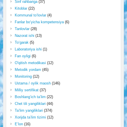
Sinf rahbariga
(37)
Kitoblar
(22)
Kommunal to‘lovlar
(4)
Fanlar bo‘yicha kompetensiya
(6)
Tanlovlar
(28)
Nazorat ishi
(13)
To‘garak
(5)
Laboratoriya ishi
(1)
Fan oyligi
(6)
O'qitish metodikasi
(12)
Metodik yordam
(45)
Monitoring
(12)
Ustama / oylik maosh
(146)
Milliy sertifikat
(37)
Boshlang‘ich ta’lim
(22)
Chet tili yangiliklari
(44)
Ta’lim yangiliklari
(374)
Xorijda ta’lim tizimi
(12)
E’lon
(16)