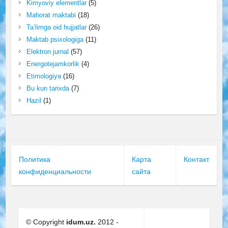
Kimyoviy elementlar
(5)
Mahorat maktabi
(18)
Ta’limga oid hujjatlar
(26)
Maktab psixologiga
(11)
Elektron jurnal
(57)
Energotejamkorlik
(4)
Etimologiya
(16)
Bu kun tarixda
(7)
Hazil
(1)
Политика
Карта
Контакт
конфиденциальности
сайта
© Copyright
idum.uz.
2012 -