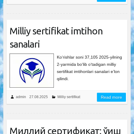
Milliy sertifikat imtihon
sanalari
Ko‘rishlar soni 37,105 2025-yilning
2-yarmida bo‘lib o‘tadigan milliy
sertifikat imtihonlari sanalari e’lon
qilindi.
admin
27.08.2025
Milliy sertifikat
Read more
Миллий сертификат: ўқиш