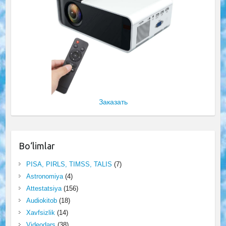
Заказать
Bo‘limlar
PISA, PIRLS, TIMSS, TALIS
(7)
Astronomiya
(4)
Attestatsiya
(156)
Audiokitob
(18)
Xavfsizlik
(14)
Videodars
(38)