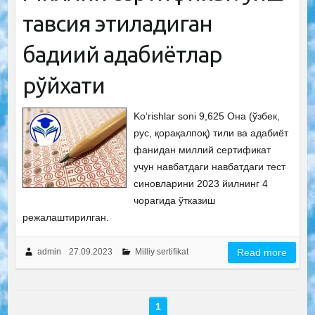
тавсия этиладиган
бадиий адабиётлар
рўйхати
Ko‘rishlar soni 9,625 Она (ўзбек,
рус, қорақалпоқ) тили ва адабиёт
фанидан миллий сертификат
учун навбатдаги навбатдаги тест
синовларини 2023 йилнинг 4
чорагида ўтказиш
режалаштирилган.
admin
27.09.2023
Milliy sertifikat
Read more
1