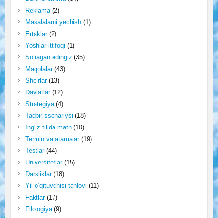
Reklama
(2)
Masalalarni yechish
(1)
Ertaklar
(2)
Yoshlar ittifoqi
(1)
So‘ragan edingiz
(35)
Maqolalar
(43)
She’rlar
(13)
Davlatlar
(12)
Strategiya
(4)
Tadbir ssenariysi
(18)
Ingliz tilida matn
(10)
Termin va atamalar
(19)
Testlar
(44)
Universitetlar
(15)
Darsliklar
(18)
Yil o‘qituvchisi tanlovi
(11)
Faktlar
(17)
Filologiya
(9)