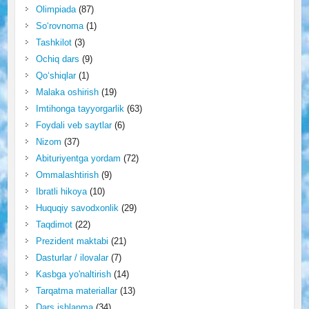
Olimpiada
(87)
So‘rovnoma
(1)
Tashkilot
(3)
Ochiq dars
(9)
Qo‘shiqlar
(1)
Malaka oshirish
(19)
Imtihonga tayyorgarlik
(63)
Foydali veb saytlar
(6)
Nizom
(37)
Abituriyentga yordam
(72)
Ommalashtirish
(9)
Ibratli hikoya
(10)
Huquqiy savodxonlik
(29)
Taqdimot
(22)
Prezident maktabi
(21)
Dasturlar / ilovalar
(7)
Kasbga yo'naltirish
(14)
Tarqatma materiallar
(13)
Dars ishlanma
(34)