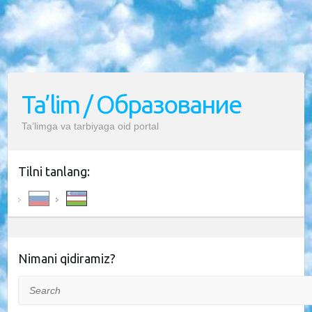
Ta’lim / Образование
Ta’limga va tarbiyaga oid portal
Tilni tanlang:
Nimani qidiramiz?
Search