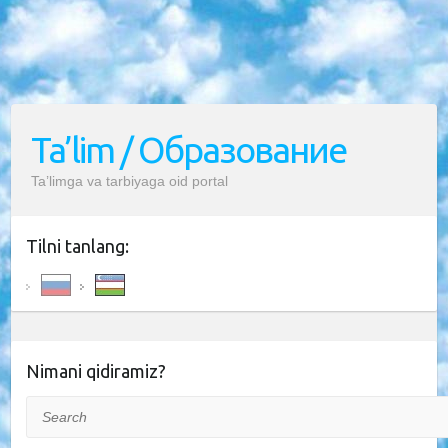
Ta’lim / Образование
Ta’limga va tarbiyaga oid portal
Tilni tanlang:
Nimani qidiramiz?
Search