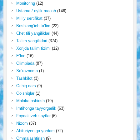
Monitoring
(12)
Ustama / oylik maosh
(146)
Milliy sertifikat
(37)
Boshlang‘ich ta’lim
(22)
Chet tili yangiliklari
(44)
Ta’lim yangiliklari
(374)
Xorijda ta’lim tizimi
(12)
E’lon
(16)
Olimpiada
(87)
So‘rovnoma
(1)
Tashkilot
(3)
Ochiq dars
(9)
Qo‘shiqlar
(1)
Malaka oshirish
(19)
Imtihonga tayyorgarlik
(63)
Foydali veb saytlar
(6)
Nizom
(37)
Abituriyentga yordam
(72)
Ommalashtirish
(9)