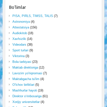
Bo‘limlar
PISA, PIRLS, TIMSS, TALIS
(7)
Astronomiya
(4)
Attestatsiya
(156)
Audiokitob
(18)
Xavfsizlik
(14)
Videodars
(38)
Sport turlari
(9)
Viktorina
(3)
Bola tarbiyasi
(23)
Maktab direktoriga
(12)
Lavozim yo'riqnomasi
(7)
Maktabgacha ta’lim
(4)
O‘lchov birliklari
(5)
Mashhurlar hayoti
(19)
Direktor o‘rinbosariga
(61)
Xorijiy universitetlar
(4)