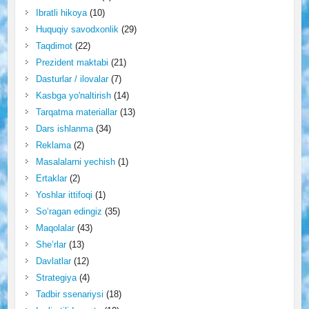
Ibratli hikoya
(10)
Huquqiy savodxonlik
(29)
Taqdimot
(22)
Prezident maktabi
(21)
Dasturlar / ilovalar
(7)
Kasbga yo'naltirish
(14)
Tarqatma materiallar
(13)
Dars ishlanma
(34)
Reklama
(2)
Masalalarni yechish
(1)
Ertaklar
(2)
Yoshlar ittifoqi
(1)
So‘ragan edingiz
(35)
Maqolalar
(43)
She’rlar
(13)
Davlatlar
(12)
Strategiya
(4)
Tadbir ssenariysi
(18)