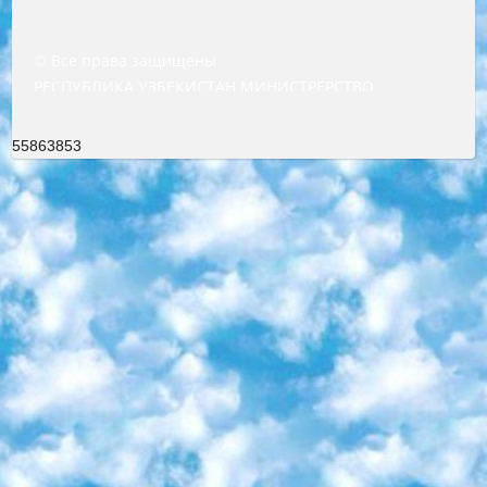
© Все права защищены
РЕСПУБЛИКА УЗБЕКИСТАН МИНИСТРЕРСТВО ДОШКОЛЬНОГО И ШКОЛЬНОГО ОБРАЗОВАНИЯ КОМАНДА в общеобразовательных учреждениях в 2023-2024 учебном году организация и проведение итоговой государственной аттестации обучающихся о Министра дошкольного и школьного образования Республики Узбекистан от 4 марта 2008 года (постановлением Минюста от 20 марта 2008 года № 1778 государственной регистрации) «Итоговое состояние учащихся общего среднего образования на основании положения об утверждении положения об аттестации общего среднего образования выпускной экзамен студентов в образовательных учреждениях в 2023-2024 учебном году В целях организации и прохождения аттестации приказываю: 1. Следующее: перечень предметов, по которым будет проводиться итоговая государственная аттестация и экзамен формы перевода согласно приложению 1; сертификаты международного образца, оценивающие уровень владения иностранными языками перечень согласно приложению 2; 2. Педагогический при специализированных образовательных учреждениях. научно-практический центр квалификации и международной оценки (Д.Давидова) 2024 г. До 25 марта: задания по предметам, по которым будет проводиться итоговая аттестация разработка и утверждение технических условий; итоговая аттестация на основании разработанного предметного задания разработка вопросов по предметам (устно и письменно), экзамен передача; общеобразовательные средние школы и специальные учебные заведения учащиеся выпускных классов школ и интернатов в агентской системе подготовка базы данных экзаменационных материалов и критериев оценки; перевод базы экзаменационных материалов на все языки обучения подать в Республиканский образовательный центр для изготовления; варианты экзаменов на основе разработанных контрольных материалов пусть будут поставлены задачи формирования. 3. Республиканский образовательный центр (Ш.Худайкулов) до 5 апреля 2024 года. до: база данных предоставленных экзаменационных материалов на все языки обучения перевод и экспертиза; для слепых, слабовидящих, глухих, слабослышащих и умственно отсталых детей учащиеся выпускных классов специализированных школ и школ-интернатов база данных экзаменационных материалов на всех преподаваемых языках подготовка критериев оценки; специализированные школы для умственно отсталых детей и технологии для учащихся выпускных классов школ-интернатов разработка соответствующих рекомендаций и критериев проведения ЕГЭ по естествознанию давать задания. 4. Педагогический при специализированных образовательных учреждениях. Научно-практический центр навыков и международной оценки (Д.Давидова), Республика образовательный центр (Худайкулов Ш.) итоговый государственный аттестационный экзамен ориентирован на творческое и логическое мышление при подготовке базы материалов учитывать введение заданий. 5. Следует отметить, что: сертификат государственного образца о знании общеобразовательного предмета и как минимум национальный уровень B1 по предметам на иностранных языках, указанным в Приложении 2. или международно признанный сертификат эквивалентного уровня студенты, изучающие определенный предмет, освобождаются от экзамена; по соответствующим предметам запланирована итоговая государственная аттестация за день до дня, путем жеребьевки Рабочей группой (в письменной форме по предметам, проводимым в форме) из числа сформированных вариантов выбрано 2 варианта; 2 выбранных варианта экзамена анонсированы на официальном сайте министерства и все выпускники по всей стране на основе этих вариантов проводит итоговую государственную аттестацию. 6. Государственное образование учащихся средних общеобразовательных учреждений. знания в соответствии с квалификационными требованиями, которые необходимо приобрести на основании стандартов итоговый (выпускной) контроль для 9 и 11 классов в целях тестирования Экзамены (далее – экзамены) состоят из предметов, перечисленных в приложении 1. будет сделано. 7. Экзамены пройдут с 26 мая по 15 июня 2024 г. (кроме науки физического воспитания). 8. Физическая для учащихся 9 классов общесредних образовательных учреждений. Экзамены по предмету «Образование, квалификация медицина» 1-6 мая 2024 года. сотрудники перевести под присмотр (с отклонениями в физическом или умственном развитии) специализированная школа для детей, школы-интернаты и со сколиозом школы-интернаты санаторного типа для больных детей исключены). 9. Он был слепым, слабовидящим и имел нарушения опорно-двигательного аппарата. экзамены в специализированных школах и интернатах для детей должны проводиться исходя из требований, предъявляемых к общеобразовательным учреждениям (физкультура кроме науки). 10. Специализированная школа для глухих и слабослышащих детей. и экзамены в интернатах и быть реализован в виде письменного теста по математике. 11. Специальность для умственно отсталых детей. Для 9 класса Родной язык и литературное письмо Государственный язык (язык обучения – узбекский). для неклассов) написано Математическое письмо Письменная/устная история Узбекистана Физическое воспитание практично Итоговый контроль Для 11 класса Написание родного языка и литературы (эссе) Математическое письмо Узбекский язык (обучение на узбекском языке) не посещающее общее среднее образование для учреждений)/Образовательное учреждение выбор письменный и устный Иностранный язык письменный/устный Письменная/устная история Узбекистана *По выбору студента:  Химия  Физика  Основы государственного права  География 10 бесплатных образовательных ресурсов - Мы составили подборку онлайн-проектов с интерактивными упражнениями, видеолекциями и статьями. Они помогут вам обрести новые и освежить старые знания бесплатно. 1. «ИНТУИТ» Старейшая образовательная площадка Рунета. Здесь вы найдёте сотни текстовых и видеокурсов на десятки различных тем — от программирования до психологии. Многие курсы подготовлены российскими университетами и крупными международными компаниями вроде Intel и Microsoft. Самостоятельное обучение бесплатное, но желающие могут оплатить услуги персональных наставников. 2. «Смартия» знакомит с актуальными профессиями и подсказывает, как им обучаться. Выбрав заинтересовавшую вас специальность — SMM-специалист, фотограф, веб-дизайнер или другую, — увидите список необходимых для неё умений. Чтобы вы могли освоить их самостоятельно, для каждого умения площадка отображает подборку ссылок на учебные материалы. Хотя «Смартия» ориентируется на русскоязычную аудиторию, часть контента всё же доступна только на английском. 3. «Лекторий Физтеха» Проект Московского физико-технического института (Физтеха). С его помощью вы можете смотреть онлайн серии лекций, записанные на видео в этом вузе. В числе доступных предметов — физика, биология, химия, информационные технологии и другие. К некоторым лекциям администрация ресурса прилагает готовые конспекты, которые можно скачивать в PDF-формате. 4. ITMOcourses Онлайн-площадка Санкт-Петербургского национального исследовательского университета информационных технологий, механики и оптики (ИТМО). Ресурс предоставляет свободный доступ к курсам, разработанным в этом вузе. Каталог материалов разбит на четыре категории: «Оптические системы и технологии», «Приборостроение и робототехника», «Информационные технологии» и «Биотехнологии». Курсы состоят из видеолекций, интерактивных демонстраций и заданий. 5. «КиберЛенинка» Электронная научная библиотека открытого доступа. Каталог площадки регулярно обрастает текстами статей из различных научных изданий. Сгруппированные по журналам и рубрикам публикации можно читать онлайн или скачивать целиком в PDF-формате. Проект нацелен на популяризацию науки за счёт открытого доступа к качественной информации. 6. «ПостНаука» На этом ресурсе публикуют подборки видеолекций, составленные экспертами из разных отраслей и объединённые общими темами. Среди них, к примеру, есть серии «Биоинформатика и геномика», «Культура средневековой Скандинавии» и Cinema Studies о теории кино. Каждая подборка лекций — логически связанная история, рассказанная экспертом от первого лица. Кроме того, на сайте появляются научно-образовательные статьи и тесты на разные темы. 7. «Newочём» Команда проекта «Newочём» отбирает самые интересные тексты из англоязычных СМИ и переводит те из них, за которые голосуют участники сообщества «ВКонтакте». По большей части это научно-популярные статьи. Редакторы придумывают лишь заголовки, в остальном содержание переводов соответствует оригиналам. Полные тексты можно читать прямо в социальной сети. 8. InternetUrok Онлайн-база материалов по основным дисциплинам школьной программы. Информация на сайте структурирована по классам, предметам и темам (урокам). Каждый урок состоит из видеолекций и конспектов. Есть также интерактивные тренажёры и тесты для закрепления пройденного материала. Даже если вы давно окончили школу, возможность повторить программу старших классов всегда может пригодиться. 9. Edutainme Ещё один ресурс об образовании. В отличие от Newtonew, как мне кажется, Edutainme больше ориентируется на представителей индустрии: педагогов, предпринимателей, разработчиков образовательных проектов. Но и любой, кто просто стремится к саморазвитию, найдёт на сайте много полезного и интересного для себя. Например, информацию о новых курсах и образовательных сервисах. 10. Newtonew Онлайн-медиа об образовании и обучении в широком смысле. Авторы Newtonew пишут об инструментах, заведениях, тактиках и стратегиях, которые помогают учить других и получать новые знания самостоятельно. На этой площадке вы найдёте новости, обзоры, аналитические мате
55863853