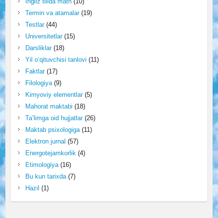
Ingliz tilida matn
(10)
Termin va atamalar
(19)
Testlar
(44)
Universitetlar
(15)
Darsliklar
(18)
Yil o‘qituvchisi tanlovi
(11)
Faktlar
(17)
Filologiya
(9)
Kimyoviy elementlar
(5)
Mahorat maktabi
(18)
Ta’limga oid hujjatlar
(26)
Maktab psixologiga
(11)
Elektron jurnal
(57)
Energotejamkorlik
(4)
Etimologiya
(16)
Bu kun tarixda
(7)
Hazil
(1)