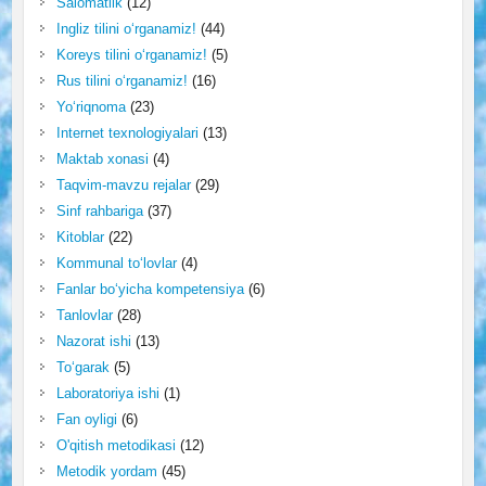
Salomatlik
(12)
Ingliz tilini o‘rganamiz!
(44)
Koreys tilini o‘rganamiz!
(5)
Rus tilini o‘rganamiz!
(16)
Yo‘riqnoma
(23)
Internet texnologiyalari
(13)
Maktab xonasi
(4)
Taqvim-mavzu rejalar
(29)
Sinf rahbariga
(37)
Kitoblar
(22)
Kommunal to‘lovlar
(4)
Fanlar bo‘yicha kompetensiya
(6)
Tanlovlar
(28)
Nazorat ishi
(13)
To‘garak
(5)
Laboratoriya ishi
(1)
Fan oyligi
(6)
O'qitish metodikasi
(12)
Metodik yordam
(45)