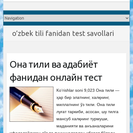
o’zbek tili fanidan test savollari
Она тили ва адабиёт
фанидан онлайн тест
Ko‘rishlar soni 9,023 Она тили —
ҳар бир элатнинг, халқнинг,
миллатнинг ўз тили. Она тили
луғат таркиби, асосан, шу тилга
мансуб халқнинг турмуши,
маданияти ва анъаналарини