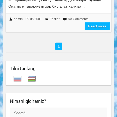
ифодалайдиган сўз ва тушунчалардан иборат бўлади.
Она тили тараққиёти ҳар бир элат, халқ ва…
admin
09.05.2001
Testlar
No Comments
Read more
1
Tilni tanlang:
Nimani qidiramiz?
Search