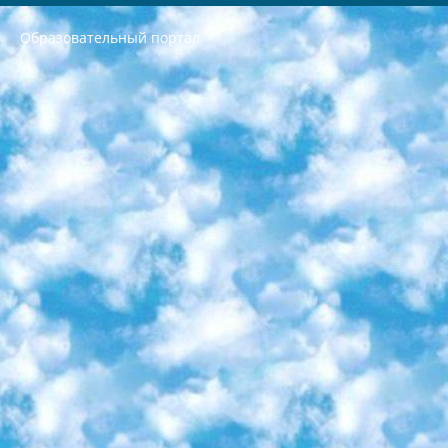
Образовательный портал
РЕСПУБЛИКА УЗБЕКИСТАН МИНИСТРЕРСТВО ДОШКОЛЬНОГО И ШКОЛЬНОГО ОБРАЗОВАНИЯ КОМАНДА в общеобразовательных учреждениях в 2023-2024 учебном году организация и проведение итоговой государственной аттестации обучающихся о Министра дошкольного и школьного образования Республики Узбекистан от 4 марта 2008 года (постановлением Минюста от 20 марта 2008 года № 1778 государственной регистрации) «Итоговое состояние учащихся общего среднего образования на основании положения об утверждении положения об аттестации общего среднего образования выпускной экзамен студентов в образовательных учреждениях в 2023-2024 учебном году В целях организации и прохождения аттестации приказываю: 1. Следующее: перечень предметов, по которым будет проводиться итоговая государственная аттестация и экзамен формы перевода согласно приложению 1; сертификаты международного образца, оценивающие уровень владения иностранными языками перечень согласно приложению 2; 2. Педагогический при специализированных образовательных учреждениях. научно-практический центр квалификации и международной оценки (Д.Давидова) 2024 г. До 25 марта: задания по предметам, по которым будет проводиться итоговая аттестация разработка и утверждение технических условий; итоговая аттестация на основании разработанного предметного задания разработка вопросов по предметам (устно и письменно), экзамен передача; общеобразовательные средние школы и специальные учебные заведения учащиеся выпускных классов школ и интернатов в агентской системе подготовка базы данных экзаменационных материалов и критериев оценки; перевод базы экзаменационных материалов на все языки обучения подать в Республиканский образовательный центр для изготовления; варианты экзаменов на основе разработанных контрольных материалов пусть будут поставлены задачи формирования. 3. Республиканский образовательный центр (Ш.Худайкулов) до 5 апреля 2024 года. до: база данных предоставленных экзаменационных материалов на все языки обучения перевод и экспертиза; для слепых, слабовидящих, глухих, слабослышащих и умственно отсталых детей учащиеся выпускных классов специализированных школ и школ-интернатов база данных экзаменационных материалов на всех преподаваемых языках подготовка критериев оценки; специализированные школы для умственно отсталых детей и технологии для учащихся выпускных классов школ-интернатов разработка соответствующих рекомендаций и критериев проведения ЕГЭ по естествознанию давать задания. 4. Педагогический при специализированных образовательных учреждениях. Научно-практический центр навыков и международной оценки (Д.Давидова), Республика образовательный центр (Худайкулов Ш.) итоговый государственный аттестационный экзамен ориентирован на творческое и логическое мышление при подготовке базы материалов учитывать введение заданий. 5. Следует отметить, что: сертификат государственного образца о знании общеобразовательного предмета и как минимум национальный уровень B1 по предметам на иностранных языках, указанным в Приложении 2. или международно признанный сертификат эквивалентного уровня студенты, изучающие определенный предмет, освобождаются от экзамена; по соответствующим предметам запланирована итоговая государственная аттестация за день до дня, путем жеребьевки Рабочей группой (в письменной форме по предметам, проводимым в форме) из числа сформированных вариантов выбрано 2 варианта; 2 выбранных варианта экзамена анонсированы на официальном сайте министерства и все выпускники по всей стране на основе этих вариантов проводит итоговую государственную аттестацию. 6. Государственное образование учащихся средних общеобразовательных учреждений. знания в соответствии с квалификационными требованиями, которые необходимо приобрести на основании стандартов итоговый (выпускной) контроль для 9 и 11 классов в целях тестирования Экзамены (далее – экзамены) состоят из предметов, перечисленных в приложении 1. будет сделано. 7. Экзамены пройдут с 26 мая по 15 июня 2024 г. (кроме науки физического воспитания). 8. Физическая для учащихся 9 классов общесредних образовательных учреждений. Экзамены по предмету «Образование, квалификация медицина» 1-6 мая 2024 года. сотрудники перевести под присмотр (с отклонениями в физическом или умственном развитии) специализированная школа для детей, школы-интернаты и со сколиозом школы-интернаты санаторного типа для больных детей исключены). 9. Он был слепым, слабовидящим и имел нарушения опорно-двигательного аппарата. экзамены в специализированных школах и интернатах для детей должны проводиться исходя из требований, предъявляемых к общеобразовательным учреждениям (физкультура кроме науки). 10. Специализированная школа для глухих и слабослышащих детей. и экзамены в интернатах и быть реализован в виде письменного теста по математике. 11. Специальность для умственно отсталых детей. Для 9 класса Родной язык и литературное письмо Государственный язык (язык обучения – узбекский). для неклассов) написано Математическое письмо Письменная/устная история Узбекистана Физическое воспитание практично Итоговый контроль Для 11 класса Написание родного языка и литературы (эссе) Математическое письмо Узбекский язык (обучение на узбекском языке) не посещающее общее среднее образование для учреждений)/Образовательное учреждение выбор письменный и устный Иностранный язык письменный/устный Письменная/устная история Узбекистана *По выбору студента:  Химия  Физика  Основы государственного права  География 10 бесплатных образовательных ресурсов - Мы составили подборку онлайн-проектов с интерактивными упражнениями, видеолекциями и статьями. Они помогут вам обрести новые и освежить старые знания бесплатно. 1. «ИНТУИТ» Старейшая образовательная площадка Рунета. Здесь вы найдёте сотни текстовых и видеокурсов на десятки различных тем — от программирования до психологии. Многие курсы подготовлены российскими университетами и крупными международными компаниями вроде Intel и Microsoft. Самостоятельное обучение бесплатное, но желающие могут оплатить услуги персональных наставников. 2. «Смартия» знакомит с актуальными профессиями и подсказывает, как им обучаться. Выбрав заинтересовавшую вас специальность — SMM-специалист, фотограф, веб-дизайнер или другую, — увидите список необходимых для неё умений. Чтобы вы могли освоить их самостоятельно, для каждого умения площадка отображает подборку ссылок на учебные материалы. Хотя «Смартия» ориентируется на русскоязычную аудиторию, часть контента всё же доступна только на английском. 3. «Лекторий Физтеха» Проект Московского физико-технического института (Физтеха). С его помощью вы можете смотреть онлайн серии лекций, записанные на видео в этом вузе. В числе доступных предметов — физика, биология, химия, информационные технологии и другие. К некоторым лекциям администрация ресурса прилагает готовые конспекты, которые можно скачивать в PDF-формате. 4. ITMOcourses Онлайн-площадка Санкт-Петербургского национального исследовательского университета информационных технологий, механики и оптики (ИТМО). Ресурс предоставляет свободный доступ к курсам, разработанным в этом вузе. Каталог материалов разбит на четыре категории: «Оптические системы и технологии», «Приборостроение и робототехника», «Информационные технологии» и «Биотехнологии». Курсы состоят из видеолекций, интерактивных демонстраций и заданий. 5. «КиберЛенинка» Электронная научная библиотека открытого доступа. Каталог площадки регулярно обрастает текстами статей из различных научных изданий. Сгруппированные по журналам и рубрикам публикации можно читать онлайн или скачивать целиком в PDF-формате. Проект нацелен на популяризацию науки за счёт открытого доступа к качественной информации. 6. «ПостНаука» На этом ресурсе публикуют подборки видеолекций, составленные экспертами из разных отраслей и объединённые общими темами. Среди них, к примеру, есть серии «Биоинформатика и геномика», «Культура средневековой Скандинавии» и Cinema Studies о теории кино. Каждая подборка лекций — логически связанная история, рассказанная экспертом от первого лица. Кроме того, на сайте появляются научно-образовательные статьи и тесты на разные темы. 7. «Newочём» Команда проекта «Newочём» отбирает самые интересные тексты из англоязычных СМИ и переводит те из них, за которые голосуют участники сообщества «ВКонтакте». По большей части это научно-популярные статьи. Редакторы придумывают лишь заголовки, в остальном содержание переводов соответствует оригиналам. Полные тексты можно читать прямо в социальной сети. 8. InternetUrok Онлайн-база материалов по основным дисциплинам школьной программы. Информация на сайте структурирована по классам, предметам и темам (урокам). Каждый урок состоит из видеолекций и конспектов. Есть также интерактивные тренажёры и тесты для закрепления пройденного материала. Даже если вы давно окончили школу, возможность повторить программу старших классов всегда может пригодиться. 9. Edutainme Ещё один ресурс об образовании. В отличие от Newtonew, как мне кажется, Edutainme больше ориентируется на представителей индустрии: педагогов, предпринимателей, разработчиков образовательных проектов. Но и любой, кто просто стремится к саморазвитию, найдёт на сайте много полезного и интересного для себя. Например, информацию о новых курсах и образовательных сервисах. 10. Newtonew Онлайн-медиа об образовании и обучении в широком смысле. Авторы Newtonew пишут об инструментах, заведениях, тактиках и стратегиях, которые помогают учить других и получать новые знания самостоятельно. На этой площадке вы найдёте новости, обзоры, аналитические мат