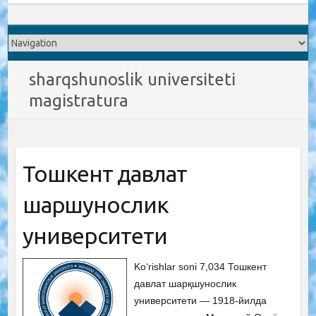
sharqshunoslik universiteti
magistratura
Тошкент давлат
шарқшунослик
университети
Ko‘rishlar soni 7,034 Тошкент
давлат шарқшунослик
университети — 1918-йилда