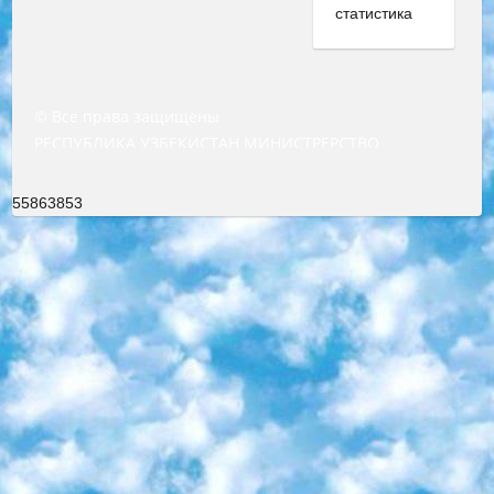
© Все права защищены
РЕСПУБЛИКА УЗБЕКИСТАН МИНИСТРЕРСТВО ДОШКОЛЬНОГО И ШКОЛЬНОГО ОБРАЗОВАНИЯ КОМАНДА в общеобразовательных учреждениях в 2023-2024 учебном году организация и проведение итоговой государственной аттестации обучающихся о Министра дошкольного и школьного образования Республики Узбекистан от 4 марта 2008 года (постановлением Минюста от 20 марта 2008 года № 1778 государственной регистрации) «Итоговое состояние учащихся общего среднего образования на основании положения об утверждении положения об аттестации общего среднего образования выпускной экзамен студентов в образовательных учреждениях в 2023-2024 учебном году В целях организации и прохождения аттестации приказываю: 1. Следующее: перечень предметов, по которым будет проводиться итоговая государственная аттестация и экзамен формы перевода согласно приложению 1; сертификаты международного образца, оценивающие уровень владения иностранными языками перечень согласно приложению 2; 2. Педагогический при специализированных образовательных учреждениях. научно-практический центр квалификации и международной оценки (Д.Давидова) 2024 г. До 25 марта: задания по предметам, по которым будет проводиться итоговая аттестация разработка и утверждение технических условий; итоговая аттестация на основании разработанного предметного задания разработка вопросов по предметам (устно и письменно), экзамен передача; общеобразовательные средние школы и специальные учебные заведения учащиеся выпускных классов школ и интернатов в агентской системе подготовка базы данных экзаменационных материалов и критериев оценки; перевод базы экзаменационных материалов на все языки обучения подать в Республиканский образовательный центр для изготовления; варианты экзаменов на основе разработанных контрольных материалов пусть будут поставлены задачи формирования. 3. Республиканский образовательный центр (Ш.Худайкулов) до 5 апреля 2024 года. до: база данных предоставленных экзаменационных материалов на все языки обучения перевод и экспертиза; для слепых, слабовидящих, глухих, слабослышащих и умственно отсталых детей учащиеся выпускных классов специализированных школ и школ-интернатов база данных экзаменационных материалов на всех преподаваемых языках подготовка критериев оценки; специализированные школы для умственно отсталых детей и технологии для учащихся выпускных классов школ-интернатов разработка соответствующих рекомендаций и критериев проведения ЕГЭ по естествознанию давать задания. 4. Педагогический при специализированных образовательных учреждениях. Научно-практический центр навыков и международной оценки (Д.Давидова), Республика образовательный центр (Худайкулов Ш.) итоговый государственный аттестационный экзамен ориентирован на творческое и логическое мышление при подготовке базы материалов учитывать введение заданий. 5. Следует отметить, что: сертификат государственного образца о знании общеобразовательного предмета и как минимум национальный уровень B1 по предметам на иностранных языках, указанным в Приложении 2. или международно признанный сертификат эквивалентного уровня студенты, изучающие определенный предмет, освобождаются от экзамена; по соответствующим предметам запланирована итоговая государственная аттестация за день до дня, путем жеребьевки Рабочей группой (в письменной форме по предметам, проводимым в форме) из числа сформированных вариантов выбрано 2 варианта; 2 выбранных варианта экзамена анонсированы на официальном сайте министерства и все выпускники по всей стране на основе этих вариантов проводит итоговую государственную аттестацию. 6. Государственное образование учащихся средних общеобразовательных учреждений. знания в соответствии с квалификационными требованиями, которые необходимо приобрести на основании стандартов итоговый (выпускной) контроль для 9 и 11 классов в целях тестирования Экзамены (далее – экзамены) состоят из предметов, перечисленных в приложении 1. будет сделано. 7. Экзамены пройдут с 26 мая по 15 июня 2024 г. (кроме науки физического воспитания). 8. Физическая для учащихся 9 классов общесредних образовательных учреждений. Экзамены по предмету «Образование, квалификация медицина» 1-6 мая 2024 года. сотрудники перевести под присмотр (с отклонениями в физическом или умственном развитии) специализированная школа для детей, школы-интернаты и со сколиозом школы-интернаты санаторного типа для больных детей исключены). 9. Он был слепым, слабовидящим и имел нарушения опорно-двигательного аппарата. экзамены в специализированных школах и интернатах для детей должны проводиться исходя из требований, предъявляемых к общеобразовательным учреждениям (физкультура кроме науки). 10. Специализированная школа для глухих и слабослышащих детей. и экзамены в интернатах и быть реализован в виде письменного теста по математике. 11. Специальность для умственно отсталых детей. Для 9 класса Родной язык и литературное письмо Государственный язык (язык обучения – узбекский). для неклассов) написано Математическое письмо Письменная/устная история Узбекистана Физическое воспитание практично Итоговый контроль Для 11 класса Написание родного языка и литературы (эссе) Математическое письмо Узбекский язык (обучение на узбекском языке) не посещающее общее среднее образование для учреждений)/Образовательное учреждение выбор письменный и устный Иностранный язык письменный/устный Письменная/устная история Узбекистана *По выбору студента:  Химия  Физика  Основы государственного права  География 10 бесплатных образовательных ресурсов - Мы составили подборку онлайн-проектов с интерактивными упражнениями, видеолекциями и статьями. Они помогут вам обрести новые и освежить старые знания бесплатно. 1. «ИНТУИТ» Старейшая образовательная площадка Рунета. Здесь вы найдёте сотни текстовых и видеокурсов на десятки различных тем — от программирования до психологии. Многие курсы подготовлены российскими университетами и крупными международными компаниями вроде Intel и Microsoft. Самостоятельное обучение бесплатное, но желающие могут оплатить услуги персональных наставников. 2. «Смартия» знакомит с актуальными профессиями и подсказывает, как им обучаться. Выбрав заинтересовавшую вас специальность — SMM-специалист, фотограф, веб-дизайнер или другую, — увидите список необходимых для неё умений. Чтобы вы могли освоить их самостоятельно, для каждого умения площадка отображает подборку ссылок на учебные материалы. Хотя «Смартия» ориентируется на русскоязычную аудиторию, часть контента всё же доступна только на английском. 3. «Лекторий Физтеха» Проект Московского физико-технического института (Физтеха). С его помощью вы можете смотреть онлайн серии лекций, записанные на видео в этом вузе. В числе доступных предметов — физика, биология, химия, информационные технологии и другие. К некоторым лекциям администрация ресурса прилагает готовые конспекты, которые можно скачивать в PDF-формате. 4. ITMOcourses Онлайн-площадка Санкт-Петербургского национального исследовательского университета информационных технологий, механики и оптики (ИТМО). Ресурс предоставляет свободный доступ к курсам, разработанным в этом вузе. Каталог материалов разбит на четыре категории: «Оптические системы и технологии», «Приборостроение и робототехника», «Информационные технологии» и «Биотехнологии». Курсы состоят из видеолекций, интерактивных демонстраций и заданий. 5. «КиберЛенинка» Электронная научная библиотека открытого доступа. Каталог площадки регулярно обрастает текстами статей из различных научных изданий. Сгруппированные по журналам и рубрикам публикации можно читать онлайн или скачивать целиком в PDF-формате. Проект нацелен на популяризацию науки за счёт открытого доступа к качественной информации. 6. «ПостНаука» На этом ресурсе публикуют подборки видеолекций, составленные экспертами из разных отраслей и объединённые общими темами. Среди них, к примеру, есть серии «Биоинформатика и геномика», «Культура средневековой Скандинавии» и Cinema Studies о теории кино. Каждая подборка лекций — логически связанная история, рассказанная экспертом от первого лица. Кроме того, на сайте появляются научно-образовательные статьи и тесты на разные темы. 7. «Newочём» Команда проекта «Newочём» отбирает самые интересные тексты из англоязычных СМИ и переводит те из них, за которые голосуют участники сообщества «ВКонтакте». По большей части это научно-популярные статьи. Редакторы придумывают лишь заголовки, в остальном содержание переводов соответствует оригиналам. Полные тексты можно читать прямо в социальной сети. 8. InternetUrok Онлайн-база материалов по основным дисциплинам школьной программы. Информация на сайте структурирована по классам, предметам и темам (урокам). Каждый урок состоит из видеолекций и конспектов. Есть также интерактивные тренажёры и тесты для закрепления пройденного материала. Даже если вы давно окончили школу, возможность повторить программу старших классов всегда может пригодиться. 9. Edutainme Ещё один ресурс об образовании. В отличие от Newtonew, как мне кажется, Edutainme больше ориентируется на представителей индустрии: педагогов, предпринимателей, разработчиков образовательных проектов. Но и любой, кто просто стремится к саморазвитию, найдёт на сайте много полезного и интересного для себя. Например, информацию о новых курсах и образовательных сервисах. 10. Newtonew Онлайн-медиа об образовании и обучении в широком смысле. Авторы Newtonew пишут об инструментах, заведениях, тактиках и стратегиях, которые помогают учить других и получать новые знания самостоятельно. На этой площадке вы найдёте новости, обзоры, аналитические мате
55863853