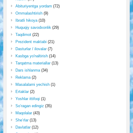
Abituriyentga yordam
(72)
Ommalashtirish
(9)
Ibratli hikoya
(10)
Huquqiy savodxonlik
(29)
Taqdimot
(22)
Prezident maktabi
(21)
Dasturlar / ilovalar
(7)
Kasbga yo'naltirish
(14)
Tarqatma materiallar
(13)
Dars ishlanma
(34)
Reklama
(2)
Masalalarni yechish
(1)
Ertaklar
(2)
Yoshlar ittifoqi
(1)
So‘ragan edingiz
(35)
Maqolalar
(43)
She’rlar
(13)
Davlatlar
(12)