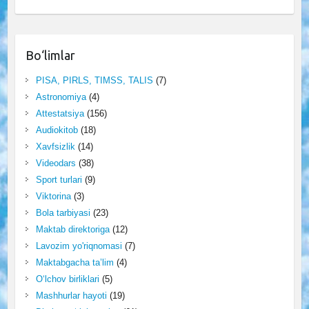
Bo‘limlar
PISA, PIRLS, TIMSS, TALIS
(7)
Astronomiya
(4)
Attestatsiya
(156)
Audiokitob
(18)
Xavfsizlik
(14)
Videodars
(38)
Sport turlari
(9)
Viktorina
(3)
Bola tarbiyasi
(23)
Maktab direktoriga
(12)
Lavozim yo'riqnomasi
(7)
Maktabgacha ta’lim
(4)
O‘lchov birliklari
(5)
Mashhurlar hayoti
(19)