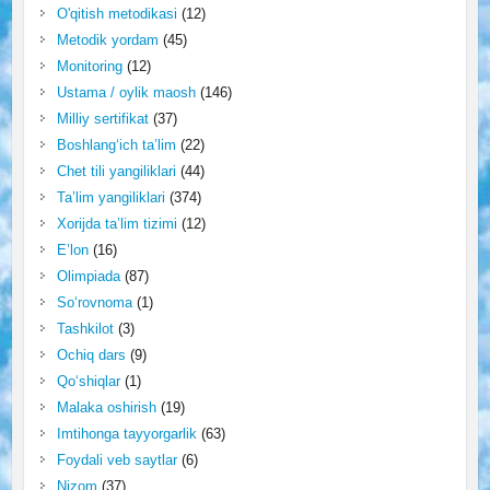
O'qitish metodikasi
(12)
Metodik yordam
(45)
Monitoring
(12)
Ustama / oylik maosh
(146)
Milliy sertifikat
(37)
Boshlang‘ich ta’lim
(22)
Chet tili yangiliklari
(44)
Ta’lim yangiliklari
(374)
Xorijda ta’lim tizimi
(12)
E’lon
(16)
Olimpiada
(87)
So‘rovnoma
(1)
Tashkilot
(3)
Ochiq dars
(9)
Qo‘shiqlar
(1)
Malaka oshirish
(19)
Imtihonga tayyorgarlik
(63)
Foydali veb saytlar
(6)
Nizom
(37)