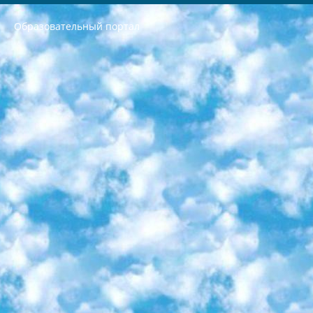
Образовательный портал
РЕСПУБЛИКА УЗБЕКИСТАН МИНИСТРЕРСТВО ДОШКОЛЬНОГО И ШКОЛЬНОГО ОБРАЗОВАНИЯ КОМАНДА в общеобразовательных учреждениях в 2023-2024 учебном году организация и проведение итоговой государственной аттестации обучающихся о Министра дошкольного и школьного образования Республики Узбекистан от 4 марта 2008 года (постановлением Минюста от 20 марта 2008 года № 1778 государственной регистрации) «Итоговое состояние учащихся общего среднего образования на основании положения об утверждении положения об аттестации общего среднего образования выпускной экзамен студентов в образовательных учреждениях в 2023-2024 учебном году В целях организации и прохождения аттестации приказываю: 1. Следующее: перечень предметов, по которым будет проводиться итоговая государственная аттестация и экзамен формы перевода согласно приложению 1; сертификаты международного образца, оценивающие уровень владения иностранными языками перечень согласно приложению 2; 2. Педагогический при специализированных образовательных учреждениях. научно-практический центр квалификации и международной оценки (Д.Давидова) 2024 г. До 25 марта: задания по предметам, по которым будет проводиться итоговая аттестация разработка и утверждение технических условий; итоговая аттестация на основании разработанного предметного задания разработка вопросов по предметам (устно и письменно), экзамен передача; общеобразовательные средние школы и специальные учебные заведения учащиеся выпускных классов школ и интернатов в агентской системе подготовка базы данных экзаменационных материалов и критериев оценки; перевод базы экзаменационных материалов на все языки обучения подать в Республиканский образовательный центр для изготовления; варианты экзаменов на основе разработанных контрольных материалов пусть будут поставлены задачи формирования. 3. Республиканский образовательный центр (Ш.Худайкулов) до 5 апреля 2024 года. до: база данных предоставленных экзаменационных материалов на все языки обучения перевод и экспертиза; для слепых, слабовидящих, глухих, слабослышащих и умственно отсталых детей учащиеся выпускных классов специализированных школ и школ-интернатов база данных экзаменационных материалов на всех преподаваемых языках подготовка критериев оценки; специализированные школы для умственно отсталых детей и технологии для учащихся выпускных классов школ-интернатов разработка соответствующих рекомендаций и критериев проведения ЕГЭ по естествознанию давать задания. 4. Педагогический при специализированных образовательных учреждениях. Научно-практический центр навыков и международной оценки (Д.Давидова), Республика образовательный центр (Худайкулов Ш.) итоговый государственный аттестационный экзамен ориентирован на творческое и логическое мышление при подготовке базы материалов учитывать введение заданий. 5. Следует отметить, что: сертификат государственного образца о знании общеобразовательного предмета и как минимум национальный уровень B1 по предметам на иностранных языках, указанным в Приложении 2. или международно признанный сертификат эквивалентного уровня студенты, изучающие определенный предмет, освобождаются от экзамена; по соответствующим предметам запланирована итоговая государственная аттестация за день до дня, путем жеребьевки Рабочей группой (в письменной форме по предметам, проводимым в форме) из числа сформированных вариантов выбрано 2 варианта; 2 выбранных варианта экзамена анонсированы на официальном сайте министерства и все выпускники по всей стране на основе этих вариантов проводит итоговую государственную аттестацию. 6. Государственное образование учащихся средних общеобразовательных учреждений. знания в соответствии с квалификационными требованиями, которые необходимо приобрести на основании стандартов итоговый (выпускной) контроль для 9 и 11 классов в целях тестирования Экзамены (далее – экзамены) состоят из предметов, перечисленных в приложении 1. будет сделано. 7. Экзамены пройдут с 26 мая по 15 июня 2024 г. (кроме науки физического воспитания). 8. Физическая для учащихся 9 классов общесредних образовательных учреждений. Экзамены по предмету «Образование, квалификация медицина» 1-6 мая 2024 года. сотрудники перевести под присмотр (с отклонениями в физическом или умственном развитии) специализированная школа для детей, школы-интернаты и со сколиозом школы-интернаты санаторного типа для больных детей исключены). 9. Он был слепым, слабовидящим и имел нарушения опорно-двигательного аппарата. экзамены в специализированных школах и интернатах для детей должны проводиться исходя из требований, предъявляемых к общеобразовательным учреждениям (физкультура кроме науки). 10. Специализированная школа для глухих и слабослышащих детей. и экзамены в интернатах и быть реализован в виде письменного теста по математике. 11. Специальность для умственно отсталых детей. Для 9 класса Родной язык и литературное письмо Государственный язык (язык обучения – узбекский). для неклассов) написано Математическое письмо Письменная/устная история Узбекистана Физическое воспитание практично Итоговый контроль Для 11 класса Написание родного языка и литературы (эссе) Математическое письмо Узбекский язык (обучение на узбекском языке) не посещающее общее среднее образование для учреждений)/Образовательное учреждение выбор письменный и устный Иностранный язык письменный/устный Письменная/устная история Узбекистана *По выбору студента:  Химия  Физика  Основы государственного права  География 10 бесплатных образовательных ресурсов - Мы составили подборку онлайн-проектов с интерактивными упражнениями, видеолекциями и статьями. Они помогут вам обрести новые и освежить старые знания бесплатно. 1. «ИНТУИТ» Старейшая образовательная площадка Рунета. Здесь вы найдёте сотни текстовых и видеокурсов на десятки различных тем — от программирования до психологии. Многие курсы подготовлены российскими университетами и крупными международными компаниями вроде Intel и Microsoft. Самостоятельное обучение бесплатное, но желающие могут оплатить услуги персональных наставников. 2. «Смартия» знакомит с актуальными профессиями и подсказывает, как им обучаться. Выбрав заинтересовавшую вас специальность — SMM-специалист, фотограф, веб-дизайнер или другую, — увидите список необходимых для неё умений. Чтобы вы могли освоить их самостоятельно, для каждого умения площадка отображает подборку ссылок на учебные материалы. Хотя «Смартия» ориентируется на русскоязычную аудиторию, часть контента всё же доступна только на английском. 3. «Лекторий Физтеха» Проект Московского физико-технического института (Физтеха). С его помощью вы можете смотреть онлайн серии лекций, записанные на видео в этом вузе. В числе доступных предметов — физика, биология, химия, информационные технологии и другие. К некоторым лекциям администрация ресурса прилагает готовые конспекты, которые можно скачивать в PDF-формате. 4. ITMOcourses Онлайн-площадка Санкт-Петербургского национального исследовательского университета информационных технологий, механики и оптики (ИТМО). Ресурс предоставляет свободный доступ к курсам, разработанным в этом вузе. Каталог материалов разбит на четыре категории: «Оптические системы и технологии», «Приборостроение и робототехника», «Информационные технологии» и «Биотехнологии». Курсы состоят из видеолекций, интерактивных демонстраций и заданий. 5. «КиберЛенинка» Электронная научная библиотека открытого доступа. Каталог площадки регулярно обрастает текстами статей из различных научных изданий. Сгруппированные по журналам и рубрикам публикации можно читать онлайн или скачивать целиком в PDF-формате. Проект нацелен на популяризацию науки за счёт открытого доступа к качественной информации. 6. «ПостНаука» На этом ресурсе публикуют подборки видеолекций, составленные экспертами из разных отраслей и объединённые общими темами. Среди них, к примеру, есть серии «Биоинформатика и геномика», «Культура средневековой Скандинавии» и Cinema Studies о теории кино. Каждая подборка лекций — логически связанная история, рассказанная экспертом от первого лица. Кроме того, на сайте появляются научно-образовательные статьи и тесты на разные темы. 7. «Newочём» Команда проекта «Newочём» отбирает самые интересные тексты из англоязычных СМИ и переводит те из них, за которые голосуют участники сообщества «ВКонтакте». По большей части это научно-популярные статьи. Редакторы придумывают лишь заголовки, в остальном содержание переводов соответствует оригиналам. Полные тексты можно читать прямо в социальной сети. 8. InternetUrok Онлайн-база материалов по основным дисциплинам школьной программы. Информация на сайте структурирована по классам, предметам и темам (урокам). Каждый урок состоит из видеолекций и конспектов. Есть также интерактивные тренажёры и тесты для закрепления пройденного материала. Даже если вы давно окончили школу, возможность повторить программу старших классов всегда может пригодиться. 9. Edutainme Ещё один ресурс об образовании. В отличие от Newtonew, как мне кажется, Edutainme больше ориентируется на представителей индустрии: педагогов, предпринимателей, разработчиков образовательных проектов. Но и любой, кто просто стремится к саморазвитию, найдёт на сайте много полезного и интересного для себя. Например, информацию о новых курсах и образовательных сервисах. 10. Newtonew Онлайн-медиа об образовании и обучении в широком смысле. Авторы Newtonew пишут об инструментах, заведениях, тактиках и стратегиях, которые помогают учить других и получать новые знания самостоятельно. На этой площадке вы найдёте новости, обзоры, аналитические мат