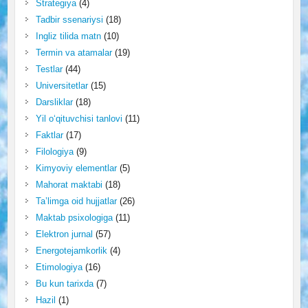
Strategiya
(4)
Tadbir ssenariysi
(18)
Ingliz tilida matn
(10)
Termin va atamalar
(19)
Testlar
(44)
Universitetlar
(15)
Darsliklar
(18)
Yil o‘qituvchisi tanlovi
(11)
Faktlar
(17)
Filologiya
(9)
Kimyoviy elementlar
(5)
Mahorat maktabi
(18)
Ta’limga oid hujjatlar
(26)
Maktab psixologiga
(11)
Elektron jurnal
(57)
Energotejamkorlik
(4)
Etimologiya
(16)
Bu kun tarixda
(7)
Hazil
(1)