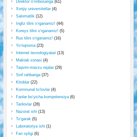
Direktor o‘rinbosariga
(61)
Xorijiy universitetlar
(4)
Salomatlik
(12)
Ingliz tilini o‘rganamiz!
(44)
Koreys tilini o‘rganamiz!
(5)
Rus tilini o‘rganamiz!
(16)
Yo‘riqnoma
(23)
Internet texnologiyalari
(13)
Maktab xonasi
(4)
Taqvim-mavzu rejalar
(29)
Sinf rahbariga
(37)
Kitoblar
(22)
Kommunal to‘lovlar
(4)
Fanlar bo‘yicha kompetensiya
(6)
Tanlovlar
(28)
Nazorat ishi
(13)
To‘garak
(5)
Laboratoriya ishi
(1)
Fan oyligi
(6)