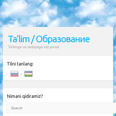
Ta’lim / Образование
Ta’limga va tarbiyaga oid portal
Tilni tanlang:
Nimani qidiramiz?
Search