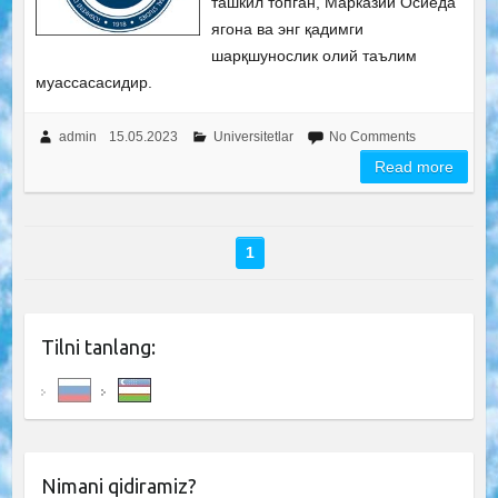
ташкил топган, Марказий Осиёда
ягона ва энг қадимги
шарқшунослик олий таълим
муассасасидир.
admin
15.05.2023
Universitetlar
No Comments
Read more
1
Tilni tanlang:
Nimani qidiramiz?