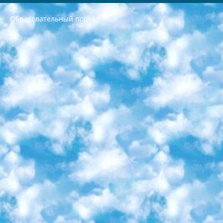
Образовательный портал
РЕСПУБЛИКА УЗБЕКИСТАН МИНИСТРЕРСТВО ДОШКОЛЬНОГО И ШКОЛЬНОГО ОБРАЗОВАНИЯ КОМАНДА в общеобразовательных учреждениях в 2023-2024 учебном году организация и проведение итоговой государственной аттестации обучающихся о Министра дошкольного и школьного образования Республики Узбекистан от 4 марта 2008 года (постановлением Минюста от 20 марта 2008 года № 1778 государственной регистрации) «Итоговое состояние учащихся общего среднего образования на основании положения об утверждении положения об аттестации общего среднего образования выпускной экзамен студентов в образовательных учреждениях в 2023-2024 учебном году В целях организации и прохождения аттестации приказываю: 1. Следующее: перечень предметов, по которым будет проводиться итоговая государственная аттестация и экзамен формы перевода согласно приложению 1; сертификаты международного образца, оценивающие уровень владения иностранными языками перечень согласно приложению 2; 2. Педагогический при специализированных образовательных учреждениях. научно-практический центр квалификации и международной оценки (Д.Давидова) 2024 г. До 25 марта: задания по предметам, по которым будет проводиться итоговая аттестация разработка и утверждение технических условий; итоговая аттестация на основании разработанного предметного задания разработка вопросов по предметам (устно и письменно), экзамен передача; общеобразовательные средние школы и специальные учебные заведения учащиеся выпускных классов школ и интернатов в агентской системе подготовка базы данных экзаменационных материалов и критериев оценки; перевод базы экзаменационных материалов на все языки обучения подать в Республиканский образовательный центр для изготовления; варианты экзаменов на основе разработанных контрольных материалов пусть будут поставлены задачи формирования. 3. Республиканский образовательный центр (Ш.Худайкулов) до 5 апреля 2024 года. до: база данных предоставленных экзаменационных материалов на все языки обучения перевод и экспертиза; для слепых, слабовидящих, глухих, слабослышащих и умственно отсталых детей учащиеся выпускных классов специализированных школ и школ-интернатов база данных экзаменационных материалов на всех преподаваемых языках подготовка критериев оценки; специализированные школы для умственно отсталых детей и технологии для учащихся выпускных классов школ-интернатов разработка соответствующих рекомендаций и критериев проведения ЕГЭ по естествознанию давать задания. 4. Педагогический при специализированных образовательных учреждениях. Научно-практический центр навыков и международной оценки (Д.Давидова), Республика образовательный центр (Худайкулов Ш.) итоговый государственный аттестационный экзамен ориентирован на творческое и логическое мышление при подготовке базы материалов учитывать введение заданий. 5. Следует отметить, что: сертификат государственного образца о знании общеобразовательного предмета и как минимум национальный уровень B1 по предметам на иностранных языках, указанным в Приложении 2. или международно признанный сертификат эквивалентного уровня студенты, изучающие определенный предмет, освобождаются от экзамена; по соответствующим предметам запланирована итоговая государственная аттестация за день до дня, путем жеребьевки Рабочей группой (в письменной форме по предметам, проводимым в форме) из числа сформированных вариантов выбрано 2 варианта; 2 выбранных варианта экзамена анонсированы на официальном сайте министерства и все выпускники по всей стране на основе этих вариантов проводит итоговую государственную аттестацию. 6. Государственное образование учащихся средних общеобразовательных учреждений. знания в соответствии с квалификационными требованиями, которые необходимо приобрести на основании стандартов итоговый (выпускной) контроль для 9 и 11 классов в целях тестирования Экзамены (далее – экзамены) состоят из предметов, перечисленных в приложении 1. будет сделано. 7. Экзамены пройдут с 26 мая по 15 июня 2024 г. (кроме науки физического воспитания). 8. Физическая для учащихся 9 классов общесредних образовательных учреждений. Экзамены по предмету «Образование, квалификация медицина» 1-6 мая 2024 года. сотрудники перевести под присмотр (с отклонениями в физическом или умственном развитии) специализированная школа для детей, школы-интернаты и со сколиозом школы-интернаты санаторного типа для больных детей исключены). 9. Он был слепым, слабовидящим и имел нарушения опорно-двигательного аппарата. экзамены в специализированных школах и интернатах для детей должны проводиться исходя из требований, предъявляемых к общеобразовательным учреждениям (физкультура кроме науки). 10. Специализированная школа для глухих и слабослышащих детей. и экзамены в интернатах и быть реализован в виде письменного теста по математике. 11. Специальность для умственно отсталых детей. Для 9 класса Родной язык и литературное письмо Государственный язык (язык обучения – узбекский). для неклассов) написано Математическое письмо Письменная/устная история Узбекистана Физическое воспитание практично Итоговый контроль Для 11 класса Написание родного языка и литературы (эссе) Математическое письмо Узбекский язык (обучение на узбекском языке) не посещающее общее среднее образование для учреждений)/Образовательное учреждение выбор письменный и устный Иностранный язык письменный/устный Письменная/устная история Узбекистана *По выбору студента:  Химия  Физика  Основы государственного права  География 10 бесплатных образовательных ресурсов - Мы составили подборку онлайн-проектов с интерактивными упражнениями, видеолекциями и статьями. Они помогут вам обрести новые и освежить старые знания бесплатно. 1. «ИНТУИТ» Старейшая образовательная площадка Рунета. Здесь вы найдёте сотни текстовых и видеокурсов на десятки различных тем — от программирования до психологии. Многие курсы подготовлены российскими университетами и крупными международными компаниями вроде Intel и Microsoft. Самостоятельное обучение бесплатное, но желающие могут оплатить услуги персональных наставников. 2. «Смартия» знакомит с актуальными профессиями и подсказывает, как им обучаться. Выбрав заинтересовавшую вас специальность — SMM-специалист, фотограф, веб-дизайнер или другую, — увидите список необходимых для неё умений. Чтобы вы могли освоить их самостоятельно, для каждого умения площадка отображает подборку ссылок на учебные материалы. Хотя «Смартия» ориентируется на русскоязычную аудиторию, часть контента всё же доступна только на английском. 3. «Лекторий Физтеха» Проект Московского физико-технического института (Физтеха). С его помощью вы можете смотреть онлайн серии лекций, записанные на видео в этом вузе. В числе доступных предметов — физика, биология, химия, информационные технологии и другие. К некоторым лекциям администрация ресурса прилагает готовые конспекты, которые можно скачивать в PDF-формате. 4. ITMOcourses Онлайн-площадка Санкт-Петербургского национального исследовательского университета информационных технологий, механики и оптики (ИТМО). Ресурс предоставляет свободный доступ к курсам, разработанным в этом вузе. Каталог материалов разбит на четыре категории: «Оптические системы и технологии», «Приборостроение и робототехника», «Информационные технологии» и «Биотехнологии». Курсы состоят из видеолекций, интерактивных демонстраций и заданий. 5. «КиберЛенинка» Электронная научная библиотека открытого доступа. Каталог площадки регулярно обрастает текстами статей из различных научных изданий. Сгруппированные по журналам и рубрикам публикации можно читать онлайн или скачивать целиком в PDF-формате. Проект нацелен на популяризацию науки за счёт открытого доступа к качественной информации. 6. «ПостНаука» На этом ресурсе публикуют подборки видеолекций, составленные экспертами из разных отраслей и объединённые общими темами. Среди них, к примеру, есть серии «Биоинформатика и геномика», «Культура средневековой Скандинавии» и Cinema Studies о теории кино. Каждая подборка лекций — логически связанная история, рассказанная экспертом от первого лица. Кроме того, на сайте появляются научно-образовательные статьи и тесты на разные темы. 7. «Newочём» Команда проекта «Newочём» отбирает самые интересные тексты из англоязычных СМИ и переводит те из них, за которые голосуют участники сообщества «ВКонтакте». По большей части это научно-популярные статьи. Редакторы придумывают лишь заголовки, в остальном содержание переводов соответствует оригиналам. Полные тексты можно читать прямо в социальной сети. 8. InternetUrok Онлайн-база материалов по основным дисциплинам школьной программы. Информация на сайте структурирована по классам, предметам и темам (урокам). Каждый урок состоит из видеолекций и конспектов. Есть также интерактивные тренажёры и тесты для закрепления пройденного материала. Даже если вы давно окончили школу, возможность повторить программу старших классов всегда может пригодиться. 9. Edutainme Ещё один ресурс об образовании. В отличие от Newtonew, как мне кажется, Edutainme больше ориентируется на представителей индустрии: педагогов, предпринимателей, разработчиков образовательных проектов. Но и любой, кто просто стремится к саморазвитию, найдёт на сайте много полезного и интересного для себя. Например, информацию о новых курсах и образовательных сервисах. 10. Newtonew Онлайн-медиа об образовании и обучении в широком смысле. Авторы Newtonew пишут об инструментах, заведениях, тактиках и стратегиях, которые помогают учить других и получать новые знания самостоятельно. На этой площадке вы найдёте новости, обзоры, аналитические мат