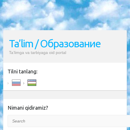
Ta’lim / Образование
Ta’limga va tarbiyaga oid portal
Tilni tanlang:
Nimani qidiramiz?
Search