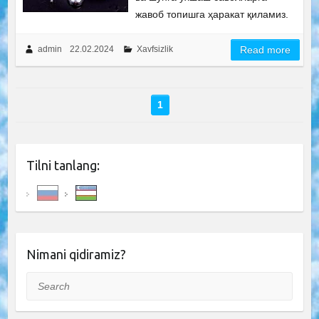
жавоб топишга ҳаракат қиламиз.
admin
22.02.2024
Xavfsizlik
Read more
1
Tilni tanlang:
Nimani qidiramiz?
Search