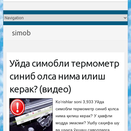
simob
Уйда симобли термометр
синиб қолса нима қилиш
керак? (видео)
Ko‘rishlar soni 3,933 Уйда
симобли термометр синиб қолса
нима қилиш керак? У ҳавфли
модда эмасми? Ушбу саҳифа шу
ва шунга ўхшаш саволларга