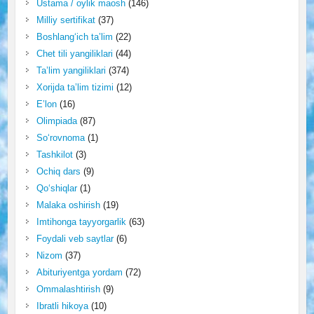
Ustama / oylik maosh
(146)
Milliy sertifikat
(37)
Boshlang‘ich ta’lim
(22)
Chet tili yangiliklari
(44)
Ta’lim yangiliklari
(374)
Xorijda ta’lim tizimi
(12)
E’lon
(16)
Olimpiada
(87)
So‘rovnoma
(1)
Tashkilot
(3)
Ochiq dars
(9)
Qo‘shiqlar
(1)
Malaka oshirish
(19)
Imtihonga tayyorgarlik
(63)
Foydali veb saytlar
(6)
Nizom
(37)
Abituriyentga yordam
(72)
Ommalashtirish
(9)
Ibratli hikoya
(10)