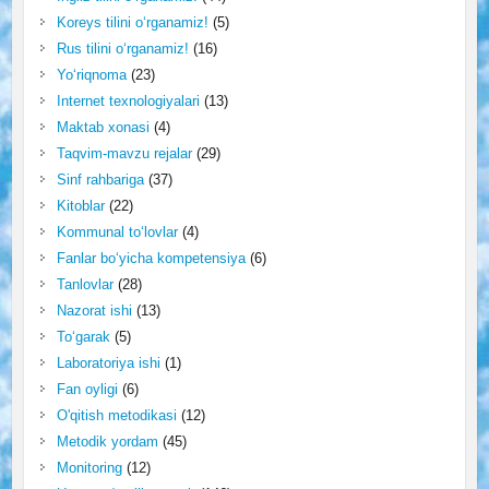
Koreys tilini o‘rganamiz!
(5)
Rus tilini o‘rganamiz!
(16)
Yo‘riqnoma
(23)
Internet texnologiyalari
(13)
Maktab xonasi
(4)
Taqvim-mavzu rejalar
(29)
Sinf rahbariga
(37)
Kitoblar
(22)
Kommunal to‘lovlar
(4)
Fanlar bo‘yicha kompetensiya
(6)
Tanlovlar
(28)
Nazorat ishi
(13)
To‘garak
(5)
Laboratoriya ishi
(1)
Fan oyligi
(6)
O'qitish metodikasi
(12)
Metodik yordam
(45)
Monitoring
(12)