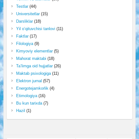
Testlar
(44)
Universitetlar
(15)
Darsliklar
(18)
Yil o‘qituvchisi tanlovi
(11)
Faktlar
(17)
Filologiya
(9)
Kimyoviy elementlar
(5)
Mahorat maktabi
(18)
Ta’limga oid hujjatlar
(26)
Maktab psixologiga
(11)
Elektron jurnal
(57)
Energotejamkorlik
(4)
Etimologiya
(16)
Bu kun tarixda
(7)
Hazil
(1)