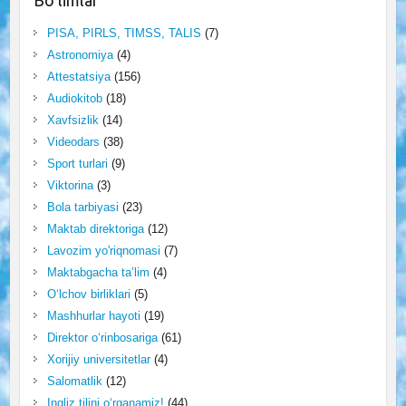
Bo‘limlar
PISA, PIRLS, TIMSS, TALIS
(7)
Astronomiya
(4)
Attestatsiya
(156)
Audiokitob
(18)
Xavfsizlik
(14)
Videodars
(38)
Sport turlari
(9)
Viktorina
(3)
Bola tarbiyasi
(23)
Maktab direktoriga
(12)
Lavozim yo'riqnomasi
(7)
Maktabgacha ta’lim
(4)
O‘lchov birliklari
(5)
Mashhurlar hayoti
(19)
Direktor o‘rinbosariga
(61)
Xorijiy universitetlar
(4)
Salomatlik
(12)
Ingliz tilini o‘rganamiz!
(44)