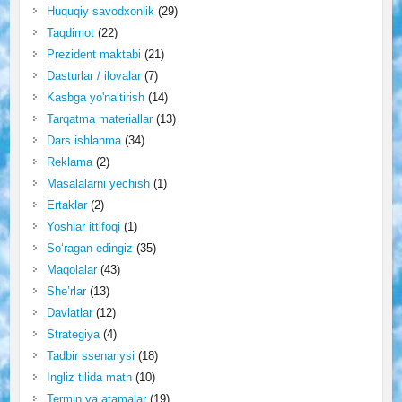
Huquqiy savodxonlik
(29)
Taqdimot
(22)
Prezident maktabi
(21)
Dasturlar / ilovalar
(7)
Kasbga yo'naltirish
(14)
Tarqatma materiallar
(13)
Dars ishlanma
(34)
Reklama
(2)
Masalalarni yechish
(1)
Ertaklar
(2)
Yoshlar ittifoqi
(1)
So‘ragan edingiz
(35)
Maqolalar
(43)
She’rlar
(13)
Davlatlar
(12)
Strategiya
(4)
Tadbir ssenariysi
(18)
Ingliz tilida matn
(10)
Termin va atamalar
(19)