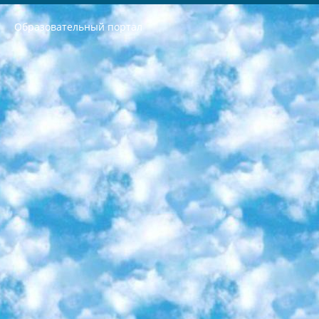
Образовательный портал
РЕСПУБЛИКА УЗБЕКИСТАН МИНИСТРЕРСТВО ДОШКОЛЬНОГО И ШКОЛЬНОГО ОБРАЗОВАНИЯ КОМАНДА в общеобразовательных учреждениях в 2023-2024 учебном году организация и проведение итоговой государственной аттестации обучающихся о Министра дошкольного и школьного образования Республики Узбекистан от 4 марта 2008 года (постановлением Минюста от 20 марта 2008 года № 1778 государственной регистрации) «Итоговое состояние учащихся общего среднего образования на основании положения об утверждении положения об аттестации общего среднего образования выпускной экзамен студентов в образовательных учреждениях в 2023-2024 учебном году В целях организации и прохождения аттестации приказываю: 1. Следующее: перечень предметов, по которым будет проводиться итоговая государственная аттестация и экзамен формы перевода согласно приложению 1; сертификаты международного образца, оценивающие уровень владения иностранными языками перечень согласно приложению 2; 2. Педагогический при специализированных образовательных учреждениях. научно-практический центр квалификации и международной оценки (Д.Давидова) 2024 г. До 25 марта: задания по предметам, по которым будет проводиться итоговая аттестация разработка и утверждение технических условий; итоговая аттестация на основании разработанного предметного задания разработка вопросов по предметам (устно и письменно), экзамен передача; общеобразовательные средние школы и специальные учебные заведения учащиеся выпускных классов школ и интернатов в агентской системе подготовка базы данных экзаменационных материалов и критериев оценки; перевод базы экзаменационных материалов на все языки обучения подать в Республиканский образовательный центр для изготовления; варианты экзаменов на основе разработанных контрольных материалов пусть будут поставлены задачи формирования. 3. Республиканский образовательный центр (Ш.Худайкулов) до 5 апреля 2024 года. до: база данных предоставленных экзаменационных материалов на все языки обучения перевод и экспертиза; для слепых, слабовидящих, глухих, слабослышащих и умственно отсталых детей учащиеся выпускных классов специализированных школ и школ-интернатов база данных экзаменационных материалов на всех преподаваемых языках подготовка критериев оценки; специализированные школы для умственно отсталых детей и технологии для учащихся выпускных классов школ-интернатов разработка соответствующих рекомендаций и критериев проведения ЕГЭ по естествознанию давать задания. 4. Педагогический при специализированных образовательных учреждениях. Научно-практический центр навыков и международной оценки (Д.Давидова), Республика образовательный центр (Худайкулов Ш.) итоговый государственный аттестационный экзамен ориентирован на творческое и логическое мышление при подготовке базы материалов учитывать введение заданий. 5. Следует отметить, что: сертификат государственного образца о знании общеобразовательного предмета и как минимум национальный уровень B1 по предметам на иностранных языках, указанным в Приложении 2. или международно признанный сертификат эквивалентного уровня студенты, изучающие определенный предмет, освобождаются от экзамена; по соответствующим предметам запланирована итоговая государственная аттестация за день до дня, путем жеребьевки Рабочей группой (в письменной форме по предметам, проводимым в форме) из числа сформированных вариантов выбрано 2 варианта; 2 выбранных варианта экзамена анонсированы на официальном сайте министерства и все выпускники по всей стране на основе этих вариантов проводит итоговую государственную аттестацию. 6. Государственное образование учащихся средних общеобразовательных учреждений. знания в соответствии с квалификационными требованиями, которые необходимо приобрести на основании стандартов итоговый (выпускной) контроль для 9 и 11 классов в целях тестирования Экзамены (далее – экзамены) состоят из предметов, перечисленных в приложении 1. будет сделано. 7. Экзамены пройдут с 26 мая по 15 июня 2024 г. (кроме науки физического воспитания). 8. Физическая для учащихся 9 классов общесредних образовательных учреждений. Экзамены по предмету «Образование, квалификация медицина» 1-6 мая 2024 года. сотрудники перевести под присмотр (с отклонениями в физическом или умственном развитии) специализированная школа для детей, школы-интернаты и со сколиозом школы-интернаты санаторного типа для больных детей исключены). 9. Он был слепым, слабовидящим и имел нарушения опорно-двигательного аппарата. экзамены в специализированных школах и интернатах для детей должны проводиться исходя из требований, предъявляемых к общеобразовательным учреждениям (физкультура кроме науки). 10. Специализированная школа для глухих и слабослышащих детей. и экзамены в интернатах и быть реализован в виде письменного теста по математике. 11. Специальность для умственно отсталых детей. Для 9 класса Родной язык и литературное письмо Государственный язык (язык обучения – узбекский). для неклассов) написано Математическое письмо Письменная/устная история Узбекистана Физическое воспитание практично Итоговый контроль Для 11 класса Написание родного языка и литературы (эссе) Математическое письмо Узбекский язык (обучение на узбекском языке) не посещающее общее среднее образование для учреждений)/Образовательное учреждение выбор письменный и устный Иностранный язык письменный/устный Письменная/устная история Узбекистана *По выбору студента:  Химия  Физика  Основы государственного права  География 10 бесплатных образовательных ресурсов - Мы составили подборку онлайн-проектов с интерактивными упражнениями, видеолекциями и статьями. Они помогут вам обрести новые и освежить старые знания бесплатно. 1. «ИНТУИТ» Старейшая образовательная площадка Рунета. Здесь вы найдёте сотни текстовых и видеокурсов на десятки различных тем — от программирования до психологии. Многие курсы подготовлены российскими университетами и крупными международными компаниями вроде Intel и Microsoft. Самостоятельное обучение бесплатное, но желающие могут оплатить услуги персональных наставников. 2. «Смартия» знакомит с актуальными профессиями и подсказывает, как им обучаться. Выбрав заинтересовавшую вас специальность — SMM-специалист, фотограф, веб-дизайнер или другую, — увидите список необходимых для неё умений. Чтобы вы могли освоить их самостоятельно, для каждого умения площадка отображает подборку ссылок на учебные материалы. Хотя «Смартия» ориентируется на русскоязычную аудиторию, часть контента всё же доступна только на английском. 3. «Лекторий Физтеха» Проект Московского физико-технического института (Физтеха). С его помощью вы можете смотреть онлайн серии лекций, записанные на видео в этом вузе. В числе доступных предметов — физика, биология, химия, информационные технологии и другие. К некоторым лекциям администрация ресурса прилагает готовые конспекты, которые можно скачивать в PDF-формате. 4. ITMOcourses Онлайн-площадка Санкт-Петербургского национального исследовательского университета информационных технологий, механики и оптики (ИТМО). Ресурс предоставляет свободный доступ к курсам, разработанным в этом вузе. Каталог материалов разбит на четыре категории: «Оптические системы и технологии», «Приборостроение и робототехника», «Информационные технологии» и «Биотехнологии». Курсы состоят из видеолекций, интерактивных демонстраций и заданий. 5. «КиберЛенинка» Электронная научная библиотека открытого доступа. Каталог площадки регулярно обрастает текстами статей из различных научных изданий. Сгруппированные по журналам и рубрикам публикации можно читать онлайн или скачивать целиком в PDF-формате. Проект нацелен на популяризацию науки за счёт открытого доступа к качественной информации. 6. «ПостНаука» На этом ресурсе публикуют подборки видеолекций, составленные экспертами из разных отраслей и объединённые общими темами. Среди них, к примеру, есть серии «Биоинформатика и геномика», «Культура средневековой Скандинавии» и Cinema Studies о теории кино. Каждая подборка лекций — логически связанная история, рассказанная экспертом от первого лица. Кроме того, на сайте появляются научно-образовательные статьи и тесты на разные темы. 7. «Newочём» Команда проекта «Newочём» отбирает самые интересные тексты из англоязычных СМИ и переводит те из них, за которые голосуют участники сообщества «ВКонтакте». По большей части это научно-популярные статьи. Редакторы придумывают лишь заголовки, в остальном содержание переводов соответствует оригиналам. Полные тексты можно читать прямо в социальной сети. 8. InternetUrok Онлайн-база материалов по основным дисциплинам школьной программы. Информация на сайте структурирована по классам, предметам и темам (урокам). Каждый урок состоит из видеолекций и конспектов. Есть также интерактивные тренажёры и тесты для закрепления пройденного материала. Даже если вы давно окончили школу, возможность повторить программу старших классов всегда может пригодиться. 9. Edutainme Ещё один ресурс об образовании. В отличие от Newtonew, как мне кажется, Edutainme больше ориентируется на представителей индустрии: педагогов, предпринимателей, разработчиков образовательных проектов. Но и любой, кто просто стремится к саморазвитию, найдёт на сайте много полезного и интересного для себя. Например, информацию о новых курсах и образовательных сервисах. 10. Newtonew Онлайн-медиа об образовании и обучении в широком смысле. Авторы Newtonew пишут об инструментах, заведениях, тактиках и стратегиях, которые помогают учить других и получать новые знания самостоятельно. На этой площадке вы найдёте новости, обзоры, аналитические мат