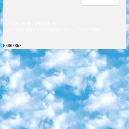
© Все права защищены
РЕСПУБЛИКА УЗБЕКИСТАН МИНИСТРЕРСТВО ДОШКОЛЬНОГО И ШКОЛЬНОГО ОБРАЗОВАНИЯ КОМАНДА в общеобразовательных учреждениях в 2023-2024 учебном году организация и проведение итоговой государственной аттестации обучающихся о Министра дошкольного и школьного образования Республики Узбекистан от 4 марта 2008 года (постановлением Минюста от 20 марта 2008 года № 1778 государственной регистрации) «Итоговое состояние учащихся общего среднего образования на основании положения об утверждении положения об аттестации общего среднего образования выпускной экзамен студентов в образовательных учреждениях в 2023-2024 учебном году В целях организации и прохождения аттестации приказываю: 1. Следующее: перечень предметов, по которым будет проводиться итоговая государственная аттестация и экзамен формы перевода согласно приложению 1; сертификаты международного образца, оценивающие уровень владения иностранными языками перечень согласно приложению 2; 2. Педагогический при специализированных образовательных учреждениях. научно-практический центр квалификации и международной оценки (Д.Давидова) 2024 г. До 25 марта: задания по предметам, по которым будет проводиться итоговая аттестация разработка и утверждение технических условий; итоговая аттестация на основании разработанного предметного задания разработка вопросов по предметам (устно и письменно), экзамен передача; общеобразовательные средние школы и специальные учебные заведения учащиеся выпускных классов школ и интернатов в агентской системе подготовка базы данных экзаменационных материалов и критериев оценки; перевод базы экзаменационных материалов на все языки обучения подать в Республиканский образовательный центр для изготовления; варианты экзаменов на основе разработанных контрольных материалов пусть будут поставлены задачи формирования. 3. Республиканский образовательный центр (Ш.Худайкулов) до 5 апреля 2024 года. до: база данных предоставленных экзаменационных материалов на все языки обучения перевод и экспертиза; для слепых, слабовидящих, глухих, слабослышащих и умственно отсталых детей учащиеся выпускных классов специализированных школ и школ-интернатов база данных экзаменационных материалов на всех преподаваемых языках подготовка критериев оценки; специализированные школы для умственно отсталых детей и технологии для учащихся выпускных классов школ-интернатов разработка соответствующих рекомендаций и критериев проведения ЕГЭ по естествознанию давать задания. 4. Педагогический при специализированных образовательных учреждениях. Научно-практический центр навыков и международной оценки (Д.Давидова), Республика образовательный центр (Худайкулов Ш.) итоговый государственный аттестационный экзамен ориентирован на творческое и логическое мышление при подготовке базы материалов учитывать введение заданий. 5. Следует отметить, что: сертификат государственного образца о знании общеобразовательного предмета и как минимум национальный уровень B1 по предметам на иностранных языках, указанным в Приложении 2. или международно признанный сертификат эквивалентного уровня студенты, изучающие определенный предмет, освобождаются от экзамена; по соответствующим предметам запланирована итоговая государственная аттестация за день до дня, путем жеребьевки Рабочей группой (в письменной форме по предметам, проводимым в форме) из числа сформированных вариантов выбрано 2 варианта; 2 выбранных варианта экзамена анонсированы на официальном сайте министерства и все выпускники по всей стране на основе этих вариантов проводит итоговую государственную аттестацию. 6. Государственное образование учащихся средних общеобразовательных учреждений. знания в соответствии с квалификационными требованиями, которые необходимо приобрести на основании стандартов итоговый (выпускной) контроль для 9 и 11 классов в целях тестирования Экзамены (далее – экзамены) состоят из предметов, перечисленных в приложении 1. будет сделано. 7. Экзамены пройдут с 26 мая по 15 июня 2024 г. (кроме науки физического воспитания). 8. Физическая для учащихся 9 классов общесредних образовательных учреждений. Экзамены по предмету «Образование, квалификация медицина» 1-6 мая 2024 года. сотрудники перевести под присмотр (с отклонениями в физическом или умственном развитии) специализированная школа для детей, школы-интернаты и со сколиозом школы-интернаты санаторного типа для больных детей исключены). 9. Он был слепым, слабовидящим и имел нарушения опорно-двигательного аппарата. экзамены в специализированных школах и интернатах для детей должны проводиться исходя из требований, предъявляемых к общеобразовательным учреждениям (физкультура кроме науки). 10. Специализированная школа для глухих и слабослышащих детей. и экзамены в интернатах и быть реализован в виде письменного теста по математике. 11. Специальность для умственно отсталых детей. Для 9 класса Родной язык и литературное письмо Государственный язык (язык обучения – узбекский). для неклассов) написано Математическое письмо Письменная/устная история Узбекистана Физическое воспитание практично Итоговый контроль Для 11 класса Написание родного языка и литературы (эссе) Математическое письмо Узбекский язык (обучение на узбекском языке) не посещающее общее среднее образование для учреждений)/Образовательное учреждение выбор письменный и устный Иностранный язык письменный/устный Письменная/устная история Узбекистана *По выбору студента:  Химия  Физика  Основы государственного права  География 10 бесплатных образовательных ресурсов - Мы составили подборку онлайн-проектов с интерактивными упражнениями, видеолекциями и статьями. Они помогут вам обрести новые и освежить старые знания бесплатно. 1. «ИНТУИТ» Старейшая образовательная площадка Рунета. Здесь вы найдёте сотни текстовых и видеокурсов на десятки различных тем — от программирования до психологии. Многие курсы подготовлены российскими университетами и крупными международными компаниями вроде Intel и Microsoft. Самостоятельное обучение бесплатное, но желающие могут оплатить услуги персональных наставников. 2. «Смартия» знакомит с актуальными профессиями и подсказывает, как им обучаться. Выбрав заинтересовавшую вас специальность — SMM-специалист, фотограф, веб-дизайнер или другую, — увидите список необходимых для неё умений. Чтобы вы могли освоить их самостоятельно, для каждого умения площадка отображает подборку ссылок на учебные материалы. Хотя «Смартия» ориентируется на русскоязычную аудиторию, часть контента всё же доступна только на английском. 3. «Лекторий Физтеха» Проект Московского физико-технического института (Физтеха). С его помощью вы можете смотреть онлайн серии лекций, записанные на видео в этом вузе. В числе доступных предметов — физика, биология, химия, информационные технологии и другие. К некоторым лекциям администрация ресурса прилагает готовые конспекты, которые можно скачивать в PDF-формате. 4. ITMOcourses Онлайн-площадка Санкт-Петербургского национального исследовательского университета информационных технологий, механики и оптики (ИТМО). Ресурс предоставляет свободный доступ к курсам, разработанным в этом вузе. Каталог материалов разбит на четыре категории: «Оптические системы и технологии», «Приборостроение и робототехника», «Информационные технологии» и «Биотехнологии». Курсы состоят из видеолекций, интерактивных демонстраций и заданий. 5. «КиберЛенинка» Электронная научная библиотека открытого доступа. Каталог площадки регулярно обрастает текстами статей из различных научных изданий. Сгруппированные по журналам и рубрикам публикации можно читать онлайн или скачивать целиком в PDF-формате. Проект нацелен на популяризацию науки за счёт открытого доступа к качественной информации. 6. «ПостНаука» На этом ресурсе публикуют подборки видеолекций, составленные экспертами из разных отраслей и объединённые общими темами. Среди них, к примеру, есть серии «Биоинформатика и геномика», «Культура средневековой Скандинавии» и Cinema Studies о теории кино. Каждая подборка лекций — логически связанная история, рассказанная экспертом от первого лица. Кроме того, на сайте появляются научно-образовательные статьи и тесты на разные темы. 7. «Newочём» Команда проекта «Newочём» отбирает самые интересные тексты из англоязычных СМИ и переводит те из них, за которые голосуют участники сообщества «ВКонтакте». По большей части это научно-популярные статьи. Редакторы придумывают лишь заголовки, в остальном содержание переводов соответствует оригиналам. Полные тексты можно читать прямо в социальной сети. 8. InternetUrok Онлайн-база материалов по основным дисциплинам школьной программы. Информация на сайте структурирована по классам, предметам и темам (урокам). Каждый урок состоит из видеолекций и конспектов. Есть также интерактивные тренажёры и тесты для закрепления пройденного материала. Даже если вы давно окончили школу, возможность повторить программу старших классов всегда может пригодиться. 9. Edutainme Ещё один ресурс об образовании. В отличие от Newtonew, как мне кажется, Edutainme больше ориентируется на представителей индустрии: педагогов, предпринимателей, разработчиков образовательных проектов. Но и любой, кто просто стремится к саморазвитию, найдёт на сайте много полезного и интересного для себя. Например, информацию о новых курсах и образовательных сервисах. 10. Newtonew Онлайн-медиа об образовании и обучении в широком смысле. Авторы Newtonew пишут об инструментах, заведениях, тактиках и стратегиях, которые помогают учить других и получать новые знания самостоятельно. На этой площадке вы найдёте новости, обзоры, аналитические мате
55863853