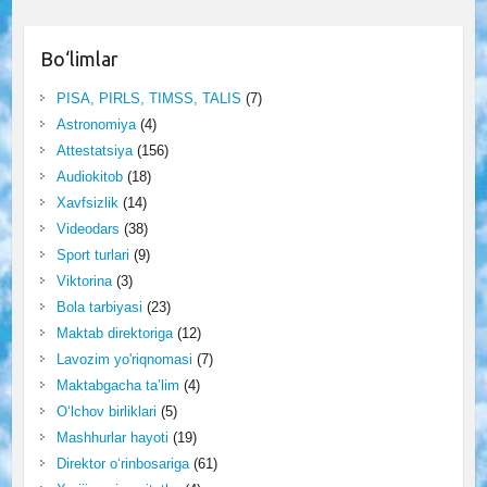
Bo‘limlar
PISA, PIRLS, TIMSS, TALIS
(7)
Astronomiya
(4)
Attestatsiya
(156)
Audiokitob
(18)
Xavfsizlik
(14)
Videodars
(38)
Sport turlari
(9)
Viktorina
(3)
Bola tarbiyasi
(23)
Maktab direktoriga
(12)
Lavozim yo'riqnomasi
(7)
Maktabgacha ta’lim
(4)
O‘lchov birliklari
(5)
Mashhurlar hayoti
(19)
Direktor o‘rinbosariga
(61)