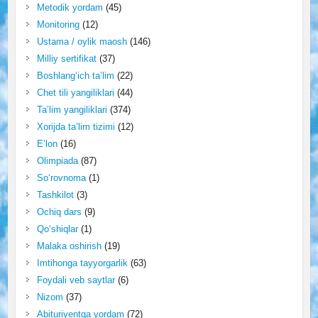
Metodik yordam
(45)
Monitoring
(12)
Ustama / oylik maosh
(146)
Milliy sertifikat
(37)
Boshlang‘ich ta’lim
(22)
Chet tili yangiliklari
(44)
Ta’lim yangiliklari
(374)
Xorijda ta’lim tizimi
(12)
E’lon
(16)
Olimpiada
(87)
So‘rovnoma
(1)
Tashkilot
(3)
Ochiq dars
(9)
Qo‘shiqlar
(1)
Malaka oshirish
(19)
Imtihonga tayyorgarlik
(63)
Foydali veb saytlar
(6)
Nizom
(37)
Abituriyentga yordam
(72)