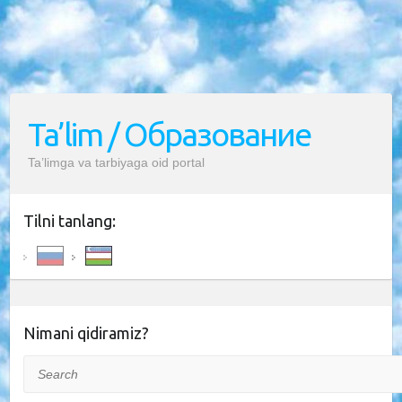
Ta’lim / Образование
Ta’limga va tarbiyaga oid portal
Tilni tanlang:
Nimani qidiramiz?
Search