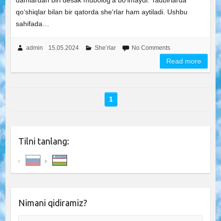
damlardan biri desak mubolog‘a bo‘lmaydi. Tadbirlarda
qo‘shiqlar bilan bir qatorda she’rlar ham aytiladi. Ushbu
sahifada…
admin
15.05.2024
She’rlar
No Comments
Read more
1
Tilni tanlang:
Nimani qidiramiz?