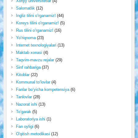
Xorijiy universitetlar
(4)
Salomatlik
(12)
Ingliz tilini o‘rganamiz!
(44)
Koreys tilini o‘rganamiz!
(5)
Rus tilini o‘rganamiz!
(16)
Yo‘riqnoma
(23)
Internet texnologiyalari
(13)
Maktab xonasi
(4)
Taqvim-mavzu rejalar
(29)
Sinf rahbariga
(37)
Kitoblar
(22)
Kommunal to‘lovlar
(4)
Fanlar bo‘yicha kompetensiya
(6)
Tanlovlar
(28)
Nazorat ishi
(13)
To‘garak
(5)
Laboratoriya ishi
(1)
Fan oyligi
(6)
O'qitish metodikasi
(12)