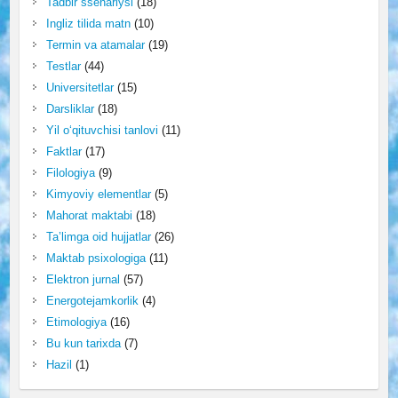
Tadbir ssenariysi
(18)
Ingliz tilida matn
(10)
Termin va atamalar
(19)
Testlar
(44)
Universitetlar
(15)
Darsliklar
(18)
Yil o‘qituvchisi tanlovi
(11)
Faktlar
(17)
Filologiya
(9)
Kimyoviy elementlar
(5)
Mahorat maktabi
(18)
Ta’limga oid hujjatlar
(26)
Maktab psixologiga
(11)
Elektron jurnal
(57)
Energotejamkorlik
(4)
Etimologiya
(16)
Bu kun tarixda
(7)
Hazil
(1)