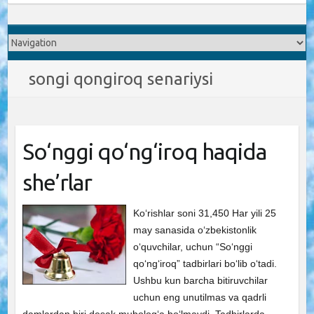
songi qongiroq senariysi
So‘nggi qo‘ng‘iroq haqida
she’rlar
Ko‘rishlar soni 31,450 Har yili 25
may sanasida o‘zbekistonlik
o‘quvchilar, uchun “So‘nggi
qo‘ng‘iroq” tadbirlari bo‘lib o‘tadi.
Ushbu kun barcha bitiruvchilar
uchun eng unutilmas va qadrli