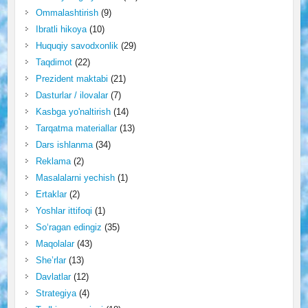
Ommalashtirish
(9)
Ibratli hikoya
(10)
Huquqiy savodxonlik
(29)
Taqdimot
(22)
Prezident maktabi
(21)
Dasturlar / ilovalar
(7)
Kasbga yo'naltirish
(14)
Tarqatma materiallar
(13)
Dars ishlanma
(34)
Reklama
(2)
Masalalarni yechish
(1)
Ertaklar
(2)
Yoshlar ittifoqi
(1)
So‘ragan edingiz
(35)
Maqolalar
(43)
She’rlar
(13)
Davlatlar
(12)
Strategiya
(4)