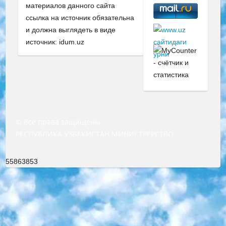
материалов данного сайта
ссылка на источник обязательна
и должна выглядеть в виде
источник: idum.uz
© Все права защищены
РЕСПУБЛИКА УЗБЕКИСТАН МИНИСТРЕРСТВО ДОШКОЛЬНОГО И ШКОЛЬНОГО ОБРАЗОВАНИЯ КОМАНДА в общеобразовательных учреждениях в 2023-2024 учебном году организация и проведение итоговой государственной аттестации обучающихся о Министра дошкольного и школьного образования Республики Узбекистан от 4 марта 2008 года (постановлением Минюста от 20 марта 2008 года № 1778 государственной регистрации) «Итоговое состояние учащихся общего среднего образования на основании положения об утверждении положения об аттестации общего среднего образования выпускной экзамен студентов в образовательных учреждениях в 2023-2024 учебном году В целях организации и прохождения аттестации приказываю: 1. Следующее: перечень предметов, по которым будет проводиться итоговая государственная аттестация и экзамен формы перевода согласно приложению 1; сертификаты международного образца, оценивающие уровень владения иностранными языками перечень согласно приложению 2; 2. Педагогический при специализированных образовательных учреждениях. научно-практический центр квалификации и международной оценки (Д.Давидова) 2024 г. До 25 марта: задания по предметам, по которым будет проводиться итоговая аттестация разработка и утверждение технических условий; итоговая аттестация на основании разработанного предметного задания разработка вопросов по предметам (устно и письменно), экзамен передача; общеобразовательные средние школы и специальные учебные заведения учащиеся выпускных классов школ и интернатов в агентской системе подготовка базы данных экзаменационных материалов и критериев оценки; перевод базы экзаменационных материалов на все языки обучения подать в Республиканский образовательный центр для изготовления; варианты экзаменов на основе разработанных контрольных материалов пусть будут поставлены задачи формирования. 3. Республиканский образовательный центр (Ш.Худайкулов) до 5 апреля 2024 года. до: база данных предоставленных экзаменационных материалов на все языки обучения перевод и экспертиза; для слепых, слабовидящих, глухих, слабослышащих и умственно отсталых детей учащиеся выпускных классов специализированных школ и школ-интернатов база данных экзаменационных материалов на всех преподаваемых языках подготовка критериев оценки; специализированные школы для умственно отсталых детей и технологии для учащихся выпускных классов школ-интернатов разработка соответствующих рекомендаций и критериев проведения ЕГЭ по естествознанию давать задания. 4. Педагогический при специализированных образовательных учреждениях. Научно-практический центр навыков и международной оценки (Д.Давидова), Республика образовательный центр (Худайкулов Ш.) итоговый государственный аттестационный экзамен ориентирован на творческое и логическое мышление при подготовке базы материалов учитывать введение заданий. 5. Следует отметить, что: сертификат государственного образца о знании общеобразовательного предмета и как минимум национальный уровень B1 по предметам на иностранных языках, указанным в Приложении 2. или международно признанный сертификат эквивалентного уровня студенты, изучающие определенный предмет, освобождаются от экзамена; по соответствующим предметам запланирована итоговая государственная аттестация за день до дня, путем жеребьевки Рабочей группой (в письменной форме по предметам, проводимым в форме) из числа сформированных вариантов выбрано 2 варианта; 2 выбранных варианта экзамена анонсированы на официальном сайте министерства и все выпускники по всей стране на основе этих вариантов проводит итоговую государственную аттестацию. 6. Государственное образование учащихся средних общеобразовательных учреждений. знания в соответствии с квалификационными требованиями, которые необходимо приобрести на основании стандартов итоговый (выпускной) контроль для 9 и 11 классов в целях тестирования Экзамены (далее – экзамены) состоят из предметов, перечисленных в приложении 1. будет сделано. 7. Экзамены пройдут с 26 мая по 15 июня 2024 г. (кроме науки физического воспитания). 8. Физическая для учащихся 9 классов общесредних образовательных учреждений. Экзамены по предмету «Образование, квалификация медицина» 1-6 мая 2024 года. сотрудники перевести под присмотр (с отклонениями в физическом или умственном развитии) специализированная школа для детей, школы-интернаты и со сколиозом школы-интернаты санаторного типа для больных детей исключены). 9. Он был слепым, слабовидящим и имел нарушения опорно-двигательного аппарата. экзамены в специализированных школах и интернатах для детей должны проводиться исходя из требований, предъявляемых к общеобразовательным учреждениям (физкультура кроме науки). 10. Специализированная школа для глухих и слабослышащих детей. и экзамены в интернатах и быть реализован в виде письменного теста по математике. 11. Специальность для умственно отсталых детей. Для 9 класса Родной язык и литературное письмо Государственный язык (язык обучения – узбекский). для неклассов) написано Математическое письмо Письменная/устная история Узбекистана Физическое воспитание практично Итоговый контроль Для 11 класса Написание родного языка и литературы (эссе) Математическое письмо Узбекский язык (обучение на узбекском языке) не посещающее общее среднее образование для учреждений)/Образовательное учреждение выбор письменный и устный Иностранный язык письменный/устный Письменная/устная история Узбекистана *По выбору студента:  Химия  Физика  Основы государственного права  География 10 бесплатных образовательных ресурсов - Мы составили подборку онлайн-проектов с интерактивными упражнениями, видеолекциями и статьями. Они помогут вам обрести новые и освежить старые знания бесплатно. 1. «ИНТУИТ» Старейшая образовательная площадка Рунета. Здесь вы найдёте сотни текстовых и видеокурсов на десятки различных тем — от программирования до психологии. Многие курсы подготовлены российскими университетами и крупными международными компаниями вроде Intel и Microsoft. Самостоятельное обучение бесплатное, но желающие могут оплатить услуги персональных наставников. 2. «Смартия» знакомит с актуальными профессиями и подсказывает, как им обучаться. Выбрав заинтересовавшую вас специальность — SMM-специалист, фотограф, веб-дизайнер или другую, — увидите список необходимых для неё умений. Чтобы вы могли освоить их самостоятельно, для каждого умения площадка отображает подборку ссылок на учебные материалы. Хотя «Смартия» ориентируется на русскоязычную аудиторию, часть контента всё же доступна только на английском. 3. «Лекторий Физтеха» Проект Московского физико-технического института (Физтеха). С его помощью вы можете смотреть онлайн серии лекций, записанные на видео в этом вузе. В числе доступных предметов — физика, биология, химия, информационные технологии и другие. К некоторым лекциям администрация ресурса прилагает готовые конспекты, которые можно скачивать в PDF-формате. 4. ITMOcourses Онлайн-площадка Санкт-Петербургского национального исследовательского университета информационных технологий, механики и оптики (ИТМО). Ресурс предоставляет свободный доступ к курсам, разработанным в этом вузе. Каталог материалов разбит на четыре категории: «Оптические системы и технологии», «Приборостроение и робототехника», «Информационные технологии» и «Биотехнологии». Курсы состоят из видеолекций, интерактивных демонстраций и заданий. 5. «КиберЛенинка» Электронная научная библиотека открытого доступа. Каталог площадки регулярно обрастает текстами статей из различных научных изданий. Сгруппированные по журналам и рубрикам публикации можно читать онлайн или скачивать целиком в PDF-формате. Проект нацелен на популяризацию науки за счёт открытого доступа к качественной информации. 6. «ПостНаука» На этом ресурсе публикуют подборки видеолекций, составленные экспертами из разных отраслей и объединённые общими темами. Среди них, к примеру, есть серии «Биоинформатика и геномика», «Культура средневековой Скандинавии» и Cinema Studies о теории кино. Каждая подборка лекций — логически связанная история, рассказанная экспертом от первого лица. Кроме того, на сайте появляются научно-образовательные статьи и тесты на разные темы. 7. «Newочём» Команда проекта «Newочём» отбирает самые интересные тексты из англоязычных СМИ и переводит те из них, за которые голосуют участники сообщества «ВКонтакте». По большей части это научно-популярные статьи. Редакторы придумывают лишь заголовки, в остальном содержание переводов соответствует оригиналам. Полные тексты можно читать прямо в социальной сети. 8. InternetUrok Онлайн-база материалов по основным дисциплинам школьной программы. Информация на сайте структурирована по классам, предметам и темам (урокам). Каждый урок состоит из видеолекций и конспектов. Есть также интерактивные тренажёры и тесты для закрепления пройденного материала. Даже если вы давно окончили школу, возможность повторить программу старших классов всегда может пригодиться. 9. Edutainme Ещё один ресурс об образовании. В отличие от Newtonew, как мне кажется, Edutainme больше ориентируется на представителей индустрии: педагогов, предпринимателей, разработчиков образовательных проектов. Но и любой, кто просто стремится к саморазвитию, найдёт на сайте много полезного и интересного для себя. Например, информацию о новых курсах и образовательных сервисах. 10. Newtonew Онлайн-медиа об образовании и обучении в широком смысле. Авторы Newtonew пишут об инструментах, заведениях, тактиках и стратегиях, которые помогают учить других и получать новые знания самостоятельно. На этой площадке вы найдёте новости, обзоры, аналитические мате
55863853