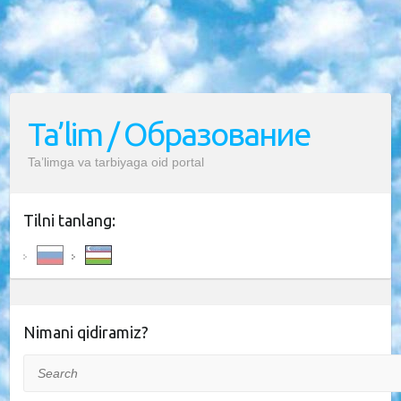
Ta’lim / Образование
Ta’limga va tarbiyaga oid portal
Tilni tanlang:
Nimani qidiramiz?
Search