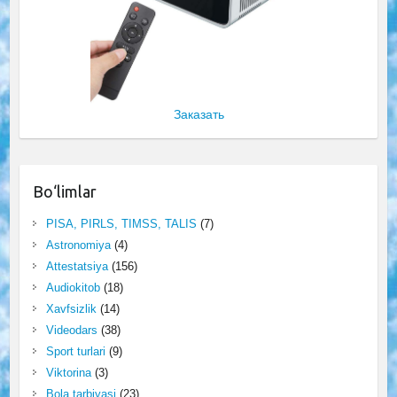
Заказать
Bo‘limlar
PISA, PIRLS, TIMSS, TALIS
(7)
Astronomiya
(4)
Attestatsiya
(156)
Audiokitob
(18)
Xavfsizlik
(14)
Videodars
(38)
Sport turlari
(9)
Viktorina
(3)
Bola tarbiyasi
(23)