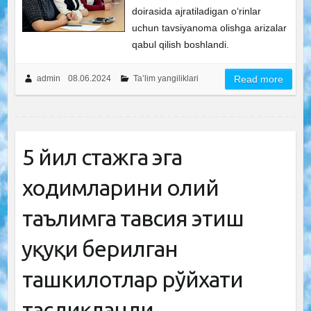
doirasida ajratiladigan o‘rinlar
uchun tavsiyanoma olishga arizalar
qabul qilish boshlandi.
admin
08.06.2024
Ta’lim yangiliklari
Read more
5 йил стажга эга
ходимларини олий
таълимга тавсия этиш
ҳуқуқи берилган
ташкилотлар рўйхати
тасдиқланди