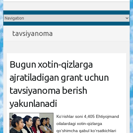
tavsiyanoma
Bugun xotin-qizlarga
ajratiladigan grant uchun
tavsiyanoma berish
yakunlanadi
Ko‘rishlar soni 4,405 Ehtiyojmand
oilalardagi xotin-qizlarga
qo‘shimcha qabul ko‘rsatkichlari