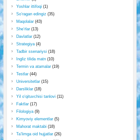
Yoshlar ittifoqi
(1)
So‘ragan edingiz
(35)
Maqolalar
(43)
She’rlar
(13)
Davlatlar
(12)
Strategiya
(4)
Tadbir ssenariysi
(18)
Ingliz tilida matn
(10)
Termin va atamalar
(19)
Testlar
(44)
Universitetlar
(15)
Darsliklar
(18)
Yil o‘qituvchisi tanlovi
(11)
Faktlar
(17)
Filologiya
(9)
Kimyoviy elementlar
(5)
Mahorat maktabi
(18)
Ta’limga oid hujjatlar
(26)