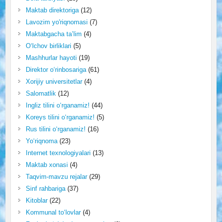
Maktab direktoriga
(12)
Lavozim yo'riqnomasi
(7)
Maktabgacha ta’lim
(4)
O‘lchov birliklari
(5)
Mashhurlar hayoti
(19)
Direktor o‘rinbosariga
(61)
Xorijiy universitetlar
(4)
Salomatlik
(12)
Ingliz tilini o‘rganamiz!
(44)
Koreys tilini o‘rganamiz!
(5)
Rus tilini o‘rganamiz!
(16)
Yo‘riqnoma
(23)
Internet texnologiyalari
(13)
Maktab xonasi
(4)
Taqvim-mavzu rejalar
(29)
Sinf rahbariga
(37)
Kitoblar
(22)
Kommunal to‘lovlar
(4)