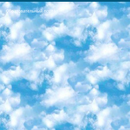
Образовательный портал
РЕСПУБЛИКА УЗБЕКИСТАН МИНИСТРЕРСТВО ДОШКОЛЬНОГО И ШКОЛЬНОГО ОБРАЗОВАНИЯ КОМАНДА в общеобразовательных учреждениях в 2023-2024 учебном году организация и проведение итоговой государственной аттестации обучающихся о Министра дошкольного и школьного образования Республики Узбекистан от 4 марта 2008 года (постановлением Минюста от 20 марта 2008 года № 1778 государственной регистрации) «Итоговое состояние учащихся общего среднего образования на основании положения об утверждении положения об аттестации общего среднего образования выпускной экзамен студентов в образовательных учреждениях в 2023-2024 учебном году В целях организации и прохождения аттестации приказываю: 1. Следующее: перечень предметов, по которым будет проводиться итоговая государственная аттестация и экзамен формы перевода согласно приложению 1; сертификаты международного образца, оценивающие уровень владения иностранными языками перечень согласно приложению 2; 2. Педагогический при специализированных образовательных учреждениях. научно-практический центр квалификации и международной оценки (Д.Давидова) 2024 г. До 25 марта: задания по предметам, по которым будет проводиться итоговая аттестация разработка и утверждение технических условий; итоговая аттестация на основании разработанного предметного задания разработка вопросов по предметам (устно и письменно), экзамен передача; общеобразовательные средние школы и специальные учебные заведения учащиеся выпускных классов школ и интернатов в агентской системе подготовка базы данных экзаменационных материалов и критериев оценки; перевод базы экзаменационных материалов на все языки обучения подать в Республиканский образовательный центр для изготовления; варианты экзаменов на основе разработанных контрольных материалов пусть будут поставлены задачи формирования. 3. Республиканский образовательный центр (Ш.Худайкулов) до 5 апреля 2024 года. до: база данных предоставленных экзаменационных материалов на все языки обучения перевод и экспертиза; для слепых, слабовидящих, глухих, слабослышащих и умственно отсталых детей учащиеся выпускных классов специализированных школ и школ-интернатов база данных экзаменационных материалов на всех преподаваемых языках подготовка критериев оценки; специализированные школы для умственно отсталых детей и технологии для учащихся выпускных классов школ-интернатов разработка соответствующих рекомендаций и критериев проведения ЕГЭ по естествознанию давать задания. 4. Педагогический при специализированных образовательных учреждениях. Научно-практический центр навыков и международной оценки (Д.Давидова), Республика образовательный центр (Худайкулов Ш.) итоговый государственный аттестационный экзамен ориентирован на творческое и логическое мышление при подготовке базы материалов учитывать введение заданий. 5. Следует отметить, что: сертификат государственного образца о знании общеобразовательного предмета и как минимум национальный уровень B1 по предметам на иностранных языках, указанным в Приложении 2. или международно признанный сертификат эквивалентного уровня студенты, изучающие определенный предмет, освобождаются от экзамена; по соответствующим предметам запланирована итоговая государственная аттестация за день до дня, путем жеребьевки Рабочей группой (в письменной форме по предметам, проводимым в форме) из числа сформированных вариантов выбрано 2 варианта; 2 выбранных варианта экзамена анонсированы на официальном сайте министерства и все выпускники по всей стране на основе этих вариантов проводит итоговую государственную аттестацию. 6. Государственное образование учащихся средних общеобразовательных учреждений. знания в соответствии с квалификационными требованиями, которые необходимо приобрести на основании стандартов итоговый (выпускной) контроль для 9 и 11 классов в целях тестирования Экзамены (далее – экзамены) состоят из предметов, перечисленных в приложении 1. будет сделано. 7. Экзамены пройдут с 26 мая по 15 июня 2024 г. (кроме науки физического воспитания). 8. Физическая для учащихся 9 классов общесредних образовательных учреждений. Экзамены по предмету «Образование, квалификация медицина» 1-6 мая 2024 года. сотрудники перевести под присмотр (с отклонениями в физическом или умственном развитии) специализированная школа для детей, школы-интернаты и со сколиозом школы-интернаты санаторного типа для больных детей исключены). 9. Он был слепым, слабовидящим и имел нарушения опорно-двигательного аппарата. экзамены в специализированных школах и интернатах для детей должны проводиться исходя из требований, предъявляемых к общеобразовательным учреждениям (физкультура кроме науки). 10. Специализированная школа для глухих и слабослышащих детей. и экзамены в интернатах и быть реализован в виде письменного теста по математике. 11. Специальность для умственно отсталых детей. Для 9 класса Родной язык и литературное письмо Государственный язык (язык обучения – узбекский). для неклассов) написано Математическое письмо Письменная/устная история Узбекистана Физическое воспитание практично Итоговый контроль Для 11 класса Написание родного языка и литературы (эссе) Математическое письмо Узбекский язык (обучение на узбекском языке) не посещающее общее среднее образование для учреждений)/Образовательное учреждение выбор письменный и устный Иностранный язык письменный/устный Письменная/устная история Узбекистана *По выбору студента:  Химия  Физика  Основы государственного права  География 10 бесплатных образовательных ресурсов - Мы составили подборку онлайн-проектов с интерактивными упражнениями, видеолекциями и статьями. Они помогут вам обрести новые и освежить старые знания бесплатно. 1. «ИНТУИТ» Старейшая образовательная площадка Рунета. Здесь вы найдёте сотни текстовых и видеокурсов на десятки различных тем — от программирования до психологии. Многие курсы подготовлены российскими университетами и крупными международными компаниями вроде Intel и Microsoft. Самостоятельное обучение бесплатное, но желающие могут оплатить услуги персональных наставников. 2. «Смартия» знакомит с актуальными профессиями и подсказывает, как им обучаться. Выбрав заинтересовавшую вас специальность — SMM-специалист, фотограф, веб-дизайнер или другую, — увидите список необходимых для неё умений. Чтобы вы могли освоить их самостоятельно, для каждого умения площадка отображает подборку ссылок на учебные материалы. Хотя «Смартия» ориентируется на русскоязычную аудиторию, часть контента всё же доступна только на английском. 3. «Лекторий Физтеха» Проект Московского физико-технического института (Физтеха). С его помощью вы можете смотреть онлайн серии лекций, записанные на видео в этом вузе. В числе доступных предметов — физика, биология, химия, информационные технологии и другие. К некоторым лекциям администрация ресурса прилагает готовые конспекты, которые можно скачивать в PDF-формате. 4. ITMOcourses Онлайн-площадка Санкт-Петербургского национального исследовательского университета информационных технологий, механики и оптики (ИТМО). Ресурс предоставляет свободный доступ к курсам, разработанным в этом вузе. Каталог материалов разбит на четыре категории: «Оптические системы и технологии», «Приборостроение и робототехника», «Информационные технологии» и «Биотехнологии». Курсы состоят из видеолекций, интерактивных демонстраций и заданий. 5. «КиберЛенинка» Электронная научная библиотека открытого доступа. Каталог площадки регулярно обрастает текстами статей из различных научных изданий. Сгруппированные по журналам и рубрикам публикации можно читать онлайн или скачивать целиком в PDF-формате. Проект нацелен на популяризацию науки за счёт открытого доступа к качественной информации. 6. «ПостНаука» На этом ресурсе публикуют подборки видеолекций, составленные экспертами из разных отраслей и объединённые общими темами. Среди них, к примеру, есть серии «Биоинформатика и геномика», «Культура средневековой Скандинавии» и Cinema Studies о теории кино. Каждая подборка лекций — логически связанная история, рассказанная экспертом от первого лица. Кроме того, на сайте появляются научно-образовательные статьи и тесты на разные темы. 7. «Newочём» Команда проекта «Newочём» отбирает самые интересные тексты из англоязычных СМИ и переводит те из них, за которые голосуют участники сообщества «ВКонтакте». По большей части это научно-популярные статьи. Редакторы придумывают лишь заголовки, в остальном содержание переводов соответствует оригиналам. Полные тексты можно читать прямо в социальной сети. 8. InternetUrok Онлайн-база материалов по основным дисциплинам школьной программы. Информация на сайте структурирована по классам, предметам и темам (урокам). Каждый урок состоит из видеолекций и конспектов. Есть также интерактивные тренажёры и тесты для закрепления пройденного материала. Даже если вы давно окончили школу, возможность повторить программу старших классов всегда может пригодиться. 9. Edutainme Ещё один ресурс об образовании. В отличие от Newtonew, как мне кажется, Edutainme больше ориентируется на представителей индустрии: педагогов, предпринимателей, разработчиков образовательных проектов. Но и любой, кто просто стремится к саморазвитию, найдёт на сайте много полезного и интересного для себя. Например, информацию о новых курсах и образовательных сервисах. 10. Newtonew Онлайн-медиа об образовании и обучении в широком смысле. Авторы Newtonew пишут об инструментах, заведениях, тактиках и стратегиях, которые помогают учить других и получать новые знания самостоятельно. На этой площадке вы найдёте новости, обзоры, аналитические мат