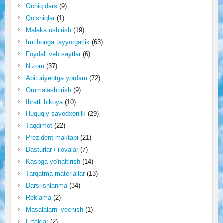
Ochiq dars
(9)
Qo‘shiqlar
(1)
Malaka oshirish
(19)
Imtihonga tayyorgarlik
(63)
Foydali veb saytlar
(6)
Nizom
(37)
Abituriyentga yordam
(72)
Ommalashtirish
(9)
Ibratli hikoya
(10)
Huquqiy savodxonlik
(29)
Taqdimot
(22)
Prezident maktabi
(21)
Dasturlar / ilovalar
(7)
Kasbga yo'naltirish
(14)
Tarqatma materiallar
(13)
Dars ishlanma
(34)
Reklama
(2)
Masalalarni yechish
(1)
Ertaklar
(2)