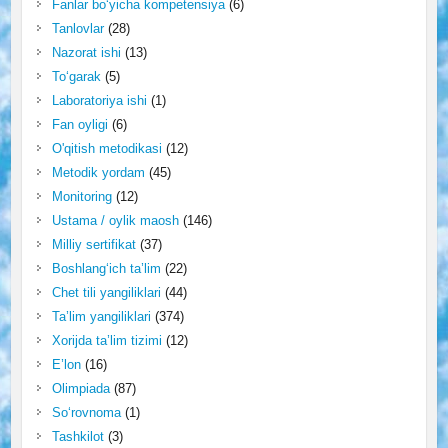
Fanlar bo‘yicha kompetensiya
(6)
Tanlovlar
(28)
Nazorat ishi
(13)
To‘garak
(5)
Laboratoriya ishi
(1)
Fan oyligi
(6)
O'qitish metodikasi
(12)
Metodik yordam
(45)
Monitoring
(12)
Ustama / oylik maosh
(146)
Milliy sertifikat
(37)
Boshlang‘ich ta’lim
(22)
Chet tili yangiliklari
(44)
Ta’lim yangiliklari
(374)
Xorijda ta’lim tizimi
(12)
E’lon
(16)
Olimpiada
(87)
So‘rovnoma
(1)
Tashkilot
(3)