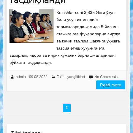
Ko‘rishlar soni 3,835 Янги ўқув
йили учун иқтисодиёт
тармоқларида камида 5 йил иш
стажига эга фуқароларни сиртқи
ва кечки таълим шаклига ўқишга
тавсия этиш ҳуқуқига эга
вазирлик, идора ва йирик хўжалик бирлашмаларининг
рўйхати тасдиқланди.
admin
09.08.2022
Ta’lim yangiliklari
No Comments
Read more
1