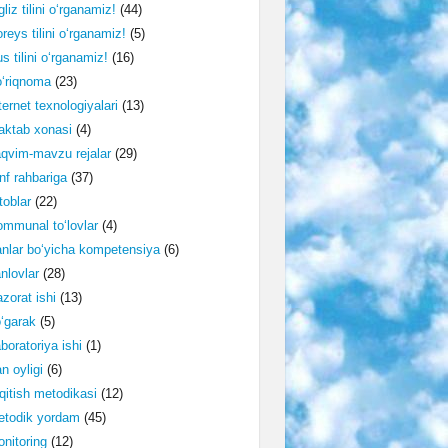
gliz tilini o‘rganamiz!
(44)
reys tilini o‘rganamiz!
(5)
s tilini o‘rganamiz!
(16)
‘riqnoma
(23)
ternet texnologiyalari
(13)
ktab xonasi
(4)
qvim-mavzu rejalar
(29)
nf rahbariga
(37)
toblar
(22)
mmunal to‘lovlar
(4)
nlar bo‘yicha kompetensiya
(6)
nlovlar
(28)
zorat ishi
(13)
‘garak
(5)
boratoriya ishi
(1)
n oyligi
(6)
qitish metodikasi
(12)
etodik yordam
(45)
nitoring
(12)