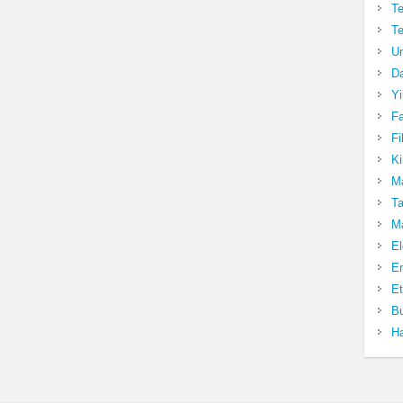
Te
Te
Un
Da
Yi
Fa
Fi
Ki
Ma
Ta
Ma
El
En
Et
Bu
Ha