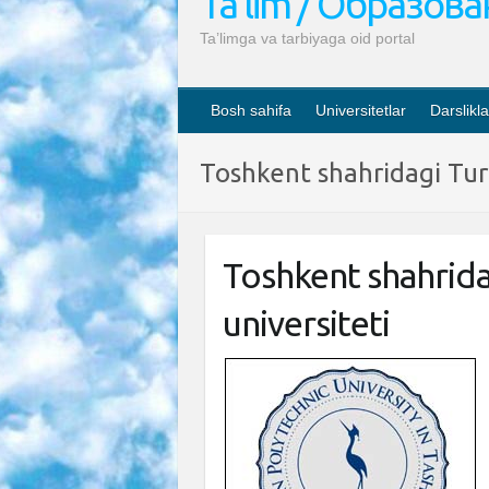
Ta’lim / Образов
Ta’limga va tarbiyaga oid portal
Bosh sahifa
Universitetlar
Darslikla
Toshkent shahridagi Turi
Toshkent shahrida
universiteti