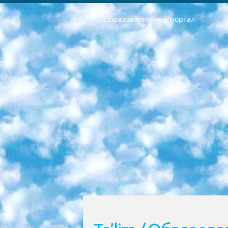
Образовательный портал
РЕСПУБЛИКА УЗБЕКИСТАН МИНИСТРЕРСТВО ДОШКОЛЬНОГО И ШКОЛЬНОГО ОБРАЗОВАНИЯ КОМАНДА в общеобразовательных учреждениях в 2023-2024 учебном году организация и проведение итоговой государственной аттестации обучающихся о Министра дошкольного и школьного образования Республики Узбекистан от 4 марта 2008 года (постановлением Минюста от 20 марта 2008 года № 1778 государственной регистрации) «Итоговое состояние учащихся общего среднего образования на основании положения об утверждении положения об аттестации общего среднего образования выпускной экзамен студентов в образовательных учреждениях в 2023-2024 учебном году В целях организации и прохождения аттестации приказываю: 1. Следующее: перечень предметов, по которым будет проводиться итоговая государственная аттестация и экзамен формы перевода согласно приложению 1; сертификаты международного образца, оценивающие уровень владения иностранными языками перечень согласно приложению 2; 2. Педагогический при специализированных образовательных учреждениях. научно-практический центр квалификации и международной оценки (Д.Давидова) 2024 г. До 25 марта: задания по предметам, по которым будет проводиться итоговая аттестация разработка и утверждение технических условий; итоговая аттестация на основании разработанного предметного задания разработка вопросов по предметам (устно и письменно), экзамен передача; общеобразовательные средние школы и специальные учебные заведения учащиеся выпускных классов школ и интернатов в агентской системе подготовка базы данных экзаменационных материалов и критериев оценки; перевод базы экзаменационных материалов на все языки обучения подать в Республиканский образовательный центр для изготовления; варианты экзаменов на основе разработанных контрольных материалов пусть будут поставлены задачи формирования. 3. Республиканский образовательный центр (Ш.Худайкулов) до 5 апреля 2024 года. до: база данных предоставленных экзаменационных материалов на все языки обучения перевод и экспертиза; для слепых, слабовидящих, глухих, слабослышащих и умственно отсталых детей учащиеся выпускных классов специализированных школ и школ-интернатов база данных экзаменационных материалов на всех преподаваемых языках подготовка критериев оценки; специализированные школы для умственно отсталых детей и технологии для учащихся выпускных классов школ-интернатов разработка соответствующих рекомендаций и критериев проведения ЕГЭ по естествознанию давать задания. 4. Педагогический при специализированных образовательных учреждениях. Научно-практический центр навыков и международной оценки (Д.Давидова), Республи