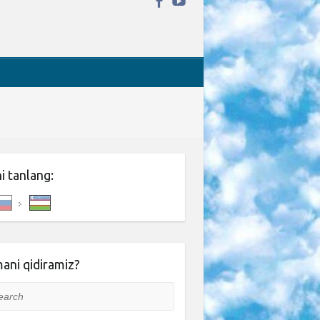
ni tanlang:
ani qidiramiz?
rch