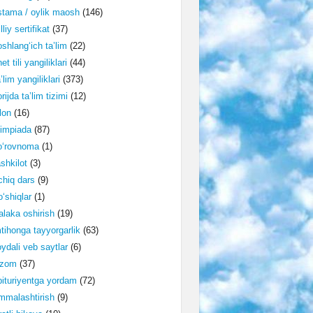
tama / oylik maosh
(146)
lliy sertifikat
(37)
shlang‘ich ta’lim
(22)
et tili yangiliklari
(44)
’lim yangiliklari
(373)
rijda ta’lim tizimi
(12)
lon
(16)
impiada
(87)
o‘rovnoma
(1)
shkilot
(3)
hiq dars
(9)
‘shiqlar
(1)
laka oshirish
(19)
tihonga tayyorgarlik
(63)
ydali veb saytlar
(6)
izom
(37)
ituriyentga yordam
(72)
malashtirish
(9)