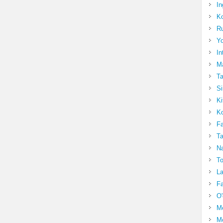
In
Ko
Ru
Yo
In
Ma
Ta
Si
Ki
Ko
Fa
Ta
Na
To
La
Fa
O'
M
Mo