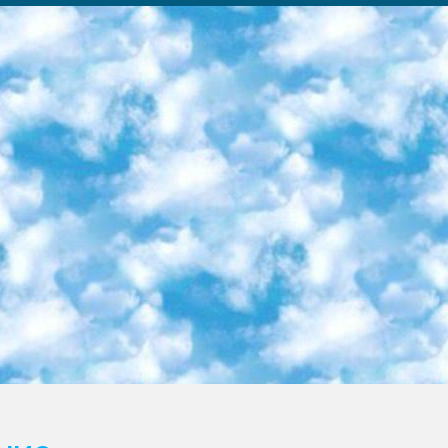
ка образовательный центр (Худайкулов Ш.) итоговый государственный аттестационный экзамен ориентирован на творческое и логическое мышление при подготовке базы материалов учитывать введение заданий. 5. Следует отметить, что: сертификат государственного образца о знании общеобразовательного предмета и как минимум национальный уровень B1 по предметам на иностранных языках, указанным в Приложении 2. или международно признанный сертификат эквивалентного уровня студенты, изучающие определенный предмет, освобождаются от экзамена; по соответствующим предметам запланирована итоговая государственная аттестация за день до дня, путем жеребьевки Рабочей группой (в письменной форме по предметам, проводимым в форме) из числа сформированных вариантов выбрано 2 варианта; 2 выбранных варианта экзамена анонсированы на официальном сайте министерства и все выпускники по всей стране на основе этих вариантов проводит итоговую государственную аттестацию. 6. Государственное образование учащихся средних общеобразовательных учреждений. знания в соответствии с квалификационными требованиями, которые необходимо приобрести на основании стандартов итоговый (выпускной) контроль для 9 и 11 классов в целях тестирования Экзамены (далее – экзамены) состоят из предметов, перечисленных в приложении 1. будет сделано. 7. Экзамены пройдут с 26 мая по 15 июня 2024 г. (кроме науки физического воспитания). 8. Физическая для учащихся 9 классов общесредних образовательных учреждений. Экзамены по предмету «Образование, квалификация медицина» 1-6 мая 2024 года. сотрудники перевести под присмотр (с отклонениями в физическом или умственном развитии) специализированная школа для детей, школы-интернаты и со сколиозом школы-интернаты санаторного типа для больных детей исключены). 9. Он был слепым, слабовидящим и имел нарушения опорно-двигательного аппарата. экзамены в специализированных школах и интернатах для детей должны проводиться исходя из требований, предъявляемых к общеобразовательным учреждениям (физкультура кроме науки). 10. Специализированная школа для глухих и слабослышащих детей. и экзамены в интернатах и быть реализован в виде письменного теста по математике. 11. Специальность для умственно отсталых детей. Для 9 класса Родной язык и литературное письмо Государственный язык (язык обучения – узбекский). для неклассов) написано Математическое письмо Письменная/устная история Узбекистана Физическое воспитание практично Итоговый контроль Для 11 класса Написание родного языка и литературы (эссе) Математическое письмо Узбекский язык (обучение на узбекском языке) не посещающее общее среднее образование для учреждений)/Образовательное учреждение выбор письменный и устный Иностранный язык письменный/устный Письменная/устная история Узбекистана *По выбору студента:  Химия  Физика  Основы государственного права  География 10 бесплатных образовательных ресурсов - Мы составили подборку онлайн-проектов с интерактивными упражнениями, видеолекциями и статьями. Они помогут вам обрести новые и освежить старые знания бесплатно. 1. «ИНТУИТ» Старейшая образовательная площадка Рунета. Здесь вы найдёте сотни текстовых и видеокурсов на десятки различных тем — от программирования до психологии. Многие курсы подготовлены российскими университетами и крупными международными компаниями вроде Intel и Microsoft. Самостоятельное обучение бесплатное, но желающие могут оплатить услуги персональных наставников. 2. «Смартия» знакомит с актуальными профессиями и подсказывает, как им обучаться. Выбрав заинтересовавшую вас специальность — SMM-специалист, фотограф, веб-дизайнер или другую, — увидите список необходимых для неё умений. Чтобы вы могли освоить их самостоятельно, для каждого умения площадка отображает подборку ссылок на учебные материалы. Хотя «Смартия» ориентируется на русскоязычную аудиторию, часть контента всё же доступна только на английском. 3. «Лекторий Физтеха» Проект Московского физико-технического института (Физтеха). С его помощью вы можете смотреть онлайн серии лекций, записанные на видео в этом вузе. В числе доступных предметов — физика, биология, химия, информационные технологии и другие. К некоторым лекциям администрация ресурса прилагает готовые конспекты, которые можно скачивать в PDF-формате. 4. ITMOcourses Онлайн-площадка Санкт-Петербургского национального исследовательского университета информационных технологий, механики и оптики (ИТМО). Ресурс предоставляет свободный доступ к курсам, разработанным в этом вузе. Каталог материалов разбит на четыре категории: «Оптические системы и технологии», «Приборостроение и робототехника», «Информационные технологии» и «Биотехнологии». Курсы состоят из видеолекций, интерактивных демонстраций и заданий. 5. «КиберЛенинка» Электронная научная библиот