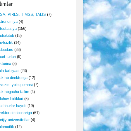
limlar
ISA, PIRLS, TIMSS, TALIS
(7)
stronomiya
(4)
testatsiya
(156)
diokitob
(18)
vfsizlik
(14)
deodars
(38)
ort turlari
(9)
ktorina
(3)
la tarbiyasi
(23)
ktab direktoriga
(12)
vozim yo'riqnomasi
(7)
ktabgacha ta’lim
(4)
lchov birliklari
(5)
shhurlar hayoti
(19)
rektor o‘rinbosariga
(61)
rijiy universitetlar
(4)
lomatlik
(12)