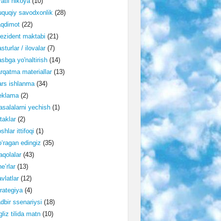
ratli hikoya
(10)
quqiy savodxonlik
(28)
aqdimot
(22)
ezident maktabi
(21)
sturlar / ilovalar
(7)
sbga yo'naltirish
(14)
rqatma materiallar
(13)
rs ishlanma
(34)
eklama
(2)
salalarni yechish
(1)
taklar
(2)
shlar ittifoqi
(1)
‘ragan edingiz
(35)
qolalar
(43)
e’rlar
(13)
vlatlar
(12)
rategiya
(4)
dbir ssenariysi
(18)
gliz tilida matn
(10)