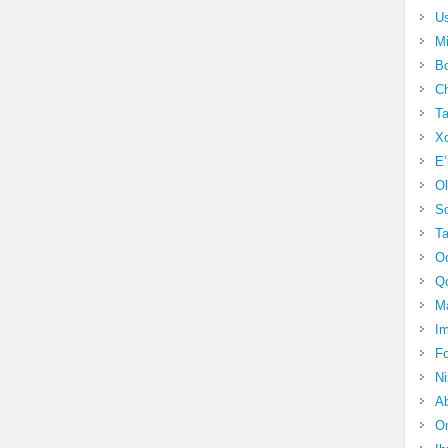
Us
Mi
Bo
Ch
Ta
Xo
E’
Ol
S
Ta
Oc
Qo
Ma
Im
Fo
N
Ab
Om