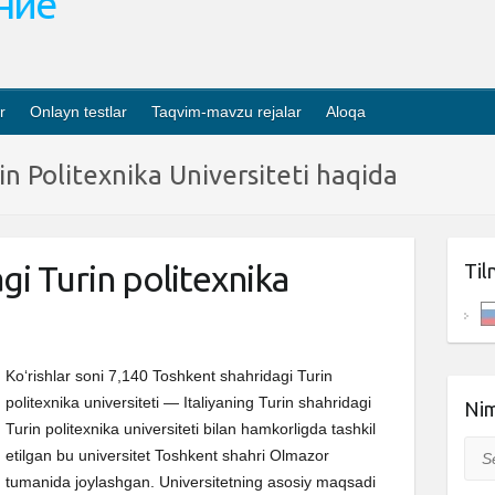
ание
r
Onlayn testlar
Taqvim-mavzu rejalar
Aloqa
n Politexnika Universiteti haqida
gi Turin politexnika
Til
Ko‘rishlar soni 7,140 Toshkent shahridagi Turin
politexnika universiteti — Italiyaning Turin shahridagi
Nim
Turin politexnika universiteti bilan hamkorligda tashkil
Sea
etilgan bu universitet Toshkent shahri Olmazor
tumanida joylashgan. Universitetning asosiy maqsadi