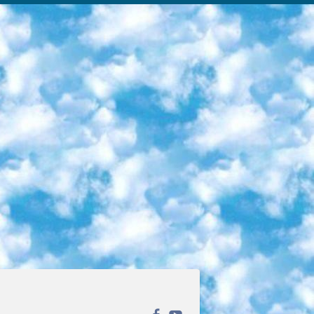
ека открытого доступа. Каталог площадки регулярно обрастает текстами статей из различных научных изданий. Сгруппированные по журналам и рубрикам публикации можно читать онлайн или скачивать целиком в PDF-формате. Проект нацелен на популяризацию науки за счёт открытого доступа к качественной информации. 6. «ПостНаука» На этом ресурсе публикуют подборки видеолекций, составленные экспертами из разных отраслей и объединённые общими темами. Среди них, к примеру, есть серии «Биоинформатика и геномика», «Культура средневековой Скандинавии» и Cinema Studies о теории кино. Каждая подборка лекций — логически связанная история, рассказанная экспертом от первого лица. Кроме того, на сайте появляются научно-образовательные статьи и тесты на разные темы. 7. «Newочём» Команда проекта «Newочём» отбирает самые интересные тексты из англоязычных СМИ и переводит те из них, за которые голосуют участники сообщества «ВКонтакте». По большей части это научно-популярные статьи. Редакторы придумывают лишь заголовки, в остальном содержание переводов соответствует оригиналам. Полные тексты можно читать прямо в социальной сети. 8. InternetUrok Онлайн-база материалов по основным дисциплинам школьной программы. Информация на сайте структурирована по классам, предметам и темам (урокам). Каждый урок состоит из видеолекций и конспектов. Есть также интерактивные тренажёры и тесты для закрепления пройденного материала. Даже если вы давно окончили школу, возможность повторить программу старших классов всегда может пригодиться. 9. Edutainme Ещё один ресурс об образовании. В отличие от Newtonew, как мне кажется, Edutainme больше ориентируется на представителей индустрии: педагогов, предпринимателей, разработчиков образовательных проектов. Но и любой, кто просто стремится к саморазвитию, найдёт на сайте много полезного и интересного для себя. Например, информацию о новых курсах и образовательных сервисах. 10. Newtonew Онлайн-медиа об образовании и обучении в широком смысле. Авторы Newtonew пишут об инструментах, заведениях, тактиках и стратегиях, которые помогают учить других и получать новые знания самостоятельно. На этой площадке вы найдёте новости, обзоры, аналитические мат