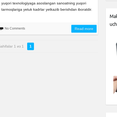
yuqori texnologiyaga asoslangan sanoatning yuqori
tarmoqlariga yetuk kadrlar yetkazib berishdan iboratdir.
Mak
uch
No Comments
Read more
ahifalar 1 из 1
1