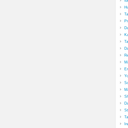
Ib
Hu
T
Pr
Da
Ka
Ta
Da
R
Ma
Er
Yo
So
Ma
Sh
Da
St
Ta
In