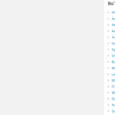
Bo‘
P
A
At
Au
Xa
Vi
Sp
Vi
Bo
Ma
La
Ma
O‘
Ma
Di
Xo
Sa