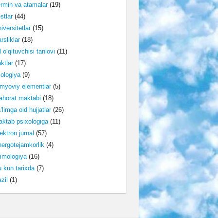
rmin va atamalar
(19)
stlar
(44)
iversitetlar
(15)
rsliklar
(18)
l o‘qituvchisi tanlovi
(11)
ktlar
(17)
lologiya
(9)
myoviy elementlar
(5)
horat maktabi
(18)
’limga oid hujjatlar
(26)
ktab psixologiga
(11)
ektron jurnal
(57)
ergotejamkorlik
(4)
imologiya
(16)
 kun tarixda
(7)
zil
(1)