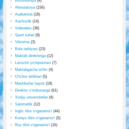
Astronomiya
(4)
Attestatsiya
(156)
Audiokitob
(18)
Xavfsizlik
(14)
Videodars
(38)
Sport turlari
(9)
Viktorina
(3)
Bola tarbiyasi
(23)
Maktab direktoriga
(12)
Lavozim yo'riqnomasi
(7)
Maktabgacha ta’lim
(4)
O‘lchov birliklari
(5)
Mashhurlar hayoti
(19)
Direktor o‘rinbosariga
(61)
Xorijiy universitetlar
(4)
Salomatlik
(12)
Ingliz tilini o‘rganamiz!
(44)
Koreys tilini o‘rganamiz!
(5)
Rus tilini o‘rganamiz!
(16)