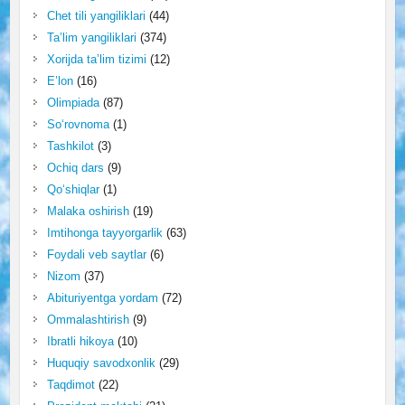
Chet tili yangiliklari
(44)
Ta’lim yangiliklari
(374)
Xorijda ta’lim tizimi
(12)
E’lon
(16)
Olimpiada
(87)
So‘rovnoma
(1)
Tashkilot
(3)
Ochiq dars
(9)
Qo‘shiqlar
(1)
Malaka oshirish
(19)
Imtihonga tayyorgarlik
(63)
Foydali veb saytlar
(6)
Nizom
(37)
Abituriyentga yordam
(72)
Ommalashtirish
(9)
Ibratli hikoya
(10)
Huquqiy savodxonlik
(29)
Taqdimot
(22)