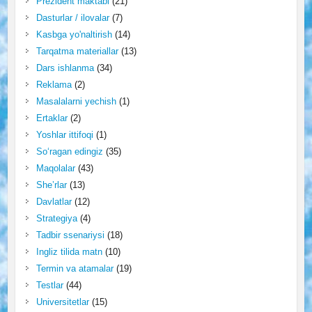
Prezident maktabi
(21)
Dasturlar / ilovalar
(7)
Kasbga yo'naltirish
(14)
Tarqatma materiallar
(13)
Dars ishlanma
(34)
Reklama
(2)
Masalalarni yechish
(1)
Ertaklar
(2)
Yoshlar ittifoqi
(1)
So‘ragan edingiz
(35)
Maqolalar
(43)
She’rlar
(13)
Davlatlar
(12)
Strategiya
(4)
Tadbir ssenariysi
(18)
Ingliz tilida matn
(10)
Termin va atamalar
(19)
Testlar
(44)
Universitetlar
(15)