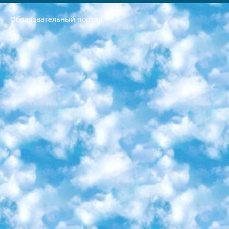
Образовательный портал
РЕСПУБЛИКА УЗБЕКИСТАН МИНИСТРЕРСТВО ДОШКОЛЬНОГО И ШКОЛЬНОГО ОБРАЗОВАНИЯ КОМАНДА в общеобразовательных учреждениях в 2023-2024 учебном году организация и проведение итоговой государственной аттестации обучающихся о Министра дошкольного и школьного образования Республики Узбекистан от 4 марта 2008 года (постановлением Минюста от 20 марта 2008 года № 1778 государственной регистрации) «Итоговое состояние учащихся общего среднего образования на основании положения об утверждении положения об аттестации общего среднего образования выпускной экзамен студентов в образовательных учреждениях в 2023-2024 учебном году В целях организации и прохождения аттестации приказываю: 1. Следующее: перечень предметов, по которым будет проводиться итоговая государственная аттестация и экзамен формы перевода согласно приложению 1; сертификаты международного образца, оценивающие уровень владения иностранными языками перечень согласно приложению 2; 2. Педагогический при специализированных образовательных учреждениях. научно-практический центр квалификации и международной оценки (Д.Давидова) 2024 г. До 25 марта: задания по предметам, по которым будет проводиться итоговая аттестация разработка и утверждение технических условий; итоговая аттестация на основании разработанного предметного задания разработка вопросов по предметам (устно и письменно), экзамен передача; общеобразовательные средние школы и специальные учебные заведения учащиеся выпускных классов школ и интернатов в агентской системе подготовка базы данных экзаменационных материалов и критериев оценки; перевод базы экзаменационных материалов на все языки обучения подать в Республиканский образовательный центр для изготовления; варианты экзаменов на основе разработанных контрольных материалов пусть будут поставлены задачи формирования. 3. Республиканский образовательный центр (Ш.Худайкулов) до 5 апреля 2024 года. до: база данных предоставленных экзаменационных материалов на все языки обучения перевод и экспертиза; для слепых, слабовидящих, глухих, слабослышащих и умственно отсталых детей учащиеся выпускных классов специализированных школ и школ-интернатов база данных экзаменационных материалов на всех преподаваемых языках подготовка критериев оценки; специализированные школы для умственно отсталых детей и технологии для учащихся выпускных классов школ-интернатов разработка соответствующих рекомендаций и критериев проведения ЕГЭ по естествознанию давать задания. 4. Педагогический при специализированных образовательных учреждениях. Научно-практический центр навыков и международной оценки (Д.Давидова), Республика образовательный центр (Худайкулов Ш.) итоговый государственный аттестационный экзамен ориентирован на творческое и логическое мышление при подготовке базы материалов учитывать введение заданий. 5. Следует отметить, что: сертификат государственного образца о знании общеобразовательного предмета и как минимум национальный уровень B1 по предметам на иностранных языках, указанным в Приложении 2. или международно признанный сертификат эквивалентного уровня студенты, изучающие определенный предмет, освобождаются от экзамена; по соответствующим предметам запланирована итоговая государственная аттестация за день до дня, путем жеребьевки Рабочей группой (в письменной форме по предметам, проводимым в форме) из числа сформированных вариантов выбрано 2 варианта; 2 выбранных варианта экзамена анонсированы на официальном сайте министерства и все выпускники по всей стране на основе этих вариантов проводит итоговую государственную аттестацию. 6. Государственное образование учащихся средних общеобразовательных учреждений. знания в соответствии с квалификационными требованиями, которые необходимо приобрести на основании стандартов итоговый (выпускной) контроль для 9 и 11 классов в целях тестирования Экзамены (далее – экзамены) состоят из предметов, перечисленных в приложении 1. будет сделано. 7. Экзамены пройдут с 26 мая по 15 июня 2024 г. (кроме науки физического воспитания). 8. Физическая для учащихся 9 классов общесредних образовательных учреждений. Экзамены по предмету «Образование, квалификация медицина» 1-6 мая 2024 года. сотрудники перевести под присмотр (с отклонениями в физическом или умственном развитии) специализированная школа для детей, школы-интернаты и со сколиозом школы-интернаты санаторного типа для больных детей исключены). 9. Он был слепым, слабовидящим и имел нарушения опорно-двигательного аппарата. экзамены в специализированных школах и интернатах для детей должны проводиться исходя из требований, предъявляемых к общеобразовательным учреждениям (физкультура кроме науки). 10. Специализированная школа для глухих и слабослышащих детей. и экзамены в интернатах и быть реализован в виде письменного теста по математике. 11. Специальность для умственно отсталых детей. Для 9 класса Родной язык и литературное письмо Государственный язык (язык обучения – узбекский). для неклассов) написано Математическое письмо Письменная/устная история Узбекистана Физическое воспитание практично Итоговый контроль Для 11 класса Написание родного языка и литературы (эссе) Математическое письмо Узбекский язык (обучение на узбекском языке) не посещающее общее среднее образование для учреждений)/Образовательное учреждение выбор письменный и устный Иностранный язык письменный/устный Письменная/устная история Узбекистана *По выбору студента:  Химия  Физика  Основы государственного права  География 10 бесплатных образовательных ресурсов - Мы составили подборку онлайн-проектов с интерактивными упражнениями, видеолекциями и статьями. Они помогут вам обрести новые и освежить старые знания бесплатно. 1. «ИНТУИТ» Старейшая образовательная площадка Рунета. Здесь вы найдёте сотни текстовых и видеокурсов на десятки различных тем — от программирования до психологии. Многие курсы подготовлены российскими университетами и крупными международными компаниями вроде Intel и Microsoft. Самостоятельное обучение бесплатное, но желающие могут оплатить услуги персональных наставников. 2. «Смартия» знакомит с актуальными профессиями и подсказывает, как им обучаться. Выбрав заинтересовавшую вас специальность — SMM-специалист, фотограф, веб-дизайнер или другую, — увидите список необходимых для неё умений. Чтобы вы могли освоить их самостоятельно, для каждого умения площадка отображает подборку ссылок на учебные материалы. Хотя «Смартия» ориентируется на русскоязычную аудиторию, часть контента всё же доступна только на английском. 3. «Лекторий Физтеха» Проект Московского физико-технического института (Физтеха). С его помощью вы можете смотреть онлайн серии лекций, записанные на видео в этом вузе. В числе доступных предметов — физика, биология, химия, информационные технологии и другие. К некоторым лекциям администрация ресурса прилагает готовые конспекты, которые можно скачивать в PDF-формате. 4. ITMOcourses Онлайн-площадка Санкт-Петербургского национального исследовательского университета информационных технологий, механики и оптики (ИТМО). Ресурс предоставляет свободный доступ к курсам, разработанным в этом вузе. Каталог материалов разбит на четыре категории: «Оптические системы и технологии», «Приборостроение и робототехника», «Информационные технологии» и «Биотехнологии». Курсы состоят из видеолекций, интерактивных демонстраций и заданий. 5. «КиберЛенинка» Электронная научная библиотека открытого доступа. Каталог площадки регулярно обрастает текстами статей из различных научных изданий. Сгруппированные по журналам и рубрикам публикации можно читать онлайн или скачивать целиком в PDF-формате. Проект нацелен на популяризацию науки за счёт открытого доступа к качественной информации. 6. «ПостНаука» На этом ресурсе публикуют подборки видеолекций, составленные экспертами из разных отраслей и объединённые общими темами. Среди них, к примеру, есть серии «Биоинформатика и геномика», «Культура средневековой Скандинавии» и Cinema Studies о теории кино. Каждая подборка лекций — логически связанная история, рассказанная экспертом от первого лица. Кроме того, на сайте появляются научно-образовательные статьи и тесты на разные темы. 7. «Newочём» Команда проекта «Newочём» отбирает самые интересные тексты из англоязычных СМИ и переводит те из них, за которые голосуют участники сообщества «ВКонтакте». По большей части это научно-популярные статьи. Редакторы придумывают лишь заголовки, в остальном содержание переводов соответствует оригиналам. Полные тексты можно читать прямо в социальной сети. 8. InternetUrok Онлайн-база материалов по основным дисциплинам школьной программы. Информация на сайте структурирована по классам, предметам и темам (урокам). Каждый урок состоит из видеолекций и конспектов. Есть также интерактивные тренажёры и тесты для закрепления пройденного материала. Даже если вы давно окончили школу, возможность повторить программу старших классов всегда может пригодиться. 9. Edutainme Ещё один ресурс об образовании. В отличие от Newtonew, как мне кажется, Edutainme больше ориентируется на представителей индустрии: педагогов, предпринимателей, разработчиков образовательных проектов. Но и любой, кто просто стремится к саморазвитию, найдёт на сайте много полезного и интересного для себя. Например, информацию о новых курсах и образовательных сервисах. 10. Newtonew Онлайн-медиа об образовании и обучении в широком смысле. Авторы Newtonew пишут об инструментах, заведениях, тактиках и стратегиях, которые помогают учить других и получать новые знания самостоятельно. На этой площадке вы найдёте новости, обзоры, аналитические мат