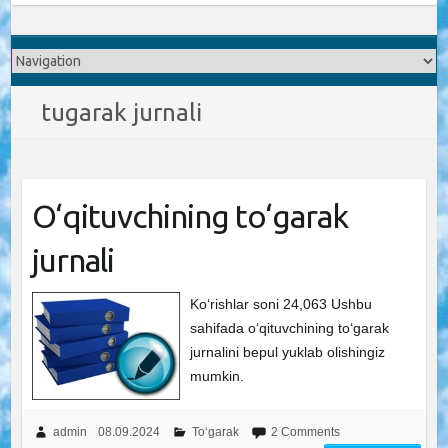
tugarak jurnali
O‘qituvchining to‘garak
jurnali
Ko‘rishlar soni 24,063 Ushbu
sahifada o‘qituvchining to‘garak
jurnalini bepul yuklab olishingiz
mumkin.
admin
08.09.2024
To‘garak
2 Comments