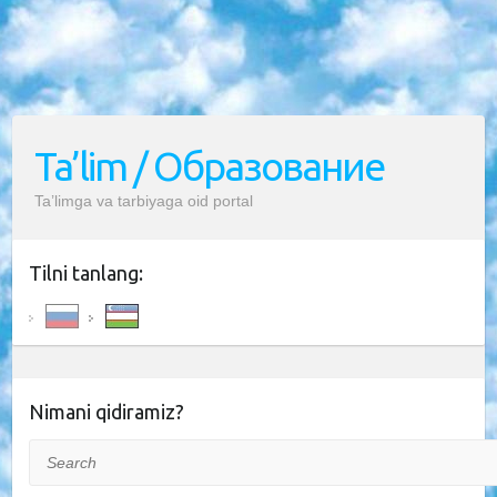
Ta’lim / Образование
Ta’limga va tarbiyaga oid portal
Tilni tanlang:
Nimani qidiramiz?
Search