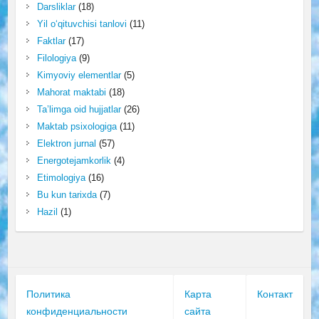
Darsliklar
(18)
Yil o‘qituvchisi tanlovi
(11)
Faktlar
(17)
Filologiya
(9)
Kimyoviy elementlar
(5)
Mahorat maktabi
(18)
Ta’limga oid hujjatlar
(26)
Maktab psixologiga
(11)
Elektron jurnal
(57)
Energotejamkorlik
(4)
Etimologiya
(16)
Bu kun tarixda
(7)
Hazil
(1)
Политика
Карта
Контакт
конфиденциальности
сайта