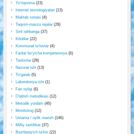
Yo‘riqnoma
(23)
Internet texnologiyalari
(13)
Maktab xonasi
(4)
Taqvim-mavzu rejalar
(29)
Sinf rahbariga
(37)
Kitoblar
(22)
Kommunal to‘lovlar
(4)
Fanlar bo‘yicha kompetensiya
(6)
Tanlovlar
(28)
Nazorat ishi
(13)
To‘garak
(5)
Laboratoriya ishi
(1)
Fan oyligi
(6)
O'qitish metodikasi
(12)
Metodik yordam
(45)
Monitoring
(12)
Ustama / oylik maosh
(146)
Milliy sertifikat
(37)
Boshlang‘ich ta’lim
(22)