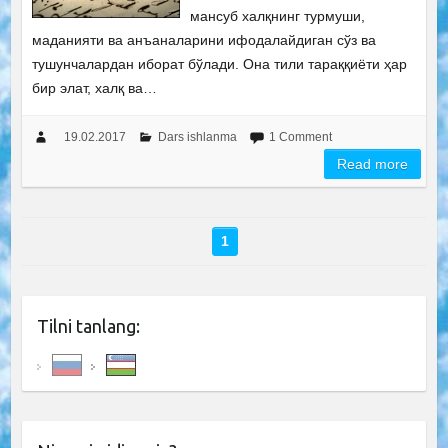
мансуб халқнинг турмуши,
маданияти ва анъаналарини ифодалайдиган сўз ва
тушунчалардан иборат бўлади. Она тили тараққиёти ҳар
бир элат, халқ ва…
19.02.2017
Dars ishlanma
1 Comment
Read more
1
Tilni tanlang: