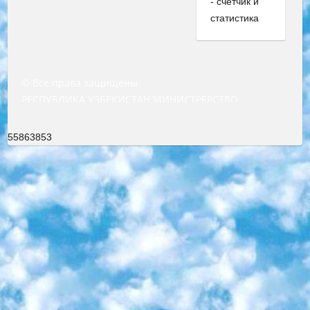
© Все права защищены
РЕСПУБЛИКА УЗБЕКИСТАН МИНИСТРЕРСТВО ДОШКОЛЬНОГО И ШКОЛЬНОГО ОБРАЗОВАНИЯ КОМАНДА в общеобразовательных учреждениях в 2023-2024 учебном году организация и проведение итоговой государственной аттестации обучающихся о Министра дошкольного и школьного образования Республики Узбекистан от 4 марта 2008 года (постановлением Минюста от 20 марта 2008 года № 1778 государственной регистрации) «Итоговое состояние учащихся общего среднего образования на основании положения об утверждении положения об аттестации общего среднего образования выпускной экзамен студентов в образовательных учреждениях в 2023-2024 учебном году В целях организации и прохождения аттестации приказываю: 1. Следующее: перечень предметов, по которым будет проводиться итоговая государственная аттестация и экзамен формы перевода согласно приложению 1; сертификаты международного образца, оценивающие уровень владения иностранными языками перечень согласно приложению 2; 2. Педагогический при специализированных образовательных учреждениях. научно-практический центр квалификации и международной оценки (Д.Давидова) 2024 г. До 25 марта: задания по предметам, по которым будет проводиться итоговая аттестация разработка и утверждение технических условий; итоговая аттестация на основании разработанного предметного задания разработка вопросов по предметам (устно и письменно), экзамен передача; общеобразовательные средние школы и специальные учебные заведения учащиеся выпускных классов школ и интернатов в агентской системе подготовка базы данных экзаменационных материалов и критериев оценки; перевод базы экзаменационных материалов на все языки обучения подать в Республиканский образовательный центр для изготовления; варианты экзаменов на основе разработанных контрольных материалов пусть будут поставлены задачи формирования. 3. Республиканский образовательный центр (Ш.Худайкулов) до 5 апреля 2024 года. до: база данных предоставленных экзаменационных материалов на все языки обучения перевод и экспертиза; для слепых, слабовидящих, глухих, слабослышащих и умственно отсталых детей учащиеся выпускных классов специализированных школ и школ-интернатов база данных экзаменационных материалов на всех преподаваемых языках подготовка критериев оценки; специализированные школы для умственно отсталых детей и технологии для учащихся выпускных классов школ-интернатов разработка соответствующих рекомендаций и критериев проведения ЕГЭ по естествознанию давать задания. 4. Педагогический при специализированных образовательных учреждениях. Научно-практический центр навыков и международной оценки (Д.Давидова), Республика образовательный центр (Худайкулов Ш.) итоговый государственный аттестационный экзамен ориентирован на творческое и логическое мышление при подготовке базы материалов учитывать введение заданий. 5. Следует отметить, что: сертификат государственного образца о знании общеобразовательного предмета и как минимум национальный уровень B1 по предметам на иностранных языках, указанным в Приложении 2. или международно признанный сертификат эквивалентного уровня студенты, изучающие определенный предмет, освобождаются от экзамена; по соответствующим предметам запланирована итоговая государственная аттестация за день до дня, путем жеребьевки Рабочей группой (в письменной форме по предметам, проводимым в форме) из числа сформированных вариантов выбрано 2 варианта; 2 выбранных варианта экзамена анонсированы на официальном сайте министерства и все выпускники по всей стране на основе этих вариантов проводит итоговую государственную аттестацию. 6. Государственное образование учащихся средних общеобразовательных учреждений. знания в соответствии с квалификационными требованиями, которые необходимо приобрести на основании стандартов итоговый (выпускной) контроль для 9 и 11 классов в целях тестирования Экзамены (далее – экзамены) состоят из предметов, перечисленных в приложении 1. будет сделано. 7. Экзамены пройдут с 26 мая по 15 июня 2024 г. (кроме науки физического воспитания). 8. Физическая для учащихся 9 классов общесредних образовательных учреждений. Экзамены по предмету «Образование, квалификация медицина» 1-6 мая 2024 года. сотрудники перевести под присмотр (с отклонениями в физическом или умственном развитии) специализированная школа для детей, школы-интернаты и со сколиозом школы-интернаты санаторного типа для больных детей исключены). 9. Он был слепым, слабовидящим и имел нарушения опорно-двигательного аппарата. экзамены в специализированных школах и интернатах для детей должны проводиться исходя из требований, предъявляемых к общеобразовательным учреждениям (физкультура кроме науки). 10. Специализированная школа для глухих и слабослышащих детей. и экзамены в интернатах и быть реализован в виде письменного теста по математике. 11. Специальность для умственно отсталых детей. Для 9 класса Родной язык и литературное письмо Государственный язык (язык обучения – узбекский). для неклассов) написано Математическое письмо Письменная/устная история Узбекистана Физическое воспитание практично Итоговый контроль Для 11 класса Написание родного языка и литературы (эссе) Математическое письмо Узбекский язык (обучение на узбекском языке) не посещающее общее среднее образование для учреждений)/Образовательное учреждение выбор письменный и устный Иностранный язык письменный/устный Письменная/устная история Узбекистана *По выбору студента:  Химия  Физика  Основы государственного права  География 10 бесплатных образовательных ресурсов - Мы составили подборку онлайн-проектов с интерактивными упражнениями, видеолекциями и статьями. Они помогут вам обрести новые и освежить старые знания бесплатно. 1. «ИНТУИТ» Старейшая образовательная площадка Рунета. Здесь вы найдёте сотни текстовых и видеокурсов на десятки различных тем — от программирования до психологии. Многие курсы подготовлены российскими университетами и крупными международными компаниями вроде Intel и Microsoft. Самостоятельное обучение бесплатное, но желающие могут оплатить услуги персональных наставников. 2. «Смартия» знакомит с актуальными профессиями и подсказывает, как им обучаться. Выбрав заинтересовавшую вас специальность — SMM-специалист, фотограф, веб-дизайнер или другую, — увидите список необходимых для неё умений. Чтобы вы могли освоить их самостоятельно, для каждого умения площадка отображает подборку ссылок на учебные материалы. Хотя «Смартия» ориентируется на русскоязычную аудиторию, часть контента всё же доступна только на английском. 3. «Лекторий Физтеха» Проект Московского физико-технического института (Физтеха). С его помощью вы можете смотреть онлайн серии лекций, записанные на видео в этом вузе. В числе доступных предметов — физика, биология, химия, информационные технологии и другие. К некоторым лекциям администрация ресурса прилагает готовые конспекты, которые можно скачивать в PDF-формате. 4. ITMOcourses Онлайн-площадка Санкт-Петербургского национального исследовательского университета информационных технологий, механики и оптики (ИТМО). Ресурс предоставляет свободный доступ к курсам, разработанным в этом вузе. Каталог материалов разбит на четыре категории: «Оптические системы и технологии», «Приборостроение и робототехника», «Информационные технологии» и «Биотехнологии». Курсы состоят из видеолекций, интерактивных демонстраций и заданий. 5. «КиберЛенинка» Электронная научная библиотека открытого доступа. Каталог площадки регулярно обрастает текстами статей из различных научных изданий. Сгруппированные по журналам и рубрикам публикации можно читать онлайн или скачивать целиком в PDF-формате. Проект нацелен на популяризацию науки за счёт открытого доступа к качественной информации. 6. «ПостНаука» На этом ресурсе публикуют подборки видеолекций, составленные экспертами из разных отраслей и объединённые общими темами. Среди них, к примеру, есть серии «Биоинформатика и геномика», «Культура средневековой Скандинавии» и Cinema Studies о теории кино. Каждая подборка лекций — логически связанная история, рассказанная экспертом от первого лица. Кроме того, на сайте появляются научно-образовательные статьи и тесты на разные темы. 7. «Newочём» Команда проекта «Newочём» отбирает самые интересные тексты из англоязычных СМИ и переводит те из них, за которые голосуют участники сообщества «ВКонтакте». По большей части это научно-популярные статьи. Редакторы придумывают лишь заголовки, в остальном содержание переводов соответствует оригиналам. Полные тексты можно читать прямо в социальной сети. 8. InternetUrok Онлайн-база материалов по основным дисциплинам школьной программы. Информация на сайте структурирована по классам, предметам и темам (урокам). Каждый урок состоит из видеолекций и конспектов. Есть также интерактивные тренажёры и тесты для закрепления пройденного материала. Даже если вы давно окончили школу, возможность повторить программу старших классов всегда может пригодиться. 9. Edutainme Ещё один ресурс об образовании. В отличие от Newtonew, как мне кажется, Edutainme больше ориентируется на представителей индустрии: педагогов, предпринимателей, разработчиков образовательных проектов. Но и любой, кто просто стремится к саморазвитию, найдёт на сайте много полезного и интересного для себя. Например, информацию о новых курсах и образовательных сервисах. 10. Newtonew Онлайн-медиа об образовании и обучении в широком смысле. Авторы Newtonew пишут об инструментах, заведениях, тактиках и стратегиях, которые помогают учить других и получать новые знания самостоятельно. На этой площадке вы найдёте новости, обзоры, аналитические мате
55863853