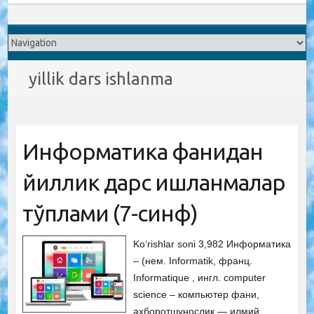
yillik dars ishlanma
Информатика фанидан
йиллик дарс ишланмалар
тўплами (7-синф)
Ko‘rishlar soni 3,982 Информатика
– (нем. Informatik, франц.
Informatique , ингл. computer
science – компьютер фани,
ахборотшунослик — илмий