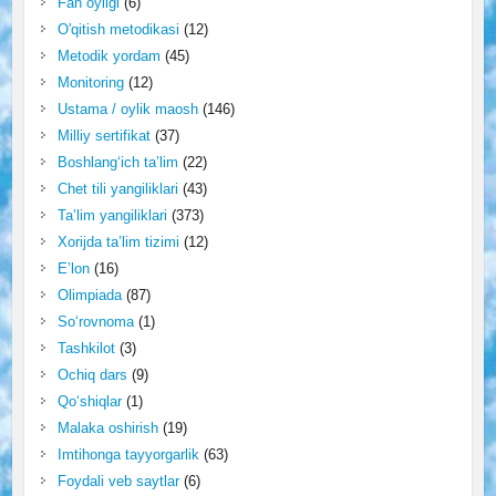
Fan oyligi
(6)
O'qitish metodikasi
(12)
Metodik yordam
(45)
Monitoring
(12)
Ustama / oylik maosh
(146)
Milliy sertifikat
(37)
Boshlang‘ich ta’lim
(22)
Chet tili yangiliklari
(43)
Ta’lim yangiliklari
(373)
Xorijda ta’lim tizimi
(12)
E’lon
(16)
Olimpiada
(87)
So‘rovnoma
(1)
Tashkilot
(3)
Ochiq dars
(9)
Qo‘shiqlar
(1)
Malaka oshirish
(19)
Imtihonga tayyorgarlik
(63)
Foydali veb saytlar
(6)