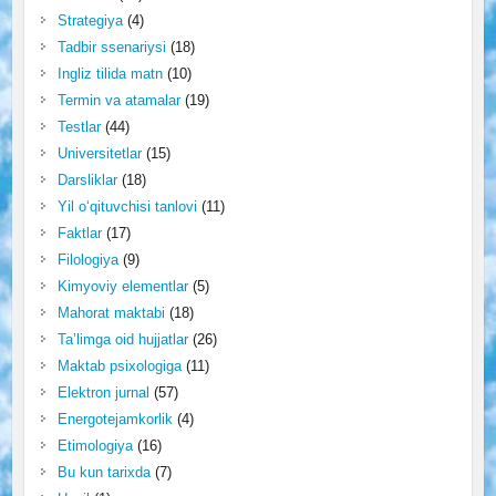
Strategiya
(4)
Tadbir ssenariysi
(18)
Ingliz tilida matn
(10)
Termin va atamalar
(19)
Testlar
(44)
Universitetlar
(15)
Darsliklar
(18)
Yil o‘qituvchisi tanlovi
(11)
Faktlar
(17)
Filologiya
(9)
Kimyoviy elementlar
(5)
Mahorat maktabi
(18)
Ta’limga oid hujjatlar
(26)
Maktab psixologiga
(11)
Elektron jurnal
(57)
Energotejamkorlik
(4)
Etimologiya
(16)
Bu kun tarixda
(7)