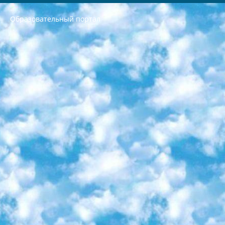
Образовательный портал
РЕСПУБЛИКА УЗБЕКИСТАН МИНИСТРЕРСТВО ДОШКОЛЬНОГО И ШКОЛЬНОГО ОБРАЗОВАНИЯ КОМАНДА в общеобразовательных учреждениях в 2023-2024 учебном году организация и проведение итоговой государственной аттестации обучающихся о Министра дошкольного и школьного образования Республики Узбекистан от 4 марта 2008 года (постановлением Минюста от 20 марта 2008 года № 1778 государственной регистрации) «Итоговое состояние учащихся общего среднего образования на основании положения об утверждении положения об аттестации общего среднего образования выпускной экзамен студентов в образовательных учреждениях в 2023-2024 учебном году В целях организации и прохождения аттестации приказываю: 1. Следующее: перечень предметов, по которым будет проводиться итоговая государственная аттестация и экзамен формы перевода согласно приложению 1; сертификаты международного образца, оценивающие уровень владения иностранными языками перечень согласно приложению 2; 2. Педагогический при специализированных образовательных учреждениях. научно-практический центр квалификации и международной оценки (Д.Давидова) 2024 г. До 25 марта: задания по предметам, по которым будет проводиться итоговая аттестация разработка и утверждение технических условий; итоговая аттестация на основании разработанного предметного задания разработка вопросов по предметам (устно и письменно), экзамен передача; общеобразовательные средние школы и специальные учебные заведения учащиеся выпускных классов школ и интернатов в агентской системе подготовка базы данных экзаменационных материалов и критериев оценки; перевод базы экзаменационных материалов на все языки обучения подать в Республиканский образовательный центр для изготовления; варианты экзаменов на основе разработанных контрольных материалов пусть будут поставлены задачи формирования. 3. Республиканский образовательный центр (Ш.Худайкулов) до 5 апреля 2024 года. до: база данных предоставленных экзаменационных материалов на все языки обучения перевод и экспертиза; для слепых, слабовидящих, глухих, слабослышащих и умственно отсталых детей учащиеся выпускных классов специализированных школ и школ-интернатов база данных экзаменационных материалов на всех преподаваемых языках подготовка критериев оценки; специализированные школы для умственно отсталых детей и технологии для учащихся выпускных классов школ-интернатов разработка соответствующих рекомендаций и критериев проведения ЕГЭ по естествознанию давать задания. 4. Педагогический при специализированных образовательных учреждениях. Научно-практический центр навыков и международной оценки (Д.Давидова), Республика образовательный центр (Худайкулов Ш.) итоговый государственный аттестационный экзамен ориентирован на творческое и логическое мышление при подготовке базы материалов учитывать введение заданий. 5. Следует отметить, что: сертификат государственного образца о знании общеобразовательного предмета и как минимум национальный уровень B1 по предметам на иностранных языках, указанным в Приложении 2. или международно признанный сертификат эквивалентного уровня студенты, изучающие определенный предмет, освобождаются от экзамена; по соответствующим предметам запланирована итоговая государственная аттестация за день до дня, путем жеребьевки Рабочей группой (в письменной форме по предметам, проводимым в форме) из числа сформированных вариантов выбрано 2 варианта; 2 выбранных варианта экзамена анонсированы на официальном сайте министерства и все выпускники по всей стране на основе этих вариантов проводит итоговую государственную аттестацию. 6. Государственное образование учащихся средних общеобразовательных учреждений. знания в соответствии с квалификационными требованиями, которые необходимо приобрести на основании стандартов итоговый (выпускной) контроль для 9 и 11 классов в целях тестирования Экзамены (далее – экзамены) состоят из предметов, перечисленных в приложении 1. будет сделано. 7. Экзамены пройдут с 26 мая по 15 июня 2024 г. (кроме науки физического воспитания). 8. Физическая для учащихся 9 классов общесредних образовательных учреждений. Экзамены по предмету «Образование, квалификация медицина» 1-6 мая 2024 года. сотрудники перевести под присмотр (с отклонениями в физическом или умственном развитии) специализированная школа для детей, школы-интернаты и со сколиозом школы-интернаты санаторного типа для больных детей исключены). 9. Он был слепым, слабовидящим и имел нарушения опорно-двигательного аппарата. экзамены в специализированных школах и интернатах для детей должны проводиться исходя из требований, предъявляемых к общеобразовательным учреждениям (физкультура кроме науки). 10. Специализированная школа для глухих и слабослышащих детей. и экзамены в интернатах и быть реализован в виде письменного теста по математике. 11. Специальность для умственно отсталых детей. Для 9 класса Родной язык и литературное письмо Государственный язык (язык обучения – узбекский). для неклассов) написано Математическое письмо Письменная/устная история Узбекистана Физическое воспитание практично Итоговый контроль Для 11 класса Написание родного языка и литературы (эссе) Математическое письмо Узбекский язык (обучение на узбекском языке) не посещающее общее среднее образование для учреждений)/Образовательное учреждение выбор письменный и устный Иностранный язык письменный/устный Письменная/устная история Узбекистана *По выбору студента:  Химия  Физика  Основы государственного права  География 10 бесплатных образовательных ресурсов - Мы составили подборку онлайн-проектов с интерактивными упражнениями, видеолекциями и статьями. Они помогут вам обрести новые и освежить старые знания бесплатно. 1. «ИНТУИТ» Старейшая образовательная площадка Рунета. Здесь вы найдёте сотни текстовых и видеокурсов на десятки различных тем — от программирования до психологии. Многие курсы подготовлены российскими университетами и крупными международными компаниями вроде Intel и Microsoft. Самостоятельное обучение бесплатное, но желающие могут оплатить услуги персональных наставников. 2. «Смартия» знакомит с актуальными профессиями и подсказывает, как им обучаться. Выбрав заинтересовавшую вас специальность — SMM-специалист, фотограф, веб-дизайнер или другую, — увидите список необходимых для неё умений. Чтобы вы могли освоить их самостоятельно, для каждого умения площадка отображает подборку ссылок на учебные материалы. Хотя «Смартия» ориентируется на русскоязычную аудиторию, часть контента всё же доступна только на английском. 3. «Лекторий Физтеха» Проект Московского физико-технического института (Физтеха). С его помощью вы можете смотреть онлайн серии лекций, записанные на видео в этом вузе. В числе доступных предметов — физика, биология, химия, информационные технологии и другие. К некоторым лекциям администрация ресурса прилагает готовые конспекты, которые можно скачивать в PDF-формате. 4. ITMOcourses Онлайн-площадка Санкт-Петербургского национального исследовательского университета информационных технологий, механики и оптики (ИТМО). Ресурс предоставляет свободный доступ к курсам, разработанным в этом вузе. Каталог материалов разбит на четыре категории: «Оптические системы и технологии», «Приборостроение и робототехника», «Информационные технологии» и «Биотехнологии». Курсы состоят из видеолекций, интерактивных демонстраций и заданий. 5. «КиберЛенинка» Электронная научная библиотека открытого доступа. Каталог площадки регулярно обрастает текстами статей из различных научных изданий. Сгруппированные по журналам и рубрикам публикации можно читать онлайн или скачивать целиком в PDF-формате. Проект нацелен на популяризацию науки за счёт открытого доступа к качественной информации. 6. «ПостНаука» На этом ресурсе публикуют подборки видеолекций, составленные экспертами из разных отраслей и объединённые общими темами. Среди них, к примеру, есть серии «Биоинформатика и геномика», «Культура средневековой Скандинавии» и Cinema Studies о теории кино. Каждая подборка лекций — логически связанная история, рассказанная экспертом от первого лица. Кроме того, на сайте появляются научно-образовательные статьи и тесты на разные темы. 7. «Newочём» Команда проекта «Newочём» отбирает самые интересные тексты из англоязычных СМИ и переводит те из них, за которые голосуют участники сообщества «ВКонтакте». По большей части это научно-популярные статьи. Редакторы придумывают лишь заголовки, в остальном содержание переводов соответствует оригиналам. Полные тексты можно читать прямо в социальной сети. 8. InternetUrok Онлайн-база материалов по основным дисциплинам школьной программы. Информация на сайте структурирована по классам, предметам и темам (урокам). Каждый урок состоит из видеолекций и конспектов. Есть также интерактивные тренажёры и тесты для закрепления пройденного материала. Даже если вы давно окончили школу, возможность повторить программу старших классов всегда может пригодиться. 9. Edutainme Ещё один ресурс об образовании. В отличие от Newtonew, как мне кажется, Edutainme больше ориентируется на представителей индустрии: педагогов, предпринимателей, разработчиков образовательных проектов. Но и любой, кто просто стремится к саморазвитию, найдёт на сайте много полезного и интересного для себя. Например, информацию о новых курсах и образовательных сервисах. 10. Newtonew Онлайн-медиа об образовании и обучении в широком смысле. Авторы Newtonew пишут об инструментах, заведениях, тактиках и стратегиях, которые помогают учить других и получать новые знания самостоятельно. На этой площадке вы найдёте новости, обзоры, аналитические мат