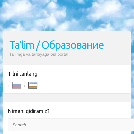
Ta’lim / Образование
Ta’limga va tarbiyaga oid portal
Tilni tanlang:
Nimani qidiramiz?
Search