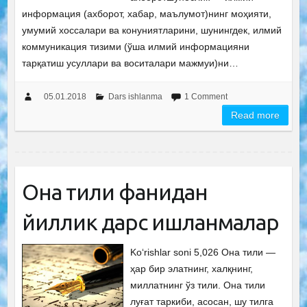
информация (ахборот, хабар, маълумот)нинг моҳияти,
умумий хоссалари ва конуниятларини, шунингдек, илмий
коммуникация тизими (ўша илмий информацияни
тарқатиш усуллари ва воситалари мажмуи)ни…
05.01.2018
Dars ishlanma
1 Comment
Read more
Она тили фанидан
йиллик дарс ишланмалар
Ko‘rishlar soni 5,026 Она тили —
ҳар бир элатнинг, халқнинг,
миллатнинг ўз тили. Она тили
луғат таркиби, асосан, шу тилга