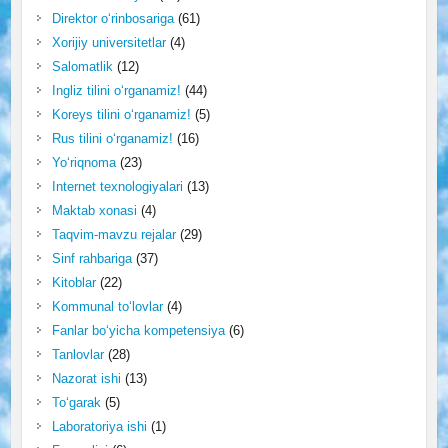
Direktor o‘rinbosariga
(61)
Xorijiy universitetlar
(4)
Salomatlik
(12)
Ingliz tilini o‘rganamiz!
(44)
Koreys tilini o‘rganamiz!
(5)
Rus tilini o‘rganamiz!
(16)
Yo‘riqnoma
(23)
Internet texnologiyalari
(13)
Maktab xonasi
(4)
Taqvim-mavzu rejalar
(29)
Sinf rahbariga
(37)
Kitoblar
(22)
Kommunal to‘lovlar
(4)
Fanlar bo‘yicha kompetensiya
(6)
Tanlovlar
(28)
Nazorat ishi
(13)
To‘garak
(5)
Laboratoriya ishi
(1)