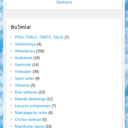
Заказать
Bo‘limlar
PISA, PIRLS, TIMSS, TALIS
(7)
Astronomiya
(4)
Attestatsiya
(156)
Audiokitob
(18)
Xavfsizlik
(14)
Videodars
(38)
Sport turlari
(9)
Viktorina
(3)
Bola tarbiyasi
(23)
Maktab direktoriga
(12)
Lavozim yo'riqnomasi
(7)
Maktabgacha ta’lim
(4)
O‘lchov birliklari
(5)
Mashhurlar hayoti
(19)