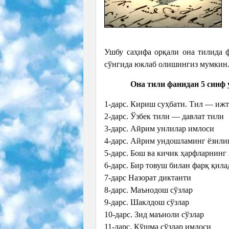
Ушбу саҳифа орқали она тилида 
сўнгида юклаб олишингиз мумкин
Она тили фанидан 5 синф
1-дарс. Кириш суҳбати. Тил — иж
2-дарс. Ўзбек тили — давлат тили
3-дарс. Айрим унлилар имлоси
4-дарс. Айрим ундошламинг ёзил
5-дарс. Бош ва кичик ҳарфларнин
6-дарс. Бир товуш билан фарқ қила
7-дарс Назорат диктанти
8-дарс. Маънодош сўзлар
9-дарс. Шаклдош сўзлар
10-дарс. Зид маъноли сўзлар
11-дарс. Қўшма сўзлар имлоси