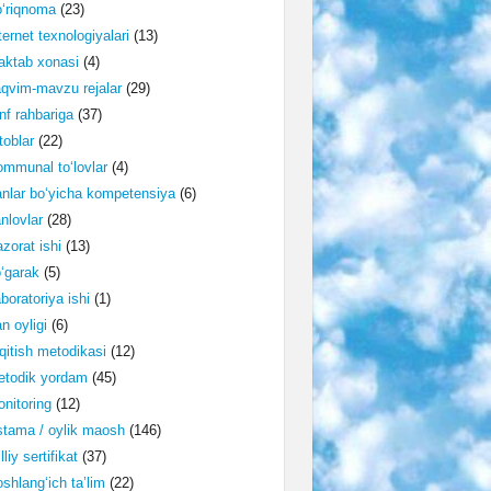
‘riqnoma
(23)
ternet texnologiyalari
(13)
ktab xonasi
(4)
qvim-mavzu rejalar
(29)
nf rahbariga
(37)
toblar
(22)
mmunal to‘lovlar
(4)
nlar bo‘yicha kompetensiya
(6)
nlovlar
(28)
zorat ishi
(13)
‘garak
(5)
boratoriya ishi
(1)
n oyligi
(6)
qitish metodikasi
(12)
etodik yordam
(45)
nitoring
(12)
tama / oylik maosh
(146)
lliy sertifikat
(37)
shlang‘ich ta’lim
(22)