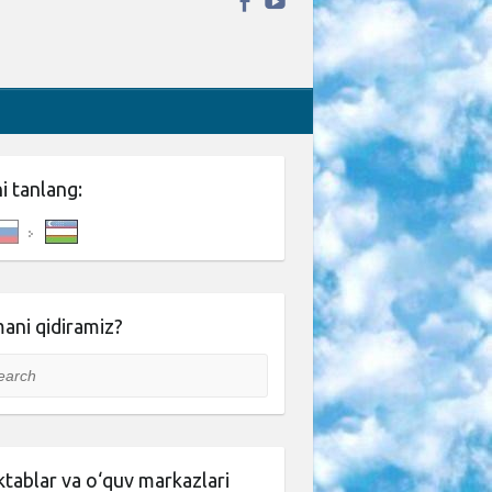
ni tanlang:
ani qidiramiz?
rch
tablar va o‘quv markazlari