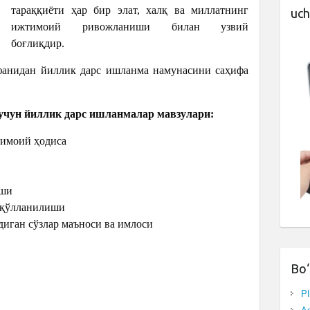
тараққиёти ҳар бир элат, халқ ва миллатнинг
uch
ижтимоий ривожланиши билан узвий
боғлиқдир.
фанидан йиллик дарс ишланма намунасини саҳифа
.
 учун йиллик дарс ишланмалар мавзулари:
тимоий ҳодиса
иши
г қўлланилиши
диган сўзлар маъноси ва имлоси
Bo‘
P