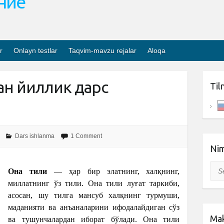
ание
r
Onlayn testlar
Taqvim-mavzu rejalar
Aloqa
ан йиллик дарс
Til
Dars ishlanma
1 Comment
Nim
Sea
Она тили
— ҳар бир элатнинг, халқнинг,
миллатнинг ўз тили. Она тили луғат таркиби,
асосан, шу тилга мансуб халқнинг турмуши,
маданияти ва анъаналарини ифодалайдиган сўз
Mak
ва тушунчалардан иборат бўлади. Она тили