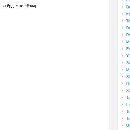
Pr
 ва ёрдамчи сўзлар
Da
Ka
Ta
Da
R
Ma
Er
Yo
So
Ma
Sh
Da
St
Ta
In
Te
Te
Un