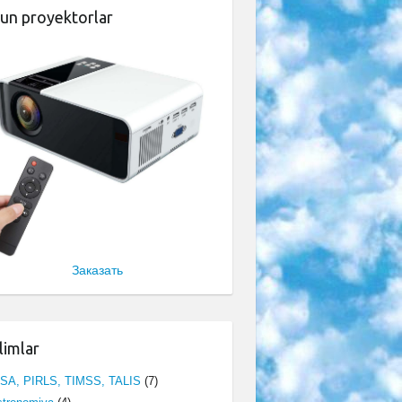
un proyektorlar
Заказать
limlar
ISA, PIRLS, TIMSS, TALIS
(7)