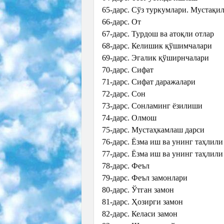
65-дарс. Сўз туркумлари. Мустақил
66-дарс. От
67-дарс. Турдош ва атоқли отлар
68-дарс. Келишик қўшимчалари
69-дарс. Эгалик қўширнчалари
70-дарс. Сифат
71-дарс. Сифат даражалари
72-дарс. Сон
73-дарс. Сонламинг ёзилиши
74-дарс. Олмош
75-дарс. Мустаҳкамлаш дарси
76-дарс. Ёзма иш ва унинг таҳлили
77-дарс. Ёзма иш ва унинг таҳлили
78-дарс. Феъл
79-дарс. Феъл замонлари
80-дарс. Ўтган замон
81-дарс. Ҳозирги замон
82-дарс. Келаси замон