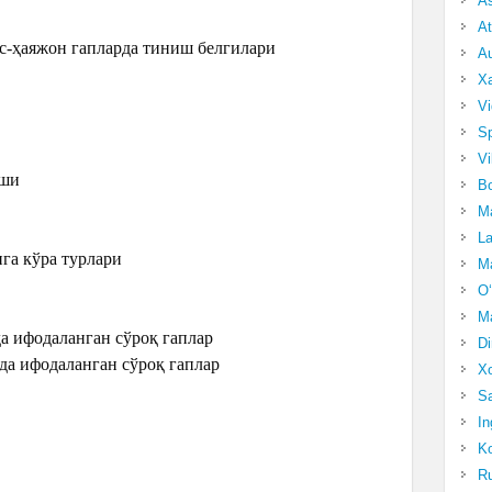
A
At
ҳис-ҳаяжон гапларда тиниш белгилари
Au
Xa
Vi
Sp
Vi
иши
Bo
Ma
La
ига кўра турлари
Ma
O‘
Ma
а ифодаланган сўроқ гаплар
Di
да ифодаланган сўроқ гаплар
Xo
Sa
In
Ko
Ru