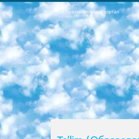
Образовательный портал
РЕСПУБЛИКА УЗБЕКИСТАН МИНИСТРЕРСТВО ДОШКОЛЬНОГО И ШКОЛЬНОГО ОБРАЗОВАНИЯ КОМАНДА в общеобразовательных учреждениях в 2023-2024 учебном году организация и проведение итоговой государственной аттестации обучающихся о Министра дошкольного и школьного образования Республики Узбекистан от 4 марта 2008 года (постановлением Минюста от 20 марта 2008 года № 1778 государственной регистрации) «Итоговое состояние учащихся общего среднего образования на основании положения об утверждении положения об аттестации общего среднего образования выпускной экзамен студентов в образовательных учреждениях в 2023-2024 учебном году В целях организации и прохождения аттестации приказываю: 1. Следующее: перечень предметов, по которым будет проводиться итоговая государственная аттестация и экзамен формы перевода согласно приложению 1; сертификаты международного образца, оценивающие уровень владения иностранными языками перечень согласно приложению 2; 2. Педагогический при специализированных образовательных учреждениях. научно-практический центр квалификации и международной оценки (Д.Давидова) 2024 г. До 25 марта: задания по предметам, по которым будет проводиться итоговая аттестация разработка и утверждение технических условий; итоговая аттестация на основании разработанного предметного задания разработка вопросов по предметам (устно и письменно), экзамен передача; общеобразовательные средние школы и специальные учебные заведения учащиеся выпускных классов школ и интернатов в агентской системе подготовка базы данных экзаменационных материалов и критериев оценки; перевод базы экзаменационных материалов на все языки обучения подать в Республиканский образовательный центр для изготовления; варианты экзаменов на основе разработанных контрольных материалов пусть будут поставлены задачи формирования. 3. Республиканский образовательный центр (Ш.Худайкулов) до 5 апреля 2024 года. до: база данных предоставленных экзаменационных материалов на все языки обучения перевод и экспертиза; для слепых, слабовидящих, глухих, слабослышащих и умственно отсталых детей учащиеся выпускных классов специализированных школ и школ-интернатов база данных экзаменационных материалов на всех преподаваемых языках подготовка критериев оценки; специализированные школы для умственно отсталых детей и технологии для учащихся выпускных классов школ-интернатов разработка соответствующих рекомендаций и критериев проведения ЕГЭ по естествознанию давать задания. 4. Педагогический при специализированных образовательных учреждениях. Научно-практический центр навыков и международной оценки (Д.Давидова), Республи