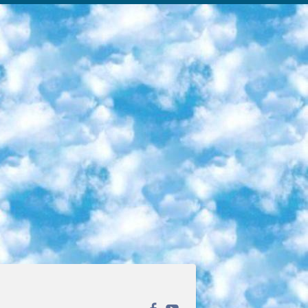
ека открытого доступа. Каталог площадки регулярно обрастает текстами статей из различных научных изданий. Сгруппированные по журналам и рубрикам публикации можно читать онлайн или скачивать целиком в PDF-формате. Проект нацелен на популяризацию науки за счёт открытого доступа к качественной информации. 6. «ПостНаука» На этом ресурсе публикуют подборки видеолекций, составленные экспертами из разных отраслей и объединённые общими темами. Среди них, к примеру, есть серии «Биоинформатика и геномика», «Культура средневековой Скандинавии» и Cinema Studies о теории кино. Каждая подборка лекций — логически связанная история, рассказанная экспертом от первого лица. Кроме того, на сайте появляются научно-образовательные статьи и тесты на разные темы. 7. «Newочём» Команда проекта «Newочём» отбирает самые интересные тексты из англоязычных СМИ и переводит те из них, за которые голосуют участники сообщества «ВКонтакте». По большей части это научно-популярные статьи. Редакторы придумывают лишь заголовки, в остальном содержание переводов соответствует оригиналам. Полные тексты можно читать прямо в социальной сети. 8. InternetUrok Онлайн-база материалов по основным дисциплинам школьной программы. Информация на сайте структурирована по классам, предметам и темам (урокам). Каждый урок состоит из видеолекций и конспектов. Есть также интерактивные тренажёры и тесты для закрепления пройденного материала. Даже если вы давно окончили школу, возможность повторить программу старших классов всегда может пригодиться. 9. Edutainme Ещё один ресурс об образовании. В отличие от Newtonew, как мне кажется, Edutainme больше ориентируется на представителей индустрии: педагогов, предпринимателей, разработчиков образовательных проектов. Но и любой, кто просто стремится к саморазвитию, найдёт на сайте много полезного и интересного для себя. Например, информацию о новых курсах и образовательных сервисах. 10. Newtonew Онлайн-медиа об образовании и обучении в широком смысле. Авторы Newtonew пишут об инструментах, заведениях, тактиках и стратегиях, которые помогают учить других и получать новые знания самостоятельно. На этой площадке вы найдёте новости, обзоры, аналитические мат