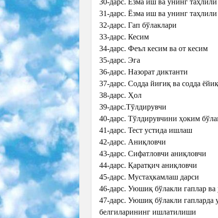
30-дарс. Ёзма иш ва унинг таҳлили
31-дарс. Ёзма иш ва унинг таҳлили
32-дарс. Гап бўлаклари
33-дарс. Кесим
34-дарс. Феъл кесим ва от кесим
35-дарс. Эга
36-дарс. Назорат диктанти
37-дарс. Содда йиғиқ ва содда ёйи
38-дарс. Ҳол
39-дарс.Тўлдирувчи
40-дарс. Тўлдирувчини ҳоким бўла
41-дарс. Тест устида ишлаш
42-дарс. Аниқловчи
43-дарс. Сифатловчи аниқловчи
44-дарс. Қаратқич аниқловчи
45-дарс. Мустаҳкамлаш дарси
46-дарс. Уюшиқ бўлакли гаплар в
47-дарс. Уюшиқ бўлакли гапларда 
белгиларининг ишлатилиши