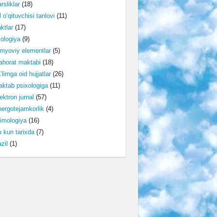
rsliklar
(18)
l o‘qituvchisi tanlovi
(11)
ktlar
(17)
lologiya
(9)
myoviy elementlar
(5)
horat maktabi
(18)
’limga oid hujjatlar
(26)
ktab psixologiga
(11)
ektron jurnal
(57)
ergotejamkorlik
(4)
imologiya
(16)
 kun tarixda
(7)
zil
(1)