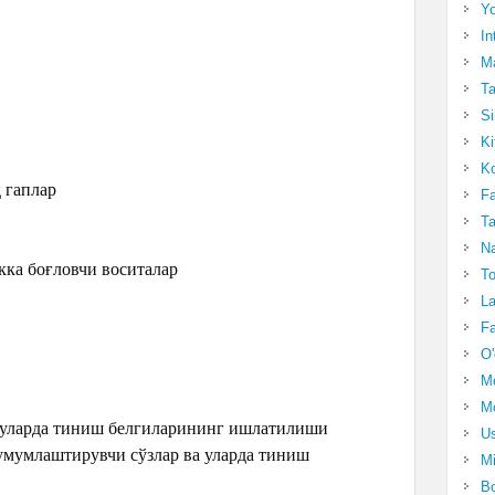
Yo
In
Ma
Ta
Si
Ki
Ko
қ гаплар
Fa
Ta
Na
кка боғловчи воситалар
To
La
Fa
O'
M
Mo
а уларда тиниш белгиларининг ишлатилиши
Us
умумлаштирувчи сўзлар ва уларда тиниш
Mi
Bo