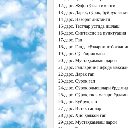
12-дарс. Жуфт сўзлар имлоси
13-дарс. Дарак, сўроқ, буйруқ ва 
14-дарс. Назорат диктанти
15-дарс. Тестлар устида ишлаш
16-дарс. Синтаксис ва пунктуация
17-дарс. Гап
18-дарс. Гапда сўзларнинг боғлан
19-дарс. Сўз бирикмаси
20-дарс. Мустаҳкамлаш дарси
21-дарс. Гапларнинг ифода мақсад
22-дарс. Дарак гап
23-дарс. Сўроқ гап
24-дарс. Сўроқ олмошлари ёрдамид
25-дарс. Сўроқ юкламалари ёрдами
26-дарс. Буйруқ гап
27-дарс. Истак гаплар
28-дарс. Ҳис-ҳаяжон гап
29-дарс. Мустаҳкамлаш дарси