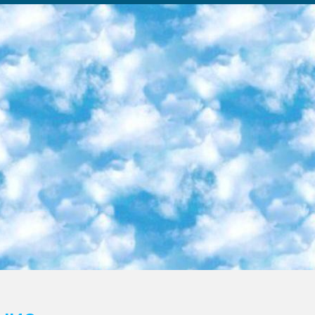
ка образовательный центр (Худайкулов Ш.) итоговый государственный аттестационный экзамен ориентирован на творческое и логическое мышление при подготовке базы материалов учитывать введение заданий. 5. Следует отметить, что: сертификат государственного образца о знании общеобразовательного предмета и как минимум национальный уровень B1 по предметам на иностранных языках, указанным в Приложении 2. или международно признанный сертификат эквивалентного уровня студенты, изучающие определенный предмет, освобождаются от экзамена; по соответствующим предметам запланирована итоговая государственная аттестация за день до дня, путем жеребьевки Рабочей группой (в письменной форме по предметам, проводимым в форме) из числа сформированных вариантов выбрано 2 варианта; 2 выбранных варианта экзамена анонсированы на официальном сайте министерства и все выпускники по всей стране на основе этих вариантов проводит итоговую государственную аттестацию. 6. Государственное образование учащихся средних общеобразовательных учреждений. знания в соответствии с квалификационными требованиями, которые необходимо приобрести на основании стандартов итоговый (выпускной) контроль для 9 и 11 классов в целях тестирования Экзамены (далее – экзамены) состоят из предметов, перечисленных в приложении 1. будет сделано. 7. Экзамены пройдут с 26 мая по 15 июня 2024 г. (кроме науки физического воспитания). 8. Физическая для учащихся 9 классов общесредних образовательных учреждений. Экзамены по предмету «Образование, квалификация медицина» 1-6 мая 2024 года. сотрудники перевести под присмотр (с отклонениями в физическом или умственном развитии) специализированная школа для детей, школы-интернаты и со сколиозом школы-интернаты санаторного типа для больных детей исключены). 9. Он был слепым, слабовидящим и имел нарушения опорно-двигательного аппарата. экзамены в специализированных школах и интернатах для детей должны проводиться исходя из требований, предъявляемых к общеобразовательным учреждениям (физкультура кроме науки). 10. Специализированная школа для глухих и слабослышащих детей. и экзамены в интернатах и быть реализован в виде письменного теста по математике. 11. Специальность для умственно отсталых детей. Для 9 класса Родной язык и литературное письмо Государственный язык (язык обучения – узбекский). для неклассов) написано Математическое письмо Письменная/устная история Узбекистана Физическое воспитание практично Итоговый контроль Для 11 класса Написание родного языка и литературы (эссе) Математическое письмо Узбекский язык (обучение на узбекском языке) не посещающее общее среднее образование для учреждений)/Образовательное учреждение выбор письменный и устный Иностранный язык письменный/устный Письменная/устная история Узбекистана *По выбору студента:  Химия  Физика  Основы государственного права  География 10 бесплатных образовательных ресурсов - Мы составили подборку онлайн-проектов с интерактивными упражнениями, видеолекциями и статьями. Они помогут вам обрести новые и освежить старые знания бесплатно. 1. «ИНТУИТ» Старейшая образовательная площадка Рунета. Здесь вы найдёте сотни текстовых и видеокурсов на десятки различных тем — от программирования до психологии. Многие курсы подготовлены российскими университетами и крупными международными компаниями вроде Intel и Microsoft. Самостоятельное обучение бесплатное, но желающие могут оплатить услуги персональных наставников. 2. «Смартия» знакомит с актуальными профессиями и подсказывает, как им обучаться. Выбрав заинтересовавшую вас специальность — SMM-специалист, фотограф, веб-дизайнер или другую, — увидите список необходимых для неё умений. Чтобы вы могли освоить их самостоятельно, для каждого умения площадка отображает подборку ссылок на учебные материалы. Хотя «Смартия» ориентируется на русскоязычную аудиторию, часть контента всё же доступна только на английском. 3. «Лекторий Физтеха» Проект Московского физико-технического института (Физтеха). С его помощью вы можете смотреть онлайн серии лекций, записанные на видео в этом вузе. В числе доступных предметов — физика, биология, химия, информационные технологии и другие. К некоторым лекциям администрация ресурса прилагает готовые конспекты, которые можно скачивать в PDF-формате. 4. ITMOcourses Онлайн-площадка Санкт-Петербургского национального исследовательского университета информационных технологий, механики и оптики (ИТМО). Ресурс предоставляет свободный доступ к курсам, разработанным в этом вузе. Каталог материалов разбит на четыре категории: «Оптические системы и технологии», «Приборостроение и робототехника», «Информационные технологии» и «Биотехнологии». Курсы состоят из видеолекций, интерактивных демонстраций и заданий. 5. «КиберЛенинка» Электронная научная библиот