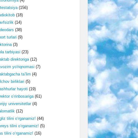
stronomiya
(4)
testatsiya
(156)
diokitob
(18)
vfsizlik
(14)
deodars
(38)
ort turlari
(9)
ktorina
(3)
la tarbiyasi
(23)
ktab direktoriga
(12)
vozim yo'riqnomasi
(7)
ktabgacha ta’lim
(4)
lchov birliklari
(5)
shhurlar hayoti
(19)
rektor o‘rinbosariga
(61)
rijiy universitetlar
(4)
lomatlik
(12)
gliz tilini o‘rganamiz!
(44)
reys tilini o‘rganamiz!
(5)
s tilini o‘rganamiz!
(16)