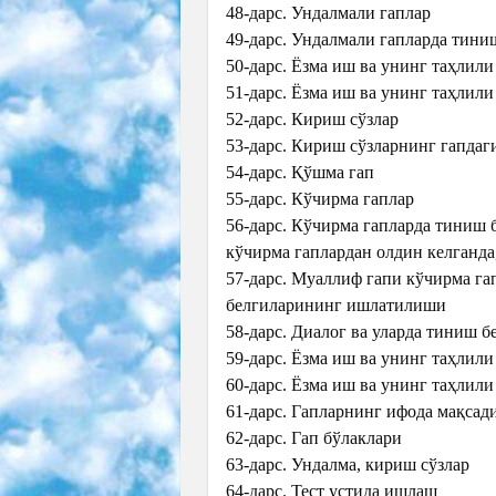
48-дарс. Ундалмали гаплар
49-дарс. Ундалмали гапларда тини
50-дарс. Ёзма иш ва унинг таҳлили
51-дарс. Ёзма иш ва унинг таҳлили
52-дарс. Кириш сўзлар
53-дарс. Кириш сўзларнинг гапдаг
54-дарс. Қўшма гап
55-дарс. Кўчирма гаплар
56-дарс. Кўчирма гапларда тиниш
кўчирма гаплардан олдин келганд
57-дарс. Муаллиф гапи кўчирма га
белгиларининг ишлатилиши
58-дарс. Диалог ва уларда тиниш 
59-дарс. Ёзма иш ва унинг таҳлили
60-дарс. Ёзма иш ва унинг таҳлили
61-дарс. Гапларнинг ифода мақсад
62-дарс. Гап бўлаклари
63-дарс. Ундалма, кириш сўзлар
64-дарс. Тест устида ишлаш