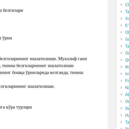
Ch
ш белгилари
Ta
Xo
E’
Ol
и ўрни
S
Ta
Oc
 белгиларининг ишлатилиши. Муаллиф гапи
Qo
а, тиниш белгиларининг ишлатилиши
Ma
пнинг бошқа ўринларида келганда, тиниш
Im
Fo
белгиларининг ишлатилиши.
N
Ab
Om
ига кўра турлари
Ib
Hu
T