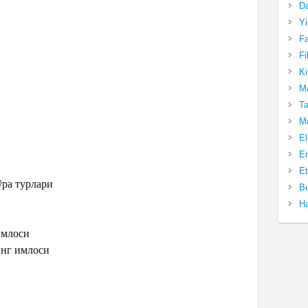
Da
Yi
Fa
Fi
Ki
Ma
Ta
Ma
El
En
Et
ўра турлари
Bu
Ha
имлоси
инг имлоси