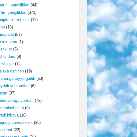
et tili yangiliklari
(44)
’lim yangiliklari
(373)
rijda ta’lim tizimi
(12)
lon
(16)
impiada
(87)
o‘rovnoma
(1)
shkilot
(3)
hiq dars
(9)
‘shiqlar
(1)
laka oshirish
(19)
tihonga tayyorgarlik
(63)
ydali veb saytlar
(6)
izom
(37)
ituriyentga yordam
(72)
malashtirish
(9)
ratli hikoya
(10)
quqiy savodxonlik
(28)
aqdimot
(22)