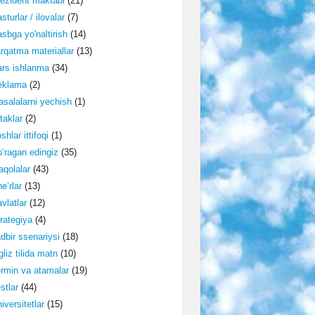
ezident maktabi
(21)
sturlar / ilovalar
(7)
sbga yo'naltirish
(14)
rqatma materiallar
(13)
rs ishlanma
(34)
eklama
(2)
salalarni yechish
(1)
taklar
(2)
shlar ittifoqi
(1)
‘ragan edingiz
(35)
qolalar
(43)
e’rlar
(13)
vlatlar
(12)
rategiya
(4)
dbir ssenariysi
(18)
gliz tilida matn
(10)
rmin va atamalar
(19)
stlar
(44)
iversitetlar
(15)