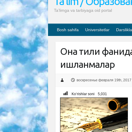
Ta’lim / Образов
Ta’limga va tarbiyaga oid portal
Bosh sahifa
Universitetlar
Darslikla
Она тили фанид
ишланмалар
воскресенье февраля 19th, 2017
Ko‘rishlar soni
5,031