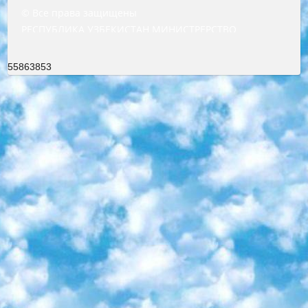
© Все права защищены
РЕСПУБЛИКА УЗБЕКИСТАН МИНИСТРЕРСТВО ДОШКОЛЬНОГО И ШКОЛЬНОГО ОБРАЗОВАНИЯ КОМАНДА в общеобразовательных учреждениях в 2023-2024 учебном году организация и проведение итоговой государственной аттестации обучающихся о Министра дошкольного и школьного образования Республики Узбекистан от 4 марта 2008 года (постановлением Минюста от 20 марта 2008 года № 1778 государственной регистрации) «Итоговое состояние учащихся общего среднего образования на основании положения об утверждении положения об аттестации общего среднего образования выпускной экзамен студентов в образовательных учреждениях в 2023-2024 учебном году В целях организации и прохождения аттестации приказываю: 1. Следующее: перечень предметов, по которым будет проводиться итоговая государственная аттестация и экзамен формы перевода согласно приложению 1; сертификаты международного образца, оценивающие уровень владения иностранными языками перечень согласно приложению 2; 2. Педагогический при специализированных образовательных учреждениях. научно-практический центр квалификации и международной оценки (Д.Давидова) 2024 г. До 25 марта: задания по предметам, по которым будет проводиться итоговая аттестация разработка и утверждение технических условий; итоговая аттестация на основании разработанного предметного задания разработка вопросов по предметам (устно и письменно), экзамен передача; общеобразовательные средние школы и специальные учебные заведения учащиеся выпускных классов школ и интернатов в агентской системе подготовка базы данных экзаменационных материалов и критериев оценки; перевод базы экзаменационных материалов на все языки обучения подать в Республиканский образовательный центр для изготовления; варианты экзаменов на основе разработанных контрольных материалов пусть будут поставлены задачи формирования. 3. Республиканский образовательный центр (Ш.Худайкулов) до 5 апреля 2024 года. до: база данных предоставленных экзаменационных материалов на все языки обучения перевод и экспертиза; для слепых, слабовидящих, глухих, слабослышащих и умственно отсталых детей учащиеся выпускных классов специализированных школ и школ-интернатов база данных экзаменационных материалов на всех преподаваемых языках подготовка критериев оценки; специализированные школы для умственно отсталых детей и технологии для учащихся выпускных классов школ-интернатов разработка соответствующих рекомендаций и критериев проведения ЕГЭ по естествознанию давать задания. 4. Педагогический при специализированных образовательных учреждениях. Научно-практический центр навыков и международной оценки (Д.Давидова), Республика образовательный центр (Худайкулов Ш.) итоговый государственный аттестационный экзамен ориентирован на творческое и логическое мышление при подготовке базы материалов учитывать введение заданий. 5. Следует отметить, что: сертификат государственного образца о знании общеобразовательного предмета и как минимум национальный уровень B1 по предметам на иностранных языках, указанным в Приложении 2. или международно признанный сертификат эквивалентного уровня студенты, изучающие определенный предмет, освобождаются от экзамена; по соответствующим предметам запланирована итоговая государственная аттестация за день до дня, путем жеребьевки Рабочей группой (в письменной форме по предметам, проводимым в форме) из числа сформированных вариантов выбрано 2 варианта; 2 выбранных варианта экзамена анонсированы на официальном сайте министерства и все выпускники по всей стране на основе этих вариантов проводит итоговую государственную аттестацию. 6. Государственное образование учащихся средних общеобразовательных учреждений. знания в соответствии с квалификационными требованиями, которые необходимо приобрести на основании стандартов итоговый (выпускной) контроль для 9 и 11 классов в целях тестирования Экзамены (далее – экзамены) состоят из предметов, перечисленных в приложении 1. будет сделано. 7. Экзамены пройдут с 26 мая по 15 июня 2024 г. (кроме науки физического воспитания). 8. Физическая для учащихся 9 классов общесредних образовательных учреждений. Экзамены по предмету «Образование, квалификация медицина» 1-6 мая 2024 года. сотрудники перевести под присмотр (с отклонениями в физическом или умственном развитии) специализированная школа для детей, школы-интернаты и со сколиозом школы-интернаты санаторного типа для больных детей исключены). 9. Он был слепым, слабовидящим и имел нарушения опорно-двигательного аппарата. экзамены в специализированных школах и интернатах для детей должны проводиться исходя из требований, предъявляемых к общеобразовательным учреждениям (физкультура кроме науки). 10. Специализированная школа для глухих и слабослышащих детей. и экзамены в интернатах и быть реализован в виде письменного теста по математике. 11. Специальность для умственно отсталых детей. Для 9 класса Родной язык и литературное письмо Государственный язык (язык обучения – узбекский). для неклассов) написано Математическое письмо Письменная/устная история Узбекистана Физическое воспитание практично Итоговый контроль Для 11 класса Написание родного языка и литературы (эссе) Математическое письмо Узбекский язык (обучение на узбекском языке) не посещающее общее среднее образование для учреждений)/Образовательное учреждение выбор письменный и устный Иностранный язык письменный/устный Письменная/устная история Узбекистана *По выбору студента:  Химия  Физика  Основы государственного права  География 10 бесплатных образовательных ресурсов - Мы составили подборку онлайн-проектов с интерактивными упражнениями, видеолекциями и статьями. Они помогут вам обрести новые и освежить старые знания бесплатно. 1. «ИНТУИТ» Старейшая образовательная площадка Рунета. Здесь вы найдёте сотни текстовых и видеокурсов на десятки различных тем — от программирования до психологии. Многие курсы подготовлены российскими университетами и крупными международными компаниями вроде Intel и Microsoft. Самостоятельное обучение бесплатное, но желающие могут оплатить услуги персональных наставников. 2. «Смартия» знакомит с актуальными профессиями и подсказывает, как им обучаться. Выбрав заинтересовавшую вас специальность — SMM-специалист, фотограф, веб-дизайнер или другую, — увидите список необходимых для неё умений. Чтобы вы могли освоить их самостоятельно, для каждого умения площадка отображает подборку ссылок на учебные материалы. Хотя «Смартия» ориентируется на русскоязычную аудиторию, часть контента всё же доступна только на английском. 3. «Лекторий Физтеха» Проект Московского физико-технического института (Физтеха). С его помощью вы можете смотреть онлайн серии лекций, записанные на видео в этом вузе. В числе доступных предметов — физика, биология, химия, информационные технологии и другие. К некоторым лекциям администрация ресурса прилагает готовые конспекты, которые можно скачивать в PDF-формате. 4. ITMOcourses Онлайн-площадка Санкт-Петербургского национального исследовательского университета информационных технологий, механики и оптики (ИТМО). Ресурс предоставляет свободный доступ к курсам, разработанным в этом вузе. Каталог материалов разбит на четыре категории: «Оптические системы и технологии», «Приборостроение и робототехника», «Информационные технологии» и «Биотехнологии». Курсы состоят из видеолекций, интерактивных демонстраций и заданий. 5. «КиберЛенинка» Электронная научная библиотека открытого доступа. Каталог площадки регулярно обрастает текстами статей из различных научных изданий. Сгруппированные по журналам и рубрикам публикации можно читать онлайн или скачивать целиком в PDF-формате. Проект нацелен на популяризацию науки за счёт открытого доступа к качественной информации. 6. «ПостНаука» На этом ресурсе публикуют подборки видеолекций, составленные экспертами из разных отраслей и объединённые общими темами. Среди них, к примеру, есть серии «Биоинформатика и геномика», «Культура средневековой Скандинавии» и Cinema Studies о теории кино. Каждая подборка лекций — логически связанная история, рассказанная экспертом от первого лица. Кроме того, на сайте появляются научно-образовательные статьи и тесты на разные темы. 7. «Newочём» Команда проекта «Newочём» отбирает самые интересные тексты из англоязычных СМИ и переводит те из них, за которые голосуют участники сообщества «ВКонтакте». По большей части это научно-популярные статьи. Редакторы придумывают лишь заголовки, в остальном содержание переводов соответствует оригиналам. Полные тексты можно читать прямо в социальной сети. 8. InternetUrok Онлайн-база материалов по основным дисциплинам школьной программы. Информация на сайте структурирована по классам, предметам и темам (урокам). Каждый урок состоит из видеолекций и конспектов. Есть также интерактивные тренажёры и тесты для закрепления пройденного материала. Даже если вы давно окончили школу, возможность повторить программу старших классов всегда может пригодиться. 9. Edutainme Ещё один ресурс об образовании. В отличие от Newtonew, как мне кажется, Edutainme больше ориентируется на представителей индустрии: педагогов, предпринимателей, разработчиков образовательных проектов. Но и любой, кто просто стремится к саморазвитию, найдёт на сайте много полезного и интересного для себя. Например, информацию о новых курсах и образовательных сервисах. 10. Newtonew Онлайн-медиа об образовании и обучении в широком смысле. Авторы Newtonew пишут об инструментах, заведениях, тактиках и стратегиях, которые помогают учить других и получать новые знания самостоятельно. На этой площадке вы найдёте новости, обзоры, аналитические мате
55863853