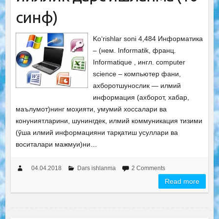
синф)
Ko‘rishlar soni 4,484 Информатика
– (нем. Informatik, франц.
Informatique , ингл. computer
science – компьютер фани,
ахборотшунослик — илмий
информация (ахборот, хабар,
маълумот)нинг моҳияти, умумий хоссалари ва
конуниятларини, шунингдек, илмий коммуникация тизими
(ўша илмий информацияни тарқатиш усуллари ва
воситалари мажмуи)ни…
04.04.2018
Dars ishlanma
2 Comments
Read more