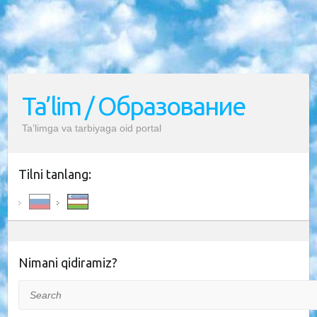
Ta’lim / Образование
Ta’limga va tarbiyaga oid portal
Tilni tanlang:
Nimani qidiramiz?
Search