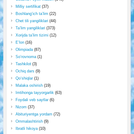
Milliy sertifikat
(37)
Boshlang‘ich ta’lim
(22)
Chet tili yangiliklari
(44)
Ta’lim yangiliklari
(373)
Xorijda ta’lim tizimi
(12)
E’lon
(16)
Olimpiada
(87)
So‘rovnoma
(1)
Tashkilot
(3)
Ochiq dars
(9)
Qo‘shiqlar
(1)
Malaka oshirish
(19)
Imtihonga tayyorgarlik
(63)
Foydali veb saytlar
(6)
Nizom
(37)
Abituriyentga yordam
(72)
Ommalashtirish
(9)
Ibratli hikoya
(10)