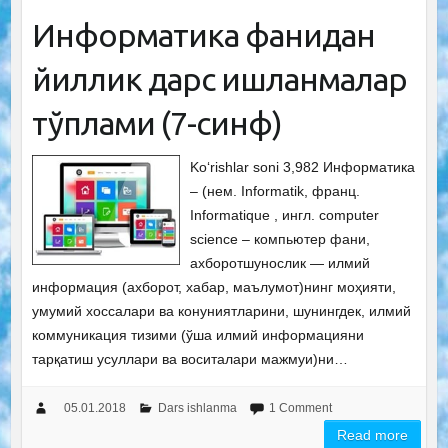
Информатика фанидан
йиллик дарс ишланмалар
тўплами (7-синф)
Ko‘rishlar soni 3,982 Информатика
– (нем. Informatik, франц.
Informatique , ингл. computer
science – компьютер фани,
ахборотшунослик — илмий
информация (ахборот, хабар, маълумот)нинг моҳияти,
умумий хоссалари ва конуниятларини, шунингдек, илмий
коммуникация тизими (ўша илмий информацияни
тарқатиш усуллари ва воситалари мажмуи)ни…
05.01.2018
Dars ishlanma
1 Comment
Read more