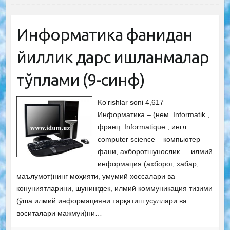
Информатика фанидан
йиллик дарс ишланмалар
тўплами (9-синф)
Ko‘rishlar soni 4,617
Информатика – (нем. Informatik ,
франц. Informatique , ингл.
computer science – компьютер
фани, ахборотшунослик — илмий
информация (ахборот, хабар,
маълумот)нинг моҳияти, умумий хоссалари ва
конуниятларини, шунингдек, илмий коммуникация тизими
(ўша илмий информацияни тарқатиш усуллари ва
воситалари мажмуи)ни…