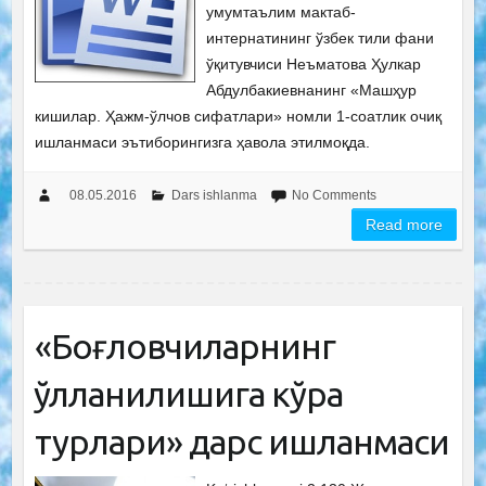
умумтаълим мактаб-
интернатининг ўзбек тили фани
ўқитувчиси Неъматова Ҳулкар
Абдулбакиевнанинг «Машҳур
кишилар. Ҳажм-ўлчов сифатлари» номли 1-соатлик очиқ
ишланмаси эътиборингизга ҳавола этилмоқда.
08.05.2016
Dars ishlanma
No Comments
Read more
«Боғловчиларнинг
қўлланилишига кўра
турлари» дарс ишланмаси