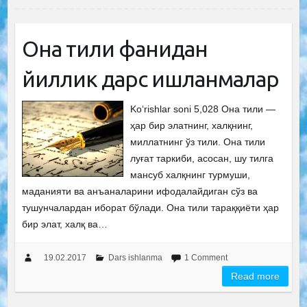
Она тили фанидан
йиллик дарс ишланмалар
Ko‘rishlar soni 5,028 Она тили —
ҳар бир элатнинг, халқнинг,
миллатнинг ўз тили. Она тили
луғат таркиби, асосан, шу тилга
мансуб халқнинг турмуши,
маданияти ва анъаналарини ифодалайдиган сўз ва
тушунчалардан иборат бўлади. Она тили тараққиёти ҳар
бир элат, халқ ва…
19.02.2017
Dars ishlanma
1 Comment
Read more