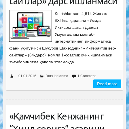
сайтлар» дарс ишланмаси
Ko‘rishlar soni 4,614 Жиззах
ВХТБга қарашли «Умид»
Ихтисослашган Давлат
Умумтаълим мактаб-
интернатининг информатика
фани ўқитувчиси Шукуров Шаҳзоднинг «Интерактив веб-
сайтлар» (64-дарс) номли 1-соатлик очиқ ишланмаси
эътиборингизга ҳавола этилмоқда.
01.01.2016
Dars ishlanma
1 Comment
Read more
«Қамчибек Кенжанинг
“Ҳинд сориға” асарини