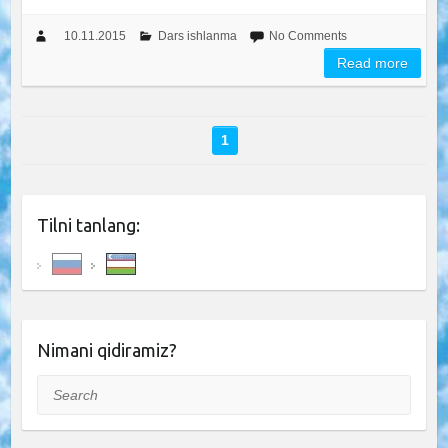
10.11.2015
Dars ishlanma
No Comments
Read more
1
Tilni tanlang:
Nimani qidiramiz?
Search