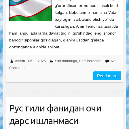
g‘urur-iftixor, or-nomus timsoli bo‘lib
kelgan. Bobolarimiz hamisha Vatan
bayrog‘ini sarbaland etish yo‘lida
kurashgan. Amir Temur saltanatida
ham jangu jadallarda davlat tug‘ini qo‘shindagi eng ishonchli
bahodir sipohilar qo‘riqlagan, g‘anim ustidan g‘alaba
qozonganda alohida shijoat…
admin
06.11.2025
Sinf rahbariga
,
Dars ishlanma
No
Comments
Read more
Рус тили фанидан очиқ
дарс ишланмаси