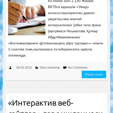
Ko‘rishlar soni 2,130 Жиззах
ВХТБга қарашли «Умид»
ихтисослаштирилган давлат
умумтаълим мактаб-
интернатининг ўзбек тили фани
ўқитувчиси Неъматова Ҳулкар
Абдулбакиевнанинг
«Боғловчиларнинг қўлланилишига кўра турлари»» номли
1-соатлик очиқ ишланмаси эътиборингизга ҳавола
этилмоқда.
28.04.2016
Dars ishlanma
No Comments
Read more
«Интерактив веб-