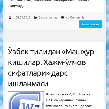
этилмоқда.
09.05.2016
Dars ishlanma
No Comments
Read more
Ўзбек тилидан «Машҳур
кишилар. Ҳажм-ўлчов
сифатлари» дарс
ишланмаси
Ko‘rishlar soni 2,649 Жиззах
ВХТБга қарашли «Умид»
ихтисослаштирилган давлат