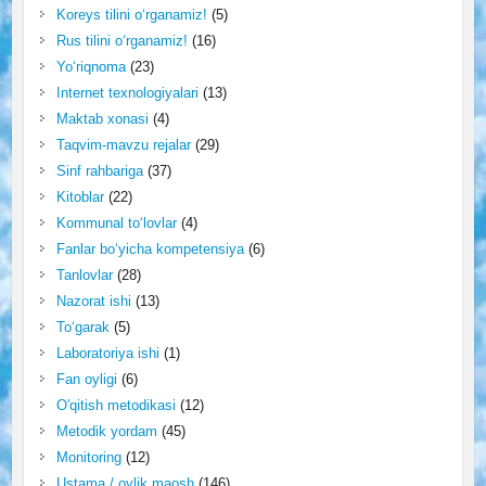
Koreys tilini o‘rganamiz!
(5)
Rus tilini o‘rganamiz!
(16)
Yo‘riqnoma
(23)
Internet texnologiyalari
(13)
Maktab xonasi
(4)
Taqvim-mavzu rejalar
(29)
Sinf rahbariga
(37)
Kitoblar
(22)
Kommunal to‘lovlar
(4)
Fanlar bo‘yicha kompetensiya
(6)
Tanlovlar
(28)
Nazorat ishi
(13)
To‘garak
(5)
Laboratoriya ishi
(1)
Fan oyligi
(6)
O'qitish metodikasi
(12)
Metodik yordam
(45)
Monitoring
(12)
Ustama / oylik maosh
(146)