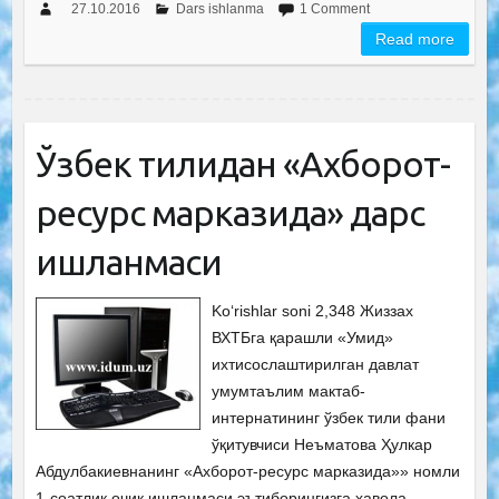
27.10.2016
Dars ishlanma
1 Comment
Read more
Ўзбек тилидан «Ахборот-
ресурс марказида» дарс
ишланмаси
Ko‘rishlar soni 2,348 Жиззах
ВХТБга қарашли «Умид»
ихтисослаштирилган давлат
умумтаълим мактаб-
интернатининг ўзбек тили фани
ўқитувчиси Неъматова Ҳулкар
Абдулбакиевнанинг «Ахборот-ресурс марказида»» номли
1-соатлик очиқ ишланмаси эътиборингизга ҳавола