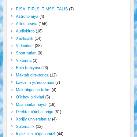
PISA, PIRLS, TIMSS, TALIS
(7)
Astronomiya
(4)
Attestatsiya
(156)
Audiokitob
(18)
Xavfsizlik
(14)
Videodars
(38)
Sport turlari
(9)
Viktorina
(3)
Bola tarbiyasi
(23)
Maktab direktoriga
(12)
Lavozim yo'riqnomasi
(7)
Maktabgacha ta’lim
(4)
O‘lchov birliklari
(5)
Mashhurlar hayoti
(19)
Direktor o‘rinbosariga
(61)
Xorijiy universitetlar
(4)
Salomatlik
(12)
Ingliz tilini o‘rganamiz!
(44)