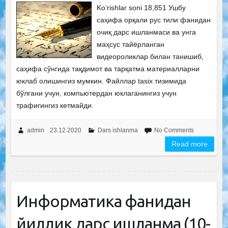
Ko‘rishlar soni 18,851 Ушбу
саҳифа орқали рус тили фанидан
очиқ дарс ишланмаси ва унга
маҳсус тайёрланган
видеороликлар билан танишиб,
саҳифа сўнгида тақдимот ва тарқатма материалларни
юклаб олишингиз мумкин. Файллар tasix тизимида
бўлгани учун, компьютердан юклаганингиз учун
трафигингиз кетмайди.
admin
23.12.2020
Dars ishlanma
No Comments
Read more
Информатика фанидан
йиллик дарс ишланма (10-