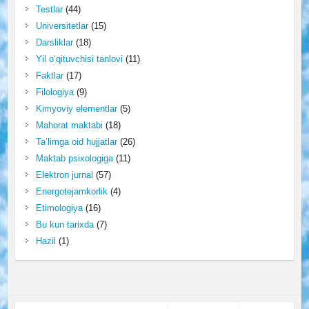
Testlar
(44)
Universitetlar
(15)
Darsliklar
(18)
Yil o‘qituvchisi tanlovi
(11)
Faktlar
(17)
Filologiya
(9)
Kimyoviy elementlar
(5)
Mahorat maktabi
(18)
Ta’limga oid hujjatlar
(26)
Maktab psixologiga
(11)
Elektron jurnal
(57)
Energotejamkorlik
(4)
Etimologiya
(16)
Bu kun tarixda
(7)
Hazil
(1)