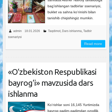
sahifada Alisher Navoiy tavalludiga
bag‘ishlangan tadbirlar ssenariysi,
buklet va sahna ko‘rinishi bilan
tanishib chiqishingiz mumkin.
admin
18.01.2026
Taqdimot
,
Dars ishlanma
,
Tadbir
ssenariysi
Read more
«O‘zbekiston Respublikasi
bayrog‘i» mavzusida dars
ishlanma
Ko‘rishlar soni 16,145 Yurtimizda
bayroq qadim-qadimdan ozodlik,