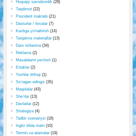
Huquqiy savodxonlik
(28)
Taqdimot
(22)
Prezident maktabi
(21)
Dasturlar / ilovalar
(7)
Kasbga yo'naltirish
(14)
Tarqatma materiallar
(13)
Dars ishlanma
(34)
Reklama
(2)
Masalalarni yechish
(1)
Ertaklar
(2)
Yoshlar ittifoqi
(1)
So‘ragan edingiz
(35)
Maqolalar
(43)
She’rlar
(13)
Davlatlar
(12)
Strategiya
(4)
Tadbir ssenariysi
(18)
Ingliz tilida matn
(10)
Termin va atamalar
(19)