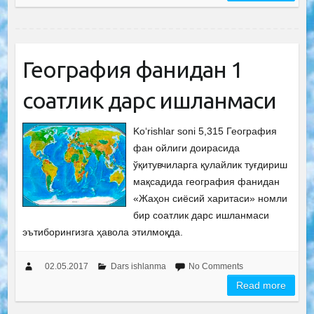
География фанидан 1
соатлик дарс ишланмаси
Ko‘rishlar soni 5,315 География
фан ойлиги доирасида
ўқитувчиларга қулайлик туғдириш
мақсадида география фанидан
«Жаҳон сиёсий харитаси» номли
бир соатлик дарс ишланмаси
эътиборингизга ҳавола этилмоқда.
02.05.2017
Dars ishlanma
No Comments
Read more