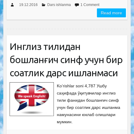
19.12.2016
Dars ishlanma
1 Comment
Read more
Инглиз тилидан
бошланғич синф учун бир
соатлик дарс ишланмаси
Ko‘rishlar soni 4,787 Ушбу
саҳифада ўқитувчилар инглиз
тили фанидан бошланғич синф
учун бир соатлик дарс ишланма
намунасини юклаб олишлари
мумкин.