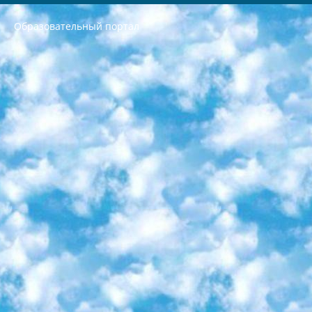
Образовательный портал
РЕСПУБЛИКА УЗБЕКИСТАН МИНИСТРЕРСТВО ДОШКОЛЬНОГО И ШКОЛЬНОГО ОБРАЗОВАНИЯ КОМАНДА в общеобразовательных учреждениях в 2023-2024 учебном году организация и проведение итоговой государственной аттестации обучающихся о Министра дошкольного и школьного образования Республики Узбекистан от 4 марта 2008 года (постановлением Минюста от 20 марта 2008 года № 1778 государственной регистрации) «Итоговое состояние учащихся общего среднего образования на основании положения об утверждении положения об аттестации общего среднего образования выпускной экзамен студентов в образовательных учреждениях в 2023-2024 учебном году В целях организации и прохождения аттестации приказываю: 1. Следующее: перечень предметов, по которым будет проводиться итоговая государственная аттестация и экзамен формы перевода согласно приложению 1; сертификаты международного образца, оценивающие уровень владения иностранными языками перечень согласно приложению 2; 2. Педагогический при специализированных образовательных учреждениях. научно-практический центр квалификации и международной оценки (Д.Давидова) 2024 г. До 25 марта: задания по предметам, по которым будет проводиться итоговая аттестация разработка и утверждение технических условий; итоговая аттестация на основании разработанного предметного задания разработка вопросов по предметам (устно и письменно), экзамен передача; общеобразовательные средние школы и специальные учебные заведения учащиеся выпускных классов школ и интернатов в агентской системе подготовка базы данных экзаменационных материалов и критериев оценки; перевод базы экзаменационных материалов на все языки обучения подать в Республиканский образовательный центр для изготовления; варианты экзаменов на основе разработанных контрольных материалов пусть будут поставлены задачи формирования. 3. Республиканский образовательный центр (Ш.Худайкулов) до 5 апреля 2024 года. до: база данных предоставленных экзаменационных материалов на все языки обучения перевод и экспертиза; для слепых, слабовидящих, глухих, слабослышащих и умственно отсталых детей учащиеся выпускных классов специализированных школ и школ-интернатов база данных экзаменационных материалов на всех преподаваемых языках подготовка критериев оценки; специализированные школы для умственно отсталых детей и технологии для учащихся выпускных классов школ-интернатов разработка соответствующих рекомендаций и критериев проведения ЕГЭ по естествознанию давать задания. 4. Педагогический при специализированных образовательных учреждениях. Научно-практический центр навыков и международной оценки (Д.Давидова), Республика образовательный центр (Худайкулов Ш.) итоговый государственный аттестационный экзамен ориентирован на творческое и логическое мышление при подготовке базы материалов учитывать введение заданий. 5. Следует отметить, что: сертификат государственного образца о знании общеобразовательного предмета и как минимум национальный уровень B1 по предметам на иностранных языках, указанным в Приложении 2. или международно признанный сертификат эквивалентного уровня студенты, изучающие определенный предмет, освобождаются от экзамена; по соответствующим предметам запланирована итоговая государственная аттестация за день до дня, путем жеребьевки Рабочей группой (в письменной форме по предметам, проводимым в форме) из числа сформированных вариантов выбрано 2 варианта; 2 выбранных варианта экзамена анонсированы на официальном сайте министерства и все выпускники по всей стране на основе этих вариантов проводит итоговую государственную аттестацию. 6. Государственное образование учащихся средних общеобразовательных учреждений. знания в соответствии с квалификационными требованиями, которые необходимо приобрести на основании стандартов итоговый (выпускной) контроль для 9 и 11 классов в целях тестирования Экзамены (далее – экзамены) состоят из предметов, перечисленных в приложении 1. будет сделано. 7. Экзамены пройдут с 26 мая по 15 июня 2024 г. (кроме науки физического воспитания). 8. Физическая для учащихся 9 классов общесредних образовательных учреждений. Экзамены по предмету «Образование, квалификация медицина» 1-6 мая 2024 года. сотрудники перевести под присмотр (с отклонениями в физическом или умственном развитии) специализированная школа для детей, школы-интернаты и со сколиозом школы-интернаты санаторного типа для больных детей исключены). 9. Он был слепым, слабовидящим и имел нарушения опорно-двигательного аппарата. экзамены в специализированных школах и интернатах для детей должны проводиться исходя из требований, предъявляемых к общеобразовательным учреждениям (физкультура кроме науки). 10. Специализированная школа для глухих и слабослышащих детей. и экзамены в интернатах и быть реализован в виде письменного теста по математике. 11. Специальность для умственно отсталых детей. Для 9 класса Родной язык и литературное письмо Государственный язык (язык обучения – узбекский). для неклассов) написано Математическое письмо Письменная/устная история Узбекистана Физическое воспитание практично Итоговый контроль Для 11 класса Написание родного языка и литературы (эссе) Математическое письмо Узбекский язык (обучение на узбекском языке) не посещающее общее среднее образование для учреждений)/Образовательное учреждение выбор письменный и устный Иностранный язык письменный/устный Письменная/устная история Узбекистана *По выбору студента:  Химия  Физика  Основы государственного права  География 10 бесплатных образовательных ресурсов - Мы составили подборку онлайн-проектов с интерактивными упражнениями, видеолекциями и статьями. Они помогут вам обрести новые и освежить старые знания бесплатно. 1. «ИНТУИТ» Старейшая образовательная площадка Рунета. Здесь вы найдёте сотни текстовых и видеокурсов на десятки различных тем — от программирования до психологии. Многие курсы подготовлены российскими университетами и крупными международными компаниями вроде Intel и Microsoft. Самостоятельное обучение бесплатное, но желающие могут оплатить услуги персональных наставников. 2. «Смартия» знакомит с актуальными профессиями и подсказывает, как им обучаться. Выбрав заинтересовавшую вас специальность — SMM-специалист, фотограф, веб-дизайнер или другую, — увидите список необходимых для неё умений. Чтобы вы могли освоить их самостоятельно, для каждого умения площадка отображает подборку ссылок на учебные материалы. Хотя «Смартия» ориентируется на русскоязычную аудиторию, часть контента всё же доступна только на английском. 3. «Лекторий Физтеха» Проект Московского физико-технического института (Физтеха). С его помощью вы можете смотреть онлайн серии лекций, записанные на видео в этом вузе. В числе доступных предметов — физика, биология, химия, информационные технологии и другие. К некоторым лекциям администрация ресурса прилагает готовые конспекты, которые можно скачивать в PDF-формате. 4. ITMOcourses Онлайн-площадка Санкт-Петербургского национального исследовательского университета информационных технологий, механики и оптики (ИТМО). Ресурс предоставляет свободный доступ к курсам, разработанным в этом вузе. Каталог материалов разбит на четыре категории: «Оптические системы и технологии», «Приборостроение и робототехника», «Информационные технологии» и «Биотехнологии». Курсы состоят из видеолекций, интерактивных демонстраций и заданий. 5. «КиберЛенинка» Электронная научная библиотека открытого доступа. Каталог площадки регулярно обрастает текстами статей из различных научных изданий. Сгруппированные по журналам и рубрикам публикации можно читать онлайн или скачивать целиком в PDF-формате. Проект нацелен на популяризацию науки за счёт открытого доступа к качественной информации. 6. «ПостНаука» На этом ресурсе публикуют подборки видеолекций, составленные экспертами из разных отраслей и объединённые общими темами. Среди них, к примеру, есть серии «Биоинформатика и геномика», «Культура средневековой Скандинавии» и Cinema Studies о теории кино. Каждая подборка лекций — логически связанная история, рассказанная экспертом от первого лица. Кроме того, на сайте появляются научно-образовательные статьи и тесты на разные темы. 7. «Newочём» Команда проекта «Newочём» отбирает самые интересные тексты из англоязычных СМИ и переводит те из них, за которые голосуют участники сообщества «ВКонтакте». По большей части это научно-популярные статьи. Редакторы придумывают лишь заголовки, в остальном содержание переводов соответствует оригиналам. Полные тексты можно читать прямо в социальной сети. 8. InternetUrok Онлайн-база материалов по основным дисциплинам школьной программы. Информация на сайте структурирована по классам, предметам и темам (урокам). Каждый урок состоит из видеолекций и конспектов. Есть также интерактивные тренажёры и тесты для закрепления пройденного материала. Даже если вы давно окончили школу, возможность повторить программу старших классов всегда может пригодиться. 9. Edutainme Ещё один ресурс об образовании. В отличие от Newtonew, как мне кажется, Edutainme больше ориентируется на представителей индустрии: педагогов, предпринимателей, разработчиков образовательных проектов. Но и любой, кто просто стремится к саморазвитию, найдёт на сайте много полезного и интересного для себя. Например, информацию о новых курсах и образовательных сервисах. 10. Newtonew Онлайн-медиа об образовании и обучении в широком смысле. Авторы Newtonew пишут об инструментах, заведениях, тактиках и стратегиях, которые помогают учить других и получать новые знания самостоятельно. На этой площадке вы найдёте новости, обзоры, аналитические мат