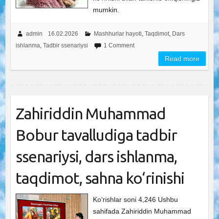
mumkin.
admin
16.02.2026
Mashhurlar hayoti
,
Taqdimot
,
Dars
ishlanma
,
Tadbir ssenariysi
1 Comment
Read more
Zahiriddin Muhammad
Bobur tavalludiga tadbir
ssenariysi, dars ishlanma,
taqdimot, sahna ko‘rinishi
Ko‘rishlar soni 4,246 Ushbu
sahifada Zahiriddin Muhammad