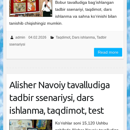
Bobur tavalludiga bag‘ishlangan
tadbir ssenariyi, taqdimot, dars
ishlanma va sahna ko‘rinishi bilan
tanishib chiqishingiz mumkin.
admin
04.02.2026
Taqdimot
,
Dars ishlanma
,
Tadbir
ssenariysi
Read more
Alisher Navoiy tavalludiga
tadbir ssenariysi, dars
ishlanma, taqdimot, test
Ko‘rishlar soni 15,120 Ushbu