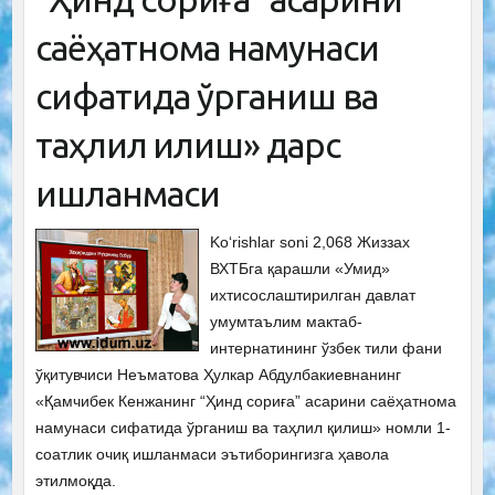
саёҳатнома намунаси
сифатида ўрганиш ва
таҳлил қилиш» дарс
ишланмаси
Ko‘rishlar soni 2,068 Жиззах
ВХТБга қарашли «Умид»
ихтисослаштирилган давлат
умумтаълим мактаб-
интернатининг ўзбек тили фани
ўқитувчиси Неъматова Ҳулкар Абдулбакиевнанинг
«Қамчибек Кенжанинг “Ҳинд сориға” асарини саёҳатнома
намунаси сифатида ўрганиш ва таҳлил қилиш» номли 1-
соатлик очиқ ишланмаси эътиборингизга ҳавола
этилмоқда.