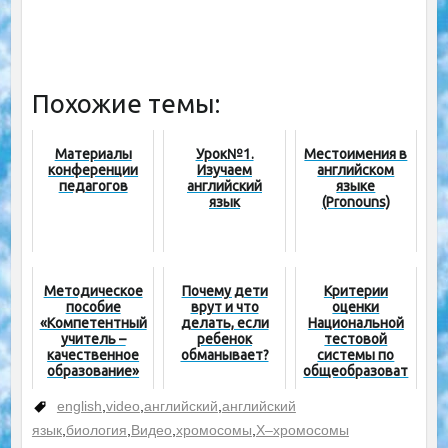
Похожие темы:
Материалы
Урок№1.
Местоимения в
конференции
Изучаем
английском
педагогов
английский
языке
язык
(Pronouns)
Методическое
Почему дети
Критерии
пособие
врут и что
оценки
«Компетентный
делать, если
Национальной
учитель –
ребенок
тестовой
качественное
обманывает?
системы по
образование»
общеобразоват
ельным
предметам
english
,
video
,
английский
,
английский
язык
,
биология
,
Видео
,
хромосомы
,
Х–хромосомы