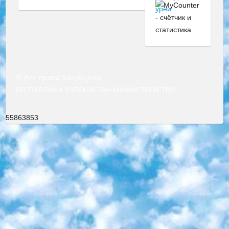
© Все права защищены
РЕСПУБЛИКА УЗБЕКИСТАН МИНИСТРЕРСТВО ДОШКОЛЬНОГО И ШКОЛЬНОГО ОБРАЗОВАНИЯ КОМАНДА в общеобразовательных учреждениях в 2023-2024 учебном году организация и проведение итоговой государственной аттестации обучающихся о Министра дошкольного и школьного образования Республики Узбекистан от 4 марта 2008 года (постановлением Минюста от 20 марта 2008 года № 1778 государственной регистрации) «Итоговое состояние учащихся общего среднего образования на основании положения об утверждении положения об аттестации общего среднего образования выпускной экзамен студентов в образовательных учреждениях в 2023-2024 учебном году В целях организации и прохождения аттестации приказываю: 1. Следующее: перечень предметов, по которым будет проводиться итоговая государственная аттестация и экзамен формы перевода согласно приложению 1; сертификаты международного образца, оценивающие уровень владения иностранными языками перечень согласно приложению 2; 2. Педагогический при специализированных образовательных учреждениях. научно-практический центр квалификации и международной оценки (Д.Давидова) 2024 г. До 25 марта: задания по предметам, по которым будет проводиться итоговая аттестация разработка и утверждение технических условий; итоговая аттестация на основании разработанного предметного задания разработка вопросов по предметам (устно и письменно), экзамен передача; общеобразовательные средние школы и специальные учебные заведения учащиеся выпускных классов школ и интернатов в агентской системе подготовка базы данных экзаменационных материалов и критериев оценки; перевод базы экзаменационных материалов на все языки обучения подать в Республиканский образовательный центр для изготовления; варианты экзаменов на основе разработанных контрольных материалов пусть будут поставлены задачи формирования. 3. Республиканский образовательный центр (Ш.Худайкулов) до 5 апреля 2024 года. до: база данных предоставленных экзаменационных материалов на все языки обучения перевод и экспертиза; для слепых, слабовидящих, глухих, слабослышащих и умственно отсталых детей учащиеся выпускных классов специализированных школ и школ-интернатов база данных экзаменационных материалов на всех преподаваемых языках подготовка критериев оценки; специализированные школы для умственно отсталых детей и технологии для учащихся выпускных классов школ-интернатов разработка соответствующих рекомендаций и критериев проведения ЕГЭ по естествознанию давать задания. 4. Педагогический при специализированных образовательных учреждениях. Научно-практический центр навыков и международной оценки (Д.Давидова), Республика образовательный центр (Худайкулов Ш.) итоговый государственный аттестационный экзамен ориентирован на творческое и логическое мышление при подготовке базы материалов учитывать введение заданий. 5. Следует отметить, что: сертификат государственного образца о знании общеобразовательного предмета и как минимум национальный уровень B1 по предметам на иностранных языках, указанным в Приложении 2. или международно признанный сертификат эквивалентного уровня студенты, изучающие определенный предмет, освобождаются от экзамена; по соответствующим предметам запланирована итоговая государственная аттестация за день до дня, путем жеребьевки Рабочей группой (в письменной форме по предметам, проводимым в форме) из числа сформированных вариантов выбрано 2 варианта; 2 выбранных варианта экзамена анонсированы на официальном сайте министерства и все выпускники по всей стране на основе этих вариантов проводит итоговую государственную аттестацию. 6. Государственное образование учащихся средних общеобразовательных учреждений. знания в соответствии с квалификационными требованиями, которые необходимо приобрести на основании стандартов итоговый (выпускной) контроль для 9 и 11 классов в целях тестирования Экзамены (далее – экзамены) состоят из предметов, перечисленных в приложении 1. будет сделано. 7. Экзамены пройдут с 26 мая по 15 июня 2024 г. (кроме науки физического воспитания). 8. Физическая для учащихся 9 классов общесредних образовательных учреждений. Экзамены по предмету «Образование, квалификация медицина» 1-6 мая 2024 года. сотрудники перевести под присмотр (с отклонениями в физическом или умственном развитии) специализированная школа для детей, школы-интернаты и со сколиозом школы-интернаты санаторного типа для больных детей исключены). 9. Он был слепым, слабовидящим и имел нарушения опорно-двигательного аппарата. экзамены в специализированных школах и интернатах для детей должны проводиться исходя из требований, предъявляемых к общеобразовательным учреждениям (физкультура кроме науки). 10. Специализированная школа для глухих и слабослышащих детей. и экзамены в интернатах и быть реализован в виде письменного теста по математике. 11. Специальность для умственно отсталых детей. Для 9 класса Родной язык и литературное письмо Государственный язык (язык обучения – узбекский). для неклассов) написано Математическое письмо Письменная/устная история Узбекистана Физическое воспитание практично Итоговый контроль Для 11 класса Написание родного языка и литературы (эссе) Математическое письмо Узбекский язык (обучение на узбекском языке) не посещающее общее среднее образование для учреждений)/Образовательное учреждение выбор письменный и устный Иностранный язык письменный/устный Письменная/устная история Узбекистана *По выбору студента:  Химия  Физика  Основы государственного права  География 10 бесплатных образовательных ресурсов - Мы составили подборку онлайн-проектов с интерактивными упражнениями, видеолекциями и статьями. Они помогут вам обрести новые и освежить старые знания бесплатно. 1. «ИНТУИТ» Старейшая образовательная площадка Рунета. Здесь вы найдёте сотни текстовых и видеокурсов на десятки различных тем — от программирования до психологии. Многие курсы подготовлены российскими университетами и крупными международными компаниями вроде Intel и Microsoft. Самостоятельное обучение бесплатное, но желающие могут оплатить услуги персональных наставников. 2. «Смартия» знакомит с актуальными профессиями и подсказывает, как им обучаться. Выбрав заинтересовавшую вас специальность — SMM-специалист, фотограф, веб-дизайнер или другую, — увидите список необходимых для неё умений. Чтобы вы могли освоить их самостоятельно, для каждого умения площадка отображает подборку ссылок на учебные материалы. Хотя «Смартия» ориентируется на русскоязычную аудиторию, часть контента всё же доступна только на английском. 3. «Лекторий Физтеха» Проект Московского физико-технического института (Физтеха). С его помощью вы можете смотреть онлайн серии лекций, записанные на видео в этом вузе. В числе доступных предметов — физика, биология, химия, информационные технологии и другие. К некоторым лекциям администрация ресурса прилагает готовые конспекты, которые можно скачивать в PDF-формате. 4. ITMOcourses Онлайн-площадка Санкт-Петербургского национального исследовательского университета информационных технологий, механики и оптики (ИТМО). Ресурс предоставляет свободный доступ к курсам, разработанным в этом вузе. Каталог материалов разбит на четыре категории: «Оптические системы и технологии», «Приборостроение и робототехника», «Информационные технологии» и «Биотехнологии». Курсы состоят из видеолекций, интерактивных демонстраций и заданий. 5. «КиберЛенинка» Электронная научная библиотека открытого доступа. Каталог площадки регулярно обрастает текстами статей из различных научных изданий. Сгруппированные по журналам и рубрикам публикации можно читать онлайн или скачивать целиком в PDF-формате. Проект нацелен на популяризацию науки за счёт открытого доступа к качественной информации. 6. «ПостНаука» На этом ресурсе публикуют подборки видеолекций, составленные экспертами из разных отраслей и объединённые общими темами. Среди них, к примеру, есть серии «Биоинформатика и геномика», «Культура средневековой Скандинавии» и Cinema Studies о теории кино. Каждая подборка лекций — логически связанная история, рассказанная экспертом от первого лица. Кроме того, на сайте появляются научно-образовательные статьи и тесты на разные темы. 7. «Newочём» Команда проекта «Newочём» отбирает самые интересные тексты из англоязычных СМИ и переводит те из них, за которые голосуют участники сообщества «ВКонтакте». По большей части это научно-популярные статьи. Редакторы придумывают лишь заголовки, в остальном содержание переводов соответствует оригиналам. Полные тексты можно читать прямо в социальной сети. 8. InternetUrok Онлайн-база материалов по основным дисциплинам школьной программы. Информация на сайте структурирована по классам, предметам и темам (урокам). Каждый урок состоит из видеолекций и конспектов. Есть также интерактивные тренажёры и тесты для закрепления пройденного материала. Даже если вы давно окончили школу, возможность повторить программу старших классов всегда может пригодиться. 9. Edutainme Ещё один ресурс об образовании. В отличие от Newtonew, как мне кажется, Edutainme больше ориентируется на представителей индустрии: педагогов, предпринимателей, разработчиков образовательных проектов. Но и любой, кто просто стремится к саморазвитию, найдёт на сайте много полезного и интересного для себя. Например, информацию о новых курсах и образовательных сервисах. 10. Newtonew Онлайн-медиа об образовании и обучении в широком смысле. Авторы Newtonew пишут об инструментах, заведениях, тактиках и стратегиях, которые помогают учить других и получать новые знания самостоятельно. На этой площадке вы найдёте новости, обзоры, аналитические мате
55863853