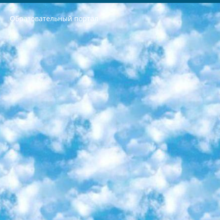
Образовательный портал
РЕСПУБЛИКА УЗБЕКИСТАН МИНИСТРЕРСТВО ДОШКОЛЬНОГО И ШКОЛЬНОГО ОБРАЗОВАНИЯ КОМАНДА в общеобразовательных учреждениях в 2023-2024 учебном году организация и проведение итоговой государственной аттестации обучающихся о Министра дошкольного и школьного образования Республики Узбекистан от 4 марта 2008 года (постановлением Минюста от 20 марта 2008 года № 1778 государственной регистрации) «Итоговое состояние учащихся общего среднего образования на основании положения об утверждении положения об аттестации общего среднего образования выпускной экзамен студентов в образовательных учреждениях в 2023-2024 учебном году В целях организации и прохождения аттестации приказываю: 1. Следующее: перечень предметов, по которым будет проводиться итоговая государственная аттестация и экзамен формы перевода согласно приложению 1; сертификаты международного образца, оценивающие уровень владения иностранными языками перечень согласно приложению 2; 2. Педагогический при специализированных образовательных учреждениях. научно-практический центр квалификации и международной оценки (Д.Давидова) 2024 г. До 25 марта: задания по предметам, по которым будет проводиться итоговая аттестация разработка и утверждение технических условий; итоговая аттестация на основании разработанного предметного задания разработка вопросов по предметам (устно и письменно), экзамен передача; общеобразовательные средние школы и специальные учебные заведения учащиеся выпускных классов школ и интернатов в агентской системе подготовка базы данных экзаменационных материалов и критериев оценки; перевод базы экзаменационных материалов на все языки обучения подать в Республиканский образовательный центр для изготовления; варианты экзаменов на основе разработанных контрольных материалов пусть будут поставлены задачи формирования. 3. Республиканский образовательный центр (Ш.Худайкулов) до 5 апреля 2024 года. до: база данных предоставленных экзаменационных материалов на все языки обучения перевод и экспертиза; для слепых, слабовидящих, глухих, слабослышащих и умственно отсталых детей учащиеся выпускных классов специализированных школ и школ-интернатов база данных экзаменационных материалов на всех преподаваемых языках подготовка критериев оценки; специализированные школы для умственно отсталых детей и технологии для учащихся выпускных классов школ-интернатов разработка соответствующих рекомендаций и критериев проведения ЕГЭ по естествознанию давать задания. 4. Педагогический при специализированных образовательных учреждениях. Научно-практический центр навыков и международной оценки (Д.Давидова), Республика образовательный центр (Худайкулов Ш.) итоговый государственный аттестационный экзамен ориентирован на творческое и логическое мышление при подготовке базы материалов учитывать введение заданий. 5. Следует отметить, что: сертификат государственного образца о знании общеобразовательного предмета и как минимум национальный уровень B1 по предметам на иностранных языках, указанным в Приложении 2. или международно признанный сертификат эквивалентного уровня студенты, изучающие определенный предмет, освобождаются от экзамена; по соответствующим предметам запланирована итоговая государственная аттестация за день до дня, путем жеребьевки Рабочей группой (в письменной форме по предметам, проводимым в форме) из числа сформированных вариантов выбрано 2 варианта; 2 выбранных варианта экзамена анонсированы на официальном сайте министерства и все выпускники по всей стране на основе этих вариантов проводит итоговую государственную аттестацию. 6. Государственное образование учащихся средних общеобразовательных учреждений. знания в соответствии с квалификационными требованиями, которые необходимо приобрести на основании стандартов итоговый (выпускной) контроль для 9 и 11 классов в целях тестирования Экзамены (далее – экзамены) состоят из предметов, перечисленных в приложении 1. будет сделано. 7. Экзамены пройдут с 26 мая по 15 июня 2024 г. (кроме науки физического воспитания). 8. Физическая для учащихся 9 классов общесредних образовательных учреждений. Экзамены по предмету «Образование, квалификация медицина» 1-6 мая 2024 года. сотрудники перевести под присмотр (с отклонениями в физическом или умственном развитии) специализированная школа для детей, школы-интернаты и со сколиозом школы-интернаты санаторного типа для больных детей исключены). 9. Он был слепым, слабовидящим и имел нарушения опорно-двигательного аппарата. экзамены в специализированных школах и интернатах для детей должны проводиться исходя из требований, предъявляемых к общеобразовательным учреждениям (физкультура кроме науки). 10. Специализированная школа для глухих и слабослышащих детей. и экзамены в интернатах и быть реализован в виде письменного теста по математике. 11. Специальность для умственно отсталых детей. Для 9 класса Родной язык и литературное письмо Государственный язык (язык обучения – узбекский). для неклассов) написано Математическое письмо Письменная/устная история Узбекистана Физическое воспитание практично Итоговый контроль Для 11 класса Написание родного языка и литературы (эссе) Математическое письмо Узбекский язык (обучение на узбекском языке) не посещающее общее среднее образование для учреждений)/Образовательное учреждение выбор письменный и устный Иностранный язык письменный/устный Письменная/устная история Узбекистана *По выбору студента:  Химия  Физика  Основы государственного права  География 10 бесплатных образовательных ресурсов - Мы составили подборку онлайн-проектов с интерактивными упражнениями, видеолекциями и статьями. Они помогут вам обрести новые и освежить старые знания бесплатно. 1. «ИНТУИТ» Старейшая образовательная площадка Рунета. Здесь вы найдёте сотни текстовых и видеокурсов на десятки различных тем — от программирования до психологии. Многие курсы подготовлены российскими университетами и крупными международными компаниями вроде Intel и Microsoft. Самостоятельное обучение бесплатное, но желающие могут оплатить услуги персональных наставников. 2. «Смартия» знакомит с актуальными профессиями и подсказывает, как им обучаться. Выбрав заинтересовавшую вас специальность — SMM-специалист, фотограф, веб-дизайнер или другую, — увидите список необходимых для неё умений. Чтобы вы могли освоить их самостоятельно, для каждого умения площадка отображает подборку ссылок на учебные материалы. Хотя «Смартия» ориентируется на русскоязычную аудиторию, часть контента всё же доступна только на английском. 3. «Лекторий Физтеха» Проект Московского физико-технического института (Физтеха). С его помощью вы можете смотреть онлайн серии лекций, записанные на видео в этом вузе. В числе доступных предметов — физика, биология, химия, информационные технологии и другие. К некоторым лекциям администрация ресурса прилагает готовые конспекты, которые можно скачивать в PDF-формате. 4. ITMOcourses Онлайн-площадка Санкт-Петербургского национального исследовательского университета информационных технологий, механики и оптики (ИТМО). Ресурс предоставляет свободный доступ к курсам, разработанным в этом вузе. Каталог материалов разбит на четыре категории: «Оптические системы и технологии», «Приборостроение и робототехника», «Информационные технологии» и «Биотехнологии». Курсы состоят из видеолекций, интерактивных демонстраций и заданий. 5. «КиберЛенинка» Электронная научная библиотека открытого доступа. Каталог площадки регулярно обрастает текстами статей из различных научных изданий. Сгруппированные по журналам и рубрикам публикации можно читать онлайн или скачивать целиком в PDF-формате. Проект нацелен на популяризацию науки за счёт открытого доступа к качественной информации. 6. «ПостНаука» На этом ресурсе публикуют подборки видеолекций, составленные экспертами из разных отраслей и объединённые общими темами. Среди них, к примеру, есть серии «Биоинформатика и геномика», «Культура средневековой Скандинавии» и Cinema Studies о теории кино. Каждая подборка лекций — логически связанная история, рассказанная экспертом от первого лица. Кроме того, на сайте появляются научно-образовательные статьи и тесты на разные темы. 7. «Newочём» Команда проекта «Newочём» отбирает самые интересные тексты из англоязычных СМИ и переводит те из них, за которые голосуют участники сообщества «ВКонтакте». По большей части это научно-популярные статьи. Редакторы придумывают лишь заголовки, в остальном содержание переводов соответствует оригиналам. Полные тексты можно читать прямо в социальной сети. 8. InternetUrok Онлайн-база материалов по основным дисциплинам школьной программы. Информация на сайте структурирована по классам, предметам и темам (урокам). Каждый урок состоит из видеолекций и конспектов. Есть также интерактивные тренажёры и тесты для закрепления пройденного материала. Даже если вы давно окончили школу, возможность повторить программу старших классов всегда может пригодиться. 9. Edutainme Ещё один ресурс об образовании. В отличие от Newtonew, как мне кажется, Edutainme больше ориентируется на представителей индустрии: педагогов, предпринимателей, разработчиков образовательных проектов. Но и любой, кто просто стремится к саморазвитию, найдёт на сайте много полезного и интересного для себя. Например, информацию о новых курсах и образовательных сервисах. 10. Newtonew Онлайн-медиа об образовании и обучении в широком смысле. Авторы Newtonew пишут об инструментах, заведениях, тактиках и стратегиях, которые помогают учить других и получать новые знания самостоятельно. На этой площадке вы найдёте новости, обзоры, аналитические мат