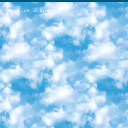
Образовательный портал
РЕСПУБЛИКА УЗБЕКИСТАН МИНИСТРЕРСТВО ДОШКОЛЬНОГО И ШКОЛЬНОГО ОБРАЗОВАНИЯ КОМАНДА в общеобразовательных учреждениях в 2023-2024 учебном году организация и проведение итоговой государственной аттестации обучающихся о Министра дошкольного и школьного образования Республики Узбекистан от 4 марта 2008 года (постановлением Минюста от 20 марта 2008 года № 1778 государственной регистрации) «Итоговое состояние учащихся общего среднего образования на основании положения об утверждении положения об аттестации общего среднего образования выпускной экзамен студентов в образовательных учреждениях в 2023-2024 учебном году В целях организации и прохождения аттестации приказываю: 1. Следующее: перечень предметов, по которым будет проводиться итоговая государственная аттестация и экзамен формы перевода согласно приложению 1; сертификаты международного образца, оценивающие уровень владения иностранными языками перечень согласно приложению 2; 2. Педагогический при специализированных образовательных учреждениях. научно-практический центр квалификации и международной оценки (Д.Давидова) 2024 г. До 25 марта: задания по предметам, по которым будет проводиться итоговая аттестация разработка и утверждение технических условий; итоговая аттестация на основании разработанного предметного задания разработка вопросов по предметам (устно и письменно), экзамен передача; общеобразовательные средние школы и специальные учебные заведения учащиеся выпускных классов школ и интернатов в агентской системе подготовка базы данных экзаменационных материалов и критериев оценки; перевод базы экзаменационных материалов на все языки обучения подать в Республиканский образовательный центр для изготовления; варианты экзаменов на основе разработанных контрольных материалов пусть будут поставлены задачи формирования. 3. Республиканский образовательный центр (Ш.Худайкулов) до 5 апреля 2024 года. до: база данных предоставленных экзаменационных материалов на все языки обучения перевод и экспертиза; для слепых, слабовидящих, глухих, слабослышащих и умственно отсталых детей учащиеся выпускных классов специализированных школ и школ-интернатов база данных экзаменационных материалов на всех преподаваемых языках подготовка критериев оценки; специализированные школы для умственно отсталых детей и технологии для учащихся выпускных классов школ-интернатов разработка соответствующих рекомендаций и критериев проведения ЕГЭ по естествознанию давать задания. 4. Педагогический при специализированных образовательных учреждениях. Научно-практический центр навыков и международной оценки (Д.Давидова), Республика образовательный центр (Худайкулов Ш.) итоговый государственный аттестационный экзамен ориентирован на творческое и логическое мышление при подготовке базы материалов учитывать введение заданий. 5. Следует отметить, что: сертификат государственного образца о знании общеобразовательного предмета и как минимум национальный уровень B1 по предметам на иностранных языках, указанным в Приложении 2. или международно признанный сертификат эквивалентного уровня студенты, изучающие определенный предмет, освобождаются от экзамена; по соответствующим предметам запланирована итоговая государственная аттестация за день до дня, путем жеребьевки Рабочей группой (в письменной форме по предметам, проводимым в форме) из числа сформированных вариантов выбрано 2 варианта; 2 выбранных варианта экзамена анонсированы на официальном сайте министерства и все выпускники по всей стране на основе этих вариантов проводит итоговую государственную аттестацию. 6. Государственное образование учащихся средних общеобразовательных учреждений. знания в соответствии с квалификационными требованиями, которые необходимо приобрести на основании стандартов итоговый (выпускной) контроль для 9 и 11 классов в целях тестирования Экзамены (далее – экзамены) состоят из предметов, перечисленных в приложении 1. будет сделано. 7. Экзамены пройдут с 26 мая по 15 июня 2024 г. (кроме науки физического воспитания). 8. Физическая для учащихся 9 классов общесредних образовательных учреждений. Экзамены по предмету «Образование, квалификация медицина» 1-6 мая 2024 года. сотрудники перевести под присмотр (с отклонениями в физическом или умственном развитии) специализированная школа для детей, школы-интернаты и со сколиозом школы-интернаты санаторного типа для больных детей исключены). 9. Он был слепым, слабовидящим и имел нарушения опорно-двигательного аппарата. экзамены в специализированных школах и интернатах для детей должны проводиться исходя из требований, предъявляемых к общеобразовательным учреждениям (физкультура кроме науки). 10. Специализированная школа для глухих и слабослышащих детей. и экзамены в интернатах и быть реализован в виде письменного теста по математике. 11. Специальность для умственно отсталых детей. Для 9 класса Родной язык и литературное письмо Государственный язык (язык обучения – узбекский). для неклассов) написано Математическое письмо Письменная/устная история Узбекистана Физическое воспитание практично Итоговый контроль Для 11 класса Написание родного языка и литературы (эссе) Математическое письмо Узбекский язык (обучение на узбекском языке) не посещающее общее среднее образование для учреждений)/Образовательное учреждение выбор письменный и устный Иностранный язык письменный/устный Письменная/устная история Узбекистана *По выбору студента:  Химия  Физика  Основы государственного права  География 10 бесплатных образовательных ресурсов - Мы составили подборку онлайн-проектов с интерактивными упражнениями, видеолекциями и статьями. Они помогут вам обрести новые и освежить старые знания бесплатно. 1. «ИНТУИТ» Старейшая образовательная площадка Рунета. Здесь вы найдёте сотни текстовых и видеокурсов на десятки различных тем — от программирования до психологии. Многие курсы подготовлены российскими университетами и крупными международными компаниями вроде Intel и Microsoft. Самостоятельное обучение бесплатное, но желающие могут оплатить услуги персональных наставников. 2. «Смартия» знакомит с актуальными профессиями и подсказывает, как им обучаться. Выбрав заинтересовавшую вас специальность — SMM-специалист, фотограф, веб-дизайнер или другую, — увидите список необходимых для неё умений. Чтобы вы могли освоить их самостоятельно, для каждого умения площадка отображает подборку ссылок на учебные материалы. Хотя «Смартия» ориентируется на русскоязычную аудиторию, часть контента всё же доступна только на английском. 3. «Лекторий Физтеха» Проект Московского физико-технического института (Физтеха). С его помощью вы можете смотреть онлайн серии лекций, записанные на видео в этом вузе. В числе доступных предметов — физика, биология, химия, информационные технологии и другие. К некоторым лекциям администрация ресурса прилагает готовые конспекты, которые можно скачивать в PDF-формате. 4. ITMOcourses Онлайн-площадка Санкт-Петербургского национального исследовательского университета информационных технологий, механики и оптики (ИТМО). Ресурс предоставляет свободный доступ к курсам, разработанным в этом вузе. Каталог материалов разбит на четыре категории: «Оптические системы и технологии», «Приборостроение и робототехника», «Информационные технологии» и «Биотехнологии». Курсы состоят из видеолекций, интерактивных демонстраций и заданий. 5. «КиберЛенинка» Электронная научная библиотека открытого доступа. Каталог площадки регулярно обрастает текстами статей из различных научных изданий. Сгруппированные по журналам и рубрикам публикации можно читать онлайн или скачивать целиком в PDF-формате. Проект нацелен на популяризацию науки за счёт открытого доступа к качественной информации. 6. «ПостНаука» На этом ресурсе публикуют подборки видеолекций, составленные экспертами из разных отраслей и объединённые общими темами. Среди них, к примеру, есть серии «Биоинформатика и геномика», «Культура средневековой Скандинавии» и Cinema Studies о теории кино. Каждая подборка лекций — логически связанная история, рассказанная экспертом от первого лица. Кроме того, на сайте появляются научно-образовательные статьи и тесты на разные темы. 7. «Newочём» Команда проекта «Newочём» отбирает самые интересные тексты из англоязычных СМИ и переводит те из них, за которые голосуют участники сообщества «ВКонтакте». По большей части это научно-популярные статьи. Редакторы придумывают лишь заголовки, в остальном содержание переводов соответствует оригиналам. Полные тексты можно читать прямо в социальной сети. 8. InternetUrok Онлайн-база материалов по основным дисциплинам школьной программы. Информация на сайте структурирована по классам, предметам и темам (урокам). Каждый урок состоит из видеолекций и конспектов. Есть также интерактивные тренажёры и тесты для закрепления пройденного материала. Даже если вы давно окончили школу, возможность повторить программу старших классов всегда может пригодиться. 9. Edutainme Ещё один ресурс об образовании. В отличие от Newtonew, как мне кажется, Edutainme больше ориентируется на представителей индустрии: педагогов, предпринимателей, разработчиков образовательных проектов. Но и любой, кто просто стремится к саморазвитию, найдёт на сайте много полезного и интересного для себя. Например, информацию о новых курсах и образовательных сервисах. 10. Newtonew Онлайн-медиа об образовании и обучении в широком смысле. Авторы Newtonew пишут об инструментах, заведениях, тактиках и стратегиях, которые помогают учить других и получать новые знания самостоятельно. На этой площадке вы найдёте новости, обзоры, аналитические мат