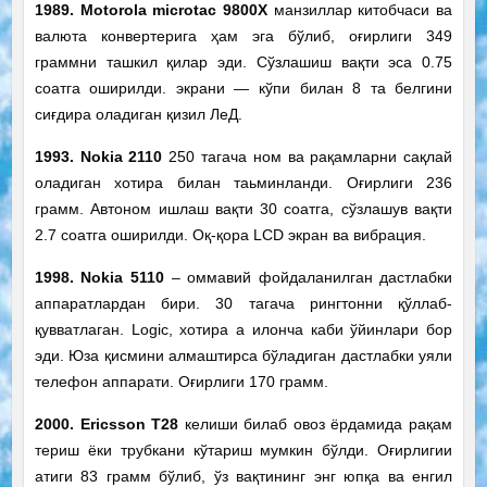
1989.
Motorola microtac 9800X
манзиллар китобчаси ва
валюта конвертерига ҳам эга бўлиб, оғирлиги 349
граммни ташкил қилар эди. Сўзлашиш вақти эса 0.75
соатга оширилди. экрани — кўпи билан 8 та белгини
сиғдира оладиган қизил ЛеД.
1993. Nokia 2110
250 тагача ном ва рақамларни сақлай
оладиган хотира билан таьминланди. Оғирлиги 236
грамм. Автоном ишлаш вақти 30 соатга, сўзлашув вақти
2.7 соатга оширилди. Оқ-қора LCD экран ва вибрация.
1998. Nokia 5110
– оммавий фойдаланилган дастлабки
аппаратлардан бири. 30 тагача рингтонни қўллаб-
қувватлаган. Logic, хотира а илонча каби ўйинлари бор
эди. Юза қисмини алмаштирса бўладиган дастлабки уяли
телефон аппарати. Оғирлиги 170 грамм.
2000. Ericsson T28
келиши билаб овоз ёрдамида рақам
териш ёки трубкани кўтариш мумкин бўлди. Оғирлигии
атиги 83 грамм бўлиб, ўз вақтининг энг юпқа ва енгил