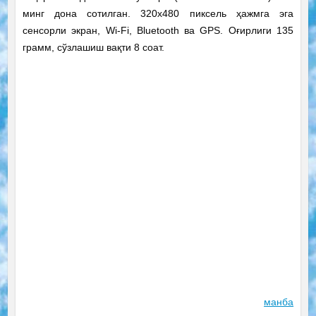
минг дона сотилган. 320х480 пиксель ҳажмга эга
сенсорли экран, Wi-Fi, Bluetooth ва GPS. Оғирлиги 135
грамм, сўзлашиш вақти 8 соат.
манба