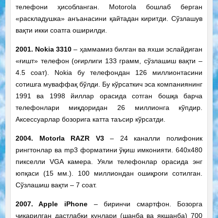
телефони ҳисобланган. Motorola бошлаб берган
«раскладушка» анъанасини қайтадан киритди. Сўзлашув
вақти икки соатга оширилди.
2001. Nokia 3310
– ҳаммамиз билган ва яхши эслайдиган
«ғишт» телефон (оғирлиги 133 грамм, сўзлашиш вақти –
4.5 соат). Nokia бу телефондан 126 миллионтасини
сотишга муваффақ бўлди. Бу кўрсаткич эса компаниянинг
1991 ва 1998 йиллар орасида сотган бошқа барча
телефонлари миқдоридан 26 миллионга кўпдир.
Аксессуарлар бозорига катта таъсир кўрсатди.
2004. Motorla RAZR V3
– 24 каналли полифоник
рингтонлар ва mp3 форматини ўқиш имконияти. 640х480
пикселли VGA камера. Уяли телефонлар орасида энг
юпқаси (15 мм.). 100 миллиондан ошиқроғи сотилган.
Сўзлашиш вақти – 7 соат.
2007. Apple iPhone
– биринчи смартфон. Бозорга
чиқарилган дастлабки кунлари (шанба ва якшанба) 700