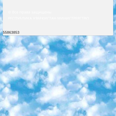
© Все права защищены
РЕСПУБЛИКА УЗБЕКИСТАН МИНИСТРЕРСТВО ДОШКОЛЬНОГО И ШКОЛЬНОГО ОБРАЗОВАНИЯ КОМАНДА в общеобразовательных учреждениях в 2023-2024 учебном году организация и проведение итоговой государственной аттестации обучающихся о Министра дошкольного и школьного образования Республики Узбекистан от 4 марта 2008 года (постановлением Минюста от 20 марта 2008 года № 1778 государственной регистрации) «Итоговое состояние учащихся общего среднего образования на основании положения об утверждении положения об аттестации общего среднего образования выпускной экзамен студентов в образовательных учреждениях в 2023-2024 учебном году В целях организации и прохождения аттестации приказываю: 1. Следующее: перечень предметов, по которым будет проводиться итоговая государственная аттестация и экзамен формы перевода согласно приложению 1; сертификаты международного образца, оценивающие уровень владения иностранными языками перечень согласно приложению 2; 2. Педагогический при специализированных образовательных учреждениях. научно-практический центр квалификации и международной оценки (Д.Давидова) 2024 г. До 25 марта: задания по предметам, по которым будет проводиться итоговая аттестация разработка и утверждение технических условий; итоговая аттестация на основании разработанного предметного задания разработка вопросов по предметам (устно и письменно), экзамен передача; общеобразовательные средние школы и специальные учебные заведения учащиеся выпускных классов школ и интернатов в агентской системе подготовка базы данных экзаменационных материалов и критериев оценки; перевод базы экзаменационных материалов на все языки обучения подать в Республиканский образовательный центр для изготовления; варианты экзаменов на основе разработанных контрольных материалов пусть будут поставлены задачи формирования. 3. Республиканский образовательный центр (Ш.Худайкулов) до 5 апреля 2024 года. до: база данных предоставленных экзаменационных материалов на все языки обучения перевод и экспертиза; для слепых, слабовидящих, глухих, слабослышащих и умственно отсталых детей учащиеся выпускных классов специализированных школ и школ-интернатов база данных экзаменационных материалов на всех преподаваемых языках подготовка критериев оценки; специализированные школы для умственно отсталых детей и технологии для учащихся выпускных классов школ-интернатов разработка соответствующих рекомендаций и критериев проведения ЕГЭ по естествознанию давать задания. 4. Педагогический при специализированных образовательных учреждениях. Научно-практический центр навыков и международной оценки (Д.Давидова), Республика образовательный центр (Худайкулов Ш.) итоговый государственный аттестационный экзамен ориентирован на творческое и логическое мышление при подготовке базы материалов учитывать введение заданий. 5. Следует отметить, что: сертификат государственного образца о знании общеобразовательного предмета и как минимум национальный уровень B1 по предметам на иностранных языках, указанным в Приложении 2. или международно признанный сертификат эквивалентного уровня студенты, изучающие определенный предмет, освобождаются от экзамена; по соответствующим предметам запланирована итоговая государственная аттестация за день до дня, путем жеребьевки Рабочей группой (в письменной форме по предметам, проводимым в форме) из числа сформированных вариантов выбрано 2 варианта; 2 выбранных варианта экзамена анонсированы на официальном сайте министерства и все выпускники по всей стране на основе этих вариантов проводит итоговую государственную аттестацию. 6. Государственное образование учащихся средних общеобразовательных учреждений. знания в соответствии с квалификационными требованиями, которые необходимо приобрести на основании стандартов итоговый (выпускной) контроль для 9 и 11 классов в целях тестирования Экзамены (далее – экзамены) состоят из предметов, перечисленных в приложении 1. будет сделано. 7. Экзамены пройдут с 26 мая по 15 июня 2024 г. (кроме науки физического воспитания). 8. Физическая для учащихся 9 классов общесредних образовательных учреждений. Экзамены по предмету «Образование, квалификация медицина» 1-6 мая 2024 года. сотрудники перевести под присмотр (с отклонениями в физическом или умственном развитии) специализированная школа для детей, школы-интернаты и со сколиозом школы-интернаты санаторного типа для больных детей исключены). 9. Он был слепым, слабовидящим и имел нарушения опорно-двигательного аппарата. экзамены в специализированных школах и интернатах для детей должны проводиться исходя из требований, предъявляемых к общеобразовательным учреждениям (физкультура кроме науки). 10. Специализированная школа для глухих и слабослышащих детей. и экзамены в интернатах и быть реализован в виде письменного теста по математике. 11. Специальность для умственно отсталых детей. Для 9 класса Родной язык и литературное письмо Государственный язык (язык обучения – узбекский). для неклассов) написано Математическое письмо Письменная/устная история Узбекистана Физическое воспитание практично Итоговый контроль Для 11 класса Написание родного языка и литературы (эссе) Математическое письмо Узбекский язык (обучение на узбекском языке) не посещающее общее среднее образование для учреждений)/Образовательное учреждение выбор письменный и устный Иностранный язык письменный/устный Письменная/устная история Узбекистана *По выбору студента:  Химия  Физика  Основы государственного права  География 10 бесплатных образовательных ресурсов - Мы составили подборку онлайн-проектов с интерактивными упражнениями, видеолекциями и статьями. Они помогут вам обрести новые и освежить старые знания бесплатно. 1. «ИНТУИТ» Старейшая образовательная площадка Рунета. Здесь вы найдёте сотни текстовых и видеокурсов на десятки различных тем — от программирования до психологии. Многие курсы подготовлены российскими университетами и крупными международными компаниями вроде Intel и Microsoft. Самостоятельное обучение бесплатное, но желающие могут оплатить услуги персональных наставников. 2. «Смартия» знакомит с актуальными профессиями и подсказывает, как им обучаться. Выбрав заинтересовавшую вас специальность — SMM-специалист, фотограф, веб-дизайнер или другую, — увидите список необходимых для неё умений. Чтобы вы могли освоить их самостоятельно, для каждого умения площадка отображает подборку ссылок на учебные материалы. Хотя «Смартия» ориентируется на русскоязычную аудиторию, часть контента всё же доступна только на английском. 3. «Лекторий Физтеха» Проект Московского физико-технического института (Физтеха). С его помощью вы можете смотреть онлайн серии лекций, записанные на видео в этом вузе. В числе доступных предметов — физика, биология, химия, информационные технологии и другие. К некоторым лекциям администрация ресурса прилагает готовые конспекты, которые можно скачивать в PDF-формате. 4. ITMOcourses Онлайн-площадка Санкт-Петербургского национального исследовательского университета информационных технологий, механики и оптики (ИТМО). Ресурс предоставляет свободный доступ к курсам, разработанным в этом вузе. Каталог материалов разбит на четыре категории: «Оптические системы и технологии», «Приборостроение и робототехника», «Информационные технологии» и «Биотехнологии». Курсы состоят из видеолекций, интерактивных демонстраций и заданий. 5. «КиберЛенинка» Электронная научная библиотека открытого доступа. Каталог площадки регулярно обрастает текстами статей из различных научных изданий. Сгруппированные по журналам и рубрикам публикации можно читать онлайн или скачивать целиком в PDF-формате. Проект нацелен на популяризацию науки за счёт открытого доступа к качественной информации. 6. «ПостНаука» На этом ресурсе публикуют подборки видеолекций, составленные экспертами из разных отраслей и объединённые общими темами. Среди них, к примеру, есть серии «Биоинформатика и геномика», «Культура средневековой Скандинавии» и Cinema Studies о теории кино. Каждая подборка лекций — логически связанная история, рассказанная экспертом от первого лица. Кроме того, на сайте появляются научно-образовательные статьи и тесты на разные темы. 7. «Newочём» Команда проекта «Newочём» отбирает самые интересные тексты из англоязычных СМИ и переводит те из них, за которые голосуют участники сообщества «ВКонтакте». По большей части это научно-популярные статьи. Редакторы придумывают лишь заголовки, в остальном содержание переводов соответствует оригиналам. Полные тексты можно читать прямо в социальной сети. 8. InternetUrok Онлайн-база материалов по основным дисциплинам школьной программы. Информация на сайте структурирована по классам, предметам и темам (урокам). Каждый урок состоит из видеолекций и конспектов. Есть также интерактивные тренажёры и тесты для закрепления пройденного материала. Даже если вы давно окончили школу, возможность повторить программу старших классов всегда может пригодиться. 9. Edutainme Ещё один ресурс об образовании. В отличие от Newtonew, как мне кажется, Edutainme больше ориентируется на представителей индустрии: педагогов, предпринимателей, разработчиков образовательных проектов. Но и любой, кто просто стремится к саморазвитию, найдёт на сайте много полезного и интересного для себя. Например, информацию о новых курсах и образовательных сервисах. 10. Newtonew Онлайн-медиа об образовании и обучении в широком смысле. Авторы Newtonew пишут об инструментах, заведениях, тактиках и стратегиях, которые помогают учить других и получать новые знания самостоятельно. На этой площадке вы найдёте новости, обзоры, аналитические мате
55863853