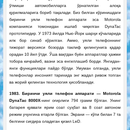
ўтмиши автомобилларга ўрнатилган алоқа
қурилмаларига бориб тақалади. Биз билган кўринишдаги
биринчи уяли телефон аппарати эса Motorola
компанияси томонидан ишлаб чиқилган DynaTac
прототипидир. У 1973 йилда Нью-Йорк шарҳи кўчаларида
илк бор синаб кўрилган. Аммо, уяли телефоннинг
тижорат версияси бозорда таклиф қилингунига қадар
орадан 10 йил ўтди. Ўша вақтдан буён аппаратлар ҳажми
тобора кичрайиб, вазни эса енгиллашиб борди. Янгидан-
янги функциялари пайдо бўлди. Умуман олганда, уяли
телефонлар инсоният тарихида энг жадал ривож топган
ва жорий қилинган технология ҳисобланади.
1983.
Биринчи уяли телефон аппарати — Motorola
DynaTac 8000Х
-нинг оғирлиги 794 грамм бўлган. Унинг
батарея қуввати ярим соат суҳбат ва 8 соат автоном
режим учунгина етарли бўлган. Экрани — кўпи билан 7 та
белгини сиғдира оладиган қизил LeD.