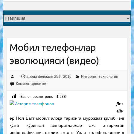
Мобил телефонлар
эволюцияси (видео)
среда февраля 25th, 2015
Интернет технологии
Комментариев нет
Было просмотрено
1 938
Диз
айн
ер Пол Батт мобил алоқа тарихига мурожаат қилиб, энг
кўзга кўринган аппаратларлар акс эттирилган
инфографикани тақдим этган. Уяли телефонларининг