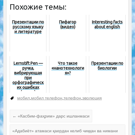
Похожие темы:
Презентации по
Пифагор
Interesting facts
русскому языку
(видео)
about english
и литературе
Lernstift Pen —
Что такое
Презентации по
ручка,
«нанотехнологи
биологии
вибрирующая
я»?
при
орфографическ
их ошибках
(видео)
мобил
,
мобил телефон
,
телефон
,
эволюция
←
«Касбим-фаҳрим» дарс ишланмаси
«Адабиёт» атамаси қаердан келиб чиққан ва нимани