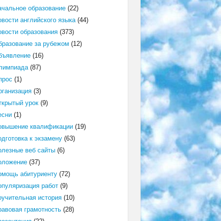
ачальное образование
(22)
овости английского языка
(44)
овости образования
(373)
бразование за рубежом
(12)
бъявление
(16)
лимпиада
(87)
прос
(1)
рганизация
(3)
ткрытый урок
(9)
есни
(1)
овышение квалификации
(19)
одготовка к экзамену
(63)
олезные веб сайты
(6)
оложение
(37)
омощь абитуриенту
(72)
опуляризация работ
(9)
оучительная история
(10)
равовая грамотность
(28)