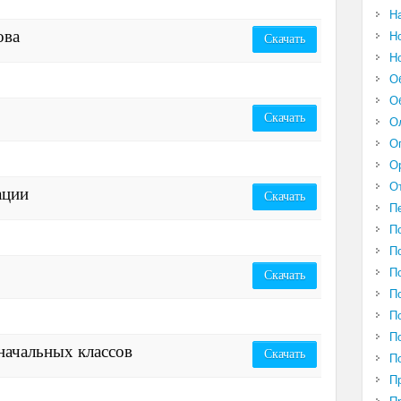
Н
ова
Н
Скачать
Н
О
О
Скачать
О
О
О
О
ации
Скачать
П
П
П
П
Скачать
П
П
П
начальных классов
Скачать
П
П