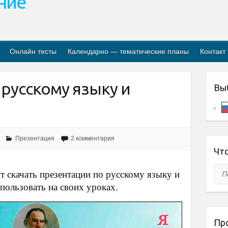
ание
Онлайн тесты
Календарно — тематические планы
Контакт
русскому языку и
Вы
Презентация
2 комментария
Что
Пои
т скачать презентации по русскому языку и
спользовать на своих уроках.
Пр