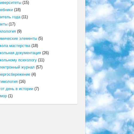
ниверситеты
(15)
чебники
(18)
читель года
(11)
акты
(17)
илология
(9)
имические элементы
(5)
кола мастерства
(18)
кольная документация
(26)
кольному психологу
(11)
лектронный журнал
(57)
нергосбережение
(4)
тимология
(16)
от день в истории
(7)
мор
(1)