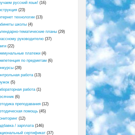
зучаем русский язык!
(16)
нструкция
(23)
нтернет технологии
(13)
абинеты школы
(4)
алендарно-тематические планы
(29)
лассному руководителю
(37)
ниги
(22)
оммунальные платежи
(4)
омпетенция по предметам
(6)
онкурсы
(28)
онтрольная работа
(13)
ружок
(5)
абораторная работа
(1)
есячник
(6)
етодика преподавания
(12)
етодическая помощь
(45)
ониторинг
(12)
адбавка / зарплата
(146)
ациональный сертификат
(37)