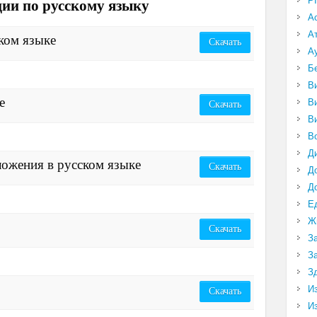
P
ии по русскому языку
А
А
ком языке
Скачать
А
Б
В
е
В
Скачать
В
В
Д
ожения в русском языке
Скачать
Д
Д
Е
Ж
Скачать
З
З
З
И
Скачать
И