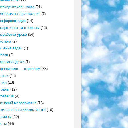
резентация
(22)
резидентская школа
(21)
рограммы / приложения
(7)
рофориентация
(14)
аздаточные материалы
(13)
азработка урока
(34)
еклама
(2)
ешение задач
(1)
казки
(2)
оюз молодёжи
(1)
прашивали — отвечаем
(35)
татьи
(43)
тихи
(13)
траны
(12)
тратегия
(4)
ценарий мероприятия
(18)
ексты на английском языке
(10)
ермины
(19)
есты
(44)