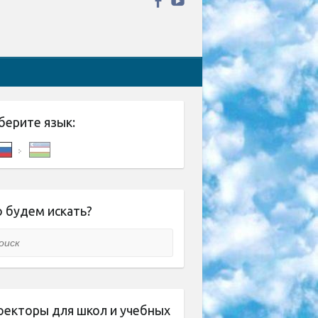
берите язык:
 будем искать?
ск
оекторы для школ и учебных