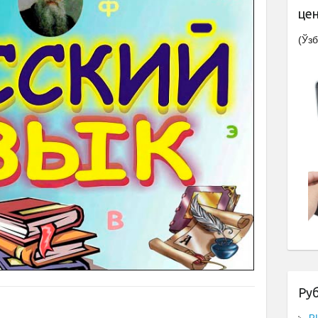
це
(Ўзб
Ру