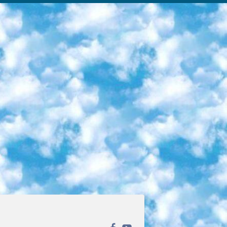
ека открытого доступа. Каталог площадки регулярно обрастает текстами статей из различных научных изданий. Сгруппированные по журналам и рубрикам публикации можно читать онлайн или скачивать целиком в PDF-формате. Проект нацелен на популяризацию науки за счёт открытого доступа к качественной информации. 6. «ПостНаука» На этом ресурсе публикуют подборки видеолекций, составленные экспертами из разных отраслей и объединённые общими темами. Среди них, к примеру, есть серии «Биоинформатика и геномика», «Культура средневековой Скандинавии» и Cinema Studies о теории кино. Каждая подборка лекций — логически связанная история, рассказанная экспертом от первого лица. Кроме того, на сайте появляются научно-образовательные статьи и тесты на разные темы. 7. «Newочём» Команда проекта «Newочём» отбирает самые интересные тексты из англоязычных СМИ и переводит те из них, за которые голосуют участники сообщества «ВКонтакте». По большей части это научно-популярные статьи. Редакторы придумывают лишь заголовки, в остальном содержание переводов соответствует оригиналам. Полные тексты можно читать прямо в социальной сети. 8. InternetUrok Онлайн-база материалов по основным дисциплинам школьной программы. Информация на сайте структурирована по классам, предметам и темам (урокам). Каждый урок состоит из видеолекций и конспектов. Есть также интерактивные тренажёры и тесты для закрепления пройденного материала. Даже если вы давно окончили школу, возможность повторить программу старших классов всегда может пригодиться. 9. Edutainme Ещё один ресурс об образовании. В отличие от Newtonew, как мне кажется, Edutainme больше ориентируется на представителей индустрии: педагогов, предпринимателей, разработчиков образовательных проектов. Но и любой, кто просто стремится к саморазвитию, найдёт на сайте много полезного и интересного для себя. Например, информацию о новых курсах и образовательных сервисах. 10. Newtonew Онлайн-медиа об образовании и обучении в широком смысле. Авторы Newtonew пишут об инструментах, заведениях, тактиках и стратегиях, которые помогают учить других и получать новые знания самостоятельно. На этой площадке вы найдёте новости, обзоры, аналитические мат