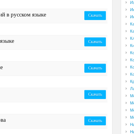
И
И
й в русском языке
Скачать
И
К
К
К
 языке
Скачать
К
К
К
ке
К
Скачать
К
К
Л
Скачать
М
М
М
М
ова
Скачать
Н
Н