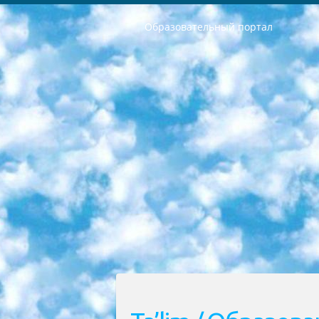
Образовательный портал
РЕСПУБЛИКА УЗБЕКИСТАН МИНИСТРЕРСТВО ДОШКОЛЬНОГО И ШКОЛЬНОГО ОБРАЗОВАНИЯ КОМАНДА в общеобразовательных учреждениях в 2023-2024 учебном году организация и проведение итоговой государственной аттестации обучающихся о Министра дошкольного и школьного образования Республики Узбекистан от 4 марта 2008 года (постановлением Минюста от 20 марта 2008 года № 1778 государственной регистрации) «Итоговое состояние учащихся общего среднего образования на основании положения об утверждении положения об аттестации общего среднего образования выпускной экзамен студентов в образовательных учреждениях в 2023-2024 учебном году В целях организации и прохождения аттестации приказываю: 1. Следующее: перечень предметов, по которым будет проводиться итоговая государственная аттестация и экзамен формы перевода согласно приложению 1; сертификаты международного образца, оценивающие уровень владения иностранными языками перечень согласно приложению 2; 2. Педагогический при специализированных образовательных учреждениях. научно-практический центр квалификации и международной оценки (Д.Давидова) 2024 г. До 25 марта: задания по предметам, по которым будет проводиться итоговая аттестация разработка и утверждение технических условий; итоговая аттестация на основании разработанного предметного задания разработка вопросов по предметам (устно и письменно), экзамен передача; общеобразовательные средние школы и специальные учебные заведения учащиеся выпускных классов школ и интернатов в агентской системе подготовка базы данных экзаменационных материалов и критериев оценки; перевод базы экзаменационных материалов на все языки обучения подать в Республиканский образовательный центр для изготовления; варианты экзаменов на основе разработанных контрольных материалов пусть будут поставлены задачи формирования. 3. Республиканский образовательный центр (Ш.Худайкулов) до 5 апреля 2024 года. до: база данных предоставленных экзаменационных материалов на все языки обучения перевод и экспертиза; для слепых, слабовидящих, глухих, слабослышащих и умственно отсталых детей учащиеся выпускных классов специализированных школ и школ-интернатов база данных экзаменационных материалов на всех преподаваемых языках подготовка критериев оценки; специализированные школы для умственно отсталых детей и технологии для учащихся выпускных классов школ-интернатов разработка соответствующих рекомендаций и критериев проведения ЕГЭ по естествознанию давать задания. 4. Педагогический при специализированных образовательных учреждениях. Научно-практический центр навыков и международной оценки (Д.Давидова), Республи