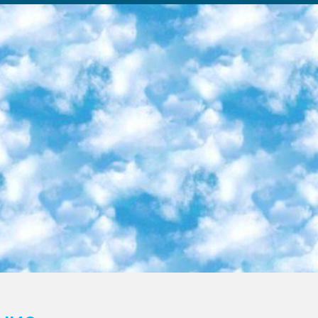
ка образовательный центр (Худайкулов Ш.) итоговый государственный аттестационный экзамен ориентирован на творческое и логическое мышление при подготовке базы материалов учитывать введение заданий. 5. Следует отметить, что: сертификат государственного образца о знании общеобразовательного предмета и как минимум национальный уровень B1 по предметам на иностранных языках, указанным в Приложении 2. или международно признанный сертификат эквивалентного уровня студенты, изучающие определенный предмет, освобождаются от экзамена; по соответствующим предметам запланирована итоговая государственная аттестация за день до дня, путем жеребьевки Рабочей группой (в письменной форме по предметам, проводимым в форме) из числа сформированных вариантов выбрано 2 варианта; 2 выбранных варианта экзамена анонсированы на официальном сайте министерства и все выпускники по всей стране на основе этих вариантов проводит итоговую государственную аттестацию. 6. Государственное образование учащихся средних общеобразовательных учреждений. знания в соответствии с квалификационными требованиями, которые необходимо приобрести на основании стандартов итоговый (выпускной) контроль для 9 и 11 классов в целях тестирования Экзамены (далее – экзамены) состоят из предметов, перечисленных в приложении 1. будет сделано. 7. Экзамены пройдут с 26 мая по 15 июня 2024 г. (кроме науки физического воспитания). 8. Физическая для учащихся 9 классов общесредних образовательных учреждений. Экзамены по предмету «Образование, квалификация медицина» 1-6 мая 2024 года. сотрудники перевести под присмотр (с отклонениями в физическом или умственном развитии) специализированная школа для детей, школы-интернаты и со сколиозом школы-интернаты санаторного типа для больных детей исключены). 9. Он был слепым, слабовидящим и имел нарушения опорно-двигательного аппарата. экзамены в специализированных школах и интернатах для детей должны проводиться исходя из требований, предъявляемых к общеобразовательным учреждениям (физкультура кроме науки). 10. Специализированная школа для глухих и слабослышащих детей. и экзамены в интернатах и быть реализован в виде письменного теста по математике. 11. Специальность для умственно отсталых детей. Для 9 класса Родной язык и литературное письмо Государственный язык (язык обучения – узбекский). для неклассов) написано Математическое письмо Письменная/устная история Узбекистана Физическое воспитание практично Итоговый контроль Для 11 класса Написание родного языка и литературы (эссе) Математическое письмо Узбекский язык (обучение на узбекском языке) не посещающее общее среднее образование для учреждений)/Образовательное учреждение выбор письменный и устный Иностранный язык письменный/устный Письменная/устная история Узбекистана *По выбору студента:  Химия  Физика  Основы государственного права  География 10 бесплатных образовательных ресурсов - Мы составили подборку онлайн-проектов с интерактивными упражнениями, видеолекциями и статьями. Они помогут вам обрести новые и освежить старые знания бесплатно. 1. «ИНТУИТ» Старейшая образовательная площадка Рунета. Здесь вы найдёте сотни текстовых и видеокурсов на десятки различных тем — от программирования до психологии. Многие курсы подготовлены российскими университетами и крупными международными компаниями вроде Intel и Microsoft. Самостоятельное обучение бесплатное, но желающие могут оплатить услуги персональных наставников. 2. «Смартия» знакомит с актуальными профессиями и подсказывает, как им обучаться. Выбрав заинтересовавшую вас специальность — SMM-специалист, фотограф, веб-дизайнер или другую, — увидите список необходимых для неё умений. Чтобы вы могли освоить их самостоятельно, для каждого умения площадка отображает подборку ссылок на учебные материалы. Хотя «Смартия» ориентируется на русскоязычную аудиторию, часть контента всё же доступна только на английском. 3. «Лекторий Физтеха» Проект Московского физико-технического института (Физтеха). С его помощью вы можете смотреть онлайн серии лекций, записанные на видео в этом вузе. В числе доступных предметов — физика, биология, химия, информационные технологии и другие. К некоторым лекциям администрация ресурса прилагает готовые конспекты, которые можно скачивать в PDF-формате. 4. ITMOcourses Онлайн-площадка Санкт-Петербургского национального исследовательского университета информационных технологий, механики и оптики (ИТМО). Ресурс предоставляет свободный доступ к курсам, разработанным в этом вузе. Каталог материалов разбит на четыре категории: «Оптические системы и технологии», «Приборостроение и робототехника», «Информационные технологии» и «Биотехнологии». Курсы состоят из видеолекций, интерактивных демонстраций и заданий. 5. «КиберЛенинка» Электронная научная библиот