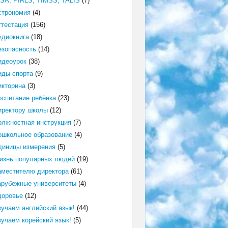
ISA, PIRLS, TIMSS, TALIS
(7)
строномия
(4)
ттестация
(156)
удиокнига
(18)
езопасность
(14)
идеоурок
(38)
иды спорта
(9)
икторина
(3)
оспитание ребёнка
(23)
иректору школы
(12)
олжностная инструкция
(7)
ошкольное образование
(4)
диницы измерения
(5)
изнь популярных людей
(19)
аместителю директора
(61)
арубежные университеты
(4)
доровье
(12)
зучаем английский язык!
(44)
зучаем корейский язык!
(5)