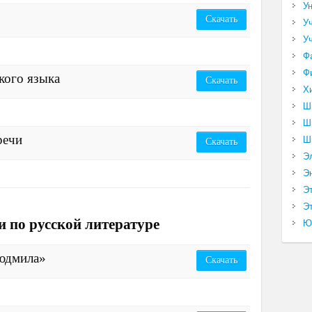
У
Скачать
У
У
Ф
Ф
кого языка
Скачать
Х
Ш
Ш
речи
Ш
Скачать
Э
Э
Э
Эт
и по русской литературе
Ю
юдмила»
Скачать