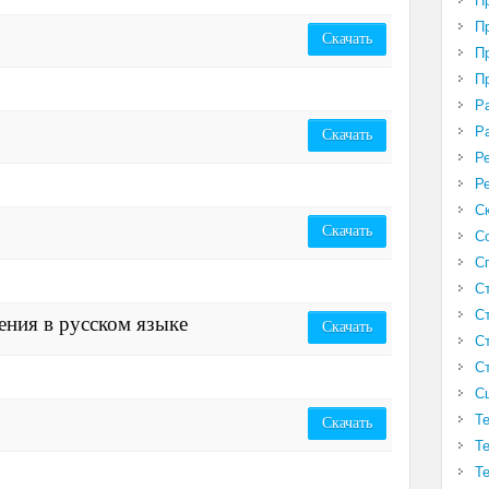
П
П
Скачать
П
П
Р
Р
Скачать
Р
Р
С
Скачать
С
С
С
С
ния в русском языке
Скачать
С
С
С
Т
Скачать
Т
Т