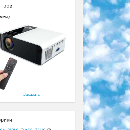
нтров
екча)
Заказать
брики