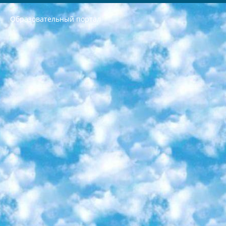
Образовательный портал
РЕСПУБЛИКА УЗБЕКИСТАН МИНИСТРЕРСТВО ДОШКОЛЬНОГО И ШКОЛЬНОГО ОБРАЗОВАНИЯ КОМАНДА в общеобразовательных учреждениях в 2023-2024 учебном году организация и проведение итоговой государственной аттестации обучающихся о Министра дошкольного и школьного образования Республики Узбекистан от 4 марта 2008 года (постановлением Минюста от 20 марта 2008 года № 1778 государственной регистрации) «Итоговое состояние учащихся общего среднего образования на основании положения об утверждении положения об аттестации общего среднего образования выпускной экзамен студентов в образовательных учреждениях в 2023-2024 учебном году В целях организации и прохождения аттестации приказываю: 1. Следующее: перечень предметов, по которым будет проводиться итоговая государственная аттестация и экзамен формы перевода согласно приложению 1; сертификаты международного образца, оценивающие уровень владения иностранными языками перечень согласно приложению 2; 2. Педагогический при специализированных образовательных учреждениях. научно-практический центр квалификации и международной оценки (Д.Давидова) 2024 г. До 25 марта: задания по предметам, по которым будет проводиться итоговая аттестация разработка и утверждение технических условий; итоговая аттестация на основании разработанного предметного задания разработка вопросов по предметам (устно и письменно), экзамен передача; общеобразовательные средние школы и специальные учебные заведения учащиеся выпускных классов школ и интернатов в агентской системе подготовка базы данных экзаменационных материалов и критериев оценки; перевод базы экзаменационных материалов на все языки обучения подать в Республиканский образовательный центр для изготовления; варианты экзаменов на основе разработанных контрольных материалов пусть будут поставлены задачи формирования. 3. Республиканский образовательный центр (Ш.Худайкулов) до 5 апреля 2024 года. до: база данных предоставленных экзаменационных материалов на все языки обучения перевод и экспертиза; для слепых, слабовидящих, глухих, слабослышащих и умственно отсталых детей учащиеся выпускных классов специализированных школ и школ-интернатов база данных экзаменационных материалов на всех преподаваемых языках подготовка критериев оценки; специализированные школы для умственно отсталых детей и технологии для учащихся выпускных классов школ-интернатов разработка соответствующих рекомендаций и критериев проведения ЕГЭ по естествознанию давать задания. 4. Педагогический при специализированных образовательных учреждениях. Научно-практический центр навыков и международной оценки (Д.Давидова), Республика образовательный центр (Худайкулов Ш.) итоговый государственный аттестационный экзамен ориентирован на творческое и логическое мышление при подготовке базы материалов учитывать введение заданий. 5. Следует отметить, что: сертификат государственного образца о знании общеобразовательного предмета и как минимум национальный уровень B1 по предметам на иностранных языках, указанным в Приложении 2. или международно признанный сертификат эквивалентного уровня студенты, изучающие определенный предмет, освобождаются от экзамена; по соответствующим предметам запланирована итоговая государственная аттестация за день до дня, путем жеребьевки Рабочей группой (в письменной форме по предметам, проводимым в форме) из числа сформированных вариантов выбрано 2 варианта; 2 выбранных варианта экзамена анонсированы на официальном сайте министерства и все выпускники по всей стране на основе этих вариантов проводит итоговую государственную аттестацию. 6. Государственное образование учащихся средних общеобразовательных учреждений. знания в соответствии с квалификационными требованиями, которые необходимо приобрести на основании стандартов итоговый (выпускной) контроль для 9 и 11 классов в целях тестирования Экзамены (далее – экзамены) состоят из предметов, перечисленных в приложении 1. будет сделано. 7. Экзамены пройдут с 26 мая по 15 июня 2024 г. (кроме науки физического воспитания). 8. Физическая для учащихся 9 классов общесредних образовательных учреждений. Экзамены по предмету «Образование, квалификация медицина» 1-6 мая 2024 года. сотрудники перевести под присмотр (с отклонениями в физическом или умственном развитии) специализированная школа для детей, школы-интернаты и со сколиозом школы-интернаты санаторного типа для больных детей исключены). 9. Он был слепым, слабовидящим и имел нарушения опорно-двигательного аппарата. экзамены в специализированных школах и интернатах для детей должны проводиться исходя из требований, предъявляемых к общеобразовательным учреждениям (физкультура кроме науки). 10. Специализированная школа для глухих и слабослышащих детей. и экзамены в интернатах и быть реализован в виде письменного теста по математике. 11. Специальность для умственно отсталых детей. Для 9 класса Родной язык и литературное письмо Государственный язык (язык обучения – узбекский). для неклассов) написано Математическое письмо Письменная/устная история Узбекистана Физическое воспитание практично Итоговый контроль Для 11 класса Написание родного языка и литературы (эссе) Математическое письмо Узбекский язык (обучение на узбекском языке) не посещающее общее среднее образование для учреждений)/Образовательное учреждение выбор письменный и устный Иностранный язык письменный/устный Письменная/устная история Узбекистана *По выбору студента:  Химия  Физика  Основы государственного права  География 10 бесплатных образовательных ресурсов - Мы составили подборку онлайн-проектов с интерактивными упражнениями, видеолекциями и статьями. Они помогут вам обрести новые и освежить старые знания бесплатно. 1. «ИНТУИТ» Старейшая образовательная площадка Рунета. Здесь вы найдёте сотни текстовых и видеокурсов на десятки различных тем — от программирования до психологии. Многие курсы подготовлены российскими университетами и крупными международными компаниями вроде Intel и Microsoft. Самостоятельное обучение бесплатное, но желающие могут оплатить услуги персональных наставников. 2. «Смартия» знакомит с актуальными профессиями и подсказывает, как им обучаться. Выбрав заинтересовавшую вас специальность — SMM-специалист, фотограф, веб-дизайнер или другую, — увидите список необходимых для неё умений. Чтобы вы могли освоить их самостоятельно, для каждого умения площадка отображает подборку ссылок на учебные материалы. Хотя «Смартия» ориентируется на русскоязычную аудиторию, часть контента всё же доступна только на английском. 3. «Лекторий Физтеха» Проект Московского физико-технического института (Физтеха). С его помощью вы можете смотреть онлайн серии лекций, записанные на видео в этом вузе. В числе доступных предметов — физика, биология, химия, информационные технологии и другие. К некоторым лекциям администрация ресурса прилагает готовые конспекты, которые можно скачивать в PDF-формате. 4. ITMOcourses Онлайн-площадка Санкт-Петербургского национального исследовательского университета информационных технологий, механики и оптики (ИТМО). Ресурс предоставляет свободный доступ к курсам, разработанным в этом вузе. Каталог материалов разбит на четыре категории: «Оптические системы и технологии», «Приборостроение и робототехника», «Информационные технологии» и «Биотехнологии». Курсы состоят из видеолекций, интерактивных демонстраций и заданий. 5. «КиберЛенинка» Электронная научная библиотека открытого доступа. Каталог площадки регулярно обрастает текстами статей из различных научных изданий. Сгруппированные по журналам и рубрикам публикации можно читать онлайн или скачивать целиком в PDF-формате. Проект нацелен на популяризацию науки за счёт открытого доступа к качественной информации. 6. «ПостНаука» На этом ресурсе публикуют подборки видеолекций, составленные экспертами из разных отраслей и объединённые общими темами. Среди них, к примеру, есть серии «Биоинформатика и геномика», «Культура средневековой Скандинавии» и Cinema Studies о теории кино. Каждая подборка лекций — логически связанная история, рассказанная экспертом от первого лица. Кроме того, на сайте появляются научно-образовательные статьи и тесты на разные темы. 7. «Newочём» Команда проекта «Newочём» отбирает самые интересные тексты из англоязычных СМИ и переводит те из них, за которые голосуют участники сообщества «ВКонтакте». По большей части это научно-популярные статьи. Редакторы придумывают лишь заголовки, в остальном содержание переводов соответствует оригиналам. Полные тексты можно читать прямо в социальной сети. 8. InternetUrok Онлайн-база материалов по основным дисциплинам школьной программы. Информация на сайте структурирована по классам, предметам и темам (урокам). Каждый урок состоит из видеолекций и конспектов. Есть также интерактивные тренажёры и тесты для закрепления пройденного материала. Даже если вы давно окончили школу, возможность повторить программу старших классов всегда может пригодиться. 9. Edutainme Ещё один ресурс об образовании. В отличие от Newtonew, как мне кажется, Edutainme больше ориентируется на представителей индустрии: педагогов, предпринимателей, разработчиков образовательных проектов. Но и любой, кто просто стремится к саморазвитию, найдёт на сайте много полезного и интересного для себя. Например, информацию о новых курсах и образовательных сервисах. 10. Newtonew Онлайн-медиа об образовании и обучении в широком смысле. Авторы Newtonew пишут об инструментах, заведениях, тактиках и стратегиях, которые помогают учить других и получать новые знания самостоятельно. На этой площадке вы найдёте новости, обзоры, аналитические мат