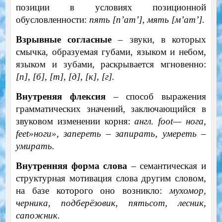
позиции в условиях позиционной
обусловленности:
пять [п’ат’], мять [м’ат’].
Взрывные согласные
– звуки, в которых
смычка, образуемая губами, языком и небом,
языком и зубами, раскрывается мгновенно:
[п], [б], [т], [д], [к], [г].
Внутреняя флексия
– способ выражения
грамматических значений, заключающийся в
звуковом изменении корня:
англ.
foot
— нога,
feet
»ноги», запереть – запирать, умереть –
умирать.
Внутренняя форма слова
– семантическая и
структурная мотивация слова другим словом,
на базе которого оно возникло:
мухомор,
черника, подберёзовик, пятьсот, лесник,
сапожник
.