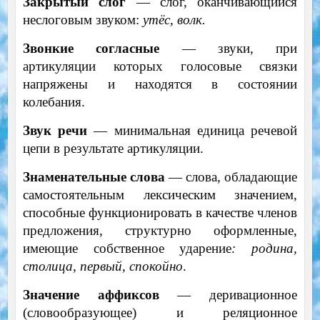
Закрытый слог
— слог, оканчивающийся
неслоговым звуком:
утёс, волк.
Звонкие согласные
— звуки, при
артикуляции которых голосовые связки
напряжены и находятся в состоянии
колебания.
Звук речи
— минимальная единица речевой
цепи в результате артикуляции.
Знаменательные слова
— слова, обладающие
самостоятельным лексическим значением,
способные функционировать в качестве членов
предложения, структурно оформленные,
имеющие собственное ударение
: родина,
столица, первый, спокойно
.
Значение аффиксов
— деривационное
(словообразующее) и реляционное