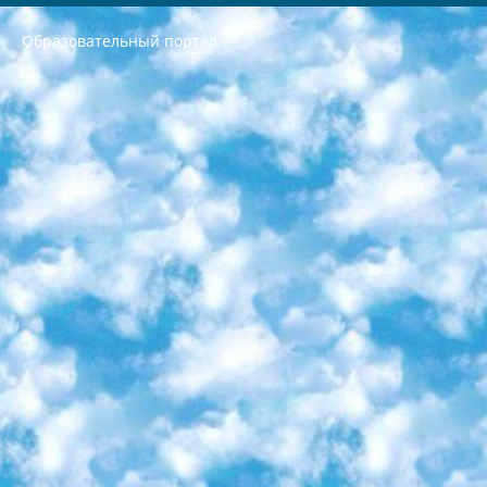
Образовательный портал
РЕСПУБЛИКА УЗБЕКИСТАН МИНИСТРЕРСТВО ДОШКОЛЬНОГО И ШКОЛЬНОГО ОБРАЗОВАНИЯ КОМАНДА в общеобразовательных учреждениях в 2023-2024 учебном году организация и проведение итоговой государственной аттестации обучающихся о Министра дошкольного и школьного образования Республики Узбекистан от 4 марта 2008 года (постановлением Минюста от 20 марта 2008 года № 1778 государственной регистрации) «Итоговое состояние учащихся общего среднего образования на основании положения об утверждении положения об аттестации общего среднего образования выпускной экзамен студентов в образовательных учреждениях в 2023-2024 учебном году В целях организации и прохождения аттестации приказываю: 1. Следующее: перечень предметов, по которым будет проводиться итоговая государственная аттестация и экзамен формы перевода согласно приложению 1; сертификаты международного образца, оценивающие уровень владения иностранными языками перечень согласно приложению 2; 2. Педагогический при специализированных образовательных учреждениях. научно-практический центр квалификации и международной оценки (Д.Давидова) 2024 г. До 25 марта: задания по предметам, по которым будет проводиться итоговая аттестация разработка и утверждение технических условий; итоговая аттестация на основании разработанного предметного задания разработка вопросов по предметам (устно и письменно), экзамен передача; общеобразовательные средние школы и специальные учебные заведения учащиеся выпускных классов школ и интернатов в агентской системе подготовка базы данных экзаменационных материалов и критериев оценки; перевод базы экзаменационных материалов на все языки обучения подать в Республиканский образовательный центр для изготовления; варианты экзаменов на основе разработанных контрольных материалов пусть будут поставлены задачи формирования. 3. Республиканский образовательный центр (Ш.Худайкулов) до 5 апреля 2024 года. до: база данных предоставленных экзаменационных материалов на все языки обучения перевод и экспертиза; для слепых, слабовидящих, глухих, слабослышащих и умственно отсталых детей учащиеся выпускных классов специализированных школ и школ-интернатов база данных экзаменационных материалов на всех преподаваемых языках подготовка критериев оценки; специализированные школы для умственно отсталых детей и технологии для учащихся выпускных классов школ-интернатов разработка соответствующих рекомендаций и критериев проведения ЕГЭ по естествознанию давать задания. 4. Педагогический при специализированных образовательных учреждениях. Научно-практический центр навыков и международной оценки (Д.Давидова), Республика образовательный центр (Худайкулов Ш.) итоговый государственный аттестационный экзамен ориентирован на творческое и логическое мышление при подготовке базы материалов учитывать введение заданий. 5. Следует отметить, что: сертификат государственного образца о знании общеобразовательного предмета и как минимум национальный уровень B1 по предметам на иностранных языках, указанным в Приложении 2. или международно признанный сертификат эквивалентного уровня студенты, изучающие определенный предмет, освобождаются от экзамена; по соответствующим предметам запланирована итоговая государственная аттестация за день до дня, путем жеребьевки Рабочей группой (в письменной форме по предметам, проводимым в форме) из числа сформированных вариантов выбрано 2 варианта; 2 выбранных варианта экзамена анонсированы на официальном сайте министерства и все выпускники по всей стране на основе этих вариантов проводит итоговую государственную аттестацию. 6. Государственное образование учащихся средних общеобразовательных учреждений. знания в соответствии с квалификационными требованиями, которые необходимо приобрести на основании стандартов итоговый (выпускной) контроль для 9 и 11 классов в целях тестирования Экзамены (далее – экзамены) состоят из предметов, перечисленных в приложении 1. будет сделано. 7. Экзамены пройдут с 26 мая по 15 июня 2024 г. (кроме науки физического воспитания). 8. Физическая для учащихся 9 классов общесредних образовательных учреждений. Экзамены по предмету «Образование, квалификация медицина» 1-6 мая 2024 года. сотрудники перевести под присмотр (с отклонениями в физическом или умственном развитии) специализированная школа для детей, школы-интернаты и со сколиозом школы-интернаты санаторного типа для больных детей исключены). 9. Он был слепым, слабовидящим и имел нарушения опорно-двигательного аппарата. экзамены в специализированных школах и интернатах для детей должны проводиться исходя из требований, предъявляемых к общеобразовательным учреждениям (физкультура кроме науки). 10. Специализированная школа для глухих и слабослышащих детей. и экзамены в интернатах и быть реализован в виде письменного теста по математике. 11. Специальность для умственно отсталых детей. Для 9 класса Родной язык и литературное письмо Государственный язык (язык обучения – узбекский). для неклассов) написано Математическое письмо Письменная/устная история Узбекистана Физическое воспитание практично Итоговый контроль Для 11 класса Написание родного языка и литературы (эссе) Математическое письмо Узбекский язык (обучение на узбекском языке) не посещающее общее среднее образование для учреждений)/Образовательное учреждение выбор письменный и устный Иностранный язык письменный/устный Письменная/устная история Узбекистана *По выбору студента:  Химия  Физика  Основы государственного права  География 10 бесплатных образовательных ресурсов - Мы составили подборку онлайн-проектов с интерактивными упражнениями, видеолекциями и статьями. Они помогут вам обрести новые и освежить старые знания бесплатно. 1. «ИНТУИТ» Старейшая образовательная площадка Рунета. Здесь вы найдёте сотни текстовых и видеокурсов на десятки различных тем — от программирования до психологии. Многие курсы подготовлены российскими университетами и крупными международными компаниями вроде Intel и Microsoft. Самостоятельное обучение бесплатное, но желающие могут оплатить услуги персональных наставников. 2. «Смартия» знакомит с актуальными профессиями и подсказывает, как им обучаться. Выбрав заинтересовавшую вас специальность — SMM-специалист, фотограф, веб-дизайнер или другую, — увидите список необходимых для неё умений. Чтобы вы могли освоить их самостоятельно, для каждого умения площадка отображает подборку ссылок на учебные материалы. Хотя «Смартия» ориентируется на русскоязычную аудиторию, часть контента всё же доступна только на английском. 3. «Лекторий Физтеха» Проект Московского физико-технического института (Физтеха). С его помощью вы можете смотреть онлайн серии лекций, записанные на видео в этом вузе. В числе доступных предметов — физика, биология, химия, информационные технологии и другие. К некоторым лекциям администрация ресурса прилагает готовые конспекты, которые можно скачивать в PDF-формате. 4. ITMOcourses Онлайн-площадка Санкт-Петербургского национального исследовательского университета информационных технологий, механики и оптики (ИТМО). Ресурс предоставляет свободный доступ к курсам, разработанным в этом вузе. Каталог материалов разбит на четыре категории: «Оптические системы и технологии», «Приборостроение и робототехника», «Информационные технологии» и «Биотехнологии». Курсы состоят из видеолекций, интерактивных демонстраций и заданий. 5. «КиберЛенинка» Электронная научная библиотека открытого доступа. Каталог площадки регулярно обрастает текстами статей из различных научных изданий. Сгруппированные по журналам и рубрикам публикации можно читать онлайн или скачивать целиком в PDF-формате. Проект нацелен на популяризацию науки за счёт открытого доступа к качественной информации. 6. «ПостНаука» На этом ресурсе публикуют подборки видеолекций, составленные экспертами из разных отраслей и объединённые общими темами. Среди них, к примеру, есть серии «Биоинформатика и геномика», «Культура средневековой Скандинавии» и Cinema Studies о теории кино. Каждая подборка лекций — логически связанная история, рассказанная экспертом от первого лица. Кроме того, на сайте появляются научно-образовательные статьи и тесты на разные темы. 7. «Newочём» Команда проекта «Newочём» отбирает самые интересные тексты из англоязычных СМИ и переводит те из них, за которые голосуют участники сообщества «ВКонтакте». По большей части это научно-популярные статьи. Редакторы придумывают лишь заголовки, в остальном содержание переводов соответствует оригиналам. Полные тексты можно читать прямо в социальной сети. 8. InternetUrok Онлайн-база материалов по основным дисциплинам школьной программы. Информация на сайте структурирована по классам, предметам и темам (урокам). Каждый урок состоит из видеолекций и конспектов. Есть также интерактивные тренажёры и тесты для закрепления пройденного материала. Даже если вы давно окончили школу, возможность повторить программу старших классов всегда может пригодиться. 9. Edutainme Ещё один ресурс об образовании. В отличие от Newtonew, как мне кажется, Edutainme больше ориентируется на представителей индустрии: педагогов, предпринимателей, разработчиков образовательных проектов. Но и любой, кто просто стремится к саморазвитию, найдёт на сайте много полезного и интересного для себя. Например, информацию о новых курсах и образовательных сервисах. 10. Newtonew Онлайн-медиа об образовании и обучении в широком смысле. Авторы Newtonew пишут об инструментах, заведениях, тактиках и стратегиях, которые помогают учить других и получать новые знания самостоятельно. На этой площадке вы найдёте новости, обзоры, аналитические мат