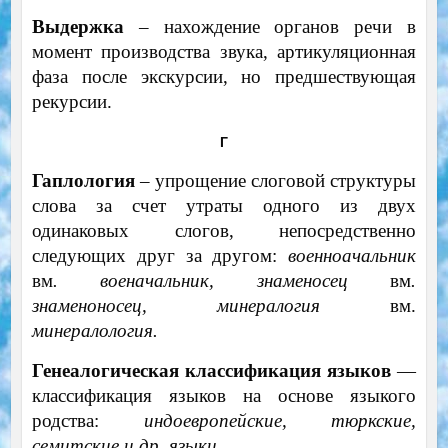
Выдержка
– нахождение органов речи в
момент производства звука, артикуляционная
фаза после экскурсии, но предшествующая
рекурсии.
Г
Гаплология
– упрощение слоговой структуры
слова за счет утраты одного из двух
одинаковых слогов, непосредственно
следующих друг за другом:
военноачальник
вм
. военачальник, знаменосец
вм
.
знаменоносец, минералогия
вм.
минералология.
Генеалогическая классификация языков
—
классификация языков на основе языкого
родства:
индоевропейские, тюркские,
семитские и др. языки.