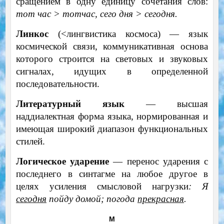
сращением в одну единицу сочетания слов:
тот час > тотчас, сего дня > сегодня.
Линкос
(<лингвистика космоса) — язык
космической связи, коммуникативная основа
которого строится на световых и звуковых
сигналах, идущих в определенной
последовательности.
Литературный язык
— высшая
наддиалектная форма языка, нормированная и
имеющая широкий диапазон функциональных
стилей.
Логическое ударение
— перенос ударения с
последнего в синтагме на любое другое в
целях усиления смысловой нагрузки
: Я
сегодня
пойду домой; погода
прекрасная
.
М