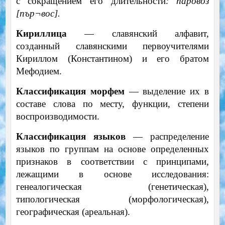
с сокращением его длительности
: паровоз
[пър
¬
вос].
Кириллица
— славянский алфавит,
созданный славянскими первоучителями
Кириллом (Константином) и его братом
Мефодием.
Классификация морфем
— выделение их в
составе слова по месту, функции, степени
воспроизводимости.
Классификация языков
— распределение
языков по группам на основе определенных
признаков в соответствии с принципами,
лежащими в основе исследования:
генеалогическая (генетическая),
типологическая (морфологическая),
географическая (ареальная).