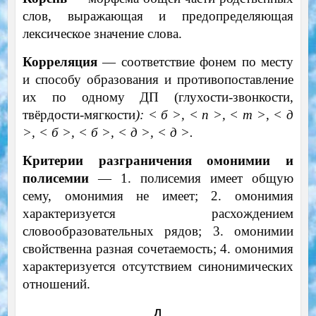
слов, выражающая и предопределяющая
лексическое значение слова.
Корреляция
— соответствие фонем по месту
и способу образования и противопоставление
их по одному ДП (глухости-звонкости,
твёрдости-мягкости
): < б >, < п >, < т >, < д
>, < б >, < б >, < д >, < д >.
Критерии разграничения омонимии и
полисемии
— 1. полисемия имеет общую
сему, омонимия не имеет; 2. омонимия
характеризуется расхождением
словообразовательных рядов; 3. омонимии
свойственна разная сочетаемость; 4. омонимия
характеризуется отсутствием синонимических
отношений.
Л