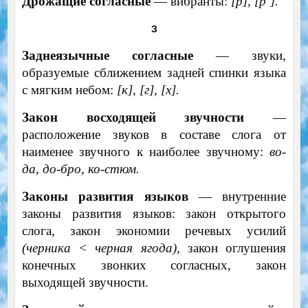
Дрожащие согласные
— вибранты:
[р], [р’].
З
Заднеязычные согласные
— звуки,
образуемые сближением задней спинки языка
с мягким небом:
[к], [г], [х].
Закон восходящей звучности
—
расположение звуков в составе слога от
наименее звучного к наиболее звучному:
во-
да, до-бро, ко-стюм.
Законы развития языков
— внутренние
законы развития языков: закон открытого
слога, закон экономии речевых усилий
(черника < черная ягода),
закон оглушения
конечных звонких согласных, закон
выходящей звучности.