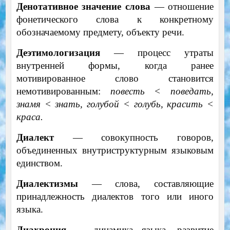
Денотативное значение слова
— отношение
фонетического слова к конкретному
обозначаемому предмету, объекту речи.
Деэтимологизация
— процесс утраты
внутренней формы, когда ранее
мотивированное слово становится
немотивированным:
повесть < поведать,
знамя < знать, голубой < голубь, красить <
краса.
Диалект
— совокупность говоров,
объединенных внутриструктурным языковым
единством.
Диалектизмы
— слова, составляющие
принадлежность диалектов того или иного
языка.
Диахрония
— динамика языка, развитие