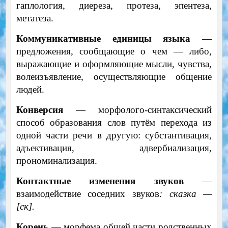
гаплология, диереза, протеза, эпентеза,
метатеза.
Коммуникативные единицы языка
—
предложения, сообщающие о чем — либо,
выражающие и оформляющие мысли, чувства,
волеизъявление, осуществляющие общение
людей.
Конверсия
— морфолого-синтаксический
способ образования слов путём перехода из
одной части речи в другую: субстантивация,
адъективация, адвербиализация,
прономинализация.
Контактные изменения звуков
—
взаимодействие соседних звуков
: сказка —
[ск].
Корень
— морфема общей части родственных