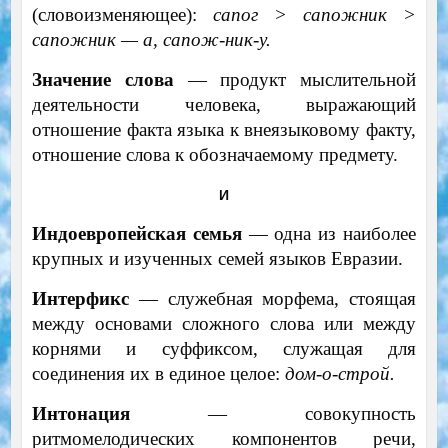
(словоизменяющее):
сапог > сапожник >
сапожник — а, сапож-ник-у.
Значение слова
— продукт мыслительной
деятельности человека, выражающий
отношение факта языка к внеязыковому факту,
отношение слова к обозначаемому предмету.
И
Индоевропейская семья
— одна из наиболее
крупных и изученных семей языков Евразии.
Интерфикс
— служебная морфема, стоящая
между основами сложного слова или между
корнями и суффиксом, служащая для
соединения их в единое целое:
дом-о-строй.
Интонация
— совокупность
ритмомелодических компонентов речи,