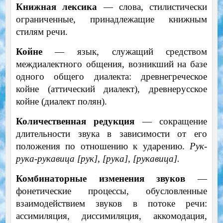
Книжная лексика
— слова, стилистически
ограниченные, принадлежащие книжным
стилям речи.
Койне
— язык, служащий средством
междиалектного общения, возникший на базе
одного общего диалекта: древнегреческое
койне (аттический диалект), древнерусское
койне (диалект полян).
Количественная редукция
— сокращение
длительности звука в зависимости от его
положения по отношению к ударению.
Рук-
рука-рукавица [рук], [рука], [рукавица].
Комбинаторные изменения звуков
—
фонетические процессы, обусловленные
взаимодействием звуков в потоке речи:
ассимиляция, диссимиляция, аккомодация,