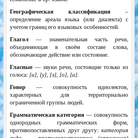
Географическая классификация
–
определение ареала языка (или диалекта) с
учетом границ его языковых особенностей.
Глагол
— знаменательная часть речи,
объединяющая в своём составе слова,
обозначающие действие или состояние.
Гласные
— звуки речи, состоящие только из
голоса:
[и], [у], [э], [о], [а].
Говор
— совокупность идиолектов,
характерных для территориально
ограниченной группы людей.
Грамматическая категория
— совокупность
однородных грамматических форм,
противопоставленных друг другу:
категория
вида — противопоставление (оппозиция)