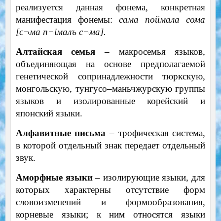
реализуется данная фонема, конкретная
манифестация фонемы:
сама поймала сома
[с
¬
ма
п
¬
iмалъ
с
¬
ма].
Алтайская семья
– макросемья языков,
объединяющая на основе предполагаемой
генетической сопринадлежности тюркскую,
монгольскую, тунгусо–маньчжурскую группы
языков и изолированные корейский и
японский языки.
Алфавитные письма
– трофическая система,
в которой отдельный знак передает отдельный
звук.
Аморфные языки
– изолирующие языки, для
которых характерны отсутствие форм
словоизменений и формообразования,
корневые языки; к ним относятся языки