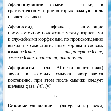
Аффигирующие языки
– языки, в
грамматическом строе которых важную роль
играют аффиксы.
Аффиксоид
– аффиксы, занимающие
промежуточное положение между корневыми
и служебными морфемами, по происхождению
выходят к самостоятельным корням и словам:
языковедение, литературоведение,
землеведение, авиалинии, авиапочта.
Аффрикаты
– (лат. Affricata «притертая»)
звуки, в которых смычка раскрывается
постепенно, при этом после смычки следует
щелевая фаза:
[ч], [у].
Б
Боковые согласные
– (латеральные) звуки,