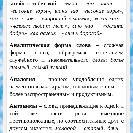
китайско-тибетской семьи:
гао шань –
«высокие горы», шань гао «высокие горы»,
хао жэнь – «хороший человек», жэнь хао –
«человек любит меня», сию хао – «делать
добро», хао дагвих – «очень дорогой».
Аналитическая форма слова
– сложная
форма слова, образуемая сочетанием
служебного и знаменательного слова:
более
сильный, самый лучший.
Аналогия
– процесс уподобления одних
элементов языка другим, связанным с ним, но
более распространенным и продуктивным.
Антонимы
– слова, принадлежащие к одной и
той же части речи, имеющие
противоположные, но соотносительные друг с
другом значения:
молодой – старый, день –