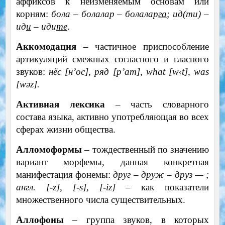
аффиксов к неизменяемым основам или
корням:
бола – болалар – болалар
га
; ид(ти) –
ид
и
– иди
те
.
Аккомодация
– частичное приспособление
артикуляций смежных согласного и гласного
звуков:
нёс [н’ос], ряд [р’ат],
what
[
w
‹
t
],
was
[
w
ə
z
].
Активная лексика
– часть словарного
состава языка, активно употребляющая во всех
сферах жизни общества.
Алломоформы
– тождественный по значению
вариант морфемы, данная конкретная
манифестация фонемы:
друг – друж – друз — ;
англ. [-
z
], [-
s
], [-
iz
]
– как показатели
множественного числа существительных.
Аллофоны
– группа звуков, в которых