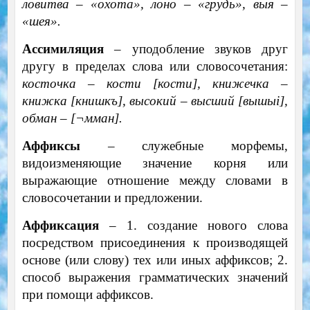
ловитва – «охота», лоно – «грудь», выя –
«шея».
Ассимиляция
– уподобление звуков друг
другу в пределах слова или словосочетания:
косточка – кости [кости], книжечка –
книжка [книшкъ], высокий – высший [вышы
i
],
обман – [
¬
мман].
Аффиксы
– служебные морфемы,
видоизменяющие значение корня или
выражающие отношение между словами в
словосочетании и предложении.
Аффиксация
– 1. создание нового слова
посредством присоединения к производящей
основе (или слову) тех или иных аффиксов; 2.
способ выражения грамматических значений
при помощи аффиксов.