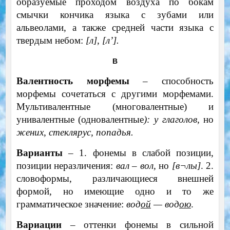
образуемые проходом воздуха по бокам
смычки кончика языка с зубами или
альвеолами, а также средней части языка с
твердым небом:
[л], [л’].
В
Валентность морфемы
– способность
морфемы сочетаться с другими морфемами.
Мультивалентные (многовалентные) и
унивалентные (одновалентные
): у глаголов,
но
жених, стеклярус, попадья.
Варианты
– 1. фонемы в слабой позиции,
позиции неразличения:
вал – вол,
но
[в
¬
лы]
. 2.
словоформы, различающиеся внешней
формой, но имеющие одно и то же
грамматическое значение:
вод
ой
— вод
ою
.
Вариации
– оттенки фонемы в сильной