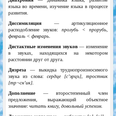
языка во времени, изучение языка в процессе
развития.
Диссимиляция
— артикуляционное
расподобление звуков:
пролубь < прорубь,
февраль < феврарь
.
Дистактные изменения звуков
— изменение
в звуках, находящихся на некотором
расстоянии друг от друга.
Дизреза
— выкидка труднопроизносимого
звука из слова:
сердце [с’эрцъ], тростник
[тр
¬
сн’ик].
Дополнение
— второстепенный член
предложения, выражающий объектное
значение:
читать книгу, довольный успехом.