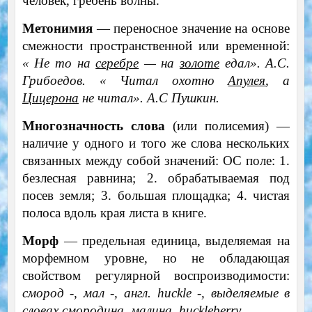
человек, гребень волны.
Метонимия
— переносное значение на основе
смежности пространственной или временной:
« Не то на
серебре
— на
золоте
едал». А.С.
Грибоедов. « Читал охотно
Апулея
, а
Цицерона
не читал». А.С Пушкин.
Многозначность слова
(или полисемия) —
наличие у одного и того же слова нескольких
связанных между собой значений: ОС поле: 1.
безлесная равнина; 2. обрабатываемая под
посев земля; 3. большая площадка; 4. чистая
полоса вдоль края листа в книге.
Морф
— предельная единица, выделяемая на
морфемном уровне, но не обладающая
свойством регулярной воспроизводимости:
смород -, мал -, англ.
huckle
-, выделяемые в
словах смородина, малина,
huckleberry
.