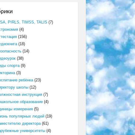
брики
ISA, PIRLS, TIMSS, TALIS
(7)
строномия
(4)
ттестация
(156)
удиокнига
(18)
езопасность
(14)
идеоурок
(38)
иды спорта
(9)
икторина
(3)
оспитание ребёнка
(23)
иректору школы
(12)
олжностная инструкция
(7)
ошкольное образование
(4)
диницы измерения
(5)
изнь популярных людей
(19)
аместителю директора
(61)
арубежные университеты
(4)