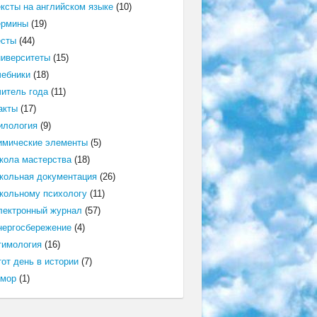
ексты на английском языке
(10)
ермины
(19)
есты
(44)
ниверситеты
(15)
чебники
(18)
читель года
(11)
акты
(17)
илология
(9)
имические элементы
(5)
кола мастерства
(18)
кольная документация
(26)
кольному психологу
(11)
лектронный журнал
(57)
нергосбережение
(4)
тимология
(16)
от день в истории
(7)
мор
(1)