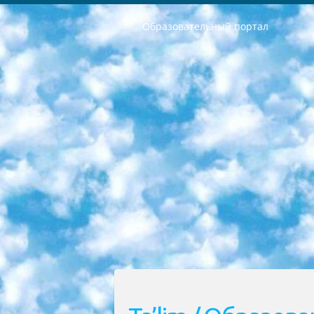
Образовательный портал
РЕСПУБЛИКА УЗБЕКИСТАН МИНИСТРЕРСТВО ДОШКОЛЬНОГО И ШКОЛЬНОГО ОБРАЗОВАНИЯ КОМАНДА в общеобразовательных учреждениях в 2023-2024 учебном году организация и проведение итоговой государственной аттестации обучающихся о Министра дошкольного и школьного образования Республики Узбекистан от 4 марта 2008 года (постановлением Минюста от 20 марта 2008 года № 1778 государственной регистрации) «Итоговое состояние учащихся общего среднего образования на основании положения об утверждении положения об аттестации общего среднего образования выпускной экзамен студентов в образовательных учреждениях в 2023-2024 учебном году В целях организации и прохождения аттестации приказываю: 1. Следующее: перечень предметов, по которым будет проводиться итоговая государственная аттестация и экзамен формы перевода согласно приложению 1; сертификаты международного образца, оценивающие уровень владения иностранными языками перечень согласно приложению 2; 2. Педагогический при специализированных образовательных учреждениях. научно-практический центр квалификации и международной оценки (Д.Давидова) 2024 г. До 25 марта: задания по предметам, по которым будет проводиться итоговая аттестация разработка и утверждение технических условий; итоговая аттестация на основании разработанного предметного задания разработка вопросов по предметам (устно и письменно), экзамен передача; общеобразовательные средние школы и специальные учебные заведения учащиеся выпускных классов школ и интернатов в агентской системе подготовка базы данных экзаменационных материалов и критериев оценки; перевод базы экзаменационных материалов на все языки обучения подать в Республиканский образовательный центр для изготовления; варианты экзаменов на основе разработанных контрольных материалов пусть будут поставлены задачи формирования. 3. Республиканский образовательный центр (Ш.Худайкулов) до 5 апреля 2024 года. до: база данных предоставленных экзаменационных материалов на все языки обучения перевод и экспертиза; для слепых, слабовидящих, глухих, слабослышащих и умственно отсталых детей учащиеся выпускных классов специализированных школ и школ-интернатов база данных экзаменационных материалов на всех преподаваемых языках подготовка критериев оценки; специализированные школы для умственно отсталых детей и технологии для учащихся выпускных классов школ-интернатов разработка соответствующих рекомендаций и критериев проведения ЕГЭ по естествознанию давать задания. 4. Педагогический при специализированных образовательных учреждениях. Научно-практический центр навыков и международной оценки (Д.Давидова), Республи