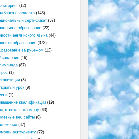
ониторинг
(12)
адбавка / зарплата
(146)
ациональный сертификат
(37)
ачальное образование
(22)
овости английского языка
(44)
овости образования
(373)
бразование за рубежом
(12)
бъявление
(16)
лимпиада
(87)
прос
(1)
рганизация
(3)
ткрытый урок
(9)
есни
(1)
овышение квалификации
(19)
одготовка к экзамену
(63)
олезные веб сайты
(6)
оложение
(37)
омощь абитуриенту
(72)