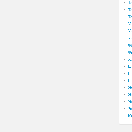
Т
Т
Т
У
У
У
Ф
Ф
Х
Ш
Ш
Ш
Э
Э
Э
Эт
Ю