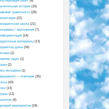
опуляризация работ
(9)
оучительная история
(10)
равовая грамотность
(28)
резентация
(22)
резидентская школа
(21)
рограммы / приложения
(7)
рофориентация
(14)
аздаточные материалы
(13)
азработка урока
(34)
еклама
(2)
ешение задач
(1)
казки
(2)
оюз молодёжи
(1)
прашивали — отвечаем
(35)
татьи
(43)
тихи
(13)
траны
(12)
тратегия
(4)
ценарий мероприятия
(18)