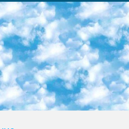
ка образовательный центр (Худайкулов Ш.) итоговый государственный аттестационный экзамен ориентирован на творческое и логическое мышление при подготовке базы материалов учитывать введение заданий. 5. Следует отметить, что: сертификат государственного образца о знании общеобразовательного предмета и как минимум национальный уровень B1 по предметам на иностранных языках, указанным в Приложении 2. или международно признанный сертификат эквивалентного уровня студенты, изучающие определенный предмет, освобождаются от экзамена; по соответствующим предметам запланирована итоговая государственная аттестация за день до дня, путем жеребьевки Рабочей группой (в письменной форме по предметам, проводимым в форме) из числа сформированных вариантов выбрано 2 варианта; 2 выбранных варианта экзамена анонсированы на официальном сайте министерства и все выпускники по всей стране на основе этих вариантов проводит итоговую государственную аттестацию. 6. Государственное образование учащихся средних общеобразовательных учреждений. знания в соответствии с квалификационными требованиями, которые необходимо приобрести на основании стандартов итоговый (выпускной) контроль для 9 и 11 классов в целях тестирования Экзамены (далее – экзамены) состоят из предметов, перечисленных в приложении 1. будет сделано. 7. Экзамены пройдут с 26 мая по 15 июня 2024 г. (кроме науки физического воспитания). 8. Физическая для учащихся 9 классов общесредних образовательных учреждений. Экзамены по предмету «Образование, квалификация медицина» 1-6 мая 2024 года. сотрудники перевести под присмотр (с отклонениями в физическом или умственном развитии) специализированная школа для детей, школы-интернаты и со сколиозом школы-интернаты санаторного типа для больных детей исключены). 9. Он был слепым, слабовидящим и имел нарушения опорно-двигательного аппарата. экзамены в специализированных школах и интернатах для детей должны проводиться исходя из требований, предъявляемых к общеобразовательным учреждениям (физкультура кроме науки). 10. Специализированная школа для глухих и слабослышащих детей. и экзамены в интернатах и быть реализован в виде письменного теста по математике. 11. Специальность для умственно отсталых детей. Для 9 класса Родной язык и литературное письмо Государственный язык (язык обучения – узбекский). для неклассов) написано Математическое письмо Письменная/устная история Узбекистана Физическое воспитание практично Итоговый контроль Для 11 класса Написание родного языка и литературы (эссе) Математическое письмо Узбекский язык (обучение на узбекском языке) не посещающее общее среднее образование для учреждений)/Образовательное учреждение выбор письменный и устный Иностранный язык письменный/устный Письменная/устная история Узбекистана *По выбору студента:  Химия  Физика  Основы государственного права  География 10 бесплатных образовательных ресурсов - Мы составили подборку онлайн-проектов с интерактивными упражнениями, видеолекциями и статьями. Они помогут вам обрести новые и освежить старые знания бесплатно. 1. «ИНТУИТ» Старейшая образовательная площадка Рунета. Здесь вы найдёте сотни текстовых и видеокурсов на десятки различных тем — от программирования до психологии. Многие курсы подготовлены российскими университетами и крупными международными компаниями вроде Intel и Microsoft. Самостоятельное обучение бесплатное, но желающие могут оплатить услуги персональных наставников. 2. «Смартия» знакомит с актуальными профессиями и подсказывает, как им обучаться. Выбрав заинтересовавшую вас специальность — SMM-специалист, фотограф, веб-дизайнер или другую, — увидите список необходимых для неё умений. Чтобы вы могли освоить их самостоятельно, для каждого умения площадка отображает подборку ссылок на учебные материалы. Хотя «Смартия» ориентируется на русскоязычную аудиторию, часть контента всё же доступна только на английском. 3. «Лекторий Физтеха» Проект Московского физико-технического института (Физтеха). С его помощью вы можете смотреть онлайн серии лекций, записанные на видео в этом вузе. В числе доступных предметов — физика, биология, химия, информационные технологии и другие. К некоторым лекциям администрация ресурса прилагает готовые конспекты, которые можно скачивать в PDF-формате. 4. ITMOcourses Онлайн-площадка Санкт-Петербургского национального исследовательского университета информационных технологий, механики и оптики (ИТМО). Ресурс предоставляет свободный доступ к курсам, разработанным в этом вузе. Каталог материалов разбит на четыре категории: «Оптические системы и технологии», «Приборостроение и робототехника», «Информационные технологии» и «Биотехнологии». Курсы состоят из видеолекций, интерактивных демонстраций и заданий. 5. «КиберЛенинка» Электронная научная библиот