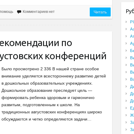
Ру
 помощь
Комментариев нет
Читать
P
А
А
екомендации по
А
Б
устовских конференций
В
В
Было просмотрено 2 336 В нашей стране особое
В
внимание уделяется всестороннему развитию детей
В
в дошкольных образовательных учреждениях.
Д
Дошкольное образование преследует цель —
Д
формировать ребенка здоровым и гармонично
Д
развитым, подготовленным к школе. На
Е
традиционных августовских конференциях широко
Ж
обсуждаются и четко определяются задачи…
З
З