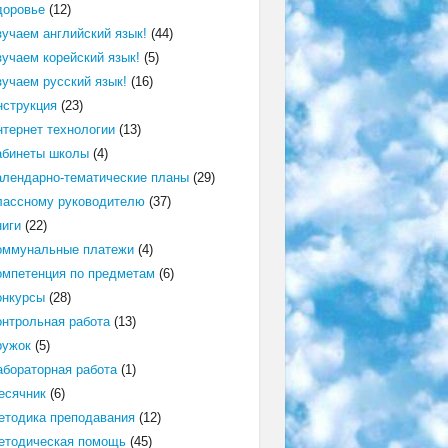
доровье
(12)
зучаем английский язык!
(44)
зучаем корейский язык!
(5)
зучаем русский язык!
(16)
нструкция
(23)
нтернет технологии
(13)
абинеты школы
(4)
алендарно-тематические планы
(29)
лассному руководителю
(37)
ниги
(22)
оммунальные платежи
(4)
омпетенция по предметам
(6)
онкурсы
(28)
онтрольная работа
(13)
ружок
(5)
абораторная работа
(1)
есячник
(6)
етодика преподавания
(12)
етодическая помощь
(45)