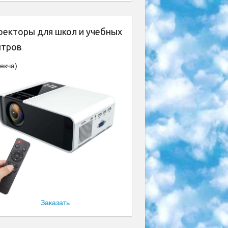
оекторы для школ и учебных
нтров
екча)
Заказать