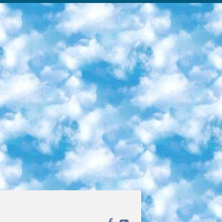
ека открытого доступа. Каталог площадки регулярно обрастает текстами статей из различных научных изданий. Сгруппированные по журналам и рубрикам публикации можно читать онлайн или скачивать целиком в PDF-формате. Проект нацелен на популяризацию науки за счёт открытого доступа к качественной информации. 6. «ПостНаука» На этом ресурсе публикуют подборки видеолекций, составленные экспертами из разных отраслей и объединённые общими темами. Среди них, к примеру, есть серии «Биоинформатика и геномика», «Культура средневековой Скандинавии» и Cinema Studies о теории кино. Каждая подборка лекций — логически связанная история, рассказанная экспертом от первого лица. Кроме того, на сайте появляются научно-образовательные статьи и тесты на разные темы. 7. «Newочём» Команда проекта «Newочём» отбирает самые интересные тексты из англоязычных СМИ и переводит те из них, за которые голосуют участники сообщества «ВКонтакте». По большей части это научно-популярные статьи. Редакторы придумывают лишь заголовки, в остальном содержание переводов соответствует оригиналам. Полные тексты можно читать прямо в социальной сети. 8. InternetUrok Онлайн-база материалов по основным дисциплинам школьной программы. Информация на сайте структурирована по классам, предметам и темам (урокам). Каждый урок состоит из видеолекций и конспектов. Есть также интерактивные тренажёры и тесты для закрепления пройденного материала. Даже если вы давно окончили школу, возможность повторить программу старших классов всегда может пригодиться. 9. Edutainme Ещё один ресурс об образовании. В отличие от Newtonew, как мне кажется, Edutainme больше ориентируется на представителей индустрии: педагогов, предпринимателей, разработчиков образовательных проектов. Но и любой, кто просто стремится к саморазвитию, найдёт на сайте много полезного и интересного для себя. Например, информацию о новых курсах и образовательных сервисах. 10. Newtonew Онлайн-медиа об образовании и обучении в широком смысле. Авторы Newtonew пишут об инструментах, заведениях, тактиках и стратегиях, которые помогают учить других и получать новые знания самостоятельно. На этой площадке вы найдёте новости, обзоры, аналитические мат