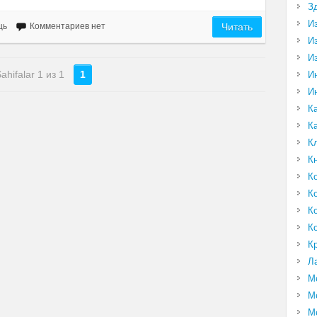
З
И
щь
Комментариев нет
Читать
И
И
ahifalar 1 из 1
1
И
И
К
К
К
К
К
К
К
К
К
Л
М
М
М