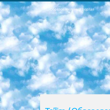
Образовательный портал
РЕСПУБЛИКА УЗБЕКИСТАН МИНИСТРЕРСТВО ДОШКОЛЬНОГО И ШКОЛЬНОГО ОБРАЗОВАНИЯ КОМАНДА в общеобразовательных учреждениях в 2023-2024 учебном году организация и проведение итоговой государственной аттестации обучающихся о Министра дошкольного и школьного образования Республики Узбекистан от 4 марта 2008 года (постановлением Минюста от 20 марта 2008 года № 1778 государственной регистрации) «Итоговое состояние учащихся общего среднего образования на основании положения об утверждении положения об аттестации общего среднего образования выпускной экзамен студентов в образовательных учреждениях в 2023-2024 учебном году В целях организации и прохождения аттестации приказываю: 1. Следующее: перечень предметов, по которым будет проводиться итоговая государственная аттестация и экзамен формы перевода согласно приложению 1; сертификаты международного образца, оценивающие уровень владения иностранными языками перечень согласно приложению 2; 2. Педагогический при специализированных образовательных учреждениях. научно-практический центр квалификации и международной оценки (Д.Давидова) 2024 г. До 25 марта: задания по предметам, по которым будет проводиться итоговая аттестация разработка и утверждение технических условий; итоговая аттестация на основании разработанного предметного задания разработка вопросов по предметам (устно и письменно), экзамен передача; общеобразовательные средние школы и специальные учебные заведения учащиеся выпускных классов школ и интернатов в агентской системе подготовка базы данных экзаменационных материалов и критериев оценки; перевод базы экзаменационных материалов на все языки обучения подать в Республиканский образовательный центр для изготовления; варианты экзаменов на основе разработанных контрольных материалов пусть будут поставлены задачи формирования. 3. Республиканский образовательный центр (Ш.Худайкулов) до 5 апреля 2024 года. до: база данных предоставленных экзаменационных материалов на все языки обучения перевод и экспертиза; для слепых, слабовидящих, глухих, слабослышащих и умственно отсталых детей учащиеся выпускных классов специализированных школ и школ-интернатов база данных экзаменационных материалов на всех преподаваемых языках подготовка критериев оценки; специализированные школы для умственно отсталых детей и технологии для учащихся выпускных классов школ-интернатов разработка соответствующих рекомендаций и критериев проведения ЕГЭ по естествознанию давать задания. 4. Педагогический при специализированных образовательных учреждениях. Научно-практический центр навыков и международной оценки (Д.Давидова), Республи