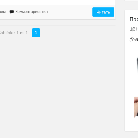
аем
Комментариев нет
Читать
Пр
це
ahifalar 1 из 1
1
(Ўзб