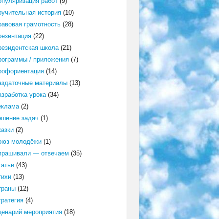
опуляризация работ
(9)
оучительная история
(10)
равовая грамотность
(28)
резентация
(22)
резидентская школа
(21)
рограммы / приложения
(7)
рофориентация
(14)
аздаточные материалы
(13)
азработка урока
(34)
еклама
(2)
ешение задач
(1)
казки
(2)
оюз молодёжи
(1)
прашивали — отвечаем
(35)
татьи
(43)
тихи
(13)
траны
(12)
тратегия
(4)
ценарий мероприятия
(18)