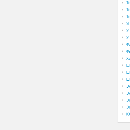
Т
Т
Т
У
У
У
Ф
Ф
Х
Ш
Ш
Ш
Э
Э
Э
Эт
Ю