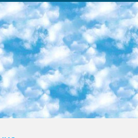
ка образовательный центр (Худайкулов Ш.) итоговый государственный аттестационный экзамен ориентирован на творческое и логическое мышление при подготовке базы материалов учитывать введение заданий. 5. Следует отметить, что: сертификат государственного образца о знании общеобразовательного предмета и как минимум национальный уровень B1 по предметам на иностранных языках, указанным в Приложении 2. или международно признанный сертификат эквивалентного уровня студенты, изучающие определенный предмет, освобождаются от экзамена; по соответствующим предметам запланирована итоговая государственная аттестация за день до дня, путем жеребьевки Рабочей группой (в письменной форме по предметам, проводимым в форме) из числа сформированных вариантов выбрано 2 варианта; 2 выбранных варианта экзамена анонсированы на официальном сайте министерства и все выпускники по всей стране на основе этих вариантов проводит итоговую государственную аттестацию. 6. Государственное образование учащихся средних общеобразовательных учреждений. знания в соответствии с квалификационными требованиями, которые необходимо приобрести на основании стандартов итоговый (выпускной) контроль для 9 и 11 классов в целях тестирования Экзамены (далее – экзамены) состоят из предметов, перечисленных в приложении 1. будет сделано. 7. Экзамены пройдут с 26 мая по 15 июня 2024 г. (кроме науки физического воспитания). 8. Физическая для учащихся 9 классов общесредних образовательных учреждений. Экзамены по предмету «Образование, квалификация медицина» 1-6 мая 2024 года. сотрудники перевести под присмотр (с отклонениями в физическом или умственном развитии) специализированная школа для детей, школы-интернаты и со сколиозом школы-интернаты санаторного типа для больных детей исключены). 9. Он был слепым, слабовидящим и имел нарушения опорно-двигательного аппарата. экзамены в специализированных школах и интернатах для детей должны проводиться исходя из требований, предъявляемых к общеобразовательным учреждениям (физкультура кроме науки). 10. Специализированная школа для глухих и слабослышащих детей. и экзамены в интернатах и быть реализован в виде письменного теста по математике. 11. Специальность для умственно отсталых детей. Для 9 класса Родной язык и литературное письмо Государственный язык (язык обучения – узбекский). для неклассов) написано Математическое письмо Письменная/устная история Узбекистана Физическое воспитание практично Итоговый контроль Для 11 класса Написание родного языка и литературы (эссе) Математическое письмо Узбекский язык (обучение на узбекском языке) не посещающее общее среднее образование для учреждений)/Образовательное учреждение выбор письменный и устный Иностранный язык письменный/устный Письменная/устная история Узбекистана *По выбору студента:  Химия  Физика  Основы государственного права  География 10 бесплатных образовательных ресурсов - Мы составили подборку онлайн-проектов с интерактивными упражнениями, видеолекциями и статьями. Они помогут вам обрести новые и освежить старые знания бесплатно. 1. «ИНТУИТ» Старейшая образовательная площадка Рунета. Здесь вы найдёте сотни текстовых и видеокурсов на десятки различных тем — от программирования до психологии. Многие курсы подготовлены российскими университетами и крупными международными компаниями вроде Intel и Microsoft. Самостоятельное обучение бесплатное, но желающие могут оплатить услуги персональных наставников. 2. «Смартия» знакомит с актуальными профессиями и подсказывает, как им обучаться. Выбрав заинтересовавшую вас специальность — SMM-специалист, фотограф, веб-дизайнер или другую, — увидите список необходимых для неё умений. Чтобы вы могли освоить их самостоятельно, для каждого умения площадка отображает подборку ссылок на учебные материалы. Хотя «Смартия» ориентируется на русскоязычную аудиторию, часть контента всё же доступна только на английском. 3. «Лекторий Физтеха» Проект Московского физико-технического института (Физтеха). С его помощью вы можете смотреть онлайн серии лекций, записанные на видео в этом вузе. В числе доступных предметов — физика, биология, химия, информационные технологии и другие. К некоторым лекциям администрация ресурса прилагает готовые конспекты, которые можно скачивать в PDF-формате. 4. ITMOcourses Онлайн-площадка Санкт-Петербургского национального исследовательского университета информационных технологий, механики и оптики (ИТМО). Ресурс предоставляет свободный доступ к курсам, разработанным в этом вузе. Каталог материалов разбит на четыре категории: «Оптические системы и технологии», «Приборостроение и робототехника», «Информационные технологии» и «Биотехнологии». Курсы состоят из видеолекций, интерактивных демонстраций и заданий. 5. «КиберЛенинка» Электронная научная библиот