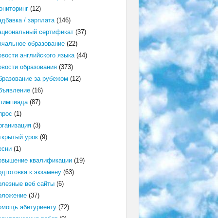
ониторинг
(12)
адбавка / зарплата
(146)
ациональный сертификат
(37)
ачальное образование
(22)
овости английского языка
(44)
овости образования
(373)
бразование за рубежом
(12)
бъявление
(16)
лимпиада
(87)
прос
(1)
рганизация
(3)
ткрытый урок
(9)
есни
(1)
овышение квалификации
(19)
одготовка к экзамену
(63)
олезные веб сайты
(6)
оложение
(37)
омощь абитуриенту
(72)