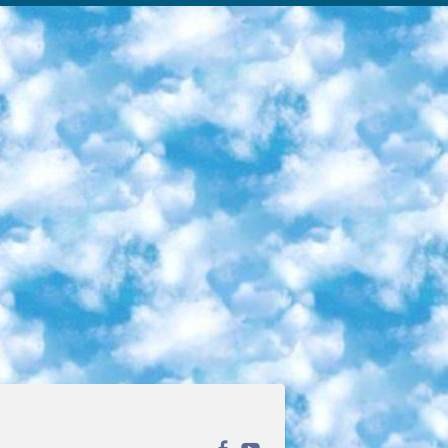
ека открытого доступа. Каталог площадки регулярно обрастает текстами статей из различных научных изданий. Сгруппированные по журналам и рубрикам публикации можно читать онлайн или скачивать целиком в PDF-формате. Проект нацелен на популяризацию науки за счёт открытого доступа к качественной информации. 6. «ПостНаука» На этом ресурсе публикуют подборки видеолекций, составленные экспертами из разных отраслей и объединённые общими темами. Среди них, к примеру, есть серии «Биоинформатика и геномика», «Культура средневековой Скандинавии» и Cinema Studies о теории кино. Каждая подборка лекций — логически связанная история, рассказанная экспертом от первого лица. Кроме того, на сайте появляются научно-образовательные статьи и тесты на разные темы. 7. «Newочём» Команда проекта «Newочём» отбирает самые интересные тексты из англоязычных СМИ и переводит те из них, за которые голосуют участники сообщества «ВКонтакте». По большей части это научно-популярные статьи. Редакторы придумывают лишь заголовки, в остальном содержание переводов соответствует оригиналам. Полные тексты можно читать прямо в социальной сети. 8. InternetUrok Онлайн-база материалов по основным дисциплинам школьной программы. Информация на сайте структурирована по классам, предметам и темам (урокам). Каждый урок состоит из видеолекций и конспектов. Есть также интерактивные тренажёры и тесты для закрепления пройденного материала. Даже если вы давно окончили школу, возможность повторить программу старших классов всегда может пригодиться. 9. Edutainme Ещё один ресурс об образовании. В отличие от Newtonew, как мне кажется, Edutainme больше ориентируется на представителей индустрии: педагогов, предпринимателей, разработчиков образовательных проектов. Но и любой, кто просто стремится к саморазвитию, найдёт на сайте много полезного и интересного для себя. Например, информацию о новых курсах и образовательных сервисах. 10. Newtonew Онлайн-медиа об образовании и обучении в широком смысле. Авторы Newtonew пишут об инструментах, заведениях, тактиках и стратегиях, которые помогают учить других и получать новые знания самостоятельно. На этой площадке вы найдёте новости, обзоры, аналитические мат