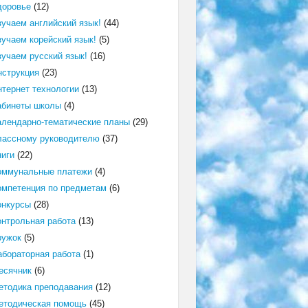
доровье
(12)
зучаем английский язык!
(44)
зучаем корейский язык!
(5)
зучаем русский язык!
(16)
нструкция
(23)
нтернет технологии
(13)
абинеты школы
(4)
алендарно-тематические планы
(29)
лассному руководителю
(37)
ниги
(22)
оммунальные платежи
(4)
омпетенция по предметам
(6)
онкурсы
(28)
онтрольная работа
(13)
ружок
(5)
абораторная работа
(1)
есячник
(6)
етодика преподавания
(12)
етодическая помощь
(45)