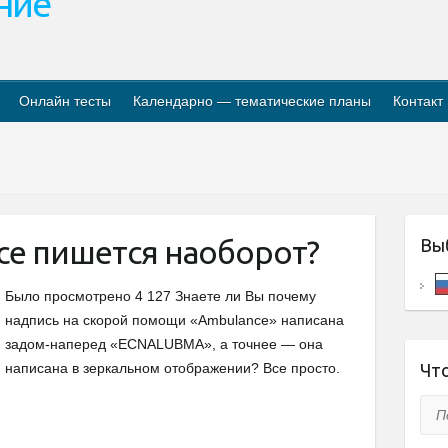
ание
Онлайн тесты
Календарно — тематические планы
Контакт
ce пишется наоборот?
Вы
Было просмотрено 4 127 Знаете ли Вы почему
надпись на скорой помощи «Ambulance» написана
задом-наперед «ECNALUBMA», а точнее — она
написана в зеркальном отображении? Все просто.
Что
Пои