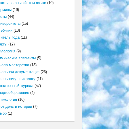
ексты на английском языке
(10)
ермины
(19)
есты
(44)
ниверситеты
(15)
чебники
(18)
читель года
(11)
акты
(17)
илология
(9)
имические элементы
(5)
кола мастерства
(18)
кольная документация
(26)
кольному психологу
(11)
лектронный журнал
(57)
нергосбережение
(4)
тимология
(16)
от день в истории
(7)
мор
(1)