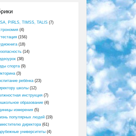
брики
ISA, PIRLS, TIMSS, TALIS
(7)
строномия
(4)
ттестация
(156)
удиокнига
(18)
езопасность
(14)
идеоурок
(38)
иды спорта
(9)
икторина
(3)
оспитание ребёнка
(23)
иректору школы
(12)
олжностная инструкция
(7)
ошкольное образование
(4)
диницы измерения
(5)
изнь популярных людей
(19)
аместителю директора
(61)
арубежные университеты
(4)