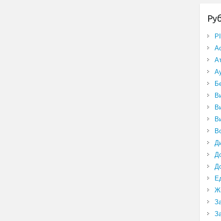
Ру
P
А
А
А
Б
В
В
В
В
Д
Д
Д
Е
Ж
З
З