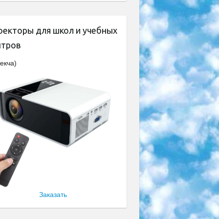
оекторы для школ и учебных
нтров
екча)
Заказать