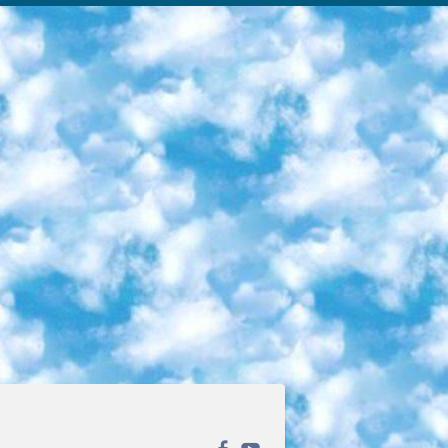
ека открытого доступа. Каталог площадки регулярно обрастает текстами статей из различных научных изданий. Сгруппированные по журналам и рубрикам публикации можно читать онлайн или скачивать целиком в PDF-формате. Проект нацелен на популяризацию науки за счёт открытого доступа к качественной информации. 6. «ПостНаука» На этом ресурсе публикуют подборки видеолекций, составленные экспертами из разных отраслей и объединённые общими темами. Среди них, к примеру, есть серии «Биоинформатика и геномика», «Культура средневековой Скандинавии» и Cinema Studies о теории кино. Каждая подборка лекций — логически связанная история, рассказанная экспертом от первого лица. Кроме того, на сайте появляются научно-образовательные статьи и тесты на разные темы. 7. «Newочём» Команда проекта «Newочём» отбирает самые интересные тексты из англоязычных СМИ и переводит те из них, за которые голосуют участники сообщества «ВКонтакте». По большей части это научно-популярные статьи. Редакторы придумывают лишь заголовки, в остальном содержание переводов соответствует оригиналам. Полные тексты можно читать прямо в социальной сети. 8. InternetUrok Онлайн-база материалов по основным дисциплинам школьной программы. Информация на сайте структурирована по классам, предметам и темам (урокам). Каждый урок состоит из видеолекций и конспектов. Есть также интерактивные тренажёры и тесты для закрепления пройденного материала. Даже если вы давно окончили школу, возможность повторить программу старших классов всегда может пригодиться. 9. Edutainme Ещё один ресурс об образовании. В отличие от Newtonew, как мне кажется, Edutainme больше ориентируется на представителей индустрии: педагогов, предпринимателей, разработчиков образовательных проектов. Но и любой, кто просто стремится к саморазвитию, найдёт на сайте много полезного и интересного для себя. Например, информацию о новых курсах и образовательных сервисах. 10. Newtonew Онлайн-медиа об образовании и обучении в широком смысле. Авторы Newtonew пишут об инструментах, заведениях, тактиках и стратегиях, которые помогают учить других и получать новые знания самостоятельно. На этой площадке вы найдёте новости, обзоры, аналитические мат