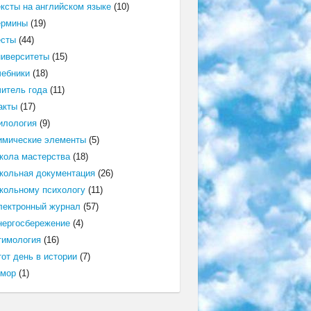
ексты на английском языке
(10)
ермины
(19)
есты
(44)
ниверситеты
(15)
чебники
(18)
читель года
(11)
акты
(17)
илология
(9)
имические элементы
(5)
кола мастерства
(18)
кольная документация
(26)
кольному психологу
(11)
лектронный журнал
(57)
нергосбережение
(4)
тимология
(16)
от день в истории
(7)
мор
(1)