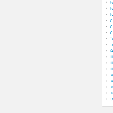
Т
Т
Т
У
У
У
Ф
Ф
Х
Ш
Ш
Ш
Э
Э
Э
Эт
Ю