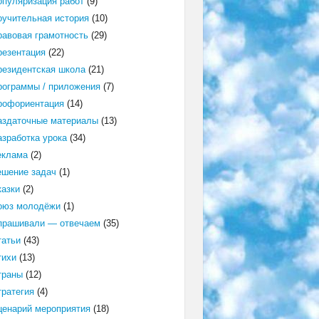
опуляризация работ
(9)
оучительная история
(10)
равовая грамотность
(29)
резентация
(22)
резидентская школа
(21)
рограммы / приложения
(7)
рофориентация
(14)
аздаточные материалы
(13)
азработка урока
(34)
еклама
(2)
ешение задач
(1)
казки
(2)
оюз молодёжи
(1)
прашивали — отвечаем
(35)
татьи
(43)
тихи
(13)
траны
(12)
тратегия
(4)
ценарий мероприятия
(18)