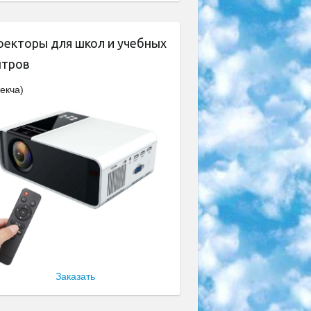
оекторы для школ и учебных
нтров
екча)
Заказать