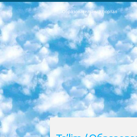
Образовательный портал
РЕСПУБЛИКА УЗБЕКИСТАН МИНИСТРЕРСТВО ДОШКОЛЬНОГО И ШКОЛЬНОГО ОБРАЗОВАНИЯ КОМАНДА в общеобразовательных учреждениях в 2023-2024 учебном году организация и проведение итоговой государственной аттестации обучающихся о Министра дошкольного и школьного образования Республики Узбекистан от 4 марта 2008 года (постановлением Минюста от 20 марта 2008 года № 1778 государственной регистрации) «Итоговое состояние учащихся общего среднего образования на основании положения об утверждении положения об аттестации общего среднего образования выпускной экзамен студентов в образовательных учреждениях в 2023-2024 учебном году В целях организации и прохождения аттестации приказываю: 1. Следующее: перечень предметов, по которым будет проводиться итоговая государственная аттестация и экзамен формы перевода согласно приложению 1; сертификаты международного образца, оценивающие уровень владения иностранными языками перечень согласно приложению 2; 2. Педагогический при специализированных образовательных учреждениях. научно-практический центр квалификации и международной оценки (Д.Давидова) 2024 г. До 25 марта: задания по предметам, по которым будет проводиться итоговая аттестация разработка и утверждение технических условий; итоговая аттестация на основании разработанного предметного задания разработка вопросов по предметам (устно и письменно), экзамен передача; общеобразовательные средние школы и специальные учебные заведения учащиеся выпускных классов школ и интернатов в агентской системе подготовка базы данных экзаменационных материалов и критериев оценки; перевод базы экзаменационных материалов на все языки обучения подать в Республиканский образовательный центр для изготовления; варианты экзаменов на основе разработанных контрольных материалов пусть будут поставлены задачи формирования. 3. Республиканский образовательный центр (Ш.Худайкулов) до 5 апреля 2024 года. до: база данных предоставленных экзаменационных материалов на все языки обучения перевод и экспертиза; для слепых, слабовидящих, глухих, слабослышащих и умственно отсталых детей учащиеся выпускных классов специализированных школ и школ-интернатов база данных экзаменационных материалов на всех преподаваемых языках подготовка критериев оценки; специализированные школы для умственно отсталых детей и технологии для учащихся выпускных классов школ-интернатов разработка соответствующих рекомендаций и критериев проведения ЕГЭ по естествознанию давать задания. 4. Педагогический при специализированных образовательных учреждениях. Научно-практический центр навыков и международной оценки (Д.Давидова), Республи