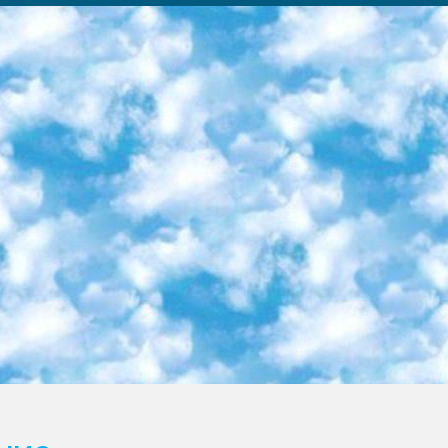
ка образовательный центр (Худайкулов Ш.) итоговый государственный аттестационный экзамен ориентирован на творческое и логическое мышление при подготовке базы материалов учитывать введение заданий. 5. Следует отметить, что: сертификат государственного образца о знании общеобразовательного предмета и как минимум национальный уровень B1 по предметам на иностранных языках, указанным в Приложении 2. или международно признанный сертификат эквивалентного уровня студенты, изучающие определенный предмет, освобождаются от экзамена; по соответствующим предметам запланирована итоговая государственная аттестация за день до дня, путем жеребьевки Рабочей группой (в письменной форме по предметам, проводимым в форме) из числа сформированных вариантов выбрано 2 варианта; 2 выбранных варианта экзамена анонсированы на официальном сайте министерства и все выпускники по всей стране на основе этих вариантов проводит итоговую государственную аттестацию. 6. Государственное образование учащихся средних общеобразовательных учреждений. знания в соответствии с квалификационными требованиями, которые необходимо приобрести на основании стандартов итоговый (выпускной) контроль для 9 и 11 классов в целях тестирования Экзамены (далее – экзамены) состоят из предметов, перечисленных в приложении 1. будет сделано. 7. Экзамены пройдут с 26 мая по 15 июня 2024 г. (кроме науки физического воспитания). 8. Физическая для учащихся 9 классов общесредних образовательных учреждений. Экзамены по предмету «Образование, квалификация медицина» 1-6 мая 2024 года. сотрудники перевести под присмотр (с отклонениями в физическом или умственном развитии) специализированная школа для детей, школы-интернаты и со сколиозом школы-интернаты санаторного типа для больных детей исключены). 9. Он был слепым, слабовидящим и имел нарушения опорно-двигательного аппарата. экзамены в специализированных школах и интернатах для детей должны проводиться исходя из требований, предъявляемых к общеобразовательным учреждениям (физкультура кроме науки). 10. Специализированная школа для глухих и слабослышащих детей. и экзамены в интернатах и быть реализован в виде письменного теста по математике. 11. Специальность для умственно отсталых детей. Для 9 класса Родной язык и литературное письмо Государственный язык (язык обучения – узбекский). для неклассов) написано Математическое письмо Письменная/устная история Узбекистана Физическое воспитание практично Итоговый контроль Для 11 класса Написание родного языка и литературы (эссе) Математическое письмо Узбекский язык (обучение на узбекском языке) не посещающее общее среднее образование для учреждений)/Образовательное учреждение выбор письменный и устный Иностранный язык письменный/устный Письменная/устная история Узбекистана *По выбору студента:  Химия  Физика  Основы государственного права  География 10 бесплатных образовательных ресурсов - Мы составили подборку онлайн-проектов с интерактивными упражнениями, видеолекциями и статьями. Они помогут вам обрести новые и освежить старые знания бесплатно. 1. «ИНТУИТ» Старейшая образовательная площадка Рунета. Здесь вы найдёте сотни текстовых и видеокурсов на десятки различных тем — от программирования до психологии. Многие курсы подготовлены российскими университетами и крупными международными компаниями вроде Intel и Microsoft. Самостоятельное обучение бесплатное, но желающие могут оплатить услуги персональных наставников. 2. «Смартия» знакомит с актуальными профессиями и подсказывает, как им обучаться. Выбрав заинтересовавшую вас специальность — SMM-специалист, фотограф, веб-дизайнер или другую, — увидите список необходимых для неё умений. Чтобы вы могли освоить их самостоятельно, для каждого умения площадка отображает подборку ссылок на учебные материалы. Хотя «Смартия» ориентируется на русскоязычную аудиторию, часть контента всё же доступна только на английском. 3. «Лекторий Физтеха» Проект Московского физико-технического института (Физтеха). С его помощью вы можете смотреть онлайн серии лекций, записанные на видео в этом вузе. В числе доступных предметов — физика, биология, химия, информационные технологии и другие. К некоторым лекциям администрация ресурса прилагает готовые конспекты, которые можно скачивать в PDF-формате. 4. ITMOcourses Онлайн-площадка Санкт-Петербургского национального исследовательского университета информационных технологий, механики и оптики (ИТМО). Ресурс предоставляет свободный доступ к курсам, разработанным в этом вузе. Каталог материалов разбит на четыре категории: «Оптические системы и технологии», «Приборостроение и робототехника», «Информационные технологии» и «Биотехнологии». Курсы состоят из видеолекций, интерактивных демонстраций и заданий. 5. «КиберЛенинка» Электронная научная библиот