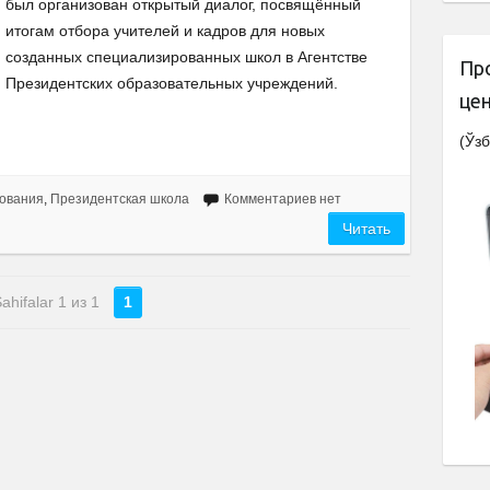
был организован открытый диалог, посвящённый
итогам отбора учителей и кадров для новых
созданных специализированных школ в Агентстве
Пр
Президентских образовательных учреждений.
це
(Ўзб
ования
,
Президентская школа
Комментариев нет
Читать
ahifalar 1 из 1
1