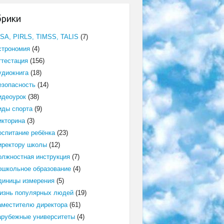
брики
ISA, PIRLS, TIMSS, TALIS
(7)
строномия
(4)
ттестация
(156)
удиокнига
(18)
езопасность
(14)
идеоурок
(38)
иды спорта
(9)
икторина
(3)
оспитание ребёнка
(23)
иректору школы
(12)
олжностная инструкция
(7)
ошкольное образование
(4)
диницы измерения
(5)
изнь популярных людей
(19)
аместителю директора
(61)
арубежные университеты
(4)