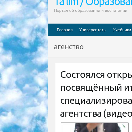
Ta’lim / Образов
Портал об образовании и воспитании
Главная
Университеты
Учебники
агенство
Состоялся откр
посвящённый ит
специализиров
агентства (видео