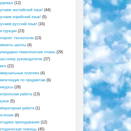
доровье
(12)
зучаем английский язык!
(44)
зучаем корейский язык!
(5)
зучаем русский язык!
(16)
нструкция
(23)
нтернет технологии
(13)
абинеты школы
(4)
алендарно-тематические планы
(29)
лассному руководителю
(37)
ниги
(22)
оммунальные платежи
(4)
омпетенция по предметам
(6)
онкурсы
(28)
онтрольная работа
(13)
ружок
(5)
абораторная работа
(1)
есячник
(6)
етодика преподавания
(12)
етодическая помощь
(45)