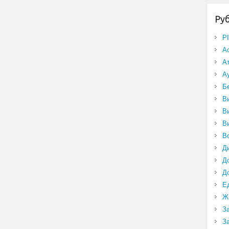
Ру
P
А
А
А
Б
В
В
В
В
Д
Д
Д
Е
Ж
З
З