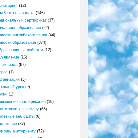
ониторинг
(12)
адбавка / зарплата
(146)
ациональный сертификат
(37)
ачальное образование
(22)
овости английского языка
(44)
овости образования
(374)
бразование за рубежом
(12)
бъявление
(16)
лимпиада
(87)
прос
(1)
рганизация
(3)
ткрытый урок
(9)
есни
(1)
овышение квалификации
(19)
одготовка к экзамену
(63)
олезные веб сайты
(6)
оложение
(37)
омощь абитуриенту
(72)