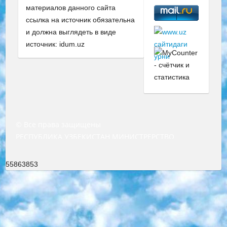
материалов данного сайта
ссылка на источник обязательна
и должна выглядеть в виде
источник: idum.uz
© Все права защищены
РЕСПУБЛИКА УЗБЕКИСТАН МИНИСТРЕРСТВО ДОШКОЛЬНОГО И ШКОЛЬНОГО ОБРАЗОВАНИЯ КОМАНДА в общеобразовательных учреждениях в 2023-2024 учебном году организация и проведение итоговой государственной аттестации обучающихся о Министра дошкольного и школьного образования Республики Узбекистан от 4 марта 2008 года (постановлением Минюста от 20 марта 2008 года № 1778 государственной регистрации) «Итоговое состояние учащихся общего среднего образования на основании положения об утверждении положения об аттестации общего среднего образования выпускной экзамен студентов в образовательных учреждениях в 2023-2024 учебном году В целях организации и прохождения аттестации приказываю: 1. Следующее: перечень предметов, по которым будет проводиться итоговая государственная аттестация и экзамен формы перевода согласно приложению 1; сертификаты международного образца, оценивающие уровень владения иностранными языками перечень согласно приложению 2; 2. Педагогический при специализированных образовательных учреждениях. научно-практический центр квалификации и международной оценки (Д.Давидова) 2024 г. До 25 марта: задания по предметам, по которым будет проводиться итоговая аттестация разработка и утверждение технических условий; итоговая аттестация на основании разработанного предметного задания разработка вопросов по предметам (устно и письменно), экзамен передача; общеобразовательные средние школы и специальные учебные заведения учащиеся выпускных классов школ и интернатов в агентской системе подготовка базы данных экзаменационных материалов и критериев оценки; перевод базы экзаменационных материалов на все языки обучения подать в Республиканский образовательный центр для изготовления; варианты экзаменов на основе разработанных контрольных материалов пусть будут поставлены задачи формирования. 3. Республиканский образовательный центр (Ш.Худайкулов) до 5 апреля 2024 года. до: база данных предоставленных экзаменационных материалов на все языки обучения перевод и экспертиза; для слепых, слабовидящих, глухих, слабослышащих и умственно отсталых детей учащиеся выпускных классов специализированных школ и школ-интернатов база данных экзаменационных материалов на всех преподаваемых языках подготовка критериев оценки; специализированные школы для умственно отсталых детей и технологии для учащихся выпускных классов школ-интернатов разработка соответствующих рекомендаций и критериев проведения ЕГЭ по естествознанию давать задания. 4. Педагогический при специализированных образовательных учреждениях. Научно-практический центр навыков и международной оценки (Д.Давидова), Республика образовательный центр (Худайкулов Ш.) итоговый государственный аттестационный экзамен ориентирован на творческое и логическое мышление при подготовке базы материалов учитывать введение заданий. 5. Следует отметить, что: сертификат государственного образца о знании общеобразовательного предмета и как минимум национальный уровень B1 по предметам на иностранных языках, указанным в Приложении 2. или международно признанный сертификат эквивалентного уровня студенты, изучающие определенный предмет, освобождаются от экзамена; по соответствующим предметам запланирована итоговая государственная аттестация за день до дня, путем жеребьевки Рабочей группой (в письменной форме по предметам, проводимым в форме) из числа сформированных вариантов выбрано 2 варианта; 2 выбранных варианта экзамена анонсированы на официальном сайте министерства и все выпускники по всей стране на основе этих вариантов проводит итоговую государственную аттестацию. 6. Государственное образование учащихся средних общеобразовательных учреждений. знания в соответствии с квалификационными требованиями, которые необходимо приобрести на основании стандартов итоговый (выпускной) контроль для 9 и 11 классов в целях тестирования Экзамены (далее – экзамены) состоят из предметов, перечисленных в приложении 1. будет сделано. 7. Экзамены пройдут с 26 мая по 15 июня 2024 г. (кроме науки физического воспитания). 8. Физическая для учащихся 9 классов общесредних образовательных учреждений. Экзамены по предмету «Образование, квалификация медицина» 1-6 мая 2024 года. сотрудники перевести под присмотр (с отклонениями в физическом или умственном развитии) специализированная школа для детей, школы-интернаты и со сколиозом школы-интернаты санаторного типа для больных детей исключены). 9. Он был слепым, слабовидящим и имел нарушения опорно-двигательного аппарата. экзамены в специализированных школах и интернатах для детей должны проводиться исходя из требований, предъявляемых к общеобразовательным учреждениям (физкультура кроме науки). 10. Специализированная школа для глухих и слабослышащих детей. и экзамены в интернатах и быть реализован в виде письменного теста по математике. 11. Специальность для умственно отсталых детей. Для 9 класса Родной язык и литературное письмо Государственный язык (язык обучения – узбекский). для неклассов) написано Математическое письмо Письменная/устная история Узбекистана Физическое воспитание практично Итоговый контроль Для 11 класса Написание родного языка и литературы (эссе) Математическое письмо Узбекский язык (обучение на узбекском языке) не посещающее общее среднее образование для учреждений)/Образовательное учреждение выбор письменный и устный Иностранный язык письменный/устный Письменная/устная история Узбекистана *По выбору студента:  Химия  Физика  Основы государственного права  География 10 бесплатных образовательных ресурсов - Мы составили подборку онлайн-проектов с интерактивными упражнениями, видеолекциями и статьями. Они помогут вам обрести новые и освежить старые знания бесплатно. 1. «ИНТУИТ» Старейшая образовательная площадка Рунета. Здесь вы найдёте сотни текстовых и видеокурсов на десятки различных тем — от программирования до психологии. Многие курсы подготовлены российскими университетами и крупными международными компаниями вроде Intel и Microsoft. Самостоятельное обучение бесплатное, но желающие могут оплатить услуги персональных наставников. 2. «Смартия» знакомит с актуальными профессиями и подсказывает, как им обучаться. Выбрав заинтересовавшую вас специальность — SMM-специалист, фотограф, веб-дизайнер или другую, — увидите список необходимых для неё умений. Чтобы вы могли освоить их самостоятельно, для каждого умения площадка отображает подборку ссылок на учебные материалы. Хотя «Смартия» ориентируется на русскоязычную аудиторию, часть контента всё же доступна только на английском. 3. «Лекторий Физтеха» Проект Московского физико-технического института (Физтеха). С его помощью вы можете смотреть онлайн серии лекций, записанные на видео в этом вузе. В числе доступных предметов — физика, биология, химия, информационные технологии и другие. К некоторым лекциям администрация ресурса прилагает готовые конспекты, которые можно скачивать в PDF-формате. 4. ITMOcourses Онлайн-площадка Санкт-Петербургского национального исследовательского университета информационных технологий, механики и оптики (ИТМО). Ресурс предоставляет свободный доступ к курсам, разработанным в этом вузе. Каталог материалов разбит на четыре категории: «Оптические системы и технологии», «Приборостроение и робототехника», «Информационные технологии» и «Биотехнологии». Курсы состоят из видеолекций, интерактивных демонстраций и заданий. 5. «КиберЛенинка» Электронная научная библиотека открытого доступа. Каталог площадки регулярно обрастает текстами статей из различных научных изданий. Сгруппированные по журналам и рубрикам публикации можно читать онлайн или скачивать целиком в PDF-формате. Проект нацелен на популяризацию науки за счёт открытого доступа к качественной информации. 6. «ПостНаука» На этом ресурсе публикуют подборки видеолекций, составленные экспертами из разных отраслей и объединённые общими темами. Среди них, к примеру, есть серии «Биоинформатика и геномика», «Культура средневековой Скандинавии» и Cinema Studies о теории кино. Каждая подборка лекций — логически связанная история, рассказанная экспертом от первого лица. Кроме того, на сайте появляются научно-образовательные статьи и тесты на разные темы. 7. «Newочём» Команда проекта «Newочём» отбирает самые интересные тексты из англоязычных СМИ и переводит те из них, за которые голосуют участники сообщества «ВКонтакте». По большей части это научно-популярные статьи. Редакторы придумывают лишь заголовки, в остальном содержание переводов соответствует оригиналам. Полные тексты можно читать прямо в социальной сети. 8. InternetUrok Онлайн-база материалов по основным дисциплинам школьной программы. Информация на сайте структурирована по классам, предметам и темам (урокам). Каждый урок состоит из видеолекций и конспектов. Есть также интерактивные тренажёры и тесты для закрепления пройденного материала. Даже если вы давно окончили школу, возможность повторить программу старших классов всегда может пригодиться. 9. Edutainme Ещё один ресурс об образовании. В отличие от Newtonew, как мне кажется, Edutainme больше ориентируется на представителей индустрии: педагогов, предпринимателей, разработчиков образовательных проектов. Но и любой, кто просто стремится к саморазвитию, найдёт на сайте много полезного и интересного для себя. Например, информацию о новых курсах и образовательных сервисах. 10. Newtonew Онлайн-медиа об образовании и обучении в широком смысле. Авторы Newtonew пишут об инструментах, заведениях, тактиках и стратегиях, которые помогают учить других и получать новые знания самостоятельно. На этой площадке вы найдёте новости, обзоры, аналитические мате
55863853