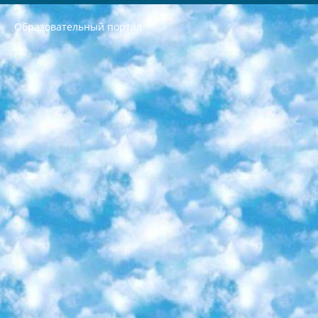
Образовательный портал
РЕСПУБЛИКА УЗБЕКИСТАН МИНИСТРЕРСТВО ДОШКОЛЬНОГО И ШКОЛЬНОГО ОБРАЗОВАНИЯ КОМАНДА в общеобразовательных учреждениях в 2023-2024 учебном году организация и проведение итоговой государственной аттестации обучающихся о Министра дошкольного и школьного образования Республики Узбекистан от 4 марта 2008 года (постановлением Минюста от 20 марта 2008 года № 1778 государственной регистрации) «Итоговое состояние учащихся общего среднего образования на основании положения об утверждении положения об аттестации общего среднего образования выпускной экзамен студентов в образовательных учреждениях в 2023-2024 учебном году В целях организации и прохождения аттестации приказываю: 1. Следующее: перечень предметов, по которым будет проводиться итоговая государственная аттестация и экзамен формы перевода согласно приложению 1; сертификаты международного образца, оценивающие уровень владения иностранными языками перечень согласно приложению 2; 2. Педагогический при специализированных образовательных учреждениях. научно-практический центр квалификации и международной оценки (Д.Давидова) 2024 г. До 25 марта: задания по предметам, по которым будет проводиться итоговая аттестация разработка и утверждение технических условий; итоговая аттестация на основании разработанного предметного задания разработка вопросов по предметам (устно и письменно), экзамен передача; общеобразовательные средние школы и специальные учебные заведения учащиеся выпускных классов школ и интернатов в агентской системе подготовка базы данных экзаменационных материалов и критериев оценки; перевод базы экзаменационных материалов на все языки обучения подать в Республиканский образовательный центр для изготовления; варианты экзаменов на основе разработанных контрольных материалов пусть будут поставлены задачи формирования. 3. Республиканский образовательный центр (Ш.Худайкулов) до 5 апреля 2024 года. до: база данных предоставленных экзаменационных материалов на все языки обучения перевод и экспертиза; для слепых, слабовидящих, глухих, слабослышащих и умственно отсталых детей учащиеся выпускных классов специализированных школ и школ-интернатов база данных экзаменационных материалов на всех преподаваемых языках подготовка критериев оценки; специализированные школы для умственно отсталых детей и технологии для учащихся выпускных классов школ-интернатов разработка соответствующих рекомендаций и критериев проведения ЕГЭ по естествознанию давать задания. 4. Педагогический при специализированных образовательных учреждениях. Научно-практический центр навыков и международной оценки (Д.Давидова), Республика образовательный центр (Худайкулов Ш.) итоговый государственный аттестационный экзамен ориентирован на творческое и логическое мышление при подготовке базы материалов учитывать введение заданий. 5. Следует отметить, что: сертификат государственного образца о знании общеобразовательного предмета и как минимум национальный уровень B1 по предметам на иностранных языках, указанным в Приложении 2. или международно признанный сертификат эквивалентного уровня студенты, изучающие определенный предмет, освобождаются от экзамена; по соответствующим предметам запланирована итоговая государственная аттестация за день до дня, путем жеребьевки Рабочей группой (в письменной форме по предметам, проводимым в форме) из числа сформированных вариантов выбрано 2 варианта; 2 выбранных варианта экзамена анонсированы на официальном сайте министерства и все выпускники по всей стране на основе этих вариантов проводит итоговую государственную аттестацию. 6. Государственное образование учащихся средних общеобразовательных учреждений. знания в соответствии с квалификационными требованиями, которые необходимо приобрести на основании стандартов итоговый (выпускной) контроль для 9 и 11 классов в целях тестирования Экзамены (далее – экзамены) состоят из предметов, перечисленных в приложении 1. будет сделано. 7. Экзамены пройдут с 26 мая по 15 июня 2024 г. (кроме науки физического воспитания). 8. Физическая для учащихся 9 классов общесредних образовательных учреждений. Экзамены по предмету «Образование, квалификация медицина» 1-6 мая 2024 года. сотрудники перевести под присмотр (с отклонениями в физическом или умственном развитии) специализированная школа для детей, школы-интернаты и со сколиозом школы-интернаты санаторного типа для больных детей исключены). 9. Он был слепым, слабовидящим и имел нарушения опорно-двигательного аппарата. экзамены в специализированных школах и интернатах для детей должны проводиться исходя из требований, предъявляемых к общеобразовательным учреждениям (физкультура кроме науки). 10. Специализированная школа для глухих и слабослышащих детей. и экзамены в интернатах и быть реализован в виде письменного теста по математике. 11. Специальность для умственно отсталых детей. Для 9 класса Родной язык и литературное письмо Государственный язык (язык обучения – узбекский). для неклассов) написано Математическое письмо Письменная/устная история Узбекистана Физическое воспитание практично Итоговый контроль Для 11 класса Написание родного языка и литературы (эссе) Математическое письмо Узбекский язык (обучение на узбекском языке) не посещающее общее среднее образование для учреждений)/Образовательное учреждение выбор письменный и устный Иностранный язык письменный/устный Письменная/устная история Узбекистана *По выбору студента:  Химия  Физика  Основы государственного права  География 10 бесплатных образовательных ресурсов - Мы составили подборку онлайн-проектов с интерактивными упражнениями, видеолекциями и статьями. Они помогут вам обрести новые и освежить старые знания бесплатно. 1. «ИНТУИТ» Старейшая образовательная площадка Рунета. Здесь вы найдёте сотни текстовых и видеокурсов на десятки различных тем — от программирования до психологии. Многие курсы подготовлены российскими университетами и крупными международными компаниями вроде Intel и Microsoft. Самостоятельное обучение бесплатное, но желающие могут оплатить услуги персональных наставников. 2. «Смартия» знакомит с актуальными профессиями и подсказывает, как им обучаться. Выбрав заинтересовавшую вас специальность — SMM-специалист, фотограф, веб-дизайнер или другую, — увидите список необходимых для неё умений. Чтобы вы могли освоить их самостоятельно, для каждого умения площадка отображает подборку ссылок на учебные материалы. Хотя «Смартия» ориентируется на русскоязычную аудиторию, часть контента всё же доступна только на английском. 3. «Лекторий Физтеха» Проект Московского физико-технического института (Физтеха). С его помощью вы можете смотреть онлайн серии лекций, записанные на видео в этом вузе. В числе доступных предметов — физика, биология, химия, информационные технологии и другие. К некоторым лекциям администрация ресурса прилагает готовые конспекты, которые можно скачивать в PDF-формате. 4. ITMOcourses Онлайн-площадка Санкт-Петербургского национального исследовательского университета информационных технологий, механики и оптики (ИТМО). Ресурс предоставляет свободный доступ к курсам, разработанным в этом вузе. Каталог материалов разбит на четыре категории: «Оптические системы и технологии», «Приборостроение и робототехника», «Информационные технологии» и «Биотехнологии». Курсы состоят из видеолекций, интерактивных демонстраций и заданий. 5. «КиберЛенинка» Электронная научная библиотека открытого доступа. Каталог площадки регулярно обрастает текстами статей из различных научных изданий. Сгруппированные по журналам и рубрикам публикации можно читать онлайн или скачивать целиком в PDF-формате. Проект нацелен на популяризацию науки за счёт открытого доступа к качественной информации. 6. «ПостНаука» На этом ресурсе публикуют подборки видеолекций, составленные экспертами из разных отраслей и объединённые общими темами. Среди них, к примеру, есть серии «Биоинформатика и геномика», «Культура средневековой Скандинавии» и Cinema Studies о теории кино. Каждая подборка лекций — логически связанная история, рассказанная экспертом от первого лица. Кроме того, на сайте появляются научно-образовательные статьи и тесты на разные темы. 7. «Newочём» Команда проекта «Newочём» отбирает самые интересные тексты из англоязычных СМИ и переводит те из них, за которые голосуют участники сообщества «ВКонтакте». По большей части это научно-популярные статьи. Редакторы придумывают лишь заголовки, в остальном содержание переводов соответствует оригиналам. Полные тексты можно читать прямо в социальной сети. 8. InternetUrok Онлайн-база материалов по основным дисциплинам школьной программы. Информация на сайте структурирована по классам, предметам и темам (урокам). Каждый урок состоит из видеолекций и конспектов. Есть также интерактивные тренажёры и тесты для закрепления пройденного материала. Даже если вы давно окончили школу, возможность повторить программу старших классов всегда может пригодиться. 9. Edutainme Ещё один ресурс об образовании. В отличие от Newtonew, как мне кажется, Edutainme больше ориентируется на представителей индустрии: педагогов, предпринимателей, разработчиков образовательных проектов. Но и любой, кто просто стремится к саморазвитию, найдёт на сайте много полезного и интересного для себя. Например, информацию о новых курсах и образовательных сервисах. 10. Newtonew Онлайн-медиа об образовании и обучении в широком смысле. Авторы Newtonew пишут об инструментах, заведениях, тактиках и стратегиях, которые помогают учить других и получать новые знания самостоятельно. На этой площадке вы найдёте новости, обзоры, аналитические мат