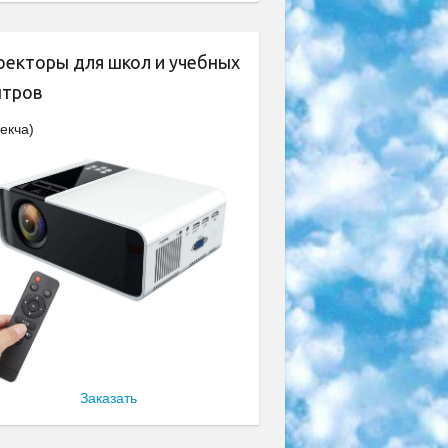
оекторы для школ и учебных
нтров
екча)
Заказать