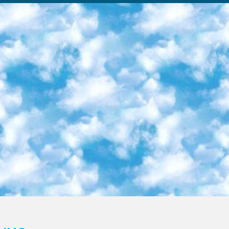
ка образовательный центр (Худайкулов Ш.) итоговый государственный аттестационный экзамен ориентирован на творческое и логическое мышление при подготовке базы материалов учитывать введение заданий. 5. Следует отметить, что: сертификат государственного образца о знании общеобразовательного предмета и как минимум национальный уровень B1 по предметам на иностранных языках, указанным в Приложении 2. или международно признанный сертификат эквивалентного уровня студенты, изучающие определенный предмет, освобождаются от экзамена; по соответствующим предметам запланирована итоговая государственная аттестация за день до дня, путем жеребьевки Рабочей группой (в письменной форме по предметам, проводимым в форме) из числа сформированных вариантов выбрано 2 варианта; 2 выбранных варианта экзамена анонсированы на официальном сайте министерства и все выпускники по всей стране на основе этих вариантов проводит итоговую государственную аттестацию. 6. Государственное образование учащихся средних общеобразовательных учреждений. знания в соответствии с квалификационными требованиями, которые необходимо приобрести на основании стандартов итоговый (выпускной) контроль для 9 и 11 классов в целях тестирования Экзамены (далее – экзамены) состоят из предметов, перечисленных в приложении 1. будет сделано. 7. Экзамены пройдут с 26 мая по 15 июня 2024 г. (кроме науки физического воспитания). 8. Физическая для учащихся 9 классов общесредних образовательных учреждений. Экзамены по предмету «Образование, квалификация медицина» 1-6 мая 2024 года. сотрудники перевести под присмотр (с отклонениями в физическом или умственном развитии) специализированная школа для детей, школы-интернаты и со сколиозом школы-интернаты санаторного типа для больных детей исключены). 9. Он был слепым, слабовидящим и имел нарушения опорно-двигательного аппарата. экзамены в специализированных школах и интернатах для детей должны проводиться исходя из требований, предъявляемых к общеобразовательным учреждениям (физкультура кроме науки). 10. Специализированная школа для глухих и слабослышащих детей. и экзамены в интернатах и быть реализован в виде письменного теста по математике. 11. Специальность для умственно отсталых детей. Для 9 класса Родной язык и литературное письмо Государственный язык (язык обучения – узбекский). для неклассов) написано Математическое письмо Письменная/устная история Узбекистана Физическое воспитание практично Итоговый контроль Для 11 класса Написание родного языка и литературы (эссе) Математическое письмо Узбекский язык (обучение на узбекском языке) не посещающее общее среднее образование для учреждений)/Образовательное учреждение выбор письменный и устный Иностранный язык письменный/устный Письменная/устная история Узбекистана *По выбору студента:  Химия  Физика  Основы государственного права  География 10 бесплатных образовательных ресурсов - Мы составили подборку онлайн-проектов с интерактивными упражнениями, видеолекциями и статьями. Они помогут вам обрести новые и освежить старые знания бесплатно. 1. «ИНТУИТ» Старейшая образовательная площадка Рунета. Здесь вы найдёте сотни текстовых и видеокурсов на десятки различных тем — от программирования до психологии. Многие курсы подготовлены российскими университетами и крупными международными компаниями вроде Intel и Microsoft. Самостоятельное обучение бесплатное, но желающие могут оплатить услуги персональных наставников. 2. «Смартия» знакомит с актуальными профессиями и подсказывает, как им обучаться. Выбрав заинтересовавшую вас специальность — SMM-специалист, фотограф, веб-дизайнер или другую, — увидите список необходимых для неё умений. Чтобы вы могли освоить их самостоятельно, для каждого умения площадка отображает подборку ссылок на учебные материалы. Хотя «Смартия» ориентируется на русскоязычную аудиторию, часть контента всё же доступна только на английском. 3. «Лекторий Физтеха» Проект Московского физико-технического института (Физтеха). С его помощью вы можете смотреть онлайн серии лекций, записанные на видео в этом вузе. В числе доступных предметов — физика, биология, химия, информационные технологии и другие. К некоторым лекциям администрация ресурса прилагает готовые конспекты, которые можно скачивать в PDF-формате. 4. ITMOcourses Онлайн-площадка Санкт-Петербургского национального исследовательского университета информационных технологий, механики и оптики (ИТМО). Ресурс предоставляет свободный доступ к курсам, разработанным в этом вузе. Каталог материалов разбит на четыре категории: «Оптические системы и технологии», «Приборостроение и робототехника», «Информационные технологии» и «Биотехнологии». Курсы состоят из видеолекций, интерактивных демонстраций и заданий. 5. «КиберЛенинка» Электронная научная библиот