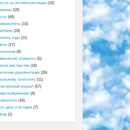
ексты на английском языке
(10)
ермины
(19)
есты
(44)
ниверситеты
(15)
чебники
(18)
читель года
(11)
акты
(17)
илология
(9)
имические элементы
(5)
кола мастерства
(18)
кольная документация
(26)
кольному психологу
(11)
лектронный журнал
(57)
нергосбережение
(4)
тимология
(16)
от день в истории
(7)
мор
(1)