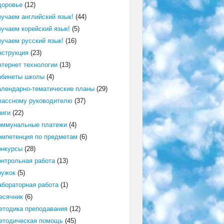
доровье
(12)
зучаем английский язык!
(44)
зучаем корейский язык!
(5)
зучаем русский язык!
(16)
нструкция
(23)
нтернет технологии
(13)
абинеты школы
(4)
алендарно-тематические планы
(29)
лассному руководителю
(37)
ниги
(22)
оммунальные платежи
(4)
омпетенция по предметам
(6)
онкурсы
(28)
онтрольная работа
(13)
ружок
(5)
абораторная работа
(1)
есячник
(6)
етодика преподавания
(12)
етодическая помощь
(45)