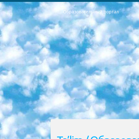
Образовательный портал
РЕСПУБЛИКА УЗБЕКИСТАН МИНИСТРЕРСТВО ДОШКОЛЬНОГО И ШКОЛЬНОГО ОБРАЗОВАНИЯ КОМАНДА в общеобразовательных учреждениях в 2023-2024 учебном году организация и проведение итоговой государственной аттестации обучающихся о Министра дошкольного и школьного образования Республики Узбекистан от 4 марта 2008 года (постановлением Минюста от 20 марта 2008 года № 1778 государственной регистрации) «Итоговое состояние учащихся общего среднего образования на основании положения об утверждении положения об аттестации общего среднего образования выпускной экзамен студентов в образовательных учреждениях в 2023-2024 учебном году В целях организации и прохождения аттестации приказываю: 1. Следующее: перечень предметов, по которым будет проводиться итоговая государственная аттестация и экзамен формы перевода согласно приложению 1; сертификаты международного образца, оценивающие уровень владения иностранными языками перечень согласно приложению 2; 2. Педагогический при специализированных образовательных учреждениях. научно-практический центр квалификации и международной оценки (Д.Давидова) 2024 г. До 25 марта: задания по предметам, по которым будет проводиться итоговая аттестация разработка и утверждение технических условий; итоговая аттестация на основании разработанного предметного задания разработка вопросов по предметам (устно и письменно), экзамен передача; общеобразовательные средние школы и специальные учебные заведения учащиеся выпускных классов школ и интернатов в агентской системе подготовка базы данных экзаменационных материалов и критериев оценки; перевод базы экзаменационных материалов на все языки обучения подать в Республиканский образовательный центр для изготовления; варианты экзаменов на основе разработанных контрольных материалов пусть будут поставлены задачи формирования. 3. Республиканский образовательный центр (Ш.Худайкулов) до 5 апреля 2024 года. до: база данных предоставленных экзаменационных материалов на все языки обучения перевод и экспертиза; для слепых, слабовидящих, глухих, слабослышащих и умственно отсталых детей учащиеся выпускных классов специализированных школ и школ-интернатов база данных экзаменационных материалов на всех преподаваемых языках подготовка критериев оценки; специализированные школы для умственно отсталых детей и технологии для учащихся выпускных классов школ-интернатов разработка соответствующих рекомендаций и критериев проведения ЕГЭ по естествознанию давать задания. 4. Педагогический при специализированных образовательных учреждениях. Научно-практический центр навыков и международной оценки (Д.Давидова), Республи