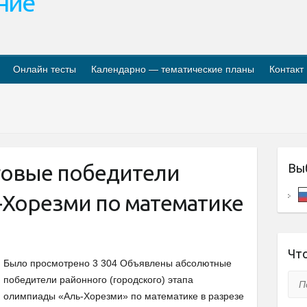
ание
Онлайн тесты
Календарно — тематические планы
Контакт
говые победители
Вы
Хорезми по математике
Что
Было просмотрено 3 304 Объявлены абсолютные
Пои
победители районного (городского) этапа
олимпиады «Аль-Хорезми» по математике в разрезе