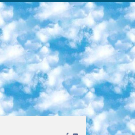
ека открытого доступа. Каталог площадки регулярно обрастает текстами статей из различных научных изданий. Сгруппированные по журналам и рубрикам публикации можно читать онлайн или скачивать целиком в PDF-формате. Проект нацелен на популяризацию науки за счёт открытого доступа к качественной информации. 6. «ПостНаука» На этом ресурсе публикуют подборки видеолекций, составленные экспертами из разных отраслей и объединённые общими темами. Среди них, к примеру, есть серии «Биоинформатика и геномика», «Культура средневековой Скандинавии» и Cinema Studies о теории кино. Каждая подборка лекций — логически связанная история, рассказанная экспертом от первого лица. Кроме того, на сайте появляются научно-образовательные статьи и тесты на разные темы. 7. «Newочём» Команда проекта «Newочём» отбирает самые интересные тексты из англоязычных СМИ и переводит те из них, за которые голосуют участники сообщества «ВКонтакте». По большей части это научно-популярные статьи. Редакторы придумывают лишь заголовки, в остальном содержание переводов соответствует оригиналам. Полные тексты можно читать прямо в социальной сети. 8. InternetUrok Онлайн-база материалов по основным дисциплинам школьной программы. Информация на сайте структурирована по классам, предметам и темам (урокам). Каждый урок состоит из видеолекций и конспектов. Есть также интерактивные тренажёры и тесты для закрепления пройденного материала. Даже если вы давно окончили школу, возможность повторить программу старших классов всегда может пригодиться. 9. Edutainme Ещё один ресурс об образовании. В отличие от Newtonew, как мне кажется, Edutainme больше ориентируется на представителей индустрии: педагогов, предпринимателей, разработчиков образовательных проектов. Но и любой, кто просто стремится к саморазвитию, найдёт на сайте много полезного и интересного для себя. Например, информацию о новых курсах и образовательных сервисах. 10. Newtonew Онлайн-медиа об образовании и обучении в широком смысле. Авторы Newtonew пишут об инструментах, заведениях, тактиках и стратегиях, которые помогают учить других и получать новые знания самостоятельно. На этой площадке вы найдёте новости, обзоры, аналитические мат