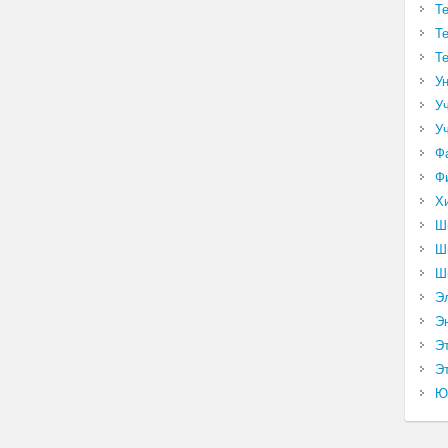
Т
Т
Т
У
У
У
Ф
Ф
Х
Ш
Ш
Ш
Э
Э
Э
Эт
Ю