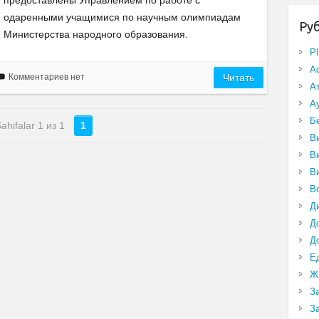
предоставлены Управлением по работе с
одаренными учащимися по научным олимпиадам
Ру
Министерства народного образования.
P
А
Комментариев нет
Читать
А
А
Б
ahifalar 1 из 1
1
В
В
В
В
Д
Д
Д
Е
Ж
З
З