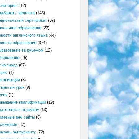
ониторинг
(12)
адбавка / зарплата
(146)
ациональный сертификат
(37)
ачальное образование
(22)
овости английского языка
(44)
овости образования
(374)
бразование за рубежом
(12)
бъявление
(16)
лимпиада
(87)
прос
(1)
рганизация
(3)
ткрытый урок
(9)
есни
(1)
овышение квалификации
(19)
одготовка к экзамену
(63)
олезные веб сайты
(6)
оложение
(37)
омощь абитуриенту
(72)