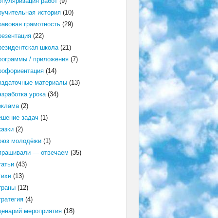
опуляризация работ
(9)
оучительная история
(10)
равовая грамотность
(29)
резентация
(22)
резидентская школа
(21)
рограммы / приложения
(7)
рофориентация
(14)
аздаточные материалы
(13)
азработка урока
(34)
еклама
(2)
ешение задач
(1)
казки
(2)
оюз молодёжи
(1)
прашивали — отвечаем
(35)
татьи
(43)
тихи
(13)
траны
(12)
тратегия
(4)
ценарий мероприятия
(18)