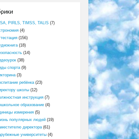
брики
ISA, PIRLS, TIMSS, TALIS
(7)
строномия
(4)
ттестация
(156)
удиокнига
(18)
езопасность
(14)
идеоурок
(38)
иды спорта
(9)
икторина
(3)
оспитание ребёнка
(23)
иректору школы
(12)
олжностная инструкция
(7)
ошкольное образование
(4)
диницы измерения
(5)
изнь популярных людей
(19)
аместителю директора
(61)
арубежные университеты
(4)