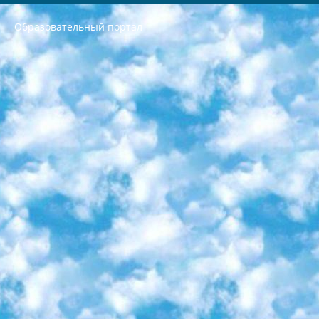
Образовательный портал
РЕСПУБЛИКА УЗБЕКИСТАН МИНИСТРЕРСТВО ДОШКОЛЬНОГО И ШКОЛЬНОГО ОБРАЗОВАНИЯ КОМАНДА в общеобразовательных учреждениях в 2023-2024 учебном году организация и проведение итоговой государственной аттестации обучающихся о Министра дошкольного и школьного образования Республики Узбекистан от 4 марта 2008 года (постановлением Минюста от 20 марта 2008 года № 1778 государственной регистрации) «Итоговое состояние учащихся общего среднего образования на основании положения об утверждении положения об аттестации общего среднего образования выпускной экзамен студентов в образовательных учреждениях в 2023-2024 учебном году В целях организации и прохождения аттестации приказываю: 1. Следующее: перечень предметов, по которым будет проводиться итоговая государственная аттестация и экзамен формы перевода согласно приложению 1; сертификаты международного образца, оценивающие уровень владения иностранными языками перечень согласно приложению 2; 2. Педагогический при специализированных образовательных учреждениях. научно-практический центр квалификации и международной оценки (Д.Давидова) 2024 г. До 25 марта: задания по предметам, по которым будет проводиться итоговая аттестация разработка и утверждение технических условий; итоговая аттестация на основании разработанного предметного задания разработка вопросов по предметам (устно и письменно), экзамен передача; общеобразовательные средние школы и специальные учебные заведения учащиеся выпускных классов школ и интернатов в агентской системе подготовка базы данных экзаменационных материалов и критериев оценки; перевод базы экзаменационных материалов на все языки обучения подать в Республиканский образовательный центр для изготовления; варианты экзаменов на основе разработанных контрольных материалов пусть будут поставлены задачи формирования. 3. Республиканский образовательный центр (Ш.Худайкулов) до 5 апреля 2024 года. до: база данных предоставленных экзаменационных материалов на все языки обучения перевод и экспертиза; для слепых, слабовидящих, глухих, слабослышащих и умственно отсталых детей учащиеся выпускных классов специализированных школ и школ-интернатов база данных экзаменационных материалов на всех преподаваемых языках подготовка критериев оценки; специализированные школы для умственно отсталых детей и технологии для учащихся выпускных классов школ-интернатов разработка соответствующих рекомендаций и критериев проведения ЕГЭ по естествознанию давать задания. 4. Педагогический при специализированных образовательных учреждениях. Научно-практический центр навыков и международной оценки (Д.Давидова), Республика образовательный центр (Худайкулов Ш.) итоговый государственный аттестационный экзамен ориентирован на творческое и логическое мышление при подготовке базы материалов учитывать введение заданий. 5. Следует отметить, что: сертификат государственного образца о знании общеобразовательного предмета и как минимум национальный уровень B1 по предметам на иностранных языках, указанным в Приложении 2. или международно признанный сертификат эквивалентного уровня студенты, изучающие определенный предмет, освобождаются от экзамена; по соответствующим предметам запланирована итоговая государственная аттестация за день до дня, путем жеребьевки Рабочей группой (в письменной форме по предметам, проводимым в форме) из числа сформированных вариантов выбрано 2 варианта; 2 выбранных варианта экзамена анонсированы на официальном сайте министерства и все выпускники по всей стране на основе этих вариантов проводит итоговую государственную аттестацию. 6. Государственное образование учащихся средних общеобразовательных учреждений. знания в соответствии с квалификационными требованиями, которые необходимо приобрести на основании стандартов итоговый (выпускной) контроль для 9 и 11 классов в целях тестирования Экзамены (далее – экзамены) состоят из предметов, перечисленных в приложении 1. будет сделано. 7. Экзамены пройдут с 26 мая по 15 июня 2024 г. (кроме науки физического воспитания). 8. Физическая для учащихся 9 классов общесредних образовательных учреждений. Экзамены по предмету «Образование, квалификация медицина» 1-6 мая 2024 года. сотрудники перевести под присмотр (с отклонениями в физическом или умственном развитии) специализированная школа для детей, школы-интернаты и со сколиозом школы-интернаты санаторного типа для больных детей исключены). 9. Он был слепым, слабовидящим и имел нарушения опорно-двигательного аппарата. экзамены в специализированных школах и интернатах для детей должны проводиться исходя из требований, предъявляемых к общеобразовательным учреждениям (физкультура кроме науки). 10. Специализированная школа для глухих и слабослышащих детей. и экзамены в интернатах и быть реализован в виде письменного теста по математике. 11. Специальность для умственно отсталых детей. Для 9 класса Родной язык и литературное письмо Государственный язык (язык обучения – узбекский). для неклассов) написано Математическое письмо Письменная/устная история Узбекистана Физическое воспитание практично Итоговый контроль Для 11 класса Написание родного языка и литературы (эссе) Математическое письмо Узбекский язык (обучение на узбекском языке) не посещающее общее среднее образование для учреждений)/Образовательное учреждение выбор письменный и устный Иностранный язык письменный/устный Письменная/устная история Узбекистана *По выбору студента:  Химия  Физика  Основы государственного права  География 10 бесплатных образовательных ресурсов - Мы составили подборку онлайн-проектов с интерактивными упражнениями, видеолекциями и статьями. Они помогут вам обрести новые и освежить старые знания бесплатно. 1. «ИНТУИТ» Старейшая образовательная площадка Рунета. Здесь вы найдёте сотни текстовых и видеокурсов на десятки различных тем — от программирования до психологии. Многие курсы подготовлены российскими университетами и крупными международными компаниями вроде Intel и Microsoft. Самостоятельное обучение бесплатное, но желающие могут оплатить услуги персональных наставников. 2. «Смартия» знакомит с актуальными профессиями и подсказывает, как им обучаться. Выбрав заинтересовавшую вас специальность — SMM-специалист, фотограф, веб-дизайнер или другую, — увидите список необходимых для неё умений. Чтобы вы могли освоить их самостоятельно, для каждого умения площадка отображает подборку ссылок на учебные материалы. Хотя «Смартия» ориентируется на русскоязычную аудиторию, часть контента всё же доступна только на английском. 3. «Лекторий Физтеха» Проект Московского физико-технического института (Физтеха). С его помощью вы можете смотреть онлайн серии лекций, записанные на видео в этом вузе. В числе доступных предметов — физика, биология, химия, информационные технологии и другие. К некоторым лекциям администрация ресурса прилагает готовые конспекты, которые можно скачивать в PDF-формате. 4. ITMOcourses Онлайн-площадка Санкт-Петербургского национального исследовательского университета информационных технологий, механики и оптики (ИТМО). Ресурс предоставляет свободный доступ к курсам, разработанным в этом вузе. Каталог материалов разбит на четыре категории: «Оптические системы и технологии», «Приборостроение и робототехника», «Информационные технологии» и «Биотехнологии». Курсы состоят из видеолекций, интерактивных демонстраций и заданий. 5. «КиберЛенинка» Электронная научная библиотека открытого доступа. Каталог площадки регулярно обрастает текстами статей из различных научных изданий. Сгруппированные по журналам и рубрикам публикации можно читать онлайн или скачивать целиком в PDF-формате. Проект нацелен на популяризацию науки за счёт открытого доступа к качественной информации. 6. «ПостНаука» На этом ресурсе публикуют подборки видеолекций, составленные экспертами из разных отраслей и объединённые общими темами. Среди них, к примеру, есть серии «Биоинформатика и геномика», «Культура средневековой Скандинавии» и Cinema Studies о теории кино. Каждая подборка лекций — логически связанная история, рассказанная экспертом от первого лица. Кроме того, на сайте появляются научно-образовательные статьи и тесты на разные темы. 7. «Newочём» Команда проекта «Newочём» отбирает самые интересные тексты из англоязычных СМИ и переводит те из них, за которые голосуют участники сообщества «ВКонтакте». По большей части это научно-популярные статьи. Редакторы придумывают лишь заголовки, в остальном содержание переводов соответствует оригиналам. Полные тексты можно читать прямо в социальной сети. 8. InternetUrok Онлайн-база материалов по основным дисциплинам школьной программы. Информация на сайте структурирована по классам, предметам и темам (урокам). Каждый урок состоит из видеолекций и конспектов. Есть также интерактивные тренажёры и тесты для закрепления пройденного материала. Даже если вы давно окончили школу, возможность повторить программу старших классов всегда может пригодиться. 9. Edutainme Ещё один ресурс об образовании. В отличие от Newtonew, как мне кажется, Edutainme больше ориентируется на представителей индустрии: педагогов, предпринимателей, разработчиков образовательных проектов. Но и любой, кто просто стремится к саморазвитию, найдёт на сайте много полезного и интересного для себя. Например, информацию о новых курсах и образовательных сервисах. 10. Newtonew Онлайн-медиа об образовании и обучении в широком смысле. Авторы Newtonew пишут об инструментах, заведениях, тактиках и стратегиях, которые помогают учить других и получать новые знания самостоятельно. На этой площадке вы найдёте новости, обзоры, аналитические мат