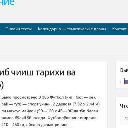
ание
Онлайн тесты
Календарно — тематические планы
Контакт
б чиқиш тарихи ва
Вы
)
Было просмотрено 8 386 Футбол (инг . foot — оёқ,
ball — тўп) — спорт ўйини, 2 дарвоза (7,32 х 2,44 м)
Что
ли махсус майдон (90—120 х 45— 90)да тўп билан
Пои
жамоа бўлиб ўйналади. Футбол тўпининг оғирлиги
410—450 гр, айлана диаметрининг…