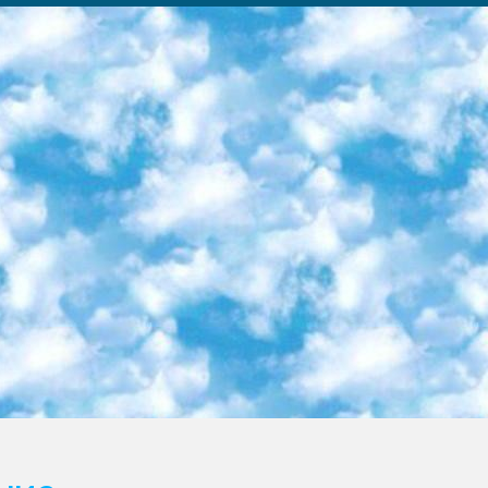
ка образовательный центр (Худайкулов Ш.) итоговый государственный аттестационный экзамен ориентирован на творческое и логическое мышление при подготовке базы материалов учитывать введение заданий. 5. Следует отметить, что: сертификат государственного образца о знании общеобразовательного предмета и как минимум национальный уровень B1 по предметам на иностранных языках, указанным в Приложении 2. или международно признанный сертификат эквивалентного уровня студенты, изучающие определенный предмет, освобождаются от экзамена; по соответствующим предметам запланирована итоговая государственная аттестация за день до дня, путем жеребьевки Рабочей группой (в письменной форме по предметам, проводимым в форме) из числа сформированных вариантов выбрано 2 варианта; 2 выбранных варианта экзамена анонсированы на официальном сайте министерства и все выпускники по всей стране на основе этих вариантов проводит итоговую государственную аттестацию. 6. Государственное образование учащихся средних общеобразовательных учреждений. знания в соответствии с квалификационными требованиями, которые необходимо приобрести на основании стандартов итоговый (выпускной) контроль для 9 и 11 классов в целях тестирования Экзамены (далее – экзамены) состоят из предметов, перечисленных в приложении 1. будет сделано. 7. Экзамены пройдут с 26 мая по 15 июня 2024 г. (кроме науки физического воспитания). 8. Физическая для учащихся 9 классов общесредних образовательных учреждений. Экзамены по предмету «Образование, квалификация медицина» 1-6 мая 2024 года. сотрудники перевести под присмотр (с отклонениями в физическом или умственном развитии) специализированная школа для детей, школы-интернаты и со сколиозом школы-интернаты санаторного типа для больных детей исключены). 9. Он был слепым, слабовидящим и имел нарушения опорно-двигательного аппарата. экзамены в специализированных школах и интернатах для детей должны проводиться исходя из требований, предъявляемых к общеобразовательным учреждениям (физкультура кроме науки). 10. Специализированная школа для глухих и слабослышащих детей. и экзамены в интернатах и быть реализован в виде письменного теста по математике. 11. Специальность для умственно отсталых детей. Для 9 класса Родной язык и литературное письмо Государственный язык (язык обучения – узбекский). для неклассов) написано Математическое письмо Письменная/устная история Узбекистана Физическое воспитание практично Итоговый контроль Для 11 класса Написание родного языка и литературы (эссе) Математическое письмо Узбекский язык (обучение на узбекском языке) не посещающее общее среднее образование для учреждений)/Образовательное учреждение выбор письменный и устный Иностранный язык письменный/устный Письменная/устная история Узбекистана *По выбору студента:  Химия  Физика  Основы государственного права  География 10 бесплатных образовательных ресурсов - Мы составили подборку онлайн-проектов с интерактивными упражнениями, видеолекциями и статьями. Они помогут вам обрести новые и освежить старые знания бесплатно. 1. «ИНТУИТ» Старейшая образовательная площадка Рунета. Здесь вы найдёте сотни текстовых и видеокурсов на десятки различных тем — от программирования до психологии. Многие курсы подготовлены российскими университетами и крупными международными компаниями вроде Intel и Microsoft. Самостоятельное обучение бесплатное, но желающие могут оплатить услуги персональных наставников. 2. «Смартия» знакомит с актуальными профессиями и подсказывает, как им обучаться. Выбрав заинтересовавшую вас специальность — SMM-специалист, фотограф, веб-дизайнер или другую, — увидите список необходимых для неё умений. Чтобы вы могли освоить их самостоятельно, для каждого умения площадка отображает подборку ссылок на учебные материалы. Хотя «Смартия» ориентируется на русскоязычную аудиторию, часть контента всё же доступна только на английском. 3. «Лекторий Физтеха» Проект Московского физико-технического института (Физтеха). С его помощью вы можете смотреть онлайн серии лекций, записанные на видео в этом вузе. В числе доступных предметов — физика, биология, химия, информационные технологии и другие. К некоторым лекциям администрация ресурса прилагает готовые конспекты, которые можно скачивать в PDF-формате. 4. ITMOcourses Онлайн-площадка Санкт-Петербургского национального исследовательского университета информационных технологий, механики и оптики (ИТМО). Ресурс предоставляет свободный доступ к курсам, разработанным в этом вузе. Каталог материалов разбит на четыре категории: «Оптические системы и технологии», «Приборостроение и робототехника», «Информационные технологии» и «Биотехнологии». Курсы состоят из видеолекций, интерактивных демонстраций и заданий. 5. «КиберЛенинка» Электронная научная библиот