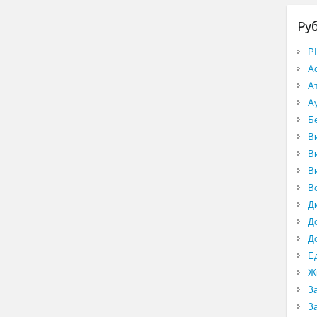
Ру
P
А
А
А
Б
В
В
В
В
Д
Д
Д
Е
Ж
З
З