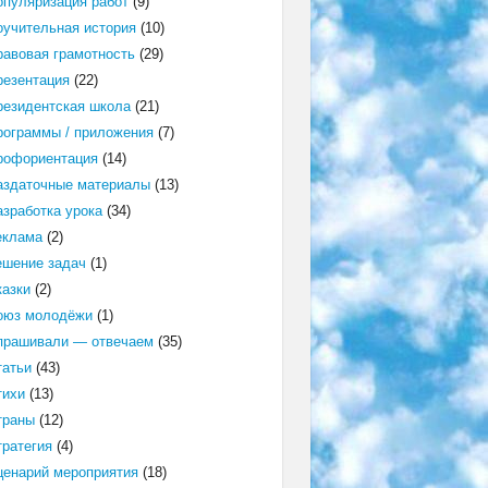
опуляризация работ
(9)
оучительная история
(10)
равовая грамотность
(29)
резентация
(22)
резидентская школа
(21)
рограммы / приложения
(7)
рофориентация
(14)
аздаточные материалы
(13)
азработка урока
(34)
еклама
(2)
ешение задач
(1)
казки
(2)
оюз молодёжи
(1)
прашивали — отвечаем
(35)
татьи
(43)
тихи
(13)
траны
(12)
тратегия
(4)
ценарий мероприятия
(18)