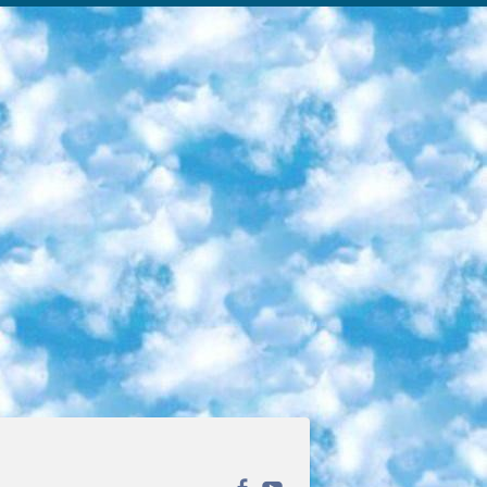
ека открытого доступа. Каталог площадки регулярно обрастает текстами статей из различных научных изданий. Сгруппированные по журналам и рубрикам публикации можно читать онлайн или скачивать целиком в PDF-формате. Проект нацелен на популяризацию науки за счёт открытого доступа к качественной информации. 6. «ПостНаука» На этом ресурсе публикуют подборки видеолекций, составленные экспертами из разных отраслей и объединённые общими темами. Среди них, к примеру, есть серии «Биоинформатика и геномика», «Культура средневековой Скандинавии» и Cinema Studies о теории кино. Каждая подборка лекций — логически связанная история, рассказанная экспертом от первого лица. Кроме того, на сайте появляются научно-образовательные статьи и тесты на разные темы. 7. «Newочём» Команда проекта «Newочём» отбирает самые интересные тексты из англоязычных СМИ и переводит те из них, за которые голосуют участники сообщества «ВКонтакте». По большей части это научно-популярные статьи. Редакторы придумывают лишь заголовки, в остальном содержание переводов соответствует оригиналам. Полные тексты можно читать прямо в социальной сети. 8. InternetUrok Онлайн-база материалов по основным дисциплинам школьной программы. Информация на сайте структурирована по классам, предметам и темам (урокам). Каждый урок состоит из видеолекций и конспектов. Есть также интерактивные тренажёры и тесты для закрепления пройденного материала. Даже если вы давно окончили школу, возможность повторить программу старших классов всегда может пригодиться. 9. Edutainme Ещё один ресурс об образовании. В отличие от Newtonew, как мне кажется, Edutainme больше ориентируется на представителей индустрии: педагогов, предпринимателей, разработчиков образовательных проектов. Но и любой, кто просто стремится к саморазвитию, найдёт на сайте много полезного и интересного для себя. Например, информацию о новых курсах и образовательных сервисах. 10. Newtonew Онлайн-медиа об образовании и обучении в широком смысле. Авторы Newtonew пишут об инструментах, заведениях, тактиках и стратегиях, которые помогают учить других и получать новые знания самостоятельно. На этой площадке вы найдёте новости, обзоры, аналитические мат