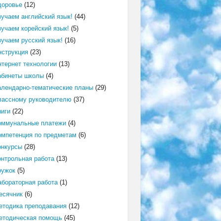
доровье
(12)
зучаем английский язык!
(44)
зучаем корейский язык!
(5)
зучаем русский язык!
(16)
нструкция
(23)
нтернет технологии
(13)
абинеты школы
(4)
алендарно-тематические планы
(29)
лассному руководителю
(37)
ниги
(22)
оммунальные платежи
(4)
омпетенция по предметам
(6)
онкурсы
(28)
онтрольная работа
(13)
ружок
(5)
абораторная работа
(1)
есячник
(6)
етодика преподавания
(12)
етодическая помощь
(45)