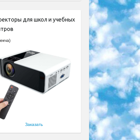
оекторы для школ и учебных
нтров
екча)
Заказать