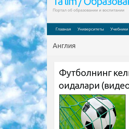
Ta’lim / Образов
Портал об образовании и воспитании
Главная
Университеты
Учебники
Англия
Футболнинг кели
қоидалари (видео