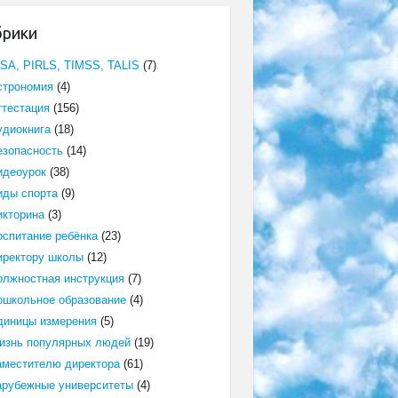
брики
ISA, PIRLS, TIMSS, TALIS
(7)
строномия
(4)
ттестация
(156)
удиокнига
(18)
езопасность
(14)
идеоурок
(38)
иды спорта
(9)
икторина
(3)
оспитание ребёнка
(23)
иректору школы
(12)
олжностная инструкция
(7)
ошкольное образование
(4)
диницы измерения
(5)
изнь популярных людей
(19)
аместителю директора
(61)
арубежные университеты
(4)