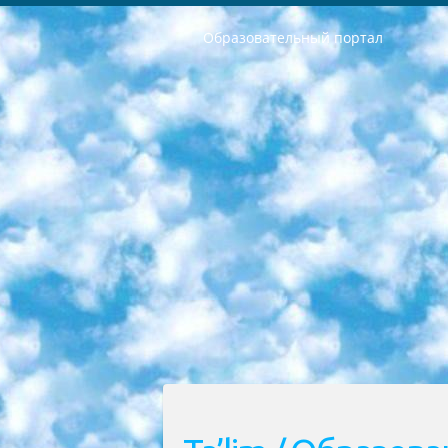
Образовательный портал
РЕСПУБЛИКА УЗБЕКИСТАН МИНИСТРЕРСТВО ДОШКОЛЬНОГО И ШКОЛЬНОГО ОБРАЗОВАНИЯ КОМАНДА в общеобразовательных учреждениях в 2023-2024 учебном году организация и проведение итоговой государственной аттестации обучающихся о Министра дошкольного и школьного образования Республики Узбекистан от 4 марта 2008 года (постановлением Минюста от 20 марта 2008 года № 1778 государственной регистрации) «Итоговое состояние учащихся общего среднего образования на основании положения об утверждении положения об аттестации общего среднего образования выпускной экзамен студентов в образовательных учреждениях в 2023-2024 учебном году В целях организации и прохождения аттестации приказываю: 1. Следующее: перечень предметов, по которым будет проводиться итоговая государственная аттестация и экзамен формы перевода согласно приложению 1; сертификаты международного образца, оценивающие уровень владения иностранными языками перечень согласно приложению 2; 2. Педагогический при специализированных образовательных учреждениях. научно-практический центр квалификации и международной оценки (Д.Давидова) 2024 г. До 25 марта: задания по предметам, по которым будет проводиться итоговая аттестация разработка и утверждение технических условий; итоговая аттестация на основании разработанного предметного задания разработка вопросов по предметам (устно и письменно), экзамен передача; общеобразовательные средние школы и специальные учебные заведения учащиеся выпускных классов школ и интернатов в агентской системе подготовка базы данных экзаменационных материалов и критериев оценки; перевод базы экзаменационных материалов на все языки обучения подать в Республиканский образовательный центр для изготовления; варианты экзаменов на основе разработанных контрольных материалов пусть будут поставлены задачи формирования. 3. Республиканский образовательный центр (Ш.Худайкулов) до 5 апреля 2024 года. до: база данных предоставленных экзаменационных материалов на все языки обучения перевод и экспертиза; для слепых, слабовидящих, глухих, слабослышащих и умственно отсталых детей учащиеся выпускных классов специализированных школ и школ-интернатов база данных экзаменационных материалов на всех преподаваемых языках подготовка критериев оценки; специализированные школы для умственно отсталых детей и технологии для учащихся выпускных классов школ-интернатов разработка соответствующих рекомендаций и критериев проведения ЕГЭ по естествознанию давать задания. 4. Педагогический при специализированных образовательных учреждениях. Научно-практический центр навыков и международной оценки (Д.Давидова), Республи