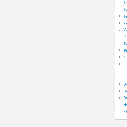
Т
Т
Т
У
У
У
Ф
Ф
Х
Ш
Ш
Ш
Э
Э
Э
Эт
Ю