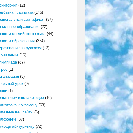
ониторинг
(12)
адбавка / зарплата
(146)
ациональный сертификат
(37)
ачальное образование
(22)
овости английского языка
(44)
овости образования
(374)
бразование за рубежом
(12)
бъявление
(16)
лимпиада
(87)
прос
(1)
рганизация
(3)
ткрытый урок
(9)
есни
(1)
овышение квалификации
(19)
одготовка к экзамену
(63)
олезные веб сайты
(6)
оложение
(37)
омощь абитуриенту
(72)