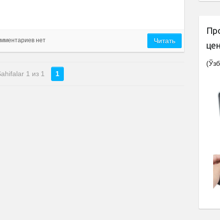
Пр
мментариев нет
Читать
це
(Ўзб
ahifalar 1 из 1
1