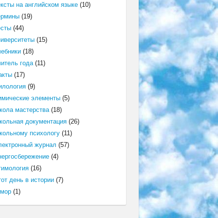
ексты на английском языке
(10)
ермины
(19)
есты
(44)
ниверситеты
(15)
чебники
(18)
читель года
(11)
акты
(17)
илология
(9)
имические элементы
(5)
кола мастерства
(18)
кольная документация
(26)
кольному психологу
(11)
лектронный журнал
(57)
нергосбережение
(4)
тимология
(16)
от день в истории
(7)
мор
(1)