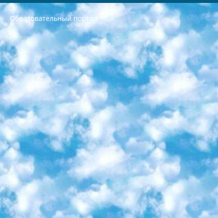
Образовательный портал
РЕСПУБЛИКА УЗБЕКИСТАН МИНИСТРЕРСТВО ДОШКОЛЬНОГО И ШКОЛЬНОГО ОБРАЗОВАНИЯ КОМАНДА в общеобразовательных учреждениях в 2023-2024 учебном году организация и проведение итоговой государственной аттестации обучающихся о Министра дошкольного и школьного образования Республики Узбекистан от 4 марта 2008 года (постановлением Минюста от 20 марта 2008 года № 1778 государственной регистрации) «Итоговое состояние учащихся общего среднего образования на основании положения об утверждении положения об аттестации общего среднего образования выпускной экзамен студентов в образовательных учреждениях в 2023-2024 учебном году В целях организации и прохождения аттестации приказываю: 1. Следующее: перечень предметов, по которым будет проводиться итоговая государственная аттестация и экзамен формы перевода согласно приложению 1; сертификаты международного образца, оценивающие уровень владения иностранными языками перечень согласно приложению 2; 2. Педагогический при специализированных образовательных учреждениях. научно-практический центр квалификации и международной оценки (Д.Давидова) 2024 г. До 25 марта: задания по предметам, по которым будет проводиться итоговая аттестация разработка и утверждение технических условий; итоговая аттестация на основании разработанного предметного задания разработка вопросов по предметам (устно и письменно), экзамен передача; общеобразовательные средние школы и специальные учебные заведения учащиеся выпускных классов школ и интернатов в агентской системе подготовка базы данных экзаменационных материалов и критериев оценки; перевод базы экзаменационных материалов на все языки обучения подать в Республиканский образовательный центр для изготовления; варианты экзаменов на основе разработанных контрольных материалов пусть будут поставлены задачи формирования. 3. Республиканский образовательный центр (Ш.Худайкулов) до 5 апреля 2024 года. до: база данных предоставленных экзаменационных материалов на все языки обучения перевод и экспертиза; для слепых, слабовидящих, глухих, слабослышащих и умственно отсталых детей учащиеся выпускных классов специализированных школ и школ-интернатов база данных экзаменационных материалов на всех преподаваемых языках подготовка критериев оценки; специализированные школы для умственно отсталых детей и технологии для учащихся выпускных классов школ-интернатов разработка соответствующих рекомендаций и критериев проведения ЕГЭ по естествознанию давать задания. 4. Педагогический при специализированных образовательных учреждениях. Научно-практический центр навыков и международной оценки (Д.Давидова), Республика образовательный центр (Худайкулов Ш.) итоговый государственный аттестационный экзамен ориентирован на творческое и логическое мышление при подготовке базы материалов учитывать введение заданий. 5. Следует отметить, что: сертификат государственного образца о знании общеобразовательного предмета и как минимум национальный уровень B1 по предметам на иностранных языках, указанным в Приложении 2. или международно признанный сертификат эквивалентного уровня студенты, изучающие определенный предмет, освобождаются от экзамена; по соответствующим предметам запланирована итоговая государственная аттестация за день до дня, путем жеребьевки Рабочей группой (в письменной форме по предметам, проводимым в форме) из числа сформированных вариантов выбрано 2 варианта; 2 выбранных варианта экзамена анонсированы на официальном сайте министерства и все выпускники по всей стране на основе этих вариантов проводит итоговую государственную аттестацию. 6. Государственное образование учащихся средних общеобразовательных учреждений. знания в соответствии с квалификационными требованиями, которые необходимо приобрести на основании стандартов итоговый (выпускной) контроль для 9 и 11 классов в целях тестирования Экзамены (далее – экзамены) состоят из предметов, перечисленных в приложении 1. будет сделано. 7. Экзамены пройдут с 26 мая по 15 июня 2024 г. (кроме науки физического воспитания). 8. Физическая для учащихся 9 классов общесредних образовательных учреждений. Экзамены по предмету «Образование, квалификация медицина» 1-6 мая 2024 года. сотрудники перевести под присмотр (с отклонениями в физическом или умственном развитии) специализированная школа для детей, школы-интернаты и со сколиозом школы-интернаты санаторного типа для больных детей исключены). 9. Он был слепым, слабовидящим и имел нарушения опорно-двигательного аппарата. экзамены в специализированных школах и интернатах для детей должны проводиться исходя из требований, предъявляемых к общеобразовательным учреждениям (физкультура кроме науки). 10. Специализированная школа для глухих и слабослышащих детей. и экзамены в интернатах и быть реализован в виде письменного теста по математике. 11. Специальность для умственно отсталых детей. Для 9 класса Родной язык и литературное письмо Государственный язык (язык обучения – узбекский). для неклассов) написано Математическое письмо Письменная/устная история Узбекистана Физическое воспитание практично Итоговый контроль Для 11 класса Написание родного языка и литературы (эссе) Математическое письмо Узбекский язык (обучение на узбекском языке) не посещающее общее среднее образование для учреждений)/Образовательное учреждение выбор письменный и устный Иностранный язык письменный/устный Письменная/устная история Узбекистана *По выбору студента:  Химия  Физика  Основы государственного права  География 10 бесплатных образовательных ресурсов - Мы составили подборку онлайн-проектов с интерактивными упражнениями, видеолекциями и статьями. Они помогут вам обрести новые и освежить старые знания бесплатно. 1. «ИНТУИТ» Старейшая образовательная площадка Рунета. Здесь вы найдёте сотни текстовых и видеокурсов на десятки различных тем — от программирования до психологии. Многие курсы подготовлены российскими университетами и крупными международными компаниями вроде Intel и Microsoft. Самостоятельное обучение бесплатное, но желающие могут оплатить услуги персональных наставников. 2. «Смартия» знакомит с актуальными профессиями и подсказывает, как им обучаться. Выбрав заинтересовавшую вас специальность — SMM-специалист, фотограф, веб-дизайнер или другую, — увидите список необходимых для неё умений. Чтобы вы могли освоить их самостоятельно, для каждого умения площадка отображает подборку ссылок на учебные материалы. Хотя «Смартия» ориентируется на русскоязычную аудиторию, часть контента всё же доступна только на английском. 3. «Лекторий Физтеха» Проект Московского физико-технического института (Физтеха). С его помощью вы можете смотреть онлайн серии лекций, записанные на видео в этом вузе. В числе доступных предметов — физика, биология, химия, информационные технологии и другие. К некоторым лекциям администрация ресурса прилагает готовые конспекты, которые можно скачивать в PDF-формате. 4. ITMOcourses Онлайн-площадка Санкт-Петербургского национального исследовательского университета информационных технологий, механики и оптики (ИТМО). Ресурс предоставляет свободный доступ к курсам, разработанным в этом вузе. Каталог материалов разбит на четыре категории: «Оптические системы и технологии», «Приборостроение и робототехника», «Информационные технологии» и «Биотехнологии». Курсы состоят из видеолекций, интерактивных демонстраций и заданий. 5. «КиберЛенинка» Электронная научная библиотека открытого доступа. Каталог площадки регулярно обрастает текстами статей из различных научных изданий. Сгруппированные по журналам и рубрикам публикации можно читать онлайн или скачивать целиком в PDF-формате. Проект нацелен на популяризацию науки за счёт открытого доступа к качественной информации. 6. «ПостНаука» На этом ресурсе публикуют подборки видеолекций, составленные экспертами из разных отраслей и объединённые общими темами. Среди них, к примеру, есть серии «Биоинформатика и геномика», «Культура средневековой Скандинавии» и Cinema Studies о теории кино. Каждая подборка лекций — логически связанная история, рассказанная экспертом от первого лица. Кроме того, на сайте появляются научно-образовательные статьи и тесты на разные темы. 7. «Newочём» Команда проекта «Newочём» отбирает самые интересные тексты из англоязычных СМИ и переводит те из них, за которые голосуют участники сообщества «ВКонтакте». По большей части это научно-популярные статьи. Редакторы придумывают лишь заголовки, в остальном содержание переводов соответствует оригиналам. Полные тексты можно читать прямо в социальной сети. 8. InternetUrok Онлайн-база материалов по основным дисциплинам школьной программы. Информация на сайте структурирована по классам, предметам и темам (урокам). Каждый урок состоит из видеолекций и конспектов. Есть также интерактивные тренажёры и тесты для закрепления пройденного материала. Даже если вы давно окончили школу, возможность повторить программу старших классов всегда может пригодиться. 9. Edutainme Ещё один ресурс об образовании. В отличие от Newtonew, как мне кажется, Edutainme больше ориентируется на представителей индустрии: педагогов, предпринимателей, разработчиков образовательных проектов. Но и любой, кто просто стремится к саморазвитию, найдёт на сайте много полезного и интересного для себя. Например, информацию о новых курсах и образовательных сервисах. 10. Newtonew Онлайн-медиа об образовании и обучении в широком смысле. Авторы Newtonew пишут об инструментах, заведениях, тактиках и стратегиях, которые помогают учить других и получать новые знания самостоятельно. На этой площадке вы найдёте новости, обзоры, аналитические мат