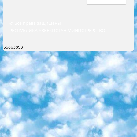
© Все права защищены
РЕСПУБЛИКА УЗБЕКИСТАН МИНИСТРЕРСТВО ДОШКОЛЬНОГО И ШКОЛЬНОГО ОБРАЗОВАНИЯ КОМАНДА в общеобразовательных учреждениях в 2023-2024 учебном году организация и проведение итоговой государственной аттестации обучающихся о Министра дошкольного и школьного образования Республики Узбекистан от 4 марта 2008 года (постановлением Минюста от 20 марта 2008 года № 1778 государственной регистрации) «Итоговое состояние учащихся общего среднего образования на основании положения об утверждении положения об аттестации общего среднего образования выпускной экзамен студентов в образовательных учреждениях в 2023-2024 учебном году В целях организации и прохождения аттестации приказываю: 1. Следующее: перечень предметов, по которым будет проводиться итоговая государственная аттестация и экзамен формы перевода согласно приложению 1; сертификаты международного образца, оценивающие уровень владения иностранными языками перечень согласно приложению 2; 2. Педагогический при специализированных образовательных учреждениях. научно-практический центр квалификации и международной оценки (Д.Давидова) 2024 г. До 25 марта: задания по предметам, по которым будет проводиться итоговая аттестация разработка и утверждение технических условий; итоговая аттестация на основании разработанного предметного задания разработка вопросов по предметам (устно и письменно), экзамен передача; общеобразовательные средние школы и специальные учебные заведения учащиеся выпускных классов школ и интернатов в агентской системе подготовка базы данных экзаменационных материалов и критериев оценки; перевод базы экзаменационных материалов на все языки обучения подать в Республиканский образовательный центр для изготовления; варианты экзаменов на основе разработанных контрольных материалов пусть будут поставлены задачи формирования. 3. Республиканский образовательный центр (Ш.Худайкулов) до 5 апреля 2024 года. до: база данных предоставленных экзаменационных материалов на все языки обучения перевод и экспертиза; для слепых, слабовидящих, глухих, слабослышащих и умственно отсталых детей учащиеся выпускных классов специализированных школ и школ-интернатов база данных экзаменационных материалов на всех преподаваемых языках подготовка критериев оценки; специализированные школы для умственно отсталых детей и технологии для учащихся выпускных классов школ-интернатов разработка соответствующих рекомендаций и критериев проведения ЕГЭ по естествознанию давать задания. 4. Педагогический при специализированных образовательных учреждениях. Научно-практический центр навыков и международной оценки (Д.Давидова), Республика образовательный центр (Худайкулов Ш.) итоговый государственный аттестационный экзамен ориентирован на творческое и логическое мышление при подготовке базы материалов учитывать введение заданий. 5. Следует отметить, что: сертификат государственного образца о знании общеобразовательного предмета и как минимум национальный уровень B1 по предметам на иностранных языках, указанным в Приложении 2. или международно признанный сертификат эквивалентного уровня студенты, изучающие определенный предмет, освобождаются от экзамена; по соответствующим предметам запланирована итоговая государственная аттестация за день до дня, путем жеребьевки Рабочей группой (в письменной форме по предметам, проводимым в форме) из числа сформированных вариантов выбрано 2 варианта; 2 выбранных варианта экзамена анонсированы на официальном сайте министерства и все выпускники по всей стране на основе этих вариантов проводит итоговую государственную аттестацию. 6. Государственное образование учащихся средних общеобразовательных учреждений. знания в соответствии с квалификационными требованиями, которые необходимо приобрести на основании стандартов итоговый (выпускной) контроль для 9 и 11 классов в целях тестирования Экзамены (далее – экзамены) состоят из предметов, перечисленных в приложении 1. будет сделано. 7. Экзамены пройдут с 26 мая по 15 июня 2024 г. (кроме науки физического воспитания). 8. Физическая для учащихся 9 классов общесредних образовательных учреждений. Экзамены по предмету «Образование, квалификация медицина» 1-6 мая 2024 года. сотрудники перевести под присмотр (с отклонениями в физическом или умственном развитии) специализированная школа для детей, школы-интернаты и со сколиозом школы-интернаты санаторного типа для больных детей исключены). 9. Он был слепым, слабовидящим и имел нарушения опорно-двигательного аппарата. экзамены в специализированных школах и интернатах для детей должны проводиться исходя из требований, предъявляемых к общеобразовательным учреждениям (физкультура кроме науки). 10. Специализированная школа для глухих и слабослышащих детей. и экзамены в интернатах и быть реализован в виде письменного теста по математике. 11. Специальность для умственно отсталых детей. Для 9 класса Родной язык и литературное письмо Государственный язык (язык обучения – узбекский). для неклассов) написано Математическое письмо Письменная/устная история Узбекистана Физическое воспитание практично Итоговый контроль Для 11 класса Написание родного языка и литературы (эссе) Математическое письмо Узбекский язык (обучение на узбекском языке) не посещающее общее среднее образование для учреждений)/Образовательное учреждение выбор письменный и устный Иностранный язык письменный/устный Письменная/устная история Узбекистана *По выбору студента:  Химия  Физика  Основы государственного права  География 10 бесплатных образовательных ресурсов - Мы составили подборку онлайн-проектов с интерактивными упражнениями, видеолекциями и статьями. Они помогут вам обрести новые и освежить старые знания бесплатно. 1. «ИНТУИТ» Старейшая образовательная площадка Рунета. Здесь вы найдёте сотни текстовых и видеокурсов на десятки различных тем — от программирования до психологии. Многие курсы подготовлены российскими университетами и крупными международными компаниями вроде Intel и Microsoft. Самостоятельное обучение бесплатное, но желающие могут оплатить услуги персональных наставников. 2. «Смартия» знакомит с актуальными профессиями и подсказывает, как им обучаться. Выбрав заинтересовавшую вас специальность — SMM-специалист, фотограф, веб-дизайнер или другую, — увидите список необходимых для неё умений. Чтобы вы могли освоить их самостоятельно, для каждого умения площадка отображает подборку ссылок на учебные материалы. Хотя «Смартия» ориентируется на русскоязычную аудиторию, часть контента всё же доступна только на английском. 3. «Лекторий Физтеха» Проект Московского физико-технического института (Физтеха). С его помощью вы можете смотреть онлайн серии лекций, записанные на видео в этом вузе. В числе доступных предметов — физика, биология, химия, информационные технологии и другие. К некоторым лекциям администрация ресурса прилагает готовые конспекты, которые можно скачивать в PDF-формате. 4. ITMOcourses Онлайн-площадка Санкт-Петербургского национального исследовательского университета информационных технологий, механики и оптики (ИТМО). Ресурс предоставляет свободный доступ к курсам, разработанным в этом вузе. Каталог материалов разбит на четыре категории: «Оптические системы и технологии», «Приборостроение и робототехника», «Информационные технологии» и «Биотехнологии». Курсы состоят из видеолекций, интерактивных демонстраций и заданий. 5. «КиберЛенинка» Электронная научная библиотека открытого доступа. Каталог площадки регулярно обрастает текстами статей из различных научных изданий. Сгруппированные по журналам и рубрикам публикации можно читать онлайн или скачивать целиком в PDF-формате. Проект нацелен на популяризацию науки за счёт открытого доступа к качественной информации. 6. «ПостНаука» На этом ресурсе публикуют подборки видеолекций, составленные экспертами из разных отраслей и объединённые общими темами. Среди них, к примеру, есть серии «Биоинформатика и геномика», «Культура средневековой Скандинавии» и Cinema Studies о теории кино. Каждая подборка лекций — логически связанная история, рассказанная экспертом от первого лица. Кроме того, на сайте появляются научно-образовательные статьи и тесты на разные темы. 7. «Newочём» Команда проекта «Newочём» отбирает самые интересные тексты из англоязычных СМИ и переводит те из них, за которые голосуют участники сообщества «ВКонтакте». По большей части это научно-популярные статьи. Редакторы придумывают лишь заголовки, в остальном содержание переводов соответствует оригиналам. Полные тексты можно читать прямо в социальной сети. 8. InternetUrok Онлайн-база материалов по основным дисциплинам школьной программы. Информация на сайте структурирована по классам, предметам и темам (урокам). Каждый урок состоит из видеолекций и конспектов. Есть также интерактивные тренажёры и тесты для закрепления пройденного материала. Даже если вы давно окончили школу, возможность повторить программу старших классов всегда может пригодиться. 9. Edutainme Ещё один ресурс об образовании. В отличие от Newtonew, как мне кажется, Edutainme больше ориентируется на представителей индустрии: педагогов, предпринимателей, разработчиков образовательных проектов. Но и любой, кто просто стремится к саморазвитию, найдёт на сайте много полезного и интересного для себя. Например, информацию о новых курсах и образовательных сервисах. 10. Newtonew Онлайн-медиа об образовании и обучении в широком смысле. Авторы Newtonew пишут об инструментах, заведениях, тактиках и стратегиях, которые помогают учить других и получать новые знания самостоятельно. На этой площадке вы найдёте новости, обзоры, аналитические мате
55863853