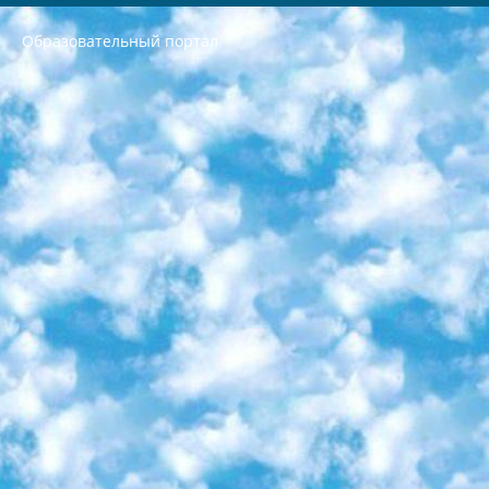
Образовательный портал
РЕСПУБЛИКА УЗБЕКИСТАН МИНИСТРЕРСТВО ДОШКОЛЬНОГО И ШКОЛЬНОГО ОБРАЗОВАНИЯ КОМАНДА в общеобразовательных учреждениях в 2023-2024 учебном году организация и проведение итоговой государственной аттестации обучающихся о Министра дошкольного и школьного образования Республики Узбекистан от 4 марта 2008 года (постановлением Минюста от 20 марта 2008 года № 1778 государственной регистрации) «Итоговое состояние учащихся общего среднего образования на основании положения об утверждении положения об аттестации общего среднего образования выпускной экзамен студентов в образовательных учреждениях в 2023-2024 учебном году В целях организации и прохождения аттестации приказываю: 1. Следующее: перечень предметов, по которым будет проводиться итоговая государственная аттестация и экзамен формы перевода согласно приложению 1; сертификаты международного образца, оценивающие уровень владения иностранными языками перечень согласно приложению 2; 2. Педагогический при специализированных образовательных учреждениях. научно-практический центр квалификации и международной оценки (Д.Давидова) 2024 г. До 25 марта: задания по предметам, по которым будет проводиться итоговая аттестация разработка и утверждение технических условий; итоговая аттестация на основании разработанного предметного задания разработка вопросов по предметам (устно и письменно), экзамен передача; общеобразовательные средние школы и специальные учебные заведения учащиеся выпускных классов школ и интернатов в агентской системе подготовка базы данных экзаменационных материалов и критериев оценки; перевод базы экзаменационных материалов на все языки обучения подать в Республиканский образовательный центр для изготовления; варианты экзаменов на основе разработанных контрольных материалов пусть будут поставлены задачи формирования. 3. Республиканский образовательный центр (Ш.Худайкулов) до 5 апреля 2024 года. до: база данных предоставленных экзаменационных материалов на все языки обучения перевод и экспертиза; для слепых, слабовидящих, глухих, слабослышащих и умственно отсталых детей учащиеся выпускных классов специализированных школ и школ-интернатов база данных экзаменационных материалов на всех преподаваемых языках подготовка критериев оценки; специализированные школы для умственно отсталых детей и технологии для учащихся выпускных классов школ-интернатов разработка соответствующих рекомендаций и критериев проведения ЕГЭ по естествознанию давать задания. 4. Педагогический при специализированных образовательных учреждениях. Научно-практический центр навыков и международной оценки (Д.Давидова), Республика образовательный центр (Худайкулов Ш.) итоговый государственный аттестационный экзамен ориентирован на творческое и логическое мышление при подготовке базы материалов учитывать введение заданий. 5. Следует отметить, что: сертификат государственного образца о знании общеобразовательного предмета и как минимум национальный уровень B1 по предметам на иностранных языках, указанным в Приложении 2. или международно признанный сертификат эквивалентного уровня студенты, изучающие определенный предмет, освобождаются от экзамена; по соответствующим предметам запланирована итоговая государственная аттестация за день до дня, путем жеребьевки Рабочей группой (в письменной форме по предметам, проводимым в форме) из числа сформированных вариантов выбрано 2 варианта; 2 выбранных варианта экзамена анонсированы на официальном сайте министерства и все выпускники по всей стране на основе этих вариантов проводит итоговую государственную аттестацию. 6. Государственное образование учащихся средних общеобразовательных учреждений. знания в соответствии с квалификационными требованиями, которые необходимо приобрести на основании стандартов итоговый (выпускной) контроль для 9 и 11 классов в целях тестирования Экзамены (далее – экзамены) состоят из предметов, перечисленных в приложении 1. будет сделано. 7. Экзамены пройдут с 26 мая по 15 июня 2024 г. (кроме науки физического воспитания). 8. Физическая для учащихся 9 классов общесредних образовательных учреждений. Экзамены по предмету «Образование, квалификация медицина» 1-6 мая 2024 года. сотрудники перевести под присмотр (с отклонениями в физическом или умственном развитии) специализированная школа для детей, школы-интернаты и со сколиозом школы-интернаты санаторного типа для больных детей исключены). 9. Он был слепым, слабовидящим и имел нарушения опорно-двигательного аппарата. экзамены в специализированных школах и интернатах для детей должны проводиться исходя из требований, предъявляемых к общеобразовательным учреждениям (физкультура кроме науки). 10. Специализированная школа для глухих и слабослышащих детей. и экзамены в интернатах и быть реализован в виде письменного теста по математике. 11. Специальность для умственно отсталых детей. Для 9 класса Родной язык и литературное письмо Государственный язык (язык обучения – узбекский). для неклассов) написано Математическое письмо Письменная/устная история Узбекистана Физическое воспитание практично Итоговый контроль Для 11 класса Написание родного языка и литературы (эссе) Математическое письмо Узбекский язык (обучение на узбекском языке) не посещающее общее среднее образование для учреждений)/Образовательное учреждение выбор письменный и устный Иностранный язык письменный/устный Письменная/устная история Узбекистана *По выбору студента:  Химия  Физика  Основы государственного права  География 10 бесплатных образовательных ресурсов - Мы составили подборку онлайн-проектов с интерактивными упражнениями, видеолекциями и статьями. Они помогут вам обрести новые и освежить старые знания бесплатно. 1. «ИНТУИТ» Старейшая образовательная площадка Рунета. Здесь вы найдёте сотни текстовых и видеокурсов на десятки различных тем — от программирования до психологии. Многие курсы подготовлены российскими университетами и крупными международными компаниями вроде Intel и Microsoft. Самостоятельное обучение бесплатное, но желающие могут оплатить услуги персональных наставников. 2. «Смартия» знакомит с актуальными профессиями и подсказывает, как им обучаться. Выбрав заинтересовавшую вас специальность — SMM-специалист, фотограф, веб-дизайнер или другую, — увидите список необходимых для неё умений. Чтобы вы могли освоить их самостоятельно, для каждого умения площадка отображает подборку ссылок на учебные материалы. Хотя «Смартия» ориентируется на русскоязычную аудиторию, часть контента всё же доступна только на английском. 3. «Лекторий Физтеха» Проект Московского физико-технического института (Физтеха). С его помощью вы можете смотреть онлайн серии лекций, записанные на видео в этом вузе. В числе доступных предметов — физика, биология, химия, информационные технологии и другие. К некоторым лекциям администрация ресурса прилагает готовые конспекты, которые можно скачивать в PDF-формате. 4. ITMOcourses Онлайн-площадка Санкт-Петербургского национального исследовательского университета информационных технологий, механики и оптики (ИТМО). Ресурс предоставляет свободный доступ к курсам, разработанным в этом вузе. Каталог материалов разбит на четыре категории: «Оптические системы и технологии», «Приборостроение и робототехника», «Информационные технологии» и «Биотехнологии». Курсы состоят из видеолекций, интерактивных демонстраций и заданий. 5. «КиберЛенинка» Электронная научная библиотека открытого доступа. Каталог площадки регулярно обрастает текстами статей из различных научных изданий. Сгруппированные по журналам и рубрикам публикации можно читать онлайн или скачивать целиком в PDF-формате. Проект нацелен на популяризацию науки за счёт открытого доступа к качественной информации. 6. «ПостНаука» На этом ресурсе публикуют подборки видеолекций, составленные экспертами из разных отраслей и объединённые общими темами. Среди них, к примеру, есть серии «Биоинформатика и геномика», «Культура средневековой Скандинавии» и Cinema Studies о теории кино. Каждая подборка лекций — логически связанная история, рассказанная экспертом от первого лица. Кроме того, на сайте появляются научно-образовательные статьи и тесты на разные темы. 7. «Newочём» Команда проекта «Newочём» отбирает самые интересные тексты из англоязычных СМИ и переводит те из них, за которые голосуют участники сообщества «ВКонтакте». По большей части это научно-популярные статьи. Редакторы придумывают лишь заголовки, в остальном содержание переводов соответствует оригиналам. Полные тексты можно читать прямо в социальной сети. 8. InternetUrok Онлайн-база материалов по основным дисциплинам школьной программы. Информация на сайте структурирована по классам, предметам и темам (урокам). Каждый урок состоит из видеолекций и конспектов. Есть также интерактивные тренажёры и тесты для закрепления пройденного материала. Даже если вы давно окончили школу, возможность повторить программу старших классов всегда может пригодиться. 9. Edutainme Ещё один ресурс об образовании. В отличие от Newtonew, как мне кажется, Edutainme больше ориентируется на представителей индустрии: педагогов, предпринимателей, разработчиков образовательных проектов. Но и любой, кто просто стремится к саморазвитию, найдёт на сайте много полезного и интересного для себя. Например, информацию о новых курсах и образовательных сервисах. 10. Newtonew Онлайн-медиа об образовании и обучении в широком смысле. Авторы Newtonew пишут об инструментах, заведениях, тактиках и стратегиях, которые помогают учить других и получать новые знания самостоятельно. На этой площадке вы найдёте новости, обзоры, аналитические мат