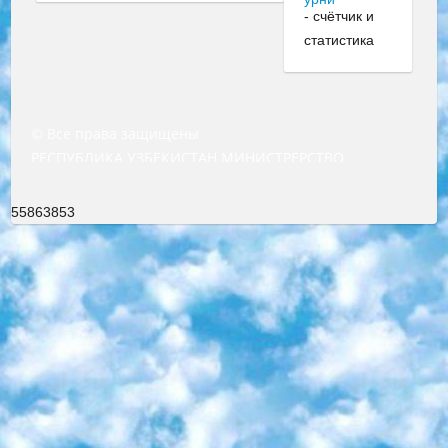
© Все права защищены
РЕСПУБЛИКА УЗБЕКИСТАН МИНИСТРЕРСТВО ДОШКОЛЬНОГО И ШКОЛЬНОГО ОБРАЗОВАНИЯ КОМАНДА в общеобразовательных учреждениях в 2023-2024 учебном году организация и проведение итоговой государственной аттестации обучающихся о Министра дошкольного и школьного образования Республики Узбекистан от 4 марта 2008 года (постановлением Минюста от 20 марта 2008 года № 1778 государственной регистрации) «Итоговое состояние учащихся общего среднего образования на основании положения об утверждении положения об аттестации общего среднего образования выпускной экзамен студентов в образовательных учреждениях в 2023-2024 учебном году В целях организации и прохождения аттестации приказываю: 1. Следующее: перечень предметов, по которым будет проводиться итоговая государственная аттестация и экзамен формы перевода согласно приложению 1; сертификаты международного образца, оценивающие уровень владения иностранными языками перечень согласно приложению 2; 2. Педагогический при специализированных образовательных учреждениях. научно-практический центр квалификации и международной оценки (Д.Давидова) 2024 г. До 25 марта: задания по предметам, по которым будет проводиться итоговая аттестация разработка и утверждение технических условий; итоговая аттестация на основании разработанного предметного задания разработка вопросов по предметам (устно и письменно), экзамен передача; общеобразовательные средние школы и специальные учебные заведения учащиеся выпускных классов школ и интернатов в агентской системе подготовка базы данных экзаменационных материалов и критериев оценки; перевод базы экзаменационных материалов на все языки обучения подать в Республиканский образовательный центр для изготовления; варианты экзаменов на основе разработанных контрольных материалов пусть будут поставлены задачи формирования. 3. Республиканский образовательный центр (Ш.Худайкулов) до 5 апреля 2024 года. до: база данных предоставленных экзаменационных материалов на все языки обучения перевод и экспертиза; для слепых, слабовидящих, глухих, слабослышащих и умственно отсталых детей учащиеся выпускных классов специализированных школ и школ-интернатов база данных экзаменационных материалов на всех преподаваемых языках подготовка критериев оценки; специализированные школы для умственно отсталых детей и технологии для учащихся выпускных классов школ-интернатов разработка соответствующих рекомендаций и критериев проведения ЕГЭ по естествознанию давать задания. 4. Педагогический при специализированных образовательных учреждениях. Научно-практический центр навыков и международной оценки (Д.Давидова), Республика образовательный центр (Худайкулов Ш.) итоговый государственный аттестационный экзамен ориентирован на творческое и логическое мышление при подготовке базы материалов учитывать введение заданий. 5. Следует отметить, что: сертификат государственного образца о знании общеобразовательного предмета и как минимум национальный уровень B1 по предметам на иностранных языках, указанным в Приложении 2. или международно признанный сертификат эквивалентного уровня студенты, изучающие определенный предмет, освобождаются от экзамена; по соответствующим предметам запланирована итоговая государственная аттестация за день до дня, путем жеребьевки Рабочей группой (в письменной форме по предметам, проводимым в форме) из числа сформированных вариантов выбрано 2 варианта; 2 выбранных варианта экзамена анонсированы на официальном сайте министерства и все выпускники по всей стране на основе этих вариантов проводит итоговую государственную аттестацию. 6. Государственное образование учащихся средних общеобразовательных учреждений. знания в соответствии с квалификационными требованиями, которые необходимо приобрести на основании стандартов итоговый (выпускной) контроль для 9 и 11 классов в целях тестирования Экзамены (далее – экзамены) состоят из предметов, перечисленных в приложении 1. будет сделано. 7. Экзамены пройдут с 26 мая по 15 июня 2024 г. (кроме науки физического воспитания). 8. Физическая для учащихся 9 классов общесредних образовательных учреждений. Экзамены по предмету «Образование, квалификация медицина» 1-6 мая 2024 года. сотрудники перевести под присмотр (с отклонениями в физическом или умственном развитии) специализированная школа для детей, школы-интернаты и со сколиозом школы-интернаты санаторного типа для больных детей исключены). 9. Он был слепым, слабовидящим и имел нарушения опорно-двигательного аппарата. экзамены в специализированных школах и интернатах для детей должны проводиться исходя из требований, предъявляемых к общеобразовательным учреждениям (физкультура кроме науки). 10. Специализированная школа для глухих и слабослышащих детей. и экзамены в интернатах и быть реализован в виде письменного теста по математике. 11. Специальность для умственно отсталых детей. Для 9 класса Родной язык и литературное письмо Государственный язык (язык обучения – узбекский). для неклассов) написано Математическое письмо Письменная/устная история Узбекистана Физическое воспитание практично Итоговый контроль Для 11 класса Написание родного языка и литературы (эссе) Математическое письмо Узбекский язык (обучение на узбекском языке) не посещающее общее среднее образование для учреждений)/Образовательное учреждение выбор письменный и устный Иностранный язык письменный/устный Письменная/устная история Узбекистана *По выбору студента:  Химия  Физика  Основы государственного права  География 10 бесплатных образовательных ресурсов - Мы составили подборку онлайн-проектов с интерактивными упражнениями, видеолекциями и статьями. Они помогут вам обрести новые и освежить старые знания бесплатно. 1. «ИНТУИТ» Старейшая образовательная площадка Рунета. Здесь вы найдёте сотни текстовых и видеокурсов на десятки различных тем — от программирования до психологии. Многие курсы подготовлены российскими университетами и крупными международными компаниями вроде Intel и Microsoft. Самостоятельное обучение бесплатное, но желающие могут оплатить услуги персональных наставников. 2. «Смартия» знакомит с актуальными профессиями и подсказывает, как им обучаться. Выбрав заинтересовавшую вас специальность — SMM-специалист, фотограф, веб-дизайнер или другую, — увидите список необходимых для неё умений. Чтобы вы могли освоить их самостоятельно, для каждого умения площадка отображает подборку ссылок на учебные материалы. Хотя «Смартия» ориентируется на русскоязычную аудиторию, часть контента всё же доступна только на английском. 3. «Лекторий Физтеха» Проект Московского физико-технического института (Физтеха). С его помощью вы можете смотреть онлайн серии лекций, записанные на видео в этом вузе. В числе доступных предметов — физика, биология, химия, информационные технологии и другие. К некоторым лекциям администрация ресурса прилагает готовые конспекты, которые можно скачивать в PDF-формате. 4. ITMOcourses Онлайн-площадка Санкт-Петербургского национального исследовательского университета информационных технологий, механики и оптики (ИТМО). Ресурс предоставляет свободный доступ к курсам, разработанным в этом вузе. Каталог материалов разбит на четыре категории: «Оптические системы и технологии», «Приборостроение и робототехника», «Информационные технологии» и «Биотехнологии». Курсы состоят из видеолекций, интерактивных демонстраций и заданий. 5. «КиберЛенинка» Электронная научная библиотека открытого доступа. Каталог площадки регулярно обрастает текстами статей из различных научных изданий. Сгруппированные по журналам и рубрикам публикации можно читать онлайн или скачивать целиком в PDF-формате. Проект нацелен на популяризацию науки за счёт открытого доступа к качественной информации. 6. «ПостНаука» На этом ресурсе публикуют подборки видеолекций, составленные экспертами из разных отраслей и объединённые общими темами. Среди них, к примеру, есть серии «Биоинформатика и геномика», «Культура средневековой Скандинавии» и Cinema Studies о теории кино. Каждая подборка лекций — логически связанная история, рассказанная экспертом от первого лица. Кроме того, на сайте появляются научно-образовательные статьи и тесты на разные темы. 7. «Newочём» Команда проекта «Newочём» отбирает самые интересные тексты из англоязычных СМИ и переводит те из них, за которые голосуют участники сообщества «ВКонтакте». По большей части это научно-популярные статьи. Редакторы придумывают лишь заголовки, в остальном содержание переводов соответствует оригиналам. Полные тексты можно читать прямо в социальной сети. 8. InternetUrok Онлайн-база материалов по основным дисциплинам школьной программы. Информация на сайте структурирована по классам, предметам и темам (урокам). Каждый урок состоит из видеолекций и конспектов. Есть также интерактивные тренажёры и тесты для закрепления пройденного материала. Даже если вы давно окончили школу, возможность повторить программу старших классов всегда может пригодиться. 9. Edutainme Ещё один ресурс об образовании. В отличие от Newtonew, как мне кажется, Edutainme больше ориентируется на представителей индустрии: педагогов, предпринимателей, разработчиков образовательных проектов. Но и любой, кто просто стремится к саморазвитию, найдёт на сайте много полезного и интересного для себя. Например, информацию о новых курсах и образовательных сервисах. 10. Newtonew Онлайн-медиа об образовании и обучении в широком смысле. Авторы Newtonew пишут об инструментах, заведениях, тактиках и стратегиях, которые помогают учить других и получать новые знания самостоятельно. На этой площадке вы найдёте новости, обзоры, аналитические мате
55863853