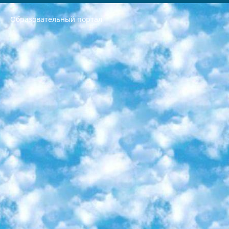
Образовательный портал
РЕСПУБЛИКА УЗБЕКИСТАН МИНИСТРЕРСТВО ДОШКОЛЬНОГО И ШКОЛЬНОГО ОБРАЗОВАНИЯ КОМАНДА в общеобразовательных учреждениях в 2023-2024 учебном году организация и проведение итоговой государственной аттестации обучающихся о Министра дошкольного и школьного образования Республики Узбекистан от 4 марта 2008 года (постановлением Минюста от 20 марта 2008 года № 1778 государственной регистрации) «Итоговое состояние учащихся общего среднего образования на основании положения об утверждении положения об аттестации общего среднего образования выпускной экзамен студентов в образовательных учреждениях в 2023-2024 учебном году В целях организации и прохождения аттестации приказываю: 1. Следующее: перечень предметов, по которым будет проводиться итоговая государственная аттестация и экзамен формы перевода согласно приложению 1; сертификаты международного образца, оценивающие уровень владения иностранными языками перечень согласно приложению 2; 2. Педагогический при специализированных образовательных учреждениях. научно-практический центр квалификации и международной оценки (Д.Давидова) 2024 г. До 25 марта: задания по предметам, по которым будет проводиться итоговая аттестация разработка и утверждение технических условий; итоговая аттестация на основании разработанного предметного задания разработка вопросов по предметам (устно и письменно), экзамен передача; общеобразовательные средние школы и специальные учебные заведения учащиеся выпускных классов школ и интернатов в агентской системе подготовка базы данных экзаменационных материалов и критериев оценки; перевод базы экзаменационных материалов на все языки обучения подать в Республиканский образовательный центр для изготовления; варианты экзаменов на основе разработанных контрольных материалов пусть будут поставлены задачи формирования. 3. Республиканский образовательный центр (Ш.Худайкулов) до 5 апреля 2024 года. до: база данных предоставленных экзаменационных материалов на все языки обучения перевод и экспертиза; для слепых, слабовидящих, глухих, слабослышащих и умственно отсталых детей учащиеся выпускных классов специализированных школ и школ-интернатов база данных экзаменационных материалов на всех преподаваемых языках подготовка критериев оценки; специализированные школы для умственно отсталых детей и технологии для учащихся выпускных классов школ-интернатов разработка соответствующих рекомендаций и критериев проведения ЕГЭ по естествознанию давать задания. 4. Педагогический при специализированных образовательных учреждениях. Научно-практический центр навыков и международной оценки (Д.Давидова), Республика образовательный центр (Худайкулов Ш.) итоговый государственный аттестационный экзамен ориентирован на творческое и логическое мышление при подготовке базы материалов учитывать введение заданий. 5. Следует отметить, что: сертификат государственного образца о знании общеобразовательного предмета и как минимум национальный уровень B1 по предметам на иностранных языках, указанным в Приложении 2. или международно признанный сертификат эквивалентного уровня студенты, изучающие определенный предмет, освобождаются от экзамена; по соответствующим предметам запланирована итоговая государственная аттестация за день до дня, путем жеребьевки Рабочей группой (в письменной форме по предметам, проводимым в форме) из числа сформированных вариантов выбрано 2 варианта; 2 выбранных варианта экзамена анонсированы на официальном сайте министерства и все выпускники по всей стране на основе этих вариантов проводит итоговую государственную аттестацию. 6. Государственное образование учащихся средних общеобразовательных учреждений. знания в соответствии с квалификационными требованиями, которые необходимо приобрести на основании стандартов итоговый (выпускной) контроль для 9 и 11 классов в целях тестирования Экзамены (далее – экзамены) состоят из предметов, перечисленных в приложении 1. будет сделано. 7. Экзамены пройдут с 26 мая по 15 июня 2024 г. (кроме науки физического воспитания). 8. Физическая для учащихся 9 классов общесредних образовательных учреждений. Экзамены по предмету «Образование, квалификация медицина» 1-6 мая 2024 года. сотрудники перевести под присмотр (с отклонениями в физическом или умственном развитии) специализированная школа для детей, школы-интернаты и со сколиозом школы-интернаты санаторного типа для больных детей исключены). 9. Он был слепым, слабовидящим и имел нарушения опорно-двигательного аппарата. экзамены в специализированных школах и интернатах для детей должны проводиться исходя из требований, предъявляемых к общеобразовательным учреждениям (физкультура кроме науки). 10. Специализированная школа для глухих и слабослышащих детей. и экзамены в интернатах и быть реализован в виде письменного теста по математике. 11. Специальность для умственно отсталых детей. Для 9 класса Родной язык и литературное письмо Государственный язык (язык обучения – узбекский). для неклассов) написано Математическое письмо Письменная/устная история Узбекистана Физическое воспитание практично Итоговый контроль Для 11 класса Написание родного языка и литературы (эссе) Математическое письмо Узбекский язык (обучение на узбекском языке) не посещающее общее среднее образование для учреждений)/Образовательное учреждение выбор письменный и устный Иностранный язык письменный/устный Письменная/устная история Узбекистана *По выбору студента:  Химия  Физика  Основы государственного права  География 10 бесплатных образовательных ресурсов - Мы составили подборку онлайн-проектов с интерактивными упражнениями, видеолекциями и статьями. Они помогут вам обрести новые и освежить старые знания бесплатно. 1. «ИНТУИТ» Старейшая образовательная площадка Рунета. Здесь вы найдёте сотни текстовых и видеокурсов на десятки различных тем — от программирования до психологии. Многие курсы подготовлены российскими университетами и крупными международными компаниями вроде Intel и Microsoft. Самостоятельное обучение бесплатное, но желающие могут оплатить услуги персональных наставников. 2. «Смартия» знакомит с актуальными профессиями и подсказывает, как им обучаться. Выбрав заинтересовавшую вас специальность — SMM-специалист, фотограф, веб-дизайнер или другую, — увидите список необходимых для неё умений. Чтобы вы могли освоить их самостоятельно, для каждого умения площадка отображает подборку ссылок на учебные материалы. Хотя «Смартия» ориентируется на русскоязычную аудиторию, часть контента всё же доступна только на английском. 3. «Лекторий Физтеха» Проект Московского физико-технического института (Физтеха). С его помощью вы можете смотреть онлайн серии лекций, записанные на видео в этом вузе. В числе доступных предметов — физика, биология, химия, информационные технологии и другие. К некоторым лекциям администрация ресурса прилагает готовые конспекты, которые можно скачивать в PDF-формате. 4. ITMOcourses Онлайн-площадка Санкт-Петербургского национального исследовательского университета информационных технологий, механики и оптики (ИТМО). Ресурс предоставляет свободный доступ к курсам, разработанным в этом вузе. Каталог материалов разбит на четыре категории: «Оптические системы и технологии», «Приборостроение и робототехника», «Информационные технологии» и «Биотехнологии». Курсы состоят из видеолекций, интерактивных демонстраций и заданий. 5. «КиберЛенинка» Электронная научная библиотека открытого доступа. Каталог площадки регулярно обрастает текстами статей из различных научных изданий. Сгруппированные по журналам и рубрикам публикации можно читать онлайн или скачивать целиком в PDF-формате. Проект нацелен на популяризацию науки за счёт открытого доступа к качественной информации. 6. «ПостНаука» На этом ресурсе публикуют подборки видеолекций, составленные экспертами из разных отраслей и объединённые общими темами. Среди них, к примеру, есть серии «Биоинформатика и геномика», «Культура средневековой Скандинавии» и Cinema Studies о теории кино. Каждая подборка лекций — логически связанная история, рассказанная экспертом от первого лица. Кроме того, на сайте появляются научно-образовательные статьи и тесты на разные темы. 7. «Newочём» Команда проекта «Newочём» отбирает самые интересные тексты из англоязычных СМИ и переводит те из них, за которые голосуют участники сообщества «ВКонтакте». По большей части это научно-популярные статьи. Редакторы придумывают лишь заголовки, в остальном содержание переводов соответствует оригиналам. Полные тексты можно читать прямо в социальной сети. 8. InternetUrok Онлайн-база материалов по основным дисциплинам школьной программы. Информация на сайте структурирована по классам, предметам и темам (урокам). Каждый урок состоит из видеолекций и конспектов. Есть также интерактивные тренажёры и тесты для закрепления пройденного материала. Даже если вы давно окончили школу, возможность повторить программу старших классов всегда может пригодиться. 9. Edutainme Ещё один ресурс об образовании. В отличие от Newtonew, как мне кажется, Edutainme больше ориентируется на представителей индустрии: педагогов, предпринимателей, разработчиков образовательных проектов. Но и любой, кто просто стремится к саморазвитию, найдёт на сайте много полезного и интересного для себя. Например, информацию о новых курсах и образовательных сервисах. 10. Newtonew Онлайн-медиа об образовании и обучении в широком смысле. Авторы Newtonew пишут об инструментах, заведениях, тактиках и стратегиях, которые помогают учить других и получать новые знания самостоятельно. На этой площадке вы найдёте новости, обзоры, аналитические мат