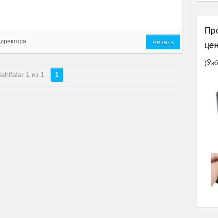
Пр
директора
Читать
це
(Ўзб
ahifalar 1 из 1
1