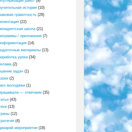
опуляризация работ
(9)
оучительная история
(10)
равовая грамотность
(28)
резентация
(22)
резидентская школа
(21)
рограммы / приложения
(7)
рофориентация
(14)
аздаточные материалы
(13)
азработка урока
(34)
еклама
(2)
ешение задач
(1)
казки
(2)
оюз молодёжи
(1)
прашивали — отвечаем
(35)
татьи
(43)
тихи
(13)
траны
(12)
тратегия
(4)
ценарий мероприятия
(18)