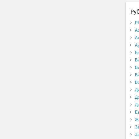
Ру
P
А
А
А
Б
В
В
В
В
Д
Д
Д
Е
Ж
З
З