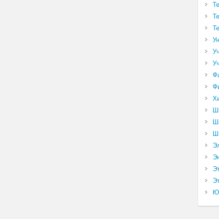
Т
Т
Т
У
У
У
Ф
Ф
Х
Ш
Ш
Ш
Э
Э
Э
Эт
Ю