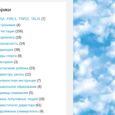
брики
ISA, PIRLS, TIMSS, TALIS
(7)
строномия
(4)
ттестация
(156)
удиокнига
(18)
езопасность
(14)
идеоурок
(38)
иды спорта
(9)
икторина
(3)
оспитание ребёнка
(23)
иректору школы
(12)
олжностная инструкция
(7)
ошкольное образование
(4)
диницы измерения
(5)
изнь популярных людей
(19)
аместителю директора
(61)
арубежные университеты
(4)