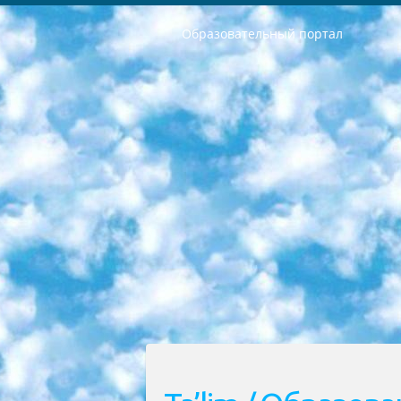
Образовательный портал
РЕСПУБЛИКА УЗБЕКИСТАН МИНИСТРЕРСТВО ДОШКОЛЬНОГО И ШКОЛЬНОГО ОБРАЗОВАНИЯ КОМАНДА в общеобразовательных учреждениях в 2023-2024 учебном году организация и проведение итоговой государственной аттестации обучающихся о Министра дошкольного и школьного образования Республики Узбекистан от 4 марта 2008 года (постановлением Минюста от 20 марта 2008 года № 1778 государственной регистрации) «Итоговое состояние учащихся общего среднего образования на основании положения об утверждении положения об аттестации общего среднего образования выпускной экзамен студентов в образовательных учреждениях в 2023-2024 учебном году В целях организации и прохождения аттестации приказываю: 1. Следующее: перечень предметов, по которым будет проводиться итоговая государственная аттестация и экзамен формы перевода согласно приложению 1; сертификаты международного образца, оценивающие уровень владения иностранными языками перечень согласно приложению 2; 2. Педагогический при специализированных образовательных учреждениях. научно-практический центр квалификации и международной оценки (Д.Давидова) 2024 г. До 25 марта: задания по предметам, по которым будет проводиться итоговая аттестация разработка и утверждение технических условий; итоговая аттестация на основании разработанного предметного задания разработка вопросов по предметам (устно и письменно), экзамен передача; общеобразовательные средние школы и специальные учебные заведения учащиеся выпускных классов школ и интернатов в агентской системе подготовка базы данных экзаменационных материалов и критериев оценки; перевод базы экзаменационных материалов на все языки обучения подать в Республиканский образовательный центр для изготовления; варианты экзаменов на основе разработанных контрольных материалов пусть будут поставлены задачи формирования. 3. Республиканский образовательный центр (Ш.Худайкулов) до 5 апреля 2024 года. до: база данных предоставленных экзаменационных материалов на все языки обучения перевод и экспертиза; для слепых, слабовидящих, глухих, слабослышащих и умственно отсталых детей учащиеся выпускных классов специализированных школ и школ-интернатов база данных экзаменационных материалов на всех преподаваемых языках подготовка критериев оценки; специализированные школы для умственно отсталых детей и технологии для учащихся выпускных классов школ-интернатов разработка соответствующих рекомендаций и критериев проведения ЕГЭ по естествознанию давать задания. 4. Педагогический при специализированных образовательных учреждениях. Научно-практический центр навыков и международной оценки (Д.Давидова), Республи