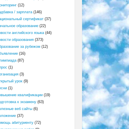
ониторинг
(12)
адбавка / зарплата
(146)
ациональный сертификат
(37)
ачальное образование
(22)
овости английского языка
(44)
овости образования
(373)
бразование за рубежом
(12)
бъявление
(16)
лимпиада
(87)
прос
(1)
рганизация
(3)
ткрытый урок
(9)
есни
(1)
овышение квалификации
(19)
одготовка к экзамену
(63)
олезные веб сайты
(6)
оложение
(37)
омощь абитуриенту
(72)