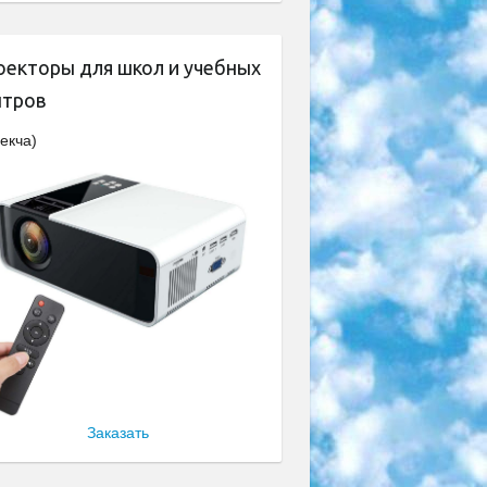
оекторы для школ и учебных
нтров
екча)
Заказать