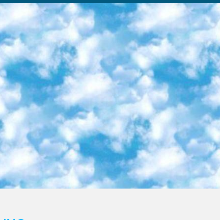
ка образовательный центр (Худайкулов Ш.) итоговый государственный аттестационный экзамен ориентирован на творческое и логическое мышление при подготовке базы материалов учитывать введение заданий. 5. Следует отметить, что: сертификат государственного образца о знании общеобразовательного предмета и как минимум национальный уровень B1 по предметам на иностранных языках, указанным в Приложении 2. или международно признанный сертификат эквивалентного уровня студенты, изучающие определенный предмет, освобождаются от экзамена; по соответствующим предметам запланирована итоговая государственная аттестация за день до дня, путем жеребьевки Рабочей группой (в письменной форме по предметам, проводимым в форме) из числа сформированных вариантов выбрано 2 варианта; 2 выбранных варианта экзамена анонсированы на официальном сайте министерства и все выпускники по всей стране на основе этих вариантов проводит итоговую государственную аттестацию. 6. Государственное образование учащихся средних общеобразовательных учреждений. знания в соответствии с квалификационными требованиями, которые необходимо приобрести на основании стандартов итоговый (выпускной) контроль для 9 и 11 классов в целях тестирования Экзамены (далее – экзамены) состоят из предметов, перечисленных в приложении 1. будет сделано. 7. Экзамены пройдут с 26 мая по 15 июня 2024 г. (кроме науки физического воспитания). 8. Физическая для учащихся 9 классов общесредних образовательных учреждений. Экзамены по предмету «Образование, квалификация медицина» 1-6 мая 2024 года. сотрудники перевести под присмотр (с отклонениями в физическом или умственном развитии) специализированная школа для детей, школы-интернаты и со сколиозом школы-интернаты санаторного типа для больных детей исключены). 9. Он был слепым, слабовидящим и имел нарушения опорно-двигательного аппарата. экзамены в специализированных школах и интернатах для детей должны проводиться исходя из требований, предъявляемых к общеобразовательным учреждениям (физкультура кроме науки). 10. Специализированная школа для глухих и слабослышащих детей. и экзамены в интернатах и быть реализован в виде письменного теста по математике. 11. Специальность для умственно отсталых детей. Для 9 класса Родной язык и литературное письмо Государственный язык (язык обучения – узбекский). для неклассов) написано Математическое письмо Письменная/устная история Узбекистана Физическое воспитание практично Итоговый контроль Для 11 класса Написание родного языка и литературы (эссе) Математическое письмо Узбекский язык (обучение на узбекском языке) не посещающее общее среднее образование для учреждений)/Образовательное учреждение выбор письменный и устный Иностранный язык письменный/устный Письменная/устная история Узбекистана *По выбору студента:  Химия  Физика  Основы государственного права  География 10 бесплатных образовательных ресурсов - Мы составили подборку онлайн-проектов с интерактивными упражнениями, видеолекциями и статьями. Они помогут вам обрести новые и освежить старые знания бесплатно. 1. «ИНТУИТ» Старейшая образовательная площадка Рунета. Здесь вы найдёте сотни текстовых и видеокурсов на десятки различных тем — от программирования до психологии. Многие курсы подготовлены российскими университетами и крупными международными компаниями вроде Intel и Microsoft. Самостоятельное обучение бесплатное, но желающие могут оплатить услуги персональных наставников. 2. «Смартия» знакомит с актуальными профессиями и подсказывает, как им обучаться. Выбрав заинтересовавшую вас специальность — SMM-специалист, фотограф, веб-дизайнер или другую, — увидите список необходимых для неё умений. Чтобы вы могли освоить их самостоятельно, для каждого умения площадка отображает подборку ссылок на учебные материалы. Хотя «Смартия» ориентируется на русскоязычную аудиторию, часть контента всё же доступна только на английском. 3. «Лекторий Физтеха» Проект Московского физико-технического института (Физтеха). С его помощью вы можете смотреть онлайн серии лекций, записанные на видео в этом вузе. В числе доступных предметов — физика, биология, химия, информационные технологии и другие. К некоторым лекциям администрация ресурса прилагает готовые конспекты, которые можно скачивать в PDF-формате. 4. ITMOcourses Онлайн-площадка Санкт-Петербургского национального исследовательского университета информационных технологий, механики и оптики (ИТМО). Ресурс предоставляет свободный доступ к курсам, разработанным в этом вузе. Каталог материалов разбит на четыре категории: «Оптические системы и технологии», «Приборостроение и робототехника», «Информационные технологии» и «Биотехнологии». Курсы состоят из видеолекций, интерактивных демонстраций и заданий. 5. «КиберЛенинка» Электронная научная библиот