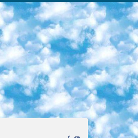
ека открытого доступа. Каталог площадки регулярно обрастает текстами статей из различных научных изданий. Сгруппированные по журналам и рубрикам публикации можно читать онлайн или скачивать целиком в PDF-формате. Проект нацелен на популяризацию науки за счёт открытого доступа к качественной информации. 6. «ПостНаука» На этом ресурсе публикуют подборки видеолекций, составленные экспертами из разных отраслей и объединённые общими темами. Среди них, к примеру, есть серии «Биоинформатика и геномика», «Культура средневековой Скандинавии» и Cinema Studies о теории кино. Каждая подборка лекций — логически связанная история, рассказанная экспертом от первого лица. Кроме того, на сайте появляются научно-образовательные статьи и тесты на разные темы. 7. «Newочём» Команда проекта «Newочём» отбирает самые интересные тексты из англоязычных СМИ и переводит те из них, за которые голосуют участники сообщества «ВКонтакте». По большей части это научно-популярные статьи. Редакторы придумывают лишь заголовки, в остальном содержание переводов соответствует оригиналам. Полные тексты можно читать прямо в социальной сети. 8. InternetUrok Онлайн-база материалов по основным дисциплинам школьной программы. Информация на сайте структурирована по классам, предметам и темам (урокам). Каждый урок состоит из видеолекций и конспектов. Есть также интерактивные тренажёры и тесты для закрепления пройденного материала. Даже если вы давно окончили школу, возможность повторить программу старших классов всегда может пригодиться. 9. Edutainme Ещё один ресурс об образовании. В отличие от Newtonew, как мне кажется, Edutainme больше ориентируется на представителей индустрии: педагогов, предпринимателей, разработчиков образовательных проектов. Но и любой, кто просто стремится к саморазвитию, найдёт на сайте много полезного и интересного для себя. Например, информацию о новых курсах и образовательных сервисах. 10. Newtonew Онлайн-медиа об образовании и обучении в широком смысле. Авторы Newtonew пишут об инструментах, заведениях, тактиках и стратегиях, которые помогают учить других и получать новые знания самостоятельно. На этой площадке вы найдёте новости, обзоры, аналитические мат