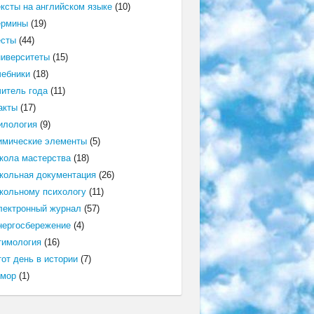
ексты на английском языке
(10)
ермины
(19)
есты
(44)
ниверситеты
(15)
чебники
(18)
читель года
(11)
акты
(17)
илология
(9)
имические элементы
(5)
кола мастерства
(18)
кольная документация
(26)
кольному психологу
(11)
лектронный журнал
(57)
нергосбережение
(4)
тимология
(16)
от день в истории
(7)
мор
(1)