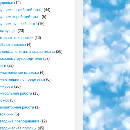
доровье
(12)
зучаем английский язык!
(44)
зучаем корейский язык!
(5)
зучаем русский язык!
(16)
нструкция
(23)
нтернет технологии
(13)
абинеты школы
(4)
алендарно-тематические планы
(29)
лассному руководителю
(37)
ниги
(22)
оммунальные платежи
(4)
омпетенция по предметам
(6)
онкурсы
(28)
онтрольная работа
(13)
ружок
(5)
абораторная работа
(1)
есячник
(6)
етодика преподавания
(12)
етодическая помощь
(45)