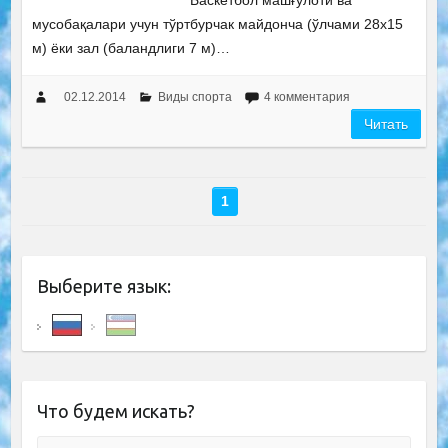
Баскетбол машғулоти ва
мусобақалари учун тўртбурчак майдонча (ўлчами 28х15
м) ёки зал (баландлиги 7 м)…
02.12.2014
Виды спорта
4 комментария
Читать
1
Выберите язык:
Что будем искать?