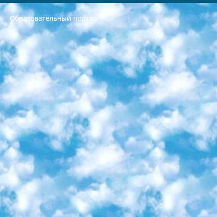
Образовательный портал
РЕСПУБЛИКА УЗБЕКИСТАН МИНИСТРЕРСТВО ДОШКОЛЬНОГО И ШКОЛЬНОГО ОБРАЗОВАНИЯ КОМАНДА в общеобразовательных учреждениях в 2023-2024 учебном году организация и проведение итоговой государственной аттестации обучающихся о Министра дошкольного и школьного образования Республики Узбекистан от 4 марта 2008 года (постановлением Минюста от 20 марта 2008 года № 1778 государственной регистрации) «Итоговое состояние учащихся общего среднего образования на основании положения об утверждении положения об аттестации общего среднего образования выпускной экзамен студентов в образовательных учреждениях в 2023-2024 учебном году В целях организации и прохождения аттестации приказываю: 1. Следующее: перечень предметов, по которым будет проводиться итоговая государственная аттестация и экзамен формы перевода согласно приложению 1; сертификаты международного образца, оценивающие уровень владения иностранными языками перечень согласно приложению 2; 2. Педагогический при специализированных образовательных учреждениях. научно-практический центр квалификации и международной оценки (Д.Давидова) 2024 г. До 25 марта: задания по предметам, по которым будет проводиться итоговая аттестация разработка и утверждение технических условий; итоговая аттестация на основании разработанного предметного задания разработка вопросов по предметам (устно и письменно), экзамен передача; общеобразовательные средние школы и специальные учебные заведения учащиеся выпускных классов школ и интернатов в агентской системе подготовка базы данных экзаменационных материалов и критериев оценки; перевод базы экзаменационных материалов на все языки обучения подать в Республиканский образовательный центр для изготовления; варианты экзаменов на основе разработанных контрольных материалов пусть будут поставлены задачи формирования. 3. Республиканский образовательный центр (Ш.Худайкулов) до 5 апреля 2024 года. до: база данных предоставленных экзаменационных материалов на все языки обучения перевод и экспертиза; для слепых, слабовидящих, глухих, слабослышащих и умственно отсталых детей учащиеся выпускных классов специализированных школ и школ-интернатов база данных экзаменационных материалов на всех преподаваемых языках подготовка критериев оценки; специализированные школы для умственно отсталых детей и технологии для учащихся выпускных классов школ-интернатов разработка соответствующих рекомендаций и критериев проведения ЕГЭ по естествознанию давать задания. 4. Педагогический при специализированных образовательных учреждениях. Научно-практический центр навыков и международной оценки (Д.Давидова), Республика образовательный центр (Худайкулов Ш.) итоговый государственный аттестационный экзамен ориентирован на творческое и логическое мышление при подготовке базы материалов учитывать введение заданий. 5. Следует отметить, что: сертификат государственного образца о знании общеобразовательного предмета и как минимум национальный уровень B1 по предметам на иностранных языках, указанным в Приложении 2. или международно признанный сертификат эквивалентного уровня студенты, изучающие определенный предмет, освобождаются от экзамена; по соответствующим предметам запланирована итоговая государственная аттестация за день до дня, путем жеребьевки Рабочей группой (в письменной форме по предметам, проводимым в форме) из числа сформированных вариантов выбрано 2 варианта; 2 выбранных варианта экзамена анонсированы на официальном сайте министерства и все выпускники по всей стране на основе этих вариантов проводит итоговую государственную аттестацию. 6. Государственное образование учащихся средних общеобразовательных учреждений. знания в соответствии с квалификационными требованиями, которые необходимо приобрести на основании стандартов итоговый (выпускной) контроль для 9 и 11 классов в целях тестирования Экзамены (далее – экзамены) состоят из предметов, перечисленных в приложении 1. будет сделано. 7. Экзамены пройдут с 26 мая по 15 июня 2024 г. (кроме науки физического воспитания). 8. Физическая для учащихся 9 классов общесредних образовательных учреждений. Экзамены по предмету «Образование, квалификация медицина» 1-6 мая 2024 года. сотрудники перевести под присмотр (с отклонениями в физическом или умственном развитии) специализированная школа для детей, школы-интернаты и со сколиозом школы-интернаты санаторного типа для больных детей исключены). 9. Он был слепым, слабовидящим и имел нарушения опорно-двигательного аппарата. экзамены в специализированных школах и интернатах для детей должны проводиться исходя из требований, предъявляемых к общеобразовательным учреждениям (физкультура кроме науки). 10. Специализированная школа для глухих и слабослышащих детей. и экзамены в интернатах и быть реализован в виде письменного теста по математике. 11. Специальность для умственно отсталых детей. Для 9 класса Родной язык и литературное письмо Государственный язык (язык обучения – узбекский). для неклассов) написано Математическое письмо Письменная/устная история Узбекистана Физическое воспитание практично Итоговый контроль Для 11 класса Написание родного языка и литературы (эссе) Математическое письмо Узбекский язык (обучение на узбекском языке) не посещающее общее среднее образование для учреждений)/Образовательное учреждение выбор письменный и устный Иностранный язык письменный/устный Письменная/устная история Узбекистана *По выбору студента:  Химия  Физика  Основы государственного права  География 10 бесплатных образовательных ресурсов - Мы составили подборку онлайн-проектов с интерактивными упражнениями, видеолекциями и статьями. Они помогут вам обрести новые и освежить старые знания бесплатно. 1. «ИНТУИТ» Старейшая образовательная площадка Рунета. Здесь вы найдёте сотни текстовых и видеокурсов на десятки различных тем — от программирования до психологии. Многие курсы подготовлены российскими университетами и крупными международными компаниями вроде Intel и Microsoft. Самостоятельное обучение бесплатное, но желающие могут оплатить услуги персональных наставников. 2. «Смартия» знакомит с актуальными профессиями и подсказывает, как им обучаться. Выбрав заинтересовавшую вас специальность — SMM-специалист, фотограф, веб-дизайнер или другую, — увидите список необходимых для неё умений. Чтобы вы могли освоить их самостоятельно, для каждого умения площадка отображает подборку ссылок на учебные материалы. Хотя «Смартия» ориентируется на русскоязычную аудиторию, часть контента всё же доступна только на английском. 3. «Лекторий Физтеха» Проект Московского физико-технического института (Физтеха). С его помощью вы можете смотреть онлайн серии лекций, записанные на видео в этом вузе. В числе доступных предметов — физика, биология, химия, информационные технологии и другие. К некоторым лекциям администрация ресурса прилагает готовые конспекты, которые можно скачивать в PDF-формате. 4. ITMOcourses Онлайн-площадка Санкт-Петербургского национального исследовательского университета информационных технологий, механики и оптики (ИТМО). Ресурс предоставляет свободный доступ к курсам, разработанным в этом вузе. Каталог материалов разбит на четыре категории: «Оптические системы и технологии», «Приборостроение и робототехника», «Информационные технологии» и «Биотехнологии». Курсы состоят из видеолекций, интерактивных демонстраций и заданий. 5. «КиберЛенинка» Электронная научная библиотека открытого доступа. Каталог площадки регулярно обрастает текстами статей из различных научных изданий. Сгруппированные по журналам и рубрикам публикации можно читать онлайн или скачивать целиком в PDF-формате. Проект нацелен на популяризацию науки за счёт открытого доступа к качественной информации. 6. «ПостНаука» На этом ресурсе публикуют подборки видеолекций, составленные экспертами из разных отраслей и объединённые общими темами. Среди них, к примеру, есть серии «Биоинформатика и геномика», «Культура средневековой Скандинавии» и Cinema Studies о теории кино. Каждая подборка лекций — логически связанная история, рассказанная экспертом от первого лица. Кроме того, на сайте появляются научно-образовательные статьи и тесты на разные темы. 7. «Newочём» Команда проекта «Newочём» отбирает самые интересные тексты из англоязычных СМИ и переводит те из них, за которые голосуют участники сообщества «ВКонтакте». По большей части это научно-популярные статьи. Редакторы придумывают лишь заголовки, в остальном содержание переводов соответствует оригиналам. Полные тексты можно читать прямо в социальной сети. 8. InternetUrok Онлайн-база материалов по основным дисциплинам школьной программы. Информация на сайте структурирована по классам, предметам и темам (урокам). Каждый урок состоит из видеолекций и конспектов. Есть также интерактивные тренажёры и тесты для закрепления пройденного материала. Даже если вы давно окончили школу, возможность повторить программу старших классов всегда может пригодиться. 9. Edutainme Ещё один ресурс об образовании. В отличие от Newtonew, как мне кажется, Edutainme больше ориентируется на представителей индустрии: педагогов, предпринимателей, разработчиков образовательных проектов. Но и любой, кто просто стремится к саморазвитию, найдёт на сайте много полезного и интересного для себя. Например, информацию о новых курсах и образовательных сервисах. 10. Newtonew Онлайн-медиа об образовании и обучении в широком смысле. Авторы Newtonew пишут об инструментах, заведениях, тактиках и стратегиях, которые помогают учить других и получать новые знания самостоятельно. На этой площадке вы найдёте новости, обзоры, аналитические мат