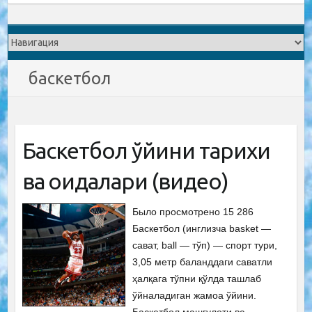
баскетбол
Баскетбол ўйини тарихи
ва қоидалари (видео)
Было просмотрено 15 286
Баскетбол (инглизча basket —
сават, ball — тўп) — спорт тури,
3,05 метр баланддаги саватли
ҳалқага тўпни қўлда ташлаб
ўйналадиган жамоа ўйини.