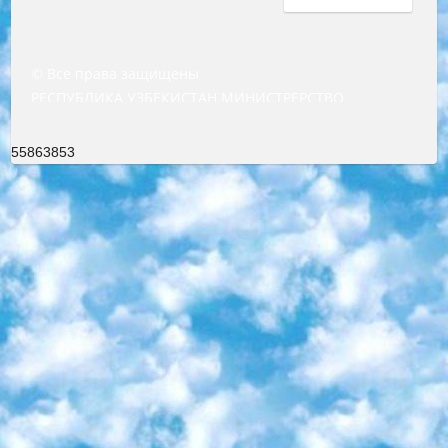
© Все права защищены
РЕСПУБЛИКА УЗБЕКИСТАН МИНИСТРЕРСТВО ДОШКОЛЬНОГО И ШКОЛЬНОГО ОБРАЗОВАНИЯ КОМАНДА в общеобразовательных учреждениях в 2023-2024 учебном году организация и проведение итоговой государственной аттестации обучающихся о Министра дошкольного и школьного образования Республики Узбекистан от 4 марта 2008 года (постановлением Минюста от 20 марта 2008 года № 1778 государственной регистрации) «Итоговое состояние учащихся общего среднего образования на основании положения об утверждении положения об аттестации общего среднего образования выпускной экзамен студентов в образовательных учреждениях в 2023-2024 учебном году В целях организации и прохождения аттестации приказываю: 1. Следующее: перечень предметов, по которым будет проводиться итоговая государственная аттестация и экзамен формы перевода согласно приложению 1; сертификаты международного образца, оценивающие уровень владения иностранными языками перечень согласно приложению 2; 2. Педагогический при специализированных образовательных учреждениях. научно-практический центр квалификации и международной оценки (Д.Давидова) 2024 г. До 25 марта: задания по предметам, по которым будет проводиться итоговая аттестация разработка и утверждение технических условий; итоговая аттестация на основании разработанного предметного задания разработка вопросов по предметам (устно и письменно), экзамен передача; общеобразовательные средние школы и специальные учебные заведения учащиеся выпускных классов школ и интернатов в агентской системе подготовка базы данных экзаменационных материалов и критериев оценки; перевод базы экзаменационных материалов на все языки обучения подать в Республиканский образовательный центр для изготовления; варианты экзаменов на основе разработанных контрольных материалов пусть будут поставлены задачи формирования. 3. Республиканский образовательный центр (Ш.Худайкулов) до 5 апреля 2024 года. до: база данных предоставленных экзаменационных материалов на все языки обучения перевод и экспертиза; для слепых, слабовидящих, глухих, слабослышащих и умственно отсталых детей учащиеся выпускных классов специализированных школ и школ-интернатов база данных экзаменационных материалов на всех преподаваемых языках подготовка критериев оценки; специализированные школы для умственно отсталых детей и технологии для учащихся выпускных классов школ-интернатов разработка соответствующих рекомендаций и критериев проведения ЕГЭ по естествознанию давать задания. 4. Педагогический при специализированных образовательных учреждениях. Научно-практический центр навыков и международной оценки (Д.Давидова), Республика образовательный центр (Худайкулов Ш.) итоговый государственный аттестационный экзамен ориентирован на творческое и логическое мышление при подготовке базы материалов учитывать введение заданий. 5. Следует отметить, что: сертификат государственного образца о знании общеобразовательного предмета и как минимум национальный уровень B1 по предметам на иностранных языках, указанным в Приложении 2. или международно признанный сертификат эквивалентного уровня студенты, изучающие определенный предмет, освобождаются от экзамена; по соответствующим предметам запланирована итоговая государственная аттестация за день до дня, путем жеребьевки Рабочей группой (в письменной форме по предметам, проводимым в форме) из числа сформированных вариантов выбрано 2 варианта; 2 выбранных варианта экзамена анонсированы на официальном сайте министерства и все выпускники по всей стране на основе этих вариантов проводит итоговую государственную аттестацию. 6. Государственное образование учащихся средних общеобразовательных учреждений. знания в соответствии с квалификационными требованиями, которые необходимо приобрести на основании стандартов итоговый (выпускной) контроль для 9 и 11 классов в целях тестирования Экзамены (далее – экзамены) состоят из предметов, перечисленных в приложении 1. будет сделано. 7. Экзамены пройдут с 26 мая по 15 июня 2024 г. (кроме науки физического воспитания). 8. Физическая для учащихся 9 классов общесредних образовательных учреждений. Экзамены по предмету «Образование, квалификация медицина» 1-6 мая 2024 года. сотрудники перевести под присмотр (с отклонениями в физическом или умственном развитии) специализированная школа для детей, школы-интернаты и со сколиозом школы-интернаты санаторного типа для больных детей исключены). 9. Он был слепым, слабовидящим и имел нарушения опорно-двигательного аппарата. экзамены в специализированных школах и интернатах для детей должны проводиться исходя из требований, предъявляемых к общеобразовательным учреждениям (физкультура кроме науки). 10. Специализированная школа для глухих и слабослышащих детей. и экзамены в интернатах и быть реализован в виде письменного теста по математике. 11. Специальность для умственно отсталых детей. Для 9 класса Родной язык и литературное письмо Государственный язык (язык обучения – узбекский). для неклассов) написано Математическое письмо Письменная/устная история Узбекистана Физическое воспитание практично Итоговый контроль Для 11 класса Написание родного языка и литературы (эссе) Математическое письмо Узбекский язык (обучение на узбекском языке) не посещающее общее среднее образование для учреждений)/Образовательное учреждение выбор письменный и устный Иностранный язык письменный/устный Письменная/устная история Узбекистана *По выбору студента:  Химия  Физика  Основы государственного права  География 10 бесплатных образовательных ресурсов - Мы составили подборку онлайн-проектов с интерактивными упражнениями, видеолекциями и статьями. Они помогут вам обрести новые и освежить старые знания бесплатно. 1. «ИНТУИТ» Старейшая образовательная площадка Рунета. Здесь вы найдёте сотни текстовых и видеокурсов на десятки различных тем — от программирования до психологии. Многие курсы подготовлены российскими университетами и крупными международными компаниями вроде Intel и Microsoft. Самостоятельное обучение бесплатное, но желающие могут оплатить услуги персональных наставников. 2. «Смартия» знакомит с актуальными профессиями и подсказывает, как им обучаться. Выбрав заинтересовавшую вас специальность — SMM-специалист, фотограф, веб-дизайнер или другую, — увидите список необходимых для неё умений. Чтобы вы могли освоить их самостоятельно, для каждого умения площадка отображает подборку ссылок на учебные материалы. Хотя «Смартия» ориентируется на русскоязычную аудиторию, часть контента всё же доступна только на английском. 3. «Лекторий Физтеха» Проект Московского физико-технического института (Физтеха). С его помощью вы можете смотреть онлайн серии лекций, записанные на видео в этом вузе. В числе доступных предметов — физика, биология, химия, информационные технологии и другие. К некоторым лекциям администрация ресурса прилагает готовые конспекты, которые можно скачивать в PDF-формате. 4. ITMOcourses Онлайн-площадка Санкт-Петербургского национального исследовательского университета информационных технологий, механики и оптики (ИТМО). Ресурс предоставляет свободный доступ к курсам, разработанным в этом вузе. Каталог материалов разбит на четыре категории: «Оптические системы и технологии», «Приборостроение и робототехника», «Информационные технологии» и «Биотехнологии». Курсы состоят из видеолекций, интерактивных демонстраций и заданий. 5. «КиберЛенинка» Электронная научная библиотека открытого доступа. Каталог площадки регулярно обрастает текстами статей из различных научных изданий. Сгруппированные по журналам и рубрикам публикации можно читать онлайн или скачивать целиком в PDF-формате. Проект нацелен на популяризацию науки за счёт открытого доступа к качественной информации. 6. «ПостНаука» На этом ресурсе публикуют подборки видеолекций, составленные экспертами из разных отраслей и объединённые общими темами. Среди них, к примеру, есть серии «Биоинформатика и геномика», «Культура средневековой Скандинавии» и Cinema Studies о теории кино. Каждая подборка лекций — логически связанная история, рассказанная экспертом от первого лица. Кроме того, на сайте появляются научно-образовательные статьи и тесты на разные темы. 7. «Newочём» Команда проекта «Newочём» отбирает самые интересные тексты из англоязычных СМИ и переводит те из них, за которые голосуют участники сообщества «ВКонтакте». По большей части это научно-популярные статьи. Редакторы придумывают лишь заголовки, в остальном содержание переводов соответствует оригиналам. Полные тексты можно читать прямо в социальной сети. 8. InternetUrok Онлайн-база материалов по основным дисциплинам школьной программы. Информация на сайте структурирована по классам, предметам и темам (урокам). Каждый урок состоит из видеолекций и конспектов. Есть также интерактивные тренажёры и тесты для закрепления пройденного материала. Даже если вы давно окончили школу, возможность повторить программу старших классов всегда может пригодиться. 9. Edutainme Ещё один ресурс об образовании. В отличие от Newtonew, как мне кажется, Edutainme больше ориентируется на представителей индустрии: педагогов, предпринимателей, разработчиков образовательных проектов. Но и любой, кто просто стремится к саморазвитию, найдёт на сайте много полезного и интересного для себя. Например, информацию о новых курсах и образовательных сервисах. 10. Newtonew Онлайн-медиа об образовании и обучении в широком смысле. Авторы Newtonew пишут об инструментах, заведениях, тактиках и стратегиях, которые помогают учить других и получать новые знания самостоятельно. На этой площадке вы найдёте новости, обзоры, аналитические мате
55863853