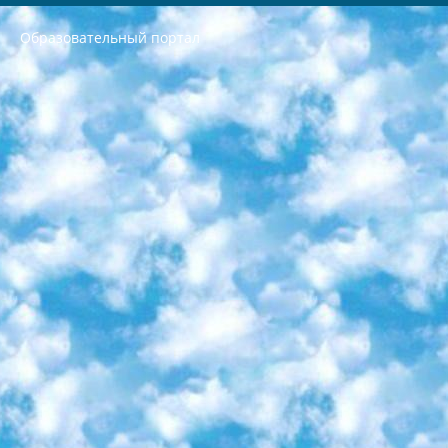
Образовательный портал
РЕСПУБЛИКА УЗБЕКИСТАН МИНИСТРЕРСТВО ДОШКОЛЬНОГО И ШКОЛЬНОГО ОБРАЗОВАНИЯ КОМАНДА в общеобразовательных учреждениях в 2023-2024 учебном году организация и проведение итоговой государственной аттестации обучающихся о Министра дошкольного и школьного образования Республики Узбекистан от 4 марта 2008 года (постановлением Минюста от 20 марта 2008 года № 1778 государственной регистрации) «Итоговое состояние учащихся общего среднего образования на основании положения об утверждении положения об аттестации общего среднего образования выпускной экзамен студентов в образовательных учреждениях в 2023-2024 учебном году В целях организации и прохождения аттестации приказываю: 1. Следующее: перечень предметов, по которым будет проводиться итоговая государственная аттестация и экзамен формы перевода согласно приложению 1; сертификаты международного образца, оценивающие уровень владения иностранными языками перечень согласно приложению 2; 2. Педагогический при специализированных образовательных учреждениях. научно-практический центр квалификации и международной оценки (Д.Давидова) 2024 г. До 25 марта: задания по предметам, по которым будет проводиться итоговая аттестация разработка и утверждение технических условий; итоговая аттестация на основании разработанного предметного задания разработка вопросов по предметам (устно и письменно), экзамен передача; общеобразовательные средние школы и специальные учебные заведения учащиеся выпускных классов школ и интернатов в агентской системе подготовка базы данных экзаменационных материалов и критериев оценки; перевод базы экзаменационных материалов на все языки обучения подать в Республиканский образовательный центр для изготовления; варианты экзаменов на основе разработанных контрольных материалов пусть будут поставлены задачи формирования. 3. Республиканский образовательный центр (Ш.Худайкулов) до 5 апреля 2024 года. до: база данных предоставленных экзаменационных материалов на все языки обучения перевод и экспертиза; для слепых, слабовидящих, глухих, слабослышащих и умственно отсталых детей учащиеся выпускных классов специализированных школ и школ-интернатов база данных экзаменационных материалов на всех преподаваемых языках подготовка критериев оценки; специализированные школы для умственно отсталых детей и технологии для учащихся выпускных классов школ-интернатов разработка соответствующих рекомендаций и критериев проведения ЕГЭ по естествознанию давать задания. 4. Педагогический при специализированных образовательных учреждениях. Научно-практический центр навыков и международной оценки (Д.Давидова), Республика образовательный центр (Худайкулов Ш.) итоговый государственный аттестационный экзамен ориентирован на творческое и логическое мышление при подготовке базы материалов учитывать введение заданий. 5. Следует отметить, что: сертификат государственного образца о знании общеобразовательного предмета и как минимум национальный уровень B1 по предметам на иностранных языках, указанным в Приложении 2. или международно признанный сертификат эквивалентного уровня студенты, изучающие определенный предмет, освобождаются от экзамена; по соответствующим предметам запланирована итоговая государственная аттестация за день до дня, путем жеребьевки Рабочей группой (в письменной форме по предметам, проводимым в форме) из числа сформированных вариантов выбрано 2 варианта; 2 выбранных варианта экзамена анонсированы на официальном сайте министерства и все выпускники по всей стране на основе этих вариантов проводит итоговую государственную аттестацию. 6. Государственное образование учащихся средних общеобразовательных учреждений. знания в соответствии с квалификационными требованиями, которые необходимо приобрести на основании стандартов итоговый (выпускной) контроль для 9 и 11 классов в целях тестирования Экзамены (далее – экзамены) состоят из предметов, перечисленных в приложении 1. будет сделано. 7. Экзамены пройдут с 26 мая по 15 июня 2024 г. (кроме науки физического воспитания). 8. Физическая для учащихся 9 классов общесредних образовательных учреждений. Экзамены по предмету «Образование, квалификация медицина» 1-6 мая 2024 года. сотрудники перевести под присмотр (с отклонениями в физическом или умственном развитии) специализированная школа для детей, школы-интернаты и со сколиозом школы-интернаты санаторного типа для больных детей исключены). 9. Он был слепым, слабовидящим и имел нарушения опорно-двигательного аппарата. экзамены в специализированных школах и интернатах для детей должны проводиться исходя из требований, предъявляемых к общеобразовательным учреждениям (физкультура кроме науки). 10. Специализированная школа для глухих и слабослышащих детей. и экзамены в интернатах и быть реализован в виде письменного теста по математике. 11. Специальность для умственно отсталых детей. Для 9 класса Родной язык и литературное письмо Государственный язык (язык обучения – узбекский). для неклассов) написано Математическое письмо Письменная/устная история Узбекистана Физическое воспитание практично Итоговый контроль Для 11 класса Написание родного языка и литературы (эссе) Математическое письмо Узбекский язык (обучение на узбекском языке) не посещающее общее среднее образование для учреждений)/Образовательное учреждение выбор письменный и устный Иностранный язык письменный/устный Письменная/устная история Узбекистана *По выбору студента:  Химия  Физика  Основы государственного права  География 10 бесплатных образовательных ресурсов - Мы составили подборку онлайн-проектов с интерактивными упражнениями, видеолекциями и статьями. Они помогут вам обрести новые и освежить старые знания бесплатно. 1. «ИНТУИТ» Старейшая образовательная площадка Рунета. Здесь вы найдёте сотни текстовых и видеокурсов на десятки различных тем — от программирования до психологии. Многие курсы подготовлены российскими университетами и крупными международными компаниями вроде Intel и Microsoft. Самостоятельное обучение бесплатное, но желающие могут оплатить услуги персональных наставников. 2. «Смартия» знакомит с актуальными профессиями и подсказывает, как им обучаться. Выбрав заинтересовавшую вас специальность — SMM-специалист, фотограф, веб-дизайнер или другую, — увидите список необходимых для неё умений. Чтобы вы могли освоить их самостоятельно, для каждого умения площадка отображает подборку ссылок на учебные материалы. Хотя «Смартия» ориентируется на русскоязычную аудиторию, часть контента всё же доступна только на английском. 3. «Лекторий Физтеха» Проект Московского физико-технического института (Физтеха). С его помощью вы можете смотреть онлайн серии лекций, записанные на видео в этом вузе. В числе доступных предметов — физика, биология, химия, информационные технологии и другие. К некоторым лекциям администрация ресурса прилагает готовые конспекты, которые можно скачивать в PDF-формате. 4. ITMOcourses Онлайн-площадка Санкт-Петербургского национального исследовательского университета информационных технологий, механики и оптики (ИТМО). Ресурс предоставляет свободный доступ к курсам, разработанным в этом вузе. Каталог материалов разбит на четыре категории: «Оптические системы и технологии», «Приборостроение и робототехника», «Информационные технологии» и «Биотехнологии». Курсы состоят из видеолекций, интерактивных демонстраций и заданий. 5. «КиберЛенинка» Электронная научная библиотека открытого доступа. Каталог площадки регулярно обрастает текстами статей из различных научных изданий. Сгруппированные по журналам и рубрикам публикации можно читать онлайн или скачивать целиком в PDF-формате. Проект нацелен на популяризацию науки за счёт открытого доступа к качественной информации. 6. «ПостНаука» На этом ресурсе публикуют подборки видеолекций, составленные экспертами из разных отраслей и объединённые общими темами. Среди них, к примеру, есть серии «Биоинформатика и геномика», «Культура средневековой Скандинавии» и Cinema Studies о теории кино. Каждая подборка лекций — логически связанная история, рассказанная экспертом от первого лица. Кроме того, на сайте появляются научно-образовательные статьи и тесты на разные темы. 7. «Newочём» Команда проекта «Newочём» отбирает самые интересные тексты из англоязычных СМИ и переводит те из них, за которые голосуют участники сообщества «ВКонтакте». По большей части это научно-популярные статьи. Редакторы придумывают лишь заголовки, в остальном содержание переводов соответствует оригиналам. Полные тексты можно читать прямо в социальной сети. 8. InternetUrok Онлайн-база материалов по основным дисциплинам школьной программы. Информация на сайте структурирована по классам, предметам и темам (урокам). Каждый урок состоит из видеолекций и конспектов. Есть также интерактивные тренажёры и тесты для закрепления пройденного материала. Даже если вы давно окончили школу, возможность повторить программу старших классов всегда может пригодиться. 9. Edutainme Ещё один ресурс об образовании. В отличие от Newtonew, как мне кажется, Edutainme больше ориентируется на представителей индустрии: педагогов, предпринимателей, разработчиков образовательных проектов. Но и любой, кто просто стремится к саморазвитию, найдёт на сайте много полезного и интересного для себя. Например, информацию о новых курсах и образовательных сервисах. 10. Newtonew Онлайн-медиа об образовании и обучении в широком смысле. Авторы Newtonew пишут об инструментах, заведениях, тактиках и стратегиях, которые помогают учить других и получать новые знания самостоятельно. На этой площадке вы найдёте новости, обзоры, аналитические мат