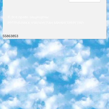
© Все права защищены
РЕСПУБЛИКА УЗБЕКИСТАН МИНИСТРЕРСТВО ДОШКОЛЬНОГО И ШКОЛЬНОГО ОБРАЗОВАНИЯ КОМАНДА в общеобразовательных учреждениях в 2023-2024 учебном году организация и проведение итоговой государственной аттестации обучающихся о Министра дошкольного и школьного образования Республики Узбекистан от 4 марта 2008 года (постановлением Минюста от 20 марта 2008 года № 1778 государственной регистрации) «Итоговое состояние учащихся общего среднего образования на основании положения об утверждении положения об аттестации общего среднего образования выпускной экзамен студентов в образовательных учреждениях в 2023-2024 учебном году В целях организации и прохождения аттестации приказываю: 1. Следующее: перечень предметов, по которым будет проводиться итоговая государственная аттестация и экзамен формы перевода согласно приложению 1; сертификаты международного образца, оценивающие уровень владения иностранными языками перечень согласно приложению 2; 2. Педагогический при специализированных образовательных учреждениях. научно-практический центр квалификации и международной оценки (Д.Давидова) 2024 г. До 25 марта: задания по предметам, по которым будет проводиться итоговая аттестация разработка и утверждение технических условий; итоговая аттестация на основании разработанного предметного задания разработка вопросов по предметам (устно и письменно), экзамен передача; общеобразовательные средние школы и специальные учебные заведения учащиеся выпускных классов школ и интернатов в агентской системе подготовка базы данных экзаменационных материалов и критериев оценки; перевод базы экзаменационных материалов на все языки обучения подать в Республиканский образовательный центр для изготовления; варианты экзаменов на основе разработанных контрольных материалов пусть будут поставлены задачи формирования. 3. Республиканский образовательный центр (Ш.Худайкулов) до 5 апреля 2024 года. до: база данных предоставленных экзаменационных материалов на все языки обучения перевод и экспертиза; для слепых, слабовидящих, глухих, слабослышащих и умственно отсталых детей учащиеся выпускных классов специализированных школ и школ-интернатов база данных экзаменационных материалов на всех преподаваемых языках подготовка критериев оценки; специализированные школы для умственно отсталых детей и технологии для учащихся выпускных классов школ-интернатов разработка соответствующих рекомендаций и критериев проведения ЕГЭ по естествознанию давать задания. 4. Педагогический при специализированных образовательных учреждениях. Научно-практический центр навыков и международной оценки (Д.Давидова), Республика образовательный центр (Худайкулов Ш.) итоговый государственный аттестационный экзамен ориентирован на творческое и логическое мышление при подготовке базы материалов учитывать введение заданий. 5. Следует отметить, что: сертификат государственного образца о знании общеобразовательного предмета и как минимум национальный уровень B1 по предметам на иностранных языках, указанным в Приложении 2. или международно признанный сертификат эквивалентного уровня студенты, изучающие определенный предмет, освобождаются от экзамена; по соответствующим предметам запланирована итоговая государственная аттестация за день до дня, путем жеребьевки Рабочей группой (в письменной форме по предметам, проводимым в форме) из числа сформированных вариантов выбрано 2 варианта; 2 выбранных варианта экзамена анонсированы на официальном сайте министерства и все выпускники по всей стране на основе этих вариантов проводит итоговую государственную аттестацию. 6. Государственное образование учащихся средних общеобразовательных учреждений. знания в соответствии с квалификационными требованиями, которые необходимо приобрести на основании стандартов итоговый (выпускной) контроль для 9 и 11 классов в целях тестирования Экзамены (далее – экзамены) состоят из предметов, перечисленных в приложении 1. будет сделано. 7. Экзамены пройдут с 26 мая по 15 июня 2024 г. (кроме науки физического воспитания). 8. Физическая для учащихся 9 классов общесредних образовательных учреждений. Экзамены по предмету «Образование, квалификация медицина» 1-6 мая 2024 года. сотрудники перевести под присмотр (с отклонениями в физическом или умственном развитии) специализированная школа для детей, школы-интернаты и со сколиозом школы-интернаты санаторного типа для больных детей исключены). 9. Он был слепым, слабовидящим и имел нарушения опорно-двигательного аппарата. экзамены в специализированных школах и интернатах для детей должны проводиться исходя из требований, предъявляемых к общеобразовательным учреждениям (физкультура кроме науки). 10. Специализированная школа для глухих и слабослышащих детей. и экзамены в интернатах и быть реализован в виде письменного теста по математике. 11. Специальность для умственно отсталых детей. Для 9 класса Родной язык и литературное письмо Государственный язык (язык обучения – узбекский). для неклассов) написано Математическое письмо Письменная/устная история Узбекистана Физическое воспитание практично Итоговый контроль Для 11 класса Написание родного языка и литературы (эссе) Математическое письмо Узбекский язык (обучение на узбекском языке) не посещающее общее среднее образование для учреждений)/Образовательное учреждение выбор письменный и устный Иностранный язык письменный/устный Письменная/устная история Узбекистана *По выбору студента:  Химия  Физика  Основы государственного права  География 10 бесплатных образовательных ресурсов - Мы составили подборку онлайн-проектов с интерактивными упражнениями, видеолекциями и статьями. Они помогут вам обрести новые и освежить старые знания бесплатно. 1. «ИНТУИТ» Старейшая образовательная площадка Рунета. Здесь вы найдёте сотни текстовых и видеокурсов на десятки различных тем — от программирования до психологии. Многие курсы подготовлены российскими университетами и крупными международными компаниями вроде Intel и Microsoft. Самостоятельное обучение бесплатное, но желающие могут оплатить услуги персональных наставников. 2. «Смартия» знакомит с актуальными профессиями и подсказывает, как им обучаться. Выбрав заинтересовавшую вас специальность — SMM-специалист, фотограф, веб-дизайнер или другую, — увидите список необходимых для неё умений. Чтобы вы могли освоить их самостоятельно, для каждого умения площадка отображает подборку ссылок на учебные материалы. Хотя «Смартия» ориентируется на русскоязычную аудиторию, часть контента всё же доступна только на английском. 3. «Лекторий Физтеха» Проект Московского физико-технического института (Физтеха). С его помощью вы можете смотреть онлайн серии лекций, записанные на видео в этом вузе. В числе доступных предметов — физика, биология, химия, информационные технологии и другие. К некоторым лекциям администрация ресурса прилагает готовые конспекты, которые можно скачивать в PDF-формате. 4. ITMOcourses Онлайн-площадка Санкт-Петербургского национального исследовательского университета информационных технологий, механики и оптики (ИТМО). Ресурс предоставляет свободный доступ к курсам, разработанным в этом вузе. Каталог материалов разбит на четыре категории: «Оптические системы и технологии», «Приборостроение и робототехника», «Информационные технологии» и «Биотехнологии». Курсы состоят из видеолекций, интерактивных демонстраций и заданий. 5. «КиберЛенинка» Электронная научная библиотека открытого доступа. Каталог площадки регулярно обрастает текстами статей из различных научных изданий. Сгруппированные по журналам и рубрикам публикации можно читать онлайн или скачивать целиком в PDF-формате. Проект нацелен на популяризацию науки за счёт открытого доступа к качественной информации. 6. «ПостНаука» На этом ресурсе публикуют подборки видеолекций, составленные экспертами из разных отраслей и объединённые общими темами. Среди них, к примеру, есть серии «Биоинформатика и геномика», «Культура средневековой Скандинавии» и Cinema Studies о теории кино. Каждая подборка лекций — логически связанная история, рассказанная экспертом от первого лица. Кроме того, на сайте появляются научно-образовательные статьи и тесты на разные темы. 7. «Newочём» Команда проекта «Newочём» отбирает самые интересные тексты из англоязычных СМИ и переводит те из них, за которые голосуют участники сообщества «ВКонтакте». По большей части это научно-популярные статьи. Редакторы придумывают лишь заголовки, в остальном содержание переводов соответствует оригиналам. Полные тексты можно читать прямо в социальной сети. 8. InternetUrok Онлайн-база материалов по основным дисциплинам школьной программы. Информация на сайте структурирована по классам, предметам и темам (урокам). Каждый урок состоит из видеолекций и конспектов. Есть также интерактивные тренажёры и тесты для закрепления пройденного материала. Даже если вы давно окончили школу, возможность повторить программу старших классов всегда может пригодиться. 9. Edutainme Ещё один ресурс об образовании. В отличие от Newtonew, как мне кажется, Edutainme больше ориентируется на представителей индустрии: педагогов, предпринимателей, разработчиков образовательных проектов. Но и любой, кто просто стремится к саморазвитию, найдёт на сайте много полезного и интересного для себя. Например, информацию о новых курсах и образовательных сервисах. 10. Newtonew Онлайн-медиа об образовании и обучении в широком смысле. Авторы Newtonew пишут об инструментах, заведениях, тактиках и стратегиях, которые помогают учить других и получать новые знания самостоятельно. На этой площадке вы найдёте новости, обзоры, аналитические мате
55863853