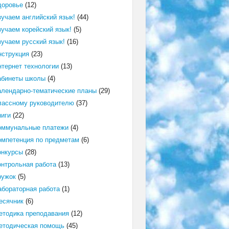
доровье
(12)
зучаем английский язык!
(44)
зучаем корейский язык!
(5)
зучаем русский язык!
(16)
нструкция
(23)
нтернет технологии
(13)
абинеты школы
(4)
алендарно-тематические планы
(29)
лассному руководителю
(37)
ниги
(22)
оммунальные платежи
(4)
омпетенция по предметам
(6)
онкурсы
(28)
онтрольная работа
(13)
ружок
(5)
абораторная работа
(1)
есячник
(6)
етодика преподавания
(12)
етодическая помощь
(45)