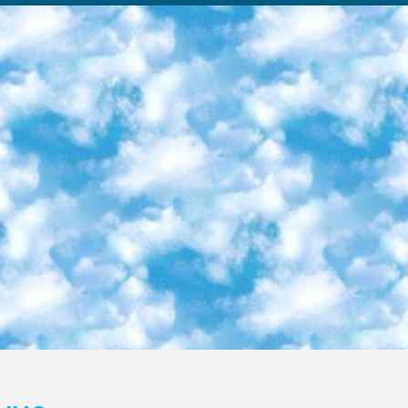
ка образовательный центр (Худайкулов Ш.) итоговый государственный аттестационный экзамен ориентирован на творческое и логическое мышление при подготовке базы материалов учитывать введение заданий. 5. Следует отметить, что: сертификат государственного образца о знании общеобразовательного предмета и как минимум национальный уровень B1 по предметам на иностранных языках, указанным в Приложении 2. или международно признанный сертификат эквивалентного уровня студенты, изучающие определенный предмет, освобождаются от экзамена; по соответствующим предметам запланирована итоговая государственная аттестация за день до дня, путем жеребьевки Рабочей группой (в письменной форме по предметам, проводимым в форме) из числа сформированных вариантов выбрано 2 варианта; 2 выбранных варианта экзамена анонсированы на официальном сайте министерства и все выпускники по всей стране на основе этих вариантов проводит итоговую государственную аттестацию. 6. Государственное образование учащихся средних общеобразовательных учреждений. знания в соответствии с квалификационными требованиями, которые необходимо приобрести на основании стандартов итоговый (выпускной) контроль для 9 и 11 классов в целях тестирования Экзамены (далее – экзамены) состоят из предметов, перечисленных в приложении 1. будет сделано. 7. Экзамены пройдут с 26 мая по 15 июня 2024 г. (кроме науки физического воспитания). 8. Физическая для учащихся 9 классов общесредних образовательных учреждений. Экзамены по предмету «Образование, квалификация медицина» 1-6 мая 2024 года. сотрудники перевести под присмотр (с отклонениями в физическом или умственном развитии) специализированная школа для детей, школы-интернаты и со сколиозом школы-интернаты санаторного типа для больных детей исключены). 9. Он был слепым, слабовидящим и имел нарушения опорно-двигательного аппарата. экзамены в специализированных школах и интернатах для детей должны проводиться исходя из требований, предъявляемых к общеобразовательным учреждениям (физкультура кроме науки). 10. Специализированная школа для глухих и слабослышащих детей. и экзамены в интернатах и быть реализован в виде письменного теста по математике. 11. Специальность для умственно отсталых детей. Для 9 класса Родной язык и литературное письмо Государственный язык (язык обучения – узбекский). для неклассов) написано Математическое письмо Письменная/устная история Узбекистана Физическое воспитание практично Итоговый контроль Для 11 класса Написание родного языка и литературы (эссе) Математическое письмо Узбекский язык (обучение на узбекском языке) не посещающее общее среднее образование для учреждений)/Образовательное учреждение выбор письменный и устный Иностранный язык письменный/устный Письменная/устная история Узбекистана *По выбору студента:  Химия  Физика  Основы государственного права  География 10 бесплатных образовательных ресурсов - Мы составили подборку онлайн-проектов с интерактивными упражнениями, видеолекциями и статьями. Они помогут вам обрести новые и освежить старые знания бесплатно. 1. «ИНТУИТ» Старейшая образовательная площадка Рунета. Здесь вы найдёте сотни текстовых и видеокурсов на десятки различных тем — от программирования до психологии. Многие курсы подготовлены российскими университетами и крупными международными компаниями вроде Intel и Microsoft. Самостоятельное обучение бесплатное, но желающие могут оплатить услуги персональных наставников. 2. «Смартия» знакомит с актуальными профессиями и подсказывает, как им обучаться. Выбрав заинтересовавшую вас специальность — SMM-специалист, фотограф, веб-дизайнер или другую, — увидите список необходимых для неё умений. Чтобы вы могли освоить их самостоятельно, для каждого умения площадка отображает подборку ссылок на учебные материалы. Хотя «Смартия» ориентируется на русскоязычную аудиторию, часть контента всё же доступна только на английском. 3. «Лекторий Физтеха» Проект Московского физико-технического института (Физтеха). С его помощью вы можете смотреть онлайн серии лекций, записанные на видео в этом вузе. В числе доступных предметов — физика, биология, химия, информационные технологии и другие. К некоторым лекциям администрация ресурса прилагает готовые конспекты, которые можно скачивать в PDF-формате. 4. ITMOcourses Онлайн-площадка Санкт-Петербургского национального исследовательского университета информационных технологий, механики и оптики (ИТМО). Ресурс предоставляет свободный доступ к курсам, разработанным в этом вузе. Каталог материалов разбит на четыре категории: «Оптические системы и технологии», «Приборостроение и робототехника», «Информационные технологии» и «Биотехнологии». Курсы состоят из видеолекций, интерактивных демонстраций и заданий. 5. «КиберЛенинка» Электронная научная библиот