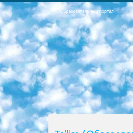
Образовательный портал
РЕСПУБЛИКА УЗБЕКИСТАН МИНИСТРЕРСТВО ДОШКОЛЬНОГО И ШКОЛЬНОГО ОБРАЗОВАНИЯ КОМАНДА в общеобразовательных учреждениях в 2023-2024 учебном году организация и проведение итоговой государственной аттестации обучающихся о Министра дошкольного и школьного образования Республики Узбекистан от 4 марта 2008 года (постановлением Минюста от 20 марта 2008 года № 1778 государственной регистрации) «Итоговое состояние учащихся общего среднего образования на основании положения об утверждении положения об аттестации общего среднего образования выпускной экзамен студентов в образовательных учреждениях в 2023-2024 учебном году В целях организации и прохождения аттестации приказываю: 1. Следующее: перечень предметов, по которым будет проводиться итоговая государственная аттестация и экзамен формы перевода согласно приложению 1; сертификаты международного образца, оценивающие уровень владения иностранными языками перечень согласно приложению 2; 2. Педагогический при специализированных образовательных учреждениях. научно-практический центр квалификации и международной оценки (Д.Давидова) 2024 г. До 25 марта: задания по предметам, по которым будет проводиться итоговая аттестация разработка и утверждение технических условий; итоговая аттестация на основании разработанного предметного задания разработка вопросов по предметам (устно и письменно), экзамен передача; общеобразовательные средние школы и специальные учебные заведения учащиеся выпускных классов школ и интернатов в агентской системе подготовка базы данных экзаменационных материалов и критериев оценки; перевод базы экзаменационных материалов на все языки обучения подать в Республиканский образовательный центр для изготовления; варианты экзаменов на основе разработанных контрольных материалов пусть будут поставлены задачи формирования. 3. Республиканский образовательный центр (Ш.Худайкулов) до 5 апреля 2024 года. до: база данных предоставленных экзаменационных материалов на все языки обучения перевод и экспертиза; для слепых, слабовидящих, глухих, слабослышащих и умственно отсталых детей учащиеся выпускных классов специализированных школ и школ-интернатов база данных экзаменационных материалов на всех преподаваемых языках подготовка критериев оценки; специализированные школы для умственно отсталых детей и технологии для учащихся выпускных классов школ-интернатов разработка соответствующих рекомендаций и критериев проведения ЕГЭ по естествознанию давать задания. 4. Педагогический при специализированных образовательных учреждениях. Научно-практический центр навыков и международной оценки (Д.Давидова), Республи