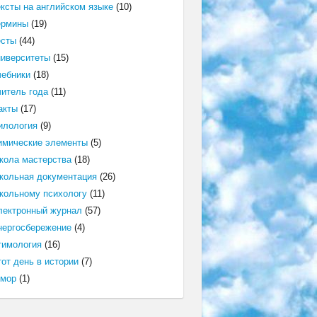
ексты на английском языке
(10)
ермины
(19)
есты
(44)
ниверситеты
(15)
чебники
(18)
читель года
(11)
акты
(17)
илология
(9)
имические элементы
(5)
кола мастерства
(18)
кольная документация
(26)
кольному психологу
(11)
лектронный журнал
(57)
нергосбережение
(4)
тимология
(16)
от день в истории
(7)
мор
(1)