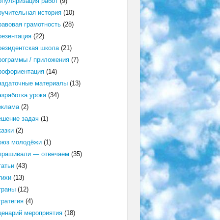
опуляризация работ
(9)
оучительная история
(10)
равовая грамотность
(28)
резентация
(22)
резидентская школа
(21)
рограммы / приложения
(7)
рофориентация
(14)
аздаточные материалы
(13)
азработка урока
(34)
еклама
(2)
ешение задач
(1)
казки
(2)
оюз молодёжи
(1)
прашивали — отвечаем
(35)
татьи
(43)
тихи
(13)
траны
(12)
тратегия
(4)
ценарий мероприятия
(18)