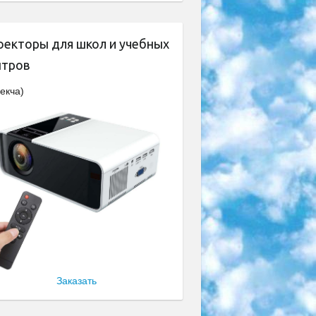
оекторы для школ и учебных
нтров
екча)
Заказать