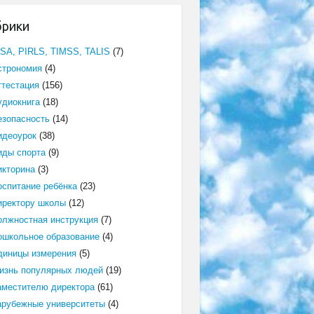
брики
ISA, PIRLS, TIMSS, TALIS
(7)
строномия
(4)
ттестация
(156)
удиокнига
(18)
езопасность
(14)
идеоурок
(38)
иды спорта
(9)
икторина
(3)
оспитание ребёнка
(23)
иректору школы
(12)
олжностная инструкция
(7)
ошкольное образование
(4)
диницы измерения
(5)
изнь популярных людей
(19)
аместителю директора
(61)
арубежные университеты
(4)