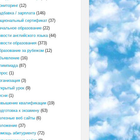
ониторинг
(12)
адбавка / зарплата
(146)
ациональный сертификат
(37)
ачальное образование
(22)
овости английского языка
(44)
овости образования
(373)
бразование за рубежом
(12)
бъявление
(16)
лимпиада
(87)
прос
(1)
рганизация
(3)
ткрытый урок
(9)
есни
(1)
овышение квалификации
(19)
одготовка к экзамену
(63)
олезные веб сайты
(6)
оложение
(37)
омощь абитуриенту
(72)