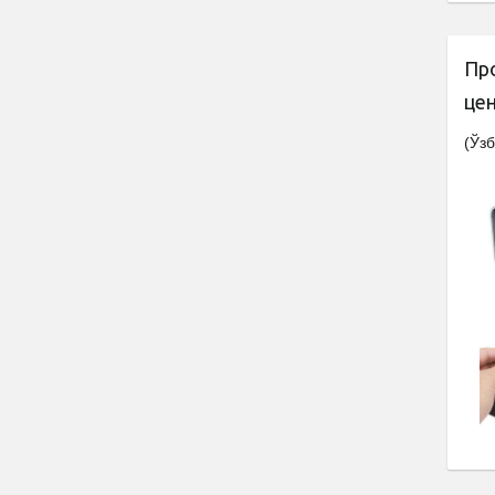
Пр
це
(Ўзб