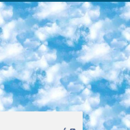
ека открытого доступа. Каталог площадки регулярно обрастает текстами статей из различных научных изданий. Сгруппированные по журналам и рубрикам публикации можно читать онлайн или скачивать целиком в PDF-формате. Проект нацелен на популяризацию науки за счёт открытого доступа к качественной информации. 6. «ПостНаука» На этом ресурсе публикуют подборки видеолекций, составленные экспертами из разных отраслей и объединённые общими темами. Среди них, к примеру, есть серии «Биоинформатика и геномика», «Культура средневековой Скандинавии» и Cinema Studies о теории кино. Каждая подборка лекций — логически связанная история, рассказанная экспертом от первого лица. Кроме того, на сайте появляются научно-образовательные статьи и тесты на разные темы. 7. «Newочём» Команда проекта «Newочём» отбирает самые интересные тексты из англоязычных СМИ и переводит те из них, за которые голосуют участники сообщества «ВКонтакте». По большей части это научно-популярные статьи. Редакторы придумывают лишь заголовки, в остальном содержание переводов соответствует оригиналам. Полные тексты можно читать прямо в социальной сети. 8. InternetUrok Онлайн-база материалов по основным дисциплинам школьной программы. Информация на сайте структурирована по классам, предметам и темам (урокам). Каждый урок состоит из видеолекций и конспектов. Есть также интерактивные тренажёры и тесты для закрепления пройденного материала. Даже если вы давно окончили школу, возможность повторить программу старших классов всегда может пригодиться. 9. Edutainme Ещё один ресурс об образовании. В отличие от Newtonew, как мне кажется, Edutainme больше ориентируется на представителей индустрии: педагогов, предпринимателей, разработчиков образовательных проектов. Но и любой, кто просто стремится к саморазвитию, найдёт на сайте много полезного и интересного для себя. Например, информацию о новых курсах и образовательных сервисах. 10. Newtonew Онлайн-медиа об образовании и обучении в широком смысле. Авторы Newtonew пишут об инструментах, заведениях, тактиках и стратегиях, которые помогают учить других и получать новые знания самостоятельно. На этой площадке вы найдёте новости, обзоры, аналитические мат