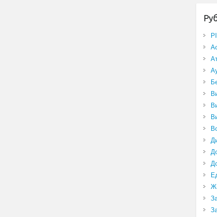
Ру
P
А
А
А
Б
В
В
В
В
Д
Д
Д
Е
Ж
З
З