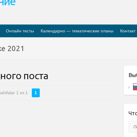
ание
Онлайн тесты
Календарно — тематические планы
Контакт
ке 2021
ного поста
Вы
ahifalar 1 из 1
1
Что
Пои