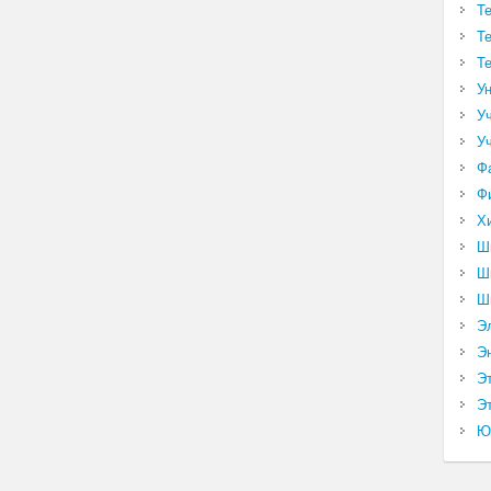
Т
Т
Т
У
У
У
Ф
Ф
Х
Ш
Ш
Ш
Э
Э
Э
Эт
Ю