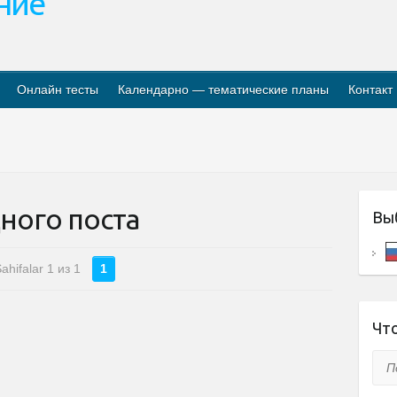
ание
Онлайн тесты
Календарно — тематические планы
Контакт
ного поста
Вы
ahifalar 1 из 1
1
Что
Пои