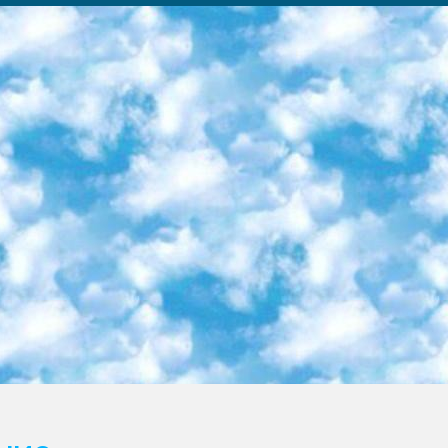
ка образовательный центр (Худайкулов Ш.) итоговый государственный аттестационный экзамен ориентирован на творческое и логическое мышление при подготовке базы материалов учитывать введение заданий. 5. Следует отметить, что: сертификат государственного образца о знании общеобразовательного предмета и как минимум национальный уровень B1 по предметам на иностранных языках, указанным в Приложении 2. или международно признанный сертификат эквивалентного уровня студенты, изучающие определенный предмет, освобождаются от экзамена; по соответствующим предметам запланирована итоговая государственная аттестация за день до дня, путем жеребьевки Рабочей группой (в письменной форме по предметам, проводимым в форме) из числа сформированных вариантов выбрано 2 варианта; 2 выбранных варианта экзамена анонсированы на официальном сайте министерства и все выпускники по всей стране на основе этих вариантов проводит итоговую государственную аттестацию. 6. Государственное образование учащихся средних общеобразовательных учреждений. знания в соответствии с квалификационными требованиями, которые необходимо приобрести на основании стандартов итоговый (выпускной) контроль для 9 и 11 классов в целях тестирования Экзамены (далее – экзамены) состоят из предметов, перечисленных в приложении 1. будет сделано. 7. Экзамены пройдут с 26 мая по 15 июня 2024 г. (кроме науки физического воспитания). 8. Физическая для учащихся 9 классов общесредних образовательных учреждений. Экзамены по предмету «Образование, квалификация медицина» 1-6 мая 2024 года. сотрудники перевести под присмотр (с отклонениями в физическом или умственном развитии) специализированная школа для детей, школы-интернаты и со сколиозом школы-интернаты санаторного типа для больных детей исключены). 9. Он был слепым, слабовидящим и имел нарушения опорно-двигательного аппарата. экзамены в специализированных школах и интернатах для детей должны проводиться исходя из требований, предъявляемых к общеобразовательным учреждениям (физкультура кроме науки). 10. Специализированная школа для глухих и слабослышащих детей. и экзамены в интернатах и быть реализован в виде письменного теста по математике. 11. Специальность для умственно отсталых детей. Для 9 класса Родной язык и литературное письмо Государственный язык (язык обучения – узбекский). для неклассов) написано Математическое письмо Письменная/устная история Узбекистана Физическое воспитание практично Итоговый контроль Для 11 класса Написание родного языка и литературы (эссе) Математическое письмо Узбекский язык (обучение на узбекском языке) не посещающее общее среднее образование для учреждений)/Образовательное учреждение выбор письменный и устный Иностранный язык письменный/устный Письменная/устная история Узбекистана *По выбору студента:  Химия  Физика  Основы государственного права  География 10 бесплатных образовательных ресурсов - Мы составили подборку онлайн-проектов с интерактивными упражнениями, видеолекциями и статьями. Они помогут вам обрести новые и освежить старые знания бесплатно. 1. «ИНТУИТ» Старейшая образовательная площадка Рунета. Здесь вы найдёте сотни текстовых и видеокурсов на десятки различных тем — от программирования до психологии. Многие курсы подготовлены российскими университетами и крупными международными компаниями вроде Intel и Microsoft. Самостоятельное обучение бесплатное, но желающие могут оплатить услуги персональных наставников. 2. «Смартия» знакомит с актуальными профессиями и подсказывает, как им обучаться. Выбрав заинтересовавшую вас специальность — SMM-специалист, фотограф, веб-дизайнер или другую, — увидите список необходимых для неё умений. Чтобы вы могли освоить их самостоятельно, для каждого умения площадка отображает подборку ссылок на учебные материалы. Хотя «Смартия» ориентируется на русскоязычную аудиторию, часть контента всё же доступна только на английском. 3. «Лекторий Физтеха» Проект Московского физико-технического института (Физтеха). С его помощью вы можете смотреть онлайн серии лекций, записанные на видео в этом вузе. В числе доступных предметов — физика, биология, химия, информационные технологии и другие. К некоторым лекциям администрация ресурса прилагает готовые конспекты, которые можно скачивать в PDF-формате. 4. ITMOcourses Онлайн-площадка Санкт-Петербургского национального исследовательского университета информационных технологий, механики и оптики (ИТМО). Ресурс предоставляет свободный доступ к курсам, разработанным в этом вузе. Каталог материалов разбит на четыре категории: «Оптические системы и технологии», «Приборостроение и робототехника», «Информационные технологии» и «Биотехнологии». Курсы состоят из видеолекций, интерактивных демонстраций и заданий. 5. «КиберЛенинка» Электронная научная библиот