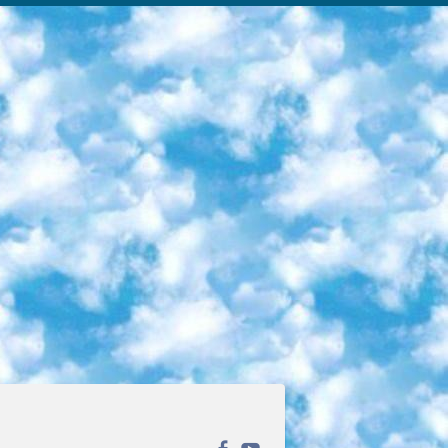
ека открытого доступа. Каталог площадки регулярно обрастает текстами статей из различных научных изданий. Сгруппированные по журналам и рубрикам публикации можно читать онлайн или скачивать целиком в PDF-формате. Проект нацелен на популяризацию науки за счёт открытого доступа к качественной информации. 6. «ПостНаука» На этом ресурсе публикуют подборки видеолекций, составленные экспертами из разных отраслей и объединённые общими темами. Среди них, к примеру, есть серии «Биоинформатика и геномика», «Культура средневековой Скандинавии» и Cinema Studies о теории кино. Каждая подборка лекций — логически связанная история, рассказанная экспертом от первого лица. Кроме того, на сайте появляются научно-образовательные статьи и тесты на разные темы. 7. «Newочём» Команда проекта «Newочём» отбирает самые интересные тексты из англоязычных СМИ и переводит те из них, за которые голосуют участники сообщества «ВКонтакте». По большей части это научно-популярные статьи. Редакторы придумывают лишь заголовки, в остальном содержание переводов соответствует оригиналам. Полные тексты можно читать прямо в социальной сети. 8. InternetUrok Онлайн-база материалов по основным дисциплинам школьной программы. Информация на сайте структурирована по классам, предметам и темам (урокам). Каждый урок состоит из видеолекций и конспектов. Есть также интерактивные тренажёры и тесты для закрепления пройденного материала. Даже если вы давно окончили школу, возможность повторить программу старших классов всегда может пригодиться. 9. Edutainme Ещё один ресурс об образовании. В отличие от Newtonew, как мне кажется, Edutainme больше ориентируется на представителей индустрии: педагогов, предпринимателей, разработчиков образовательных проектов. Но и любой, кто просто стремится к саморазвитию, найдёт на сайте много полезного и интересного для себя. Например, информацию о новых курсах и образовательных сервисах. 10. Newtonew Онлайн-медиа об образовании и обучении в широком смысле. Авторы Newtonew пишут об инструментах, заведениях, тактиках и стратегиях, которые помогают учить других и получать новые знания самостоятельно. На этой площадке вы найдёте новости, обзоры, аналитические мат