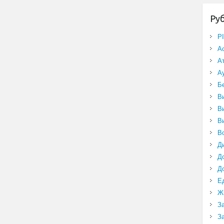
Ру
P
А
А
А
Б
В
В
В
В
Д
Д
Д
Е
Ж
З
З