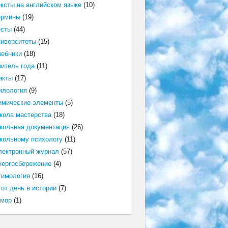
ексты на английском языке
(10)
ермины
(19)
есты
(44)
ниверситеты
(15)
чебники
(18)
читель года
(11)
акты
(17)
илология
(9)
имические элементы
(5)
кола мастерства
(18)
кольная документация
(26)
кольному психологу
(11)
лектронный журнал
(57)
нергосбережение
(4)
тимология
(16)
от день в истории
(7)
мор
(1)