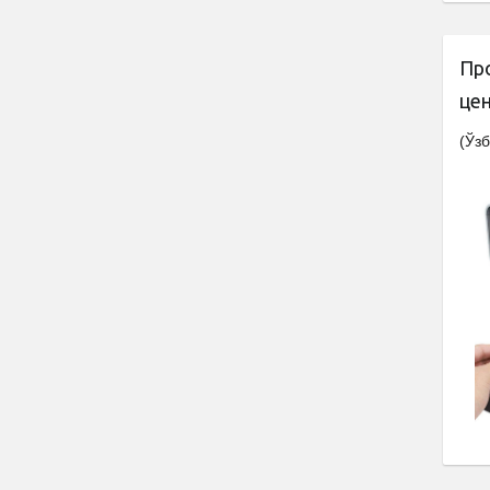
Пр
це
(Ўзб