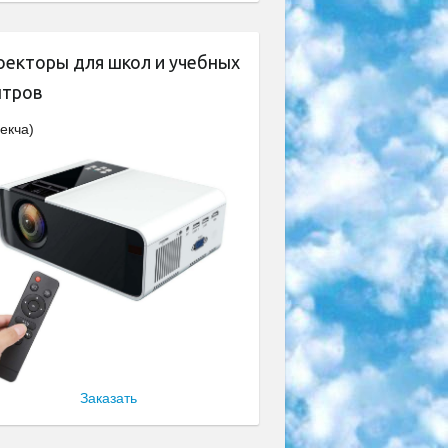
оекторы для школ и учебных
нтров
екча)
Заказать