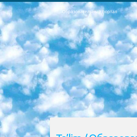
Образовательный портал
РЕСПУБЛИКА УЗБЕКИСТАН МИНИСТРЕРСТВО ДОШКОЛЬНОГО И ШКОЛЬНОГО ОБРАЗОВАНИЯ КОМАНДА в общеобразовательных учреждениях в 2023-2024 учебном году организация и проведение итоговой государственной аттестации обучающихся о Министра дошкольного и школьного образования Республики Узбекистан от 4 марта 2008 года (постановлением Минюста от 20 марта 2008 года № 1778 государственной регистрации) «Итоговое состояние учащихся общего среднего образования на основании положения об утверждении положения об аттестации общего среднего образования выпускной экзамен студентов в образовательных учреждениях в 2023-2024 учебном году В целях организации и прохождения аттестации приказываю: 1. Следующее: перечень предметов, по которым будет проводиться итоговая государственная аттестация и экзамен формы перевода согласно приложению 1; сертификаты международного образца, оценивающие уровень владения иностранными языками перечень согласно приложению 2; 2. Педагогический при специализированных образовательных учреждениях. научно-практический центр квалификации и международной оценки (Д.Давидова) 2024 г. До 25 марта: задания по предметам, по которым будет проводиться итоговая аттестация разработка и утверждение технических условий; итоговая аттестация на основании разработанного предметного задания разработка вопросов по предметам (устно и письменно), экзамен передача; общеобразовательные средние школы и специальные учебные заведения учащиеся выпускных классов школ и интернатов в агентской системе подготовка базы данных экзаменационных материалов и критериев оценки; перевод базы экзаменационных материалов на все языки обучения подать в Республиканский образовательный центр для изготовления; варианты экзаменов на основе разработанных контрольных материалов пусть будут поставлены задачи формирования. 3. Республиканский образовательный центр (Ш.Худайкулов) до 5 апреля 2024 года. до: база данных предоставленных экзаменационных материалов на все языки обучения перевод и экспертиза; для слепых, слабовидящих, глухих, слабослышащих и умственно отсталых детей учащиеся выпускных классов специализированных школ и школ-интернатов база данных экзаменационных материалов на всех преподаваемых языках подготовка критериев оценки; специализированные школы для умственно отсталых детей и технологии для учащихся выпускных классов школ-интернатов разработка соответствующих рекомендаций и критериев проведения ЕГЭ по естествознанию давать задания. 4. Педагогический при специализированных образовательных учреждениях. Научно-практический центр навыков и международной оценки (Д.Давидова), Республи