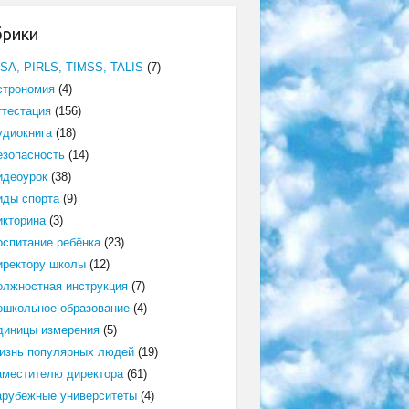
брики
ISA, PIRLS, TIMSS, TALIS
(7)
строномия
(4)
ттестация
(156)
удиокнига
(18)
езопасность
(14)
идеоурок
(38)
иды спорта
(9)
икторина
(3)
оспитание ребёнка
(23)
иректору школы
(12)
олжностная инструкция
(7)
ошкольное образование
(4)
диницы измерения
(5)
изнь популярных людей
(19)
аместителю директора
(61)
арубежные университеты
(4)