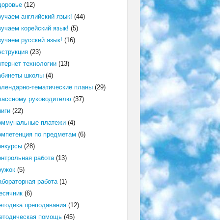
доровье
(12)
зучаем английский язык!
(44)
зучаем корейский язык!
(5)
зучаем русский язык!
(16)
нструкция
(23)
нтернет технологии
(13)
абинеты школы
(4)
алендарно-тематические планы
(29)
лассному руководителю
(37)
ниги
(22)
оммунальные платежи
(4)
омпетенция по предметам
(6)
онкурсы
(28)
онтрольная работа
(13)
ружок
(5)
абораторная работа
(1)
есячник
(6)
етодика преподавания
(12)
етодическая помощь
(45)