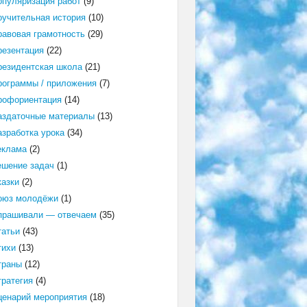
опуляризация работ
(9)
оучительная история
(10)
равовая грамотность
(29)
резентация
(22)
резидентская школа
(21)
рограммы / приложения
(7)
рофориентация
(14)
аздаточные материалы
(13)
азработка урока
(34)
еклама
(2)
ешение задач
(1)
казки
(2)
оюз молодёжи
(1)
прашивали — отвечаем
(35)
татьи
(43)
тихи
(13)
траны
(12)
тратегия
(4)
ценарий мероприятия
(18)