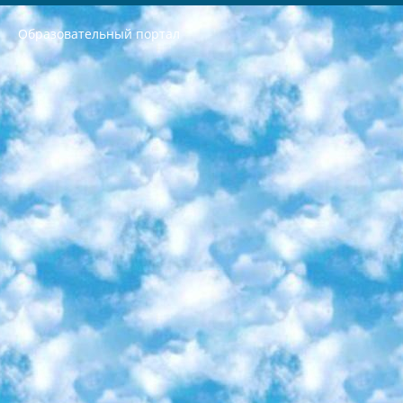
Образовательный портал
РЕСПУБЛИКА УЗБЕКИСТАН МИНИСТРЕРСТВО ДОШКОЛЬНОГО И ШКОЛЬНОГО ОБРАЗОВАНИЯ КОМАНДА в общеобразовательных учреждениях в 2023-2024 учебном году организация и проведение итоговой государственной аттестации обучающихся о Министра дошкольного и школьного образования Республики Узбекистан от 4 марта 2008 года (постановлением Минюста от 20 марта 2008 года № 1778 государственной регистрации) «Итоговое состояние учащихся общего среднего образования на основании положения об утверждении положения об аттестации общего среднего образования выпускной экзамен студентов в образовательных учреждениях в 2023-2024 учебном году В целях организации и прохождения аттестации приказываю: 1. Следующее: перечень предметов, по которым будет проводиться итоговая государственная аттестация и экзамен формы перевода согласно приложению 1; сертификаты международного образца, оценивающие уровень владения иностранными языками перечень согласно приложению 2; 2. Педагогический при специализированных образовательных учреждениях. научно-практический центр квалификации и международной оценки (Д.Давидова) 2024 г. До 25 марта: задания по предметам, по которым будет проводиться итоговая аттестация разработка и утверждение технических условий; итоговая аттестация на основании разработанного предметного задания разработка вопросов по предметам (устно и письменно), экзамен передача; общеобразовательные средние школы и специальные учебные заведения учащиеся выпускных классов школ и интернатов в агентской системе подготовка базы данных экзаменационных материалов и критериев оценки; перевод базы экзаменационных материалов на все языки обучения подать в Республиканский образовательный центр для изготовления; варианты экзаменов на основе разработанных контрольных материалов пусть будут поставлены задачи формирования. 3. Республиканский образовательный центр (Ш.Худайкулов) до 5 апреля 2024 года. до: база данных предоставленных экзаменационных материалов на все языки обучения перевод и экспертиза; для слепых, слабовидящих, глухих, слабослышащих и умственно отсталых детей учащиеся выпускных классов специализированных школ и школ-интернатов база данных экзаменационных материалов на всех преподаваемых языках подготовка критериев оценки; специализированные школы для умственно отсталых детей и технологии для учащихся выпускных классов школ-интернатов разработка соответствующих рекомендаций и критериев проведения ЕГЭ по естествознанию давать задания. 4. Педагогический при специализированных образовательных учреждениях. Научно-практический центр навыков и международной оценки (Д.Давидова), Республика образовательный центр (Худайкулов Ш.) итоговый государственный аттестационный экзамен ориентирован на творческое и логическое мышление при подготовке базы материалов учитывать введение заданий. 5. Следует отметить, что: сертификат государственного образца о знании общеобразовательного предмета и как минимум национальный уровень B1 по предметам на иностранных языках, указанным в Приложении 2. или международно признанный сертификат эквивалентного уровня студенты, изучающие определенный предмет, освобождаются от экзамена; по соответствующим предметам запланирована итоговая государственная аттестация за день до дня, путем жеребьевки Рабочей группой (в письменной форме по предметам, проводимым в форме) из числа сформированных вариантов выбрано 2 варианта; 2 выбранных варианта экзамена анонсированы на официальном сайте министерства и все выпускники по всей стране на основе этих вариантов проводит итоговую государственную аттестацию. 6. Государственное образование учащихся средних общеобразовательных учреждений. знания в соответствии с квалификационными требованиями, которые необходимо приобрести на основании стандартов итоговый (выпускной) контроль для 9 и 11 классов в целях тестирования Экзамены (далее – экзамены) состоят из предметов, перечисленных в приложении 1. будет сделано. 7. Экзамены пройдут с 26 мая по 15 июня 2024 г. (кроме науки физического воспитания). 8. Физическая для учащихся 9 классов общесредних образовательных учреждений. Экзамены по предмету «Образование, квалификация медицина» 1-6 мая 2024 года. сотрудники перевести под присмотр (с отклонениями в физическом или умственном развитии) специализированная школа для детей, школы-интернаты и со сколиозом школы-интернаты санаторного типа для больных детей исключены). 9. Он был слепым, слабовидящим и имел нарушения опорно-двигательного аппарата. экзамены в специализированных школах и интернатах для детей должны проводиться исходя из требований, предъявляемых к общеобразовательным учреждениям (физкультура кроме науки). 10. Специализированная школа для глухих и слабослышащих детей. и экзамены в интернатах и быть реализован в виде письменного теста по математике. 11. Специальность для умственно отсталых детей. Для 9 класса Родной язык и литературное письмо Государственный язык (язык обучения – узбекский). для неклассов) написано Математическое письмо Письменная/устная история Узбекистана Физическое воспитание практично Итоговый контроль Для 11 класса Написание родного языка и литературы (эссе) Математическое письмо Узбекский язык (обучение на узбекском языке) не посещающее общее среднее образование для учреждений)/Образовательное учреждение выбор письменный и устный Иностранный язык письменный/устный Письменная/устная история Узбекистана *По выбору студента:  Химия  Физика  Основы государственного права  География 10 бесплатных образовательных ресурсов - Мы составили подборку онлайн-проектов с интерактивными упражнениями, видеолекциями и статьями. Они помогут вам обрести новые и освежить старые знания бесплатно. 1. «ИНТУИТ» Старейшая образовательная площадка Рунета. Здесь вы найдёте сотни текстовых и видеокурсов на десятки различных тем — от программирования до психологии. Многие курсы подготовлены российскими университетами и крупными международными компаниями вроде Intel и Microsoft. Самостоятельное обучение бесплатное, но желающие могут оплатить услуги персональных наставников. 2. «Смартия» знакомит с актуальными профессиями и подсказывает, как им обучаться. Выбрав заинтересовавшую вас специальность — SMM-специалист, фотограф, веб-дизайнер или другую, — увидите список необходимых для неё умений. Чтобы вы могли освоить их самостоятельно, для каждого умения площадка отображает подборку ссылок на учебные материалы. Хотя «Смартия» ориентируется на русскоязычную аудиторию, часть контента всё же доступна только на английском. 3. «Лекторий Физтеха» Проект Московского физико-технического института (Физтеха). С его помощью вы можете смотреть онлайн серии лекций, записанные на видео в этом вузе. В числе доступных предметов — физика, биология, химия, информационные технологии и другие. К некоторым лекциям администрация ресурса прилагает готовые конспекты, которые можно скачивать в PDF-формате. 4. ITMOcourses Онлайн-площадка Санкт-Петербургского национального исследовательского университета информационных технологий, механики и оптики (ИТМО). Ресурс предоставляет свободный доступ к курсам, разработанным в этом вузе. Каталог материалов разбит на четыре категории: «Оптические системы и технологии», «Приборостроение и робототехника», «Информационные технологии» и «Биотехнологии». Курсы состоят из видеолекций, интерактивных демонстраций и заданий. 5. «КиберЛенинка» Электронная научная библиотека открытого доступа. Каталог площадки регулярно обрастает текстами статей из различных научных изданий. Сгруппированные по журналам и рубрикам публикации можно читать онлайн или скачивать целиком в PDF-формате. Проект нацелен на популяризацию науки за счёт открытого доступа к качественной информации. 6. «ПостНаука» На этом ресурсе публикуют подборки видеолекций, составленные экспертами из разных отраслей и объединённые общими темами. Среди них, к примеру, есть серии «Биоинформатика и геномика», «Культура средневековой Скандинавии» и Cinema Studies о теории кино. Каждая подборка лекций — логически связанная история, рассказанная экспертом от первого лица. Кроме того, на сайте появляются научно-образовательные статьи и тесты на разные темы. 7. «Newочём» Команда проекта «Newочём» отбирает самые интересные тексты из англоязычных СМИ и переводит те из них, за которые голосуют участники сообщества «ВКонтакте». По большей части это научно-популярные статьи. Редакторы придумывают лишь заголовки, в остальном содержание переводов соответствует оригиналам. Полные тексты можно читать прямо в социальной сети. 8. InternetUrok Онлайн-база материалов по основным дисциплинам школьной программы. Информация на сайте структурирована по классам, предметам и темам (урокам). Каждый урок состоит из видеолекций и конспектов. Есть также интерактивные тренажёры и тесты для закрепления пройденного материала. Даже если вы давно окончили школу, возможность повторить программу старших классов всегда может пригодиться. 9. Edutainme Ещё один ресурс об образовании. В отличие от Newtonew, как мне кажется, Edutainme больше ориентируется на представителей индустрии: педагогов, предпринимателей, разработчиков образовательных проектов. Но и любой, кто просто стремится к саморазвитию, найдёт на сайте много полезного и интересного для себя. Например, информацию о новых курсах и образовательных сервисах. 10. Newtonew Онлайн-медиа об образовании и обучении в широком смысле. Авторы Newtonew пишут об инструментах, заведениях, тактиках и стратегиях, которые помогают учить других и получать новые знания самостоятельно. На этой площадке вы найдёте новости, обзоры, аналитические мат