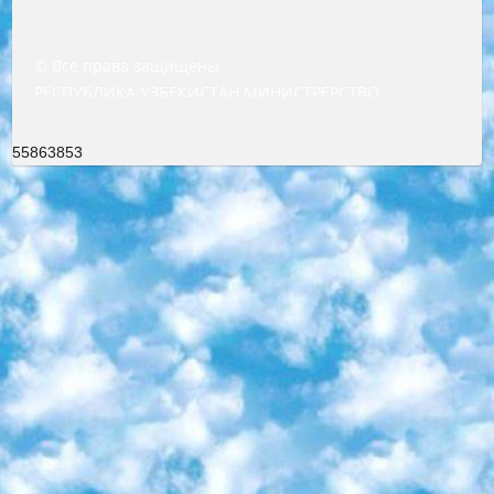
© Все права защищены
РЕСПУБЛИКА УЗБЕКИСТАН МИНИСТРЕРСТВО ДОШКОЛЬНОГО И ШКОЛЬНОГО ОБРАЗОВАНИЯ КОМАНДА в общеобразовательных учреждениях в 2023-2024 учебном году организация и проведение итоговой государственной аттестации обучающихся о Министра дошкольного и школьного образования Республики Узбекистан от 4 марта 2008 года (постановлением Минюста от 20 марта 2008 года № 1778 государственной регистрации) «Итоговое состояние учащихся общего среднего образования на основании положения об утверждении положения об аттестации общего среднего образования выпускной экзамен студентов в образовательных учреждениях в 2023-2024 учебном году В целях организации и прохождения аттестации приказываю: 1. Следующее: перечень предметов, по которым будет проводиться итоговая государственная аттестация и экзамен формы перевода согласно приложению 1; сертификаты международного образца, оценивающие уровень владения иностранными языками перечень согласно приложению 2; 2. Педагогический при специализированных образовательных учреждениях. научно-практический центр квалификации и международной оценки (Д.Давидова) 2024 г. До 25 марта: задания по предметам, по которым будет проводиться итоговая аттестация разработка и утверждение технических условий; итоговая аттестация на основании разработанного предметного задания разработка вопросов по предметам (устно и письменно), экзамен передача; общеобразовательные средние школы и специальные учебные заведения учащиеся выпускных классов школ и интернатов в агентской системе подготовка базы данных экзаменационных материалов и критериев оценки; перевод базы экзаменационных материалов на все языки обучения подать в Республиканский образовательный центр для изготовления; варианты экзаменов на основе разработанных контрольных материалов пусть будут поставлены задачи формирования. 3. Республиканский образовательный центр (Ш.Худайкулов) до 5 апреля 2024 года. до: база данных предоставленных экзаменационных материалов на все языки обучения перевод и экспертиза; для слепых, слабовидящих, глухих, слабослышащих и умственно отсталых детей учащиеся выпускных классов специализированных школ и школ-интернатов база данных экзаменационных материалов на всех преподаваемых языках подготовка критериев оценки; специализированные школы для умственно отсталых детей и технологии для учащихся выпускных классов школ-интернатов разработка соответствующих рекомендаций и критериев проведения ЕГЭ по естествознанию давать задания. 4. Педагогический при специализированных образовательных учреждениях. Научно-практический центр навыков и международной оценки (Д.Давидова), Республика образовательный центр (Худайкулов Ш.) итоговый государственный аттестационный экзамен ориентирован на творческое и логическое мышление при подготовке базы материалов учитывать введение заданий. 5. Следует отметить, что: сертификат государственного образца о знании общеобразовательного предмета и как минимум национальный уровень B1 по предметам на иностранных языках, указанным в Приложении 2. или международно признанный сертификат эквивалентного уровня студенты, изучающие определенный предмет, освобождаются от экзамена; по соответствующим предметам запланирована итоговая государственная аттестация за день до дня, путем жеребьевки Рабочей группой (в письменной форме по предметам, проводимым в форме) из числа сформированных вариантов выбрано 2 варианта; 2 выбранных варианта экзамена анонсированы на официальном сайте министерства и все выпускники по всей стране на основе этих вариантов проводит итоговую государственную аттестацию. 6. Государственное образование учащихся средних общеобразовательных учреждений. знания в соответствии с квалификационными требованиями, которые необходимо приобрести на основании стандартов итоговый (выпускной) контроль для 9 и 11 классов в целях тестирования Экзамены (далее – экзамены) состоят из предметов, перечисленных в приложении 1. будет сделано. 7. Экзамены пройдут с 26 мая по 15 июня 2024 г. (кроме науки физического воспитания). 8. Физическая для учащихся 9 классов общесредних образовательных учреждений. Экзамены по предмету «Образование, квалификация медицина» 1-6 мая 2024 года. сотрудники перевести под присмотр (с отклонениями в физическом или умственном развитии) специализированная школа для детей, школы-интернаты и со сколиозом школы-интернаты санаторного типа для больных детей исключены). 9. Он был слепым, слабовидящим и имел нарушения опорно-двигательного аппарата. экзамены в специализированных школах и интернатах для детей должны проводиться исходя из требований, предъявляемых к общеобразовательным учреждениям (физкультура кроме науки). 10. Специализированная школа для глухих и слабослышащих детей. и экзамены в интернатах и быть реализован в виде письменного теста по математике. 11. Специальность для умственно отсталых детей. Для 9 класса Родной язык и литературное письмо Государственный язык (язык обучения – узбекский). для неклассов) написано Математическое письмо Письменная/устная история Узбекистана Физическое воспитание практично Итоговый контроль Для 11 класса Написание родного языка и литературы (эссе) Математическое письмо Узбекский язык (обучение на узбекском языке) не посещающее общее среднее образование для учреждений)/Образовательное учреждение выбор письменный и устный Иностранный язык письменный/устный Письменная/устная история Узбекистана *По выбору студента:  Химия  Физика  Основы государственного права  География 10 бесплатных образовательных ресурсов - Мы составили подборку онлайн-проектов с интерактивными упражнениями, видеолекциями и статьями. Они помогут вам обрести новые и освежить старые знания бесплатно. 1. «ИНТУИТ» Старейшая образовательная площадка Рунета. Здесь вы найдёте сотни текстовых и видеокурсов на десятки различных тем — от программирования до психологии. Многие курсы подготовлены российскими университетами и крупными международными компаниями вроде Intel и Microsoft. Самостоятельное обучение бесплатное, но желающие могут оплатить услуги персональных наставников. 2. «Смартия» знакомит с актуальными профессиями и подсказывает, как им обучаться. Выбрав заинтересовавшую вас специальность — SMM-специалист, фотограф, веб-дизайнер или другую, — увидите список необходимых для неё умений. Чтобы вы могли освоить их самостоятельно, для каждого умения площадка отображает подборку ссылок на учебные материалы. Хотя «Смартия» ориентируется на русскоязычную аудиторию, часть контента всё же доступна только на английском. 3. «Лекторий Физтеха» Проект Московского физико-технического института (Физтеха). С его помощью вы можете смотреть онлайн серии лекций, записанные на видео в этом вузе. В числе доступных предметов — физика, биология, химия, информационные технологии и другие. К некоторым лекциям администрация ресурса прилагает готовые конспекты, которые можно скачивать в PDF-формате. 4. ITMOcourses Онлайн-площадка Санкт-Петербургского национального исследовательского университета информационных технологий, механики и оптики (ИТМО). Ресурс предоставляет свободный доступ к курсам, разработанным в этом вузе. Каталог материалов разбит на четыре категории: «Оптические системы и технологии», «Приборостроение и робототехника», «Информационные технологии» и «Биотехнологии». Курсы состоят из видеолекций, интерактивных демонстраций и заданий. 5. «КиберЛенинка» Электронная научная библиотека открытого доступа. Каталог площадки регулярно обрастает текстами статей из различных научных изданий. Сгруппированные по журналам и рубрикам публикации можно читать онлайн или скачивать целиком в PDF-формате. Проект нацелен на популяризацию науки за счёт открытого доступа к качественной информации. 6. «ПостНаука» На этом ресурсе публикуют подборки видеолекций, составленные экспертами из разных отраслей и объединённые общими темами. Среди них, к примеру, есть серии «Биоинформатика и геномика», «Культура средневековой Скандинавии» и Cinema Studies о теории кино. Каждая подборка лекций — логически связанная история, рассказанная экспертом от первого лица. Кроме того, на сайте появляются научно-образовательные статьи и тесты на разные темы. 7. «Newочём» Команда проекта «Newочём» отбирает самые интересные тексты из англоязычных СМИ и переводит те из них, за которые голосуют участники сообщества «ВКонтакте». По большей части это научно-популярные статьи. Редакторы придумывают лишь заголовки, в остальном содержание переводов соответствует оригиналам. Полные тексты можно читать прямо в социальной сети. 8. InternetUrok Онлайн-база материалов по основным дисциплинам школьной программы. Информация на сайте структурирована по классам, предметам и темам (урокам). Каждый урок состоит из видеолекций и конспектов. Есть также интерактивные тренажёры и тесты для закрепления пройденного материала. Даже если вы давно окончили школу, возможность повторить программу старших классов всегда может пригодиться. 9. Edutainme Ещё один ресурс об образовании. В отличие от Newtonew, как мне кажется, Edutainme больше ориентируется на представителей индустрии: педагогов, предпринимателей, разработчиков образовательных проектов. Но и любой, кто просто стремится к саморазвитию, найдёт на сайте много полезного и интересного для себя. Например, информацию о новых курсах и образовательных сервисах. 10. Newtonew Онлайн-медиа об образовании и обучении в широком смысле. Авторы Newtonew пишут об инструментах, заведениях, тактиках и стратегиях, которые помогают учить других и получать новые знания самостоятельно. На этой площадке вы найдёте новости, обзоры, аналитические мате
55863853