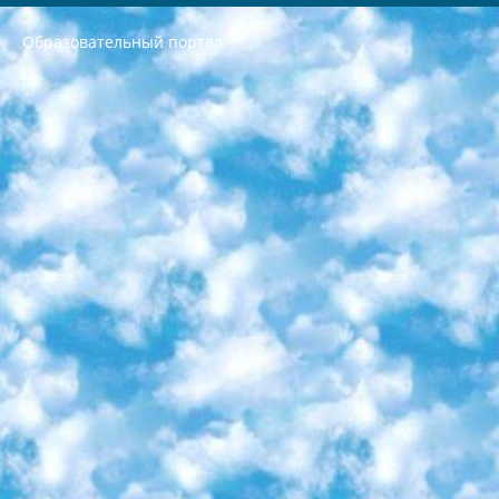
Образовательный портал
РЕСПУБЛИКА УЗБЕКИСТАН МИНИСТРЕРСТВО ДОШКОЛЬНОГО И ШКОЛЬНОГО ОБРАЗОВАНИЯ КОМАНДА в общеобразовательных учреждениях в 2023-2024 учебном году организация и проведение итоговой государственной аттестации обучающихся о Министра дошкольного и школьного образования Республики Узбекистан от 4 марта 2008 года (постановлением Минюста от 20 марта 2008 года № 1778 государственной регистрации) «Итоговое состояние учащихся общего среднего образования на основании положения об утверждении положения об аттестации общего среднего образования выпускной экзамен студентов в образовательных учреждениях в 2023-2024 учебном году В целях организации и прохождения аттестации приказываю: 1. Следующее: перечень предметов, по которым будет проводиться итоговая государственная аттестация и экзамен формы перевода согласно приложению 1; сертификаты международного образца, оценивающие уровень владения иностранными языками перечень согласно приложению 2; 2. Педагогический при специализированных образовательных учреждениях. научно-практический центр квалификации и международной оценки (Д.Давидова) 2024 г. До 25 марта: задания по предметам, по которым будет проводиться итоговая аттестация разработка и утверждение технических условий; итоговая аттестация на основании разработанного предметного задания разработка вопросов по предметам (устно и письменно), экзамен передача; общеобразовательные средние школы и специальные учебные заведения учащиеся выпускных классов школ и интернатов в агентской системе подготовка базы данных экзаменационных материалов и критериев оценки; перевод базы экзаменационных материалов на все языки обучения подать в Республиканский образовательный центр для изготовления; варианты экзаменов на основе разработанных контрольных материалов пусть будут поставлены задачи формирования. 3. Республиканский образовательный центр (Ш.Худайкулов) до 5 апреля 2024 года. до: база данных предоставленных экзаменационных материалов на все языки обучения перевод и экспертиза; для слепых, слабовидящих, глухих, слабослышащих и умственно отсталых детей учащиеся выпускных классов специализированных школ и школ-интернатов база данных экзаменационных материалов на всех преподаваемых языках подготовка критериев оценки; специализированные школы для умственно отсталых детей и технологии для учащихся выпускных классов школ-интернатов разработка соответствующих рекомендаций и критериев проведения ЕГЭ по естествознанию давать задания. 4. Педагогический при специализированных образовательных учреждениях. Научно-практический центр навыков и международной оценки (Д.Давидова), Республика образовательный центр (Худайкулов Ш.) итоговый государственный аттестационный экзамен ориентирован на творческое и логическое мышление при подготовке базы материалов учитывать введение заданий. 5. Следует отметить, что: сертификат государственного образца о знании общеобразовательного предмета и как минимум национальный уровень B1 по предметам на иностранных языках, указанным в Приложении 2. или международно признанный сертификат эквивалентного уровня студенты, изучающие определенный предмет, освобождаются от экзамена; по соответствующим предметам запланирована итоговая государственная аттестация за день до дня, путем жеребьевки Рабочей группой (в письменной форме по предметам, проводимым в форме) из числа сформированных вариантов выбрано 2 варианта; 2 выбранных варианта экзамена анонсированы на официальном сайте министерства и все выпускники по всей стране на основе этих вариантов проводит итоговую государственную аттестацию. 6. Государственное образование учащихся средних общеобразовательных учреждений. знания в соответствии с квалификационными требованиями, которые необходимо приобрести на основании стандартов итоговый (выпускной) контроль для 9 и 11 классов в целях тестирования Экзамены (далее – экзамены) состоят из предметов, перечисленных в приложении 1. будет сделано. 7. Экзамены пройдут с 26 мая по 15 июня 2024 г. (кроме науки физического воспитания). 8. Физическая для учащихся 9 классов общесредних образовательных учреждений. Экзамены по предмету «Образование, квалификация медицина» 1-6 мая 2024 года. сотрудники перевести под присмотр (с отклонениями в физическом или умственном развитии) специализированная школа для детей, школы-интернаты и со сколиозом школы-интернаты санаторного типа для больных детей исключены). 9. Он был слепым, слабовидящим и имел нарушения опорно-двигательного аппарата. экзамены в специализированных школах и интернатах для детей должны проводиться исходя из требований, предъявляемых к общеобразовательным учреждениям (физкультура кроме науки). 10. Специализированная школа для глухих и слабослышащих детей. и экзамены в интернатах и быть реализован в виде письменного теста по математике. 11. Специальность для умственно отсталых детей. Для 9 класса Родной язык и литературное письмо Государственный язык (язык обучения – узбекский). для неклассов) написано Математическое письмо Письменная/устная история Узбекистана Физическое воспитание практично Итоговый контроль Для 11 класса Написание родного языка и литературы (эссе) Математическое письмо Узбекский язык (обучение на узбекском языке) не посещающее общее среднее образование для учреждений)/Образовательное учреждение выбор письменный и устный Иностранный язык письменный/устный Письменная/устная история Узбекистана *По выбору студента:  Химия  Физика  Основы государственного права  География 10 бесплатных образовательных ресурсов - Мы составили подборку онлайн-проектов с интерактивными упражнениями, видеолекциями и статьями. Они помогут вам обрести новые и освежить старые знания бесплатно. 1. «ИНТУИТ» Старейшая образовательная площадка Рунета. Здесь вы найдёте сотни текстовых и видеокурсов на десятки различных тем — от программирования до психологии. Многие курсы подготовлены российскими университетами и крупными международными компаниями вроде Intel и Microsoft. Самостоятельное обучение бесплатное, но желающие могут оплатить услуги персональных наставников. 2. «Смартия» знакомит с актуальными профессиями и подсказывает, как им обучаться. Выбрав заинтересовавшую вас специальность — SMM-специалист, фотограф, веб-дизайнер или другую, — увидите список необходимых для неё умений. Чтобы вы могли освоить их самостоятельно, для каждого умения площадка отображает подборку ссылок на учебные материалы. Хотя «Смартия» ориентируется на русскоязычную аудиторию, часть контента всё же доступна только на английском. 3. «Лекторий Физтеха» Проект Московского физико-технического института (Физтеха). С его помощью вы можете смотреть онлайн серии лекций, записанные на видео в этом вузе. В числе доступных предметов — физика, биология, химия, информационные технологии и другие. К некоторым лекциям администрация ресурса прилагает готовые конспекты, которые можно скачивать в PDF-формате. 4. ITMOcourses Онлайн-площадка Санкт-Петербургского национального исследовательского университета информационных технологий, механики и оптики (ИТМО). Ресурс предоставляет свободный доступ к курсам, разработанным в этом вузе. Каталог материалов разбит на четыре категории: «Оптические системы и технологии», «Приборостроение и робототехника», «Информационные технологии» и «Биотехнологии». Курсы состоят из видеолекций, интерактивных демонстраций и заданий. 5. «КиберЛенинка» Электронная научная библиотека открытого доступа. Каталог площадки регулярно обрастает текстами статей из различных научных изданий. Сгруппированные по журналам и рубрикам публикации можно читать онлайн или скачивать целиком в PDF-формате. Проект нацелен на популяризацию науки за счёт открытого доступа к качественной информации. 6. «ПостНаука» На этом ресурсе публикуют подборки видеолекций, составленные экспертами из разных отраслей и объединённые общими темами. Среди них, к примеру, есть серии «Биоинформатика и геномика», «Культура средневековой Скандинавии» и Cinema Studies о теории кино. Каждая подборка лекций — логически связанная история, рассказанная экспертом от первого лица. Кроме того, на сайте появляются научно-образовательные статьи и тесты на разные темы. 7. «Newочём» Команда проекта «Newочём» отбирает самые интересные тексты из англоязычных СМИ и переводит те из них, за которые голосуют участники сообщества «ВКонтакте». По большей части это научно-популярные статьи. Редакторы придумывают лишь заголовки, в остальном содержание переводов соответствует оригиналам. Полные тексты можно читать прямо в социальной сети. 8. InternetUrok Онлайн-база материалов по основным дисциплинам школьной программы. Информация на сайте структурирована по классам, предметам и темам (урокам). Каждый урок состоит из видеолекций и конспектов. Есть также интерактивные тренажёры и тесты для закрепления пройденного материала. Даже если вы давно окончили школу, возможность повторить программу старших классов всегда может пригодиться. 9. Edutainme Ещё один ресурс об образовании. В отличие от Newtonew, как мне кажется, Edutainme больше ориентируется на представителей индустрии: педагогов, предпринимателей, разработчиков образовательных проектов. Но и любой, кто просто стремится к саморазвитию, найдёт на сайте много полезного и интересного для себя. Например, информацию о новых курсах и образовательных сервисах. 10. Newtonew Онлайн-медиа об образовании и обучении в широком смысле. Авторы Newtonew пишут об инструментах, заведениях, тактиках и стратегиях, которые помогают учить других и получать новые знания самостоятельно. На этой площадке вы найдёте новости, обзоры, аналитические мат