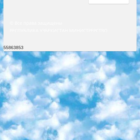
© Все права защищены
РЕСПУБЛИКА УЗБЕКИСТАН МИНИСТРЕРСТВО ДОШКОЛЬНОГО И ШКОЛЬНОГО ОБРАЗОВАНИЯ КОМАНДА в общеобразовательных учреждениях в 2023-2024 учебном году организация и проведение итоговой государственной аттестации обучающихся о Министра дошкольного и школьного образования Республики Узбекистан от 4 марта 2008 года (постановлением Минюста от 20 марта 2008 года № 1778 государственной регистрации) «Итоговое состояние учащихся общего среднего образования на основании положения об утверждении положения об аттестации общего среднего образования выпускной экзамен студентов в образовательных учреждениях в 2023-2024 учебном году В целях организации и прохождения аттестации приказываю: 1. Следующее: перечень предметов, по которым будет проводиться итоговая государственная аттестация и экзамен формы перевода согласно приложению 1; сертификаты международного образца, оценивающие уровень владения иностранными языками перечень согласно приложению 2; 2. Педагогический при специализированных образовательных учреждениях. научно-практический центр квалификации и международной оценки (Д.Давидова) 2024 г. До 25 марта: задания по предметам, по которым будет проводиться итоговая аттестация разработка и утверждение технических условий; итоговая аттестация на основании разработанного предметного задания разработка вопросов по предметам (устно и письменно), экзамен передача; общеобразовательные средние школы и специальные учебные заведения учащиеся выпускных классов школ и интернатов в агентской системе подготовка базы данных экзаменационных материалов и критериев оценки; перевод базы экзаменационных материалов на все языки обучения подать в Республиканский образовательный центр для изготовления; варианты экзаменов на основе разработанных контрольных материалов пусть будут поставлены задачи формирования. 3. Республиканский образовательный центр (Ш.Худайкулов) до 5 апреля 2024 года. до: база данных предоставленных экзаменационных материалов на все языки обучения перевод и экспертиза; для слепых, слабовидящих, глухих, слабослышащих и умственно отсталых детей учащиеся выпускных классов специализированных школ и школ-интернатов база данных экзаменационных материалов на всех преподаваемых языках подготовка критериев оценки; специализированные школы для умственно отсталых детей и технологии для учащихся выпускных классов школ-интернатов разработка соответствующих рекомендаций и критериев проведения ЕГЭ по естествознанию давать задания. 4. Педагогический при специализированных образовательных учреждениях. Научно-практический центр навыков и международной оценки (Д.Давидова), Республика образовательный центр (Худайкулов Ш.) итоговый государственный аттестационный экзамен ориентирован на творческое и логическое мышление при подготовке базы материалов учитывать введение заданий. 5. Следует отметить, что: сертификат государственного образца о знании общеобразовательного предмета и как минимум национальный уровень B1 по предметам на иностранных языках, указанным в Приложении 2. или международно признанный сертификат эквивалентного уровня студенты, изучающие определенный предмет, освобождаются от экзамена; по соответствующим предметам запланирована итоговая государственная аттестация за день до дня, путем жеребьевки Рабочей группой (в письменной форме по предметам, проводимым в форме) из числа сформированных вариантов выбрано 2 варианта; 2 выбранных варианта экзамена анонсированы на официальном сайте министерства и все выпускники по всей стране на основе этих вариантов проводит итоговую государственную аттестацию. 6. Государственное образование учащихся средних общеобразовательных учреждений. знания в соответствии с квалификационными требованиями, которые необходимо приобрести на основании стандартов итоговый (выпускной) контроль для 9 и 11 классов в целях тестирования Экзамены (далее – экзамены) состоят из предметов, перечисленных в приложении 1. будет сделано. 7. Экзамены пройдут с 26 мая по 15 июня 2024 г. (кроме науки физического воспитания). 8. Физическая для учащихся 9 классов общесредних образовательных учреждений. Экзамены по предмету «Образование, квалификация медицина» 1-6 мая 2024 года. сотрудники перевести под присмотр (с отклонениями в физическом или умственном развитии) специализированная школа для детей, школы-интернаты и со сколиозом школы-интернаты санаторного типа для больных детей исключены). 9. Он был слепым, слабовидящим и имел нарушения опорно-двигательного аппарата. экзамены в специализированных школах и интернатах для детей должны проводиться исходя из требований, предъявляемых к общеобразовательным учреждениям (физкультура кроме науки). 10. Специализированная школа для глухих и слабослышащих детей. и экзамены в интернатах и быть реализован в виде письменного теста по математике. 11. Специальность для умственно отсталых детей. Для 9 класса Родной язык и литературное письмо Государственный язык (язык обучения – узбекский). для неклассов) написано Математическое письмо Письменная/устная история Узбекистана Физическое воспитание практично Итоговый контроль Для 11 класса Написание родного языка и литературы (эссе) Математическое письмо Узбекский язык (обучение на узбекском языке) не посещающее общее среднее образование для учреждений)/Образовательное учреждение выбор письменный и устный Иностранный язык письменный/устный Письменная/устная история Узбекистана *По выбору студента:  Химия  Физика  Основы государственного права  География 10 бесплатных образовательных ресурсов - Мы составили подборку онлайн-проектов с интерактивными упражнениями, видеолекциями и статьями. Они помогут вам обрести новые и освежить старые знания бесплатно. 1. «ИНТУИТ» Старейшая образовательная площадка Рунета. Здесь вы найдёте сотни текстовых и видеокурсов на десятки различных тем — от программирования до психологии. Многие курсы подготовлены российскими университетами и крупными международными компаниями вроде Intel и Microsoft. Самостоятельное обучение бесплатное, но желающие могут оплатить услуги персональных наставников. 2. «Смартия» знакомит с актуальными профессиями и подсказывает, как им обучаться. Выбрав заинтересовавшую вас специальность — SMM-специалист, фотограф, веб-дизайнер или другую, — увидите список необходимых для неё умений. Чтобы вы могли освоить их самостоятельно, для каждого умения площадка отображает подборку ссылок на учебные материалы. Хотя «Смартия» ориентируется на русскоязычную аудиторию, часть контента всё же доступна только на английском. 3. «Лекторий Физтеха» Проект Московского физико-технического института (Физтеха). С его помощью вы можете смотреть онлайн серии лекций, записанные на видео в этом вузе. В числе доступных предметов — физика, биология, химия, информационные технологии и другие. К некоторым лекциям администрация ресурса прилагает готовые конспекты, которые можно скачивать в PDF-формате. 4. ITMOcourses Онлайн-площадка Санкт-Петербургского национального исследовательского университета информационных технологий, механики и оптики (ИТМО). Ресурс предоставляет свободный доступ к курсам, разработанным в этом вузе. Каталог материалов разбит на четыре категории: «Оптические системы и технологии», «Приборостроение и робототехника», «Информационные технологии» и «Биотехнологии». Курсы состоят из видеолекций, интерактивных демонстраций и заданий. 5. «КиберЛенинка» Электронная научная библиотека открытого доступа. Каталог площадки регулярно обрастает текстами статей из различных научных изданий. Сгруппированные по журналам и рубрикам публикации можно читать онлайн или скачивать целиком в PDF-формате. Проект нацелен на популяризацию науки за счёт открытого доступа к качественной информации. 6. «ПостНаука» На этом ресурсе публикуют подборки видеолекций, составленные экспертами из разных отраслей и объединённые общими темами. Среди них, к примеру, есть серии «Биоинформатика и геномика», «Культура средневековой Скандинавии» и Cinema Studies о теории кино. Каждая подборка лекций — логически связанная история, рассказанная экспертом от первого лица. Кроме того, на сайте появляются научно-образовательные статьи и тесты на разные темы. 7. «Newочём» Команда проекта «Newочём» отбирает самые интересные тексты из англоязычных СМИ и переводит те из них, за которые голосуют участники сообщества «ВКонтакте». По большей части это научно-популярные статьи. Редакторы придумывают лишь заголовки, в остальном содержание переводов соответствует оригиналам. Полные тексты можно читать прямо в социальной сети. 8. InternetUrok Онлайн-база материалов по основным дисциплинам школьной программы. Информация на сайте структурирована по классам, предметам и темам (урокам). Каждый урок состоит из видеолекций и конспектов. Есть также интерактивные тренажёры и тесты для закрепления пройденного материала. Даже если вы давно окончили школу, возможность повторить программу старших классов всегда может пригодиться. 9. Edutainme Ещё один ресурс об образовании. В отличие от Newtonew, как мне кажется, Edutainme больше ориентируется на представителей индустрии: педагогов, предпринимателей, разработчиков образовательных проектов. Но и любой, кто просто стремится к саморазвитию, найдёт на сайте много полезного и интересного для себя. Например, информацию о новых курсах и образовательных сервисах. 10. Newtonew Онлайн-медиа об образовании и обучении в широком смысле. Авторы Newtonew пишут об инструментах, заведениях, тактиках и стратегиях, которые помогают учить других и получать новые знания самостоятельно. На этой площадке вы найдёте новости, обзоры, аналитические мате
55863853