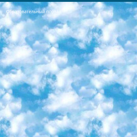
Образовательный портал
РЕСПУБЛИКА УЗБЕКИСТАН МИНИСТРЕРСТВО ДОШКОЛЬНОГО И ШКОЛЬНОГО ОБРАЗОВАНИЯ КОМАНДА в общеобразовательных учреждениях в 2023-2024 учебном году организация и проведение итоговой государственной аттестации обучающихся о Министра дошкольного и школьного образования Республики Узбекистан от 4 марта 2008 года (постановлением Минюста от 20 марта 2008 года № 1778 государственной регистрации) «Итоговое состояние учащихся общего среднего образования на основании положения об утверждении положения об аттестации общего среднего образования выпускной экзамен студентов в образовательных учреждениях в 2023-2024 учебном году В целях организации и прохождения аттестации приказываю: 1. Следующее: перечень предметов, по которым будет проводиться итоговая государственная аттестация и экзамен формы перевода согласно приложению 1; сертификаты международного образца, оценивающие уровень владения иностранными языками перечень согласно приложению 2; 2. Педагогический при специализированных образовательных учреждениях. научно-практический центр квалификации и международной оценки (Д.Давидова) 2024 г. До 25 марта: задания по предметам, по которым будет проводиться итоговая аттестация разработка и утверждение технических условий; итоговая аттестация на основании разработанного предметного задания разработка вопросов по предметам (устно и письменно), экзамен передача; общеобразовательные средние школы и специальные учебные заведения учащиеся выпускных классов школ и интернатов в агентской системе подготовка базы данных экзаменационных материалов и критериев оценки; перевод базы экзаменационных материалов на все языки обучения подать в Республиканский образовательный центр для изготовления; варианты экзаменов на основе разработанных контрольных материалов пусть будут поставлены задачи формирования. 3. Республиканский образовательный центр (Ш.Худайкулов) до 5 апреля 2024 года. до: база данных предоставленных экзаменационных материалов на все языки обучения перевод и экспертиза; для слепых, слабовидящих, глухих, слабослышащих и умственно отсталых детей учащиеся выпускных классов специализированных школ и школ-интернатов база данных экзаменационных материалов на всех преподаваемых языках подготовка критериев оценки; специализированные школы для умственно отсталых детей и технологии для учащихся выпускных классов школ-интернатов разработка соответствующих рекомендаций и критериев проведения ЕГЭ по естествознанию давать задания. 4. Педагогический при специализированных образовательных учреждениях. Научно-практический центр навыков и международной оценки (Д.Давидова), Республика образовательный центр (Худайкулов Ш.) итоговый государственный аттестационный экзамен ориентирован на творческое и логическое мышление при подготовке базы материалов учитывать введение заданий. 5. Следует отметить, что: сертификат государственного образца о знании общеобразовательного предмета и как минимум национальный уровень B1 по предметам на иностранных языках, указанным в Приложении 2. или международно признанный сертификат эквивалентного уровня студенты, изучающие определенный предмет, освобождаются от экзамена; по соответствующим предметам запланирована итоговая государственная аттестация за день до дня, путем жеребьевки Рабочей группой (в письменной форме по предметам, проводимым в форме) из числа сформированных вариантов выбрано 2 варианта; 2 выбранных варианта экзамена анонсированы на официальном сайте министерства и все выпускники по всей стране на основе этих вариантов проводит итоговую государственную аттестацию. 6. Государственное образование учащихся средних общеобразовательных учреждений. знания в соответствии с квалификационными требованиями, которые необходимо приобрести на основании стандартов итоговый (выпускной) контроль для 9 и 11 классов в целях тестирования Экзамены (далее – экзамены) состоят из предметов, перечисленных в приложении 1. будет сделано. 7. Экзамены пройдут с 26 мая по 15 июня 2024 г. (кроме науки физического воспитания). 8. Физическая для учащихся 9 классов общесредних образовательных учреждений. Экзамены по предмету «Образование, квалификация медицина» 1-6 мая 2024 года. сотрудники перевести под присмотр (с отклонениями в физическом или умственном развитии) специализированная школа для детей, школы-интернаты и со сколиозом школы-интернаты санаторного типа для больных детей исключены). 9. Он был слепым, слабовидящим и имел нарушения опорно-двигательного аппарата. экзамены в специализированных школах и интернатах для детей должны проводиться исходя из требований, предъявляемых к общеобразовательным учреждениям (физкультура кроме науки). 10. Специализированная школа для глухих и слабослышащих детей. и экзамены в интернатах и быть реализован в виде письменного теста по математике. 11. Специальность для умственно отсталых детей. Для 9 класса Родной язык и литературное письмо Государственный язык (язык обучения – узбекский). для неклассов) написано Математическое письмо Письменная/устная история Узбекистана Физическое воспитание практично Итоговый контроль Для 11 класса Написание родного языка и литературы (эссе) Математическое письмо Узбекский язык (обучение на узбекском языке) не посещающее общее среднее образование для учреждений)/Образовательное учреждение выбор письменный и устный Иностранный язык письменный/устный Письменная/устная история Узбекистана *По выбору студента:  Химия  Физика  Основы государственного права  География 10 бесплатных образовательных ресурсов - Мы составили подборку онлайн-проектов с интерактивными упражнениями, видеолекциями и статьями. Они помогут вам обрести новые и освежить старые знания бесплатно. 1. «ИНТУИТ» Старейшая образовательная площадка Рунета. Здесь вы найдёте сотни текстовых и видеокурсов на десятки различных тем — от программирования до психологии. Многие курсы подготовлены российскими университетами и крупными международными компаниями вроде Intel и Microsoft. Самостоятельное обучение бесплатное, но желающие могут оплатить услуги персональных наставников. 2. «Смартия» знакомит с актуальными профессиями и подсказывает, как им обучаться. Выбрав заинтересовавшую вас специальность — SMM-специалист, фотограф, веб-дизайнер или другую, — увидите список необходимых для неё умений. Чтобы вы могли освоить их самостоятельно, для каждого умения площадка отображает подборку ссылок на учебные материалы. Хотя «Смартия» ориентируется на русскоязычную аудиторию, часть контента всё же доступна только на английском. 3. «Лекторий Физтеха» Проект Московского физико-технического института (Физтеха). С его помощью вы можете смотреть онлайн серии лекций, записанные на видео в этом вузе. В числе доступных предметов — физика, биология, химия, информационные технологии и другие. К некоторым лекциям администрация ресурса прилагает готовые конспекты, которые можно скачивать в PDF-формате. 4. ITMOcourses Онлайн-площадка Санкт-Петербургского национального исследовательского университета информационных технологий, механики и оптики (ИТМО). Ресурс предоставляет свободный доступ к курсам, разработанным в этом вузе. Каталог материалов разбит на четыре категории: «Оптические системы и технологии», «Приборостроение и робототехника», «Информационные технологии» и «Биотехнологии». Курсы состоят из видеолекций, интерактивных демонстраций и заданий. 5. «КиберЛенинка» Электронная научная библиотека открытого доступа. Каталог площадки регулярно обрастает текстами статей из различных научных изданий. Сгруппированные по журналам и рубрикам публикации можно читать онлайн или скачивать целиком в PDF-формате. Проект нацелен на популяризацию науки за счёт открытого доступа к качественной информации. 6. «ПостНаука» На этом ресурсе публикуют подборки видеолекций, составленные экспертами из разных отраслей и объединённые общими темами. Среди них, к примеру, есть серии «Биоинформатика и геномика», «Культура средневековой Скандинавии» и Cinema Studies о теории кино. Каждая подборка лекций — логически связанная история, рассказанная экспертом от первого лица. Кроме того, на сайте появляются научно-образовательные статьи и тесты на разные темы. 7. «Newочём» Команда проекта «Newочём» отбирает самые интересные тексты из англоязычных СМИ и переводит те из них, за которые голосуют участники сообщества «ВКонтакте». По большей части это научно-популярные статьи. Редакторы придумывают лишь заголовки, в остальном содержание переводов соответствует оригиналам. Полные тексты можно читать прямо в социальной сети. 8. InternetUrok Онлайн-база материалов по основным дисциплинам школьной программы. Информация на сайте структурирована по классам, предметам и темам (урокам). Каждый урок состоит из видеолекций и конспектов. Есть также интерактивные тренажёры и тесты для закрепления пройденного материала. Даже если вы давно окончили школу, возможность повторить программу старших классов всегда может пригодиться. 9. Edutainme Ещё один ресурс об образовании. В отличие от Newtonew, как мне кажется, Edutainme больше ориентируется на представителей индустрии: педагогов, предпринимателей, разработчиков образовательных проектов. Но и любой, кто просто стремится к саморазвитию, найдёт на сайте много полезного и интересного для себя. Например, информацию о новых курсах и образовательных сервисах. 10. Newtonew Онлайн-медиа об образовании и обучении в широком смысле. Авторы Newtonew пишут об инструментах, заведениях, тактиках и стратегиях, которые помогают учить других и получать новые знания самостоятельно. На этой площадке вы найдёте новости, обзоры, аналитические мат