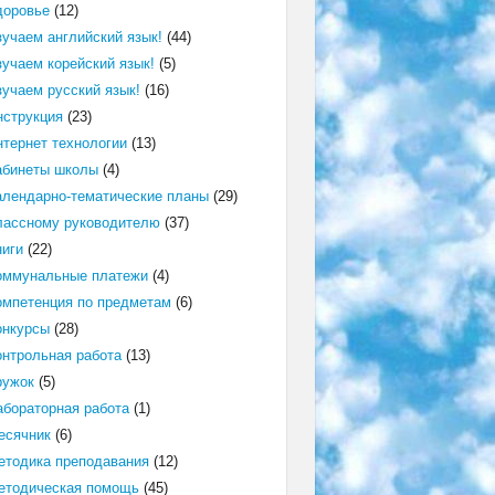
доровье
(12)
зучаем английский язык!
(44)
зучаем корейский язык!
(5)
зучаем русский язык!
(16)
нструкция
(23)
нтернет технологии
(13)
абинеты школы
(4)
алендарно-тематические планы
(29)
лассному руководителю
(37)
ниги
(22)
оммунальные платежи
(4)
омпетенция по предметам
(6)
онкурсы
(28)
онтрольная работа
(13)
ружок
(5)
абораторная работа
(1)
есячник
(6)
етодика преподавания
(12)
етодическая помощь
(45)