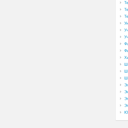
Т
Т
Т
У
У
У
Ф
Ф
Х
Ш
Ш
Ш
Э
Э
Э
Эт
Ю