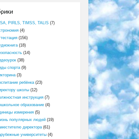
брики
ISA, PIRLS, TIMSS, TALIS
(7)
строномия
(4)
ттестация
(156)
удиокнига
(18)
езопасность
(14)
идеоурок
(38)
иды спорта
(9)
икторина
(3)
оспитание ребёнка
(23)
иректору школы
(12)
олжностная инструкция
(7)
ошкольное образование
(4)
диницы измерения
(5)
изнь популярных людей
(19)
аместителю директора
(61)
арубежные университеты
(4)