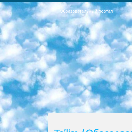
Образовательный портал
РЕСПУБЛИКА УЗБЕКИСТАН МИНИСТРЕРСТВО ДОШКОЛЬНОГО И ШКОЛЬНОГО ОБРАЗОВАНИЯ КОМАНДА в общеобразовательных учреждениях в 2023-2024 учебном году организация и проведение итоговой государственной аттестации обучающихся о Министра дошкольного и школьного образования Республики Узбекистан от 4 марта 2008 года (постановлением Минюста от 20 марта 2008 года № 1778 государственной регистрации) «Итоговое состояние учащихся общего среднего образования на основании положения об утверждении положения об аттестации общего среднего образования выпускной экзамен студентов в образовательных учреждениях в 2023-2024 учебном году В целях организации и прохождения аттестации приказываю: 1. Следующее: перечень предметов, по которым будет проводиться итоговая государственная аттестация и экзамен формы перевода согласно приложению 1; сертификаты международного образца, оценивающие уровень владения иностранными языками перечень согласно приложению 2; 2. Педагогический при специализированных образовательных учреждениях. научно-практический центр квалификации и международной оценки (Д.Давидова) 2024 г. До 25 марта: задания по предметам, по которым будет проводиться итоговая аттестация разработка и утверждение технических условий; итоговая аттестация на основании разработанного предметного задания разработка вопросов по предметам (устно и письменно), экзамен передача; общеобразовательные средние школы и специальные учебные заведения учащиеся выпускных классов школ и интернатов в агентской системе подготовка базы данных экзаменационных материалов и критериев оценки; перевод базы экзаменационных материалов на все языки обучения подать в Республиканский образовательный центр для изготовления; варианты экзаменов на основе разработанных контрольных материалов пусть будут поставлены задачи формирования. 3. Республиканский образовательный центр (Ш.Худайкулов) до 5 апреля 2024 года. до: база данных предоставленных экзаменационных материалов на все языки обучения перевод и экспертиза; для слепых, слабовидящих, глухих, слабослышащих и умственно отсталых детей учащиеся выпускных классов специализированных школ и школ-интернатов база данных экзаменационных материалов на всех преподаваемых языках подготовка критериев оценки; специализированные школы для умственно отсталых детей и технологии для учащихся выпускных классов школ-интернатов разработка соответствующих рекомендаций и критериев проведения ЕГЭ по естествознанию давать задания. 4. Педагогический при специализированных образовательных учреждениях. Научно-практический центр навыков и международной оценки (Д.Давидова), Республи