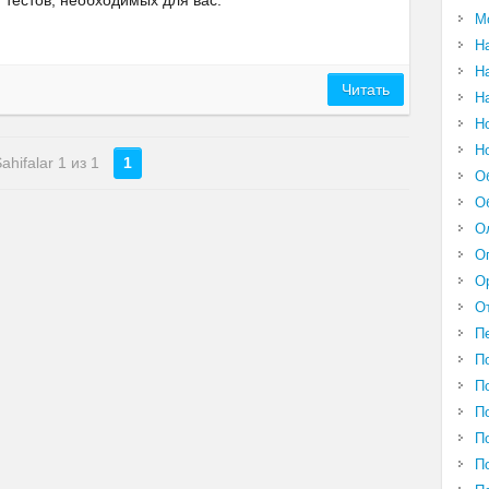
тестов, необходимых для вас.
М
Н
Н
Читать
Н
Н
Н
ahifalar 1 из 1
1
О
О
О
О
О
О
П
П
П
П
П
П