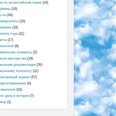
ексты на английском языке
(10)
ермины
(19)
есты
(44)
ниверситеты
(15)
чебники
(18)
читель года
(11)
акты
(17)
илология
(9)
имические элементы
(5)
кола мастерства
(18)
кольная документация
(26)
кольному психологу
(11)
лектронный журнал
(57)
нергосбережение
(4)
тимология
(16)
от день в истории
(7)
мор
(1)