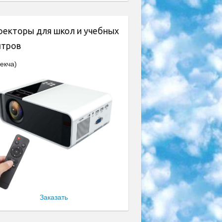
оекторы для школ и учебных
нтров
екча)
Заказать