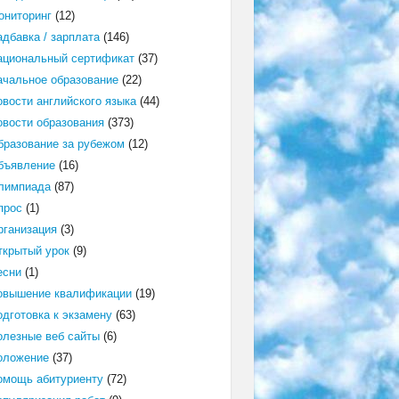
ониторинг
(12)
адбавка / зарплата
(146)
ациональный сертификат
(37)
ачальное образование
(22)
овости английского языка
(44)
овости образования
(373)
бразование за рубежом
(12)
бъявление
(16)
лимпиада
(87)
прос
(1)
рганизация
(3)
ткрытый урок
(9)
есни
(1)
овышение квалификации
(19)
одготовка к экзамену
(63)
олезные веб сайты
(6)
оложение
(37)
омощь абитуриенту
(72)