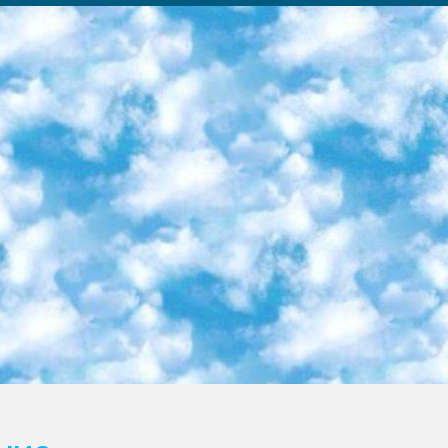
ка образовательный центр (Худайкулов Ш.) итоговый государственный аттестационный экзамен ориентирован на творческое и логическое мышление при подготовке базы материалов учитывать введение заданий. 5. Следует отметить, что: сертификат государственного образца о знании общеобразовательного предмета и как минимум национальный уровень B1 по предметам на иностранных языках, указанным в Приложении 2. или международно признанный сертификат эквивалентного уровня студенты, изучающие определенный предмет, освобождаются от экзамена; по соответствующим предметам запланирована итоговая государственная аттестация за день до дня, путем жеребьевки Рабочей группой (в письменной форме по предметам, проводимым в форме) из числа сформированных вариантов выбрано 2 варианта; 2 выбранных варианта экзамена анонсированы на официальном сайте министерства и все выпускники по всей стране на основе этих вариантов проводит итоговую государственную аттестацию. 6. Государственное образование учащихся средних общеобразовательных учреждений. знания в соответствии с квалификационными требованиями, которые необходимо приобрести на основании стандартов итоговый (выпускной) контроль для 9 и 11 классов в целях тестирования Экзамены (далее – экзамены) состоят из предметов, перечисленных в приложении 1. будет сделано. 7. Экзамены пройдут с 26 мая по 15 июня 2024 г. (кроме науки физического воспитания). 8. Физическая для учащихся 9 классов общесредних образовательных учреждений. Экзамены по предмету «Образование, квалификация медицина» 1-6 мая 2024 года. сотрудники перевести под присмотр (с отклонениями в физическом или умственном развитии) специализированная школа для детей, школы-интернаты и со сколиозом школы-интернаты санаторного типа для больных детей исключены). 9. Он был слепым, слабовидящим и имел нарушения опорно-двигательного аппарата. экзамены в специализированных школах и интернатах для детей должны проводиться исходя из требований, предъявляемых к общеобразовательным учреждениям (физкультура кроме науки). 10. Специализированная школа для глухих и слабослышащих детей. и экзамены в интернатах и быть реализован в виде письменного теста по математике. 11. Специальность для умственно отсталых детей. Для 9 класса Родной язык и литературное письмо Государственный язык (язык обучения – узбекский). для неклассов) написано Математическое письмо Письменная/устная история Узбекистана Физическое воспитание практично Итоговый контроль Для 11 класса Написание родного языка и литературы (эссе) Математическое письмо Узбекский язык (обучение на узбекском языке) не посещающее общее среднее образование для учреждений)/Образовательное учреждение выбор письменный и устный Иностранный язык письменный/устный Письменная/устная история Узбекистана *По выбору студента:  Химия  Физика  Основы государственного права  География 10 бесплатных образовательных ресурсов - Мы составили подборку онлайн-проектов с интерактивными упражнениями, видеолекциями и статьями. Они помогут вам обрести новые и освежить старые знания бесплатно. 1. «ИНТУИТ» Старейшая образовательная площадка Рунета. Здесь вы найдёте сотни текстовых и видеокурсов на десятки различных тем — от программирования до психологии. Многие курсы подготовлены российскими университетами и крупными международными компаниями вроде Intel и Microsoft. Самостоятельное обучение бесплатное, но желающие могут оплатить услуги персональных наставников. 2. «Смартия» знакомит с актуальными профессиями и подсказывает, как им обучаться. Выбрав заинтересовавшую вас специальность — SMM-специалист, фотограф, веб-дизайнер или другую, — увидите список необходимых для неё умений. Чтобы вы могли освоить их самостоятельно, для каждого умения площадка отображает подборку ссылок на учебные материалы. Хотя «Смартия» ориентируется на русскоязычную аудиторию, часть контента всё же доступна только на английском. 3. «Лекторий Физтеха» Проект Московского физико-технического института (Физтеха). С его помощью вы можете смотреть онлайн серии лекций, записанные на видео в этом вузе. В числе доступных предметов — физика, биология, химия, информационные технологии и другие. К некоторым лекциям администрация ресурса прилагает готовые конспекты, которые можно скачивать в PDF-формате. 4. ITMOcourses Онлайн-площадка Санкт-Петербургского национального исследовательского университета информационных технологий, механики и оптики (ИТМО). Ресурс предоставляет свободный доступ к курсам, разработанным в этом вузе. Каталог материалов разбит на четыре категории: «Оптические системы и технологии», «Приборостроение и робототехника», «Информационные технологии» и «Биотехнологии». Курсы состоят из видеолекций, интерактивных демонстраций и заданий. 5. «КиберЛенинка» Электронная научная библиот