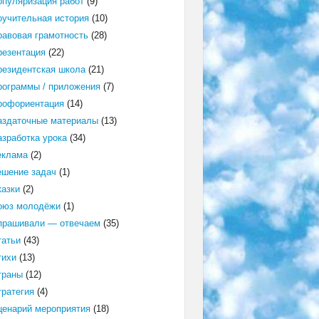
опуляризация работ
(9)
оучительная история
(10)
равовая грамотность
(28)
резентация
(22)
резидентская школа
(21)
рограммы / приложения
(7)
рофориентация
(14)
аздаточные материалы
(13)
азработка урока
(34)
еклама
(2)
ешение задач
(1)
казки
(2)
оюз молодёжи
(1)
прашивали — отвечаем
(35)
татьи
(43)
тихи
(13)
траны
(12)
тратегия
(4)
ценарий мероприятия
(18)