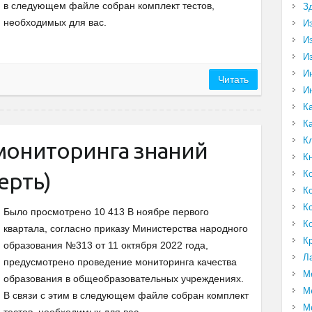
в следующем файле собран комплект тестов,
З
необходимых для вас.
И
И
И
И
Читать
И
К
К
К
 мониторинга знаний
К
К
ерть)
К
К
Было просмотрено 10 413 В ноябре первого
К
квартала, согласно приказу Министерства народного
К
образования №313 от 11 октября 2022 года,
Л
предусмотрено проведение мониторинга качества
М
образования в общеобразовательных учреждениях.
М
В связи с этим в следующем файле собран комплект
М