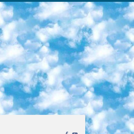
ека открытого доступа. Каталог площадки регулярно обрастает текстами статей из различных научных изданий. Сгруппированные по журналам и рубрикам публикации можно читать онлайн или скачивать целиком в PDF-формате. Проект нацелен на популяризацию науки за счёт открытого доступа к качественной информации. 6. «ПостНаука» На этом ресурсе публикуют подборки видеолекций, составленные экспертами из разных отраслей и объединённые общими темами. Среди них, к примеру, есть серии «Биоинформатика и геномика», «Культура средневековой Скандинавии» и Cinema Studies о теории кино. Каждая подборка лекций — логически связанная история, рассказанная экспертом от первого лица. Кроме того, на сайте появляются научно-образовательные статьи и тесты на разные темы. 7. «Newочём» Команда проекта «Newочём» отбирает самые интересные тексты из англоязычных СМИ и переводит те из них, за которые голосуют участники сообщества «ВКонтакте». По большей части это научно-популярные статьи. Редакторы придумывают лишь заголовки, в остальном содержание переводов соответствует оригиналам. Полные тексты можно читать прямо в социальной сети. 8. InternetUrok Онлайн-база материалов по основным дисциплинам школьной программы. Информация на сайте структурирована по классам, предметам и темам (урокам). Каждый урок состоит из видеолекций и конспектов. Есть также интерактивные тренажёры и тесты для закрепления пройденного материала. Даже если вы давно окончили школу, возможность повторить программу старших классов всегда может пригодиться. 9. Edutainme Ещё один ресурс об образовании. В отличие от Newtonew, как мне кажется, Edutainme больше ориентируется на представителей индустрии: педагогов, предпринимателей, разработчиков образовательных проектов. Но и любой, кто просто стремится к саморазвитию, найдёт на сайте много полезного и интересного для себя. Например, информацию о новых курсах и образовательных сервисах. 10. Newtonew Онлайн-медиа об образовании и обучении в широком смысле. Авторы Newtonew пишут об инструментах, заведениях, тактиках и стратегиях, которые помогают учить других и получать новые знания самостоятельно. На этой площадке вы найдёте новости, обзоры, аналитические мат