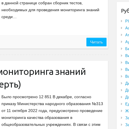
в данной странице собран сборник тестов,
необходимых для проведения мониторинга знаний
Ру
среди…
P
А
А
А
Читать
Б
В
В
 мониторинга знаний
В
В
ерть)
Д
Д
Было просмотрено 12 851 В декабре, согласно
Д
приказу Министерства народного образования №313
Е
от 11 октября 2022 года, предусмотрено проведение
Ж
мониторинга качества образования в
З
общеобразовательных учреждениях. В связи с этим
З